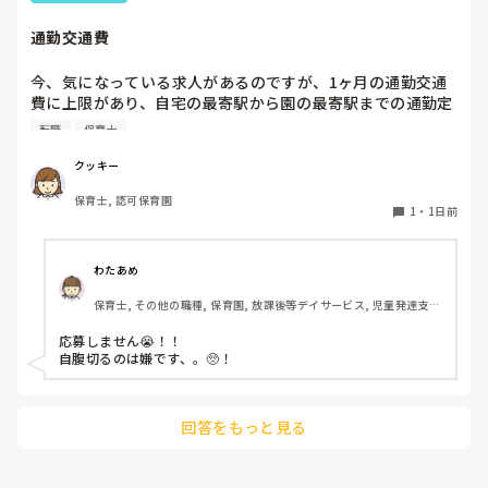
ホールに行っているクラスにお邪魔するのも良いかなと思いま
通勤交通費
す！いつもと違うおもちゃ、室内に興味津々です！
今、気になっている求人があるのですが、1ヶ月の通勤交通
費に上限があり、自宅の最寄駅から園の最寄駅までの通勤定
期代が5,000円ほどオーバーします

転職
保育士
たかが5,000円と考えるか…

私としてはなかなか大きい金額なので、この時点で応募を迷
クッキー
っているのですが、皆さんならどうしますか？
保育士, 認可保育園
1
・
1日前
わたあめ
保育士, その他の職種, 保育園, 放課後等デイサービス, 児童発達支援
施設
応募しません😭！！

自腹切るのは嫌です、。🥺！

回答をもっと見る