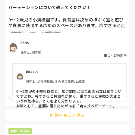
パーテーションについて教えてください！
0〜２歳児の小規模園です。保育室は狭めのほふく室と遊び
や食事に使用する広めのスペースがあります。広すぎると走
り回ったりして落ち着かないので、活動によってパーテーシ
環境構成
安全
小規模保育園
ョンで仕切っています。このパーテーションがウレタンのよ
うな素材で軽いので、ちょっと体が当たると倒れたり、つか
NANA
まり立ちが不安定な子にとっては共倒れになったりで危険で
保育士, 保育園
す。かと言って固定してしまうと活動によって柔軟に移動す
1
・
23時間前
ることができなくなってしまうし…以前勤務していた園では
しっかりした重いものを置いていましたが、移動が大変で使
い勝手が悪く、子どもがぶつかって倒れた時に怖い思いをし
ほいくん
ました。

保育士, 幼稚園教諭, その他の職種, 幼稚園
皆さんの園ではどんなもので工夫されていますか？
0〜2歳児の小規模園だと、広さ調整と安全面の両立は悩ましい
ですよね。軽すぎると共倒れが怖く、重すぎると移動が大変と
いうお気持ち、とてもよく分かります。

対策として、底面に滑り止めがある「自立式ベビーゲート」な
ら、つかまり立ちでも倒れにくく移動も楽でおすすめです。ま
回答をもっと見る
た、ストッパー付きキャスターをつけたロー棚を仕切りにすれ
ば、倒れず収納にもなって一石二鳥です。

今のウレタン製を活かすなら、壁や固定家具で挟む配置にした
り、脚元に水入りペットボトルなどの重りを付けて補強してみ
保育・お仕事
てくださいね。安全で使いやすい方法が見つかるよう応援して