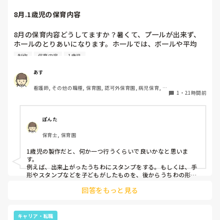
8月.1歳児の保育内容
8月の保育内容どうしてますか？暑くて、プ一ルが出来ず、
ホ一ルのとりあいになります。ホ一ルでは、ボ一ルや平均
台、風船で遊んでいます。製作で、うちわや望遠鏡や風鈴🎐
制作
保育内容
1歳児
製作をしたりしますが、なかなか、集中できません。1歳児
クラスです、玩具で遊ばせながら、何人かずつよんで、やっ
あす
ています。何か、いいアイデアや、工夫など、何でもいいの
看護師, その他の職種, 保育園, 認可外保育園, 病児保育, 病
で、教えて下さい。
1
・
21時間前
院内保育, その他の職場
ぽんた
保育士, 保育園
1歳児の製作だと、何か一つ行うくらいで良いかなと思いま
す。

例えば、出来上がったうちわにスタンプをする。もしくは、手
形やスタンプなどを子どもがしたものを、後からうちわの形に
切る。1歳児なんて集中できないです。興味を持って来てくれ
回答をもっと見る
ただけで十分です。

お部屋では、ビニールシートを敷いて、片栗粉粘土、寒天や春
雨遊び、氷遊び、など間食遊びをたくさん行っています。

キャリア・転職