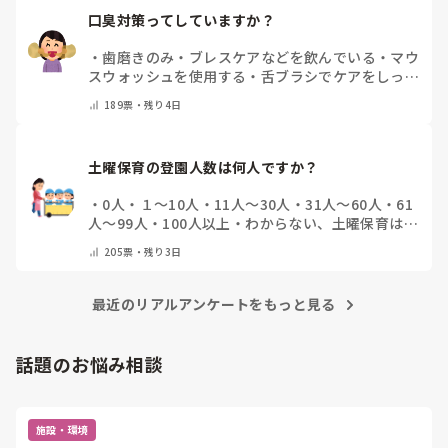
口臭対策ってしていますか？
・
歯磨きのみ
・
ブレスケアなどを飲んでいる
・
マウ
スウォッシュを使用する
・
舌ブラシでケアをしっか
りする
・
フリスクをかじる
・
気にしたことない
・
そ
189
票・
残り4日
の他(コメントで教えて下さい)
土曜保育の登園人数は何人ですか？
・
0人
・
１～10人
・
11人～30人
・
31人～60人
・
61
人～99人
・
100人以上
・
わからない、土曜保育はな
い
・
その他(コメントで教えて下さい)
205
票・
残り3日
最近のリアルアンケートをもっと見る
話題のお悩み相談
施設・環境