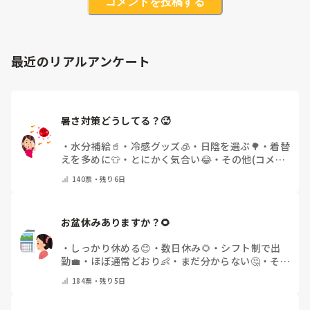
コメントを投稿する
最近のリアルアンケート
暑さ対策どうしてる？🥵
・
水分補給🥤
・
冷感グッズ🧊
・
日陰を選ぶ🌳
・
着替
えを多めに👕
・
とにかく気合い😂
・
その他(コメン
トで教えてください)
140
票・
残り6日
お盆休みありますか？🌻
・
しっかり休める😊
・
数日休み🌻
・
シフト制で出
勤💼
・
ほぼ通常どおり👶
・
まだ分からない🤔
・
その
他(コメントで教えてください)
184
票・
残り5日