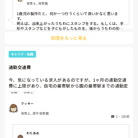
保育士, 保育園
1歳児の製作だと、何か一つ行うくらいで良いかなと思いま
す。

例えば、出来上がったうちわにスタンプをする。もしくは、手
形やスタンプなどを子どもがしたものを、後からうちわの形に
切る。1歳児なんて集中できないです。興味を持って来てくれ
回答をもっと見る
ただけで十分です。

お部屋では、ビニールシートを敷いて、片栗粉粘土、寒天や春
雨遊び、氷遊び、など間食遊びをたくさん行っています。

キャリア・転職
ホールに行っているクラスにお邪魔するのも良いかなと思いま
通勤交通費
す！いつもと違うおもちゃ、室内に興味津々です！
今、気になっている求人があるのですが、1ヶ月の通勤交通
費に上限があり、自宅の最寄駅から園の最寄駅までの通勤定
期代が5,000円ほどオーバーします

転職
保育士
たかが5,000円と考えるか…

私としてはなかなか大きい金額なので、この時点で応募を迷
クッキー
っているのですが、皆さんならどうしますか？
保育士, 認可保育園
1
・
2日前
わたあめ