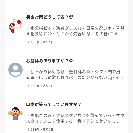
暑さ対策どうしてる？🥵
・
水分補給🥤
・
冷感グッズ🧊
・
日陰を選ぶ🌳
・
着替
えを多めに👕
・
とにかく気合い😂
・
その他(コメン
トで教えてください)
175
票・
残り5日
お盆休みありますか？🌻
・
しっかり休める😊
・
数日休み🌻
・
シフト制で出
勤💼
・
ほぼ通常どおり👶
・
まだ分からない🤔
・
その
他(コメントで教えてください)
197
票・
残り4日
口臭対策ってしていますか？
・
歯磨きのみ
・
ブレスケアなどを飲んでいる
・
マウ
スウォッシュを使用する
・
舌ブラシでケアをしっか
りする
・
フリスクをかじる
・
気にしたことない
・
そ
199
票・
残り3日
の他(コメントで教えて下さい)