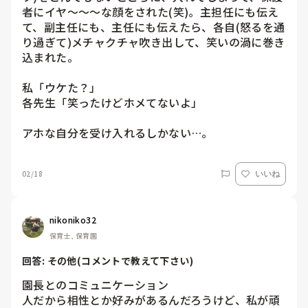
者にイヤ〜〜〜な顔をされた(笑)。主担任にも伝え
て、副主任にも、主任にも伝えたら、各自(怒るを通
り過ぎて)メチャクチャ吹き出して、笑いの渦に巻き
込まれた。

私「ウケた？」

各先生「笑ったけどホメてないよ」

アホな自分を受け入れるしかない…。
02/18
いいね
nikoniko32
保育士, 保育園
回答: 
その他(コメントで教えて下さい)
園長とのコミュニケーション

人だから相性とか好みがあるんだろうけど、私が頑