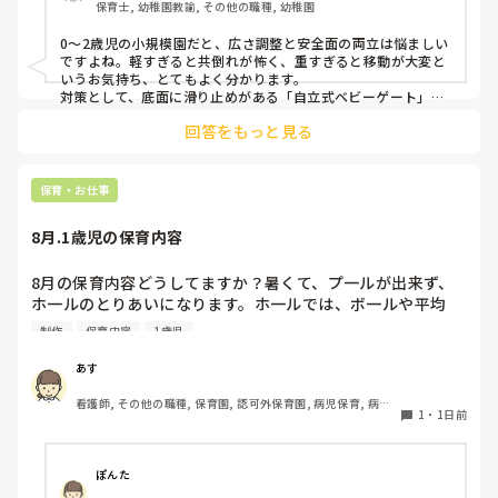
保育士, 幼稚園教諭, その他の職種, 幼稚園
皆さんの園ではどんなもので工夫されていますか？
0〜2歳児の小規模園だと、広さ調整と安全面の両立は悩ましい
ですよね。軽すぎると共倒れが怖く、重すぎると移動が大変と
いうお気持ち、とてもよく分かります。

対策として、底面に滑り止めがある「自立式ベビーゲート」な
ら、つかまり立ちでも倒れにくく移動も楽でおすすめです。ま
回答をもっと見る
た、ストッパー付きキャスターをつけたロー棚を仕切りにすれ
ば、倒れず収納にもなって一石二鳥です。

今のウレタン製を活かすなら、壁や固定家具で挟む配置にした
り、脚元に水入りペットボトルなどの重りを付けて補強してみ
保育・お仕事
てくださいね。安全で使いやすい方法が見つかるよう応援して
8月.1歳児の保育内容
8月の保育内容どうしてますか？暑くて、プ一ルが出来ず、
ホ一ルのとりあいになります。ホ一ルでは、ボ一ルや平均
台、風船で遊んでいます。製作で、うちわや望遠鏡や風鈴🎐
制作
保育内容
1歳児
製作をしたりしますが、なかなか、集中できません。1歳児
クラスです、玩具で遊ばせながら、何人かずつよんで、やっ
あす
ています。何か、いいアイデアや、工夫など、何でもいいの
看護師, その他の職種, 保育園, 認可外保育園, 病児保育, 病院
で、教えて下さい。
1
・
1日前
内保育, その他の職場
ぽんた