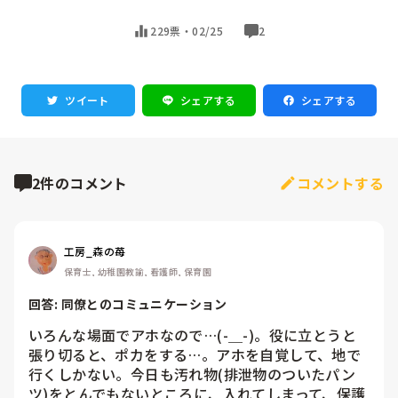
229票・
02/25
2
ツイート
シェアする
シェアする
2件のコメント
コメントする
工房_森の苺
保育士, 幼稚園教諭, 看護師, 保育園
回答: 
同僚とのコミュニケーション
いろんな場面でアホなので…(-＿-)。役に立とうと
張り切ると、ポカをする…。アホを自覚して、地で
行くしかない。今日も汚れ物(排泄物のついたパン
ツ)をとんでもないところに、入れてしまって、保護