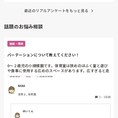
最近のリアルアンケートをもっと見る
話題のお悩み相談
施設・環境
パーテーションについて教えてください！
0〜２歳児の小規模園です。保育室は狭めのほふく室と遊び
や食事に使用する広めのスペースがあります。広すぎると走
り回ったりして落ち着かないので、活動によってパーテーシ
環境構成
安全
小規模保育園
ョンで仕切っています。このパーテーションがウレタンのよ
うな素材で軽いので、ちょっと体が当たると倒れたり、つか
NANA
まり立ちが不安定な子にとっては共倒れになったりで危険で
保育士, 保育園
す。かと言って固定してしまうと活動によって柔軟に移動す
2
・
1日前
ることができなくなってしまうし…以前勤務していた園では
しっかりした重いものを置いていましたが、移動が大変で使
い勝手が悪く、子どもがぶつかって倒れた時に怖い思いをし
ほいくん
ました。
