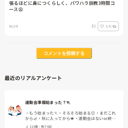
張るほどに鼻につくらしく、パワハラ説教3時間コ
ース😩
02/19
いいね
コメントを投稿する
最近のリアルアンケート
運動会準備始まった？🏃
・
もう始まった🏃
・
そろそろ始まる😊
・
まだこれ
から🌿
・
秋に入ってから🍁
・
運動会はないor終わ
った✨
・
その他(コメントで教えてください)
110
票・
残り6日