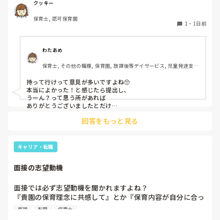
問しましたが、見学なので特にありませんとのこと

クッキー
保育士, 認可保育園
このような場合は本当に見学だけで終了なのでしょうか？

1
・
1日前
それとも、やはり履歴書や職務経歴書を持参した方が良いの
でしょうか？
わたあめ
保育士, その他の職種, 保育園, 放課後等デイサービス, 児童発達支援
施設
持って行けって意見が多いですよね🥺

本当によかった！と感じたら提出し、

うーん？って思う所があれば

ありがとうございましたとだけ

伝えて個人情報の履歴書は渡さず帰ります🥺！

回答をもっと見る
一応、持参の準備だけはしときます！

キャリア・転職
面接の志望動機
面接では必ず志望動機を聞かれますよね？

『貴園の保育理念に共感して』とか『保育内容が自分に合っ
てると思いました』等々が多いかと思いますが、実際はどう
面接
転職
保育士
なのでしょうか？
