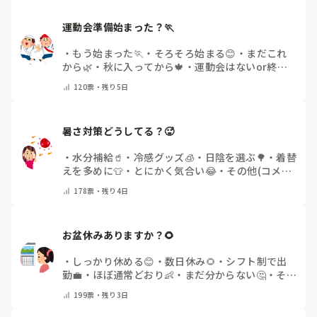
運動会準備始まった？🏃
・
もう始まった🏃
・
そろそろ始まる😊
・
まだこれ
から🌿
・
秋に入ってから🍁
・
運動会はないor終わ
った✨
・
その他(コメントで教えてください)
120
票・
残り5日
暑さ対策どうしてる？🥵
・
水分補給🥤
・
冷感グッズ🧊
・
日陰を選ぶ🌳
・
着替
えを多めに👕
・
とにかく気合い😂
・
その他(コメン
トで教えてください)
178
票・
残り4日
お盆休みありますか？🌻
・
しっかり休める😊
・
数日休み🌻
・
シフト制で出
勤💼
・
ほぼ通常どおり👶
・
まだ分からない🤔
・
その
他(コメントで教えてください)
199
票・
残り3日