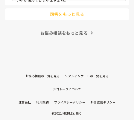
後輩側は「何が分からないかも分からない状態」だったり、
回答をもっと見る
「こんなこと聞いたら迷惑かな」と抱え込んでいるケースがと
ても多いです。

待つスタイルから一歩踏み出して、リーダー側から「〇〇の
お悩み相談をもっと見る
件、どこまで進んだ？」「困ってることない？」と具体的に声
をかけて進捗を確認する仕組みを作ってみてください。

「毎日夕方に5分だけ進捗確認の時間を取る」などルール化し
てしまうと、後輩も質問しやすくなりますよ。一人で抱え込ま
ず、声をかけやすい雰囲気作りから試してみてくださいね。
お悩み相談の一覧を見る
リアルアンケートの一覧を見る
シゴトークについて
運営会社
利用規約
プライバシーポリシー
外部送信ポリシー
©2022 MEDLEY, INC.