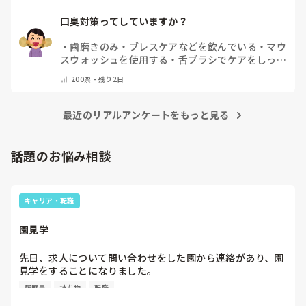
口臭対策ってしていますか？
・
歯磨きのみ
・
ブレスケアなどを飲んでいる
・
マウ
スウォッシュを使用する
・
舌ブラシでケアをしっか
りする
・
フリスクをかじる
・
気にしたことない
・
そ
200
票・
残り2日
の他(コメントで教えて下さい)
最近のリアルアンケートをもっと見る
話題のお悩み相談
キャリア・転職
園見学
先日、求人について問い合わせをした園から連絡があり、園
見学をすることになりました。

私としては求人に応募したという認識ですが、『園見学をご
履歴書
持ち物
転職
案内させていただきたいです』とのことで持ち物について質