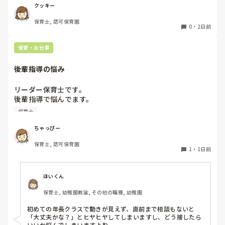
私自身、園の雰囲気とか園の規模、保育内容は勘案しますが
クッキー
正直なところ、家から通いやすいか、給与はどうか…という
保育士, 認可保育園
ところに重きを置いています

0
・
2日前
もちろんそんなことは話せませんが

皆さんは、志望動機をどのように答えていますか？また、本
保育・お仕事
音はどうですか？
後輩指導の悩み
リーダー保育士です。

後輩指導で悩んでます。

初めて年長を持つ後輩がいますが

保育士
初めての割にわからないことを聞きにこなかったり、聞かな
いで様子見てると直前になるまで何もアクションがなかった
ちゃっぴー
り

保育士, 認可保育園
他の職員に聞いてる様子もなくて

1
・
1日前
もう何考えてるんだかさっぱりです。

よほど自分に聞きづらいのか、聞く必要性さえ感じないの
ほいくん
か、もうよくわからないです。

保育士, 幼稚園教諭, その他の職種, 幼稚園
対応にも悩みます。
初めての年長クラスで動きが見えず、直前まで相談もないと
「大丈夫かな？」とヒヤヒヤしてしまいますし、どう接したら
いいか悩んでしまいますよね。
