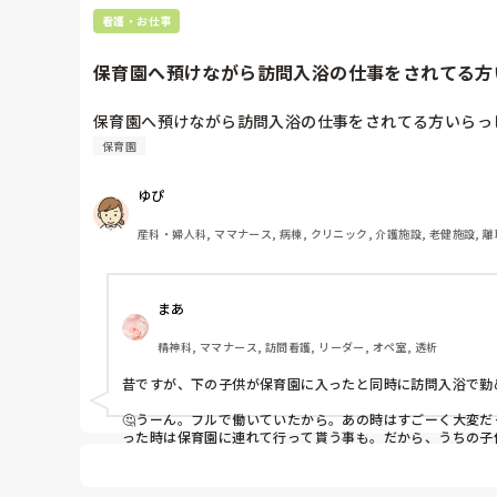
看護・お仕事
保育園へ預けながら訪問入浴の仕事をされてる方
保育園へ預けながら訪問入浴の仕事をされてる方いらっ
保育園
ゆぴ
産科・婦人科, ママナース, 病棟, クリニック, 介護施設, 老健施設, 離
まあ
精神科, ママナース, 訪問看護, リーダー, オペ室, 透析
昔ですが、下の子供が保育園に入ったと同時に訪問入浴で勤
🤔うーん。フルで働いていたから。あの時はすごーく大変
った時は保育園に連れて行って貰う事も。だから、うちの子
また、私は近所のママ友がすごーく助けて貰ってね。子供が
がなくて。
