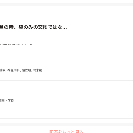
の時、袋のみの交換ではな...
が普通ですよね？
職中, 神経内科, 慢性期, 終末期
保育園・学校
ますが、シャワー浴程度じゃビクともしません。

回答をもっと見る