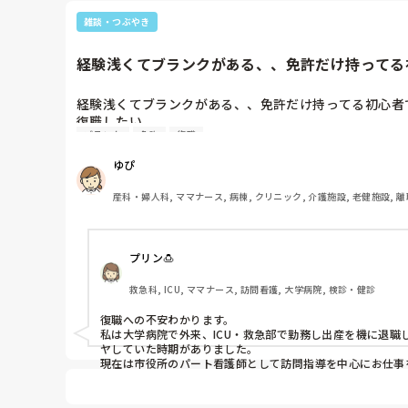
でも、今、迎えに行ってます。遅れてすみませんと電話したら
雑談・つぶやき
ほんと、恵まれた環境で育ててきました。

また、今はコロナという事もありますが、発熱しても見てく
家族も遠くで頼れず、夫もあまり育児に関わる人ではなかっ
経験浅くてブランクがある、、免許だけ持ってる初
今は子供も大きくなったので。

訪問入浴も楽しかったですよ。利用者さんが入浴を待ちわび
経験浅くてブランクがある、、免許だけ持ってる初心者で
りと伝えて働くといいと思いますよ。

復職したい。

私が働いた当初は訪問入浴看護師がいなくて、まぁ。条件を
ブランク
免許
復職
でも、転勤族だし娘もまだ未就学児なので無理と思う、、
そういう事はちゃんと保育園に伝えておくと良いかも。その
潜在看護師になっていくのかなと思う今日この頃です。
ゆぴ
産科・婦人科, ママナース, 病棟, クリニック, 介護施設, 老健施設, 離
プリン🍮
救急科, ICU, ママナース, 訪問看護, 大学病院, 検診・健診
復職への不安わかります。

私は大学病院で外来、ICU・救急部で勤務し出産を機に退
ヤしていた時期がありました。

現在は市役所のパート看護師として訪問指導を中心にお仕事
ではありませんが、今の仕事にやりがいを感じています。

ブランクがあっても病院に復職された方もおられますし、ゆ