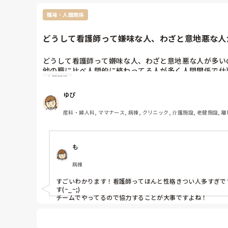
職場・人間関係
どうして看護師って嫌味な人、わざと意地悪な人が
どうして看護師って嫌味な人、わざと意地悪な人が多いの
他の職に比べ人間的に終わってる人が多く人間関係で仕
人間関係
互いにフォローし合って、楽しく仕事したいです。

ゆぴ
ですが医療現場なので適度な緊張感は必要です。

産科・婦人科, ママナース, 病棟, クリニック, 介護施設, 老健施設, 離
本当に不思議です。
も
病棟
すごいわかります！看護師ってほんと性格きつい人多すぎで
す(~_~;)

チームでやってるので協力することが大事ですよね！