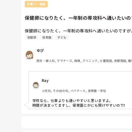
子育て・家庭
保健師になりたく、一年制の専攻科へ通いたいので
保健師になりたく、一年制の専攻科へ通いたいのですが
保健師
保育園
子ども
ゆぴ
産科・婦人科, ママナース, 病棟, クリニック, 介護施設, 老健施設, 離
Ray
小児科, その他の科, パパナース, 保育園・学校
学校なら、仕事よりも通いやすいと思いますよ。

時間が決まってますし、保育園とかにも預けやすいので❗