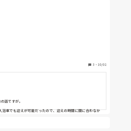
3
・
10/02
の話ですが。

入浴車でも迎えが可能だったので、迎えの時間に間に合わなか
うちの子供は見て貰ってました。18時半までの保育園で延長