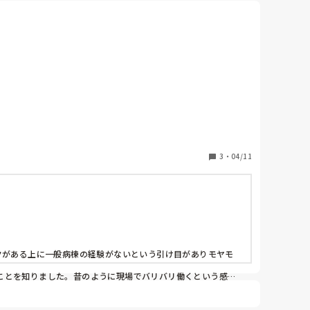
熱がある時はそこに預けてました。

かを聞いてくれて、シフト組む会社もあるので、条件はしっか
3
・
04/11
クがある上に一般病棟の経験がないという引け目がありモヤモ
ことを知りました。昔のように現場でバリバリ働くという感じ