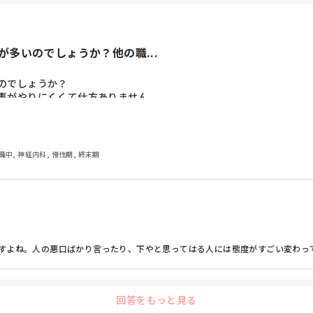
多いのでしょうか？他の職...
でしょうか？

事がやりにくくて仕方ありません。

職中, 神経内科, 慢性期, 終末期
すよね。人の悪口ばかり言ったり、下やと思ってはる人には態度がすごい変わっ
回答をもっと見る