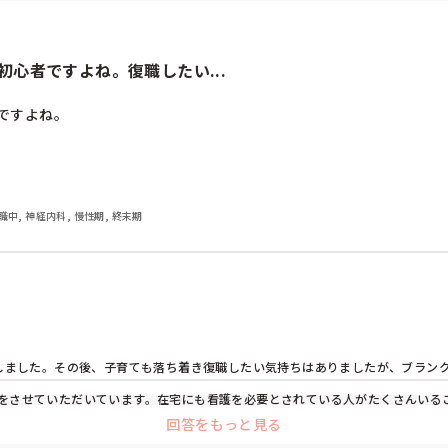
18時半過ぎても園長先生が見てくれてたなぁ。

れる無認可の保育園が近くにあって、少しの熱だと見てくれるんですよ。だから、
たので、ほぼ1人で育ててきたから。まぁ、そうなった状態でしょうか。

心者ですよね。復職したい...
てるので、すごーく喜ばれる仕事です。またね。会社によってはこちらの事情と
すよね。

飲んで貰ったよね。でも、渋滞とか色々あって迎えが遅れる事も。



かわり役員もして、行事の時には率先して頑張ってましたよ。
職中, 神経内科, 慢性期, 終末期
職しました。その後、子育ても落ち着き復職したい気持ちはありましたが、ブラン
をさせていただいています。在宅にも看護を必要とされている人がたくさんいる
回答をもっと見る
ぴさんもまだ諦めることないと思いますよ。