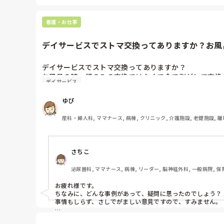
看護・お仕事
デイサービスでストマ交換ってありますか？お風呂
デイサービスでストマ交換ってありますか？

お風呂の時、袋のみの交換ではなくて全て剥がして交換
デイサービス
ゆぴ
産科・婦人科, ママナース, 病棟, クリニック, 介護施設, 老健施設, 離
さちこ
泌尿器科, ママナース, 病棟, リーダー, 脳神経外科, 一般病院, 
お疲れ様です。

ちなみに、どんな事例があって、疑問に思ったのでしょう？

事情もしらず、さしでがましい意見ですので、すみません。

パウチは基本、濡れても大したことありません。ものにより