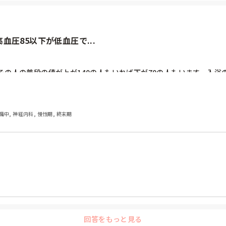
圧85以下が低血圧で...
、その人の普段の値が上が140の人もいれば下が70の人もいます。入
イサービスなら医師の指示がすぐ要求できなかったり記載されてない
職中, 神経内科, 慢性期, 終末期
も構わないのですか？

回答をもっと見る