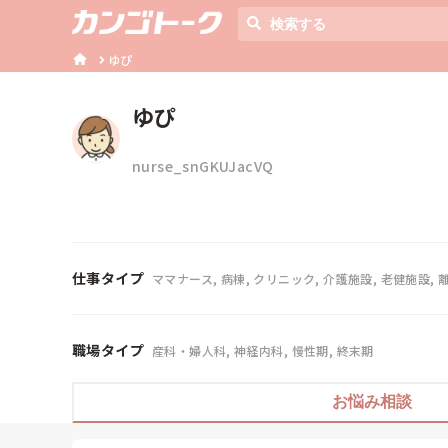
ゆぴ
ゆぴ
nurse_snGKUJacVQ
仕事タイプ
ママナース, 病棟, クリニック, 介護施設, 老健施設, 
職場タイプ
産科・婦人科, 神経内科, 慢性期, 終末期
お悩み相談