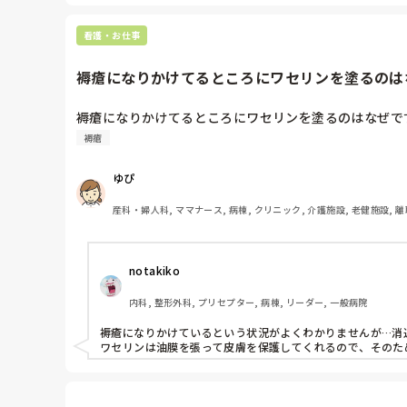
所で、あたは何処にお住まいですか
看護・お仕事
褥瘡になりかけてるところにワセリンを塗るのは
褥瘡になりかけてるところにワセリンを塗るのはなぜで
褥瘡
ゆぴ
産科・婦人科, ママナース, 病棟, クリニック, 介護施設, 老健施設, 離
notakiko
内科, 整形外科, プリセプター, 病棟, リーダー, 一般病院
褥瘡になりかけているという状況がよくわかりませんが…消
ワセリンは油膜を張って皮膚を保護してくれるので、そのた