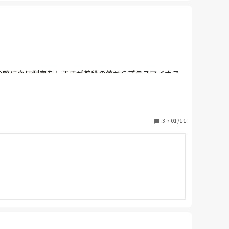
浴の際に血圧測定をしますが普段の値からプラスマイナス
場合があります。
3
・
01/11