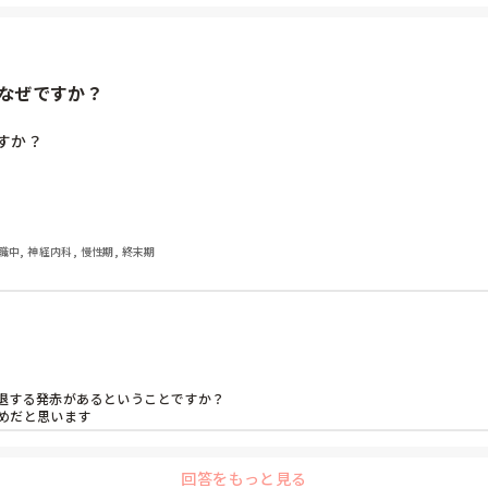
なぜですか？
すか？
職中, 神経内科, 慢性期, 終末期
退する発赤があるということですか？

めだと思います
回答をもっと見る