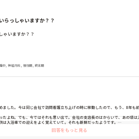
いらっしゃいますか？？
しゃいますか？？
職中, 神経内科, 慢性期, 終末期
めました。今は同じ会社で訪問看護立ち上げの時に移動したので、もう、8年も前
だったよね。でも、今ではそれも思い出で。会社の支店長のはからいで、あの頃は
供は入浴車での迎えをよく覚えていて。それも新鮮だったようです。

回答をもっと見る
熱出した時とか、迎えに行って貰ってたから。で、朝、7時半には預けて最後まで