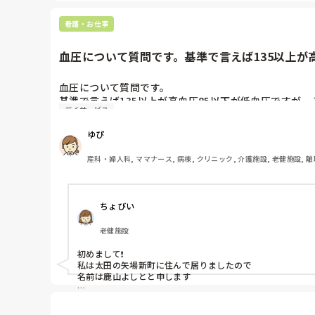
看護・お仕事
血圧について質問です。基準で言えば135以上が高血
血圧について質問です。

基準で言えば135以上が高血圧85以下が低血圧ですが
デイサービス
どのぐらいの差があれば入浴を許可していますか？？デ
ゆぴ
産科・婦人科, ママナース, 病棟, クリニック, 介護施設, 老健施設, 離
ちょびい
老健施設
初めまして❗

私は太田の矢場新町に住んで居りましたので

名前は鹿山よしとと申します

実は今の私は70を手前にした叔父さんですけど　こんな私で