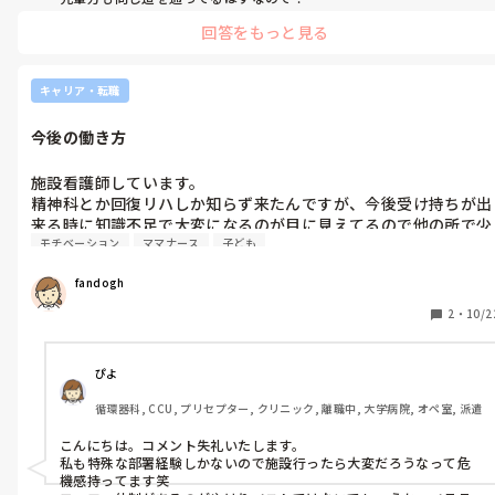
頑張ってください！
回答をもっと見る
キャリア・転職
今後の働き方
施設看護師しています。

精神科とか回復リハしか知らず来たんですが、今後受け持ちが出
来る時に知識不足で大変になるのが目に見えてるので他の所で少
モチベーション
ママナース
子ども
しでも勉強したほうがいいのかとか考えてしまいます。

他のベテランさんとの差がありすぎて（泣）

fandogh
でも子供もいるしどこいっても同じかなとか悩みます。
2
・
10/2
ぴよ
循環器科, CCU, プリセプター, クリニック, 離職中, 大学病院, オペ室, 派遣
こんにちは。コメント失礼いたします。

私も特殊な部署経験しかないので施設行ったら大変だろうなって危
機感持ってます笑
