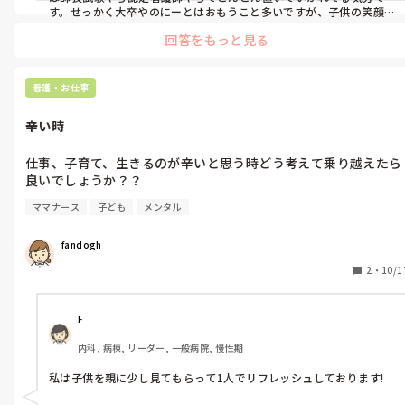
す。せっかく大卒やのにーとはおもうこと多いですが、子供の笑顔み
て、私はこの顔が見れたからその人らよりは幸せだと言い聞かせて頑
回答をもっと見る
張ってます(*´_ゝ｀)
看護・お仕事
辛い時
仕事、子育て、生きるのが辛いと思う時どう考えて乗り越えたら
良いでしょうか？？
ママナース
子ども
メンタル
fandogh
2
・
10/1
F
内科, 病棟, リーダー, 一般病院, 慢性期
私は子供を親に少し見てもらって1人でリフレッシュしております!