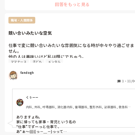
回答をもっと見る
からの指示かもしれませんね。
職場・人間関係
競い合いみたいな空気
仕事で変に競い合いみたいな雰囲気になる時が中々やり過ごせま
せん。

他の人は美味いけど私は顔にでちゃう。

ママナース
子ども
メンタル
こういう時は子どもにもイライラして、かわいいと思えなくな
る。

fandogh
どうやってやりくりすればよいのかわかりません。
1
・
11/0
くぅーー
内科, 外科, 呼吸器科, 消化器内科, 循環器科, 整形外科, 泌尿器科, 救急科, 
ママナース, 外来, 神経内科, 脳神経外科, 消化器外科, 一般病院
ありますょね。

家に帰っても家事・育児という名の

“仕事”でずーっと仕事で、

あ“ぁ〜(((((っ－＿－)っって
