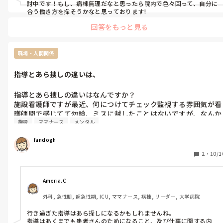
討中です！もし、病棟無理だなと思ったら院内で色々回って、自分に
合う働き方を探そうかなと思っております!
回答をもっと見る
職場・人間関係
指導とあら捜しの違いは、
指導とあら捜しの違いはなんですか？

施設看護師ですが最近、何につけてチェック監視する雰囲気が看
護師間で感じてて勿論、ミスに越したことはないですが、なんか
施設
ママナース
メンタル
違うんじゃないのかなと思うときがあります。
fandogh
2
・
10/1
Ameria.C
外科, 急性期, 超急性期, ICU, ママナース, 病棟, リーダー, 大学病院
行き過ぎた指導はあら探しになるかもしれませんね。

指導はあくまでも患者さんのためになること、及び仕事に関する内