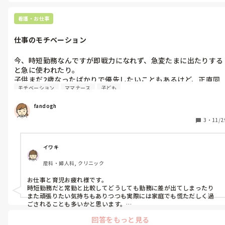
看護・お仕事
仕事のモチベーション
今、時短勤務なんですが即戦力になれず、急変たまに出たりする
と急に使われたり。

子供まだ2歳なったばかりで優先したいこともあるけど、正直同
モチベーション
ママナース
子ども
じことの繰り返しだしモチベーションが下がることも。

かといって忙しすぎるのもだし、ひたすら時間が流れていくのを
fandogh
まつのみです。

ここでオンコールやったりしながら正社員になるのか。。

3
・
11/2
年齢も若くないし悩みます。
イワキ
産科・婦人科, クリニック
お仕事と育児お疲れ様です。

時短勤務だと常勤と比較してどうしても勤務に差が出てしまったり
また頑張りたい気持ちもありつつも実際には家庭でも慌ただしく過
ごされることも多いかと思います。

質問主さんが今いちばん力を入れたいのは育児ですか？仕事です
回答をもっと見る
か？
