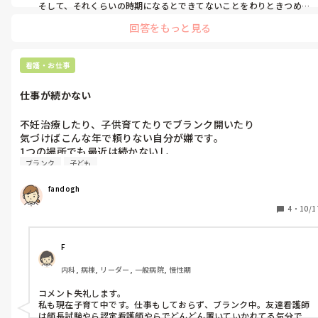
そして、それくらいの時期になるとできてないことをわりときつめに
指摘されるようになります💦

回答をもっと見る
もう少しでその指摘ラッシュも落ち着くと思うのですが…しんどいで
すよね
看護・お仕事
仕事が続かない
不妊治療したり、子供育てたりでブランク開いたり

気づけばこんな年で頼りない自分が嫌です。

1つの場所でも最近は続かないし

ブランク
子ども
子供も小さいし稼がなきゃだし、シンママではないですが。 

気分が冴えません。
fandogh
4
・
10/1
F
内科, 病棟, リーダー, 一般病院, 慢性期
コメント失礼します。

私も現在子育て中です。仕事もしておらず、ブランク中。友達看護師
は師長試験やら認定看護師やらでどんどん置いていかれてる気分で