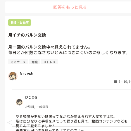
が、今の職場は給与面は少し改善しましたが、やり甲斐がまったく
回答をもっと見る
見出せません…。仕事内容も楽で、人間関係も良好なんですけど
ね…。

私の場合、勢いで転職してしまった部分があるので、「譲れない転
看護・お仕事
職条件」をじっくりと考えから転職されるといいのではと思いま
す！

月イチのバルン交換
頑張ってくださいね！
月一回のバルン交換中々覚えられてません。

毎日とか回数こなさないとみにつきにくいのに悲しくなります。

ママナース
勉強
ストレス
fandogh
2
・
10/2
ぴこまる
小児科, 一般病院
やる頻度が少ない処置ってなかなか覚えられず大変ですよね。

私は自分なりに手順をメモって繰り返し見て、動画コンテンツなども
見てみて覚えてました！

先輩方も同じ道を通ってるはずなので！
