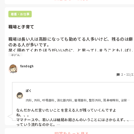
看護・お仕事
職場と子育て
職場は長い人は高齢になっても勤めてる人多いけど、残るのは癖
のある人が多いです。

早く辞めてくれたほうがいいのに、と思ってしまうこともしばし
子ども
ばで疲れます。

子供に家庭にこなしながら、先が見えなくて真面目にやってるの
fandogh
も疲れます。

結局ゆったり働ける場所なんてないですしね。ら
2
・
11/2
ぽく
内科, 外科, 呼吸器科, 消化器内科, 循環器科, 整形外科, 耳鼻咽喉科, 泌尿器
科, 総合診療科, 急性期, 超急性期, 外来, 神経内科, 脳神経外科, 消化器外
科, 慢性期
なんだかんだ言いたいことを言える人が残っていくんですよ
ね、、。

ママナースや、若い人は結局お局さんのいうことにはさからえず、、
っていう流れなのかと。

意外と病院の外来だと同じママナースが多かったりするのでフォロ
回答をもっと見る
ーが効くかもしれません^_^