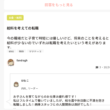
なりますょね。

回答をもっと見る
まず、

自分の意見、競い合いみたいなのは

嫌だっていう自分の気持ちを無視しないことです。イイんですよ、嫌
お金・給料
な顔しても(^^)v

給料を考えての転職
そして、

その場からそーっと離れる。

その雰囲気が嫌なんだから離れるのが一番です。

今の職場だと子育て時短には優しいけど、将来のことを考えると
給料が少ないのでいずれは転職を考えたいという考えがありま
家に帰る前や

す。

子どもを迎えに行く前に、

給料
施設
ママナース
恥ずかしいのですが、同じような内容で転職された方いましたら
“一息”ついてから帰ったり、

子どもに会う(^^)v

お話聞きたいです。
fandogh
コンビニで甘いもの買って

3
・
10/3
食べてから帰るでもよし！

スタバでコーヒー買って

車で飲んで〜でもよし！

はなこ
大事なのは、

内科, リーダー
自分を大事にすることです

(〃⌒ー⌒)ゞ
お子さんを育てながらのお仕事お疲れ様です！

私はフルタイムで働いていましたが、給与面や休日数に不満を抱き
転職しました！病棟スタッフとの人間関係は良好でした！
