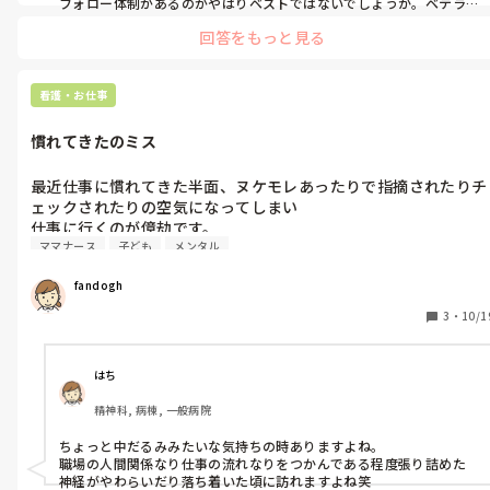
フォロー体制があるのがやはりベストではないでしょうか。ベテラ
ンさんとの関係性が良ければ現施設でも勉強できるのではと思いま
回答をもっと見る
す。

今は働き方改革でママナースサポートを手厚くしてる病院が多い印
象があります。

新しい環境に慣れるのって本当に大変ですよね。応援しています。
看護・お仕事
慣れてきたのミス
最近仕事に慣れてきた半面、ヌケモレあったりで指摘されたりチ
ェックされたりの空気になってしまい

仕事に行くのが億劫です。

ママナース
子ども
メンタル
完璧になんて出来ない、と言い訳したくなりますが

同じような体験されたかたいらっしゃいますか？
fandogh
3
・
10/1
はち
精神科, 病棟, 一般病院
ちょっと中だるみみたいな気持ちの時ありますよね。

職場の人間関係なり仕事の流れなりをつかんである程度張り詰めた
神経がやわらいだり落ち着いた頃に訪れますよね笑
