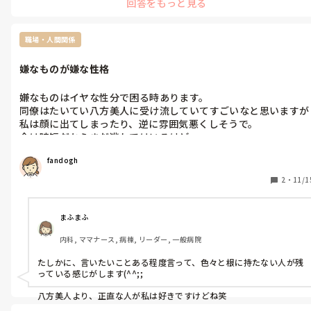
回答をもっと見る
職場・人間関係
嫌なものが嫌な性格
嫌なものはイヤな性分で困る時あります。

同僚はたいてい八方美人に受け流していてすごいなと思いますが
私は顔に出てしまったり、逆に雰囲気悪くしそうで。

今は時短だからまだ逃れてはいるけど

見てると溜め込まずホイホイデキる人のが残ってる気がする。
fandogh
2
・
11/1
まふまふ
内科, ママナース, 病棟, リーダー, 一般病院
たしかに、言いたいことある程度言って、色々と根に持たない人が残
っている感じがします(^^;;

八方美人より、正直な人が私は好きですけどね笑