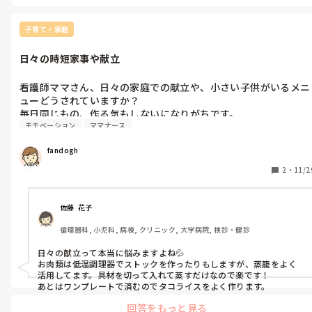
2歳のお子さんとのことで本当に小さくて可愛い盛りだと思います。
時間が流れていくのを待ちながら体力と知力を温存して家庭で思い
っきり自分らしく過ごすのは難しいですか？

子育て・家庭
私も独身時代はバリバリキャリア優先で働いてきましたが今は子供
日々の時短家事や献立
が幼くパートです。それこそ毎日同じことの繰り返し看護力よりも院
長との関わりが優先されたりすることも多いです。

でも自分の中で今は子供が第一優先なので職場では適度に肩の力を
看護師ママさん、日々の家庭での献立や、小さい子供がいるメニ
抜いて過ごしています。このままでいいのかな…と悩んだこともあり
ューどうされていますか？

したが、子供の手が離れていくのは嬉しい反面さみしい気持ちもあ
毎日同じもの、作る気もしないになりがちです。

ります。

モチベーション
ママナース
家事なども時短でどうしたらできるか考えてます。
働くママって本当に大変ですよね。

でもきっと子育てが少し落ち着いてからでも仕事を頑張るのは決し
て遅くないと思います。応援しています！
fandogh
2
・
11/2
佐藤  花子
循環器科, 小児科, 病棟, クリニック, 大学病院, 検診・健診
日々の献立って本当に悩みますよね💦

お肉類は低温調理器でストックを作ったりもしますが、蒸籠をよく
活用してます。具材を切って入れて蒸すだけなので楽です！

あとはワンプレートで済むのでタコライスをよく作ります。
回答をもっと見る