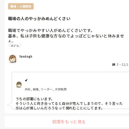
して欲しいと願っています(^^)
職場・人間関係
職場の人のやっかみめんどくさい
職場でやっかみやすい人がめんどくさいです。

基本、私は子供も健康な方なのでよっぽどじゃないと休みませ
ん。

子ども
今回職場の利用者でインフル出て、私は咳症状あったので上の人
からムリしないようにと言われて休んだのですが、職場の人から
fandogh
は冷ややかな目線。

ちょっとしたことですぐ感情的になったり、やっかんだりする人
3
・
12/1
がいて気分屋でめんどくさいです。
🍆
外科, 病棟, リーダー, 大学病院
うちの部署にもいます。

そういう人と向き合ってると自分が荒んでしまうので、そう言った
方は心が貧しいんだろうなって憐れむことにしてます。
回答をもっと見る