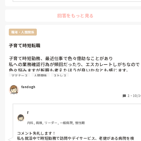
回答をもっと見る
職場・人間関係
子育て時短転職
子育て時短勤務、最近仕事で色々億劫なことがあり

私への業務確認行為が頻回だったり、エスカレートしがちなので
色々悩みますが転職も考えたほうが良いかなとも感じます。

ママナース
人間関係
ストレス
でも、この手のことはどこいってもつきまとうので。。。

fandogh
悩みます。
2
・
10/1
F
内科, 病棟, リーダー, 一般病院, 慢性期
コメント失礼します！

私も就活中で時短勤務で訪問やデイサービス、老健がある病院を検