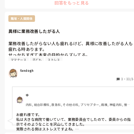
回答をもっと見る
職場・人間関係
異様に業務改善したがる人
業務改善したがらない人も疲れるけど、異様に改善したがる人も
疲れる時あります。

せっかちすぎて本来の目的からズレてる。

ママナース
子ども
ストレス
目薬を回る役割なんですけど、今日なんてどのくらいの時間かか
fandogh
1
・
11/1
ゆ
内科, 総合診療科, 救急科, その他の科, プリセプター, 病棟, 神経内科, 慢性
期, 終末期
お疲れ様です。

私は大きな病院で働いていて、業務委員会でしたので、委員からの指
示でそのようなことを沢山してきました。

実際される側はストレスですよね。

その方は自らしているのかは分かりませんが、、委員会でしたら上