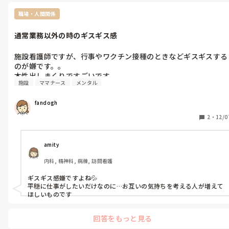
職場・人間関係
通常業務以外の時のギスギス感
施設看護師ですが、行事やワクチン接種のときなどギスギスする
のが嫌です。。

本性出しまくりですごいです。
施設
ママナース
メンタル
fandogh
2
・
12/0
amity
内科, 精神科, 病棟, 訪問看護
ギスギス感嫌ですよね💦

平穏に仕事がしたいだけなのに…お互いの気持ちを考える人が増えて
ほしいものです
回答をもっと見る