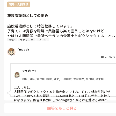
職場・人間関係
施設看護師としての悩み
施設看護師として時短勤務しています。

子育てには寛容な職場で業務量も楽で言うことはないけど

やはり人間関係で最近ベテランの介護士とギクシャクすることも
施設
ママナース
子ども
あり、先日は怒声を浴びせられたり

看護師同士もギクシャクしがちなので

fandogh
かといって転職も子供抱えながら大変だし

悩ましいです。

2
・
02/2
上の人に話しても耐えてくれで終わりますし。

サラダ(^^)
内科, 外科, 急性期, 病棟, 外来, 一般病院, 大学病院, 慢性期, 終末期
こんにちは。

人間関係でギクシャクすると働き辛いですね。そして怒声が浴びせ
られ、上司もそれを黙認しているのは私としては許しがたい気持ち
になります。暴言は暴力だしfandoghさんがそれを受けるのは不当
だと思います。

回答をもっと見る
かといって、すぐに辞めるなどの対処が難しいこともよくわかりま
す。どんな方向性だとしても、自分とご家族の幸せを大切にして過ご