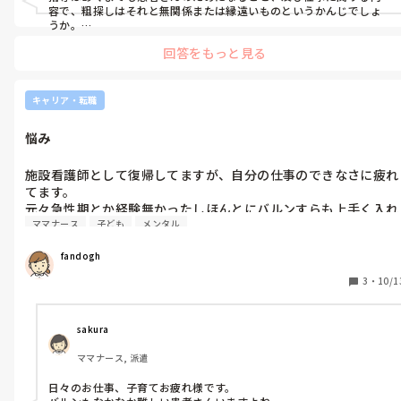
容で、粗探しはそれと無関係または縁遠いものというかんじでしょ
うか。

誰かが雰囲気を変えないといつまでもエスカレートしますよね。
回答をもっと見る
キャリア・転職
悩み
施設看護師として復帰してますが、自分の仕事のできなさに疲れ
てます。

元々急性期とか経験無かったしほんとにバルンすらも上手く入れ
ママナース
子ども
メンタル
られないとか

この年になって嫌になります。

fandogh
そして時短終わったらこのままここにいるのか？

夜勤とかやらないとやっていけないような気もしているので、ス
3
・
10/1
キルアップ含め悩みます。
sakura
ママナース, 派遣
日々のお仕事、子育てお疲れ様です。
