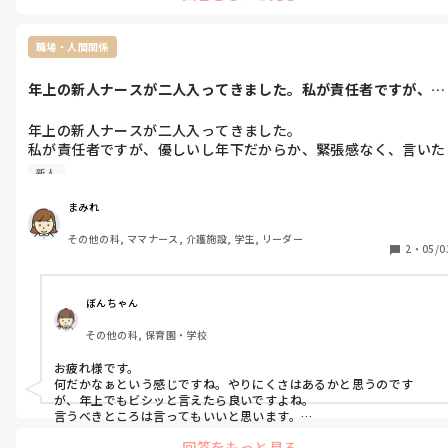
ます。が、私が一緒に働いていた准看さんはできる方ばかりだったの
で教わることも多かったです。

職場・人間関係
あとは個人の問題もあるかもしれません。誤薬も気にせず、投薬内容
も気にしない…これは、准看護師という以前の問題かもしれません。

年上の新人ナースが二人入ってきました。私が責任者ですが、優
しいし年下だ...
どのように指導していくのが適切か、チームで相談できると良いで
すね。
年上の新人ナースが二人入ってきました。

私が責任者ですが、優しいし年下だからか、緊張感なく、言いた
いこと言ってきたり。。おしゃべりしたり。何だか緊張感なく
新人
て、薬をさばいてるときも世間話したりです。何だか、なーなぁ
ーになりそうで嫌です。
まみれ
その他の科, ママナース, 介護施設, 学生, リーダー
2
・
05/0
ぼんちゃん
その他の科, 保育園・学校
お疲れ様です。

何だかなぁという感じですね。やりにくさはあるかと思うのです
が、年上でもビシッと言えたら良いですよね。

言うべきところは言ってもいいと思います。

回答をもっと見る
わたしも年上の新人さんのプリをしたことがありますが、真面目な