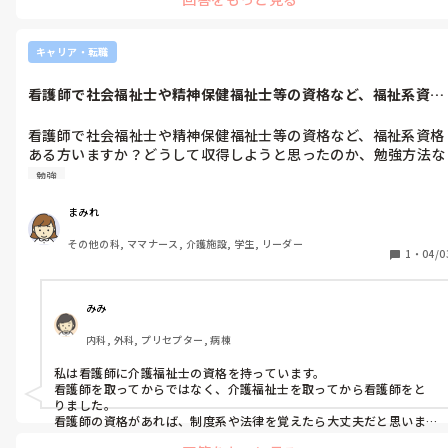
方でしたのでそのようなことはありませんでした…

難しいですが、お互いがんばりましょう(>_<)あまり上手なアドバイ
キャリア・転職
スができずすみません💦
看護師で社会福祉士や精神保健福祉士等の資格など、福祉系資格
ある方います...
看護師で社会福祉士や精神保健福祉士等の資格など、福祉系資格
ある方いますか？どうして収得しようと思ったのか、勉強方法な
ど知りたいです。
勉強
まみれ
その他の科, ママナース, 介護施設, 学生, リーダー
1
・
04/0
みみ
内科, 外科, プリセプター, 病棟
私は看護師に介護福祉士の資格を持っています。

看護師を取ってからではなく、介護福祉士を取ってから看護師をと
りました。

看護師の資格があれば、制度系や法律を覚えたら大丈夫だと思いま
すよ。