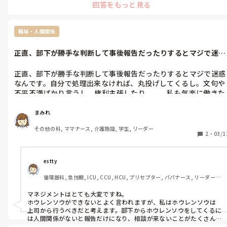
回答をもっと見る
職場・人間関係
正直、部下が勝手な判断して事後報告だったりするとマジで迷惑
なんです。自...
正直、部下が勝手な判断して事後報告だったりするとマジで迷惑
なんです。自分で処理出来なければ、丸投げしてくるし。文句や
不平不満ばかり言うし、権利主張したり、、、私も気楽に働きた
いです。
まみれ
その他の科, ママナース, 介護施設, 学生, リーダー
2
・
03/1
estty
循環器科, 急性期, ICU, CCU, HCU, プリセプター, パパナース, リーダー, 
一般病院, オペ室
マネジメントはとても大変ですね。

ホウレンソウができないとよく言われますが、私はホウレンソウは
上司から行うべきだと考えます。部下からホウレンソウをしてくるに
は人間関係がないと報告だけになり、相談が来ないことがたくさん
あります
