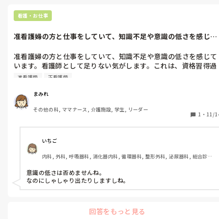
看護・お仕事
准看護婦の方と仕事をしていて、知識不足や意識の低さを感じて
います。看護...
准看護婦の方と仕事をしていて、知識不足や意識の低さを感じて
います。看護師として足りない気がします。これは、資格習得過
程の差だと感じています。片手間で習得した准看護資格と正看護
准看護師
正看護師
資格じゃ違うと思います。
まみれ
その他の科, ママナース, 介護施設, 学生, リーダー
1
・
11/1
いちご
内科, 外科, 呼吸器科, 消化器内科, 循環器科, 整形外科, 泌尿器科, 総合診療
科, 急性期, プリセプター, 病棟, 脳神経外科, 消化器外科, 一般病院, 透析
意識の低さは否めませんね。

なのにしゃしゃり出たりしますしね。
回答をもっと見る