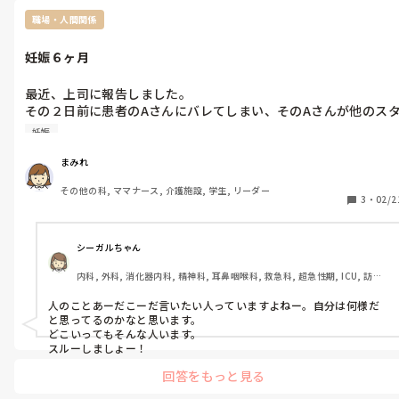
職場・人間関係
妊娠６ヶ月
最近、上司に報告しました。

その２日前に患者のAさんにバレてしまい、そのAさんが他のス
ッフに話した事から噂になってしまいました。それまでは全く誰
妊娠
にも言っておらず気付かれても無かったです。

まだ言えてない同僚がいて、わたしの妊娠について聞いてない等
まみれ
色々話していると聞きました。話したところで、その人に配慮を
その他の科, ママナース, 介護施設, 学生, リーダー
求められるよーな相手でもないです。人のことを、あーだこーだ
3
・
02/2
シーガルちゃん
内科, 外科, 消化器内科, 精神科, 耳鼻咽喉科, 救急科, 超急性期, ICU, 訪問
看護, 脳神経外科
人のことあーだこーだ言いたい人っていますよねー。自分は何様だ
と思ってるのかなと思います。

どこいってもそんな人います。

スルーしましょー！
回答をもっと見る