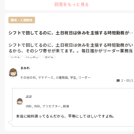
回答をもっと見る
いいチームを作るために、我慢強く頑張りましょう
職場・人間関係
シフトで回してるのに、土日祝日は休みを主張する時短勤務がい
るから、その...
シフトで回してるのに、土日祝日は休みを主張する時短勤務がい
るから、そのシワ寄せが来てます。。毎日誰かがリーダー業務当
たるんだけど、できません‥と言い、週一しか入らず。。権利主
シフト
リーダー
子ども
張しまくり(;_;)私も子どもいてるから、シワ寄せマジで迷惑‥
まみれ
その他の科, ママナース, 介護施設, 学生, リーダー
2
・
03/1
ぷぷ
内科, 外科, プリセプター, 病棟
本当に給料貰ってるんだから、平等にしてほしいですよね。