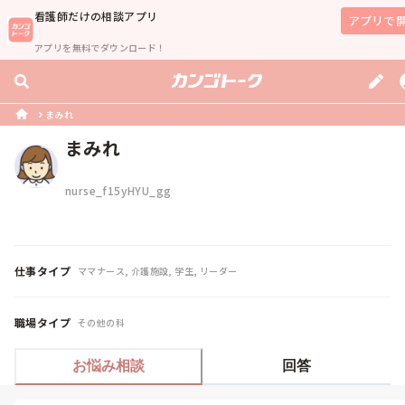
看護師
だけの相談アプリ
アプリで
アプリを無料でダウンロード！
まみれ
まみれ
nurse_f15yHYU_gg
仕事タイプ
ママナース, 介護施設, 学生, リーダー
職場タイプ
その他の科
お悩み相談
回答