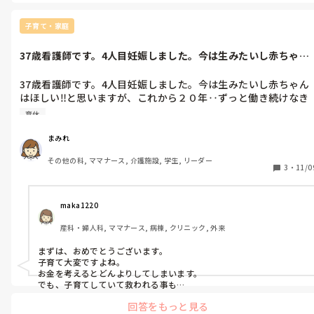
子育て・家庭
37歳看護師です。4人目妊娠しました。今は生みたいし赤ちゃん
はほしい‼...
37歳看護師です。4人目妊娠しました。今は生みたいし赤ちゃん
はほしい‼️と思いますが、これから２０年‥ずっと働き続けなき
ゃ‥と先を考えると不安です😭今は良くても、長い先、しんどく
育休
てこんなはずじゃなかった‥と後悔するかもしれません😭どうし
たらいいか。。
まみれ
その他の科, ママナース, 介護施設, 学生, リーダー
3
・
11/0
maka1220
産科・婦人科, ママナース, 病棟, クリニック, 外来
まずは、おめでとうございます。

子育て大変ですよね。

お金を考えるとどんよりしてしまいます。

でも、子育てしていて救われる事も

ありますよ。

回答をもっと見る
また、子供達が大きくなると人としての
