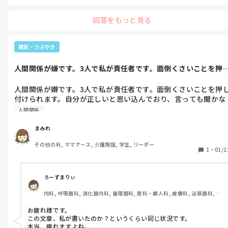
回答をもっと見る
雑談・つぶやき
人間関係が嫌です。3人で私が責任者です。面倒くさいことを押
付けられま...
人間関係が嫌です。3人で私が責任者です。面倒くさいことを押
付けられます。自分が正しいと思い込んでおり、言っても聞かな
いヤツが1人いて疲れます。
人間関係
まみれ
その他の科, ママナース, 介護施設, 学生, リーダー
1
・
01/2
ろーずまりぃ
内科, 呼吸器科, 消化器内科, 循環器科, 産科・婦人科, 皮膚科, 泌尿器科, マ
マナース, クリニック, 訪問看護, リーダー, 外来, 一般病院, 慢性期, 検診・
健診
お疲れ様です。

この文章、私が書いたのか？というくらい同じ状況です。

本当、疲れますよね。
