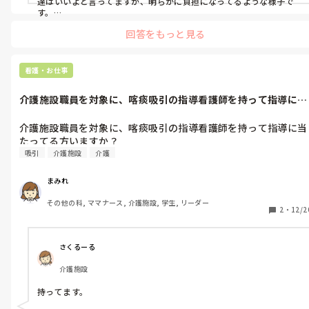
達はいいよと言ってますが、明らかに負担になってるような様子で
す。

責任感が強くて家族のこともやってすごいと思いますが、本当に無
回答をもっと見る
理をしないで欲しいです。
看護・お仕事
介護施設職員を対象に、喀痰吸引の指導看護師を持って指導に当
たってる方い...
介護施設職員を対象に、喀痰吸引の指導看護師を持って指導に当
吸引
介護施設
介護
まみれ
その他の科, ママナース, 介護施設, 学生, リーダー
2
・
12/2
さくるーる
介護施設
持ってます。