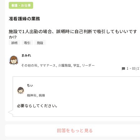
看護・お仕事
准看護婦の業務
施設で1人出勤の場合、誤嚥時に自己判断で吸引してもいいです
か⁉️
誤嚥
吸引
施設
まみれ
その他の科, ママナース, 介護施設, 学生, リーダー
1
・
03/2
ちぃ
精神科, 病棟
必要ならしてください。
回答をもっと見る