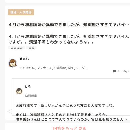
付き合いも出来ますよ。

今が我慢の時と自分に言い聞かせて生きてます😂
職場・人間関係
４月から准看護婦が異動できましたが、知識無さすぎてヤバイん
ですが。。清...
４月から准看護婦が異動できましたが、知識無さすぎてヤバイん
ですが。。清潔不潔もわかってないような。。

誤薬さしても、気にしない。何の薬か確認せずに、勝手にスキッ
准看護師
異動
プしたり。

要らんことは勝手にしてどや顔‥。マジでヤバイ
まみれ
その他の科, ママナース, 介護施設, 学生, リーダー
4
・
05/0
はる
訪問看護
お疲れ様です。新しい人がん？と思うな方だと大変ですよね。

まずは、准看護師さんとその方を分けて考えましょうか。

准看護師さんはどこまで学んできているのか、実は私も知りません…

法律上は、医師、看護師の支持のもと…だった気がします。そうする
回答をもっと見る
と、正看護師よりは知識が少なくても仕方ないのかなという気もし