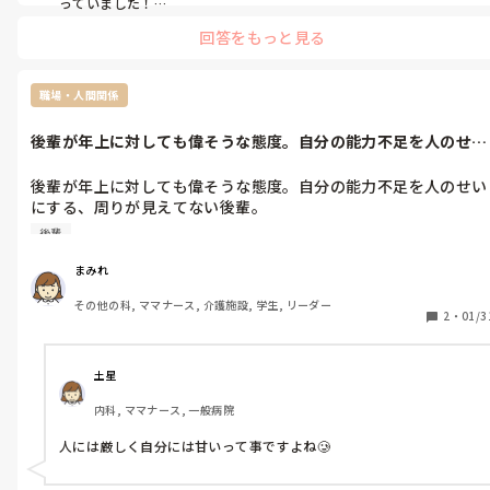
っていました！

腰やお腹に負担のかかる処置を自分から進んで行うようにはしてい
回答をもっと見る
ました。

妊婦さんにもよりますが体調などを伺うのに気を使うのは分かりま
すし気疲れしますよねぇ、、。
職場・人間関係
後輩が年上に対しても偉そうな態度。自分の能力不足を人のせい
にする、周り...
後輩が年上に対しても偉そうな態度。自分の能力不足を人のせい
にする、周りが見えてない後輩。

妊婦がいたときに「あの子は仕事しない！」と怒ってたのに、自
後輩
分が妊婦になると、「しんどい‥」連発。妊婦様状態。。マジで
早く辞めてほしい。
まみれ
その他の科, ママナース, 介護施設, 学生, リーダー
2
・
01/3
土星
内科, ママナース, 一般病院
人には厳しく自分には甘いって事ですよね🥲