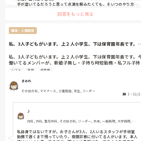
手が空いてるだろうと思って点滴を頼みたくても、そいつのやり方
に準じないとあーだこーだ文句言うし、1から10まで説明しないと動
回答をもっと見る
かないので、その工程を考えると自分でやった方が早い。でも人が
足りない。という状況がままあります。

それで私と後輩ちゃんがバタバタしてると手伝おうという態度だけ
出しますが手は出さない。手を出したと思うと｢中途半端になってる
職場・人間関係
からどう手伝っていいか分からない｣と言って去っていきます。

なので極力関わらないようにしてます。幸い、そいつに任せられる仕
私、3人子どもがいます。上２人小学生、下は保育園年長です。
事があるので、そっちをガッツリやらせるようにしてます。

働いてるメ...
そいつの特性まで考えて仕事するのって大変ですよね。

私、3人子どもがいます。上２人小学生、下は保育園年長です。
本当にお疲れ様です。
働いてるメンバーが、新婚子無し・子持ち時短勤務・私フル子持
ちです。1人時短勤務になってから２人でシフトを回してます。
シフト
家族
保育園
年まではフル3人で回してた分、休みも取りにくいです。時短勤
務の方は土日祝日は休みじゃないと働けない‥とのことで平日勤
まみれ
務のみです。私も子どもがいるので休日出勤日は家族に預けたり
その他の科, ママナース, 介護施設, 学生, リーダー
調整しながは働いてます😥最近、負担感がしんどくなってきまし
2
・
12/2
た。同じような方はいませんか❔
♪
内科, 外科, 整形外科, その他の科, リーダー, 外来, 一般病院, 大学病院, 慢
性期, オペ室, 派遣
私自身ではないですが。お子さんが3人、2人いるスタッフが手術室
勤務で遅くまで残っていたり、夜間診察に付いてる人がいます。本人