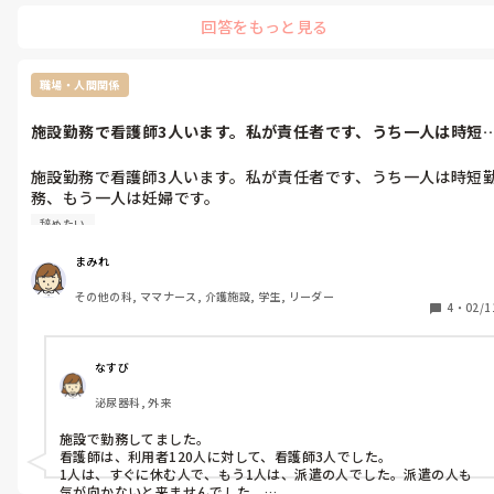
確かに頑張って働いてきたのに引き留められもせずあっさり言われ
回答をもっと見る
るのは気分悪いですね。それでも僕だったらめんどくさいやり取り
しなくて済むと考えます。

そして有給消化を断行し、去り際に嫌味の一言でも言ってやります
ね。
職場・人間関係
施設勤務で看護師3人います。私が責任者です、うち一人は時短
務、もう一...
施設勤務で看護師3人います。私が責任者です、うち一人は時短
務、もう一人は妊婦です。

残業も土日勤務も増えてきて休みも取りにくいです。時短勤務の
辞めたい
職員は土日祝日休みなので、その分負担が酷いし。施設長が時短
勤務をえこひいきするのも腹立つんです。私が居るときには話し
まみれ
に来ないのに、休みの日には医務室に来て冗談いったりするそう
その他の科, ママナース, 介護施設, 学生, リーダー
です。ムカついてやる気が失せます。
4
・
02/1
なすび
泌尿器科, 外来
施設で勤務してました。

看護師は、利用者120人に対して、看護師3人でした。

1人は、すぐに休む人で、もう1人は、派遣の人でした。派遣の人も
気が向かないと来ませんでした。
