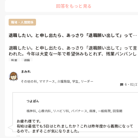
回答をもっと見る
職場・人間関係
退職したい。と申し出たら、あっさり「退職願い出して」って言
われた。今年...
退職したい。と申し出たら、あっさり「退職願い出して」って言
われた。今年は大変な一年で希望休みもとれず、残業バンバンし
たのに‥。バカみたい
残業
退職
まみれ
その他の科, ママナース, 介護施設, 学生, リーダー
6
・
02/2
つよぽん
精神科, 心療内科, リハビリ科, パパナース, 病棟, 一般病院, 回復期
お疲れ様です。

有給は最低でも5日はとれましたか？これは昨年度から義務になって
るので、まずそこが気になりました。
