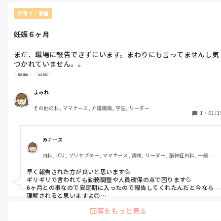
子育て・家庭
妊娠６ヶ月
まだ、職場に報告できずにいます。まわりにも言ってませんし気
づかれていません。。

しかも、4人目‥。何だか、現実逃避というか、妊娠も半信半疑
異動
妊娠
な気持ちがして妊婦自覚無いんです。でも、お腹がポッコリして
きました。

まみれ
３月は異動時期でもあるし、さすがに報告しないと職場からおこ
その他の科, ママナース, 介護施設, 学生, リーダー
られますよね～
1
・
01/1
みナース
内科, ICU, プリセプター, ママナース, 病棟, リーダー, 脳神経外科, 一般病
院, 慢性期
早く報告された方が良いと思います💦

ギリギリで言われても勤務調整や人員確保の点で困ります💦

6ヶ月との事なので安定期に入ったので報告してくれたんだと今なら
理解されると思いますよ😊

遅くなればなる程なんで今頃言うのって感じになってしまうと思い
回答をもっと見る
ますよ😭

私も今妊娠中ですがつわりが酷かったので、早々に報告しました😊