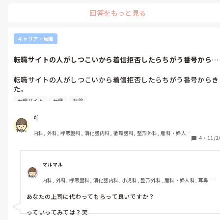
回答をもっと見る
キャリア・転職
転職サイトの人がしつこいから着信拒否したらちがう番号からき
た。怖い。内...
転職サイトの人がしつこいから着信拒否したらちがう番号からき
た。

転職サイト
転職
病院
怖い。

だ
内容が「もう〇〇病院が、他の人で埋まりそうです！早く決めな
内科, 外科, 呼吸器科, 消化器内科, 循環器科, 整形外科, 産科・婦人
いといけません！」でした。

4
・
11/2
科, 耳鼻咽喉科, 泌尿器科, 救急科, 急性期, 超急性期, ICU, CCU, 
HCU, 病棟, 介護施設, 老健施設, 神経内科, 脳神経外科, 消化器外科, 
ずっとそこの病院募集してますよねとは言えなかった。

一般病院, 大学病院, オペ室, 透析
マルマル
焦らせるのってみんなそうなのかなあ。
内科, 外科, 呼吸器科, 消化器内科, 小児科, 整形外科, 産科・婦人科, 耳鼻咽
喉科, 皮膚科, 泌尿器科, リハビリ科, 救急科, 急性期, 超急性期, ICU, CCU, 
HCU, プリセプター, 病棟, リーダー, 神経内科, 脳神経外科, GCU, 消化器
あなたの上司に代わってもらって良いですか？

外科, 一般病院, 大学病院, 慢性期, 終末期, オペ室
っていってみては？笑
