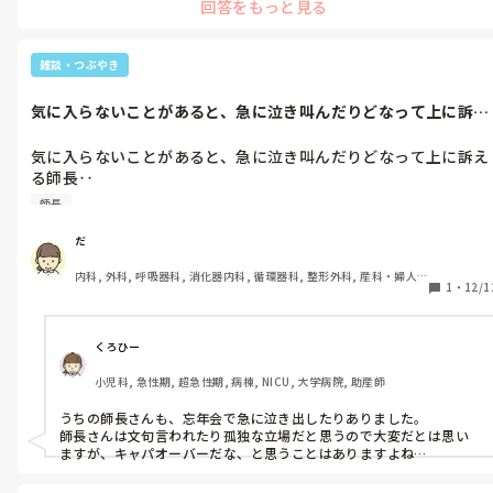
回答をもっと見る
雑談・つぶやき
気に入らないことがあると、急に泣き叫んだりどなって上に訴え
る師長‥キャ...
気に入らないことがあると、急に泣き叫んだりどなって上に訴え
る師長‥

キャパオーバーだと思う

師長
誰もついて来なくなったからって、それはあなたのせいよ

誰のせいでもないよ
だ
内科, 外科, 呼吸器科, 消化器内科, 循環器科, 整形外科, 産科・婦人
1
・
12/1
科, 耳鼻咽喉科, 泌尿器科, 救急科, 急性期, 超急性期, ICU, CCU, 
HCU, 病棟, 介護施設, 老健施設, 神経内科, 脳神経外科, 消化器外科, 
一般病院, 大学病院, オペ室, 透析
くろひー
小児科, 急性期, 超急性期, 病棟, NICU, 大学病院, 助産師
うちの師長さんも、忘年会で急に泣き出したりありました。

師長さんは文句言われたり孤独な立場だと思うので大変だとは思い
ますが、キャパオーバーだな、と思うことはありますよね…