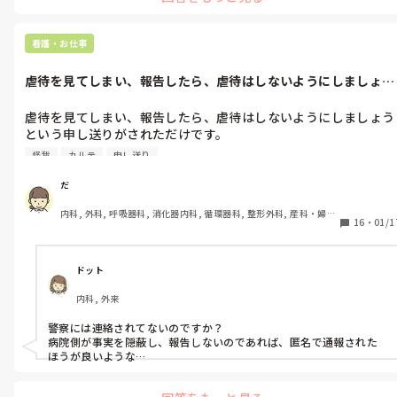
看護・お仕事
虐待を見てしまい、報告したら、虐待はしないようにしましょう
という申し送...
虐待を見てしまい、報告したら、虐待はしないようにしましょう
という申し送りがされただけです。

怪我
カルテ
申し送り
その人は常習犯の介護士で、1年前に救急搬送させるほどの怪我
をさせましたが、カルテにも残さず。

だ
内科, 外科, 呼吸器科, 消化器内科, 循環器科, 整形外科, 産科・婦人
殴る蹴るはみんな見ているので上司に報告してますが、なにもし
16
・
01/1
科, 耳鼻咽喉科, 泌尿器科, 救急科, 急性期, 超急性期, ICU, CCU, 
ません。

HCU, 病棟, 介護施設, 老健施設, 神経内科, 脳神経外科, 消化器外
科, 一般病院, 大学病院, オペ室, 透析
呼びかけだけで良いのですかね。
ドット
内科, 外来
警察には連絡されてないのですか？

病院側が事実を隠蔽し、報告しないのであれば、匿名で通報された
ほうが良いような…