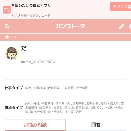
看護師
だけの相談アプリ
アプリで
アプリを無料でダウンロード！
だ
だ
nurse_3UCYk09lGw
仕事タイプ
病棟, 介護施設, 老健施設, 一般病院, 大学病院
内科, 外科, 呼吸器科, 消化器内科, 循環器科, 整形外科, 産科・婦人科, 耳
職場タイプ
鼻咽喉科, 泌尿器科, 救急科, 急性期, 超急性期, ICU, CCU, HCU, 神経内
科, 脳神経外科, 消化器外科, オペ室, 透析
お悩み相談
回答