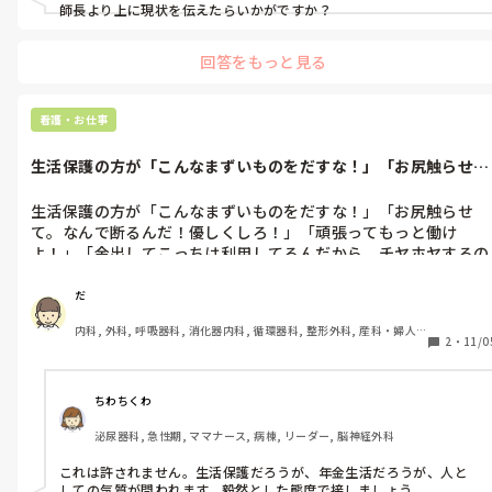
師長より上に現状を伝えたらいかがですか？
それが気に入らなくて、師長にクレームを言い、私が指導を受け
ました。

回答をもっと見る
これからは対応するようにと。

看護・お仕事
そもそもセクハラをされていた、その後セクハラを拒否したら無
視される、それでも私に対応しろと。

生活保護の方が「こんなまずいものをだすな！」「お尻触らせ
て。なんで断る...
生活保護の方が「こんなまずいものをだすな！」「お尻触らせ
その生活保護の人は「金払ってるんだから」を繰り返し言いま
て。なんで断るんだ！優しくしろ！」「頑張ってもっと働け
す。

よ！」「金出してこっちは利用してるんだから、チヤホヤするの
は当たり前だろう！」

と、怖いです。
もやもやします。
だ
内科, 外科, 呼吸器科, 消化器内科, 循環器科, 整形外科, 産科・婦人
2
・
11/0
科, 耳鼻咽喉科, 泌尿器科, 救急科, 急性期, 超急性期, ICU, CCU, 
HCU, 病棟, 介護施設, 老健施設, 神経内科, 脳神経外科, 消化器外科, 
一般病院, 大学病院, オペ室, 透析
ちわちくわ
泌尿器科, 急性期, ママナース, 病棟, リーダー, 脳神経外科
これは許されません。生活保護だろうが、年金生活だろうが、人と