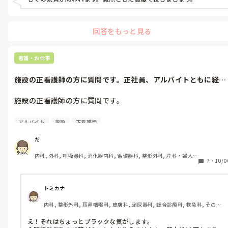
回答をもっと見る
看護・お仕事
施設の正看護師の方に質問です。正社員、アルバイトともに経験
加算はありま...
施設の正看護師の方に質問です。

正社員、アルバイトともに経験加算はありませんと言われまし
アルバイト
施設
正看護師
た。

だ
これは普通でしょうか。

内科, 外科, 呼吸器科, 消化器内科, 循環器科, 整形外科, 産科・婦人
7
・
10/0
科, 耳鼻咽喉科, 泌尿器科, 救急科, 急性期, 超急性期, ICU, CCU, 
また、基本給10万円です。
HCU, 病棟, 介護施設, 老健施設, 神経内科, 脳神経外科, 消化器外科, 
一般病院, 大学病院, オペ室, 透析
トミカナ
内科, 整形外科, 耳鼻咽喉科, 皮膚科, 泌尿器科, 総合診療科, 救急科, その他
の科, 外来
え！それはちょっとブラックな気がします。
