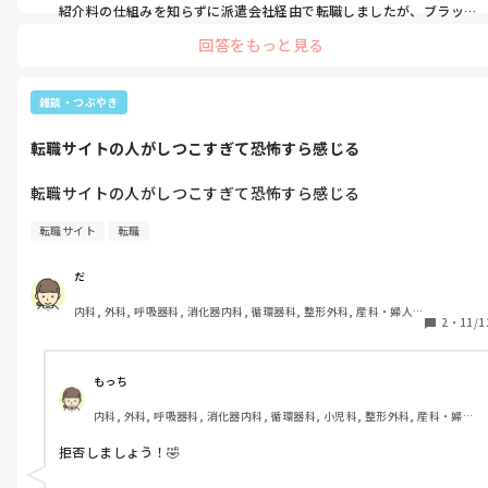
紹介料の仕組みを知らずに派遣会社経由で転職しましたが、ブラッ
クな職場でした(｀_´)

回答をもっと見る
基本良いことしか言わないですね(*_*)
雑談・つぶやき
転職サイトの人がしつこすぎて恐怖すら感じる
転職サイトの人がしつこすぎて恐怖すら感じる
転職サイト
転職
だ
内科, 外科, 呼吸器科, 消化器内科, 循環器科, 整形外科, 産科・婦人
2
・
11/1
科, 耳鼻咽喉科, 泌尿器科, 救急科, 急性期, 超急性期, ICU, CCU, 
HCU, 病棟, 介護施設, 老健施設, 神経内科, 脳神経外科, 消化器外科, 
一般病院, 大学病院, オペ室, 透析
もっち
内科, 外科, 呼吸器科, 消化器内科, 循環器科, 小児科, 整形外科, 産科・婦人
科, 泌尿器科, リハビリ科, 総合診療科, 救急科, 急性期, 超急性期, ICU, そ
の他の科, 病棟, 介護施設, 老健施設, 外来, 脳神経外科, 消化器外科, 一般病
拒否しましょう！🤣
院, 慢性期, 終末期, オペ室, 透析, 小規模多機能, 看護多機能