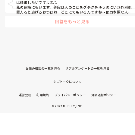
は請求したいですよね⤵︎

私の病棟にもいます。普段は人のことをグチグチゆうのにいざ外科処
置入ると逃げるおつぼね…どこにでもいるんですね〜他力本願な人
(笑)
回答をもっと見る
お悩み相談の一覧を見る
リアルアンケートの一覧を見る
シゴトークについて
運営会社
利用規約
プライバシーポリシー
外部送信ポリシー
©2022 MEDLEY, INC.