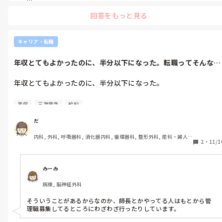
おたくの仲介業はこんな案内しかできないんですか？信頼して電話
回答をもっと見る
番号教えたのに何度も何度もしくこくお客に電話かけるようなマニ
ュアルなんですか？

って苦情言いますね笑
キャリア・転職
年収とてもよかったのに、半分以下になった。転職ってそんなも
んですか。三...
年収とてもよかったのに、半分以下になった。

転職ってそんなもんですか。

年収
三次救急
給料
三次救急で管理職やってその経験加算とかってないのか全く。

だ
内科, 外科, 呼吸器科, 消化器内科, 循環器科, 整形外科, 産科・婦人
新しい職場は人間関係はとても良い。

2
・
11/1
科, 耳鼻咽喉科, 泌尿器科, 救急科, 急性期, 超急性期, ICU, CCU, 
でも、給料が安すぎなのと技術と知識が乏しい人ばかりだから指
HCU, 病棟, 介護施設, 老健施設, 神経内科, 脳神経外科, 消化器外科, 
導ばかりの私。

一般病院, 大学病院, オペ室, 透析
みーみ
でも給料はみんなと一緒。

病棟, 脳神経外科
モチベーションが上がらない。
そういうことがあるからなのか、師長とかやってる人はもとから管
理職募集してるところにわざわざ行ったりしています。