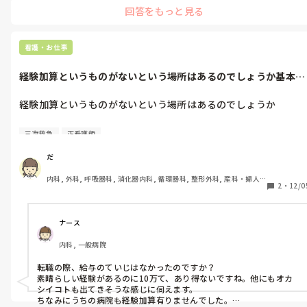
休憩中に休めないのは、辛いので、ゆっくり休める場所が見つかる
回答をもっと見る
といいですね。
看護・お仕事
経験加算というものがないという場所はあるのでしょうか基本給
10万って。...
経験加算というものがないという場所はあるのでしょうか

基本給10万って。

三次救急
正看護師
正看護師で3次救急で18年やって、管理職まで上り詰めて。

だ
内科, 外科, 呼吸器科, 消化器内科, 循環器科, 整形外科, 産科・婦人
それで、転職したらこの額って。

2
・
12/0
科, 耳鼻咽喉科, 泌尿器科, 救急科, 急性期, 超急性期, ICU, CCU, 
HCU, 病棟, 介護施設, 老健施設, 神経内科, 脳神経外科, 消化器外科, 
あり得るんですねこんなところ。

一般病院, 大学病院, オペ室, 透析
ナース
ほかの看護師ではできないことだらけなので、医療行為はほぼ私
内科, 一般病院
しかしません。

転職の際、給与のていじはなかったのですか？

なのに、交渉も門前払い。

素晴らしい経験があるのに10万て、あり得ないですね。他にもオカ
シイコトも出てきそうな感じに伺えます。

ありえない。
ちなみにうちの病院も経験加算有りませんでした。
