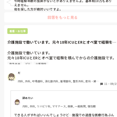
今時経験年数の加算がないとかありえませんよ。基本給10万もあり
えません。

他を探した方が絶対いいですよ。
回答をもっと見る
看護・お仕事
介護施設で働いています。元々18年ICUとERとオペ室で経験を積
んでか...
介護施設で働いています。

元々18年ICUとERとオペ室で経験を積んでからの介護施設です。

現在の介護施設の看護師さんは点滴や、膀胱留置カテーテル、パ
救急外来
ICU
介護施設
ウチ交換などの医療技術ができないため、医師が往診に来たとき
にのみしていたようです。

だ
ところが、私が就職した途端、看護師がやることになり、しかも
内科, 外科, 呼吸器科, 消化器内科, 循環器科, 整形外科, 産科・婦人
私しかその技術をしません。

11
・
09/2
科, 耳鼻咽喉科, 泌尿器科, 救急科, 急性期, 超急性期, ICU, CCU, 
私が勤務の日にそれらの技術が組み込まれています。

HCU, 病棟, 介護施設, 老健施設, 神経内科, 脳神経外科, 消化器外
アルバイトですが、時給交渉はできるのでしょうか。
科, 一般病院, 大学病院, オペ室, 透析
辞めたい
内科, 外科, リハビリ科, ママナース, 病棟, 一般病院, 慢性期
できる人がすればいいんでしょうけど…施設での過度な医療行為ぶん