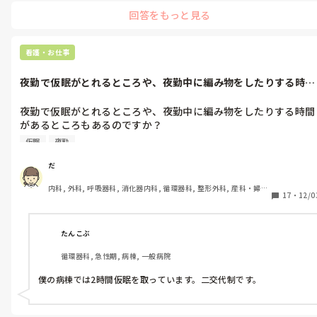
回答をもっと見る
今後の事など考えると早めに転職が良い気がします。
看護・お仕事
夜勤で仮眠がとれるところや、夜勤中に編み物をしたりする時間
があるところ...
夜勤で仮眠がとれるところや、夜勤中に編み物をしたりする時間
があるところもあるのですか？

仮眠
夜勤
噂でしか聞いたことないですが、本当に実際あるのか。

だ
知りたいです。
内科, 外科, 呼吸器科, 消化器内科, 循環器科, 整形外科, 産科・婦人
17
・
12/0
科, 耳鼻咽喉科, 泌尿器科, 救急科, 急性期, 超急性期, ICU, CCU, 
HCU, 病棟, 介護施設, 老健施設, 神経内科, 脳神経外科, 消化器外
科, 一般病院, 大学病院, オペ室, 透析
たんこぶ
循環器科, 急性期, 病棟, 一般病院
僕の病棟では2時間仮眠を取っています。二交代制です。