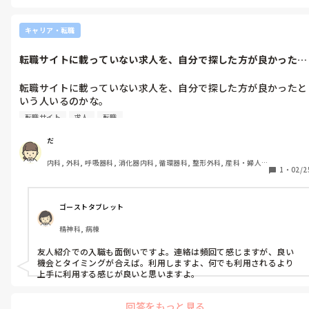
キャリア・転職
転職サイトに載っていない求人を、自分で探した方が良かったと
いう人いるの...
転職サイトに載っていない求人を、自分で探した方が良かったと
いう人いるのかな。

転職サイト
求人
転職
転職サイトは連絡がしつこくて、焦らせてくるのでできれば使い
たくないです。
だ
内科, 外科, 呼吸器科, 消化器内科, 循環器科, 整形外科, 産科・婦人
1
・
02/2
科, 耳鼻咽喉科, 泌尿器科, 救急科, 急性期, 超急性期, ICU, CCU, 
HCU, 病棟, 介護施設, 老健施設, 神経内科, 脳神経外科, 消化器外科, 
一般病院, 大学病院, オペ室, 透析
ゴーストタブレット
精神科, 病棟
友人紹介での入職も面倒いですよ。連絡は頻回て感じますが、良い
機会とタイミングが合えば。利用しますよ、何でも利用されるより
上手に利用する感じが良いと思いますよ。
回答をもっと見る