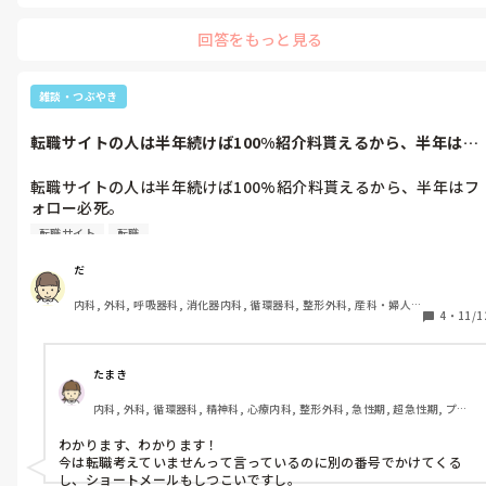
回答をもっと見る
雑談・つぶやき
転職サイトの人は半年続けば100%紹介料貰えるから、半年はフ
ォロー必死...
転職サイトの人は半年続けば100%紹介料貰えるから、半年はフ
ォロー必死。

転職サイト
転職
半年経ったらもっといいところありますよ！と、次の職場紹介し
てくるのはわかってる。

だ
内科, 外科, 呼吸器科, 消化器内科, 循環器科, 整形外科, 産科・婦人
だけどさ、こっちも人生かかってるわけで。

4
・
11/1
科, 耳鼻咽喉科, 泌尿器科, 救急科, 急性期, 超急性期, ICU, CCU, 
HCU, 病棟, 介護施設, 老健施設, 神経内科, 脳神経外科, 消化器外科, 
断ってるのにいろんな手段で連絡めっちゃくると

一般病院, 大学病院, オペ室, 透析
たまき
営利目的が全面に出過ぎてて恐怖すら感じる。
内科, 外科, 循環器科, 精神科, 心療内科, 整形外科, 急性期, 超急性期, プリ
セプター, ママナース, 病棟, 外来, 消化器外科, 保育園・学校
わかります、わかります！

今は転職考えていませんって言っているのに別の番号でかけてくる
し、ショートメールもしつこいですし。
