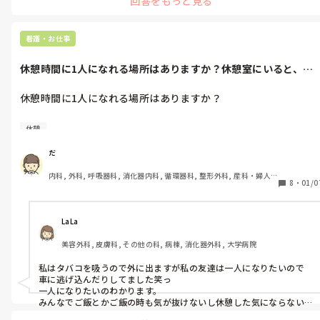
回答をもっと見る
看護・お仕事
休憩時間に1人になれる場所はありますか？休憩室にいると、根
掘り葉掘りい...
休憩時間に1人になれる場所はありますか？

休憩室にいると、根掘り葉掘りいろいろなことを聞かれて疲れま
休憩
す。

変な話をしていて、聞いていて気分が悪くなることさえありま
だ
す。

内科, 外科, 呼吸器科, 消化器内科, 循環器科, 整形外科, 産科・婦人
人といると気を使いすぎて疲れてしまうタイプです。

8
・
01/0
科, 耳鼻咽喉科, 泌尿器科, 救急科, 急性期, 超急性期, ICU, CCU, 
安心して食事をすることすらできなくなります。

HCU, 病棟, 介護施設, 老健施設, 神経内科, 脳神経外科, 消化器外科, 
一般病院, 大学病院, オペ室, 透析
休憩くらい、1人になりたいのです。

LaLa
美容外科, 皮膚科, その他の科, 病棟, 消化器外科, 大学病院
こんな人私くらいしかいないのかな。

私はタバコを吸うので外に出ますが私の友達は一人になりたいので
私と同じような人いらっしゃいましたら、1人になれる場所や工
車に逃げ込んだりしてました笑っ

夫していることありましたら教えてください。
一人になりたいのわかります。

みんなでご飯とかご飯の時も気が抜けないし休憩した気にならない
ですよね笑っ