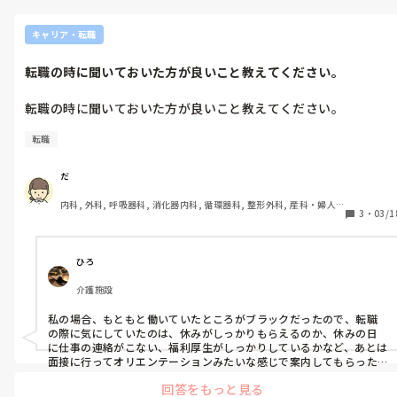
キャリア・転職
転職の時に聞いておいた方が良いこと教えてください。
転職の時に聞いておいた方が良いこと教えてください。
転職
だ
内科, 外科, 呼吸器科, 消化器内科, 循環器科, 整形外科, 産科・婦人
3
・
03/1
科, 耳鼻咽喉科, 泌尿器科, 救急科, 急性期, 超急性期, ICU, CCU, 
HCU, 病棟, 介護施設, 老健施設, 神経内科, 脳神経外科, 消化器外科, 
一般病院, 大学病院, オペ室, 透析
ひろ
介護施設
私の場合、もともと働いていたところがブラックだったので、転職
の際に気にしていたのは、休みがしっかりもらえるのか、休みの日
に仕事の連絡がこない、福利厚生がしっかりしているかなど、あとは
面接に行ってオリエンテーションみたいな感じで案内してもらった
回答をもっと見る