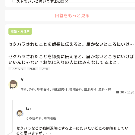
ストでいいと思いますよ🙅🏻×
セクハラをさせるまで、挨拶も無視。

回答をもっと見る
怒鳴り散らす。

なんでも許されると思わないでほしい。

看護・お仕事
生活保護の人がみんなそうではないけど、多い気がする。
セクハラされたことを師長に伝えると、届かないところにいけば
いいんじゃな...
セクハラされたことを師長に伝えると、届かないところにいけば
いいんじゃない？お気に入りの人にはみんなしてるよと。

セクハラ
師長
点滴
届かないようによけました。

だ
それからセクハラする人は私を無視するようになりました。

内科, 外科, 呼吸器科, 消化器内科, 循環器科, 整形外科, 産科・婦人
30
・
11/0
科, 耳鼻咽喉科, 泌尿器科, 救急科, 急性期, 超急性期, ICU, CCU, 
HCU, 病棟, 介護施設, 老健施設, 神経内科, 脳神経外科, 消化器外
おはようございます。

科, 一般病院, 大学病院, オペ室, 透析
失礼します。

kani
などを無視。

その他の科, 訪問看護
師長がなにもしてくれないので他のスタッフがその人の点滴や処
セクハラなどは強制退院にするよーにだいたいどこの病院もしてい
置などは全てしてくれます。

ると思いますが、、、
