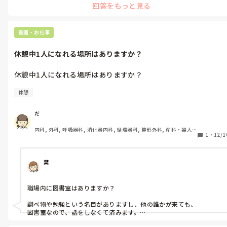
回答をもっと見る
看護・お仕事
休憩中1人になれる場所はありますか？
休憩中1人になれる場所はありますか？
休憩
だ
内科, 外科, 呼吸器科, 消化器内科, 循環器科, 整形外科, 産科・婦人
1
・
12/1
科, 耳鼻咽喉科, 泌尿器科, 救急科, 急性期, 超急性期, ICU, CCU, 
HCU, 病棟, 介護施設, 老健施設, 神経内科, 脳神経外科, 消化器外科, 
一般病院, 大学病院, オペ室, 透析
葉
職場内に図書室はありますか？

調べ物や勉強という名目がありますし、他の誰かが来ても、

図書室なので、話をしなくて済みます。
