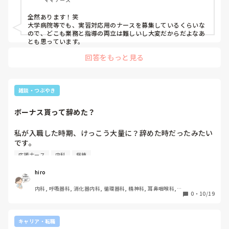
全然あります！笑

大学病院等でも、実習対応用のナースを募集しているくらいな
ので、どこも業務と指導の両立は難しいし大変だからだよなあ
とも思っています。
回答をもっと見る
雑談・つぶやき
ボーナス貰って辞めた？
私が入職した時期、けっこう大量に？辞めた時だったみたい
です。

どうりで即日採用になったわけだ(笑)

応援ナース
内科
病棟
そしてシフトきつかったり、スタッフの稼働率低かったり
hiro
(一昨日の話ですが、4人予定されていて実働2人ですから皺
内科, 呼吸器科, 消化器内科, 循環器科, 精神科, 耳鼻咽喉科, 
寄せが…)

0
・
10/19
皮膚科, 急性期, 病棟, 神経内科, 一般病院, 慢性期
辞めてくわけだ…

他の部署の方と更衣室で『うちの病院、人使いが…』みたい
に話をしてました。

キャリア・転職