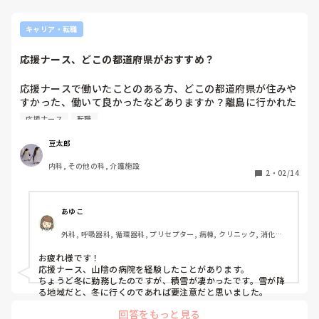
キャリア・転職
応援ナース、どこの都道府県がおすすめ？
応援ナースで働いたことのある方、どこの都道府県が住みや
すかった、働いて良かったなどありますか？離島に行かれた
方の話も聞いてみたいです。

応援ナース
転職
私は大阪、沖縄で働いたことがありますがどちらも毎日が新
鮮で楽しかったです。
豆太郎
内科, その他の科, 介護施設
2
・
02/14
あゆこ
外科, 呼吸器科, 循環器科, プリセプター, 病棟, クリニック, 消化器
外科, 一般病院, 大学病院, 派遣
お疲れ様です！

応援ナース、山陰の病院を経験したことがあります。

ちょうど冬に勤務したのですが、積雪が凄かったです。雪が降
る地域だと、冬に行くのであれば要注意だと思いました。
回答をもっと見る