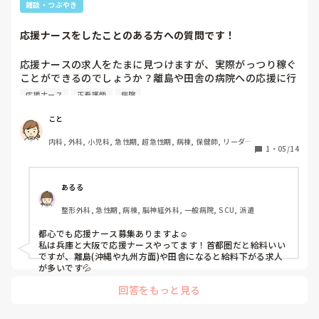
雑談・つぶやき
応援ナースをしたことのある方への質問です！
応援ナースの求人をたまに見つけますが、実際がっつり稼ぐ
ことができるのでしょうか？離島や田舎の病院への応援に行
くイメージが強いですが、仕事をしているとき以外の時間の
応援ナース
正看護師
病院
使い方に困ってしまいそうです…
こと
内科, 外科, 小児科, 急性期, 超急性期, 病棟, 保健師, リーダ
1
・
05/14
ー, 神経内科, 脳神経外科, 一般病院, 大学病院, 派遣
あるる
整形外科, 急性期, 病棟, 脳神経外科, 一般病院, SCU, 派遣
都心でも応援ナース募集ありますよ☺️

私は兵庫と大阪で応援ナースやってます！首都圏だと給料いい
ですが、離島(沖縄や九州方面)や田舎になると給料下がる求人
が多いです💦
回答をもっと見る