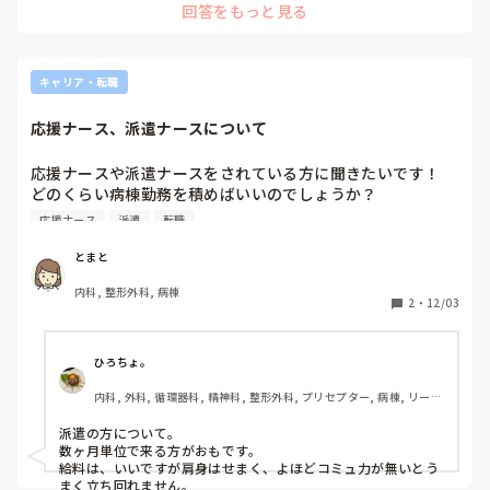
回答をもっと見る
困ったことは時期によっては本州の比にならないくらいジメジ
メして洗濯物が乾かなかったりカビたりしたことです。

台風も大きな台風に慣れていなかったので本当に身の危険を感
キャリア・転職
じました。

応援ナース、派遣ナースについて
あとよく言われるのが給料がどうしても都会に比べると安くな
ります。ただ、おしゃれして出かける場所が少なくなったりす
るため服装にかかるお金は減りました。

応援ナースや派遣ナースをされている方に聞きたいです！

どのくらい病棟勤務を積めばいいのでしょうか？

あとはこれは難しいのですが蘇生に対する考え方が、、。私が
勤務先はどんなところがありますか？

応援ナース
派遣
転職
働いてきた病棟(関西)では基本的にご高齢の方で持病があった
使えないと判断されたらすぐにクビになりますか？

り、、であれば同意の上赤紙をもらって〜ということが多かっ
その他、メリットやデメリットありましたら参考にしたいの
たのですが。沖縄では最後まで全力を尽くして治療してほしい
とまと
と希望される比較的家族様が多かったです。

で、どんなことでもいいので教えて頂けたら嬉しいです。
内科, 整形外科, 病棟
2
・
12/03
ハマる人にはハマってそのまま移住する先輩ナースもたくさん
ひろちょ。
内科, 外科, 循環器科, 精神科, 整形外科, プリセプター, 病棟, リーダ
ー, 神経内科, 一般病院
派遣の方について。

数ヶ月単位で来る方がおもです。

給料は、いいですが肩身はせまく、よほどコミュ力が無いとう
まく立ち回れません。