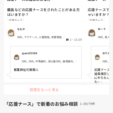
離島などの応援ナースをされたことがある方
応援ナースで
はいますか？

ゃいますか？

応援ナースに興味があったものの子育て中の
契約を3ヶ月か
応援ナース
応援ナース
今は、応援ナースとして働けないなーと思っ
ていて、皆さんの応援ナースのエピソードを
ももか
ゆーう
聞けたらなぁと思っています。

内科, ママナース, 介護施設, 老健施設, 
内科, 新人ナ
どんなお話でも良いのでよろしくお願いしま
1
・
11/20
保健師, 保育園・学校, 派遣
す☺️
ajane55566 
のりか
内科, 外科, 呼吸器科, 消化器内科, 循環器科, 小
内科, 産
児科, 精神科, 心療内科, 整形外科, 美容外科, 産
師, 外来
科・婦人科, 泌尿器科, ママナース, パパナース, 
看護師在忙兩個人
応援ナースし
訪問看護, 介護施設, 老健施設, 離職中, 保健師, 
延長検討し
神経内科, 消化器外科, 保育園・学校, 小規模多
にやりたい
機能, 看護多機能, 助産師
た✨

一緒になっ
回答をもっと見る
続されていまし
看護師仲間
も色々な地
ば、応援先
「応援ナース」で新着のお悩み相談
1-30/79件