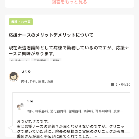
回答をもっと見る
ただ途中で退職すると次の応援ナースの仕事を紹介されにくく
なるかもしれませんが。
看護・お仕事
応援ナースのメリットデメリットについて
現在派遣看護師として病棟で勤務しているのですが、応援ナ
ースに興味があります。

メリットデメリットについて知っていたら教えていただきた
応援ナース
正看護師
病棟
いです。
さくら
内科, 外科, 病棟, 派遣
1
・
04/20
hiro
内科, 呼吸器科, 消化器内科, 循環器科, 精神科, 耳鼻咽喉科, 皮膚科, 
急性期, 病棟, 神経内科, 一般病院, 慢性期
おつかれさまです。

実は応援ナースの定義？が良くわからないのですが、クリニッ
クで働いていた時に、院長の奥様のご実家のクリニックから看
護師さんが良く手伝いに来てくれてました。
