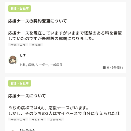
看護・お仕事
応援ナースの契約変更について
応援ナースを現在していますがいままで経験のある科を希望
していたのですが未経験の部署になりました。

急性期なのもあって夜勤が不安で日勤のみに変更してもらう
応援ナース
急性期
か、期間を短くしてもらおうかと考えています。契約後に内
容変更された経験のある方はいますか？

しず
その場合給料も変更になりますか？
外科, 病棟, リーダー, 一般病院
0
・
9時間前
看護・お仕事
応援ナースについて
うちの病棟では4人、応援ナースがいます。

しかし、そのうちの3人はマイペースで自分に与えられた仕
事しかしないor自分の仕事でいっぱいいっぱいという方たち
応援ナース
ストレス
正看護師
です。なんなら、自分の仕事終わったらステーションで話し
てます。他の人が業務終わってないのにです。

ぴーちゃん