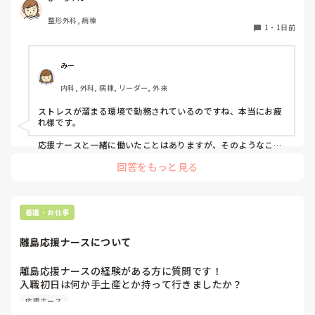
応援ナース働き方ってこんなもんなんですか?

整形外科, 病棟
もっと即戦力になる人たちのことを応援ナースだと思ってま
1
・
1日前
した。

もう、不満しかないです。
みー
内科, 外科, 病棟, リーダー, 外来
ストレスが溜まる環境で勤務されているのですね、本当にお疲
れ様です。

応援ナースと一緒に働いたことはありますが、そのようなこと
はなかったです。というのも応援ナースが4人もいなかったか
回答をもっと見る
らかもしれません、、、

4人となると、それぞれが肩身の狭い立場ですので集まってし
まうのでしょうか、、、

しっかり働いてもらいたいですね😭
看護・お仕事
離島応援ナースについて
離島応援ナースの経験がある方に質問です！

入職初日は何か手土産とか持って行きましたか？

応援ナース
首都圏で応援ナースしていた時は特に持っていかなかったの