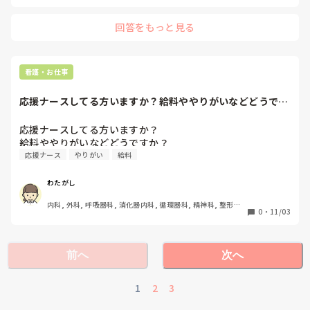
回答をもっと見る
看護・お仕事
応援ナースしてる方いますか？給料ややりがいなどどうです
か？
応援ナースしてる方いますか？

給料ややりがいなどどうですか？
応援ナース
やりがい
給料
わたがし
内科, 外科, 呼吸器科, 消化器内科, 循環器科, 精神科, 整形外
0
・
11/03
科, 耳鼻咽喉科, 皮膚科, 泌尿器科, リハビリ科, 訪問看護, 神
経内科, 脳神経外科, 慢性期, 回復期, 終末期
前へ
次へ
1
2
3