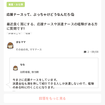
会の参加を強要されたことがありました。上司からというよ
り、他スタッフから「当然でるでしょ。全員参加しないといけ
看護・お仕事
ないと思う」という感じで言われたので「時間外なので、そん
な義務はない」ということを伝えて、興味のない研修と病棟会
応援ナースって、ぶっちゃけどうなんだろ🤔
は断りました。

あとは人手不足で新人指導の依頼がありました。理念や教育過
程を知らないので適当になる場面があることは上司も了承して
最近良く耳にする、応援ナースや派遣ナースの経験がある方
いたし、たまにだったので受けてました。

に質問です❗️

通常業務以外も頼まれることがあるので、やりたくないことは
実際に働いてみての率直な感想だったり、良かったこと、大
応援ナース
派遣
断っていいと思います。ただ個人的な意見なので、ご参考まで
変だったこと等…教えていただきたいです🙏

に。
今、フリーランスナースなので、興味があります😊

まなママ
よろしくお願いいたします🙇
その他の科, ママナース
2
・
09/08
なな
訪問看護, 慢性期
今まさに応援ナースをしています。

派遣会社も満を持して紹介できる人しか派遣しないので、経験
のある科に行くことになります。

私は一応経験のある科に行ったので、やることはほぼ同じでそ
回答をもっと見る
このやり方さえ覚えればすぐ慣れます。2週間くらいでフォロ
ー者がいなくなった気がします。
