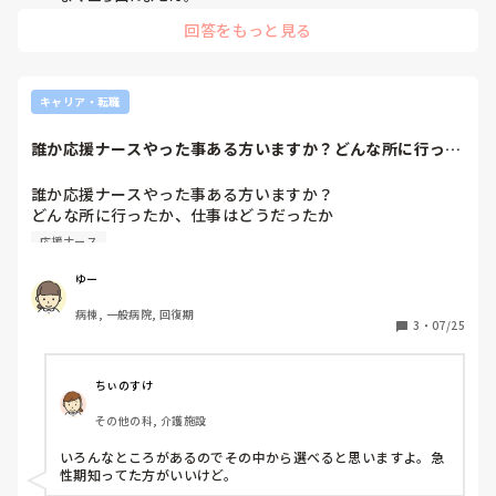
回答をもっと見る
キャリア・転職
誰か応援ナースやった事ある方いますか？どんな所に行った
か、仕事はどうだ...
誰か応援ナースやった事ある方いますか？

どんな所に行ったか、仕事はどうだったか

収入どうかなど教えて頂きたいです。

応援ナース
即戦力だと聞いたのですが、急性期に1度も務めた事無く、
回リハや地域包括だったので私でもできるのかと疑問に思い
ゆー
ました。

病棟, 一般病院, 回復期
現在求職中で地元の求人に中々希望に合うところがなく、そ
3
・
07/25
れだった6ヶ月契約で日本全国行け違う環境で働いたらどう
かなと思い今検討中です

良ければ色々教えて頂きたいです
ちぃのすけ
その他の科, 介護施設
いろんなところがあるのでその中から選べると思いますよ。急
性期知ってた方がいいけど。