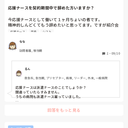
中国系のスタッフも2～3名来ましたが、あまり患者さんの評
応援ナースを契約期間中で辞めた方いますか？
判が良くないかも…

今応援ナースとして働いて１ヶ月ちょいの者です。

そして私は応援ナース扱い？

精神的しんどくてもう辞めたいと思ってます。ですが紹介会
ある程度人材の目処がたったのでしょうか…

社を通していることや、シフトがすでに決まっていることか
応援ナース
部長
シフト
ら辞めるのも気まずいです。

ほぼ休まない、と言っていた先輩は大事にしてほしい。もし
なな
くは引き抜こうかな(私に人事権あったら…笑)
応援ナースを契約期間未満で辞めた方いたらどのようにして
訪問看護, 慢性期
辞めたか、流れを聞きたいです。よろしくお願いします。
2
・
09/10
（師長、部長と面談はあったか、決まってるシフトはやって
辞めたのか、スタッフの反応、など)
るん
救急科, 急性期, プリセプター, 病棟, リーダー, 外来, 一般病院
応援ナースは派遣ナースのことでしょうか？

間違っていたらすみません。

うちの病院も派遣ナース雇っていました。

自分の体調が一番です。

回答をもっと見る
紹介会社、その職場の師長さんに伝えて辞めたい故を伝えまし
ょう。

シフトが決まっていても辞められます。