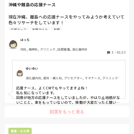
沖縄や離島の応援ナース
現在沖縄、離島への応援ナースをやってみようか考えていて
色々リサーチをしています！

応援ナース
転職サイト
転職
経験のある方いらっしゃいましたら、行ってみてよかったと
ころや大変だったところを教えていただけないでしょう
はっち
か？？またおすすめの転職サイトがあればよろしくお願いし
内科, 精神科, クリニック, 訪問看護, 消化器外科
ます。
3
・
02/13
ゆいゆい
消化器内科, 産科・婦人科, プリセプター, ママナース, クリニック, 
NICU, 大学病院
応援ナース、よくCMでもやってますよね！

私も気になっています。

同僚が地方の応援ナースをしていましたが、やはり土地感がな
いことと、車をもっていないので、移動が大変だったと聞いて
います。ただ、自分の好きなところへ行けるので、長い旅行を
回答をもっと見る
しながら働く、みたいで最高だといっていましたよ！
看護・お仕事