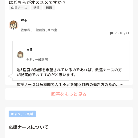
はどちらがオススメですか？
応援ナース
派遣
転職
はる
救急科, 一般病院, オペ室
2
・
01/21
まる
外科, 一般病院
週3程度の勤務を希望されているのであれば、派遣ナースの方
が現実的でおすすめだと思います。

応援ナースは短期間で人手不足を補う目的の働き方のため、フ
ルタイムや夜勤多めなど、勤務条件が比較的ハードになること
回答をもっと見る
が多いです。そのため「週3程度」「無理のないペース」で働
きたい場合は、条件が合いにくい印象があります。

一方、派遣ナースは週2〜3日勤務や時短、夜勤なしなど、働き
方の条件を事前に相談・調整しやすいのが大きなメリットで
キャリア・転職
す。家庭やプライベートと両立しながら働きたい方や、ブラン
ク明けの方にも向いていると思います。

応援ナースについて
短期間でしっかり収入を得たい場合は応援ナース、生活とのバ