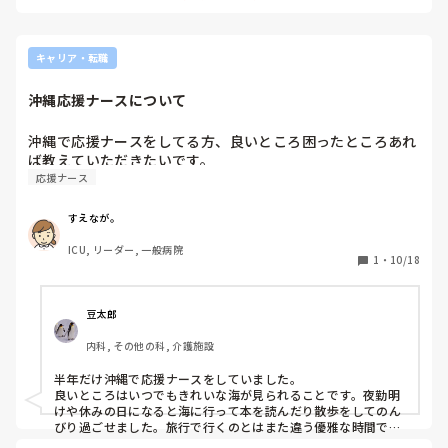
キャリア・転職
沖縄応援ナースについて
沖縄で応援ナースをしてる方、良いところ困ったところあれ
ば教えていただきたいです。
応援ナース
すえなが。
ICU, リーダー, 一般病院
1
・
10/18
豆太郎
内科, その他の科, 介護施設
半年だけ沖縄で応援ナースをしていました。

良いところはいつでもきれいな海が見られることです。夜勤明
けや休みの日になると海に行って本を読んだり散歩をしてのん
びり過ごせました。旅行で行くのとはまた違う優雅な時間でし
た。
