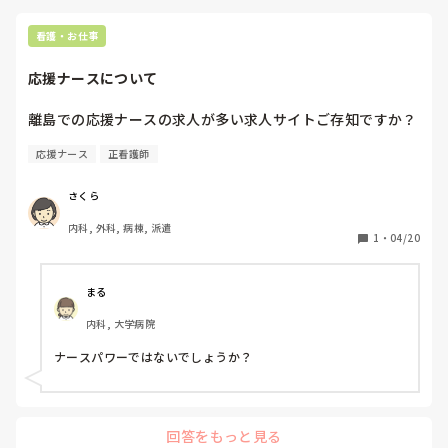
ですが、私は経験年数ギリギリ(病棟3年)で正直自分のスキルに
自信はあまりありません。

看護・お仕事
業務として一通りはできますが、まだわからないことやアセス
メントが足りないこともあり、先日先輩から「応援ナースは即
応援ナースについて
戦力を求めてるわけだから、もう少し勉強したほうがいいね」
と言われてしまいました。

即戦力ではないと言われたようなものなので、結構ショックで
離島での応援ナースの求人が多い求人サイトご存知ですか？
した。ここにいていいのかなーと思う日々です。

また、人との相性もあるので一概には言えませんがどこの世界
応援ナース
正看護師
にも意地悪な人もいます。

中途だと、同期みたいのがいないので気軽に本音で話せる人が
あまりおらず共感や発散できないのがしんどいです。

さくら
人間関係は受け取り側の考え方次第でもあると思うので半年、
内科, 外科, 病棟, 派遣
1
・
04/20
と思って我慢しています。いやでも期間限定で辞められるのが
メリットかなとは思います。

給料は首都圏だと45万くらいもらえるのでそれだけをモチベに
まる
頑張ります。

内科, 大学病院
病棟が嫌でやめたのに、同じことするだけだから大丈夫と思っ
て舐めてかかっていたら前の病棟より真面目？な人が多く、求
ナースパワーではないでしょうか？
められるものも多いので、病棟に来たことをとっても後悔して
います。

もう看護師はしたくないです。

回答をもっと見る
結論、応援ナースは即戦力を求められるので、いいか悪いか