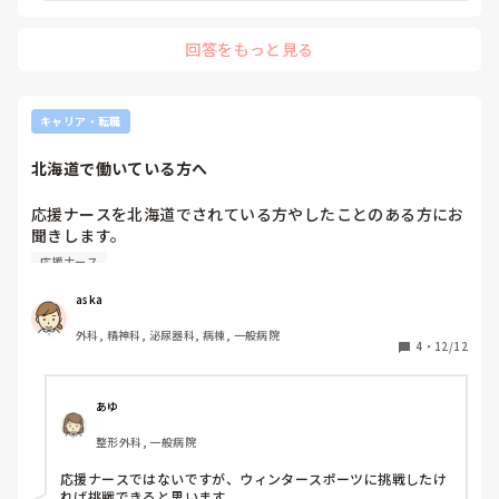
回答をもっと見る
キャリア・転職
北海道で働いている方へ
応援ナースを北海道でされている方やしたことのある方にお
聞きします。

北海道で看護師をする魅力を教えてください。

応援ナース
これから応援ナースをしたいと考えています。

よろしくお願いします。
aska
外科, 精神科, 泌尿器科, 病棟, 一般病院
4
・
12/12
あゆ
整形外科, 一般病院
応援ナースではないですが、ウィンタースポーツに挑戦したけ
れば挑戦できると思います
