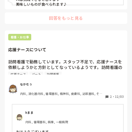
美味しいものが食べられます♪
回答をもっと見る
看護・お仕事
応援ナースについて
訪問看護で勤務しています。スタッフ不足で、応援ナースを
依頼しようかと方針としてなっているようです。訪問看護の
応援ナース、なかなかイメージがつかないのですが、メリッ
応援ナース
パート
訪問看護
ト、デメリットはどんなところでしょうか？経験としてで
も、イメージとしてでも皆さまから意見を伺いたいです
なかむぅ
内科, 消化器内科, 循環器科, 精神科, 皮膚科, 泌尿器科, その
2
・
12/03
他の科, 訪問看護, 慢性期, 終末期
hまま
内科, 循環器科, 病棟, 一般病院
おはようございます、
