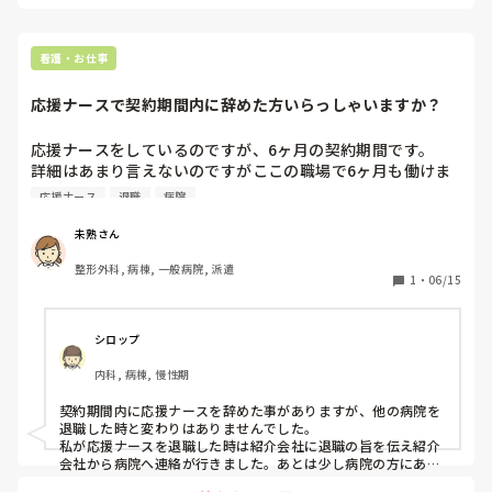
は、ご自身の経験と自信次第だと思います！
看護・お仕事
応援ナースで契約期間内に辞めた方いらっしゃいますか？
応援ナースをしているのですが、6ヶ月の契約期間です。

詳細はあまり言えないのですがここの職場で6ヶ月も働けま
せん。精神的にも辛く耐えて3ヶ月だなと思っています。

応援ナース
退職
病院
契約期間内に辞めるとなるとどうなりますか？

契約上、退職は2週間前に申し出れば可能、寮を使用してい
未熟さん
れば費用負担していただく場合がありますと記載されていま
整形外科, 病棟, 一般病院, 派遣
す。

1
・
06/15
契約期間内に退職された方のお話を聞かせていただきたいで
す。
シロップ
内科, 病棟, 慢性期
契約期間内に応援ナースを辞めた事がありますが、他の病院を
退職した時と変わりはありませんでした。

私が応援ナースを退職した時は紹介会社に退職の旨を伝え紹介
会社から病院へ連絡が行きました。あとは少し病院の方にあい
さつや話をして借りた物は返却して終わりました。
