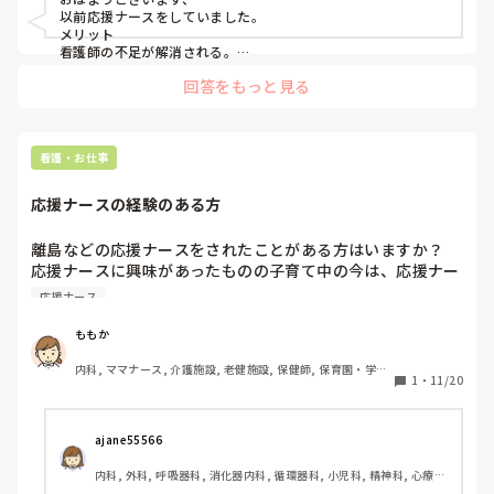
以前応援ナースをしていました。

メリット

看護師の不足が解消される。

知識がある人が行くことが多い

回答をもっと見る
デメリット

応援ナースにかかる金額がたかい

一から仕事の方法を教える

教えたところでずっとは働いてくれない

看護・お仕事
だと思います！参考にしてみて下さい！
応援ナースの経験のある方
離島などの応援ナースをされたことがある方はいますか？

応援ナースに興味があったものの子育て中の今は、応援ナー
スとして働けないなーと思っていて、皆さんの応援ナースの
応援ナース
エピソードを聞けたらなぁと思っています。

どんなお話でも良いのでよろしくお願いします☺️
ももか
内科, ママナース, 介護施設, 老健施設, 保健師, 保育園・学校, 
1
・
11/20
派遣
ajane55566 
内科, 外科, 呼吸器科, 消化器内科, 循環器科, 小児科, 精神科, 心療内
科, 整形外科, 美容外科, 産科・婦人科, 泌尿器科, ママナース, パパ