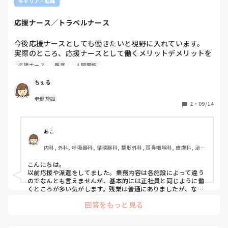
キャリア・転職
応援ナース／トラベルナース
今後応援ナースとしても働きたいと視野に入れています。

実際のところ、応援ナースとして働くメリットデメリットを
働いた経験がある方いらっしゃいましたら色々詳しく教えて
応援ナース
残業
人間関係
いただきたいです。病院の特徴や人間関係、業務内容や残業
の有無などなんでもいいので教えてほしいです。
ちぇる
老健施設
2
・
09/14
あこ
内科, 外科, 呼吸器科, 循環器科, 整形外科, 耳鼻咽喉科, 皮膚科, 泌尿
器科, 救急科, 急性期, その他の科, 病棟, クリニック, 介護施設, 消化
器外科, 派遣
こんにちは。

以前応援や派遣をしてました。業務内容は各施設によって違う
のでなんとも言えませんが、基本的には正社員と同じように働
くところが多い気がします。残業は普通にありましたが、なる
べく負担をかけないように気をつかってくれている感じのとこ
回答をもっと見る
ろが多かったです。

良いところは委員会や係がないことですね。

あと断ればなんの問題もないことですが、時間外の研修、病棟