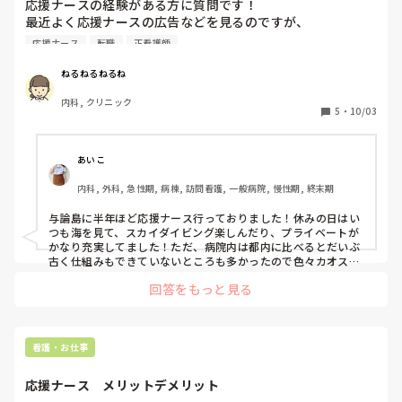
ランスを大切にしながら週3程度で働きたい場合は派遣、とい
応援ナースの経験がある方に質問です！

う選び方が分かりやすいかと思います。

最近よく応援ナースの広告などを見るのですが、

どのようなシステムで実際働いてみてどうなのか教えていた
応援ナース
転職
正看護師
少しでも参考になれば幸いです。
だきたいです！

また、臨床経験何年以上などの条件や、経験しておいた方が
ねるねるねるね
いい事や技術についても教えていただけると嬉しいです！
内科, クリニック
5
・
10/03
あいこ
内科, 外科, 急性期, 病棟, 訪問看護, 一般病院, 慢性期, 終末期
与論島に半年ほど応援ナース行っておりました！休みの日はい
つも海を見て、スカイダイビング楽しんだり、プライベートが
かなり充実してました！ただ、病院内は都内に比べるとだいぶ
古く仕組みもできていないところも多かったので色々カオスで
した。。。年齢層も割と高めだったのですが皆いい人ばかりで
回答をもっと見る
上手くやることができました！
看護・お仕事
応援ナース　メリットデメリット