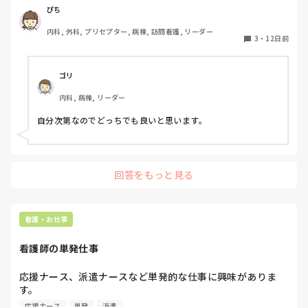
ですが、離島はコミュニティも狭いのであった方がいいのか
ぴち
な？と考えたりしました、、

内科, 外科, プリセプター, 病棟, 訪問看護, リーダー
3
・
12日前
経験ある方教えてください！
ゴリ
内科, 病棟, リーダー
自分次第なのでどっちでも良いと思います。
回答をもっと見る
看護・お仕事
看護師の単発仕事
応援ナース、派遣ナースなど単発的な仕事に興味がありま
す。

実際働いているかた、どうですか？

応援ナース
単発
派遣