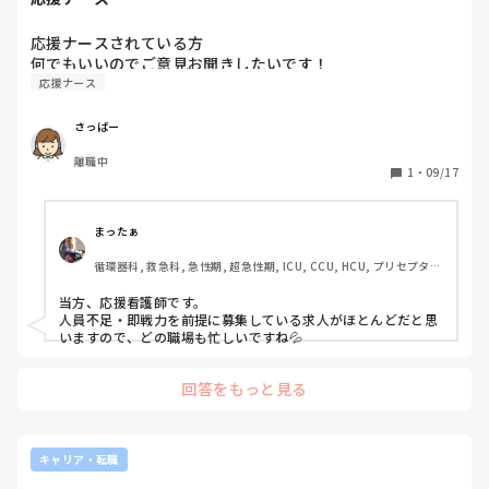
応援ナースされている方

何でもいいのでご意見お聞きしたいです！
応援ナース
さっばー
離職中
1
・
09/17
まったぁ
循環器科, 救急科, 急性期, 超急性期, ICU, CCU, HCU, プリセプタ
ー, 病棟, リーダー, 脳神経外科, GCU, 一般病院, SCU, 派遣
当方、応援看護師です。

人員不足・即戦力を前提に募集している求人がほとんどだと思
いますので、どの職場も忙しいですね💦
回答をもっと見る
キャリア・転職