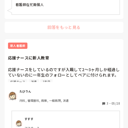
ナース, 訪問看護, 介護施設, 老健施設, 離職中, 保健師, 神経内科, 消
看護師在忙兩個人
化器外科, 保育園・学校, 小規模多機能, 看護多機能, 助産師
回答をもっと見る
新人看護師
応援ナースに新人教育
応援ナースをしているのですが入職して2〜3ヶ月しか経過し
ていないのに一年生のフォローとしてペアに付けられます。

自分も来て間もないためわからない業務もあるし、一年生の
応援ナース
派遣
1年目
記録の抜けや業務のやり残しがないか確認しながらしている
と、もともと残業が多い病棟なのにさらに時間が遅くなりま
たびりん
す。

内科, 循環器科, 病棟, 一般病院, 派遣
新人教育や看護研究、委員会などをやりたくないから派遣や
3
・
05/28
応援ナースとして働いているのに、、、という気持ちなので
すが、応援ナースや派遣として働いてる方たちは一年生とペ
アになったりする事はありますか？
すすす
ママナース