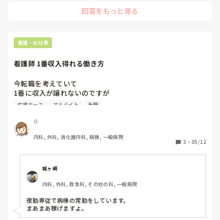
本人いわく

回答をもっと見る
「むこうは暇だから」

とのことでしたが、状況によっては、そういう働き方もありか
な？と漠然と思ってました。

ハッキリ聞きませんでしたが、

看護・お仕事
メリットは、いちおう両方から給料貰えていたみたいです

あと時間の有効利用ができる、みたいな感じでしょうか？

看護師 1番収入得れる働き方
デメリットは、事務の方も時々来てくれたのですが、そのため
か何度か(今いるクリニックを)間違えていたような？

今転職を考えていて

お休みは減ると思います…
1番に収入が譲れないのですが

働き方として応援ナースなどが

応援ナース
アルバイト
転職
最適なのでしょうか、、、。

夜勤バイトだけの掛け持ちなども

🥚
考えています。

内科, 外科, 消化器内科, 病棟, 一般病院
常勤で病院に転職してしまったら

3
・
05/12
ダブルワークも基本ダメですし

休み希望も限られてくると思うので

なかなか夜勤バイトなども組めないのでは？と

城ヶ崎
思っています😢 ご意見ください
内科, 外科, 救急科, その他の科, 一般病院
夜勤専従で病棟の常勤をしています。

まあまあ稼げますよ。