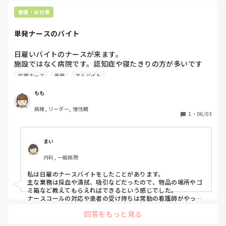
看護・お仕事
単発ナースのバイト
日雇いバイトのナースが来ます。

施設ではなく病院です。認知症や寝たきりの方が多いです
が、内科病棟です。確かに人員は不足しており、応援ナース
応援ナース
単発
アルバイト
にも来てもらっています。空床が増え、応援ナースよりも安
い日雇いバイトを使うことになったそうですが、そんなバカ
もも
な話があるかって感じです。

病棟, リーダー, 慢性期
外回りをメインでやってもらうそうですが、単発の人が働き
1
・
06/03
やすい環境とは思えず、結局は誰かが付きっきりにならざる
を得ないと思います。

単発バイトのナースなんて雇ってるとこありますか？
まい
内科, 一般病院
私は日雇のナースバイトをしたことがあります。

主な業務は採血や清拭、吸引などだったので、物品の場所やゴ
ミ箱など教えてもらえればできるという感じでした。

ナースコールの対応や患者の受け持ちは常勤の看護師がやって
いたので、特に困ることはなかったです。

回答をもっと見る
忙しそうな病棟だったので、少しでも手伝ってくれたらありが
たいというスタンスで受け入れてもらえました。