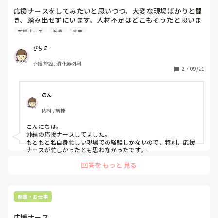
応援ナースをしてみたいと思いつつ、大変な現場ばかりと聞
き、踏み出せずにいます。人材不足はどこもそうだと思いま
すが。。

応援ナース
派遣
残業
応援ナースをしたことがある方、メリットデメリットを教え
て頂きたいです。また、現地の方との温度感などあるのでし
ぴちえ
ょうか？？派遣は委員会がなかったり、残業がなかったりす
介護施設, 消化器外科
ると聞くのですが、仕事量も違うのでしょうか？色々お話し
2
・
09/21
を聞ければと思います。
のん
内科, 病棟
こんにちは。

沖縄の応援ナースしてました。

もともと私自身忙しい現場での経験しかないので、特別、応援
ナースが忙しかったとも思わなかったです。

普通に、正社員で勤務していた病院と変わらなかった印象で
回答をもっと見る
す。

派遣なので、委員会はなかったですが、残業はしてました。

記録など他の方に任せるわけにはいかないので。

地域柄、温かく迎えいれてくださって、半年の勤務でしたが、
勤務終えて15年。いまだに沖縄に行けば会ってます！
看護・お仕事
応援ナース