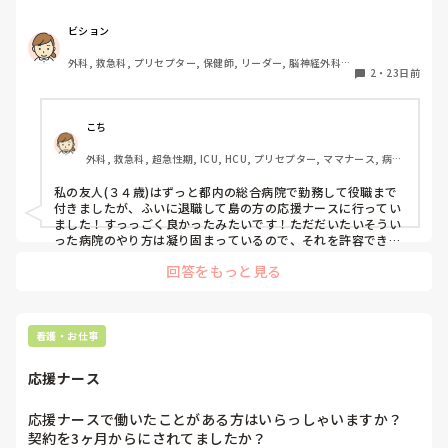
メリットデメリット、向き不向きなど教えてほしいです
ビション
外科, 救急科, プリセプター, 保健師, リーダー, 脳神経外科, 
2
・
23日前
一般病院, 大学病院
こち
外科, 救急科, 超急性期, ICU, HCU, プリセプター, ママナース, 病
棟, リーダー, 一般病院
私の友人(３４歳)はずっと都内の総合病院で勤務して役職まで
付きましたが、ふいに退職して島の方の応援ナースに行ってい
ました！すっっごく良かったみたいです！ただだいたいそうい
った病院のやり方は凝り固まっているので、それを許容できる
かは大きなところだと思います。保証つきでいってみたい土地
回答をもっと見る
に行けるのはかなり良いと思いました！
看護・お仕事
応援ナース
応援ナースで働いたことがある方はいらっしゃいますか？

契約を3ヶ月からにされてましたか？
