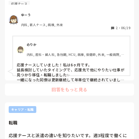
応援ナース
ゆーう
内科, 新人ナース, 病棟, 外来
2
・
06/19
のりか
内科, 産科・婦人科, 急性期, HCU, 病棟, 保健師, 外来, 一般病院, 大
学病院, 派遣, 助産師
応援ナースしていました！私は6ヶ月です。

延長検討していたタイミングで、応援先で他にやりたい仕事が
見つかり移住・転職しました✨

一緒になった同僚は更新継続して年単位で継続されていました
☺️

回答をもっと見る
看護師仲間も数人応援ナースしています。今も色々な地域に応
援で仕事している子もいれば、応援先に定住した子もいます。
キャリア・転職
転職
応援ナースと派遣の違いを知りたいです。週3程度で働くに