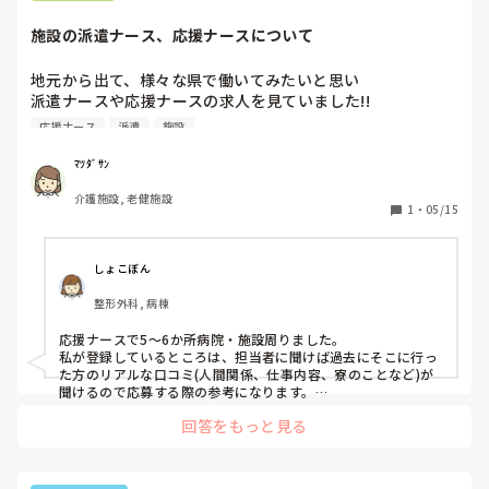
施設の派遣ナース、応援ナースについて
地元から出て、様々な県で働いてみたいと思い

派遣ナースや応援ナースの求人を見ていました!!

現在老健で働いており利用者さんとの関わりが好きなため、
応援ナース
派遣
施設
施設での派遣ナース応援ナースをしてみたいと思っていま
す!!

ﾏﾂﾀﾞｻﾝ
初めての試みで不安なことも多いので

介護施設, 老健施設
行ってみた方、実際どうだったかぜひぜひ聞いてみたいです
1
・
05/15
☺️

厳しいご意見でも構いません!!( .ˬ.)"
しょこぼん
整形外科, 病棟
応援ナースで5〜6か所病院・施設周りました。

私が登録しているところは、担当者に聞けば過去にそこに行っ
た方のリアルな口コミ(人間関係、仕事内容、寮のことなど)が
聞けるので応募する際の参考になります。

3ヶ月〜のところもあるのでチャレンジしやすいんじゃないか
回答をもっと見る
と思います。

お給料も良いのでおすすめです。