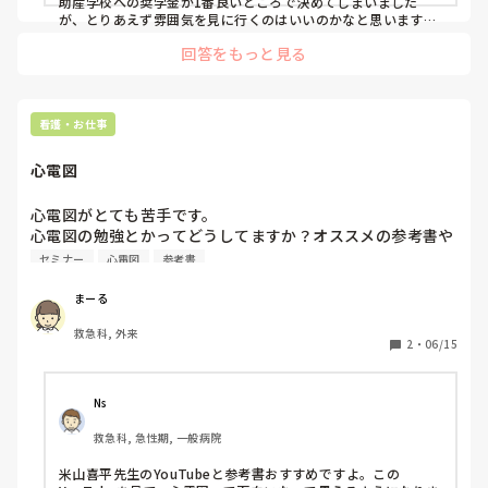
助産学校への奨学金が1番良いところで決めてしまいました
が、とりあえず雰囲気を見に行くのはいいのかなと思います。

ただ、そうしている人が少なかったです。自分の一生に関わる
回答をもっと見る
選択だと思うので(転職は比較的みなさんやってるのでここまで
いうのは大袈裟かもしれませんが)自分でちゃんと見た方がいい
と思います。
看護・お仕事
心電図
心電図がとても苦手です。

心電図の勉強とかってどうしてますか？オススメの参考書や
YouTube、セミナーがあれば教えて欲しいです。
セミナー
心電図
参考書
まーる
救急科, 外来
2
・
06/15
Ns
救急科, 急性期, 一般病院
米山喜平先生のYouTubeと参考書おすすめですよ。この