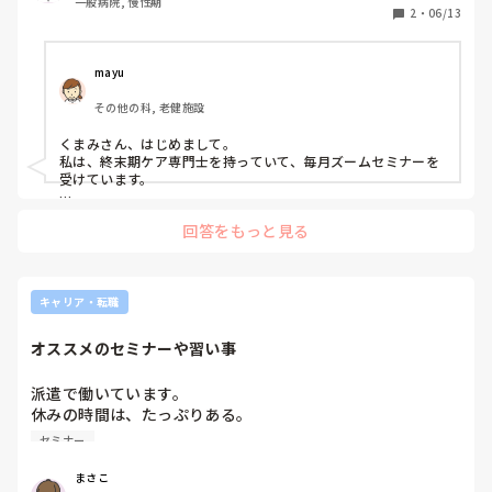
一般病院, 慢性期
2
・
06/13
mayu
その他の科, 老健施設
くまみさん、はじめまして。

私は、終末期ケア専門士を持っていて、毎月ズームセミナーを
受けています。

講師は医師や認定看護師、専門看護師、などテーマにより異な
回答をもっと見る
ります。

先月は褥瘡ケアの実際

今月は家族ケア　　　　　についてでした。

毎回、100名以上の方が参加されます。

キャリア・転職
グループワークもあり、様々な職種の方と話す機会があり学び
が深いです。

オススメのセミナーや習い事
会員以外は2000円かかりますが、興味が

あったら終末期ケア専門士協会のＨＰ見て下さい。
派遣で働いています。

休みの時間は、たっぷりある。

コロナも落ち着いてきた。

セミナー
という事で、対面も含めて、何かを習ったり、学んだりした
いと思っています。

まさこ