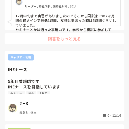
リーダー, 神経内科, 脳神経外科, SCU
12月中旬まで実習がありましたのでそこから国試までの2ヶ月
間必修メインで最低1時間、友達と集まった時は3時間くらいし
ていました。

セミナーとかは通った事無いです。学校から模試に参加してい
たくらいで5月くらいからずっと上位2割くらいにいました。な
回答をもっと見る
ので必修以外はあまりしていませんでした。

実習期間中は国試勉強まで手は回っていませんでした。
キャリア・転職
INEナース
5年目看護師です

INEナースを目指しています

今50件くらいの治療に参加しました

セミナー
学会
5年目
カテ・アンギオに関連する学会やセミナーとかが気になるの
ですが、おすすめなどあれば教えてほしいです
まーる
救急科, 外来
0
・
12/16