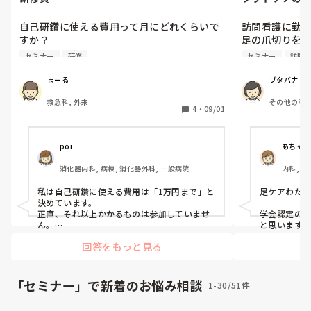
自己研鑽に使える費用って月にどれくらいで
訪問看護に勤務
すか？

足の爪切りを
いろいろ研修やセミナーに参加してみたい欲
っかり学ぼうと
セミナー
研修
セミナー
訪問
はあるのですが、費用もバカにならないし、
人医療.福祉サ
全て参加してたら大変だと思いますが、皆さ
いうところで
まーる
ブタバナ
んはどれくらい使ってますか？
れるようです。
救急科, 外来
その他の科,
めて知りまし
4
・
09/01
という心配が…
こちらで開催
ことのある方
poi
あちゃぽ
いただけると
消化器内科, 病棟, 消化器外科, 一般病院
内科, 外
児科, 心
咽喉科, 
私は自己研鑽に使える費用は「1万円まで」と
足ケアわたし
療科, 救急
決めています。

他の科, 
正直、それ以上かかるものは参加していませ
学会認定の
科, NI
ん。

と思います
期, 終末
実際に参加したのは、心電図セミナーや心電
回答をもっと見る
図検定です。
「セミナー」で新着のお悩み相談
1-30/51件