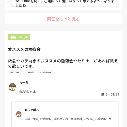
YouTubeを見て、心電図って面白いなって思えるようになりま
したね。
回答をもっと見る
看護・お仕事
オススメの勉強会
救急やカテ向きのおススメの勉強会やセミナーがあれば教え
て欲しいです。

救急、カテ室で勤務していますが、先輩から教えてもらうと
セミナー
勉強
正看護師
いうのが中々なくなってきたので自己研鑽のために外部のも
のに参加したいなと思い、相談させて頂きました。

まーる
よろしくお願いします。
救急科, 外来
1
・
04/19
あちゃぽん
内科, 外科, 呼吸器科, 消化器内科, 循環器科, 小児科, 心療内科, 整形
外科, 産科・婦人科, 耳鼻咽喉科, 皮膚科, 泌尿器科, リハビリ科, 総
合診療科, 救急科, 超急性期, ICU, CCU, HCU, その他の科, ママナー