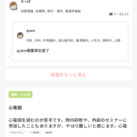
の前期高齢者に対して生活習慣病予防（既になっている人に
なっぱ
は生活改善指導）やフレイル予防を目的に保健指導をしてい
訪問看護, 保健師, 検診・健診, 看護多機能
ます。

3
・
03/13
先輩もおらず保健指導も私のやり方なので、この方法で良い
のか疑問に思いながら行っています。

もっと効果的な情報の取り方や指導、言葉掛けができたらと
ajane
思いますが、どのように勉強したら良いのかと日々悩んでい
内科, 外科, 呼吸器科, 消化器内科, 循環器科, 小児科, 精神科, 心療内
ます。

科, 耳鼻咽喉科, 皮膚科, 泌尿器科, リハビリ科, 総合診療科, 救急科, 
何かオススメのセミナー等でも良いので役立つ情報ありまし
急性期, 超急性期, CCU, HCU, その他の科, 新人ナース, プリセプタ
ajane看護師怎麼了
たら教えて頂きたいですm(_ _)m

ー, ママナース, パパナース, 病棟, クリニック, 老健施設, 学生, 離職
中, リーダー, 外来, 脳神経外科, NICU, GCU, 消化器外科, 一般病院, 
よろしくお願いします
大学病院, 慢性期, 終末期, オペ室, 透析, 保育園・学校, SCU, 検診・
健診, 派遣, 小規模多機能, 看護多機能
回答をもっと見る
看護・お仕事
心電図
心電図を読むのが苦手です。院内研修や、外部のセミナーに
参加したこともありますが、やはり難しいと感じます。心電
図を覚える方法にコツなどはありますか？ご教示お願いいた
セミナー
心電図
勉強