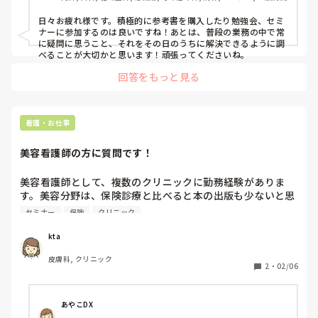
日々お疲れ様です。積極的に参考書を購入したり勉強会、セミ
ナーに参加するのは良いですね！あとは、普段の業務の中で常
に疑問に思うこと、それをその日のうちに解決できるように調
べることが大切かと思います！頑張ってくださいね。
回答をもっと見る
看護・お仕事
美容看護師の方に質問です！
美容看護師として、複数のクリニックに勤務経験がありま
す。美容分野は、保険診療と比べると本の出版も少ないと思
いますが、みなさんどうやって自分で勉強していますか？

セミナー
保険
クリニック
例えば、

kta
「脱毛については◯◯の本が分かりやすかった」

皮膚科, クリニック
「◯◯のセミナーや勉強会に参加した」

2
・
02/06
「◯◯先生のInstagramがためになる」

あやこDX