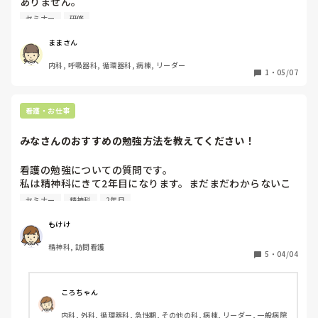
ありません。

どこかの外部のセミナーなどで実際に模型でもいいので実技
セミナー
研修
ままさん
内科, 呼吸器科, 循環器科, 病棟, リーダー
1
・
05/07
看護・お仕事
みなさんのおすすめの勉強方法を教えてください！
看護の勉強についての質問です。

私は精神科にきて2年目になります。まだまだわからないこ
とが多く日々勉強という感じなのですが、どういう風に勉強
セミナー
精神科
2年目
していくのが良いのかなと模索中です。

もけけ
自分で本を買って勉強する、社内で定期的に勉強会が開かれ
精神科, 訪問看護
る、セミナーなどに参加するなど、その時の自分に必要そう
5
・
04/04
なものを取り入れるという感じなのですが、みなさんはどの
ように知識や技術を身につけてらっしゃるでしょうか？

ころちゃん
ぜひ教えてほしいです！よろしくお願いします。
内科, 外科, 循環器科, 急性期, その他の科, 病棟, リーダー, 一般病院