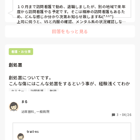
１０月まで訪問看護で勤め、退職しましたが、別の地域で来年
度から訪問看護やる予定です。そこは精神の訪問看護もあるた
め、どんな感じか分かり次第お知らせ致しますね(*^^*)

上司に伺うと、VSと内服の確認、メンタル系の状況確認しなが
ら、基本的にはお話を傾聴みたいな感じで仰ってました。
回答をもっと見る
看護・お仕事
創処置
創処置についてです。

こんな傷にはこんな処置をするという事が、経験浅くてわか
りません。

セミナー
訪問看護
勉強
経験を積む以外のセミナーや本、動画、サイトなど、勉強方
法ご存知のかた、教えてください。宜しくお願い致します。
まる
泌尿器科, 一般病院
3
・
04/26
trail-ns