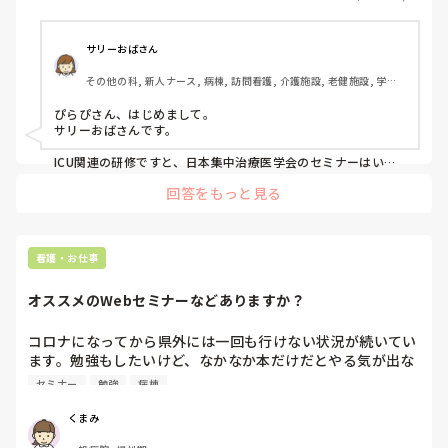
サリーおばさん
その他の科, 新人ナース, 病棟, 訪問看護, 介護施設, 老健施設, 学生, 
保健師, NICU, 保育園・学校, 検診・健診, 派遣
ぴらぴさん、はじめまして。

サリーおばさんです。

ICU関連の研修ですと、日本集中治療医学会のセミナーはいか
がですか。

回答をもっと見る
ICU.CCUなどに働くコメディカルを対象にしているようです。

https://www.jsicm.org/seminar/
看護・お仕事
オススメのWebセミナーなどありますか？
コロナになってから県外には一回も行けない状況が続いてい
ます。勉強もしたいけど、なかなか本だけだとやる気が出な
い時もあり困っています。

セミナー
勉強
病棟
皆さんはセミナーとか参加されてますか？

オススメのWebセミナー(どこの会社のがいいか)があれば教
くまみ
えて下さい。