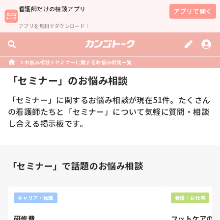
看護師
だけの相談アプリ
アプリで開く
アプリを無料でダウンロード！
お悩み相談
セミナーに関するお悩み相談一覧
「
セミナー
」のお悩み相談
「
セミナー
」に関するお悩み相談が現在
51
件。たくさん
の
看護師
たちと「
セミナー
」について気軽に質問・相談
し合える掲示板です。
「セミナー」で話題のお悩み相談
キャリア・転職
看護・お仕事
研修費
フットケアの