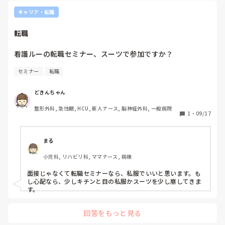
キャリア・転職
転職
看護ルーの転職セミナー、スーツで参加ですか？
セミナー
転職
どきんちゃん
整形外科, 急性期, HCU, 新人ナース, 脳神経外科, 一般病院
1
・
09/17
まる
小児科, リハビリ科, ママナース, 病棟
面接じゃなくて転職セミナーなら、私服でいいと思います。も
し心配なら、少しキチンと目の私服かスーツを少し崩してきま
す。
回答をもっと見る