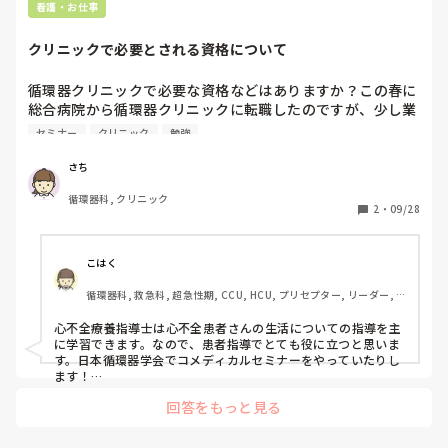
看護・お仕事
クリニックで必要とされる資格について
循環器クリニックで必要な資格などはありますか？この春に
総合病院から循環器クリニックに転職したのですが、少し業
務に慣れてきたのでなにか資格がとれればと思っています。
セミナー
クリニック
勉強
お勧めの資格やセミナーなどあれば教えてください。
さち
循環器科, クリニック
2
・
09/28
こはく
循環器科, 救急科, 超急性期, CCU, HCU, プリセプター, リーダー, 
神経内科, 脳神経外科, 一般病院, SCU
心不全療養指導士は心不全患者さんの生活についての指導を主
に学習できます。なので、患者指導でとても役に立つと思いま
す。日本循環器学会でコメディカルセミナーをやっていたりし
ます！

循環器であれば心電図を読むことも多いですか？そうであれば
回答をもっと見る
心電図検定もおすすめです。