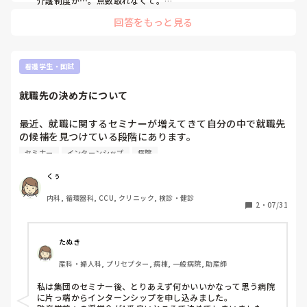
介護制度が⋯。点数取れなくて。

難関ですね。

回答をもっと見る
毎年ちょっと変わるし。

職場の先輩は、過去問題だけ勉強して3ヵ月くらいで受かった
と言ってました、なんでーって感じです。

過去問も、年によって、微妙に難易度が違う気もします。

この年なら受かったのにとか想う時もあります。

看護学生・国試
せっかくだから、合格したいですよね！

看護師プラスケアマネがあるのは、武器になると思います。施
就職先の決め方について
設ケアマネとかもできますしね。

市町村とかで、ケアマネ勉強会とか開催されてることがあるの
で、調べてみるといいかもしれません。

最近、就職に関するセミナーが増えてきて自分の中で就職先
頑張って下さい！
の候補を見つけている段階にあります。

夏休みの間に何ヶ所かインターンシップへ行くのですが、そ
セミナー
インターンシップ
病院
れぞれの病院の違いがあまり見つけにくくピンとくる病院が
ありません。

くぅ
というのも、興味のある領域もまだ決まっておらず何かに特
内科, 循環器科, CCU, クリニック, 検診・健診
化していても私自身が興味を示せないからだと思います。

2
・
07/31
皆さんはどのように就職先を決めましたか？
たぬき
産科・婦人科, プリセプター, 病棟, 一般病院, 助産師
私は集団のセミナー後、とりあえず何かいいかなって思う病院
に片っ端からインターンシップを申し込みました。
