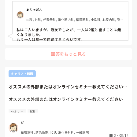
をかけられたことある方いますか？？？

友達と思っていたのに裏切られたような人いますか？？？

あちゃぽん
内科, 外科, 呼吸器科, 消化器内科, 循環器科, 小児科, 心療内科, 整形
どのように、断りましたか？？

外科, 産科・婦人科, 耳鼻咽喉科, 皮膚科, 泌尿器科, リハビリ科, 総
その後の関係はどうりましたか？？

合診療科, 救急科, 超急性期, ICU, CCU, HCU, その他の科, ママナー
私は二人いますが、親友でしたが、一人は2度と話すことは無
参考にしたいので、教えて欲しいです！！！！！！

ス, 外来, 神経内科, 脳神経外科, NICU, 消化器外科, 一般病院, 慢性
くなりました。

期, 回復期, 終末期, オペ室, 透析, 検診・健診
もう一人は年一で連絡するくらいです。
回答をもっと見る
キャリア・転職
オススメの外部またはオンラインセミナー教えてください場
所は関西でICU...
オススメの外部またはオンラインセミナー教えてください

場所は関西でICU関連だと嬉しいです
セミナー
ICU
ぴ
循環器科, 超急性期, ICU, 消化器外科, 一般病院
3
・
08/14