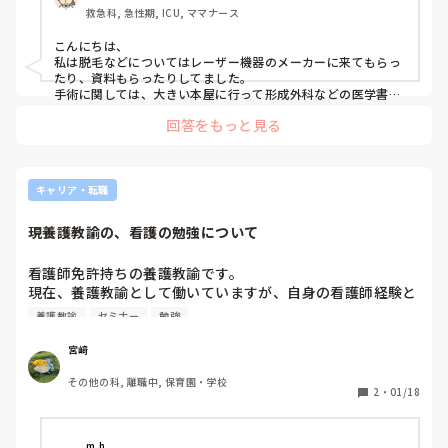
救急科, 急性期, ICU, ママナース
こんにちは、

私は脱毛などについてはレーザー機器のメーカーに来てもらっ
たり、資料もらったりしてました。

手術に関しては、大きい本屋に行って形成外科などの医学書
（医者向け）を漁って、解剖とか色々勉強しました。
回答をもっと見る
キャリア・転職
現養護教諭の、看護の勉強について
看護師免許持ちの養護教諭です。

現在、養護教諭として働いていますが、自身の看護師経験と
しては、派遣で数年前に3ヶ月ほど、介護施設の看護師とし
養護教諭
セミナー
勉強
て働いていた程度しかありません。

最近、医療的ケア児が増えてきたり、応急処置やアレルギー
宮﨑
での事故が注目されていることから、もう一度看護や医学の
その他の科, 離職中, 保育園・学校
勉強をし直さねば・・・と考えているところです。また、少
2
・
01/18
しばかりですが、看護師として働いてみたい!という気持ち
もあります。

何かおすすめの勉強方やテキスト、セミナー等あれば教えて
m.h