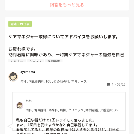
回答をもっと見る
も、帰宅がおそくても大丈夫であれば、一度行ってみるのもい
いかもしれません。
看護・お仕事
ケアマネジャー取得についてアドバイスをお願いします。
お疲れ様です。

訪問看護に興味があり、一時期ケアマネジャーの勉強を自己
流でしていました。受験するには至らなかったのですが、自
セミナー
ケアマネ
訪問看護
己学習だけでは合格は難しいのでしょうか？

自分の知識向上のために勉強して良かったと思いますが、資
ayumama
格取得を目指すべきか、目指すならセミナー等を受ける必要
内科, 消化器内科, ICU, その他の科, ママナース
があるのか等、アドバイスを頂けたら嬉しいです。
4
・
06/23
もも
内科, 循環器科, 精神科, 病棟, クリニック, 訪問看護, 介護施設, 外
来, 一般病院
私も自己学習だけで1回トライして落ちました。

また、2回目を受けようかなと自己学習してます。

看護師してると、後半の保健福祉は大丈夫と思うけど、前半の