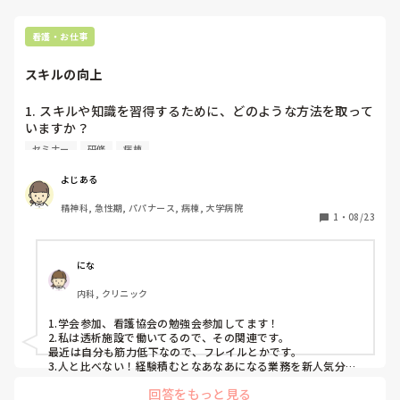
看護・お仕事
スキルの向上
1. スキルや知識を習得するために、どのような方法を取って
いますか？

2. セミナーや研修に参加する際に、特に注目しているテーマ
セミナー
研修
病棟
や分野があれば教えてください。

3. 自己研鑽のために、日々の業務の中で意識していることが
よじある
あれば、ぜひお聞かせください。
精神科, 急性期, パパナース, 病棟, 大学病院
1
・
08/23
にな
内科, クリニック
1.学会参加、看護協会の勉強会参加してます！

2.私は透析施設で働いてるので、その関連です。

最近は自分も筋力低下なので、フレイルとかです。

3.人と比べない！経験積むとなあなあになる業務を新人気分で
頑張ってみる。疑問点はすぐ調べる。

回答をもっと見る