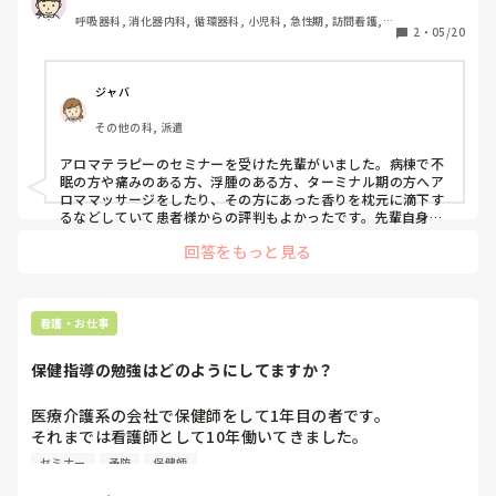
呼吸器科, 消化器内科, 循環器科, 小児科, 急性期, 訪問看護, 
看護師の仕事にも役立つ習い事、

2
・
05/20
老健施設, NICU, 消化器外科, 終末期, 派遣
オススメの習い事、

オススメのセミナーなど

スキルアップやストレス緩和につながるような学びがあれ
ジャバ
その他の科, 派遣
アロマテラピーのセミナーを受けた先輩がいました。病棟で不
眠の方や痛みのある方、浮腫のある方、ターミナル期の方へア
ロママッサージをしたり、その方にあった香りを枕元に滴下す
るなどしていて患者様からの評判もよかったです。先輩自身も
アロマを習うことでリラックスできると話していました。
回答をもっと見る
看護・お仕事
保健指導の勉強はどのようにしてますか？
医療介護系の会社で保健師をして1年目の者です。

それまでは看護師として10年働いてきました。

セミナー
予防
保健師
保健師採用は私のみ、仕事としては健保と契約を結んで健保