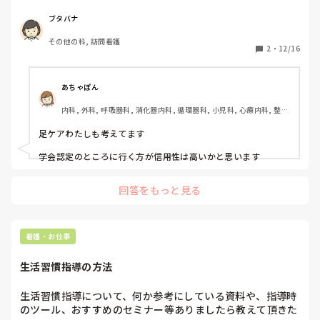
ポート機構　というところでフットケアのセミナーを受けら
れるようです。ただ、こちらのNPO法人、初めて知りました
ブタバナ
し、なんとなく大丈夫かな？という心配が…

その他の科, 訪問看護
こちらで開催しているセミナーに参加されたことのある方、
2
・
12/16
いらっしゃいましたら情報をいただけると助かります。
あちゃぽん
内科, 外科, 呼吸器科, 消化器内科, 循環器科, 小児科, 心療内科, 整形
外科, 産科・婦人科, 耳鼻咽喉科, 皮膚科, 泌尿器科, リハビリ科, 総
合診療科, 救急科, 超急性期, ICU, CCU, HCU, その他の科, ママナー
足ケアわたしも考えてます

ス, 外来, 神経内科, 脳神経外科, NICU, 消化器外科, 一般病院, 慢性
期, 回復期, 終末期, オペ室, 透析, 検診・健診
学会認定のところに行く方が信用性は高いかと思います
回答をもっと見る
看護・お仕事
生活習慣指導の方法
生活習慣指導について、何か参考にしている資料や、指導時
のツール、おすすめのセミナー等ありましたら教えて頂きた