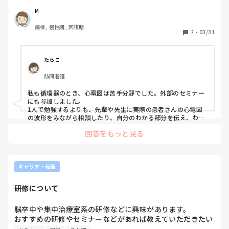
します。
M
病棟, 慢性期, 回復期
2
・
03/31
たらこ
訪問看護
私も循環器のとき、心電図は苦手分野でした。外部のセミナー
にも参加しました。

1人で勉強するよりも、先輩や先生に実際の患者さんの心電図
の波形をみながら相談したり、自分のわかる部分を伝え、わか
らないことを聞いてみるような形で教えてもらって一つ一つ理
回答をもっと見る
解していった感じです。

（いまだに分からない事もありますが）
キャリア・転職
研修について
脳卒中や集中治療室系の研修などに興味があります。

おすすめの研修やセミナーなどがあれば教えていただきたい
です。