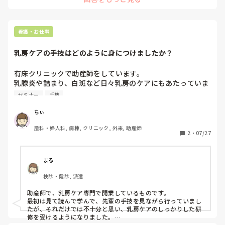
看護・お仕事
乳房ケアの手技はどのように身につけましたか？
有床クリニックで助産師をしています。

乳腺炎や詰まり、白斑など日々乳房のケアにもあたっていま
す。しかし自分の手技に自信がありません。

セミナー
手技
テキストを見たり、オンライン研修を受けたりしても実際の
手技の向上には直結している実感がありません。

ちぃ
私自身子育て中なのであまり遠くに研修に行ったり、膨大な
産科・婦人科, 病棟, クリニック, 外来, 助産師
時間をかけての研修は難しいです。

2
・
07/27
みなさんはどのように乳房ケアの手技を獲得されたのでしょ
うか？

乳房ケア手技向上のためのおすすめの研修やセミナー等あれ
まる
ば教えていただきたいです。
検診・健診, 派遣
助産師で、乳房ケア専門で開業しているものです。

最初は見て読んで学んで、先輩の手技を見ながら行っていまし
たが、それだけでは不十分と思い、乳房ケアのしっかりした研
修を受けるようになりました。

堤式や推拿式は1dayの研修があったと思います。子育て中で