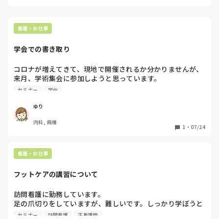
とかでしょうか。

あとは取りやすい資格から取ってます！

透析認定士とか。
看護・お仕事
学会での書き取り
コロナが増えてきて、現地で開催されるか分かりませんが、
来月、学術集会に参加しようと思っています。

セミナー等の会場で、書き込みをするためにiPadを使用する
セミナー
学会
のは良いのでしょうか？
ゆり
内科, 病棟
1
・
07/24
看護・お仕事
フットケアの講習について
訪問看護に勤務しています。

足の爪切りをしていますが、難しいです。しっかり学ぼうと
検索していたところ、NPO法人医療.福祉サービス事業者サ
セミナー
訪問看護
正看護師