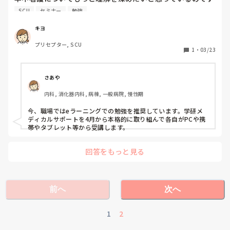
が、このご時世でなかなか勉強会なども少なく困っていま
SCU
セミナー
勉強
す．おすすめのオンラインセミナーをしている団体やサロン
などはありますか？？
キヨ
プリセプター, SCU
1
・
03/23
さあや
内科, 消化器内科, 病棟, 一般病院, 慢性期
今、職場ではeラーニングでの勉強を推奨しています。学研メ
ディカルサポートを4月から本格的に取り組んで各自がPCや携
帯やタブレット等から受講します。
回答をもっと見る
前へ
次へ
1
2