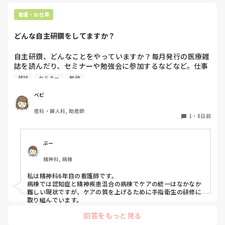
看護・お仕事
どんな自主研鑽をしてますか？
自主研鑽、どんなことをやっていますか？毎月発行の医療雑
誌を読んだり、セミナーや勉強会に参加するなどなど。仕事
で疲れて研鑽どころではない時期もあるかと思いますが、そ
雑誌
セミナー
勉強
れも含めてどんな感じでしょう？
ベビ
産科・婦人科, 助産師
1
・
8日前
ぶー
精神科, 病棟
私は精神科6年目の看護師です。

病棟では認知症と精神疾患混合の病棟でケアの統一はなかなか
難しい現状ですが、ケアの質を上げるために手指衛生の研修に
取り組んでいます。
回答をもっと見る