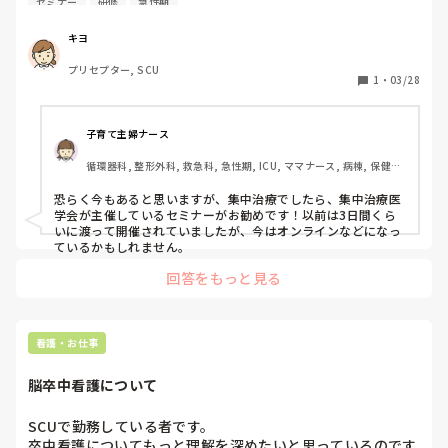
セミナー
研修
急性期
キヨ
プリセプター, SCU
1
・
03/28
子育て主婦ナース
循環器科, 整形外科, 救急科, 急性期, ICU, ママナース, 病棟, 保健師, 
リーダー, 一般病院, 大学病院, 慢性期, 保育園・学校
恐らく今もあると思いますが、集中治療でしたら、集中治療医
学会が主催しているセミナーがお勧めです！以前は3日間くら
いに渡って開催されていましたが、今はオンラインなどになっ
ているかもしれません。
回答をもっと見る
看護・お仕事
脳卒中看護について
SCUで勤務している者です。

卒中看護についてもっと理解を深めたいと思っているのです