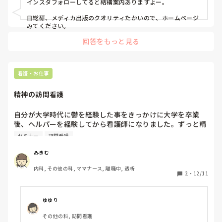
インスタフォローしてると結構案内ありますよー。

ス, 外来, 神経内科, 脳神経外科, NICU, 消化器外科, 一般病院, 慢性
期, 回復期, 終末期, オペ室, 透析, 検診・健診
日総研、メディカ出版のクオリティたかいので、ホームページ
みてください。
回答をもっと見る
看護・お仕事
精神の訪問看護
自分が大学時代に鬱を経験した事をきっかけに大学を卒業
後、ヘルパーを経験してから看護師になりました。ずっと精
神的に寄り添える看護をしたいな……と思いつつ、精神の患
セミナー
訪問看護
者さんに気持ちをひっぱられるかな…など精神看護には踏み
出せませんでした。訪問看護の時に、精神の訪問看護セミナ
みきむ
ーを受けたこともあっていつか挑戦できたらなと思っていま
内科, その他の科, ママナース, 離職中, 透析
す。精神の訪問看護はどんな感じか経験した事ある方教えて
2
・
12/11
もらえたら嬉しいです。
ゆゆり
その他の科, 訪問看護