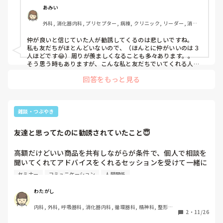
トワークビジネス会社関連の商品を買うことを条件にセミナ
あみい
ーに誘われていたことがわかり、できないことをはっきり伝
外科, 消化器内科, プリセプター, 病棟, クリニック, リーダー, 消化
えたら連絡こなくなりました。。。
器外科, 回復期, 終末期
仲が良いと信じていた人が勧誘してくるのは悲しいですね。

私も友だちがほとんどいないので、（ほんとに仲がいいのは３
人ほどです😂）周りが羨ましくなることも多々あります。。

そう思う時もありますが、こんな私と友だちでいてくれる人を
大切にしようと思えるようになり、深い関わりができていると
回答をもっと見る
思います😊

無理に友だちを作ろうとか、長く続けようと思わなくて良いの
ではないかと思います、

今いる人たちを大切にしてくださいね
雑談・つぶやき
友達と思ってたのに勧誘されていたこと😇
高額だけどいい商品を共有しながらが条件で、個人で相談を
聞いてくれてアドバイスをくれるセッションを受けて一緒に
幸せによくなろうと言うスタンスで、

セミナー
コミュニケーション
人間関係
最近その商品がネットワークビジネス会社の商品だったので
勧誘されていたと知りました。

わたがし
内科, 外科, 呼吸器科, 消化器内科, 循環器科, 精神科, 整形外
これまでネットワークビジネスに勧誘されたり、商品を買う
2
・
11/26
科, 耳鼻咽喉科, 皮膚科, 泌尿器科, リハビリ科, 訪問看護, 神
ことを条件にセミナーなどに誘われたりなど関与しないか声
経内科, 脳神経外科, 慢性期, 回復期, 終末期