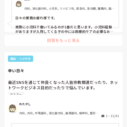
いただきたいです。
内科, 消化器内科, 小児科, リハビリ科, 救急科, 急性期, 離職中, 脳神
経外科, 回復期
日々の業務お疲れ様です。

実際に小児科で働いてみるのが1番だと思います。小児科経験
がありますが入院してくる子の中には医療的ケアの必要なお子
様も多く入院してこられます。その都度勉強させて頂いていま
回答をもっと見る
した。セミナー等に行って話を聞くだけよりも実際に看護する
ことでは全然違います。
雑談・つぶやき
辛い日々
最近SNSを通じて仲良くなった人皆宗教関連だったり、ネッ
トワークビジネス目的だったりで悩んでいます。

本当 高校や専門の時も友達がなかなか続かなくて社会人に
セミナー
なってから積極的に活動しても結局いつも同じことの繰り返
しのような気がしています。

わたがし
友達って昔から幼なじみとかネットで仲良くなったり関係が
内科, 外科, 呼吸器科, 消化器内科, 循環器科, 精神科, 整形外
続いている人を見ると周りを羨ましいなぁって目で見ている
2
・
12/01
科, 耳鼻咽喉科, 皮膚科, 泌尿器科, リハビリ科, 訪問看護, 神
自分がいます。

経内科, 脳神経外科, 慢性期, 回復期, 終末期
特に直近は本当にやっと仲良く出来ると信じていた人がネッ