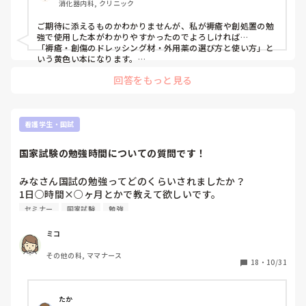
消化器内科, クリニック
ご期待に添えるものかわかりませんが、私が褥瘡や創処置の勉
強で使用した本がわかりやすかったのでよろしければ…

「褥瘡・創傷のドレッシング材・外用薬の選び方と使い方」と
いう黄色い本になります。

主に本のタイトル通り、褥瘡や創傷の状況に応じたドレッシン
回答をもっと見る
グ材や外用薬の選択の仕方が書かれています。多くあるドレッ
シング材や外用薬、それぞれ多数の品を書いてくれているの
で、どれかはどこの病院にも置いていると思われるので、イメ
ージもしやすいかと思います。
看護学生・国試
国家試験の勉強時間についての質問です！
みなさん国試の勉強ってどのくらいされましたか？

1日○時間×○ヶ月とかで教えて欲しいです。

あとセミナーとか通ってましたか？？
セミナー
国家試験
勉強
ミコ
その他の科, ママナース
18
・
10/31
たか