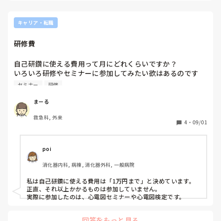
キャリア・転職
研修費
自己研鑽に使える費用って月にどれくらいですか？

いろいろ研修やセミナーに参加してみたい欲はあるのです
が、費用もバカにならないし、全て参加してたら大変だと思
セミナー
研修
いますが、皆さんはどれくらい使ってますか？
まーる
救急科, 外来
4
・
09/01
poi
消化器内科, 病棟, 消化器外科, 一般病院
私は自己研鑽に使える費用は「1万円まで」と決めています。

正直、それ以上かかるものは参加していません。

実際に参加したのは、心電図セミナーや心電図検定です。
回答をもっと見る