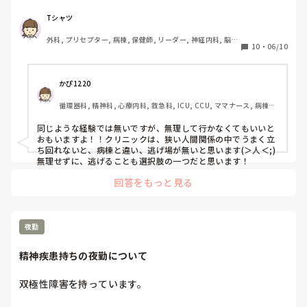
仕事の中身もやりがい給料の低さも、正直好きになれませ
るんです。

異動は恐らく叶わないし、もう辞めるならとっとと辞めた方
ん。給料はわかってはいたけれど、業務量と釣り合いが取れ
Tシャツ
がいいのかな？と思います。

なゆさんが替わりますとお伝えしたのですが、配薬業務の配る
てなくて…。

相談する同期もおらず、プリセプターはいますが、師長と仲
と言うところを師長は行ったので、飲むまで確認が出来ていま
外科, プリセプター, 病棟, 保健師, リーダー, 神経内科, 脳神
10
・
06/10
が良くとても言える状況ではなく、こちらに相談させていた
経外科, 一般病院, 派遣
せん。心配でもう一度確認したら、飲まずに歯磨きに行ってし
病院では軽度のうつ病だから辞めたほうがいいと言われたけ
まった。

だきました。

れど、こんな短期間で辞めてしまっていいものなのかと不安
皆様ならどうされますか？

でいっぱいです。同じような経験された方いないでしょう
師長さんの言い方は少し責めている様に聞こえるかも知れませ
かぴ1220
か？
んが、こう言う言い方に変換してみてはいかがでしょうか。

循環器科, 精神科, 心療内科, 救急科, ICU, CCU, ママナース, 病棟, 
消化器外科, 一般病院
「なゆさん、今日はとても忙しい夜勤になりましたね。なゆさ
んの担当点滴交換がこの時間にいるので、私が配薬業務替わり
同じような経験では無いですが、無理して行かなくてもいいと
に行いますね。適切な時間帯にお薬がないと、患者さんも私達
おもいますよ！！クリニックは、狭い人間関係の中でうまく立
も後から飲めばいいやと忘れてしまう事があるの。自分で飲め
ち回れないと、病棟と違い、逃げ場が無いと思います(＞人＜;)
ない人など、食事の流れであげるから飲み忘れなく出来る事が
無理せずに、逃げることも選択肢の一つだと思います！
あるの。配薬業務は飲んだまでが、業務の中に入るからミスが
回答をもっと見る
起こりやすい忙しい時には特に気をつけてね。」

たぶんですが、内容はなゆさんの師長さんが伝えている事と同
じです。

夜勤
とろみのお茶も、とろみの具合ってケチャップ〜はちみつ〜ヨ
ーグルトみたいに段階あるじゃないですか、それのどれかを依
精神疾患持ちの夜勤について
頼しても良かったかと思います。

師長さんフォローありがとうございます。ヨーグルト程度にと
ろみつけて、すり切りいっぱいずつあげて欲しいですってしっ
双極性障害を持っています。

かりお願いしてもいいと思います。
