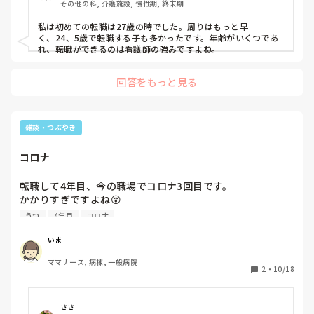
その他の科, 介護施設, 慢性期, 終末期
私は初めての転職は27歳の時でした。周りはもっと早

く、24、5歳で転職する子も多かったです。年齢がいくつであ
れ、転職ができるのは看護師の強みですよね。
回答をもっと見る
雑談・つぶやき
コロナ
転職して4年目、今の職場でコロナ3回目です。

かかりすぎですよね😵

きっとプライベートでコロナうつったんですが、休み明けで
うつ
4年目
コロナ
仕事行くの怖い。誰かにうつしてたらどうしよう。
いま
ママナース, 病棟, 一般病院
2
・
10/18
ささ