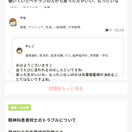
働いていたベテランの方から戻った方がいい、もったいな
い、と会うたびに言われます。私はうつ病になって自分に合
うつ
クリニック
先輩
う職場がないか必死に探して働かせてもらえるところにたど
り着いたのにこんなのあんまりです。先輩看護師がわたしの
かな
ことを考えてくださるのはありがたいのですが、仕事人間に
病棟, クリニック, 外来, 一般病院, 大学病院
はなりたくありません。

5
・
12/10
わかってくださる方いませんか？
かしご
循環器科, 救急科, 超急性期, ICU, 脳神経外科, 保育園・学校
おはようございます♪

会うたびに言われるのはしんどいですね…

戻った方がいいか、もったいないのかは先輩看護師が決めるこ
とではないですよね。

かなさんの状況を知らないから言っているのだと思いますが、
回答をもっと見る
毎回言われると仕事にも気持ちが向かなくなるのでは、、と思
ってしまいます。

看護師長さんなど、上の方に相談されてはどうでしょうか？
（もうされていたらごめんなさい！）

ご病気のことも、自分からは言いにくいと思います。先輩看護
看護・お仕事
師が気にかけてくれていることは、とてもありがたいのです
が、、、と、先輩看護師をたててもらう伝え方だと、今後の仕
精神科患者同士のトラブルについて
事にも影響が少ないかなと思います。

自分に合う職場が見つかって、よかったですね！経緯を見て
も、かなさんの気持ち、わかってもらえる職場だと思うので、
精神科の急性期病棟勤務です。
