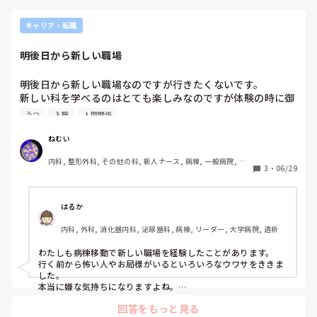
そもそもメンバーさんは、その診断が出て、心や身体は大丈夫
なのでしょうか？

未来の大切な看護師...心配です。
キャリア・転職
明後日から新しい職場
明後日から新しい職場なのですが行きたくないです。

新しい科を学べるのはとても楽しみなのですが体験の時に御
局様がいると教えてもらい、虐められたらやだなと行く前か
うつ
入職
人間関係
らうつ状態になっています(それでも入職することを決めた
のですがね)。もう1人明後日から入職するようで相手がめち
ねむい
ゃめちゃしごできだったら比べられてすぐ辞めるんだろうな
内科, 整形外科, その他の科, 新人ナース, 病棟, 一般病院, 終
とか色々考えてしまいます。1番のストレスって人間関係で
3
・
06/29
末期
すよね。どうすれば気持ちが晴れますかね。
はるか
内科, 外科, 消化器内科, 泌尿器科, 病棟, リーダー, 大学病院, 透析
わたしも病棟移動で新しい職場を経験したことがあります。

行く前から怖い人やお局様がいるといろいろなウワサをききま
した。

本当に嫌な気持ちになりますよね。

回答をもっと見る
一緒に入職する人は経験年数などにも寄ると思いますし、どう