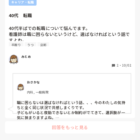
キャリア・転職
人伝でデパスを飲んで仕事をしてる人しか聞いた事がなく、
40代　転職
40代半ばでの転職について悩んでます。

看護師は職に困らないというけど、選ばなければという話で
すよね。

手取り
うつ
旦那
訪問看護にすすむか、クリニックも検討するか、病院か、た
だ過酷な病院勤務には戻る自信がないです。

みとめ
今施設勤務中です。前職では病院勤務、急性期を10数年経験
しました。病院勤務から5年くらい離れ施設で働いてます。
2
・
10/02
職場は医療行為が少なく物足りないです。かといって楽では
なく大変なときあります。

夜勤なく規則正しい生活できるのは助かってます。

おさかな
今度の転職で定年まで働きたい気持ちはあります。

内科, 一般病院
稼ぎたい気持ちもあります。稼ぐならきつくなることを覚悟
しないといけないですよね。

職に困らないは選ばなければという話、、、今のわたしの気持
ワークライフバランスを考えると今の施設勤務なんですけ
ちと全く同じ状況で共感しまくりです。

ど、このままずっとここで働くと思うと憂うつです。

子どもがいると夜勤できないとか制約がでてきて、選択肢が一
ちなみに小学生低学年の子ども2人います。共働きで旦那の
気に狭まりますよね。

給料は手取り20数万です。もっと稼いでくれるなら私もこん
回答をもっと見る
もし、みとめさんががっつり医療行為、看護がしたいなら、訪
なに悩んでないです。

問看護は条件に上がってくるかもしれないですね。面白いです
よ。すごくわたしは訪看が楽しかったです。
