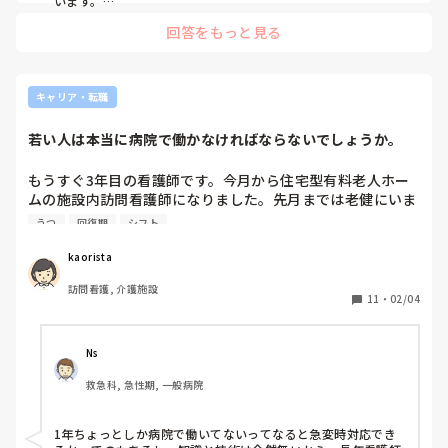
います。

　私は早く復帰しないと社会に戻れなくなる！私、社不じゃ
私の職場は3ヶ月休職して復帰できなければ退職になりま
回答をもっと見る
ん！ってすごく気持ちが焦って、医師に復帰したいと言いまし
す。

たが、今無理をしたら繰り返してしまうから、まだ休まないと
パートでの復職も考えてはいますが、パートで働くよりも、
ダメだとすぐに許可いただけませんでした。

傷病手当を貰い続けていた方が収入が多いです…

　今の職場で、パートとして、採用してくださるなら、慣れた
ところの方が負担も少なく、良いと思います。

キャリア・転職
母(他府県にいます)からは、仕事をしていない罪悪感や、人
　医師にどのくらいなら、働いてもよいか？など確認されると
よいかと思います。

との関わりが減ることで、不安や焦燥感が強くなることを心
若い人は本当に病院で働かなければならないでしょうか。
　精神疾患があると、なかなか採用が難しくなりがちです。理
配され、パートなら復帰できるんじゃない？と言われていま
解ある職場に巡り合えると良いですね。
す。

もうすぐ3年目の看護師です。今月から住宅型有料老人ホー
ムの施設内訪問看護師になりました。先月までは老健にいま
甘い考えかもしれませんが、今の職場での復帰は諦めて退職
した。

うつ
回復期
シフト
し、体調・体力・気力ともにもう少し回復してから(せめて
位置付けとしては老人ホームですが、看護師24時間常駐で夜
あと2ヶ月程様子を見てから)、パートで雇ってもらえるとこ
勤もあり、インスリンや胃瘻、酸素などの医療的ケアの必要
kaorista
ろを探せたらいいなと思っています。

な方も受け入れています。前の老健を辞めた理由は密な人間
今の職場(特養)は嫌いではないので、回復できたら今の職場
訪問看護, 介護施設
関係に疲れてしまったのと、老健というのもあってか医療行
11
・
02/04
にパートで再就職させてもらえないか伺ってみようとも思っ
為がほとんどなく医療的ケアもやりたいと思ったためです。
ています。

今の職場は先輩方も優しくて、やりたかった医療的ケアもで
きるのでそこは満足しています。

Ns
稚拙な上に長文で申し訳ありませんが、ご意見やアドバイス
しかし1つだけ引っかかることがあります。私と歳の近い30
いただけると嬉しいです。

救急科, 急性期, 一般病院
代くらいの人もいますが、50〜60代くらいの人が多いで
す。なので「まだ若いのにもったいない」とか「病院でもや
っていけるんじゃない？」などと言われることがあります。
1年ちょっとしか病院で働いてないってなると急変時対応でき
もしかしたら現代のように看護師としての多様な働き方がな