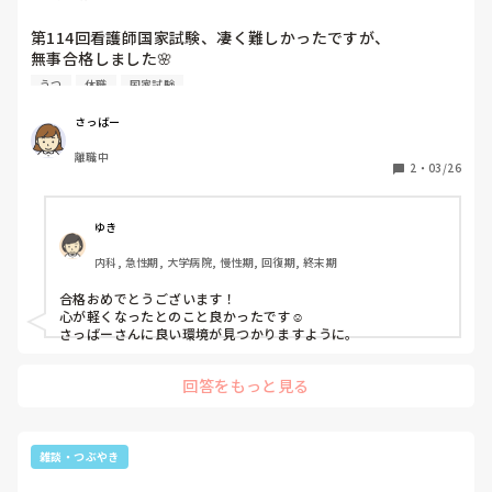
第114回看護師国家試験、凄く難しかったですが、

無事合格しました🌸

しかし、今うつ病で休職しており、治療中です。

うつ
休職
国家試験
かかりつけの先生は

「うつ病になる職業の第1位は看護師さんです。

さっばー
治療されている方がとても多いです。」とのこと。

離職中
内服治療も効果があり、信頼出来る先生と治療が出来て

2
・
03/26
とても心が軽くなっています。

今の職場は退職も決定しており、

これからゆっくり次の環境を探そうと思います。
ゆき
内科, 急性期, 大学病院, 慢性期, 回復期, 終末期
合格おめでとうございます！

心が軽くなったとのこと良かったです☺️

さっばーさんに良い環境が見つかりますように。
回答をもっと見る
雑談・つぶやき