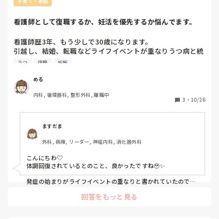
子育て・家庭
看護師として復職するか、妊活を優先するか悩んでます。
看護師歴3年、もう少しで30歳になります。

引越し、結婚、転職などライフイベントが重なりうつ病と統
合失調感情障害を患いました。その後2年間看護師の仕事を
うつ
復職
妊娠
離れ、現在就労継続支援B型で通所しながらのんびりと過ご
しています。

める
内科, 循環器科, 整形外科, 離職中
精神状態も安定し、また看護師として働きたい、子供も欲し
3
・
10/26
いと思い担当医に相談したところ、一般就労の許可と今後妊
娠も可能な状態だと伝えられました。

ますだま
そのため復職を先にするか、妊活を先にするか迷っていま
外科, 病棟, リーダー, 神経内科, 消化器外科
す。

こんにちわ♡

復職先は近場のクリニックのパートを考えており、妊活も年
体調回復されているとのこと、良かったですね🥹✨

明けすぐと思っています。

発症の始まりがライフイベントの重なりと書かれていたので、
看護師の仕事復帰と妊活～妊娠出産が重なることもまた気がか
就労継続支援を辞め、仕事慣らしも含め単発バイトをしなが
回答をもっと見る
りの1つかなぁと予測しておりました。

ら妊活するのもいいなと思いますが、仕事も妊活も中途半端
にならないか心配です。

一番の理想は、
