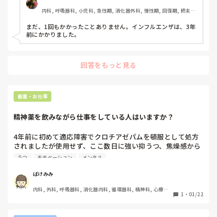
内科, 呼吸器科, 小児科, 急性期, 消化器外科, 慢性期, 回復期, 終末
期, 保育園・学校, 小規模多機能, 看護多機能
まだ、1回もかかったことありません。インフルエンザは、3年
前にかかりました。
回答をもっと見る
看護・お仕事
精神薬を飲みながら仕事をしている人はいますか？
4年前に初めて適応障害でクロチアゼパムを頓服として処方
されましたが使用せず、ここ数日に強い抑うつ、焦燥感から
の不眠にてエビリファイ、ソラナックス、デエビゴの各最小
うつ
モチベーション
メンタル
量からの内服が開始となりました。

ばけみみ
数日の結果としては…抑うつ、希死念慮、焦燥感はマシにな
内科, 外科, 呼吸器科, 消化器内科, 循環器科, 精神科, 心療内
ったが眠い！笑

1
・
01/22
科, 整形外科, 泌尿器科, 訪問看護, 消化器外科, 検診・健診
1日じゅう満遍なく眠い。今寝て良いよと言われたらすぐ寝
れそうです。
