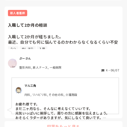
新人看護師
入職して2か月の相談
入職して2か月が経ちました。

最近、自分でも何に悩んでるのかわからなくなるくらい不安
が多いです。新人だからわからないことが多いんですけど、
うつ
申し送り
入職
どう考えながら仕事したらいいのか教えていただきたいで
す。

ぷーさん
① 新人看護師としての不安

整形外科, 新人ナース, 一般病院
* 業務量が増えてついていけるか不安

4
・
06/07
* 何を優先して動けばいいかわからない

* オペ迎えや申し送りで何を聞けばいいかわからない

* 電話対応が苦手

マル三角
* メモをたくさん取るけど整理できない

内科, リハビリ科, その他の科, 介護施設
* 報告や質問のタイミングがわからない

* 自信がなくて声が小さくなる

お疲れ様です。

まだ二ヶ月なら、そんなに考えなくていいです。

② 指導者・先輩との関係

元気いっぱいに挨拶して、周りの方に感謝を伝えましょう。

* 怖い先輩と勤務が被ると出勤前から憂うつになる

おそらくラダーがありますが、気にしなくて良いです。

病院にとっては、長く働いてほしいのが一番です。

* 自分がどう評価されているのか気になる

回答をもっと見る
もし、仕事行きたくないなら診断してもらって休みましょう。
