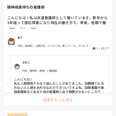
精神疾患持ちの看護師
こんにちは！私は派遣看護師として働いています。新卒から
3年経って適応障害になり現在の働き方で、単発、短期で働
いています。

単発
うつ
派遣
短期の間も人間関係が原因で、うつになり仕事が続かないこ
ともありました。💦

あり
精神疾患を患いながら、看護師として働いている方の働き方
内科, 精神科, 心療内科, リハビリ科, 新人ナース, プリセプタ
やストレス解消について共有していただけたら嬉しいです
2
・
01/17
ー, 病棟, クリニック, 介護施設, 学生, 外来, 一般病院, 慢性
🙇🏻‍♀️
期, 透析, 検診・健診, 派遣
きのこ
内科, 精神科, 病棟, 介護施設
こんにちは！

私も人間関係でかなり悩んだことがありました。短期間でも合
わない人と顔を合わせるだけできついですよね。訪問看護や施
設看護師などあまり他の看護師と会う時間が少ないところで働
いたりなどして心が少し楽なこともありました！
回答をもっと見る