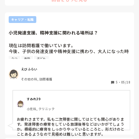
* 陰で悪く言われていないか不安になる

働く期間は40年以上あります。

* 質問していいのか迷う

今の病院じゃなくても働けますし、道はたくさんありますよ。
* 課題やチェックを見てもらうタイミングが難しい

* 先輩によって言うことが違って混乱する

キャリア・転職
③ 自分への自信のなさ

小児発達支援、精神支援に関われる場所は？
* ミスをすると必要以上に引きずる

* 「ちゃんとできているのかな」と不安になる

現在は訪問看護で働いています。

* 周りと比べてしまう

今後、子供の発達支援や精神支援に携わり、大人になった時
に生きづらさを感じにくくなりうつ病などの予防に繋げれた
うつ
予防
子ども
らいいなと考えています。

看護師が活かせる職場、働き方知ってみえるかた教えて欲し
えびふらい
いです。
その他の科, 訪問看護
5
・
05/18
すみれ39
小児科, クリニック
お疲れさまです。私も二次障害に関してはとても関心がありま
す。発達障害の療育をしている放課後等などはいかがでしょう
か。積極的に療育をしっかりやっているところと、形だけのと
ことあるようなので見極めは難しいと思いますが。