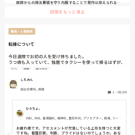
んかんと診断はされてませんが、搬送先でやっと抗てんかん
医師からの用法要領を守り内服することで発作は抑えられると
思います。

薬を処方してくれました。飲んでみないとわかりませんが、
回答をもっと見る
しかし、内服だけのコントロールは限界があり、睡眠をしっか
効果があったらあったで怖いです。28日に脳波、脳のMRI、
りとる、ストレスを溜めない、規則正しく生活することが1番
来月四日に結果説明があります。しかし、てんかんの診断は
大切かと思います。

難しいみたいです。てんかんだったにしろ、原因不明の疾患
お仕事については職場の方としっかり相談が必要ですね。あま
にしろ、わたしに福祉用具に直接関わる未来が見えません。
り長時間のPC作業もおすすめは出来ません。
職場・人間関係
みなさんなら、どうしますか？また、てんかんに詳しい方、
詳しく病態おしえてほしいです。突然死のリスクがあるこ
転棟について
と、短命になる可能性があること、治る病気でもあること、
いろいろ調べて出てきましたが、恥ずかしながら何を信じれ
今日退院でお初の人を受け持ちました。

うつ病も入っていて、独居でタクシーを使って帰るはずが、
精神的に興奮あり精神科に転棟されました。

うつ
退院
受け持ち
急なことですが、ちゃんと粗相のないように経過を追って送
りを考え言いました。そしたらその転棟した病棟の師長から
しちみん
事前にその人は血尿、農尿があってそれも先生に報告し様子
総合診療科, 病棟
観察の指示を受けていたので、それも送ったら、crpも上が
2
・
08/09
ってるし農尿、血尿もあるなら１回先生に聞いといてと。そ
こまではいいですが、それを私の師長に報告して師長から前
に様子観察の指示を受けてても１回聞いた方がいいと。で
ひろちょ。
も、先生だって採血データも見てるし、判断も聞いて様子観
内科, 外科, 循環器科, 精神科, 整形外科, プリセプター, 病棟, リーダ
察の指示が出たのに、なぜ今日また再確認しないと行けない
ー, 神経内科, 一般病院
のか、今日だって元々内科的には治療終わってるから退院予
お疲れ様です。アセスメントが欠落している上司を持つと大変
定だったし、採血だって2、3日前で農尿だって前からあるの
ですね。看護診断、判断、プライドはないのでしょうか。あな