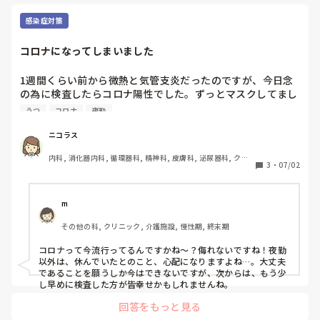
　今の職場で、パートとして、採用してくだ
で働くよりも、傷病手当を貰い続けていた方
さるなら、慣れたところの方が負担も少な
が収入が多いです…

感染症対策
く、良いと思います。

　医師にどのくらいなら、働いてもよいか？
母(他府県にいます)からは、仕事をしていな
など確認されるとよいかと思います。

コロナになってしまいました
い罪悪感や、人との関わりが減ることで、不
　精神疾患があると、なかなか採用が難しく
なりがちです。理解ある職場に巡り合えると
安や焦燥感が強くなることを心配され、パー
1週間くらい前から微熱と気管支炎だったのですが、今日念
良いですね。
トなら復帰できるんじゃない？と言われてい
の為に検査したらコロナ陽性でした。ずっとマスクしてまし
ます。

たが患者さんや同僚にうつしてないか心配です。熱発してた
うつ
コロナ
夜勤
患者さんの吸引とかしてました。患者さん達は陰性です。夜
甘い考えかもしれませんが、今の職場での復
勤以外ずっと休んではいたのですが、不安で胸が張り裂けそ
ニコラス
帰は諦めて退職し、体調・体力・気力ともに
うです。
もう少し回復してから(せめてあと2ヶ月程様
内科, 消化器内科, 循環器科, 精神科, 皮膚科, 泌尿器科, クリ
3
・
07/02
子を見てから)、パートで雇ってもらえるとこ
ニック, 訪問看護, 介護施設, 老健施設, オペ室, 小規模多機能
ろを探せたらいいなと思っています。

今の職場(特養)は嫌いではないので、回復で
m
きたら今の職場にパートで再就職させてもら
えないか伺ってみようとも思っています。

その他の科, クリニック, 介護施設, 慢性期, 終末期
稚拙な上に長文で申し訳ありませんが、ご意
コロナって今流行ってるんですかね〜？侮れないですね！夜勤
以外は、休んでいたとのこと、心配になりますよね…。大丈夫
見やアドバイスいただけると嬉しいです。

であることを願うしか今はできないですが、次からは、もう少
し早めに検査した方が皆幸せかもしれませんね。
回答をもっと見る