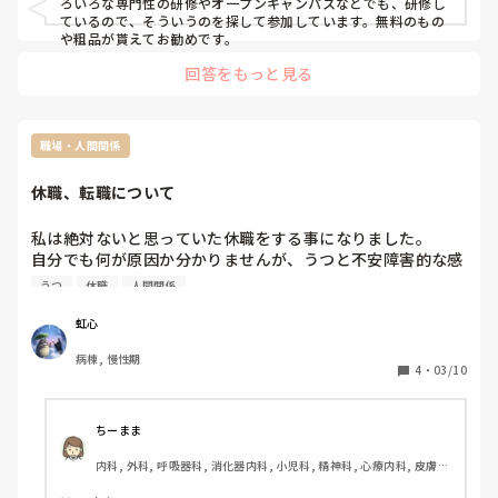
ろいろな専門性の研修やオ一プンキャンパスなどでも、研修し
ているので、そういうのを探して参加しています。無料のもの
や粗品が貰えてお勧めです。
回答をもっと見る
職場・人間関係
休職、転職について
私は絶対ないと思っていた休職をする事になりました。

自分でも何が原因か分かりませんが、うつと不安障害的な感
じになってるみたいです。今2年目です。

うつ
休職
人間関係
元々、今の職場を3年働いたら転職しようと思ってました。

1度こういう事になると普通に戻れない気がして不安です。
虹心
診断書通り行けば4月から戻る予定ですが、周りからいろい
病棟, 慢性期
ろ言われそう(悪く思われてそう)で怖いです。

4
・
03/10
あと、1度休職歴があると転職しずらいとお聞きしました
が、本当ですか??
ちーまま
内科, 外科, 呼吸器科, 消化器内科, 小児科, 精神科, 心療内科, 皮膚
科, 泌尿器科, その他の科, 訪問看護, 神経内科, 消化器外科, 慢性期, 
回復期, 終末期, 透析