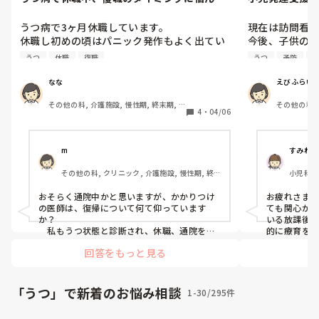
います
うつ病で3ヶ月休職しています。

現在は訪問看護
休職し初めの頃はパニック発作もよく出てい
今後、子供の
ました。

大人になった
うつ
休職
復職
うつ
予防
子
そして、とにかく薬を飲んでご飯を一口でも
りうつ病など
食べて寝るという感じの生活をしていまし
えています。

なな
えびふらい
た。しかし眠れないことが多かったです。

看護師が活か
その他の科, 介護施設, 慢性期, 終末期, 
その他の科,
かた教えて欲
4
・
04/06
オペ室
休職2ヶ月目になると逆で、眠気が強くて寝て
ばかり。お腹が減ったら何か食べる。夕方ご
ろになり、ようやく思考が回ってきたと思っ
m
すみれ3
たら希死念慮と戦っていました。

その他の科, クリニック, 介護施設, 慢性期, 終
小児科,
末期
今は休職3ヶ月目です。まだまだ寝てる時間が
おそらく通院中かと思いますが、かかりつけ
お疲れさま
多いですが、ぼーっとしながらも外出したり
の医師は、復帰について何て仰っています
ても関心が
もできるようになってきました。

か？

いる放課後
ただ、外出した後はぐったりしてしまうので
　私もうつ状態と診断され、休職、通院を経
的に療育を
て、現在復帰しています。

だけのとこ
復職はまだ早いのかもしれないと思っていま
回答をもっと見る
　私は早く復帰しないと社会に戻れなくな
と思います
す。

る！私、社不じゃん！ってすごく気持ちが焦
って、医師に復帰したいと言いましたが、今
私の職場は3ヶ月休職して復帰できなければ
無理をしたら繰り返してしまうから、まだ休
「うつ」で新着のお悩み相談
1-30/295件
退職になります。

まないとダメだとすぐに許可いただけません
パートでの復職も考えてはいますが、パート
でした。
