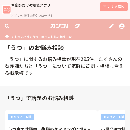
看護師
だけの相談アプリ
アプリで開く
アプリを無料でダウンロード！
お悩み相談
うつに関するお悩み相談一覧
「
うつ
」のお悩み相談
「
うつ
」に関するお悩み相談が現在
295
件。たくさんの
看護師
たちと「
うつ
」について気軽に質問・相談し合え
る掲示板です。
「うつ」で話題のお悩み相談
キャリア・転職
キャリア・転職
うつ病で休職中、復職のタイミングに悩んで
小児発達支援