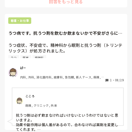
回答をもっと見る
私も部署移動を希望しており、また環境が変わると思うと不安
だったのでとても共感しました。

本当にうつでしんどかったと思いますが、回復して頑張ろうと
いう気持ちを持てていることがまずすごいと思います!!慣れる
のは時間がかかるかもですが、モカさんのペースを大事にして
看護・お仕事
働けたらいいですね。

周りの人にも頼りながらで全然いいと思うので、頑張りすぎず
うつ病です。抗うつ剤を飲むか飲まないかで不安がさらに強
に進んでいってくださいね。
くなっています。
うつ症状、不安症で、精神科から眠剤と抗うつ剤（トリンテ
リックス）が処方されました。

トリンテリックスの副作用を見てたら以前別の抗うつ剤（ト
うつ
医者
精神科
ラセドン）を飲んでた時と同じような動悸について書いてあ
ったり、吐き気が強い等書いてあり不安です。そもそも薬嫌
ぱー
いで、抗うつ剤を飲むか飲まないかでさらに不安が強くなっ
内科, 外科, 消化器内科, 皮膚科, 急性期, 新人ナース, 病棟, 消
ています。本当に飲むべきなのでしょうか？眠剤だけで様子
1
・
08/29
化器外科
を見たいのですが医者にそれを言ったら許されないですよ
ね…どうしたら良いのでしょうか。
こころ
病棟, クリニック, 外来
抗うつ剤は必ず飲まなければいけないというわけではないと思
いますよ。

効果や副作用は個人差があるので、合わなければ薬剤を変更し
てくれます。
