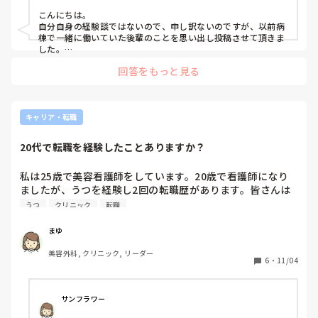
こんにちは。

責任感が強く完璧主義、常に何か出来できないのではない
自分自身の経験談ではないので、申し訳ないのですが、以前病
か、いつかミスをするのではないかと不安を感じたり、職場
棟で一緒に働いていた後輩のことを思い出し投稿させて頂きま
に着くと普段の自分(どちらかというとテンション低め)とは
した。

真逆のキャラ(いつも元気でニコニコ)に切り替えてしまう。

回答をもっと見る
2次救急の急性期病院の病棟で働いています。

5年ほど前のことですが、1年次下の後輩が適応障害の診断で休
こういったことが少しずつ自分の中で負担となり積み重なっ
職しました。

て、休職せざるを得なくなったと思っています。

2年ほど休職した後、正社員ではなくパートで、日勤のみ、週4
日時短の働き方で復帰されていました。

キャリア・転職
上司からはパートも勧められましたが、独身でパートの方っ
また以前いた病棟ではなく、地域包括ケアの病棟での復帰でし
た。

ていらっしゃるのでしょうか？

20代で転職を経験したことありますか？
独身だから正社員でなくてはいけないということはないと思い
長々と書いて申し訳ございません。

ます。

私は25歳で美容看護師をしています。20歳で看護師になり
これからもできるだけ看護師として働いていたいとは思って
その方に合った働き方で心身ともに健康に働けることが1番大
ましたが、うつを経験し2回の転職歴があります。皆さんは
います。

切だと個人的には思っています。

20代で転職されたことありますか？
うつ
クリニック
転職
何かアドバイスや経験談などいただけないでしょうか。
無理せずご自身のペースでご自身の働きやすい働き方が見つか
ることをお祈りしております！
まゆ
美容外科, クリニック, リーダー
6
・
11/04
サンフラワー