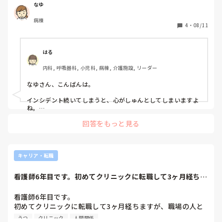
すみません、詳しく言えませんがたまたま現場に遭遇したも
なゆ
のもありますが、インシデントをたて続けに起こしてしま
病棟
い、きつく怒られたのは当然のことだと考えています。

4
・
08/11
そして、師長がその件を境に冷たくなりました。

例えば・・・夜勤がかなり忙しく、配膳時には他病棟からス
タッフが応援にくるほどなのですが、私が夜勤をした時は、
はる
師長が配膳以外に手伝うことはないのですが、私の担当の部
内科, 呼吸器科, 小児科, 病棟, 介護施設, リーダー
屋の配薬をし始め、私は点滴をつなげようとしていたところ
だったのですが、師長にしていただくのは申し訳ない、と思
なゆさん、こんばんは。

い、「替わります」と言い、替わりましたが、その間に患者
さんが歯磨きをし始めたので、特に食直後の薬、というわけ
インシデント続いてしまうと、心がしゅんとしてしまいますよ
でもなかったし、その歯磨きの後に配ろうと隣のベッドへ移
ね。

動したところ、「あーあ。歯磨きし始めちゃったじゃない
回答をもっと見る
師長さんの事はなゆさんの文章からしかわからないので、もし
の！」「薬早くあげないから！」「どういうつもりで薬配っ
間違えていたらすいません。

てるの！？」などと言われてしまったり。別の看護師の先輩
に、「◯◯さんは、とろみ付けるー？」と患者さんのコップ
文章だけ読んでみると、師長さんはなゆさんの事フォローしよ
を持って、患者さんのことを聞いて、とろみ剤のお茶を作ろ
うとしているように思いますが違いますでしょうか。

キャリア・転職
うとされてたので、私の担当の患者さんのことだったのもあ
夜勤でかなり忙しかった。

り、「すみません、ありがとうございます、作ります。」と
看護師6年目です。初めてクリニックに転職して3ヶ月経ちま
人は忙しい時にミスを起こしやすいです。それはなゆさんだけ
手を差し出したところ、無言ですっと渡して明らかにぷいっ
すが、職場の人...
ではありません。

と背を向けて去っていかれたり。

看護師6年目です。

終わった、とうとう師長に嫌われてしまったか、とショック
インシデントを重ねてしまったなゆさんだからこそ、師長さん
初めてクリニックに転職して3ヶ月経ちますが、職場の人と
で、自分が悪いのですが、このままこういったことで傷つく
はフォローに入り配薬業務を行った。

馴染めず、話しかけてもスルーされるか空気扱いされます。

うつ
クリニック
人間関係
配薬って配るだけでなく、きちんと飲んだまで見守る必要があ
のがしんどいです。
