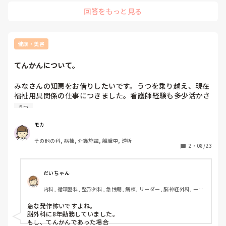
なので一度飲んでみては？

回答をもっと見る
それで不安が軽快されれば良い事ですし。

処方通りではなく自分で調節して飲んでる人もいますよ。もち
ろんその旨を主治医に伝え必要もありますが…。

もし自分の抑鬱状態が大丈夫そうなら、眠剤だけで様子みたい
といっても大丈夫だと思いますよ
健康・美容
てんかんについて。
みなさんの知恵をお借りしたいです。うつを乗り越え、現在
福祉用具関係の仕事につきました。看護師経験も多少活かさ
れ、入社後は充実、覚えることは多いけど、周りの人はとて
うつ
と優しい人ばかりです。ただ、ここ二週間、痙攣発作が起こ
るようになりました。もともと数ヶ月前からびくびくっとな
モカ
ることはありました。ただ、ほんの数分で終わることがおお
その他の科, 病棟, 介護施設, 離職中, 透析
く、寝ればけろっと治っていたため、そこまで気にせず、う
2
・
08/23
つもまだ残っているし、神経衰弱かな？くらいに思ってまし
た。しかし、この頃ひどくなり、突然の痙攣、呂律が回らな
い、脱力が目立ち、最近はほぼ毎日痙攣、救急車で３回運ば
だいちゃん
れ、一度入院、てんかんの可能性が高いと言われました。職
内科, 循環器科, 整形外科, 急性期, 病棟, リーダー, 脳神経外科, 一般
場からは、出勤できるときは事務作業に入ってもらうと言わ
病院
れました。事務作業でも周りの方やお客様の役に立てること
急な発作怖いですよね。

は理解してます。でも、やっと自分で興味をもって採用さ
脳外科に8年勤務していました。

れ、頑張っていたところにいまの現状があります。本日、て
もし、てんかんであった場合
