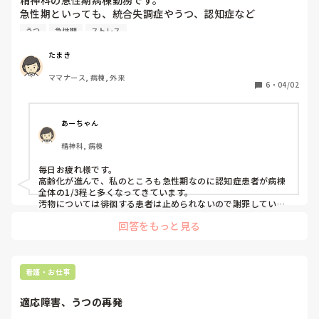
少し勇気を出して相談してみては？と思います！
急性期といっても、統合失調症やうつ、認知症など

老若男女が混合の病棟です。

うつ
急性期
ストレス
いまは高齢化だからこそ認知症患者さんが増えてきていて、
徘徊患者さんの物取りや他室侵入、放尿などトラブルが多発
たまき
しています。

ママナース, 病棟, 外来
その度に看護師が謝罪し汚物の片付けや物探しをしている状
6
・
04/02
況です。

正直言って看護師の仕事量、仕事内容を超えているとすら思
っています。

あーちゃん
みなさんの病院では同じような問題は起こりますか?
精神科, 病棟
毎日お疲れ様です。

高齢化が進んで、私のところも急性期なのに認知症患者が病棟
全体の1/3程と多くなってきています。

汚物については徘徊する患者は止められないので謝罪していま
す。物色や物取りについては、認知症のみならず他の患者でも
回答をもっと見る
あり得ることなので入院オリエンテーション時に説明し、自分
の物はロッカーに入れて鍵を閉めて保管するように、取られて
も責任は負えないと話しています。なので取られたと訴えてき
ても、同様の説明をして捜索はしません。盗む人が悪いのは百
も承知ですが、認知症相手だと悪気はなく自分のものと思い込
看護・お仕事
んでるせいでいざこざが悪化するので、自分で責任持って管理
してもらってます。盗まれたくない、管理できない物は持ち込
適応障害、うつの再発
まないようにと本人・家族の前で説明します。