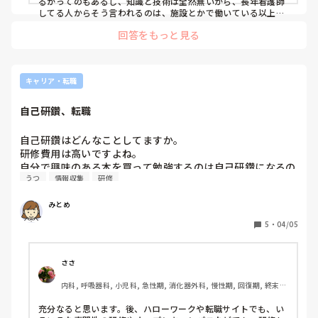
るかってのもあるし、知識と技術は全然無いから、長年看護師
かった時代を経験してきたからかもしれません。

してる人からそう言われるのは、施設とかで働いている以上致
し方無い部分はあるかな。3年働いて一人前って言うしね。
私は、過去に業務の多さや慢性的な残業、プリセプターをは
回答をもっと見る
じめとした人間関係でうつ病になったため急性期病院を辞
め、自分の能力不足の面もありますがパワハラに遭って回復
期病棟を辞めたことがあります。看護は好きですがこのよう
な過去があるため、病棟にこだわらず自分に合った場所で働
キャリア・転職
こうと決めました。病院はなかなか見つかりませんでした
が、自宅から近くて御縁もあり現在の職場に入職しました。

自己研鑽、転職
看護の勉強や医療行為は嫌いではありませんし、今後も新し
い入居者さんがいるので継続して学んでいきたいと思ってい
自己研鑽はどんなことしてますか。

ます。

研修費用は高いですよね。

人が少なく正直シフトを回していくにはギリギリの人数で、
自分で興味のある本を買って勉強するのは自己研鑽になるの
今後を担う若手職員として期待してくださっていますが、所
うつ
情報収集
研修
でしょうか。

謂おばさん世代の看護師の発言がどこか引っかかっている自
他人から認められるのは研修受講や認定資格なのでしょう
分がいます…
みとめ
か。時間とお金をかけてこそ意味があるのか。

悩んでるのは訪問看護研修をうけようかどうしようかという
5
・
04/05
悩みもあります。訪問看護研修受けてやるぞって気持ちを高
めて訪問看護に転職しようかどうしようか悩んでます。ネッ
トや本で情報収集できるけど働きながら研修うけること、転
ささ
内科, 呼吸器科, 小児科, 急性期, 消化器外科, 慢性期, 回復期, 終末
期, 保育園・学校, 小規模多機能, 看護多機能
充分なると思います。後、ハローワークや転職サイトでも、い