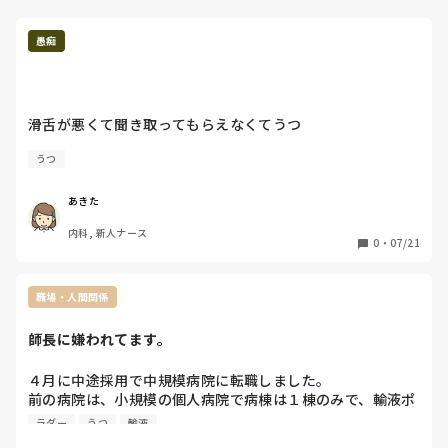
愚痴
滑舌が悪くて聞き取ってもらえなくてうつ
うつ
あきた
内科, 新人ナース
0
・
07/21
職場・人間関係
師長に嫌われてます。
４月に中途採用で中規模病院に転職しました。

前の病院は、小規模の個人病院で病棟は１棟のみで、輸液ポ
ンプもほぼ使用しないほどで、看護技術を習得したく、新人
ラダー
うつ
輸液
看護師として、ラダー教育を受けています。
