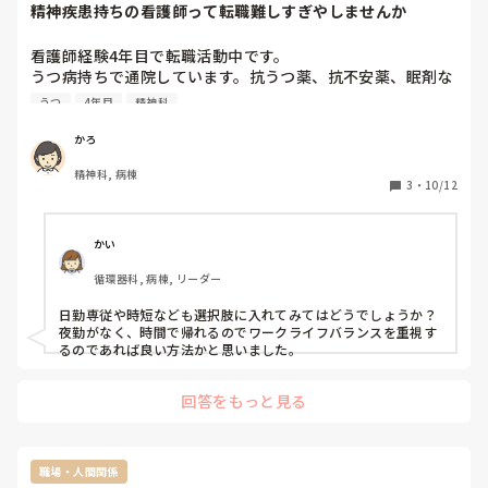
精神疾患持ちの看護師って転職難しすぎやしませんか
看護師経験4年目で転職活動中です。

うつ病持ちで通院しています。抗うつ薬、抗不安薬、眠剤な
ど飲んでおり、今は精神状態も落ち着いており、夜も眠れて
うつ
4年目
精神科
います。

8月末までは精神科病棟で日勤、夜勤ともにやっていまし
かろ
た。（夜勤は月5回ほど）。離職中であるため、情報を集め
精神科, 病棟
ながらワークライフバランスを重視して、うつが再燃しない
3
・
10/12
ように長く働けそうな所を探しているところです。

求人情報をみていると正社員で、休みをしっかり取れるよう
なところで、ここだ！という決め手になるものがな
かい
く、、、。面接に行っても結局は鬱は仕事に支障をきたさな
循環器科, 病棟, リーダー
いところまで回復しておりますとお伝えしてもお見送りにな
る始末。

日勤専従や時短なども選択肢に入れてみてはどうでしょうか？

うつ病持ちの人が、休みをちゃんと休めるワークライフバラ
夜勤がなく、時間で帰れるのでワークライフバランスを重視す
ンスのいい職場ってどこかないんでしょうか…？
るのであれば良い方法かと思いました。
回答をもっと見る
職場・人間関係