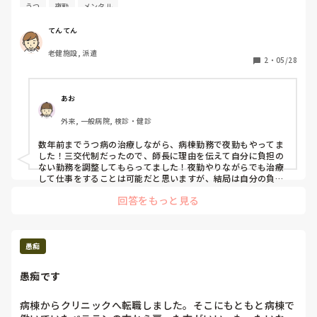
病棟に戻りたいのですが、夜勤はやらない方がいいと主治医
こんな夜勤の手伝いしてくれる師長さん居ないと思いますよ。

うつ
夜勤
メンタル
に言われています。

言葉使いは荒めですが、きちんとなゆさんの事思っているんじ
ゃないかと思いますので、思い詰める前に師長さんとお話する
てんてん
のはどうでしょうか。
5日勤をやるよりも夜勤をやっていた方が体力的に楽だと思
老健施設, 派遣
っていて、夜勤をやりたいです。

2
・
05/28
うつ病や双極性障害を持ってる人で夜勤もやっている人はい
ますか？
あお
外来, 一般病院, 検診・健診
数年前までうつ病の治療しながら、病棟勤務で夜勤もやってま
した！三交代制だったので、師長に理由を伝えて自分に負担の
ない勤務を調整してもらってました！夜勤やりながらでも治療
して仕事をすることは可能だと思いますが、結局は自分の負担
がオーバーして具合悪くならなければいいとは思います。

回答をもっと見る
主治医から夜勤をしないように言われていた時期もあったの
で、その頃はやっていなかったです。病棟で日勤だけの勤務に
してもらいましたが、徐々に居づらくなって異動などもしまし
た。
愚痴
愚痴です
病棟からクリニックへ転職しました。そこにもともと病棟で