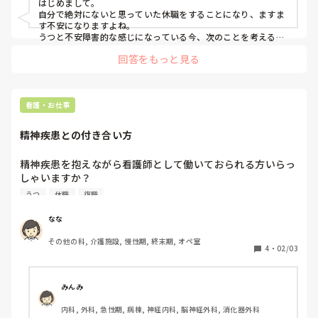
はじめまして。

自分で絶対にないと思っていた休職をすることになり、ますま
す不安になりますよね。

うつと不安障害的な感じになっている今、次のことを考えるの
はやめておきましょう。

回答をもっと見る
ネガティブなことばかり考えることになるので。

休職歴で転職しづらいというのも状況によりけりだと思います
よ。

私の友人にも元同僚でも休職後に転職してる人はいます。

看護・お仕事
今は、ゆっくりして心も身体も休めてくださいね。
精神疾患との付き合い方
精神疾患を抱えながら看護師として働いておられる方いらっ
しゃいますか？

4年目看護師です。

うつ
休職
復職
私は、社交不安障害、抑うつ、パニック発作があります。

最初は急性期病院で働いていましたが、昨年特養へ転職しま
なな
した。

その他の科, 介護施設, 慢性期, 終末期, オペ室
4
・
02/03
正社員として働いていますが、今は症状が強く出て休職中で
す。

みんみ
今の職場はそれなりに気に入っているので、症状が落ち着け
内科, 外科, 急性期, 病棟, 神経内科, 脳神経外科, 消化器外科
ば復帰予定です。
