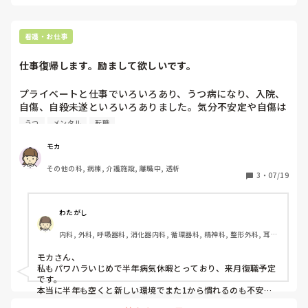
しても比べてしまうと思うのですが、自分は自分と割り切って
しまったら少し楽になった気はします。

行く前は不安なこともありましたが、時が経てば慣れてたなと
看護・お仕事
後になって思います。

もう無理なら無理で辞めたらいい。看護師の仕事はたくさんあ
仕事復帰します。励まして欲しいです。
ると言った割り切った気持ちで出勤したら少し気持ちが晴れま
した。

プライベートと仕事でいろいろあり、うつ病になり、入院、
少しでも気持ちが晴れたらと思います。
自傷、自殺未遂といろいろありました。気分不安定や自傷は
なくなり、かなり元気になりました。お金もなくなりつつあ
うつ
メンタル
転職
り、主治医からは家にずっといるといろいろ考えてしまうか
ら働いたほうがむしろいいと言われています。頑張りたいで
モカ
すが、働いていない期間が半年と少し長く、正直、新しい環
その他の科, 病棟, 介護施設, 離職中, 透析
境、新しい人、新しい利用者さんを相手にすることが少し怖
3
・
07/19
いです。だれか、背中を押して欲しいです。
わたがし
内科, 外科, 呼吸器科, 消化器内科, 循環器科, 精神科, 整形外科, 耳鼻
咽喉科, 皮膚科, 泌尿器科, リハビリ科, 訪問看護, 神経内科, 脳神経
外科, 慢性期, 回復期, 終末期
モカさん、

私もパワハラいじめで半年病気休暇とっており、来月復職予定
です。

本当に半年も空くと新しい環境でまた1から慣れるのも不安だ
し大変ですよね。
