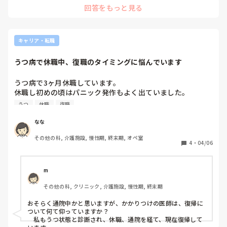
回答をもっと見る
キャリア・転職
うつ病で休職中、復職のタイミングに悩んでいます
うつ病で3ヶ月休職しています。

休職し初めの頃はパニック発作もよく出ていました。

そして、とにかく薬を飲んでご飯を一口でも食べて寝るとい
うつ
休職
復職
う感じの生活をしていました。しかし眠れないことが多かっ
たです。

なな
その他の科, 介護施設, 慢性期, 終末期, オペ室
休職2ヶ月目になると逆で、眠気が強くて寝てばかり。お腹
4
・
04/06
が減ったら何か食べる。夕方ごろになり、ようやく思考が回
ってきたと思ったら希死念慮と戦っていました。

m
今は休職3ヶ月目です。まだまだ寝てる時間が多いですが、
その他の科, クリニック, 介護施設, 慢性期, 終末期
ぼーっとしながらも外出したりもできるようになってきまし
た。

おそらく通院中かと思いますが、かかりつけの医師は、復帰に
ただ、外出した後はぐったりしてしまうので復職はまだ早い
ついて何て仰っていますか？

のかもしれないと思っています。

　私もうつ状態と診断され、休職、通院を経て、現在復帰して