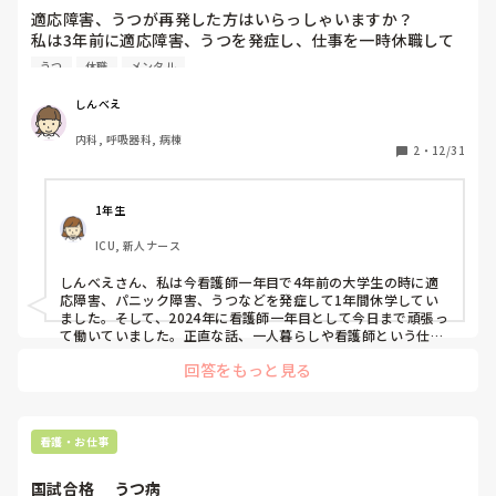
適応障害、うつが再発した方はいらっしゃいますか？

私は3年前に適応障害、うつを発症し、仕事を一時休職して
いました。

うつ
休職
メンタル
今は環境を変えて、適応障害、うつの症状はありませんが、
再発に不安を抱えています。

しんべえ
もし、そのような方がいらっしゃいましたら、経験談を教え
内科, 呼吸器科, 病棟
2
・
12/31
1年生
ICU, 新人ナース
しんべえさん、私は今看護師一年目で4年前の大学生の時に適
応障害、パニック障害、うつなどを発症して1年間休学してい
ました。そして、2024年に看護師一年目として今日まで頑張っ
て働いていました。正直な話、一人暮らしや看護師という仕事
を始めて仕事に行きたいって思っていた気持ちは無くなり、食
回答をもっと見る
欲なし、体が重い、何もしたくないといったうつ状態に襲われ
ています。そして、1年目だけど休職のこと視野に入れていま
す。(精神科の先生に休職してもおかしくない状態と言われたの
で)

なにか気になることありましたら気軽に質問してください🌼
看護・お仕事
国試合格     うつ病