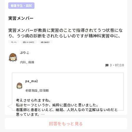
看護師復帰する→1-2年安定して働く→妊娠→産休育休取得
アドバイス頂けると嬉しいです。

し、その後復帰もできる…というロードマップかなぁと思いま
看護学生・国試
したが、女性としては年齢も気になるところですよね。

実習メンバー
実際、出産して子持ちになってからの就職はハードルが高まる
のが現実です。

実習メンバーが教員に実習のことで指導されてうつ状態にな
り、うつ病の診断をされたらしいのですが精神科実習中に、
例えばですが、めるさんは就労しないとしても生活は可能です
受け持ちのうつ病患者に「わたしうつ病なんです。」って言
うつ
受け持ち
精神科
か？

ったらしいのですがこれはアウトでしょうか。
(専業主婦的な)
ぷりこ
内科, 病棟
3
・
07/10
pa_ma2
老健施設, 回復期
考えさせられますね。

私はセーフというか、純粋に面白いと思いました。

看護師と患者といえど、結局、人対人なので正解はないのだと
思っています。

同じ病名で寄り添えるっていうのは強味なのかなぁ。

回答をもっと見る
患者さんがどう受け取って、どう反応したかが重要ですね。
