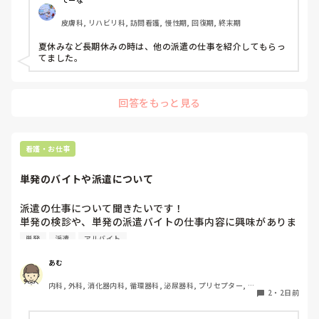
皮膚科, リハビリ科, 訪問看護, 慢性期, 回復期, 終末期
夏休みなど長期休みの時は、他の派遣の仕事を紹介してもらっ
てました。
回答をもっと見る
看護・お仕事
単発のバイトや派遣について
派遣の仕事について聞きたいです！

単発の検診や、単発の派遣バイトの仕事内容に興味がありま
すが、経験したことある方はいますか？内容や大変だったこ
単発
派遣
アルバイト
と等教えてほしいです！
あむ
内科, 外科, 消化器内科, 循環器科, 泌尿器科, プリセプター, リ
2
・
2日前
ーダー, 消化器外科, 一般病院