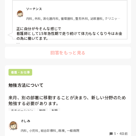
れるようになりたいという思いから急性期病棟に入職しまし
た。

ソーナンス
一般患者の病態にも興味がわかず日々の業務に疲れ勉強もや
内科, 外科, 消化器内科, 循環器科, 整形外科, 泌尿器科, クリニック, 
る気が出来ない。そんな自分に嫌気がさして退職しました。

透析
転職も考えましたが、どこの病院も働きたいと思えず病院見
正に自分が今そんな感じで

学先の人事課の方から転職サイトを利用して1年で離職する
看護師として15年急性期で走り続けて体力もなくなり今はお金
ような方を雇いたいとは思わないとお言葉を頂き転職活動も
の為に働いてます。

辞めてしまいました。(次働くとしても転職サイトは使いま
自分の不完全燃焼は体力面か就活っの疲れか（結構、業者使っ
せん)

回答をもっと見る
た面接は厳しい事多いです。）自分の叶えたかった助産師の夢
が遠いからか分析はいると思いますよ。

離職期間で助産師や、産婦人科での勤務に興味が湧きました
が、また今までのようにやる気が無くなって勉強出来なかっ
やりたくない事やろうとしたらそりゃモチベはないので

たらどうしようと考えてしまいます。

看護・お仕事
学生時代コロナ禍の関係で産科実習は行っていません。もし
バリバリ働きたくないのは病院の勤務形態がしんどいのか

パートやアルバイトならどうか

かしたらイメージと乖離した職場できつくなってすぐ辞めて
勉強方法について
しまわないか不安です。

疲れた時は休むか別の職種で働いてみるもありです。

（金銭面の体力は必要ですが）
来月、別の部署に移動することが決まり、新しい分野のため
自分が働きたいのか看護師として働きたくないのかすら分か
勉強する必要があります。

らないです。

みなさん何を見たりして勉強していますか？技術より病気に
モチベーション
勉強
転職
看護師としてのやる気が無くなったとき皆さんどうされてい
ますか？

さしみ
このような考え方をした事がある方現在どのような感じで働
いていますか？

内科, 小児科, 総合診療科, 病棟, 一般病院
5
・
4日前
実体験でも周りの方の話でも良いので、多くの意見が聞きた