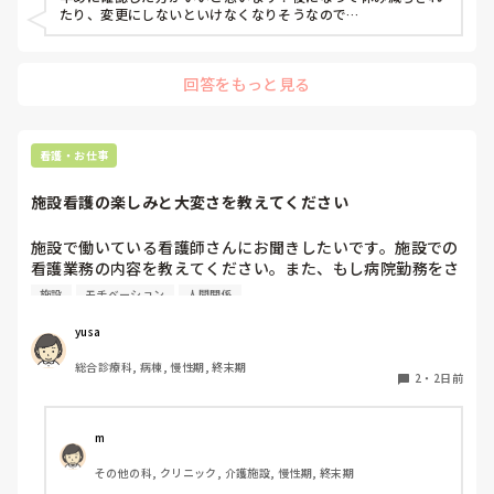
たり、変更にしないといけなくなりそうなので…
回答をもっと見る
看護・お仕事
施設看護の楽しみと大変さを教えてください
施設で働いている看護師さんにお聞きしたいです。施設での
看護業務の内容を教えてください。また、もし病院勤務をさ
れたことがあるなら、病院と比べて、大変なこと、逆に楽し
施設
モチベーション
人間関係
いことはなんですか？

施設にいってから、こんないい事があった、逆にここは大変
yusa
と思う事があったら、知りたいです。
総合診療科, 病棟, 慢性期, 終末期
2
・
2日前
m
その他の科, クリニック, 介護施設, 慢性期, 終末期