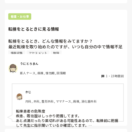
「次は気をつけよう」と振り返ったあとは、必要以上に自分を
責めないようにしています。

すぐに切り替えられない日があっても、眠って時間を置き、ま
看護・お仕事
た目の前の仕事に向き合うことが、私にとって一番の切り替え
方です。
転棟をとるときに見る情報
転棟をとるとき、どんな情報をみてますか？

最近転棟を取り始めたのですが、いつも自分の中で情報不足
だなと思います💦
情報収集
アセスメント
勉強
うにとろまん
新人ナース, 病棟, 慢性期, 回復期
1
・
23時間前
かじ
内科, 外科, 整形外科, ママナース, 病棟, 消化器外科
転棟患者の危険度

疾患、既往歴はしっかり把握してます。

あと点滴だったり薬切れがある可能性あるので、転棟前に把握
して先生に指示聞いているか確認してます。

また入れ歯や補聴器など移動時に無くすこともあるので、確認