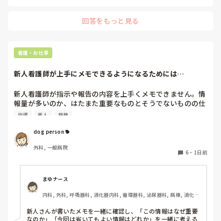
回答をもっと見る
看護・お仕事
新人看護師が上手にメモできるようになるためには…
新人看護師が指示や報告の内容を上手くメモできません。情
報量が多いのか、はたまた重要なものとそうでないものの仕
分けができないのか…  肝心な事柄を逃してしまいます。何
指導
新人
病棟
かよい指導方法はないでしょうか？　出来るだけゆっくり指
示・報告するよう皆で努力しています。
dog person 🐕
外科, 一般病院
6
・
1日前
まゆナース
内科, 外科, 呼吸器科, 消化器内科, 循環器科, 泌尿器科, 病棟, 消化器
外科, 一般病院
新人さんが書いたメモを一緒に確認し、「この情報はなぜ重要
なのか」「今回は省いてもよい情報はどれか」を一緒に考える