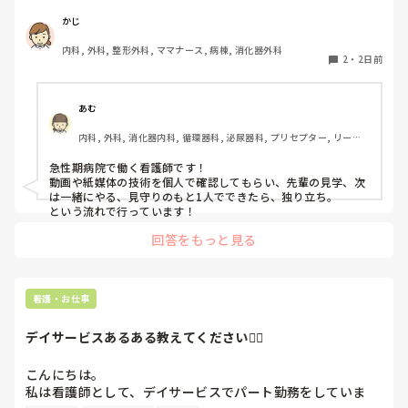
かじ
内科, 外科, 整形外科, ママナース, 病棟, 消化器外科
2
・
2日前
あむ
内科, 外科, 消化器内科, 循環器科, 泌尿器科, プリセプター, リーダ
ー, 消化器外科, 一般病院
急性期病院で働く看護師です！

動画や紙媒体の技術を個人で確認してもらい、先輩の見学、次
は一緒にやる、見守りのもと1人でできたら、独り立ち。

という流れで行っています！
回答をもっと見る
看護・お仕事
デイサービスあるある教えてください🙇‍♀️
こんにちは。

私は看護師として、デイサービスでパート勤務をしていま