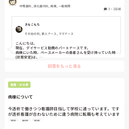
呼吸器科, 消化器内科, 病棟, 一般病院
3
・
2日前
きなこもち
その他の科, 新人ナース, ママナース
こんにちは。

現在、デイサービス勤務のパートナースです。

病棟にいた時、ペースメーカーの患者さんを受け持っていた時
(状態安定)は、

バイタルに付随する不整脈がないが無いか、創部の状態など

回答をもっと見る
ペースメーカーがきちんと作動されていない・不整脈のサイン
の場合があるため、

目眩やふらつきなどが現れることがあるためそのような事を観
察していました。

参考になれば幸いです。
看護・お仕事
病棟について
今透析で働きつつ看護師目指して学校に通っています。です
が透析看護が合わないために違う病院に転職も考えています
が病棟経験ないためにどう勉強して行けばいいでしょうか。

透析
勉強
病棟