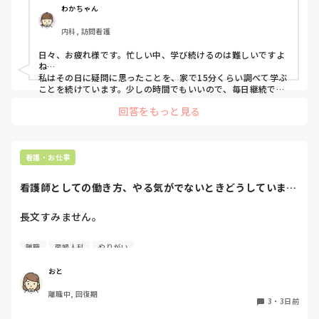
わかちゃん
内科, 訪問看護
日々、お疲れ様です。忙しい中、学び続けるのは難しいですよ
ね…

私はその日に疑問に思ったことを、家で15分くらい調べて学ぶ
ことを続けています。少しの時間でもいいので、毎日継続でき
るように心がけています。
回答をもっと見る
看護・お仕事
看護師としての働き方、やる気がでないときどうしています
か？
長文すみません。

急性期の消化器内科病棟で3年、地域包括ケア病棟で1年働い
離職
産婦人科
やりがい
てきました。

私自身バリバリ働きたいタイプではなく、看護師に疲れて現
おと
在離職中です。

離職中, 回復期
3
・
3日前
元々助産師に興味があったのですが、新卒で色んな患者を見