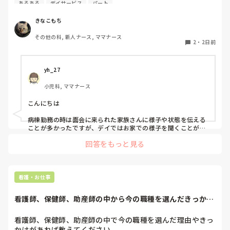
す。

あるある
デイサービス
パート
「これはデイサービスあるあるだな」と思うことはあります
か？病院勤務との違いを感じる場面も多いように思います。
きなこもち
皆さんのあるあるを聞いてみたいです。
その他の科, 新人ナース, ママナース
2
・
2日前
yh_27
小児科, ママナース
こんにちは

病棟勤務の時は面会に来られた家族さんに様子や状態を伝える
ことが多かったですが、デイではお家での様子を聞くことが多
くなりました！病気よりも利用者の生活を意識するようになっ
回答をもっと見る
た気がします😊
看護・お仕事
看護師、保健師、助産師の中から今の職種を選んだきっかけ
は？
看護師、保健師、助産師の中で今の職種を選んだ理由やきっ
かけがあれば教えてください。
