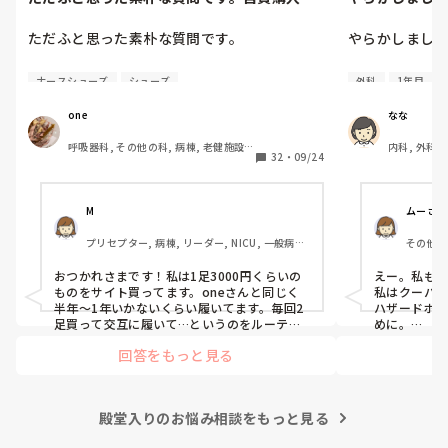
るナースシューズ(職場で使用し...
しました。物品
ただふと思った素朴な質問です。

やらかしました
自費購入するナースシューズ(職場で使用して
今日はじめての
ナースシューズ
シューズ
外科
1年目
る靴)っていくらくらいのものをどのくらいの
物品で滅菌の
期間使用していますか？

が、

one
なな
ゴミと一緒に
呼吸器科, その他の科, 病棟, 老健施設, 
内科, 外科,
わたしの職場の指定は「白のスニーカー」。

た。。

32
・
09/24
神経内科, 一般病院
療科, 新人ナ
すぐに汚くなるので1,500円は絶対に超えた
患者に使用し
回復期
くない思いがあり笑、商店街の靴屋さんやネ
が頭の中にあっ
ットで安く見つけた時に買って半年〜1年未
M
ムーさん
満で交換しています。

プリセプターに
プリセプター, 病棟, リーダー, NICU, 一般病院, 
その他の
「普通鑷子捨
大学病院
職場の人が「ナースシューズに3000円以上は
いような安物じ
おつかれさまです！私は1足3000円くらいの
えー。私も捨
出せない」って言ってて、わたしの倍額は出
「そんなミス
ものをサイト買ってます。oneさんと同じく
私はクーパー
せるのか！とびっくりしたので、世の皆さん
よ」

半年〜1年いかないくらい履いてます。毎回2
ハザードボ
はどうなのかなと…🤔
と言われました
足買って交互に履いて…というのをルーティ
めに。

ンにしてます。1500円で買えるのなら私も絶
回答をもっと見る
対そっちにしてると思うので良い買い物され
これは私じ
たしかに、よく
てて羨ましいです！(笑)
を洗濯ものと
手術室で使っ
問題か💦)
すし、

殿堂入りのお悩み相談をもっと見る
滅菌の種類とか
なんで頭回らな