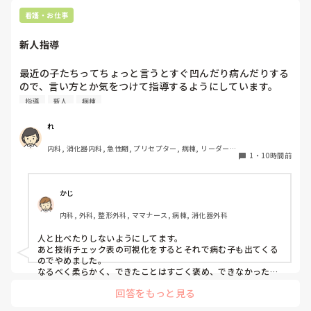
看護・お仕事
新人指導
最近の子たちってちょっと言うとすぐ凹んだり病んだりする
ので、言い方とか気をつけて指導するようにしています。

新人指導でみなさん気をつけていることはありますか？
指導
新人
病棟
れ
内科, 消化器内科, 急性期, プリセプター, 病棟, リーダー, 
1
・
10時間前
大学病院
かじ
内科, 外科, 整形外科, ママナース, 病棟, 消化器外科
人と比べたりしないようにしてます。

あと技術チェック表の可視化をするとそれで病む子も出てくる
のでやめました。

なるべく柔らかく、できたことはすごく褒め、できなかったこ
とはどうしたらいいと思う？って聞くように心がけてます。
回答をもっと見る