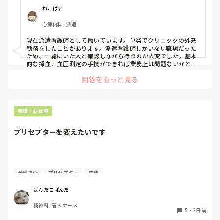
ねこばす
心療内科, 派遣
現在派遣看護師として働いています。単発でクリニックの外来
勤務をしたことがあります。派遣看護師しかいない職場だった
ため、一緒にいた人と確認しながら行うのが大変でした。基本
的な採血、血圧測定の手技ができれば業務上は問題ないかと思
われます。派遣看護師しかいない職場で1人対応もしなければ
回答をもっと見る
ならないケースもあるため内容をしっかり確認することをおす
すめします。
看護・お仕事
プリセプターを変えたいです
質問失礼します。

看護技術
プリセプター
先輩
4月に入職してまだ少ししか経っていないのですが、プリセ
ぱんだこぱんだ
プターを変えたいと考えています。ただ、同じ病棟の先輩で
精神科, 新人ナース
もあるため、なかなか相談することができません。

5
・
2日前