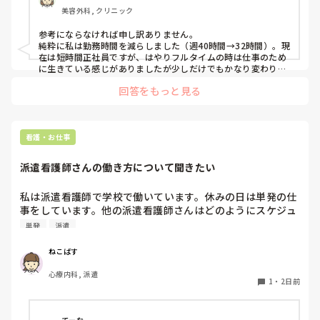
美容外科, クリニック
参考にならなければ申し訳ありません。

純粋に私は勤務時間を減らしました（週40時間→32時間）。現
在は短時間正社員ですが、はやりフルタイムの時は仕事のため
に生きている感じがありましたが少しだけでもかなり変わりま
す。
回答をもっと見る
看護・お仕事
派遣看護師さんの働き方について聞きたい
私は派遣看護師で学校で働いています。休みの日は単発の仕
事をしています。他の派遣看護師さんはどのようにスケジュ
ールを組んで働いてますか？
単発
派遣
ねこばす
心療内科, 派遣
1
・
2日前
てーな