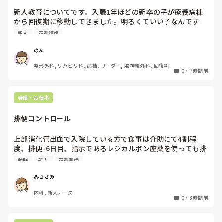
・町立病院で働きながら通信学校に行くしかないと考えてま
新人教育についてです。入職1年ほどの新卒の子が療養病棟
すが、どうしても正社員で働くのは不安です

から回復期に移動してきました。明るくていい子なんです
（田舎特有の人間関係、道を歩けば知り合いに会う、正社員
が、自分で判断するということができないというか、責任を
新人
正看護師
で入ってしまったら夜勤あり、今までの経験から夜勤すると
負うことを恐れている感じがします。もちろん相談してくれ
濃い人間関係に巻き込まれがち、ただでさえ勉強で精一杯な
たり、指示を仰いでくれることはいいことなんですが、坐薬
のん
のに人間関係に悩まされるのはもうこりごり

を入れるかどうかとか、患者さんの状態を見てそろそろ自分
整形外科, リハビリ科, 病棟, リーダー, 脳神経外科, 回復期
で判断して欲しいと思っています。が、なかなかうまく伝わ
0
・
7時間前
・何より正社員やりながら膨大なレポート、遠方への実習、
りません。うちの病院のシステム的に夜勤は看護師が1人に
通学に耐え切れる自信がありません

なるのでそう言った判断力がないと逆に怖いというところが
あります。どういう指導をしていくのが伝わるのでしょう
看護・お仕事
・不安障害、ストレスで悪化しがちな婦人科疾患持ちで、両
か。
立は難しいだろうから看護師パートで仕事を探したい

排便コントロール
・金銭的には看護協会からの給付金を借りようと考えてます

上部消化管出血で入院している方で食事は介助にて4割程
度、排便-6日目、指示であるレジカルボン座薬を使っても排
便なく、摘便しても便塊に触れることがない方ってどうした
正社員やりながら、正看護師取った人からしたら甘えてると
勉強
新人
正看護師
らいいですか？？

思われてしまうかもしれませんが、自分の体調やキャパを考
便秘指示を使っても排便ないことを医師に伝えるべきです
えたらパートがいいかなと考えてます

みささみ
か？？
内科, 新人ナース
通信学校に通ってる最中はパートな働き方はありでしょう
0
・
8時間前
か？

パートも責任は変わらないのは理解しています
