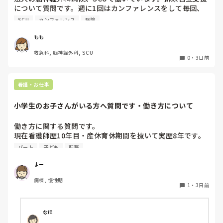
について質問です。週に1回はカンファレンスをして毎回、
留置カテーテルの入っている人と抜去された人全員の計画書
SCU
カンファレンス
病院
を作成しています。激務のなか、けっこうな負担です💦

導入する前よりは早期抜去につながっているかな、というく
もも
らいではっきり言って加算のためだけにやってる感じです…

救急科, 脳神経外科, SCU
どこの病院もそうなのでしょうか？もっといい支援につなが
0
・
3日前
っているのでしょうか？

もっと効率的なやり方してます、とかあったら教えてくださ
い！
看護・お仕事
小学生のお子さんがいる方へ質問です・働き方について
働き方に関する質問です。

現在看護師歴10年目・産休育休期間を抜いて実歴8年です。

今後の働き方について悩んでいます。

パート
子ども
転職
再来年から子どもが小学生になります。

まー
小1の壁(帰りが早い・土曜が休み)に備えて、

病棟, 慢性期
日勤9〜17時のフルタイム正社員から週4パート勤務9〜16時
1
・
3日前
に変えようか、このままフルタイムのままいけるか迷ってい
ます。

正社員だと毎週土曜はほぼ出勤、日曜もシフト次第で出勤で
なほ
す。ただボーナスは手放したくない…。
