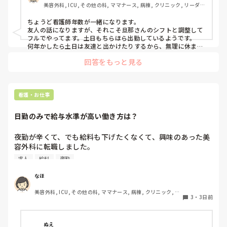
美容外科, ICU, その他の科, ママナース, 病棟, クリニック, リーダ
さすがに1人でお留守番はできないので、同じくシフトの夫
ー, 消化器外科, 一般病院
と相談しながら頑張るか、低学年のうちはパートにするか。

ちょうど看護師年数が一緒になります。

友人の話になりますが、それこそ旦那さんのシフトと調整して
小学生のお子さんがいる看護師さん、働き方はどうされてま
フルでやってます。土日もちらほら出勤しているようです。

すか？
何年かしたら土日は友達と出かけたりするから、無理に休まな
くてもいいかと思って、と先日話しておりました！
回答をもっと見る
看護・お仕事
日勤のみで給与水準が高い働き方は？
夜勤が辛くて、でも給料も下げたくなくて、興味のあった美
容外科に転職しました。

その後数年働き、現在育休中です。

求人
給料
夜勤
終業時間が遅いことから今後転職を考えています。

病院の求人を見ても、やはり夜勤をしないと、、という感じ
なほ
です。

美容外科, ICU, その他の科, ママナース, 病棟, クリニック, リ
3
・
3日前
ーダー, 消化器外科, 一般病院
夜勤がなくても時給がいい看護師の仕事はなんでしょうか？
ぬえ