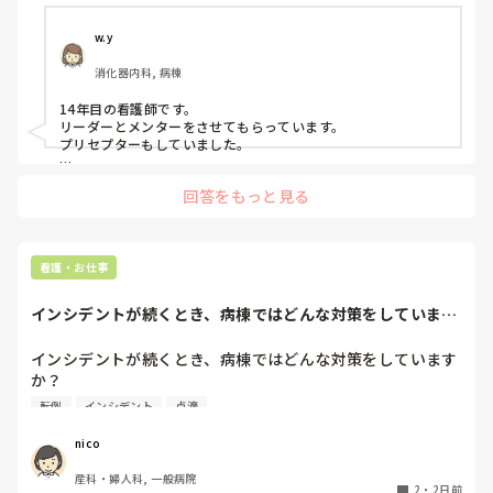
私はもともと人見知りで、自分から悩みや相談事を人に話す
ことが苦手なタイプです。

w.y
消化器内科, 病棟
プリセプターを変えたいと思った理由は、プリセプターとの
距離感です。

14年目の看護師です。

リーダーとメンターをさせてもらっています。

入職してすぐのオリエンテーションや研修でプリセプター制
プリセプターもしていました。

度について説明は受けていましたが、他病棟の同期はすでに
私は、今メンターしているのでプリセプターにプリセプティー
自分のプリセプターを知っている中で、私だけ6月頃まで誰
回答をもっと見る
のことを聞いたりしています。

がプリセプターなのか知りませんでした。知ったきっかけ
プリセプティーにも自分から話しかけています。

も、教育担当師長との面談でした。プリセプター本人から直
接伝えてもらえなかったこともあり、その頃からずっと距離
プリセプターの役割は、パンダコパンダさんのイメージどおり
を感じています。

です。ただ、勤務的にプリセプターと同じ日をしょっちゅう作
看護・お仕事
れないので、プリセプターを中心に教えたりフォローしていま
すが、みんなで１年生を教えるみたいなかんじです。

また、人見知りな性格もあって、研修で学んだ看護技術を練
インシデントが続くとき、病棟ではどんな対策をしています
何に悩んでいるのか、どんな技術が苦手なのかなどはプリセプ
習するために先輩へお願いすることが「迷惑ではないか」と
か？
ターを窓口にしている感じです。

思ってしまい、なかなか声をかけることができません。その
インシデントが続くとき、病棟ではどんな対策をしています
点については、自分自身でも改善しなければいけないと思っ
プリセプターが自分の役割を分かっていないのか、自分がプリ
か？

ています。

セプターになっていること自体分かっていないのかもしれませ
内服間違いや、転倒、点滴の自己抜去など、同じようなイン
転倒
インシデント
点滴
ん。

シデントが続いてしまうことがあります。

先輩に話しかけずらいのは良く分かりますが、自分がプリセプ
一方で、プリセプターは放任主義なのか、研修内容や看護技
皆さんの職場では、効果があった取り組みや工夫はあります
ティーになっていること挨拶にいきましたか？

nico
術の練習状況について聞かれることはほとんどありません。
か？
「今のうちに練習した方がいいよ」と言われることはありま
今は８月なので、パンダコパンダさんの状況が良くなっている
産科・婦人科, 一般病院
2
・
2日前