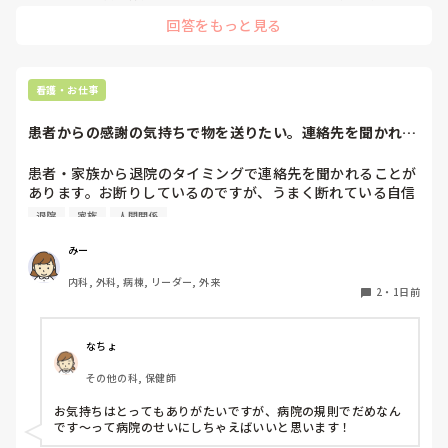
すし私には合ってたかなと思います。ただ、自分の行きたい日
回答をもっと見る
にちに空きがあるか分からないのでそこは難点ですかね。
看護・お仕事
患者からの感謝の気持ちで物を送りたい。連絡先を聞かれた
らどうしてますか...
患者・家族から退院のタイミングで連絡先を聞かれることが
あります。お断りしているのですが、うまく断れている自信
がないです。その場面ではどうのように対応するのが良いで
退院
家族
人間関係
すか。
みー
内科, 外科, 病棟, リーダー, 外来
2
・
1日前
なちょ
その他の科, 保健師
お気持ちはとってもありがたいですが、病院の規則でだめなん
です〜って病院のせいにしちゃえばいいと思います！