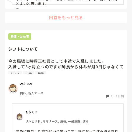
とよいと思います。

ただ間違いを指摘するのではなく、患者さんの状態や報告の目
回答をもっと見る
的に照らして振り返ることで、重要度を判断する力が少しずつ
身につくのではないでしょうか。最初は情報を多く書いてしま
うことも自然だと思うので、繰り返し一緒に整理しながら、必
要な内容を選べるよう支援するとよいと思います。
看護・お仕事
シフトについて
今の職場に時短正社員として中途で入職しました。

入職して3ヶ月立つのですが師長から休みが月9日じゃなくて
8日だったと言われました。

シフト
中途
転職
8月分のシフトは出て休みは9日でした。

どこか休みのところを出勤したほうがいいか師長に確認した
みささみ
ほうがいいでしょうか。
内科, 新人ナース
1
・
1日前
もちくろ
リハビリ科, ママナース, 病棟, 一般病院, 透析
早めに確認した方がいいと思います！後になって休み減らされ