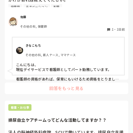
私は「医療職以外の方と関わり、知見を増やしたい」という
保健師
モチベーション
転職
思いより保健師を志しました。

差し支えない範囲で皆さんの志したきっかけや思いをお聞か
佐藤
せください！
その他の科, 保健師
2
・
2日前
きなこもち
その他の科, 新人ナース, ママナース
こんにちは、

現在デイサービスで看護師としてパート勤務しています。

看護師の資格があれば、保育にもいけるため資格をとりまし
た。

回答をもっと見る
その時は保育士の資格は独学で取得途中だったので。。(今は両
方も資格あります。)

その他に、祖父が亡くなった時の看護師の対応で私自身心が救
われたことや、

子ども達の家族が重い癌で、、、

看護・お仕事
当時私に医療の知識があればもっと寄り添えたのではと思った
3つの理由が主な理由です。
排尿自立ケアチームってどんな活動してますか？？
法人の脳神経外科病院、SCUで働いています。排尿自立支援