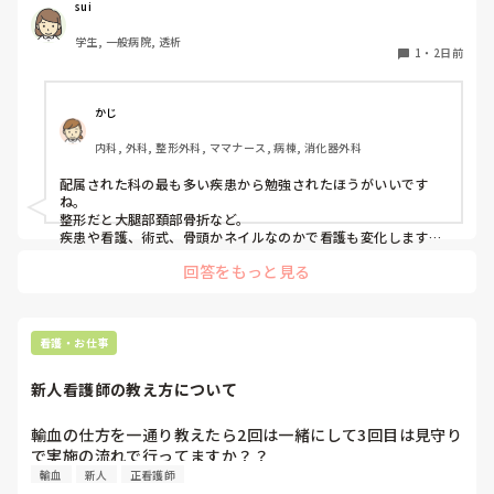
sui
学生, 一般病院, 透析
1
・
2日前
かじ
内科, 外科, 整形外科, ママナース, 病棟, 消化器外科
配属された科の最も多い疾患から勉強されたほうがいいです
ね。

整形だと大腿部頚部骨折など。

疾患や看護、術式、骨頭かネイルなのかで看護も変化します。

受け持った患者からでもいいので、日々勉強が必要となると思
回答をもっと見る
います。
看護・お仕事
新人看護師の教え方について
輸血の仕方を一通り教えたら2回は一緒にして3回目は見守り
で実施の流れで行ってますか？？
輸血
新人
正看護師