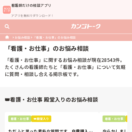
看護師
だけの相談アプリ
アプリを無料でダウンロード！
お悩み相談
「看護・お仕事」のお悩み相談
「
看護・お仕事
」のお悩み相談
「
看護・お仕事
」に関するお悩み相談が現在
28543
件。
たくさんの
看護師
たちと「
看護・お仕事
」について気軽
に質問・相談し合える掲示板です。
👑看護・お仕事 殿堂入りのお悩み相談
看護・お仕事
👑殿堂入り
看護・お仕事

ただふと思った素朴な質問です。自費購入す
やらかしまし