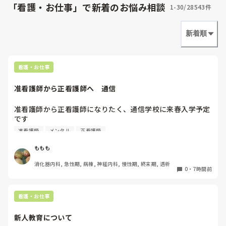
「看護・お仕事」で新着のお悩み相談
1-30/28543件
市長さんは、

患者さんに迷
夫、

新着順
と慰めてくれま
自分が情けなく
明日からの勤務
看護・お仕事
こんなバカな
准看護師から正看護師へ　通信
い笑
准看護師から正看護師になりたく、通信学校に来春入学予定
です

不安な事が複数あり、質問させていただきたいです

准看護師
メンタル
正看護師
ももも
・現在片道1時間の通勤時間、派遣で病棟勤務してます。し
消化器内科, 急性期, 病棟, 神経内科, 慢性期, 終末期, 透析
かし職場環境はよくなく通信学校に通いながらここで働くの
0
・
7時間前
は無理そう

・現在の居住地がドがつく田舎で近くには小さな町立病院し
看護・お仕事
かない

新人教育について