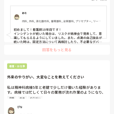
すが、それ以上の関わりは特にありません。

といいなって思います。

あなたが考えている、同じ病棟だから言いにくいって分かりま
す。私なら、変えたいってことは言わずに周りにいる先輩に聞
私のイメージでは、プリセプターは一緒に技術練習をしてく
いたり技術練習の相手をお願いします。

あむ
れたり、定期的に悩みや困っていることを聞いてくれたりす
話しかけやすい先輩はいますか？

る存在だと思っていました。しかし、実際にはそのような関
内科, 外科, 消化器内科, 循環器科, 泌尿器科, プリセプター, リーダ
わりはなく、面談などもありません。そのため、ずっと距離
ー, 消化器外科, 一般病院
今は大事な時なので、色んな事に悩むのはよく分かります。

を感じています。

変えて欲しいって言ったあとの環境が悪いほうに変わってしま
初めまして！看護師10年目です！

わないか心配なので、その日にフォローについてくれた先輩に
インシデントが続いた場合は、リスクが病棟会で発表して、意
話しかけたら良いのかなって思います。

識してもらえるようにしていました。また、点滴の自己抜去が
一方で、他の先輩方は普段の会話の中で「何か困っているこ
続いた時は、固定方法について再検討したり、不必要なデバイ
とはない？」と気にかけてくださることが多く、そのような
プリセプターが付くのが1番いいですが、あまり関わり方を知
スがないか他職種を交えてカンファレンスを行ったりしていま
関わりを感じています。しかし、プリセプターに対してはそ
回答をもっと見る
らなそうなので。私なら、プリセプターに話を聞きたいところ
した！
のような印象を持てません。

ですが‥。

パンダコパンダさんの今の状況が良くなっていることを願って
これは私の考え方がおかしいだけなのでしょうか。それと
看護・お仕事
も、どこのプリセプターもこのような関わり方が一般的なの
でしょうか。

外来のやりがい、大変なことを教えてください
プリセプターを変えたいと思っていますが、今の時期に変更
私は精神科病棟5年と老健で少しだけ働いた経験がありま
をお願いすると、同じ病棟で働く先輩後輩という関係もあり
す。病棟では忙しくて日々の業務が流れ作業のようになり、
ますし、今後も教えていただく立場なので、とても気まずく
最初はやりがいを感じられたのですが慣れてくると これは
なってしまうのではないかと不安で、なかなか言い出せませ
復職
外来
やりがい
看護と言っていいのだろうか とやりがいを感じられなくな
ん。

ってしまいました。現在は離職しているのですが、ずっと外
ぴな
来に興味がありチャレンジしてみたい気持ちがあります。外
このような場合、どうしたらよいでしょうか。
