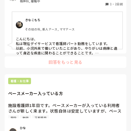
精神科, 離職中
来経験のある方、やりがいや大変だったことなど教えていた
1
・
2日前
だけませんか？
長文の質問失礼します🙇‍♀️
きなこもち
その他の科, 新人ナース, ママナース
こんにちは、

私は現在デイサービスで看護師パート勤務をしています。

以前、小児外来で働いていたことがあり、やりがいは病棟と違
って身近な疾患に関わることができることです。

小児の場合、園での感染症により来ることが多く対応を学ぶこ
回答をもっと見る
とが出来るため経験になります。また、ドクターがすぐ近くな
ため、急変してもすぐに呼ぶことが出来ることが安心です。

参考になれば幸いです。
看護・お仕事
ペースメーカー入っている方
施設看護師1年目です。ペースメーカーが入っている利用者
さんが新しく来ます。状態自体は安定していますが、ペース
メーカー入っている方の観察や注意した方がいい点あれば教
施設
勉強
正看護師
えていただきたいです。
ひな