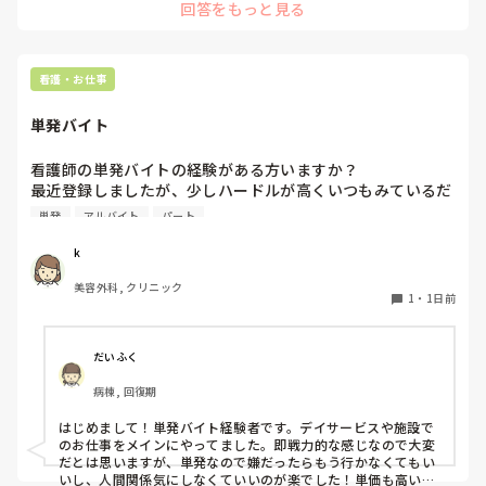
回答をもっと見る
看護・お仕事
単発バイト
看護師の単発バイトの経験がある方いますか？

最近登録しましたが、少しハードルが高くいつもみているだ
けです。

単発
アルバイト
パート
1度行ってもういいかなと言っている知り合いもいて、どの
ような雰囲気なのか知りたいです。
k
美容外科, クリニック
1
・
1日前
だいふく
病棟, 回復期
はじめまして！単発バイト経験者です。デイサービスや施設で
のお仕事をメインにやってました。即戦力的な感じなので大変
だとは思いますが、単発なので嫌だったらもう行かなくてもい
いし、人間関係気にしなくていいのが楽でした！単価も高いで