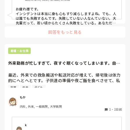
鎮痛剤があるのですが、夜勤帯でダブル確認までしました
が、25mgを投薬してしまった。（病棟にないのですぐに投
お疲れ様です。

与できるようにと先輩が受けてくださっていて冷蔵庫に入っ
インシデントは本当に身も心もすり減らしますよね。でも、人
ている坐薬を挿入した記憶になっていますが、謎に25mgの
は誰でも失敗するんです。失敗していない人なんていない。大
薬を受けてしまっておりその日の配置薬が-1になってしまっ
先輩だって、若い頃からたくさん失敗をしている。あなただけ
ではないんです。

ており投与は確定）。先輩がたまたま見直しており気づい
回答をもっと見る
だから、ダブルチェック、指差し呼称があるんですもんね。
た。

「もりとかけじく」わたしも常に意識しています！

言い訳だったらたくさんできます。病棟編成があって平均年
このインシデントは、きっとあなたにどんなに忙しくても確認
齢が若い日勤が多い（1年目とのペアしかない）。夜勤の数
時には一呼吸おいて焦らずやればよいんだよって教えてくれた
看護・お仕事
がシフト上4回ぐらいしかなかったのに編成後は6・7回もあ
のかもしれません。

患者さんのお昼はもちろ早いに越したことはないかもしれない
る。離床センサーが2台あるしそれに加えて認知症もいる
外来勤務が忙しすぎて、夜すぐ眠くなってしまいます。自分
けど、患者さんは走り回っている看護師さんをみて怒ることは
し、ナースコール多いし受け持ちがおもい。

の時間どう作って...
ないです！落ち着いて確認の5分と配膳が遅れる5分、どちらが
こんなに失敗続くとまた何か起きるのではないか？と考えて
大切か。遅くなってすみません、ってその言葉だけで患者さん
最近、外来での救急搬送や転送対応が増えて、帰宅後は体力
しまって勤務がこわい。仕事に行くのがこわいです。　

だってわかると思います！

的にへとへとです。子供達の準備や夜ご飯を食べさせて、私
患者さんの安全が守られないぐらいなら、リフレッシュ休暇
十分頑張っているから、自分を責めないでください。責める代
自身も夜ご飯を食べたらすぐ眠くなってしまい、自分の時間
副業
外来
子ども
わりに、次同じ場面だったら、今度はどうするかなって思えれ
とか休職とかして一旦休んだ方がいいのではないか？と視野
がほとんど取れていません。

ば大丈夫です。

に入れて悩んでます。

もか
そして、今お辛い気持ちを上司に話せるようなら、ぜひ話して
副業や趣味など、やりたいことはあるのに時間と体力がなく
ミスが続いた時どうしたらいいのか教えてください
みてください。この病棟の忙しさの中で、責任感が強く頑張り
内科, 外来, 一般病院, 大学病院
て手が出せない状態です。

1
・
2日前
屋さんのあなたが抱えるのは当然だと思う。だからこそ、心も
勤務も職場内のサポートにも余裕がないといけないのかなと思
忙しい中でも自分の時間を作っている方、どんな工夫をして
います。

いますか？朝活や隙間時間の使い方など、実践していること
今は、職場内が一つのチームになる途中だと思うので。そうい
k
があればぜひ教えてください。
う時は、周りも余裕がない時なんだと思いますよ！