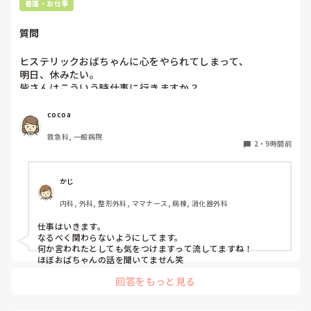
看護・お仕事
パートは子どもがいる人が多数だと思ってましたが、雇って
もらえますでしょうか？
質問
ヒステリックおばちゃんに心をやられてしまって、

明日、休みたい。

皆さんはこういう時仕事に行きますか？
cocoa
救急科, 一般病院
2
・
9時間前
かじ
内科, 外科, 整形外科, ママナース, 病棟, 消化器外科
仕事はいきます。

なるべく関わらないようにしてます。

何か言われたとしても気をつけますって流してますね！

ほぼおばちゃんの話を聞いてません笑
回答をもっと見る