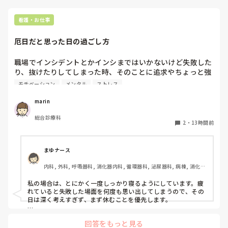
看護・お仕事
厄日だと思った日の過ごし方
職場でインシデントとかインシまではいかないけど失敗した
り、抜けたりしてしまった時、そのことに追求やちょっと強
めに指摘してくる先輩って少なからずあると思います。抜け
モチベーション
メンタル
ストレス
たら先輩に言われそうとかって、そう思うと凄く不安になっ
たり落ち込みます。中には抜けたら気づいた人がやればいい
marin
よで済む優しい方もおりますが、抜けたり失敗した時、私の
総合診療科
場合は凄く引きづります。次は抜けないようにしないととか
2
・
13時間前
って色々考えてしまうと他のことにやる気がでなくなりま
す。例えば予定あったのにキャンセルしたくなったりとか、
その日は何もしたくなくなるんです。抜けたり失敗起こした
まゆナース
りした時、どのように切り替えてますか？ 
内科, 外科, 呼吸器科, 消化器内科, 循環器科, 泌尿器科, 病棟, 消化器
外科, 一般病院
私の場合は、とにかく一度しっかり寝るようにしています。疲
れていると失敗した場面を何度も思い出してしまうので、その
日は深く考えすぎず、まず休むことを優先します。

翌日また仕事に行くのが不安でも、実際に業務を一つずつこな
回答をもっと見る
していくうちに、少しずつ気持ちが前に進むことが多いです。