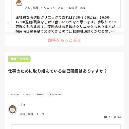
内科, 病棟, クリニック, 外来, 一般病院, 透析
正社員なら透析クリニックであれば7:30-8:00出勤、16:00-
17:00退勤(残業なし)が1番いいのかなと思います。手取りで30
万近くもらえます。夜間透析ある透析クリニックもありますが
採用時日勤希望で交渉できるので比較的融通効くかなと思いま
す。
回答をもっと見る
看護・お仕事
仕事のために取り組んでいる自己研鑽はありますか？
資格取得や勉強会への参加など、現場での仕事に活かすため
モチベーション
勉強
正看護師
に

続けている取り組みはありますか。忙しい勤務の合間に学び
ゴリ
の

内科, 病棟, リーダー
時間を確保するのは簡単ではないと思います。どんな工夫を
2
・
3日前
して

学びを続けていますか。
