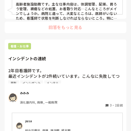
高齢者施設勤務です。主な仕事内容は、体調管理、配薬、胃ろ
う管理、褥瘡などの処置、お看取り対応…こんなところがメイ
ンでしょうか。病院と違って、大変なところは、医師がいない
ため、看護師で状態を判断しなければならないところ。特にモ
ニターや検査機器があるわけでもないので、バイタルや自分の
回答をもっと見る
五感で観察し、感じたことで判断しなければならない。認知症
の方がほぼほぼなので、訴えることもできないし、聞いても答
えられないので、苦労しています。

　施設に移って良かったと思うことは、時間の流れが緩やかな
ことですかね。あとは、介護と分業なので、トランスがない、
看護・お仕事
私はもう歳なので、助かっています。
インシデントの連続
2年目看護師です。

最近インシデントが2件続いています。こんなに失敗してつ
らい。1回失敗した時にすごく落ち込んで反省したのに続い
薬剤
インシデント
メンタル
ていて、向いてないのかな？と思っています。

1件目は、夜勤帯で整腸剤な錠剤から細粒へ処方変更があっ
みみみ
ていたのに変更されておらずそのまま錠剤投与。言い訳です
消化器内科, 病棟, 一般病院
がいつもは電子カルテまで使ってみるけど、感染あって隔離
3
・
2日前
中の人だったため紙の処方箋のみの確認になってしまった。
1年生と同じチームでチームが全くまわっておらず昼食が届
いてしまったので早く配らなきゃと焦ってしまった。

yusa
2件目は、病棟にある配置薬に50mgではなく25mgの坐薬の
総合診療科, 病棟, 慢性期, 終末期