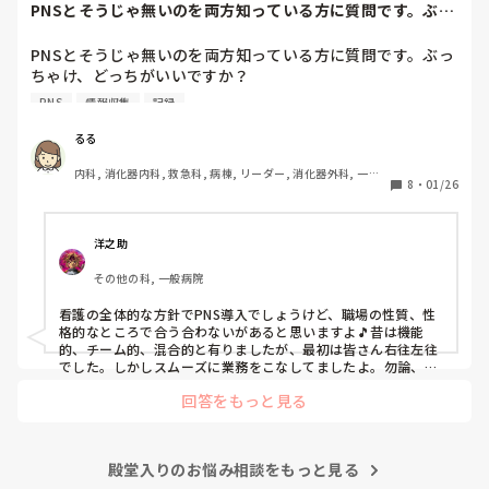
PNSとそうじゃ無いのを両方知っている方に質問です。ぶっ
自分が情けなくて情けなくて😭

ちゃけ、どっち...
明日からの勤務が怖い笑

PNSとそうじゃ無いのを両方知っている方に質問です。ぶっ
ちゃけ、どっちがいいですか？

こんなバカな私をせめて笑い飛ばしてください笑
PNS
情報収集
記録
私の病院は３年前からPNSを導入して、一部の病棟はその
後、PNSを廃止しました。

るる
私は、そのPNSを廃止した病棟からまだPNSをやっている病
内科, 消化器内科, 救急科, 病棟, リーダー, 消化器外科, 一般
棟に9月に異動してきました。

8
・
01/26
病院
ぶっちゃけ、新人のレベルにかなりの差が出ているなぁと感
じざるを得ませんでした。

色々な病棟に入院したことのある患者さんも、「(私が異動
洋之助
する前の病棟の方が)新人が患者から見てもよく動けてた
その他の科, 一般病院
よ」と言っていました。

現病棟はPNSだけれども、結局は忙しくて、新人の面倒を見
看護の全体的な方針でPNS導入でしょうけど、職場の性質、性
てられず、清潔ケアや単純に点滴を繋げてくるなど、簡単な
格的なところで合う合わないがあると思いますよ🎵昔は機能
仕事しか新人にさせていませんでした。PNSを廃止した病棟
的、チーム的、混合的と有りましたが、最初は皆さん右往左往
では、イベントは必ずと言っていいほど新人に担当させて、
でした。しかしスムーズに業務をこなしてましたよ。勿論、指
導する事も😉🆗✨でしたよ🎵どうしてもPNSの導入なら皆さん
指導者やリーダーが責任持って指導することで、新人ができ
回答をもっと見る
と意見交換を行うべきと思いますよ🎵それに人手が足りないの
ることがどんどん増えていったと思っています。

は昔から口癖のように言われていますよ🎵人手が足りない分は
現在の病棟はスタッフの人数が少ないので、1ペアで患者14
足りるように業務をこなしている人もいます。意欲的でない新
人とか受け持つことも当たり前な感じです。

人も昔からいますのでね🎵とどのつまり看護師が自分の仕事へ
朝の情報収集にも時間がかかり、結果、患者のことがわから
殿堂入りのお悩み相談をもっと見る
の向き合い方になると思いますよ🎵僕は昔の人間なので、昔は
良かったよしか言えませんが、今と比べると個人的な動きが多