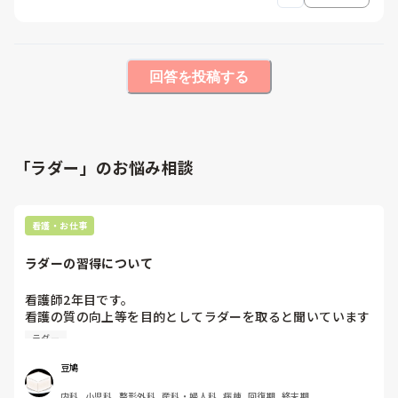
回答を投稿する
「ラダー」のお悩み相談
看護・お仕事
ラダーの習得について
看護師2年目です。

看護の質の向上等を目的としてラダーを取ると聞いています
が、ナラティブや評価表が進まなかったり、重大なインシデ
ラダー
ントを起こしてしまった経緯もあり、ラダーを取るべきか悩
んでおります。

豆鳩
師長やプリセプターからは早めにラダーを取った方が良いと
内科, 小児科, 整形外科, 産科・婦人科, 病棟, 回復期, 終末期