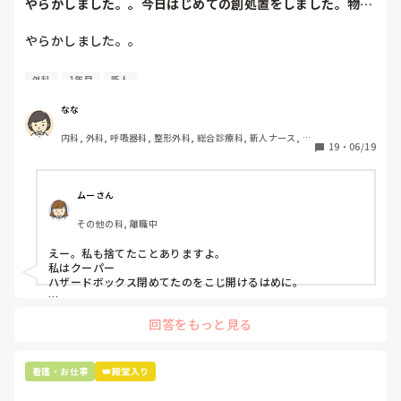
やらかしました。。今日はじめての創処置をしました。物品
で滅菌の鑷子やハ...
やらかしました。。

今日はじめての創処置をしました。

外科
1年目
新人
物品で滅菌の鑷子やハサミを使ったのですが、

ゴミと一緒に、ノリで鑷子達を捨てました。。

なな
患者に使用した物品は使い捨て、という認識が頭の中にあっ
内科, 外科, 呼吸器科, 整形外科, 総合診療科, 新人ナース, 脳
て…。

19
・
06/19
神経外科, 慢性期, 回復期
プリセプターに

「普通鑷子捨てる！？明らかに使い捨てて良いような安物じ
ムーさん
ゃないよね？」

その他の科, 離職中
「そんなミスした新人、あなたが初めてだよ」

と言われました。。

えー。私も捨てたことありますよ。

私はクーパー

たしかに、よくよく考えてみれば

ハザードボックス閉めてたのをこじ開けるはめに。

手術室で使った物品も全部滅菌して使いまわすし、

これは私じゃないけど、患者さんのガラケーを洗濯ものと一緒
滅菌の種類とかも学校で習ったはずなのに

回答をもっと見る
に出しちゃったり。(これは問題か💦)
なんで頭回らなかったんだろう😭

市長さんは、

看護・お仕事
👑殿堂入り
患者さんに迷惑かけたわけじゃないから大丈夫、

と慰めてくれましたが、、
