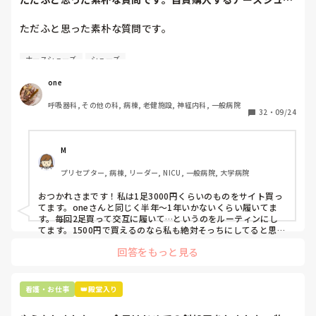
ズ(職場で使用し...
ただふと思った素朴な質問です。

自費購入するナースシューズ(職場で使用してる靴)っていく
ナースシューズ
シューズ
らくらいのものをどのくらいの期間使用していますか？

one
わたしの職場の指定は「白のスニーカー」。

呼吸器科, その他の科, 病棟, 老健施設, 神経内科, 一般病院
すぐに汚くなるので1,500円は絶対に超えたくない思いがあ
32
・
09/24
り笑、商店街の靴屋さんやネットで安く見つけた時に買って
半年〜1年未満で交換しています。

M
職場の人が「ナースシューズに3000円以上は出せない」っ
プリセプター, 病棟, リーダー, NICU, 一般病院, 大学病院
て言ってて、わたしの倍額は出せるのか！とびっくりしたの
で、世の皆さんはどうなのかなと…🤔
おつかれさまです！私は1足3000円くらいのものをサイト買っ
てます。oneさんと同じく半年〜1年いかないくらい履いてま
す。毎回2足買って交互に履いて…というのをルーティンにし
てます。1500円で買えるのなら私も絶対そっちにしてると思う
ので良い買い物されてて羨ましいです！(笑)
回答をもっと見る
看護・お仕事
👑殿堂入り