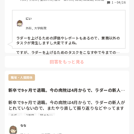
言われるのですが、先輩である皆様はラダーを取ることにつ
1
・
04/26
いてどのように考えていますか？
にい
外科, 大学病院
ラダーを上げるための評価やレポートもあるので、業務以外の
タスクが発生しますし大変ですよね。

ですが、ラダーを上げるためのタスクをこなす中で今までの経
験を振り返り反省したり、次に活かすヒントが見つかることも
回答をもっと見る
あります。

出来る業務内容も変わってきます。

ラダー取得することで、自分の意識の変化もあると思います。

職場・人間関係
色々なご経験から、ラダー取得を悩まれているのであれば、近
しい先輩に全て話して相談してみるのはどうでしょうか？
新卒で9ヶ月で退職。今の病院は4月からで、ラダーの新人が
とれていないの...
新卒で9ヶ月で退職。今の病院は4月からで、ラダーの新人が
とれていないので、またやり直して振り返りなどやってます
が、、人間関係が悪くもう辞めたいと思っています。

ラダー
2年目
辞めたい
また新しい所を見つけていったとして、夏頃からだとラダー
ってまたいちからやり直しでしょうか？せめて1年我慢して
なな
ラダーとった方がいいのでしょうか？