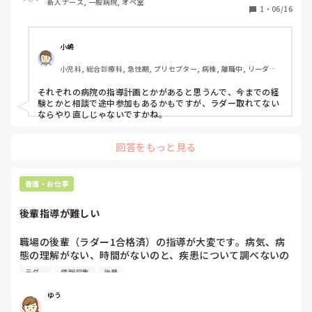
新人ナース, 一般病院, オペ室
1
・
06/16
小嶋
小児科, 総合診療科, 急性期, プリセプター, 病棟, 離職中, リーダー, 
NICU, 消化器外科, 大学病院, 慢性期, 終末期
それぞれの病院の指導計画とかがあると思うんで、今までの経
験とかと相談で途中参加もあるかもですが、ラダー取れてない
ならやり直しじゃないですかね。
回答をもっと見る
看護・お仕事
後輩指導が難しい
職場の後輩（ラダー1合格済）の指導が大変です。病気、病
態の理解がない、時間がないのと、疾患について調べないの
で情報収集できずに回り始める。そのため検温に時間がかか
ラダー
情報収集
後輩
り、全ての処置が遅れる。多重課題が3つくらい重なると、
焦ってインシデントをおこしてしまう。自分で考えることが
ゆう
苦手。その都度振り返りをしたり、意図的に質問をしたりし