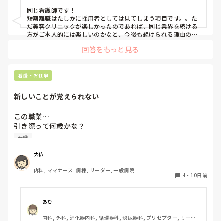
ー, 消化器外科, 一般病院
そう言ってもらえたことで雇ってもらえる確証があるわけで
同じ看護師です！

はないのもわかっています。

短期離職はたしかに採用者としては見てしまう項目です。。た
だ美容クリニックが楽しかったのであれば、同じ業界を続ける
短期離職を考えつつ、単発バイトをしている美容クリニック
方がご本人的には楽しいのかなと、今後も続けられる理由の一
の面接を受けてみようかなと思っています。

回答をもっと見る
短期離職はやはり印象が悪いのもわかっています。

みなさまなら、病棟で勤務を続けるか、美容クリニックに行
看護・お仕事
くかご意見をいただければと思います。

新しいことが覚えられない
長文失礼しました。
この職業…

引き際って何歳かな？

年齢を重ねるうちに、若い頃みたいに覚えられなくなった
転職
り、新しいことがなかなか頭に入らず、若い子達の迷惑にな
ってないかと最近すごく感じます。大きなアクシデントを起
大仏
こす前に、そろそろ転職しようかと？思うことがあります。

内科, ママナース, 病棟, リーダー, 一般病院
子どもと同じ歳くらいのスタッフに色々と教わったりと…

4
・
10日前
なんだか形見も狭くなりました。

足を引っ張ってるんじゃないかなぁ?と、感じます。如何思
いますか?
あむ
内科, 外科, 消化器内科, 循環器科, 泌尿器科, プリセプター, リーダ