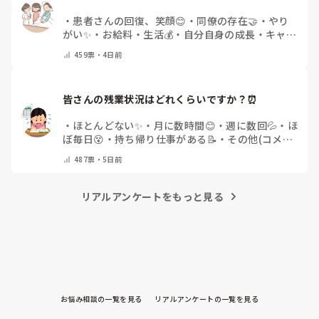
・
患者さんの回復、笑顔😊
・
同僚の存在🤝
・
やり
がい✨
・
お給料・生活💰
・
自分自身の成長・キャリ
アアップ🌱
・
特にありません
・
その他(コメントで
459
票・
4日前
教えてください)
皆さんの残業状況はどれくらいですか？⏰
・
ほとんどない✨
・
月に数時間😊
・
週に数回💦
・
ほ
ぼ毎日😵
・
持ち帰り仕事がある📝
・
その他(コメン
トで教えてください)
487
票・
5日前
リアルアンケートをもっと見る
お悩み相談の一覧を見る
リアルアンケートの一覧を見る