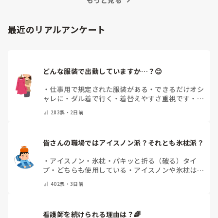
最近のリアルアンケート
どんな服装で出勤していますか…？😊
・
仕事用で規定された服装がある
・
できるだけオシ
ャレに
・
ダル着で行く
・
着替えやすさ重視です
・
病
院のユニフォームそのまま
・
その時によって様々
・
283
票・
2日前
その他(コメントで教えてください)
皆さんの職場ではアイスノン派？それとも氷枕派？
・
アイスノン
・
氷枕
・
パキッと折る（破る）タイ
プ
・
どちらも使用している
・
アイスノンや氷枕は使
用しない
・
その他(コメントで教えてください)
402
票・
3日前
看護師を続けられる理由は？🌈