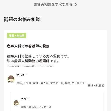
ないという状況になります。新人も放置されるのなら、PNS
いと思います。昔は患者様、スタッフ全員に目を配れる人が沢
お悩み相談をすべて見る
の意味があるのか疑問です。

山いて新人の指導もしっかりしていましたし、新人さんも答え
先日も、入職して10ヶ月経つけど造影MRIの検査出しをした
てくれましたよ🎵今のアナタに出来るでしょうか⁉️物事の良し
事がなく、やり方がわからない新人さんが、先輩に「今まで
悪しの批判は簡単です。僕も出来ます。自分で何か解決策があ
話題のお悩み相談
やったことないの！？もう10ヶ月なんだから、未経験なこと
るなら実施してみてはどうでしょうか⁉️そういう事と思います
は自分から積極的に言って！」と言われていて、そんな無茶
よ🎵人の命は地球より重いと言った人がいます。ならば１人で
抱えるのは到底ムリですね🎵ならば皆で抱えましょうね🎵僕の
な…と思いました。

持論ですけど、頑張って👊😆🎵
新人さんが可愛そう、と感じることもある反面、ペアの先輩
看護・お仕事
が何か処置をしているけど、ペアの新人はのんびり記録して
いて、「(処置を)やったことあるの？無いなら見学したほう
産婦人科での看護師の役割
がいいんじゃないの？」と声をかけても、「記録終わってな
いんで」と。。。

産婦人科で勤務している方へ質問です。

早く色々覚えたい！という、意欲があまり感じられず…これ
私は産婦人科勤務の看護師です。

はPNS云々よりも、その新人の性格かな？とも思いました
総合病院で勤務していたころは婦人科のオペや切迫早産の患
が、ほとんどの新人に当てはまりました。。。時代柄でしょ
産婦人科
総合病院
クリニック
者さんを対応していました。

うか？？

現在クリニック勤務をしています。

あっきー
私はどちらかといえば、PNSは好きじゃありません。

病棟は分娩メイン、外来は妊婦健診や婦人科の方の対応をし
でもPNSでやれというからには、もっと業務量に見合った、
内科, 小児科, 産科・婦人科, ママナース, 病棟, クリニック, 
ています。

新人を指導しながら業務ができるゆとりが欲しいです。

1
・
11日前
外来, 一般病院
クリニックでは助産師メインで回していく印象でしたが看護
師がメインで働いています。

PNSもそうじゃないのも経験している方は、どちらの方が良
分娩以外は看護師対応という感じなんですが

いと思いますか？
カリイ
みなさまの産婦人科での看護師の働き方を教えて頂きたいで
産科・婦人科, ママナース
す！
