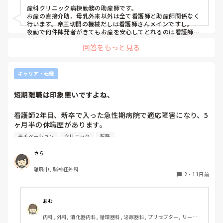
よろしくお願いいたします。
産科クリニック病棟勤務の助産師です。

お産の直接介助、母乳外来以外は全て看護師と助産師関係なく
行います。帝王切開の機械だしは看護師さんメインですし。

夜勤で何件陣発者がきてもお産を安心してとれるのは看護師さ
んたちがなんでも引き受けてくれるからです。看護師さんは神
回答をもっと見る
キャリア・転職
短期離職は印象悪いですよね、
看護師2年目、新卒で入った急性期病院で適応障害になり、5
ヶ月半の休職歴があります。

モチベーション
クリニック
転職
転職活動中は適応障害を理由に内定をいただけないことが多
くあり、そんな中内定をくださった病院様の内定を承諾しま
さら
した。9月入職です。

離職中, 脳神経外科
しかし、お給料を計算したところ時給が学生時代にしていた
2
・
11日前
バイトの時給より低く、モチベが上がりません。

そして入職までと思い、美容クリニックで単発バイトをして
あむ
います。そこがとても楽しく、職員の方からも「うちに来て
内科, 外科, 消化器内科, 循環器科, 泌尿器科, プリセプター, リーダ
ほしかった」と言っていただけます。
