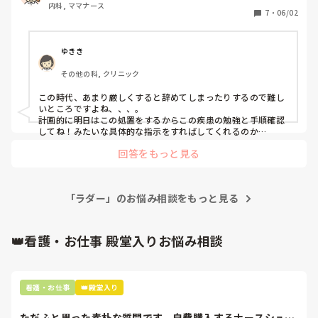
内科, ママナース
て対応してますが。自分でも自宅で振り返りをしたほうがい
7
・
06/02
いのでは？と思うのですが。どう対応したらいいでしょう
か？
ゆきき
その他の科, クリニック
この時代、あまり厳しくすると辞めてしまったりするので難し
いところですよね、、、。

計画的に明日はこの処置をするからこの疾患の勉強と手順確認
してね！みたいな具体的な指示をすればしてくれるのか
な、、、
回答をもっと見る
「ラダー」のお悩み相談をもっと見る
👑看護・お仕事 殿堂入りお悩み相談
看護・お仕事
👑殿堂入り
ただふと思った素朴な質問です。自費購入するナースシュー