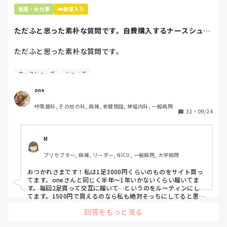
看護・お仕事
👑殿堂入り
ただふと思った素朴な質問です。自費購入するナースシュー
ズ(職場で使用し...
ただふと思った素朴な質問です。

自費購入するナースシューズ(職場で使用してる靴)っていく
ナースシューズ
シューズ
らくらいのものをどのくらいの期間使用していますか？

one
わたしの職場の指定は「白のスニーカー」。

呼吸器科, その他の科, 病棟, 老健施設, 神経内科, 一般病院
すぐに汚くなるので1,500円は絶対に超えたくない思いがあ
32
・
09/24
り笑、商店街の靴屋さんやネットで安く見つけた時に買って
半年〜1年未満で交換しています。

M
職場の人が「ナースシューズに3000円以上は出せない」っ
プリセプター, 病棟, リーダー, NICU, 一般病院, 大学病院
て言ってて、わたしの倍額は出せるのか！とびっくりしたの
で、世の皆さんはどうなのかなと…🤔
おつかれさまです！私は1足3000円くらいのものをサイト買っ
てます。oneさんと同じく半年〜1年いかないくらい履いてま
す。毎回2足買って交互に履いて…というのをルーティンにし
てます。1500円で買えるのなら私も絶対そっちにしてると思う
ので良い買い物されてて羨ましいです！(笑)
回答をもっと見る