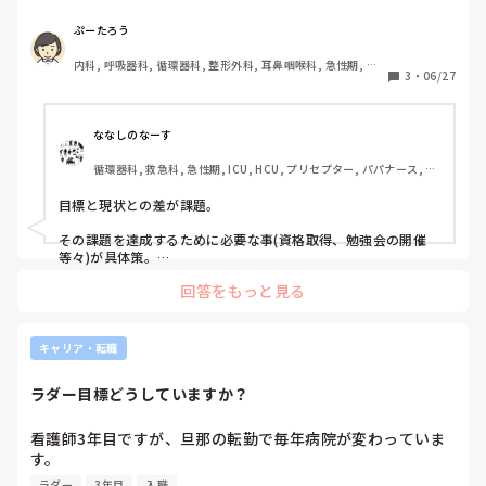
目標達成のための具体策とプロセス指標というのがあるので
すが、記入すると同じ様な感じになってしまい、段々分から
ぷーたろう
なくなってきました。分かりやすく教えていただきたいで
内科, 呼吸器科, 循環器科, 整形外科, 耳鼻咽喉科, 急性期, 病
3
・
06/27
棟, リーダー, 消化器外科, 一般病院, 透析
ななしのなーす
循環器科, 救急科, 急性期, ICU, HCU, プリセプター, パパナース, リ
ーダー, 外来
目標と現状との差が課題。

その課題を達成するために必要な事(資格取得、勉強会の開催
等々)が具体策。

回答をもっと見る
その具体策をいつまでにやるのか、時系列で表したものがプロ
セス。

ですかね？

キャリア・転職
記入にあたっての書き方などはありませんでしょうか？そちら
は参考にはなりませんでしたか？
ラダー目標どうしていますか？
看護師3年目ですが、旦那の転勤で毎年病院が変わっていま
す。

入職して夜勤もすぐには出来ませんし、3年目なのにリーダ
ラダー
3年目
入職