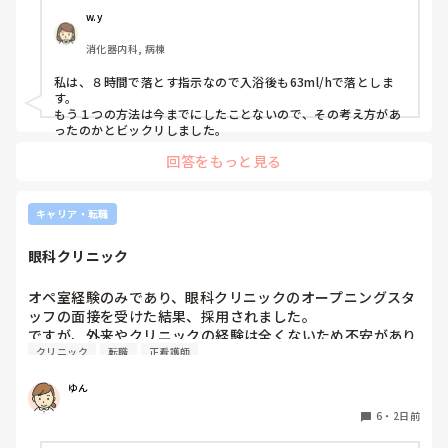
す。私なら、変えたいってことは言わずに周りにいる先輩に聞
のですがどちらかのやり方が間違ってる場合、先輩の間違い
私のイメージでは、プリセプターは一緒に技術練習をしてく
w.y
いたり技術練習の相手をお願いします。

を指摘する形になるのが怖くてまだ聞けてないです。みなさ
れたり、定期的に悩みや困っていることを聞いてくれたりす
話しかけやすい先輩はいますか？

消化器内科, 病棟
んはどちらでしているのか教えていただきたいです。
る存在だと思っていました。しかし、実際にはそのような関
わりはなく、面談などもありません。そのため、ずっと距離
今は大事な時なので、色んな事に悩むのはよく分かります。

私は、８時間で落とす指示なので入浴後も63ml/hで落としま
を感じています。

変えて欲しいって言ったあとの環境が悪いほうに変わってしま
す。

わないか心配なので、その日にフォローについてくれた先輩に
もう１つの方法は今までにしたことないので、その考え方があ
話しかけたら良いのかなって思います。

ったのかとビックリしました。
一方で、他の先輩方は普段の会話の中で「何か困っているこ
とはない？」と気にかけてくださることが多く、そのような
プリセプターが付くのが1番いいですが、あまり関わり方を知
回答をもっと見る
関わりを感じています。しかし、プリセプターに対してはそ
らなそうなので。私なら、プリセプターに話を聞きたいところ
のような印象を持てません。

ですが‥。

キャリア・転職
パンダコパンダさんの今の状況が良くなっていることを願って
これは私の考え方がおかしいだけなのでしょうか。それと
も、どこのプリセプターもこのような関わり方が一般的なの
眼科クリニック
でしょうか。

オペ室経験のみであり、眼科クリニックのオープニングスタ
プリセプターを変えたいと思っていますが、今の時期に変更
ッフの面接を受けた結果、採用されました。

をお願いすると、同じ病棟で働く先輩後輩という関係もあり
ですが、外来やクリニックの経験は全くないため不安があり
ますし、今後も教えていただく立場なので、とても気まずく
クリニック
転職
正看護師
ます。実際眼科のクリニックで働いている方でどのような業
なってしまうのではないかと不安で、なかなか言い出せませ
ん。

ゆん
このような場合、どうしたらよいでしょうか。

6
・
2日前