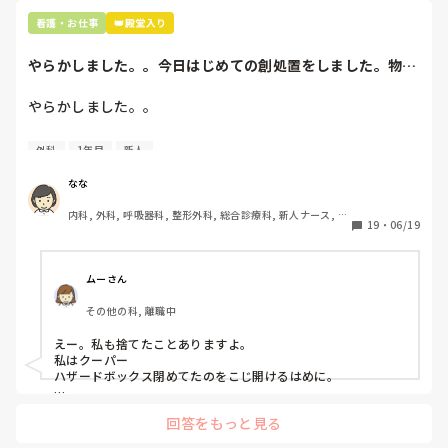
看護・お仕事
👑殿堂入り
やらかしました。。今日はじめての創処置をしました。物品
で滅菌の鑷子やハ...
やらかしました。。

今日はじめての創処置をしました。

外科
1年目
新人
物品で滅菌の鑷子やハサミを使ったのですが、

ゴミと一緒に、ノリで鑷子達を捨てました。。

なな
患者に使用した物品は使い捨て、という認識が頭の中にあっ
内科, 外科, 呼吸器科, 整形外科, 総合診療科, 新人ナース, 脳
て…。

19
・
06/19
神経外科, 慢性期, 回復期
プリセプターに

「普通鑷子捨てる！？明らかに使い捨てて良いような安物じ
ムーさん
ゃないよね？」

その他の科, 離職中
「そんなミスした新人、あなたが初めてだよ」

と言われました。。

えー。私も捨てたことありますよ。

私はクーパー

たしかに、よくよく考えてみれば

ハザードボックス閉めてたのをこじ開けるはめに。

手術室で使った物品も全部滅菌して使いまわすし、

これは私じゃないけど、患者さんのガラケーを洗濯ものと一緒
滅菌の種類とかも学校で習ったはずなのに

回答をもっと見る
に出しちゃったり。(これは問題か💦)
なんで頭回らなかったんだろう😭
