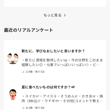
越えるためにはどうすればよいでしょうか？この記
●診察の介助

事では、看護師がつらさを感じたときの対処法や秘
●検査補助

訣を紹介します。
●OPEに関すること（術前の採血/物品の請求・管理/外回り&
器械出し/点滴/器具の洗浄・パッキング・滅菌）

もっと見る
ですが、これもクリニックによって異なったりします。

クリニックによっては、看護師はOPEにだけ携わっていれば良
最近のリアルアンケート
いというところもあり、

そういうところだと外来は一切ノータッチなようです（私はそ
ういうところに勤めた経験がありません）。

私がこれまで勤めてきたところは、検査は全て視能訓練士の担
当で、

新たに、学びなおしたいと思いますか？
診察介助とOPEに関する業務が看護師の仕事ってところばかり
でした。

・
新たに資格を取得したい📖
・
今の分野をこのまま
経験したい😊
・
仕事でいっぱいいっぱい💦
・
どん
しかし今の勤務先はスタッフ数がめちゃくちゃ少ないこともあ
って、

な自分になりたいか探し中🧐
・
その他（コメントで
129
票・
残り5日
視能訓練士がいるのにも関わらず検査も色々とやらされます
教えてください）
し、

受付の手伝いもしています（人生で初めてのレジ打ちも経験し
ております😂）。

夏に食べたいものは何ですか？🍉
長年眼科に勤めていても、職場が変われば勝手も変わるため新
・
スイカ🍉
・
アイス🍦
・
そうめん🥢
・
かき氷🍧
・
焼
人になりますから、

そこそこに合わせた動きをするより他ないかなと思います💦
肉（BBQ)🍖
・
ウナギ🐟
・
その他(コメントで教え
てください)
414
票・
残り4日