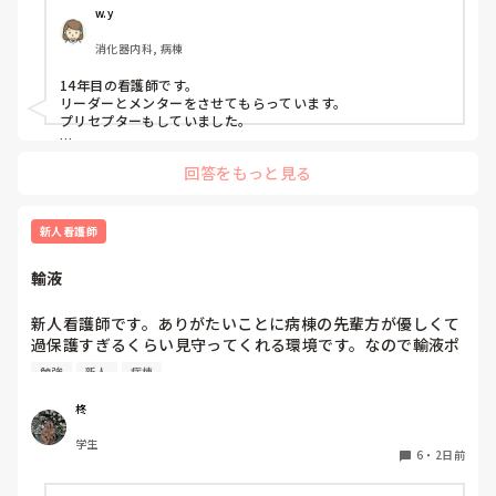
ことが苦手なタイプです。

いと思いますか？
w.y
消化器内科, 病棟
プリセプターを変えたいと思った理由は、プリセプターとの
距離感です。

14年目の看護師です。

リーダーとメンターをさせてもらっています。

入職してすぐのオリエンテーションや研修でプリセプター制
プリセプターもしていました。

度について説明は受けていましたが、他病棟の同期はすでに
私は、今メンターしているのでプリセプターにプリセプティー
自分のプリセプターを知っている中で、私だけ6月頃まで誰
回答をもっと見る
のことを聞いたりしています。

がプリセプターなのか知りませんでした。知ったきっかけ
プリセプティーにも自分から話しかけています。

も、教育担当師長との面談でした。プリセプター本人から直
接伝えてもらえなかったこともあり、その頃からずっと距離
プリセプターの役割は、パンダコパンダさんのイメージどおり
新人看護師
を感じています。

です。ただ、勤務的にプリセプターと同じ日をしょっちゅう作
れないので、プリセプターを中心に教えたりフォローしていま
輸液
すが、みんなで１年生を教えるみたいなかんじです。

また、人見知りな性格もあって、研修で学んだ看護技術を練
何に悩んでいるのか、どんな技術が苦手なのかなどはプリセプ
習するために先輩へお願いすることが「迷惑ではないか」と
ターを窓口にしている感じです。

新人看護師です。ありがたいことに病棟の先輩方が優しくて
思ってしまい、なかなか声をかけることができません。その
過保護すぎるくらい見守ってくれる環境です。なので輸液ポ
点については、自分自身でも改善しなければいけないと思っ
プリセプターが自分の役割を分かっていないのか、自分がプリ
ンプも最近になってするようになりました。500mlを8時間
ています。

セプターになっていること自体分かっていないのかもしれませ
勉強
新人
病棟
で落とす指示なので1時間あたり63mlですが、途中でシャワ
ん。

先輩に話しかけずらいのは良く分かりますが、自分がプリセプ
ーするためにロックをしてシャワー後に再開する場合の輸液
一方で、プリセプターは放任主義なのか、研修内容や看護技
柊
ティーになっていること挨拶にいきましたか？

ポンプの設定の仕方が病棟に2通りあります。当初の予定通
術の練習状況について聞かれることはほとんどありません。
学生
り、500mlの63ml/hで設定する方と、残量をシャワー後から
「今のうちに練習した方がいいよ」と言われることはありま
6
・
2日前
今は８月なので、パンダコパンダさんの状況が良くなっている
終了予定までの時間で割って、残量と新しく求めた1時間あ
すが、それ以上の関わりは特にありません。

といいなって思います。

たりの量を設定してる方の2通りあります。先輩に聞きたい
あなたが考えている、同じ病棟だから言いにくいって分かりま