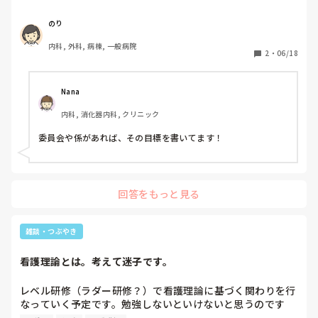
ー業務もしたことがありません。

ラダーや個人の目標がいつもチームメンバーシップとなって
のり
しまい、内容に悩んでいます。

内科, 外科, 病棟, 一般病院
2
・
06/18
Nana
内科, 消化器内科, クリニック
委員会や係があれば、その目標を書いてます！
回答をもっと見る
雑談・つぶやき
看護理論とは。考えて迷子です。
レベル研修（ラダー研修？）で看護理論に基づく関わりを行
なっていく予定です。勉強しないといけないと思うのです
が、看護理論…？となっていて頭がこんがらがっています。