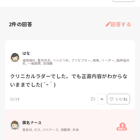
2
件の回答
回答する
はな
循環器科, 整形外科, リハビリ科, プリセプター, 病棟, リーダー, 脳神経外
科, 一般病院, 回復期
クリニカルラダーでした。でも正直内容がわからな
いままでした(´ｰ｀)
11/18
いいね
匿名ナース
質問主
救急科, ICU, パパナース, 保健師, 外来