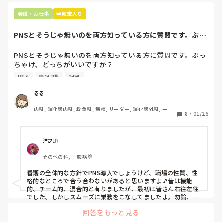
市長さんは、

看護・お仕事
👑殿堂入り
患者さんに迷惑かけたわけじゃないから大丈夫、

と慰めてくれましたが、、

PNSとそうじゃ無いのを両方知っている方に質問です。ぶっ
自分が情けなくて情けなくて😭

ちゃけ、どっち...
明日からの勤務が怖い笑

PNSとそうじゃ無いのを両方知っている方に質問です。ぶっ
ちゃけ、どっちがいいですか？

こんなバカな私をせめて笑い飛ばしてください笑
PNS
情報収集
記録
私の病院は３年前からPNSを導入して、一部の病棟はその
後、PNSを廃止しました。

るる
私は、そのPNSを廃止した病棟からまだPNSをやっている病
内科, 消化器内科, 救急科, 病棟, リーダー, 消化器外科, 一般
棟に9月に異動してきました。

8
・
01/26
病院
ぶっちゃけ、新人のレベルにかなりの差が出ているなぁと感
じざるを得ませんでした。

色々な病棟に入院したことのある患者さんも、「(私が異動
洋之助
する前の病棟の方が)新人が患者から見てもよく動けてた
その他の科, 一般病院
よ」と言っていました。

現病棟はPNSだけれども、結局は忙しくて、新人の面倒を見
看護の全体的な方針でPNS導入でしょうけど、職場の性質、性
てられず、清潔ケアや単純に点滴を繋げてくるなど、簡単な
格的なところで合う合わないがあると思いますよ🎵昔は機能
仕事しか新人にさせていませんでした。PNSを廃止した病棟
的、チーム的、混合的と有りましたが、最初は皆さん右往左往
では、イベントは必ずと言っていいほど新人に担当させて、
でした。しかしスムーズに業務をこなしてましたよ。勿論、指
導する事も😉🆗✨でしたよ🎵どうしてもPNSの導入なら皆さん
指導者やリーダーが責任持って指導することで、新人ができ
回答をもっと見る
と意見交換を行うべきと思いますよ🎵それに人手が足りないの
ることがどんどん増えていったと思っています。

は昔から口癖のように言われていますよ🎵人手が足りない分は