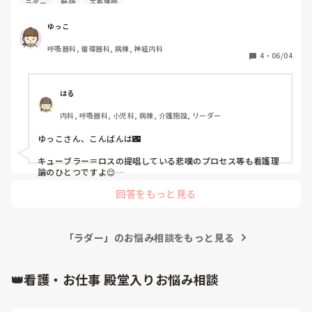
ラダー
勉強
正看護師
例えばキューブラ・ロスは死の受容、悲嘆のプロセスを提唱
していますが、こういうのも看護理論と捉えても良いのでし
ゆっこ
ょうか？概念？を捉えているから看護理論ではないとかある
呼吸器科, 循環器科, 病棟, 神経内科
のでしょうか？もう分からん！
4
・
06/04
はる
内科, 呼吸器科, 小児科, 病棟, 介護施設, リーダー
ゆっこさん、こんばんは🌃

キューブラー＝ロスの提唱している悲嘆のプロセス等も看護理
論のひとつですよ😌

回答をもっと見る
聞いていいなら、ゆっこさんが参加するラダーはどの段階でし
ょうか？

また、ラダー研修で具体的に何をすると、説明を受けたのでし
ょうか？
「ラダー」のお悩み相談をもっと見る
👑看護・お仕事 殿堂入りお悩み相談