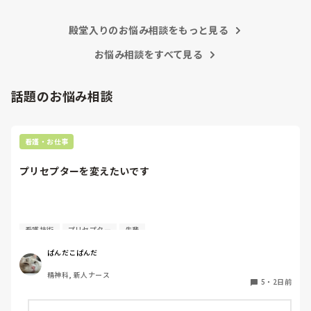
現在の病棟はスタッフの人数が少ないので、1ペアで患者14
足りるように業務をこなしている人もいます。意欲的でない新
人とか受け持つことも当たり前な感じです。

人も昔からいますのでね🎵とどのつまり看護師が自分の仕事へ
朝の情報収集にも時間がかかり、結果、患者のことがわから
殿堂入りのお悩み相談をもっと見る
の向き合い方になると思いますよ🎵僕は昔の人間なので、昔は
ないという状況になります。新人も放置されるのなら、PNS
良かったよしか言えませんが、今と比べると個人的な動きが多
いと思います。昔は患者様、スタッフ全員に目を配れる人が沢
お悩み相談をすべて見る
の意味があるのか疑問です。

山いて新人の指導もしっかりしていましたし、新人さんも答え
先日も、入職して10ヶ月経つけど造影MRIの検査出しをした
てくれましたよ🎵今のアナタに出来るでしょうか⁉️物事の良し
事がなく、やり方がわからない新人さんが、先輩に「今まで
悪しの批判は簡単です。僕も出来ます。自分で何か解決策があ
話題のお悩み相談
やったことないの！？もう10ヶ月なんだから、未経験なこと
るなら実施してみてはどうでしょうか⁉️そういう事と思います
は自分から積極的に言って！」と言われていて、そんな無茶
よ🎵人の命は地球より重いと言った人がいます。ならば１人で
抱えるのは到底ムリですね🎵ならば皆で抱えましょうね🎵僕の
な…と思いました。

持論ですけど、頑張って👊😆🎵
新人さんが可愛そう、と感じることもある反面、ペアの先輩
看護・お仕事
が何か処置をしているけど、ペアの新人はのんびり記録して
いて、「(処置を)やったことあるの？無いなら見学したほう
プリセプターを変えたいです
がいいんじゃないの？」と声をかけても、「記録終わってな
いんで」と。。。

早く色々覚えたい！という、意欲があまり感じられず…これ
はPNS云々よりも、その新人の性格かな？とも思いました
質問失礼します。

が、ほとんどの新人に当てはまりました。。。時代柄でしょ
看護技術
プリセプター
先輩
うか？？

4月に入職してまだ少ししか経っていないのですが、プリセ
ぱんだこぱんだ
私はどちらかといえば、PNSは好きじゃありません。

プターを変えたいと考えています。ただ、同じ病棟の先輩で
でもPNSでやれというからには、もっと業務量に見合った、
精神科, 新人ナース
もあるため、なかなか相談することができません。

新人を指導しながら業務ができるゆとりが欲しいです。

5
・
2日前
私はもともと人見知りで、自分から悩みや相談事を人に話す
PNSもそうじゃないのも経験している方は、どちらの方が良