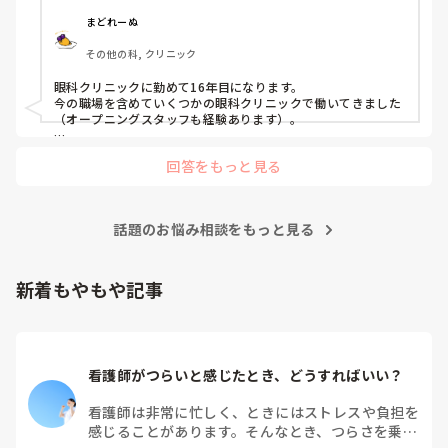
長文の質問失礼します🙇‍♀️
まどれーぬ
その他の科, クリニック
眼科クリニックに勤めて16年目になります。

今の職場を含めていくつかの眼科クリニックで働いてきました
（オープニングスタッフも経験あります）。

一口に眼科と言ってもクリニックの規模や事業内容は様々なの
回答をもっと見る
で、

それによって看護師の業務内容も異なってきます。

●クリニックの規模（入院設備の有無）

話題のお悩み相談をもっと見る
●1日の患者来院数

●OPEを行っているか否か

●OPEを行っているのであれば、なんのOPEを行っているのか
（白内障、緑内障、硝子体手術etc.）

新着もやもや記事
●1日のOPE件数

●コンタクトレンズの取り扱いの有無

●美容も行っているか否か etc.

眼科において看護師が求められるのは、OPEをやっているとこ
看護師がつらいと感じたとき、どうすればいい？
ろがほとんどです。

OPEがなければ、看護師が不在でも業務は十分成り立つからで
す。

看護師は非常に忙しく、ときにはストレスや負担を
感じることがあります。そんなとき、つらさを乗り
看護師の主な業務は、
