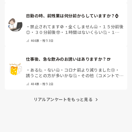
日勤の時、前残業は何分前からしていますか？⌚
・
禁止されてます🚫
・
全くしません🙅
・
１５分前後
😊
・
３０分前後🤓
・
１時間はないくらい🤔
・
１時
間以上…😨
・
その他（コメントで教えて下さい）
466
票・
残り3日
仕事後、急な飲みのお誘いはありますか？🍺
・
ある🙋
・
ない🙅
・
コロナ前より減りました😢
・
誘うことの方が多いかな🤔
・
その他（コメントで教
えてください）
484
票・
残り2日
リアルアンケートをもっと見る