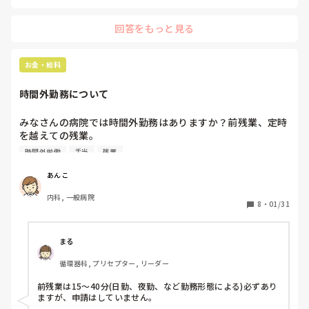
が、それは時間外勤務にはしていません。

それでも記録が書けなかったり、月末に向けて計画書や報告
回答をもっと見る
書作成したり等々はどうしても時間外になってしまいます。

うちの会社は訪問看護ステーションを2箇所（隣接する市で
す）経営していて、社長（日和見主義、軽い）→取締役（気
お金・給料
分屋、基本的に人を見下している）→それぞれの事務所に管
理者→それぞれの事務所にスタッフがいます。私の所属して
時間外勤務について
いる事務所（Aとする）のほうが利用者様が少ないのに、も
う一箇所の事務所（Bとする）と同じくらい時間外勤務があ
みなさんの病院では時間外勤務はありますか？前残業、定時
るのはおかしいと取締役。カルテを持って出て、途中で書け
を越えての残業。

と。

どのぐらいのお時間ですか？

そもそも紙カルテを外に持ってでるのもどうかと思うし、ろ
時間外労働
手当
残業
また時間外手当てはタイムカードに打刻した時間までもらえ
くに休憩もとれないのに（ほぼ運転してるのに）記録は書け
ていますか？

ないし。

あんこ
うちの病院はわりとはやめに打刻するのでサービス残業がお
うち（A事務所）とB事務所の訪問範囲も違えば移動距離も
内科, 一般病院
おいと思っています。病院勤務ってサービス残業が今だに多
違う。単純に訪問件数と時間外の時間だけみておかしいとい
8
・
01/31
いんですかね？
うのは変だと思うんです。

うちの管理者はそのあたり分かってくださっているので、取
締役に反論はしてくれているし、社長にもうちのスタッフの
まる
状況を説明してくれています。

循環器科, プリセプター, リーダー
どうしても必要な時間外勤務しかつけていないのですが、そ
れも「悪」と捉えられているのってなんだかムカついて…。

前残業は15〜40分(日勤、夜勤、など勤務形態による)必ずあり
必要な時間外勤務も認めてくれないなんて、辞めたくなる理
ますが、申請はしていません。

由にしてもいいですかね？
