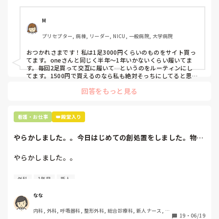
り笑、商店街の靴屋さんやネットで安く見つけた時に買って
半年〜1年未満で交換しています。

M
職場の人が「ナースシューズに3000円以上は出せない」っ
プリセプター, 病棟, リーダー, NICU, 一般病院, 大学病院
て言ってて、わたしの倍額は出せるのか！とびっくりしたの
で、世の皆さんはどうなのかなと…🤔
おつかれさまです！私は1足3000円くらいのものをサイト買っ
てます。oneさんと同じく半年〜1年いかないくらい履いてま
す。毎回2足買って交互に履いて…というのをルーティンにし
てます。1500円で買えるのなら私も絶対そっちにしてると思う
ので良い買い物されてて羨ましいです！(笑)
回答をもっと見る
看護・お仕事
👑殿堂入り
やらかしました。。今日はじめての創処置をしました。物品
で滅菌の鑷子やハ...
やらかしました。。

今日はじめての創処置をしました。

外科
1年目
新人
物品で滅菌の鑷子やハサミを使ったのですが、

ゴミと一緒に、ノリで鑷子達を捨てました。。

なな
患者に使用した物品は使い捨て、という認識が頭の中にあっ
内科, 外科, 呼吸器科, 整形外科, 総合診療科, 新人ナース, 脳
て…。

19
・
06/19
神経外科, 慢性期, 回復期