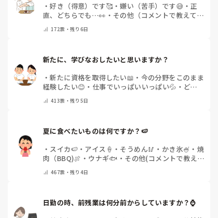
・
好き（得意）です🥰
・
嫌い（苦手）です😅
・
正
直、どちらでも…👀
・
その他（コメントで教えてく
ださい）
172
票・
残り6日
新たに、学びなおしたいと思いますか？
・
新たに資格を取得したい📖
・
今の分野をこのまま
経験したい😊
・
仕事でいっぱいいっぱい💦
・
どん
な自分になりたいか探し中🧐
・
その他（コメントで
413
票・
残り5日
教えてください）
夏に食べたいものは何ですか？🍉
・
スイカ🍉
・
アイス🍦
・
そうめん🥢
・
かき氷🍧
・
焼
肉（BBQ)🍖
・
ウナギ🐟
・
その他(コメントで教え
てください)
467
票・
残り4日
日勤の時、前残業は何分前からしていますか？⌚