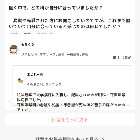
働く中で、どの科が自分に合っていましたか？
　異動や転職された方にお聞きしたいのですが、これまで働
いていて自分に合っていると感じたのは何科でしたか？

また、どんなところが合っていると感じましたか？

復職
異動
クリニック
私はこれまで脳神経外科、リハビリ科、透析室と経験しまし
もちくろ
たが、どこもしっくり来なくて悩んでいます…。次回の転職
リハビリ科, ママナース, 病棟, 一般病院, 透析
の参考にさせていただきたいです😭
1
・
1日前
まどれーぬ
その他の科, クリニック
私は新卒で大学病院に入職し、配属されたのが眼科・耳鼻咽喉
科病棟でした。

耳鼻咽喉科の看護や処置・患者層が死ぬほど苦手で嫌だったの
ですが、

眼科は自分に合っていて好きだったので、そこからずーっと眼
回答をもっと見る
科で働いています。

大学病院に在籍していると必ず異動があるため、永遠に眼科病
棟に居続けることは不可能なので、

話題のお悩み相談をもっと見る
異動の声がかかる前に眼科クリニックに転職しました。
