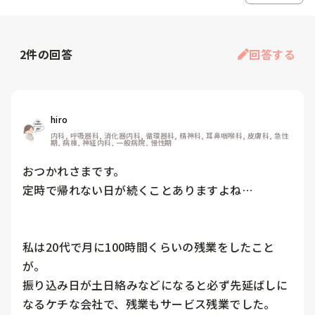
2
件の回答
回答する
hiro
内科, 呼吸器科, 消化器内科, 循環器科, 精神科, 耳鼻咽喉科, 皮膚科, 急性
期, 病棟, 神経内科, 一般病院, 慢性期
おつかれさまです。

定時で帰れない日が続くことありますよね…

私は20代で月に100時間くらいの残業をしたこと
が。

振り込み日が土日絡みなどになると必ず先延ばしに
なるケチな会社で、残業もサービス残業でした。