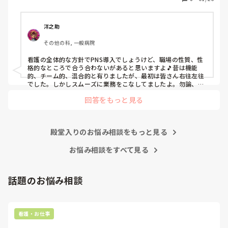
病院
ぶっちゃけ、新人のレベルにかなりの差が出ているなぁと感
じざるを得ませんでした。

色々な病棟に入院したことのある患者さんも、「(私が異動
洋之助
する前の病棟の方が)新人が患者から見てもよく動けてた
その他の科, 一般病院
よ」と言っていました。

現病棟はPNSだけれども、結局は忙しくて、新人の面倒を見
看護の全体的な方針でPNS導入でしょうけど、職場の性質、性
てられず、清潔ケアや単純に点滴を繋げてくるなど、簡単な
格的なところで合う合わないがあると思いますよ🎵昔は機能
仕事しか新人にさせていませんでした。PNSを廃止した病棟
的、チーム的、混合的と有りましたが、最初は皆さん右往左往
では、イベントは必ずと言っていいほど新人に担当させて、
でした。しかしスムーズに業務をこなしてましたよ。勿論、指
導する事も😉🆗✨でしたよ🎵どうしてもPNSの導入なら皆さん
指導者やリーダーが責任持って指導することで、新人ができ
回答をもっと見る
と意見交換を行うべきと思いますよ🎵それに人手が足りないの
ることがどんどん増えていったと思っています。

は昔から口癖のように言われていますよ🎵人手が足りない分は
現在の病棟はスタッフの人数が少ないので、1ペアで患者14
足りるように業務をこなしている人もいます。意欲的でない新
人とか受け持つことも当たり前な感じです。

人も昔からいますのでね🎵とどのつまり看護師が自分の仕事へ
朝の情報収集にも時間がかかり、結果、患者のことがわから
殿堂入りのお悩み相談をもっと見る
の向き合い方になると思いますよ🎵僕は昔の人間なので、昔は
ないという状況になります。新人も放置されるのなら、PNS
良かったよしか言えませんが、今と比べると個人的な動きが多
いと思います。昔は患者様、スタッフ全員に目を配れる人が沢
お悩み相談をすべて見る
の意味があるのか疑問です。

山いて新人の指導もしっかりしていましたし、新人さんも答え
先日も、入職して10ヶ月経つけど造影MRIの検査出しをした
てくれましたよ🎵今のアナタに出来るでしょうか⁉️物事の良し
事がなく、やり方がわからない新人さんが、先輩に「今まで
悪しの批判は簡単です。僕も出来ます。自分で何か解決策があ
話題のお悩み相談
やったことないの！？もう10ヶ月なんだから、未経験なこと
るなら実施してみてはどうでしょうか⁉️そういう事と思います
は自分から積極的に言って！」と言われていて、そんな無茶
よ🎵人の命は地球より重いと言った人がいます。ならば１人で
抱えるのは到底ムリですね🎵ならば皆で抱えましょうね🎵僕の
な…と思いました。

持論ですけど、頑張って👊😆🎵
新人さんが可愛そう、と感じることもある反面、ペアの先輩
看護・お仕事
が何か処置をしているけど、ペアの新人はのんびり記録して