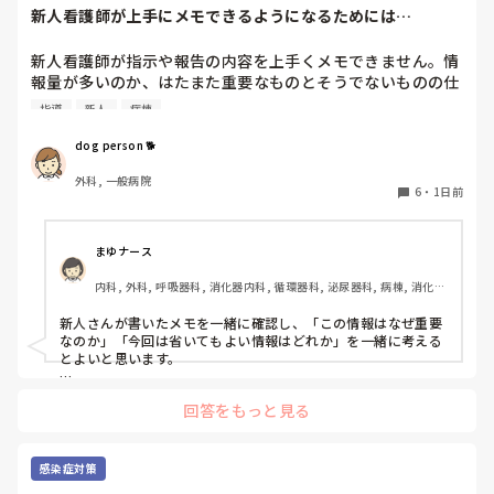
いて、「(処置を)やったことあるの？無いなら見学したほう
新人看護師が上手にメモできるようになるためには…
がいいんじゃないの？」と声をかけても、「記録終わってな
いんで」と。。。

新人看護師が指示や報告の内容を上手くメモできません。情
早く色々覚えたい！という、意欲があまり感じられず…これ
報量が多いのか、はたまた重要なものとそうでないものの仕
はPNS云々よりも、その新人の性格かな？とも思いました
分けができないのか…  肝心な事柄を逃してしまいます。何
が、ほとんどの新人に当てはまりました。。。時代柄でしょ
指導
新人
病棟
かよい指導方法はないでしょうか？　出来るだけゆっくり指
うか？？

示・報告するよう皆で努力しています。
dog person 🐕
私はどちらかといえば、PNSは好きじゃありません。

でもPNSでやれというからには、もっと業務量に見合った、
外科, 一般病院
新人を指導しながら業務ができるゆとりが欲しいです。

6
・
1日前
PNSもそうじゃないのも経験している方は、どちらの方が良
いと思いますか？
まゆナース
内科, 外科, 呼吸器科, 消化器内科, 循環器科, 泌尿器科, 病棟, 消化器
外科, 一般病院
新人さんが書いたメモを一緒に確認し、「この情報はなぜ重要
なのか」「今回は省いてもよい情報はどれか」を一緒に考える
とよいと思います。

ただ間違いを指摘するのではなく、患者さんの状態や報告の目
回答をもっと見る
的に照らして振り返ることで、重要度を判断する力が少しずつ
身につくのではないでしょうか。最初は情報を多く書いてしま
うことも自然だと思うので、繰り返し一緒に整理しながら、必
要な内容を選べるよう支援するとよいと思います。
感染症対策