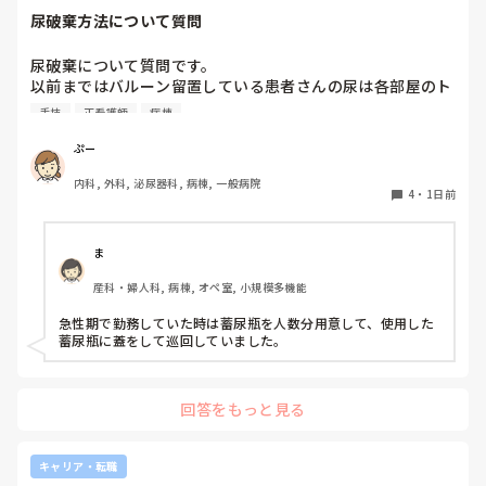
尿破棄方法について質問
尿破棄について質問です。

以前まではバルーン留置している患者さんの尿は各部屋のト
イレに破棄する形でしたが、感染予防上汚物処理室でのみ破
手技
正看護師
病棟
棄に代わり1人ウロバッグ空っぽにしたらその尿はすぐに汚
物処理室に持っていくという非効率な方法になってます。尿
ぷー
破棄人数は10人近くになるので病室と汚物処理室を10往復
内科, 外科, 泌尿器科, 病棟, 一般病院
する形に。結果尿破棄に時間がかかってます。

4
・
1日前
以前の病院では尿破棄用ワゴン下段に蓄尿袋を患者さん分セ
ットしワゴン下段に乗せて破棄していき最後まとめて汚物処
理室で破棄してたのでその方法はダメなのか？と疑問抱いて
ま
ます。もちろん汚物見えないようワゴンにカバーする等対策
産科・婦人科, 病棟, オペ室, 小規模多機能
して。

皆さんの病棟ではどのような方法取られてますか？
急性期で勤務していた時は蓄尿瓶を人数分用意して、使用した
蓄尿瓶に蓋をして巡回していました。
回答をもっと見る
キャリア・転職