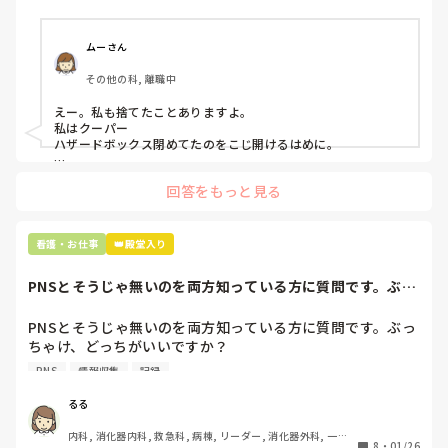
プリセプターに

「普通鑷子捨てる！？明らかに使い捨てて良いような安物じ
ムーさん
ゃないよね？」

その他の科, 離職中
「そんなミスした新人、あなたが初めてだよ」

と言われました。。

えー。私も捨てたことありますよ。

私はクーパー

たしかに、よくよく考えてみれば

ハザードボックス閉めてたのをこじ開けるはめに。

手術室で使った物品も全部滅菌して使いまわすし、

これは私じゃないけど、患者さんのガラケーを洗濯ものと一緒
滅菌の種類とかも学校で習ったはずなのに

回答をもっと見る
に出しちゃったり。(これは問題か💦)
なんで頭回らなかったんだろう😭

市長さんは、

看護・お仕事
👑殿堂入り
患者さんに迷惑かけたわけじゃないから大丈夫、

と慰めてくれましたが、、

PNSとそうじゃ無いのを両方知っている方に質問です。ぶっ
自分が情けなくて情けなくて😭

ちゃけ、どっち...
明日からの勤務が怖い笑

PNSとそうじゃ無いのを両方知っている方に質問です。ぶっ
ちゃけ、どっちがいいですか？

こんなバカな私をせめて笑い飛ばしてください笑
PNS
情報収集
記録
私の病院は３年前からPNSを導入して、一部の病棟はその
後、PNSを廃止しました。

るる
私は、そのPNSを廃止した病棟からまだPNSをやっている病
内科, 消化器内科, 救急科, 病棟, リーダー, 消化器外科, 一般
棟に9月に異動してきました。

8
・
01/26