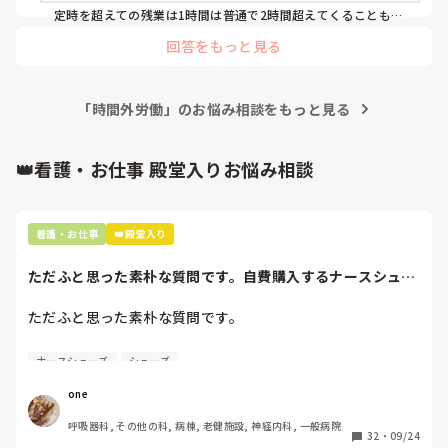
定時を超えての残業は1時間は普通で2時間超えてくることもあ
どうしたら、あの取締役にギャフン（死語ですね…）と言わ
りますね。3時間はあまりないけど、ないこともない。(1日あ
せられるのか…

回答をもっと見る
たり)でも、必ず申請しますし、通らないことはないです。

何でもいいです。ご意見ください！
うちの病院は打刻と残業申請は別なので、行為時間は残業時間
には含まれていません。
「時間外労働」のお悩み相談をもっと見る
👑看護・お仕事 殿堂入りお悩み相談
看護・お仕事
👑殿堂入り
ただふと思った素朴な質問です。自費購入するナースシュー
ズ(職場で使用し...
ただふと思った素朴な質問です。

自費購入するナースシューズ(職場で使用してる靴)っていく
ナースシューズ
シューズ
らくらいのものをどのくらいの期間使用していますか？

one
わたしの職場の指定は「白のスニーカー」。

呼吸器科, その他の科, 病棟, 老健施設, 神経内科, 一般病院
すぐに汚くなるので1,500円は絶対に超えたくない思いがあ
32
・
09/24