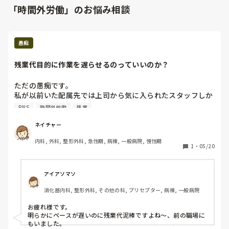
「時間外労働」のお悩み相談
愚痴
残業代目的に作業を遅らせるのっていいのか？
ただの愚痴です。

私が以前いた配属先では上司から気に入られたスタッフしか
残業料を出してもらえなかったです。

PNS
時間外労働
残業
患者の急変などいかなる理由であっても、時間外の申請用紙
に記入しても却下される人がほとんどでした。

ネイチャー
内科, 外科, 整形外科, 急性期, 病棟, 一般病院, 慢性期
今いるところは、仕事量も多く定時に終わることはないの
1
・
05/20
で、ほとんどのスタッフが時間外用紙に記入しています。上
司も「いいよ、書いていきな」と声をかけてくれます。

アイアソマソ
昼に一度、何ができていないか、やり残していることはない
消化器内科, 整形外科, その他の科, プリセプター, 病棟, 一般病院
か確認をして紙に書き出して、時間内に終わらせられるよう
にPNSのペアを調整しています。(リシャッフルというそう
お疲れ様です。

です)

明らかにペースが遅いのに残業代泥棒ですよね〜、前の職場に
ですが、記録もそれほど大変ではないのですが、見るからに
もいました。
