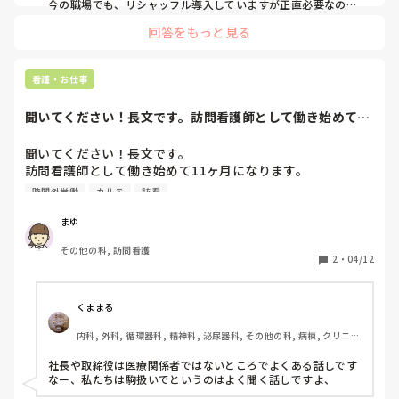
わざと残ろうとして業務を遅らせたり、しゃべっていたり
今の職場でも、リシャッフル導入していますが正直必要なの
か？とは思ってしまいます。午前中に頑張って自分の業務終わ
と、気になってしまいます。サマリー作成とか退院準備とか
回答をもっと見る
らせて、他人の残ってる業務を手伝い定時で帰る…相手はまだ
ならわかるのですが、違うこと。帰れない雰囲気を出してい
残ってる…

るようです。

私もめちゃくちゃストレス溜まってました😫

でも、時間外は取れても人生の時間は無駄にしてる！と思い、
看護・お仕事
何かやりますか？と聞いても何もないとの返事だけ。こうい
定時が来たらさっさと1人で退勤し、ジム行ったり買い物行っ
う定時過ぎにに何かをやり始める光景を見るのがストレスで
たりしてます笑

聞いてください！長文です。訪問看護師として働き始めて11
本当に腹立ちますよね、残業代泥棒🤔
す。
ヶ月になります...
聞いてください！長文です。

訪問看護師として働き始めて11ヶ月になります。

現在利用者様がやや少ないため、訪問件数は4〜5件/日。

時間外労働
カルテ
訪看
結構遠距離の方もおられるので、車の走行距離は40〜
110km/日。100km超える日は休憩時間もとれず、ほとんど
まゆ
車を運転しています。軽食とりながら運転していることも多
その他の科, 訪問看護
いです。比較的近場を廻るときは事務所に一旦帰って休憩で
2
・
04/12
きることもありますが…10分程度でぱぱっと食事を済ませて
記録をしています。ちなみに電子カルテではなく、手書きカ
ルテです。休憩時間がまともにとれないのは、訪問予定によ
くままる
ってしかたないな…とは思っています。（まぁ問題だと思い
内科, 外科, 循環器科, 精神科, 泌尿器科, その他の科, 病棟, クリニッ
ますが…）

ク, 訪問看護, 介護施設, 外来, 消化器外科, 一般病院, 終末期, オペ
勤務終了時間まで訪問の時は、直帰もしています。

室, 派遣
社長や取締役は医療関係者ではないところでよくある話しです
なので、記録が書けれず2.3日くらいたまってしまうこと
なー、私たちは駒扱いでというのはよく聞く話しですよ、
も…朝少し早めに事務所に行って記録することもあります