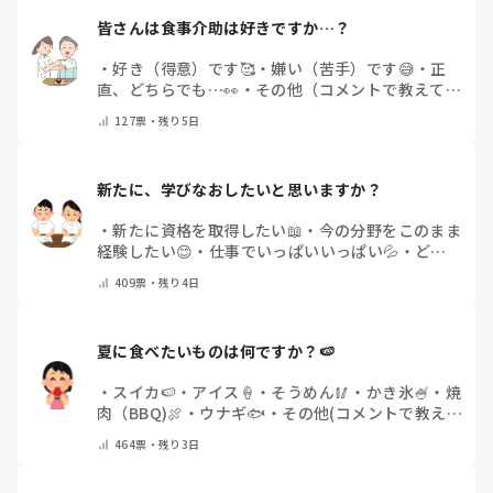
皆さんは食事介助は好きですか…？
・
好き（得意）です🥰
・
嫌い（苦手）です😅
・
正
直、どちらでも…👀
・
その他（コメントで教えてく
ださい）
127
票・
残り5日
新たに、学びなおしたいと思いますか？
・
新たに資格を取得したい📖
・
今の分野をこのまま
経験したい😊
・
仕事でいっぱいいっぱい💦
・
どん
な自分になりたいか探し中🧐
・
その他（コメントで
409
票・
残り4日
教えてください）
夏に食べたいものは何ですか？🍉
・
スイカ🍉
・
アイス🍦
・
そうめん🥢
・
かき氷🍧
・
焼
肉（BBQ)🍖
・
ウナギ🐟
・
その他(コメントで教え
てください)
464
票・
残り3日