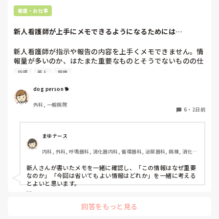
持論ですけど、頑張って👊😆🎵
新人さんが可愛そう、と感じることもある反面、ペアの先輩
看護・お仕事
が何か処置をしているけど、ペアの新人はのんびり記録して
いて、「(処置を)やったことあるの？無いなら見学したほう
新人看護師が上手にメモできるようになるためには…
がいいんじゃないの？」と声をかけても、「記録終わってな
いんで」と。。。

新人看護師が指示や報告の内容を上手くメモできません。情
早く色々覚えたい！という、意欲があまり感じられず…これ
報量が多いのか、はたまた重要なものとそうでないものの仕
はPNS云々よりも、その新人の性格かな？とも思いました
分けができないのか…  肝心な事柄を逃してしまいます。何
が、ほとんどの新人に当てはまりました。。。時代柄でしょ
指導
新人
病棟
かよい指導方法はないでしょうか？　出来るだけゆっくり指
うか？？

示・報告するよう皆で努力しています。
dog person 🐕
私はどちらかといえば、PNSは好きじゃありません。

でもPNSでやれというからには、もっと業務量に見合った、
外科, 一般病院
新人を指導しながら業務ができるゆとりが欲しいです。

6
・
2日前
PNSもそうじゃないのも経験している方は、どちらの方が良
いと思いますか？
まゆナース
内科, 外科, 呼吸器科, 消化器内科, 循環器科, 泌尿器科, 病棟, 消化器
外科, 一般病院
新人さんが書いたメモを一緒に確認し、「この情報はなぜ重要
なのか」「今回は省いてもよい情報はどれか」を一緒に考える
とよいと思います。

ただ間違いを指摘するのではなく、患者さんの状態や報告の目
回答をもっと見る
的に照らして振り返ることで、重要度を判断する力が少しずつ
身につくのではないでしょうか。最初は情報を多く書いてしま