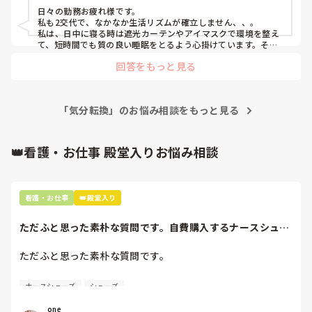
日々の勤務お疲れ様です。

私も2交代で、なかなか生活リズムが確立しません、、。

私は、日中に寝る時は遮光カーテンやアイマスクで環境を整え
て、短時間でも質の良い睡眠をとるよう心掛けています。その
後は軽く散歩やストレッチをして体を目覚めさせたり、お風呂
回答をもっと見る
でゆっくり温まったりしてリフレッシュしています！
「気分転換」のお悩み相談をもっと見る
👑看護・お仕事 殿堂入りお悩み相談
看護・お仕事
👑殿堂入り
ただふと思った素朴な質問です。自費購入するナースシュー
ズ(職場で使用し...
ただふと思った素朴な質問です。

自費購入するナースシューズ(職場で使用してる靴)っていく
ナースシューズ
シューズ
らくらいのものをどのくらいの期間使用していますか？

one