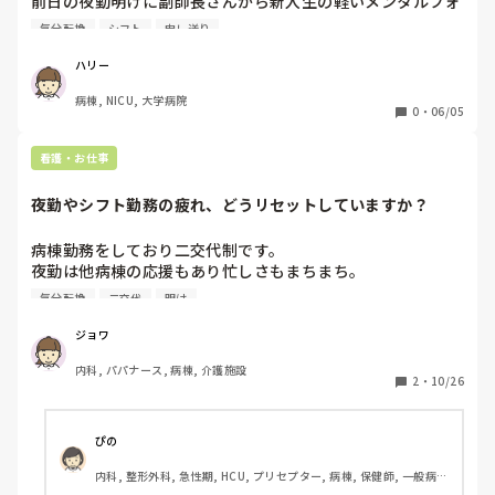
前日の夜勤明けに副師長さんから新入生の軽いメンタルフォ
入してリフレッシュしてますが、欲しい物や気になった物が
ローお願いねと言われていました。

目に入ってしまうと予定していなかった物まで購入してしま
気分転換
シフト
申し送り
例年なら新入生にはお姉さんがついてペアやダブルをするこ
い、金額が予算をオーバーしてしまう事があります。

とになってますが、新年度から異動者さんも多く2年目の私
一瞬ヤバいと思いますが、これからのためになると思うよう
ハリー
でもペアになることが数回。

にしてます。

病棟, NICU, 大学病院
師長さんからの申し送りでそのことを知った時に、もう少し
たまに、ストレスによる反動なのかとか依存症なのかと考え
0
・
06/05
フォローしてあげられたのかなとか、もう少しゆっくり振り
てしまう事もあります。

返りとか話聞く時間持ってあげられたら良かったかなとかい
看護・お仕事
ろいろと責任を感じています。自分も2年目になって誰かの
辛い事や悲しい事があってもなかなか相談する事も頼れる人
フォローをするのは初めてでいっぱいいっぱいになっちゃう
もいなく、毎日が憂鬱で本当に嫌です。

夜勤やシフト勤務の疲れ、どうリセットしていますか？
し、日勤深夜のシフトもあってしっかり振り返りとかできて
なかったなと反省です。

これから、仕事もプライベートも充実させるにはどうしたら
病棟勤務をしており二交代制です。

自分も地方から上京してきて1年目とっても辛かったし、新
いいかアドバイスいただきたいです。

夜勤は他病棟の応援もあり忙しさもまちまち。

入生も同じく上京してきて、このコロナの影響で好きに気分
よろしくお願いします。
応援の時って普段に比べて余計に疲労感が、、、

転換もできず実家にも帰ることも出来ず苦しいよなあ…

気分転換
二交代
明け
ただでさえ夜勤明けはしんどいのに。。

しかも、お姉さんたちも今病棟内のレイアウトを考えていた
みなさんリフレッシュはどうしてますか？？
り、水面下の紛争が起こっていたり、新入生や異動者や現任
ジョワ
の教育でてんやわんやしていて慌ただしいし、ピリピリして
内科, パパナース, 病棟, 介護施設
2
・
10/26
ぴの
内科, 整形外科, 急性期, HCU, プリセプター, 病棟, 保健師, 一般病
院, 透析