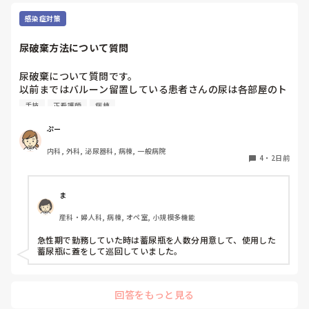
うことも自然だと思うので、繰り返し一緒に整理しながら、必
要な内容を選べるよう支援するとよいと思います。
感染症対策
尿破棄方法について質問
尿破棄について質問です。

以前まではバルーン留置している患者さんの尿は各部屋のト
イレに破棄する形でしたが、感染予防上汚物処理室でのみ破
手技
正看護師
病棟
棄に代わり1人ウロバッグ空っぽにしたらその尿はすぐに汚
物処理室に持っていくという非効率な方法になってます。尿
ぷー
破棄人数は10人近くになるので病室と汚物処理室を10往復
内科, 外科, 泌尿器科, 病棟, 一般病院
する形に。結果尿破棄に時間がかかってます。

4
・
2日前
以前の病院では尿破棄用ワゴン下段に蓄尿袋を患者さん分セ
ットしワゴン下段に乗せて破棄していき最後まとめて汚物処
理室で破棄してたのでその方法はダメなのか？と疑問抱いて
ま
ます。もちろん汚物見えないようワゴンにカバーする等対策
産科・婦人科, 病棟, オペ室, 小規模多機能
して。

皆さんの病棟ではどのような方法取られてますか？
急性期で勤務していた時は蓄尿瓶を人数分用意して、使用した
蓄尿瓶に蓋をして巡回していました。
回答をもっと見る