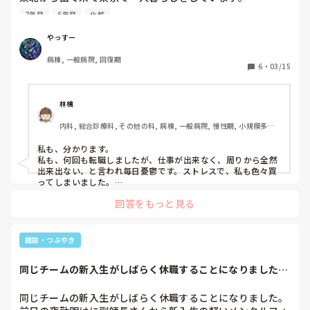
7年目
6年目
化粧
3月16(月)から中小規模病院の回復期リハビリテーション病
棟に再就職する事になりました。

やっすー
これまでの経緯としては、

病棟, 一般病院, 回復期
新人〜3年目前半まで 精神科(正社員)

6
・
03/15
3年目後半 オペ室(正社員)

退職→転職

4年目3ヶ月間程 精神科(正社員)

林檎
退職

内科, 総合診療科, その他の科, 病棟, 一般病院, 慢性期, 小規模多機
それ以降〜6年目 特養看護師(派遣)

能
退職→転職

私も、分かります。

私も、何回も転職しましたが、仕事が出来なく、周りから全然
経験が浅く知識も技術も足りないかなと思ったり、看護師と
出来出ない、と言われ毎日憂鬱です。ストレスで、私も色々買
してやっていく自信があまりなかったり。

ってしまいました。

それで、勤務先の病院から、心療内科に行った方が良いと言わ
転職する際に気にかけてくれて協力してくれた優しいスタッ
回答をもっと見る
れ、現在心療内科にかかっています。

フさんもいますが、こんな自分がこれから期待に応えていけ
それを勤務先の病院に伝え、これから業務をどうするか一緒に
るのかと緊張と不安でいっぱいでいます。

考えるから、安心してほしいと言われました。

なので、上司や勤務先に心理カウンセラーがいれば、その方に
雑談・つぶやき
生活していくために割り切ってやるぞとは思っていますが、
相談した方が良いかもしれません。
仕事もプライベートも上手くいっていないせいか何となくモ
同じチームの新入生がしばらく休職することになりました。
チベーションが上がりません。

前日の夜勤明けに...
同じチームの新入生がしばらく休職することになりました。
時々、買い物に出かけてお気に入りのブランドの化粧品を購