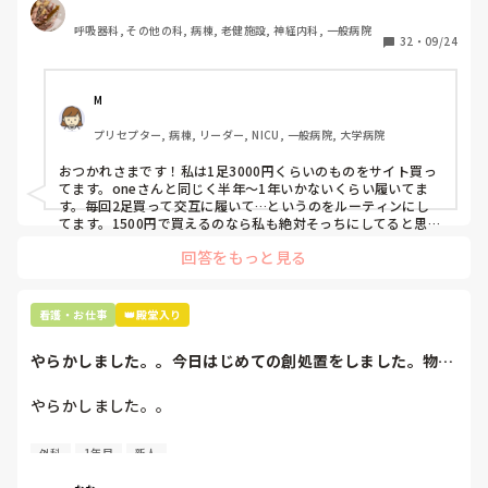
わたしの職場の指定は「白のスニーカー」。

呼吸器科, その他の科, 病棟, 老健施設, 神経内科, 一般病院
すぐに汚くなるので1,500円は絶対に超えたくない思いがあ
32
・
09/24
り笑、商店街の靴屋さんやネットで安く見つけた時に買って
半年〜1年未満で交換しています。

M
職場の人が「ナースシューズに3000円以上は出せない」っ
プリセプター, 病棟, リーダー, NICU, 一般病院, 大学病院
て言ってて、わたしの倍額は出せるのか！とびっくりしたの
で、世の皆さんはどうなのかなと…🤔
おつかれさまです！私は1足3000円くらいのものをサイト買っ
てます。oneさんと同じく半年〜1年いかないくらい履いてま
す。毎回2足買って交互に履いて…というのをルーティンにし
てます。1500円で買えるのなら私も絶対そっちにしてると思う
ので良い買い物されてて羨ましいです！(笑)
回答をもっと見る
看護・お仕事
👑殿堂入り
やらかしました。。今日はじめての創処置をしました。物品
で滅菌の鑷子やハ...
やらかしました。。

今日はじめての創処置をしました。

外科
1年目
新人
物品で滅菌の鑷子やハサミを使ったのですが、
