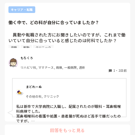
キャリア・転職
働く中で、どの科が自分に合っていましたか？
　異動や転職された方にお聞きしたいのですが、これまで働
いていて自分に合っていると感じたのは何科でしたか？

また、どんなところが合っていると感じましたか？

復職
異動
クリニック
私はこれまで脳神経外科、リハビリ科、透析室と経験しまし
もちくろ
たが、どこもしっくり来なくて悩んでいます…。次回の転職
リハビリ科, ママナース, 病棟, 一般病院, 透析
の参考にさせていただきたいです😭
1
・
2日前
まどれーぬ
その他の科, クリニック
私は新卒で大学病院に入職し、配属されたのが眼科・耳鼻咽喉
科病棟でした。

耳鼻咽喉科の看護や処置・患者層が死ぬほど苦手で嫌だったの
ですが、

眼科は自分に合っていて好きだったので、そこからずーっと眼
回答をもっと見る
科で働いています。
