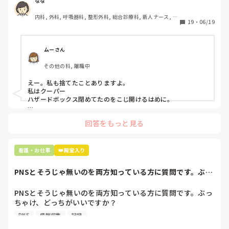
ゴミと一緒に、ノリで鑷子達を捨てました。。

なな
患者に使用した物品は使い捨て、という認識が頭の中にあっ
内科, 外科, 呼吸器科, 整形外科, 総合診療科, 新人ナース, 脳
て…。

19
・
06/19
神経外科, 慢性期, 回復期
プリセプターに

「普通鑷子捨てる！？明らかに使い捨てて良いような安物じ
ムーさん
ゃないよね？」

その他の科, 離職中
「そんなミスした新人、あなたが初めてだよ」

と言われました。。

えー。私も捨てたことありますよ。

私はクーパー

たしかに、よくよく考えてみれば

ハザードボックス閉めてたのをこじ開けるはめに。

手術室で使った物品も全部滅菌して使いまわすし、

これは私じゃないけど、患者さんのガラケーを洗濯ものと一緒
滅菌の種類とかも学校で習ったはずなのに

回答をもっと見る
に出しちゃったり。(これは問題か💦)
なんで頭回らなかったんだろう😭

市長さんは、

看護・お仕事
👑殿堂入り
患者さんに迷惑かけたわけじゃないから大丈夫、

と慰めてくれましたが、、

PNSとそうじゃ無いのを両方知っている方に質問です。ぶっ
自分が情けなくて情けなくて😭

ちゃけ、どっち...
明日からの勤務が怖い笑

PNSとそうじゃ無いのを両方知っている方に質問です。ぶっ
ちゃけ、どっちがいいですか？

こんなバカな私をせめて笑い飛ばしてください笑
PNS
情報収集
記録
私の病院は３年前からPNSを導入して、一部の病棟はその