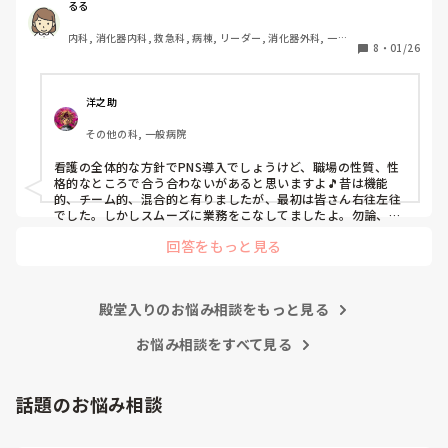
後、PNSを廃止しました。

るる
私は、そのPNSを廃止した病棟からまだPNSをやっている病
内科, 消化器内科, 救急科, 病棟, リーダー, 消化器外科, 一般
棟に9月に異動してきました。

8
・
01/26
病院
ぶっちゃけ、新人のレベルにかなりの差が出ているなぁと感
じざるを得ませんでした。

色々な病棟に入院したことのある患者さんも、「(私が異動
洋之助
する前の病棟の方が)新人が患者から見てもよく動けてた
その他の科, 一般病院
よ」と言っていました。

現病棟はPNSだけれども、結局は忙しくて、新人の面倒を見
看護の全体的な方針でPNS導入でしょうけど、職場の性質、性
てられず、清潔ケアや単純に点滴を繋げてくるなど、簡単な
格的なところで合う合わないがあると思いますよ🎵昔は機能
仕事しか新人にさせていませんでした。PNSを廃止した病棟
的、チーム的、混合的と有りましたが、最初は皆さん右往左往
では、イベントは必ずと言っていいほど新人に担当させて、
でした。しかしスムーズに業務をこなしてましたよ。勿論、指
導する事も😉🆗✨でしたよ🎵どうしてもPNSの導入なら皆さん
指導者やリーダーが責任持って指導することで、新人ができ
回答をもっと見る
と意見交換を行うべきと思いますよ🎵それに人手が足りないの
ることがどんどん増えていったと思っています。

は昔から口癖のように言われていますよ🎵人手が足りない分は
現在の病棟はスタッフの人数が少ないので、1ペアで患者14
足りるように業務をこなしている人もいます。意欲的でない新
人とか受け持つことも当たり前な感じです。

人も昔からいますのでね🎵とどのつまり看護師が自分の仕事へ
朝の情報収集にも時間がかかり、結果、患者のことがわから
殿堂入りのお悩み相談をもっと見る
の向き合い方になると思いますよ🎵僕は昔の人間なので、昔は
ないという状況になります。新人も放置されるのなら、PNS
良かったよしか言えませんが、今と比べると個人的な動きが多
いと思います。昔は患者様、スタッフ全員に目を配れる人が沢
お悩み相談をすべて見る
の意味があるのか疑問です。

山いて新人の指導もしっかりしていましたし、新人さんも答え
先日も、入職して10ヶ月経つけど造影MRIの検査出しをした
てくれましたよ🎵今のアナタに出来るでしょうか⁉️物事の良し
事がなく、やり方がわからない新人さんが、先輩に「今まで
悪しの批判は簡単です。僕も出来ます。自分で何か解決策があ
話題のお悩み相談
やったことないの！？もう10ヶ月なんだから、未経験なこと
るなら実施してみてはどうでしょうか⁉️そういう事と思います
は自分から積極的に言って！」と言われていて、そんな無茶
よ🎵人の命は地球より重いと言った人がいます。ならば１人で
抱えるのは到底ムリですね🎵ならば皆で抱えましょうね🎵僕の
な…と思いました。
