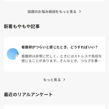
大学病院に在籍していると必ず異動があるため、永遠に眼科病
棟に居続けることは不可能なので、

話題のお悩み相談をもっと見る
異動の声がかかる前に眼科クリニックに転職しました。

そこから先は何か所か眼科クリニックを転々として今の職場に
至る、という感じです。
新着もやもや記事
看護師がつらいと感じたとき、どうすればいい？
看護師は非常に忙しく、ときにはストレスや負担を
感じることがあります。そんなとき、つらさを乗り
越えるためにはどうすればよいでしょうか？この記
事では、看護師がつらさを感じたときの対処法や秘
訣を紹介します。
もっと見る
最近のリアルアンケート