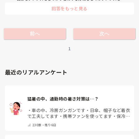
極める方法が知りたいです！
回答をもっと見る
前へ
次へ
1
最近のリアルアンケート
猛暑の中、通勤時の暑さ対策は…？
・
車の中、冷房ガンガンです
・
日傘、帽子など着衣
で工夫してます
・
携帯ファンを使ってます
・
保冷剤
を持ち運んでいます
・
特に暑さ対策はしていませ
230
票・
残り6日
ん
・
その他（コメントで教えて下さい）