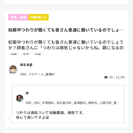
恋愛・結婚
👑殿堂入り
妊娠中つわりが酷くても皆さん普通に働いているのでしょう
か？師長さんに「...
妊娠中つわりが酷くても皆さん普通に働いているのでしょう
か？師長さんに「つわりは病気じゃないからね。親になるの
はそう簡単じゃないのよ。みんな辛いのを乗り越えてるんだ
休職
急変
妊娠
から。家で寝てると病人になっちゃうから働いてた方がいい
でしょ」と言われました。体調的に本当にしんどいです。患
匿名希望
者の心配している余裕がなく、急変したらと不安です。結構
外科, ママナース, 離職中
ナイーブになっているのかすぐ涙が出ます。妊娠初期はみん
29
・
12/08
なこんな感じで何も言わずに乗り越えているのでしょうか？
自分が甘いだけなんですか。
律
内科, 外科, 呼吸器科, 消化器内科, 循環器科, 精神科, 心療内科, 整形
外科, 耳鼻咽喉科, 泌尿器科, ママナース, 訪問看護, 介護施設, 神経
内科, 脳神経外科, 消化器外科, 慢性期, 終末期
つわりは病名ついて妊娠悪阻。病気です。

休んで良いですよ😁