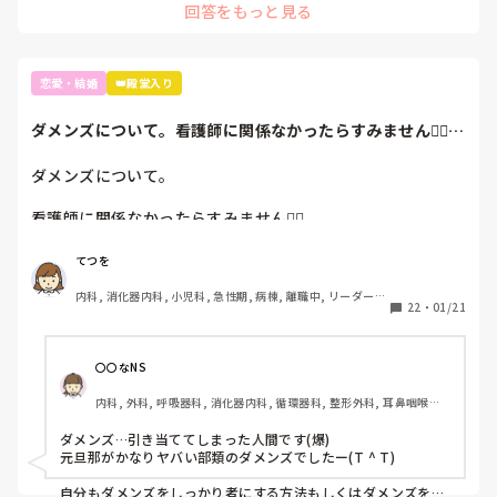
回答をもっと見る
恋愛・結婚
👑殿堂入り
ダメンズについて。看護師に関係なかったらすみません🙇‍♀️私
のイメージ...
ダメンズについて。

看護師に関係なかったらすみません🙇‍♀️

私のイメージ＋周りから言われるのでそうかなと思っている
てつを
のですが…

内科, 消化器内科, 小児科, 急性期, 病棟, 離職中, リーダー, 
看護師は人のために頑張れる人、母性がある人、しっかり者
22
・
01/21
一般病院
などが多く、ダメンズに惚れやすいorダメンズを育てやすい
気がしてます。

〇〇なNS
私の彼も、ダメンズに成り下がりました（笑）

内科, 外科, 呼吸器科, 消化器内科, 循環器科, 整形外科, 耳鼻咽喉科, 
皮膚科, その他の科, 外来, 神経内科
そこで、こちらを頼りにしてくるダメンズをしっかり者にす
ダメンズ…引き当ててしまった人間です(爆)

る方法を教えてください😂
元旦那がかなりヤバい部類のダメンズでしたー(T ^ T)

自分もダメンズをしっかり者にする方法もしくはダメンズを見