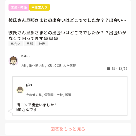
恋愛・結婚
👑殿堂入り
彼氏さん旦那さまとの出会いはどこででしたか？？出会いが
なくて困ってます...
彼氏さん旦那さまとの出会いはどこででしたか？？出会いが
なくて困ってます😭😭😭
出会い
旦那
彼氏
あほこ
内科, 消化器内科, ICU, CCU, 大学病院
88
・
12/21
ぽむ
その他の科, 保育園・学校, 派遣
街コンで出会いました！

MRさんです
回答をもっと見る