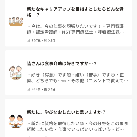
新たなキャリアアップを目指すとしたらどんな資
格…？
・
今は、今の仕事を頑張りたいです！
・
専門看護
師
・
認定看護師
・
NST専門療法士
・
呼吸療法認定
士
・
糖尿病療養指導士
・
認知症ケア専門士
・
消化器
397
票・
残り5日
内視鏡技師
・
その他(コメントで教えて下さい)
皆さんは食事介助は好きですか…？
・
好き（得意）です🥰
・
嫌い（苦手）です😅
・
正
直、どちらでも…👀
・
その他（コメントで教えてく
ださい）
444
票・
残り4日
新たに、学びなおしたいと思いますか？
・
新たに資格を取得したい📖
・
今の分野をこのまま
経験したい😊
・
仕事でいっぱいいっぱい💦
・
どん
な自分になりたいか探し中🧐
・
その他（コメントで