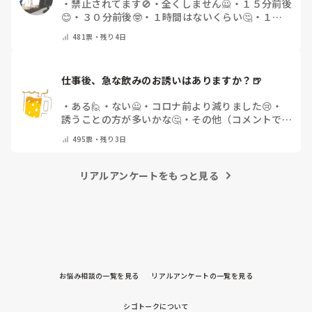
・
禁止されてます🚫
・
全くしません🙅
・
１５分前後
😊
・
３０分前後🤓
・
１時間はないくらい🤔
・
１時
間以上…😨
・
その他（コメントで教えて下さい）
481
票・
残り4日
仕事後、急な飲みのお誘いはありますか？🍺
・
ある🙋
・
ない🙅
・
コロナ前より減りました😢
・
誘うことの方が多いかな🤔
・
その他（コメントで教
えてください）
495
票・
残り3日
リアルアンケートをもっと見る
お悩み相談の一覧を見る
リアルアンケートの一覧を見る
シゴトークについて