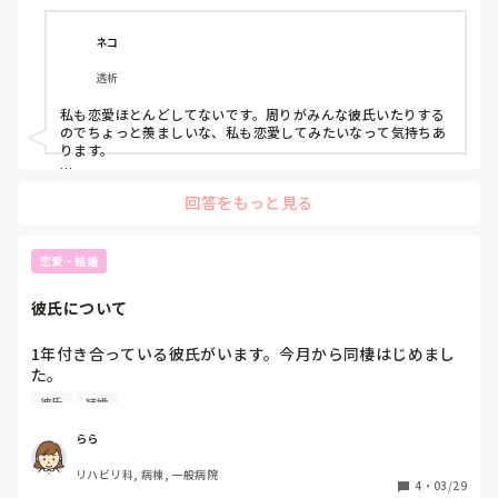
と思い、母からの強い勧めもあって昨年末から婚活を始めま
した。

ネコ
(正直このコロナ禍で婚活なんてしていいものか、医療従事
透析
者なのに…でも年齢のこと考えるとなー…と悩んでもいま
す)

私も恋愛ほとんどしてないです。周りがみんな彼氏いたりする
のでちょっと羨ましいな、私も恋愛してみたいなって気持ちあ
現在数人の男性と連絡を取らせてもらっていますが、元々恋
ります。

愛したい！と強く思わないせいか連絡を取り合うのもデート
２つ上の先輩に片想いしていた時期がありました。告白して振
するのも億劫になってしまって、「私は人を好きになれるの
回答をもっと見る
られましたが、卒業後も先輩のことが忘れられずにLINEで連絡
か？一生恋愛ができないのでは？」と落ち込んでしまいま
とってました。でも在学中はすれ違ったら挨拶する程度の仲だ
す。

ったので表面的・事務的なやり取りしかできずに今は3ヶ月く
らい連絡とってません。

恋愛・結婚
私みたいな方はいますか？差し支えなければ今後の人生、ど
のように考えているか教えて頂きたいです。

みーさんと同じように「恋愛できないんじゃないか」って落ち
彼氏について
込むことあります。

また、恋愛なんてしないと思っていたのにある時運命の人に
出会った、などのエピソードがありましたら是非お聞かせく
今後は、就職して環境が変わればもしかしたら出会いがあるか
1年付き合っている彼氏がいます。今月から同棲はじめまし
ださい。
も、何かの拍子に先輩とばったり会うかもって考えてます。

た。

私は30で、彼氏は26です。

こんなのが参考になるのかわかりませんが、みーさんの助けに
彼氏
結婚
結婚も考えており、彼氏にしれっと結婚の話をもちかけまし
なれればいいなと思っています。
た。

らら
彼氏は「𓏸𓏸と出会えて良かったと思ってるよ。」「この先、
リハビリ科, 病棟, 一般病院
なにがあるかわからないから結婚すると約束できない」と言
4
・
03/29