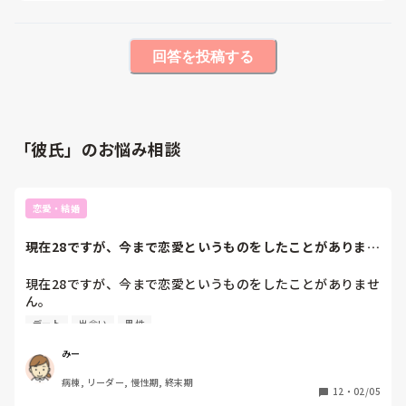
回答を投稿する
「彼氏」のお悩み相談
恋愛・結婚
現在28ですが、今まで恋愛というものをしたことがありませ
ん。数年前に告...
現在28ですが、今まで恋愛というものをしたことがありませ
ん。

数年前に告白されて彼氏がいたことはありますが(恋愛がわ
デート
出会い
男性
からないことは伝えていて、相手も了承してくれました)、
結局恋愛感情が湧かなくて2ヶ月で別れました。

みー
病棟, リーダー, 慢性期, 終末期
そんな私ですが子どもは欲しいです。

12
・
02/05
子どもを産むなら年齢的にもそろそろ出会いがないと厳しい