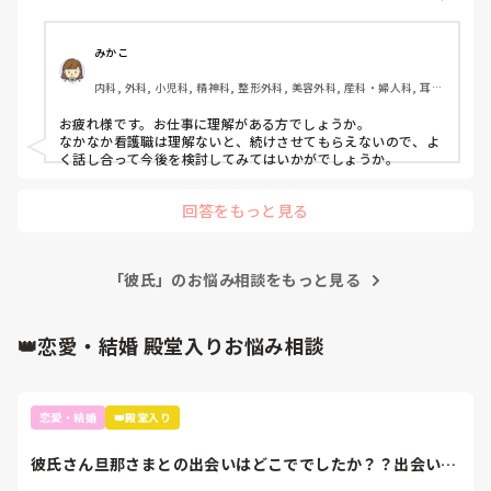
あって休憩とれんかったし」と怒ったように彼に当たってし
まいました。すると、彼もキレて全く話さず携帯ゲーム。家
に帰り、なぜキレてるのか聞くと「なんで俺が怒られないか
みかこ
んのや！」「頭おかしいんやないか」とキレられました。

内科, 外科, 小児科, 精神科, 整形外科, 美容外科, 産科・婦人科, 耳鼻
私もイライラしてしまった事を謝ったのですが、彼は納得せ
咽喉科, 皮膚科, プリセプター, ママナース, 病棟, クリニック, 訪問
ずLINEでも「プライド高いすぎ」「すぐ謝らんし」「自分が
看護, リーダー, 外来, NICU, 終末期, 透析, 派遣
お疲れ様です。お仕事に理解がある方でしょうか。

話す時人にどう見られてるか意識したことある？」など言わ
なかなか看護職は理解ないと、続けさせてもらえないので、よ
れました。

く話し合って今後を検討してみてはいかがでしょうか。
私は話を聞いてほしかっただけで、キレたように伝えてしま
ったのは疲れてて次の日も日勤やし10時って遅くない？早め
回答をもっと見る
に行動してたらお酒も飲んだし的な要素もあってのイライラ
でした。

3年付き合ってるし、そこまで逆にキレられたのがびっくり
でした。身内に近い状態でそこまで自分をさらけ出したらい
「彼氏」のお悩み相談をもっと見る
けないのかなって思って、どう思いますか？

👑恋愛・結婚 殿堂入りお悩み相談
恋愛・結婚
👑殿堂入り
彼氏さん旦那さまとの出会いはどこででしたか？？出会いが
なくて困ってます...