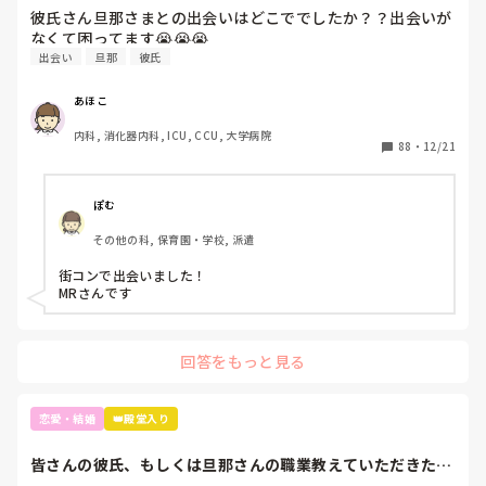
彼氏さん旦那さまとの出会いはどこででしたか？？出会いが
なくて困ってます😭😭😭
出会い
旦那
彼氏
あほこ
内科, 消化器内科, ICU, CCU, 大学病院
88
・
12/21
ぽむ
その他の科, 保育園・学校, 派遣
街コンで出会いました！

MRさんです
回答をもっと見る
恋愛・結婚
👑殿堂入り
皆さんの彼氏、もしくは旦那さんの職業教えていただきたい
です(^^)もし...