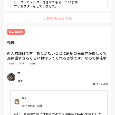
リーダーとメンターをさせてもらっています。

入職してすぐのオリエンテーションや研修でプリセプター制
プリセプターもしていました。

度について説明は受けていましたが、他病棟の同期はすでに
私は、今メンターしているのでプリセプターにプリセプティー
自分のプリセプターを知っている中で、私だけ6月頃まで誰
回答をもっと見る
のことを聞いたりしています。

がプリセプターなのか知りませんでした。知ったきっかけ
プリセプティーにも自分から話しかけています。

も、教育担当師長との面談でした。プリセプター本人から直
接伝えてもらえなかったこともあり、その頃からずっと距離
プリセプターの役割は、パンダコパンダさんのイメージどおり
新人看護師
を感じています。

です。ただ、勤務的にプリセプターと同じ日をしょっちゅう作
れないので、プリセプターを中心に教えたりフォローしていま
輸液
すが、みんなで１年生を教えるみたいなかんじです。

また、人見知りな性格もあって、研修で学んだ看護技術を練
何に悩んでいるのか、どんな技術が苦手なのかなどはプリセプ
習するために先輩へお願いすることが「迷惑ではないか」と
ターを窓口にしている感じです。

新人看護師です。ありがたいことに病棟の先輩方が優しくて
思ってしまい、なかなか声をかけることができません。その
過保護すぎるくらい見守ってくれる環境です。なので輸液ポ
点については、自分自身でも改善しなければいけないと思っ
プリセプターが自分の役割を分かっていないのか、自分がプリ
ンプも最近になってするようになりました。500mlを8時間
ています。

セプターになっていること自体分かっていないのかもしれませ
勉強
新人
病棟
で落とす指示なので1時間あたり63mlですが、途中でシャワ
ん。

先輩に話しかけずらいのは良く分かりますが、自分がプリセプ
ーするためにロックをしてシャワー後に再開する場合の輸液
一方で、プリセプターは放任主義なのか、研修内容や看護技
柊
ティーになっていること挨拶にいきましたか？

ポンプの設定の仕方が病棟に2通りあります。当初の予定通
術の練習状況について聞かれることはほとんどありません。
学生
り、500mlの63ml/hで設定する方と、残量をシャワー後から
「今のうちに練習した方がいいよ」と言われることはありま
6
・
2日前
今は８月なので、パンダコパンダさんの状況が良くなっている
終了予定までの時間で割って、残量と新しく求めた1時間あ
すが、それ以上の関わりは特にありません。

といいなって思います。

たりの量を設定してる方の2通りあります。先輩に聞きたい
あなたが考えている、同じ病棟だから言いにくいって分かりま
す。私なら、変えたいってことは言わずに周りにいる先輩に聞
のですがどちらかのやり方が間違ってる場合、先輩の間違い
私のイメージでは、プリセプターは一緒に技術練習をしてく
w.y
いたり技術練習の相手をお願いします。

を指摘する形になるのが怖くてまだ聞けてないです。みなさ
れたり、定期的に悩みや困っていることを聞いてくれたりす
話しかけやすい先輩はいますか？

消化器内科, 病棟
んはどちらでしているのか教えていただきたいです。
る存在だと思っていました。しかし、実際にはそのような関
わりはなく、面談などもありません。そのため、ずっと距離
今は大事な時なので、色んな事に悩むのはよく分かります。

私は、８時間で落とす指示なので入浴後も63ml/hで落としま