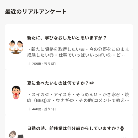
最近のリアルアンケート
新たに、学びなおしたいと思いますか？
・
新たに資格を取得したい📖
・
今の分野をこのまま
経験したい😊
・
仕事でいっぱいいっぱい💦
・
どん
な自分になりたいか探し中🧐
・
その他（コメントで
269
票・
残り6日
教えてください）
夏に食べたいものは何ですか？🍉
・
スイカ🍉
・
アイス🍦
・
そうめん🥢
・
かき氷🍧
・
焼
肉（BBQ)🍖
・
ウナギ🐟
・
その他(コメントで教え
てください)
440
票・
残り5日
日勤の時、前残業は何分前からしていますか？⌚