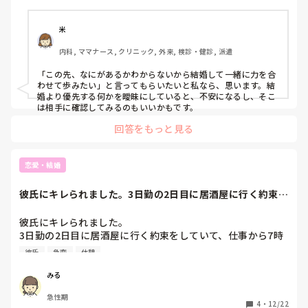
われました。

性格は真面目で、頑固な人です。

この言葉を聞いて、不安です。

米
モヤモヤして、同棲したままで良いのか不安です。

内科, ママナース, クリニック, 外来, 検診・健診, 派遣
なにか意見もらえたらと思います、、。
「この先、なにがあるかわからないから結婚して一緒に力を合
わせて歩みたい」と言ってもらいたいと私なら、思います。結
婚より優先する何かを曖昧にしていると、不安になるし、そこ
は相手に確認してみるのもいいかもです。
回答をもっと見る
恋愛・結婚
彼氏にキレられました。3日勤の2日目に居酒屋に行く約束を
していて、仕事...
彼氏にキレられました。

3日勤の2日目に居酒屋に行く約束をしていて、仕事から7時
頃に帰ってこれたのですが、彼は遊びに出かけて家にいませ
彼氏
急変
休憩
んでした。何時頃になりそうかと聞くと9時頃と言われ、結
局10時頃になって居酒屋に行ったのですが、こっちは仕事で
みる
急変やらで疲れてるし明日も日勤でイライラしてしまい、彼
急性期
にお酒をすすめられた時に私は「明日も日勤や！」「急変も
4
・
12/22