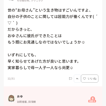
その他の科, クリニック
世の“お母さん”という生き物はすごいんですよ、

自分の子供のことに関しては超能力が働くんです( ´ 
▽ ` )

だからきっと、

おゆさんに彼氏ができたことは

もう既にお見通しなのではないでしょうか☺️

いずれにしても、

早く知らせてあげた方が良いと思います。

実家暮らしで母一人子一人なら尚更☺️
12/31
いいね
おゆ
質問主
訪問看護, 回復期