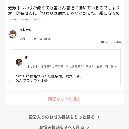
か？師長さんに「...
妊娠中つわりが酷くても皆さん普通に働いているのでしょう
か？師長さんに「つわりは病気じゃないからね。親になるの
はそう簡単じゃないのよ。みんな辛いのを乗り越えてるんだ
休職
急変
妊娠
から。家で寝てると病人になっちゃうから働いてた方がいい
でしょ」と言われました。体調的に本当にしんどいです。患
匿名希望
者の心配している余裕がなく、急変したらと不安です。結構
外科, ママナース, 離職中
ナイーブになっているのかすぐ涙が出ます。妊娠初期はみん
29
・
12/08
なこんな感じで何も言わずに乗り越えているのでしょうか？
自分が甘いだけなんですか。
律
内科, 外科, 呼吸器科, 消化器内科, 循環器科, 精神科, 心療内科, 整形
外科, 耳鼻咽喉科, 泌尿器科, ママナース, 訪問看護, 介護施設, 神経
内科, 脳神経外科, 消化器外科, 慢性期, 終末期
つわりは病名ついて妊娠悪阻。病気です。

休んで良いですよ😁
回答をもっと見る
殿堂入りのお悩み相談をもっと見る
お悩み相談をすべて見る