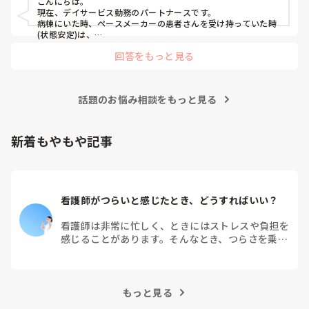
こんにちは。

現在、デイサービス勤務のパートナースです。

病棟にいた時、ペースメーカーの患者さんを受け持っていた時
(状態安定)は、

バイタルに付随する不整脈がないが無いか、創部の状態など

回答をもっと見る
ペースメーカーがきちんと作動されていない・不整脈のサイン
の場合があるため、

目眩やふらつきなどが現れることがあるためそのような事を観
察していました。

話題のお悩み相談をもっと見る
参考になれば幸いです。
新着もやもや記事
看護師がつらいと感じたとき、どうすればいい？
看護師は非常に忙しく、ときにはストレスや負担を
感じることがあります。そんなとき、つらさを乗り
越えるためにはどうすればよいでしょうか？この記
事では、看護師がつらさを感じたときの対処法や秘
訣を紹介します。
もっと見る