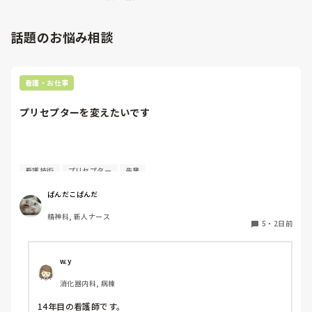
話題のお悩み相談
看護・お仕事
プリセプターを変えたいです
質問失礼します。

看護技術
プリセプター
先輩
4月に入職してまだ少ししか経っていないのですが、プリセ
ぱんだこぱんだ
プターを変えたいと考えています。ただ、同じ病棟の先輩で
精神科, 新人ナース
もあるため、なかなか相談することができません。

5
・
2日前
私はもともと人見知りで、自分から悩みや相談事を人に話す
ことが苦手なタイプです。

w.y
消化器内科, 病棟
プリセプターを変えたいと思った理由は、プリセプターとの
距離感です。

14年目の看護師です。
