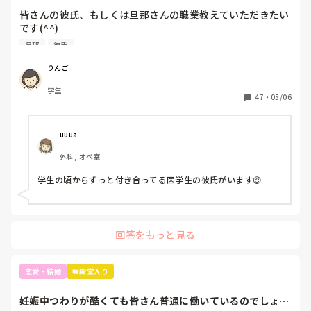
皆さんの彼氏、もしくは旦那さんの職業教えていただきたい
です(^^)

旦那
彼氏
もしよろしければどこで出会ったとかも聞きたいです🤤
りんご
学生
47
・
05/06
uuua
外科, オペ室
学生の頃からずっと付き合ってる医学生の彼氏がいます😌
回答をもっと見る
恋愛・結婚
👑殿堂入り
妊娠中つわりが酷くても皆さん普通に働いているのでしょう