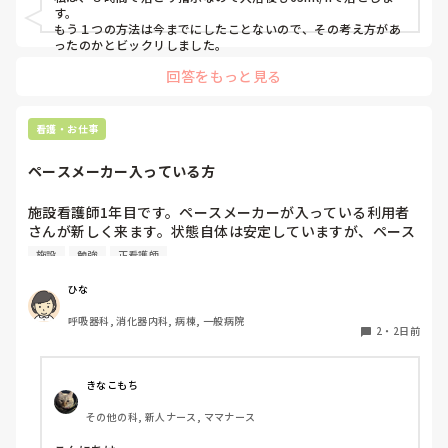
を感じています。

変えて欲しいって言ったあとの環境が悪いほうに変わってしま
す。

わないか心配なので、その日にフォローについてくれた先輩に
もう１つの方法は今までにしたことないので、その考え方があ
話しかけたら良いのかなって思います。

ったのかとビックリしました。
一方で、他の先輩方は普段の会話の中で「何か困っているこ
とはない？」と気にかけてくださることが多く、そのような
プリセプターが付くのが1番いいですが、あまり関わり方を知
回答をもっと見る
関わりを感じています。しかし、プリセプターに対してはそ
らなそうなので。私なら、プリセプターに話を聞きたいところ
のような印象を持てません。

ですが‥。

看護・お仕事
パンダコパンダさんの今の状況が良くなっていることを願って
これは私の考え方がおかしいだけなのでしょうか。それと
も、どこのプリセプターもこのような関わり方が一般的なの
ペースメーカー入っている方
でしょうか。

施設看護師1年目です。ペースメーカーが入っている利用者
プリセプターを変えたいと思っていますが、今の時期に変更
さんが新しく来ます。状態自体は安定していますが、ペース
をお願いすると、同じ病棟で働く先輩後輩という関係もあり
メーカー入っている方の観察や注意した方がいい点あれば教
ますし、今後も教えていただく立場なので、とても気まずく
施設
勉強
正看護師
えていただきたいです。
なってしまうのではないかと不安で、なかなか言い出せませ
ひな
ん。

呼吸器科, 消化器内科, 病棟, 一般病院
このような場合、どうしたらよいでしょうか。

2
・
2日前
長文の質問失礼します🙇‍♀️
きなこもち
その他の科, 新人ナース, ママナース