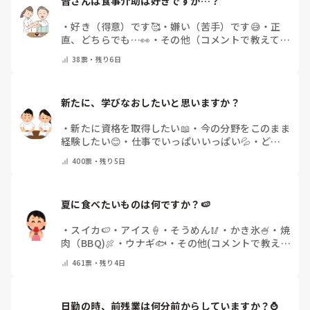
皆さんは食事介助は好きですか…？
・
好き（得意）です🥰
・
嫌い（苦手）です😅
・
正
直、どちらでも…👀
・
その他（コメントで教えてく
ださい）
38
票・
残り6日
新たに、学びなおしたいと思いますか？
・
新たに資格を取得したい📖
・
今の分野をこのまま
経験したい😊
・
仕事でいっぱいいっぱい💦
・
どん
な自分になりたいか探し中🧐
・
その他（コメントで
400
票・
残り5日
教えてください）
夏に食べたいものは何ですか？🍉
・
スイカ🍉
・
アイス🍦
・
そうめん🥢
・
かき氷🍧
・
焼
肉（BBQ)🍖
・
ウナギ🐟
・
その他(コメントで教え
てください)
461
票・
残り4日
日勤の時、前残業は何分前からしていますか？⌚