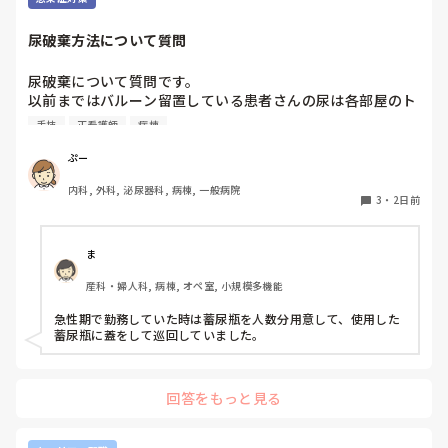
ません…。

受け持ちを減らしてもらうか、先輩にもう少しそばについて
尿破棄方法について質問
みててほしいと頼みましたが、それもなにも変わりません…

尿破棄について質問です。

このような状況、新人でもこのような業務量は普通なのでし
以前まではバルーン留置している患者さんの尿は各部屋のト
ょうか…

イレに破棄する形でしたが、感染予防上汚物処理室でのみ破
定時で帰れないのは優先順位やタイムスケジュールがおかし
手技
正看護師
病棟
棄に代わり1人ウロバッグ空っぽにしたらその尿はすぐに汚
いから、抜けるが多いのもなんでなのかちゃんと振り返って
物処理室に持っていくという非効率な方法になってます。尿
と言われます。

ぷー
破棄人数は10人近くになるので病室と汚物処理室を10往復
まぁ、それはそうなんでしょうけど…

内科, 外科, 泌尿器科, 病棟, 一般病院
する形に。結果尿破棄に時間がかかってます。

3
・
2日前
以前の病院では尿破棄用ワゴン下段に蓄尿袋を患者さん分セ
抜けていることなど、休みの日もLINEや電話がかかってき
ットしワゴン下段に乗せて破棄していき最後まとめて汚物処
て、もう本当にしんどいです🥲

理室で破棄してたのでその方法はダメなのか？と疑問抱いて
ま
ます。もちろん汚物見えないようワゴンにカバーする等対策
聞かないと教えて貰えない、聞いても今忙しいから他の人に
産科・婦人科, 病棟, オペ室, 小規模多機能
して。

聞いてと、とたらい回しみたいにされるときもあります。

皆さんの病棟ではどのような方法取られてますか？
急性期で勤務していた時は蓄尿瓶を人数分用意して、使用した
同期はおらず、孤独感もあり、病棟では孤立しているように
蓄尿瓶に蓋をして巡回していました。
感じます…

休憩中も私には誰も話しかけません…

自分から話しかけてもなかなか続きません。

回答をもっと見る
メンバーによっては休憩中ずっと無言なこともあります。

休憩室から、あの人なんであんなにできないんだろうね、教