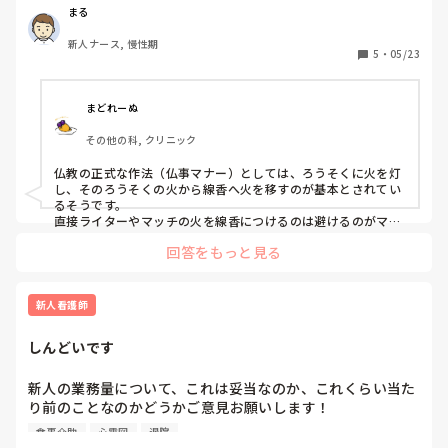
先日、霊安室に行く機会があり線香をたてる場面がありまし
まる
た。

新人ナース, 慢性期
私の務める病院では、マッチを使用しての線香なのですが、
5
・
05/23
マッチの使用に慣れていないこともあり、手を火傷しそうに
なりました。

そこで、マッチではなくライターを出来れば使用したいで
まどれーぬ
す。

その他の科, クリニック
ライターの使用は一般常識としては許容範囲なのか否かを教
えて欲しいです。
仏教の正式な作法（仏事マナー）としては、ろうそくに火を灯
し、そのろうそくの火から線香へ火を移すのが基本とされてい
るそうです。

直接ライターやマッチの火を線香につけるのは避けるのがマナ
ーだそうですよ。
回答をもっと見る
新人看護師
しんどいです
新人の業務量について、これは妥当なのか、これくらい当た
り前のことなのかどうかご意見お願いします！

食事介助
心電図
退院
▪️8～10人受け持ち(うち点滴は3～5人ほど)
