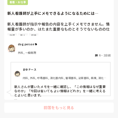
棟に居続けることは不可能なので、

看護・お仕事
異動の声がかかる前に眼科クリニックに転職しました。

そこから先は何か所か眼科クリニックを転々として今の職場に
新人看護師が上手にメモできるようになるためには…
至る、という感じです。
新人看護師が指示や報告の内容を上手くメモできません。情
報量が多いのか、はたまた重要なものとそうでないものの仕
分けができないのか…  肝心な事柄を逃してしまいます。何
指導
新人
病棟
かよい指導方法はないでしょうか？　出来るだけゆっくり指
示・報告するよう皆で努力しています。
dog person 🐕
外科, 一般病院
6
・
2日前
まゆナース
内科, 外科, 呼吸器科, 消化器内科, 循環器科, 泌尿器科, 病棟, 消化器
外科, 一般病院
新人さんが書いたメモを一緒に確認し、「この情報はなぜ重要
なのか」「今回は省いてもよい情報はどれか」を一緒に考える
とよいと思います。

ただ間違いを指摘するのではなく、患者さんの状態や報告の目
回答をもっと見る
的に照らして振り返ることで、重要度を判断する力が少しずつ
身につくのではないでしょうか。最初は情報を多く書いてしま
うことも自然だと思うので、繰り返し一緒に整理しながら、必