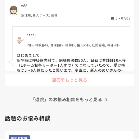
▪️オペ出し1人(帰室後の観察含む)

めい
▪️退院3人

急性期, 新人ナース, 病棟
▪️転棟1人

5
・
07/05
▪️入院受け1人

▪️検査出し1人

▪️清潔ケア2～5人

nachi
▪️食事介助1～2人

内科, 呼吸器科, 循環器科, 精神科, 整形外科, 訪問看護, 神経内科
他、ルート交換、採血、心電図、処置介助、家族対応などな
どイレギュラーで入ります。

はじめまして。

新卒時は呼吸器内科で、病棟患者数50人、日勤は看護師10人程
とある一日の仕事ですが、だいたいいつもこんな感じです。

（2チーム制各リーダー1人ずつ）でまわしていたので、受け持
まだ3ヶ月なので、ひとつのことにいちいち時間がかかる
ちは5〜6人位だったと思います。率直に、新人のめいさんの業
務量は多いと思います。

し、プリセプターの先輩も別で受け持ちされてるので、わか
回答をもっと見る
聞きたい時に先輩に聞けない状況、でも時間は刻々と過ぎてい
らないことを近くの先輩を必死でつかまえていちいち聞きな
くから、わからないままでもやらないといけない、など、つら
がらやらないとできないこともたくさんあります。

いですよね。そして聞こえる場所での悪口も、上司としては許
オペ後の観察はその日はまだ2回目でした。

し難いこと。

「退院」のお悩み相談をもっと見る
気持ちが潰れてしまう前に、主任に言っても変わらないなら、
看護師長や看護部長に相談していいと思います。業務の改善点
まだなにを先輩に確認しないといけないのかもわからず、自
はあるかもしれないけど、それだけじゃない、環境要因もある
話題のお悩み相談
分がなにをやってるのかもわからないときもあり、いっぱい
と思うので。
いっぱいです。

プリセプターや主任、その上の人に何度も相談はしてます
が、そうだよね、しんどいよねと言われるだけで何も変わり
感染症対策