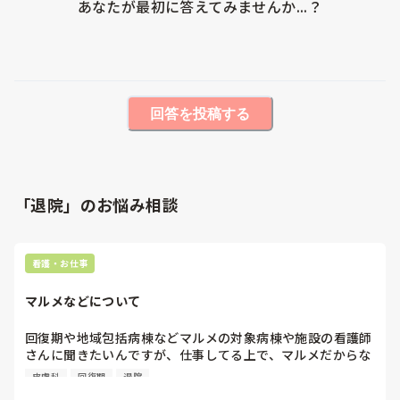
あなたが最初に答えてみませんか...？
回答を投稿する
「退院」のお悩み相談
看護・お仕事
マルメなどについて
回復期や地域包括病棟などマルメの対象病棟や施設の看護師
さんに聞きたいんですが、仕事してる上で、マルメだからな
ーとか考えたりしますか？

皮膚科
回復期
退院
たとえば、入院中に急ではない他科受診を希望された患者