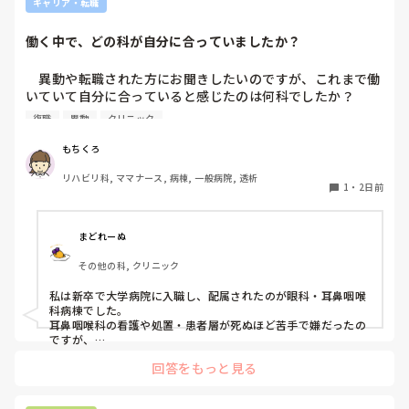
キャリア・転職
えるの疲れるわなど悪口も聞こえてきます。

働く中で、どの科が自分に合っていましたか？
本当につらくて、仕事中や家でも涙が出てきます。

　異動や転職された方にお聞きしたいのですが、これまで働
もうどうしたらいいのかわかりません。
いていて自分に合っていると感じたのは何科でしたか？

また、どんなところが合っていると感じましたか？

復職
異動
クリニック
私はこれまで脳神経外科、リハビリ科、透析室と経験しまし
もちくろ
たが、どこもしっくり来なくて悩んでいます…。次回の転職
リハビリ科, ママナース, 病棟, 一般病院, 透析
の参考にさせていただきたいです😭
1
・
2日前
まどれーぬ
その他の科, クリニック
私は新卒で大学病院に入職し、配属されたのが眼科・耳鼻咽喉
科病棟でした。

耳鼻咽喉科の看護や処置・患者層が死ぬほど苦手で嫌だったの
ですが、

眼科は自分に合っていて好きだったので、そこからずーっと眼
回答をもっと見る
科で働いています。

大学病院に在籍していると必ず異動があるため、永遠に眼科病