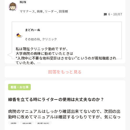
に、退院してから行ってもらうことを提案するとか…。他科
NUN
受診をすると減算になるので、そこらへんを考えて仕事して
ママナース, 病棟, リーダー, 回復期
ますかね？

6
・
10/07
最近患者が皮膚科行きたい、必要性のない薬が欲しいなど要
望が多く、その度に看護師が行けますよ〜！貰えますよ〜！
と言ってDrに伝えることが多く、Drもそこまで言ったなら許
まどれーぬ
可するしかなくなってることがあります。

その他の科, クリニック
やっぱり普通に働いていると減算とかマルメとか考えないの
が普通ですかね？

私は現在クリニック勤めですが、

意見を聞きたいです。
大学病院の病棟に勤めていたときは

“入院中に不要な他科受診はさせない”というのが周知徹底され
ていたため、

看護師が患者に余計な情報を与えてしまって受診に至るという
回答をもっと見る
ことはなかったです。
看護・お仕事
線香を立てる時にライターの使用は大丈夫なのか？
病院のマニュアルはしっかり確認出来てないので、次回の出
勤時に改めてマニュアルは確認するつもりですが、気になっ
たので質問させてください。

退院
慢性期
看護技術