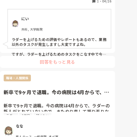
良いと言われるのですが、先輩である皆様はラダーを
1
・
04/26
終末期
取ることについてどのように考えていますか？
にい
外科, 大学病院
ラダーを上げるための評価やレポートもあるので、業務
以外のタスクが発生しますし大変ですよね。

ですが、ラダーを上げるためのタスクをこなす中で今ま
での経験を振り返り反省したり、次に活かすヒントが見
回答をもっと見る
つかることもあります。

出来る業務内容も変わってきます。

ラダー取得することで、自分の意識の変化もあると思い
職場・人間関係
ます。

色々なご経験から、ラダー取得を悩まれているのであれ
新卒で9ヶ月で退職。今の病院は4月からで、ラ
ば、近しい先輩に全て話して相談してみるのはどうでし
ダーの新人がとれていないの...
ょうか？
新卒で9ヶ月で退職。今の病院は4月からで、ラダーの
新人がとれていないので、またやり直して振り返りな
ラダー
2年目
辞めたい
どやってますが、、人間関係が悪くもう辞めたいと思
っています。

なな
また新しい所を見つけていったとして、夏頃からだと
ラダーってまたいちからやり直しでしょうか？せめて
新人ナース, 一般病院, オペ室