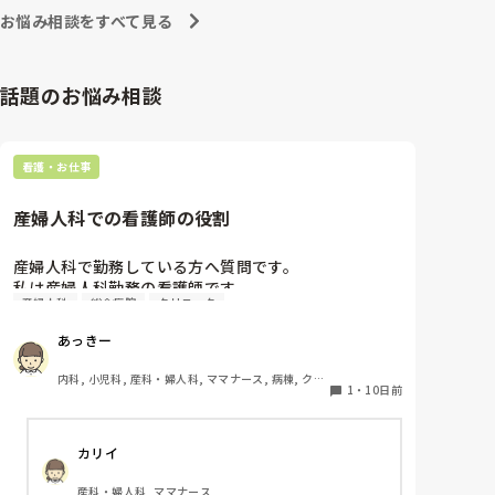
お悩み相談をすべて見る
話題のお悩み相談
看護・お仕事
産婦人科での看護師の役割
産婦人科で勤務している方へ質問です。

私は産婦人科勤務の看護師です。

産婦人科
総合病院
クリニック
総合病院で勤務していたころは婦人科のオペや切迫早
産の患者さんを対応していました。

あっきー
現在クリニック勤務をしています。

病棟は分娩メイン、外来は妊婦健診や婦人科の方の対
内科, 小児科, 産科・婦人科, ママナース, 病棟, クリ
応をしています。

1
・
10日前
ニック, 外来, 一般病院
クリニックでは助産師メインで回していく印象でした
が看護師がメインで働いています。

カリイ
分娩以外は看護師対応という感じなんですが

みなさまの産婦人科での看護師の働き方を教えて頂き
産科・婦人科, ママナース