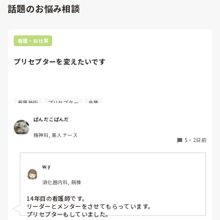
話題のお悩み相談
看護・お仕事
プリセプターを変えたいです
質問失礼します。

看護技術
プリセプター
先輩
4月に入職してまだ少ししか経っていないのですが、プリセ
ぱんだこぱんだ
プターを変えたいと考えています。ただ、同じ病棟の先輩で
精神科, 新人ナース
もあるため、なかなか相談することができません。

5
・
2日前
私はもともと人見知りで、自分から悩みや相談事を人に話す
ことが苦手なタイプです。

w.y
消化器内科, 病棟
プリセプターを変えたいと思った理由は、プリセプターとの
距離感です。

14年目の看護師です。

リーダーとメンターをさせてもらっています。

入職してすぐのオリエンテーションや研修でプリセプター制
プリセプターもしていました。
