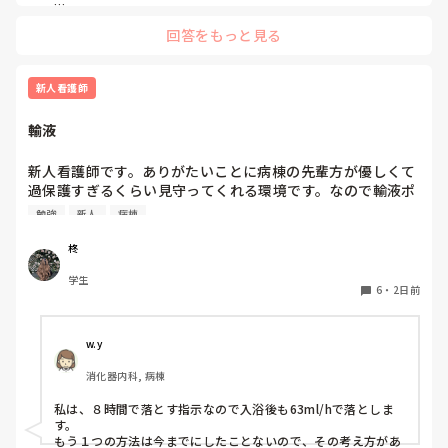
度について説明は受けていましたが、他病棟の同期はすでに
私は、今メンターしているのでプリセプターにプリセプティー
自分のプリセプターを知っている中で、私だけ6月頃まで誰
回答をもっと見る
のことを聞いたりしています。

がプリセプターなのか知りませんでした。知ったきっかけ
プリセプティーにも自分から話しかけています。

も、教育担当師長との面談でした。プリセプター本人から直
接伝えてもらえなかったこともあり、その頃からずっと距離
プリセプターの役割は、パンダコパンダさんのイメージどおり
新人看護師
を感じています。

です。ただ、勤務的にプリセプターと同じ日をしょっちゅう作
れないので、プリセプターを中心に教えたりフォローしていま
輸液
すが、みんなで１年生を教えるみたいなかんじです。

また、人見知りな性格もあって、研修で学んだ看護技術を練
何に悩んでいるのか、どんな技術が苦手なのかなどはプリセプ
習するために先輩へお願いすることが「迷惑ではないか」と
ターを窓口にしている感じです。

新人看護師です。ありがたいことに病棟の先輩方が優しくて
思ってしまい、なかなか声をかけることができません。その
過保護すぎるくらい見守ってくれる環境です。なので輸液ポ
点については、自分自身でも改善しなければいけないと思っ
プリセプターが自分の役割を分かっていないのか、自分がプリ
ンプも最近になってするようになりました。500mlを8時間
ています。

セプターになっていること自体分かっていないのかもしれませ
勉強
新人
病棟
で落とす指示なので1時間あたり63mlですが、途中でシャワ
ん。

先輩に話しかけずらいのは良く分かりますが、自分がプリセプ
ーするためにロックをしてシャワー後に再開する場合の輸液
一方で、プリセプターは放任主義なのか、研修内容や看護技
柊
ティーになっていること挨拶にいきましたか？

ポンプの設定の仕方が病棟に2通りあります。当初の予定通
術の練習状況について聞かれることはほとんどありません。
学生
り、500mlの63ml/hで設定する方と、残量をシャワー後から
「今のうちに練習した方がいいよ」と言われることはありま
6
・
2日前
今は８月なので、パンダコパンダさんの状況が良くなっている
終了予定までの時間で割って、残量と新しく求めた1時間あ
すが、それ以上の関わりは特にありません。

といいなって思います。

たりの量を設定してる方の2通りあります。先輩に聞きたい
あなたが考えている、同じ病棟だから言いにくいって分かりま
す。私なら、変えたいってことは言わずに周りにいる先輩に聞
のですがどちらかのやり方が間違ってる場合、先輩の間違い
私のイメージでは、プリセプターは一緒に技術練習をしてく
w.y
いたり技術練習の相手をお願いします。

を指摘する形になるのが怖くてまだ聞けてないです。みなさ
れたり、定期的に悩みや困っていることを聞いてくれたりす
話しかけやすい先輩はいますか？

消化器内科, 病棟
んはどちらでしているのか教えていただきたいです。
る存在だと思っていました。しかし、実際にはそのような関
わりはなく、面談などもありません。そのため、ずっと距離
今は大事な時なので、色んな事に悩むのはよく分かります。

私は、８時間で落とす指示なので入浴後も63ml/hで落としま
を感じています。

変えて欲しいって言ったあとの環境が悪いほうに変わってしま
す。

わないか心配なので、その日にフォローについてくれた先輩に
もう１つの方法は今までにしたことないので、その考え方があ