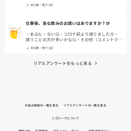
間以上…😨
・
その他（コメントで教えて下さい）
483
票・
残り3日
仕事後、急な飲みのお誘いはありますか？🍺
・
ある🙋
・
ない🙅
・
コロナ前より減りました😢
・
誘うことの方が多いかな🤔
・
その他（コメントで教
えてください）
496
票・
残り2日
リアルアンケートをもっと見る
お悩み相談の一覧を見る
リアルアンケートの一覧を見る
シゴトークについて
運営会社
利用規約
プライバシーポリシー
外部送信ポリシー