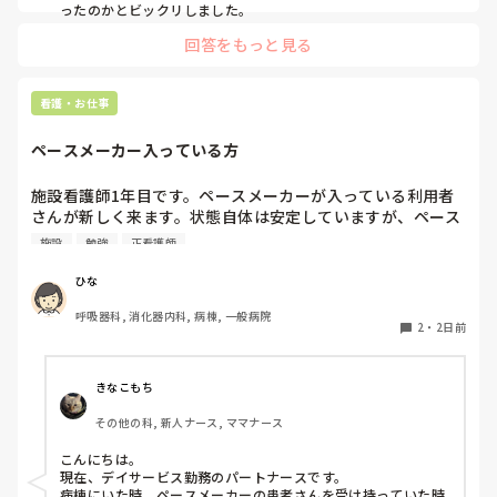
話しかけたら良いのかなって思います。

ったのかとビックリしました。
一方で、他の先輩方は普段の会話の中で「何か困っているこ
とはない？」と気にかけてくださることが多く、そのような
プリセプターが付くのが1番いいですが、あまり関わり方を知
回答をもっと見る
関わりを感じています。しかし、プリセプターに対してはそ
らなそうなので。私なら、プリセプターに話を聞きたいところ
のような印象を持てません。

ですが‥。

看護・お仕事
パンダコパンダさんの今の状況が良くなっていることを願って
これは私の考え方がおかしいだけなのでしょうか。それと
も、どこのプリセプターもこのような関わり方が一般的なの
ペースメーカー入っている方
でしょうか。

施設看護師1年目です。ペースメーカーが入っている利用者
プリセプターを変えたいと思っていますが、今の時期に変更
さんが新しく来ます。状態自体は安定していますが、ペース
をお願いすると、同じ病棟で働く先輩後輩という関係もあり
メーカー入っている方の観察や注意した方がいい点あれば教
ますし、今後も教えていただく立場なので、とても気まずく
施設
勉強
正看護師
えていただきたいです。
なってしまうのではないかと不安で、なかなか言い出せませ
ひな
ん。

呼吸器科, 消化器内科, 病棟, 一般病院
このような場合、どうしたらよいでしょうか。

2
・
2日前
長文の質問失礼します🙇‍♀️
きなこもち
その他の科, 新人ナース, ママナース
こんにちは。

現在、デイサービス勤務のパートナースです。

病棟にいた時、ペースメーカーの患者さんを受け持っていた時