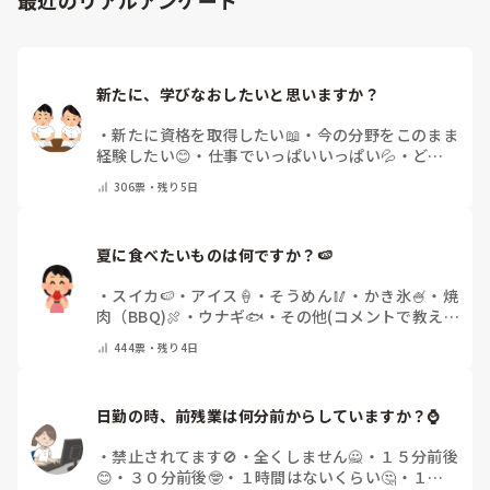
新たに、学びなおしたいと思いますか？
・
新たに資格を取得したい📖
・
今の分野をこのまま
経験したい😊
・
仕事でいっぱいいっぱい💦
・
どん
な自分になりたいか探し中🧐
・
その他（コメントで
306
票・
残り5日
教えてください）
夏に食べたいものは何ですか？🍉
・
スイカ🍉
・
アイス🍦
・
そうめん🥢
・
かき氷🍧
・
焼
肉（BBQ)🍖
・
ウナギ🐟
・
その他(コメントで教え
てください)
444
票・
残り4日
日勤の時、前残業は何分前からしていますか？⌚
・
禁止されてます🚫
・
全くしません🙅
・
１５分前後
😊
・
３０分前後🤓
・
１時間はないくらい🤔
・
１時