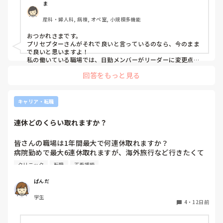
1人の先輩から先輩から夜勤者へ申し送りしてもらうのは意
ま
味ないよねと言われました。

産科・婦人科, 病棟, オペ室, 小規模多機能
そのことがあり、プリセプターに日中の様子を紙に書いて送
ってもらうほうがいいですかと聞いたところ、それだと二度
おつかれさまです。

手間になるし今後受け持ちの人数も増えたら大変になる。い
プリセプターさんがそれで良いと言っているのなら、今のまま
つも記録の確認もするし、状態変化あったらその都度報告す
で良いと思いますよ！

ると思うからそれで大丈夫だよと言われました。

私の働いている職場では、日勤メンバーがリーダーに変更点や
何か変わったことがあれば報告して、それをリーダーが夜勤者
プリセプターにそう言われたのですが、正直それでいいのか
回答をもっと見る
に申し送る形になってますし今のところ何も問題は起きてませ
迷ってます。
ん。時短の方も同様です。

みささみさん自身が、今の対応で問題がありそう、不安があ
キャリア・転職
る…などあればプリセプターの方と相談してみてください。
連休どのくらい取れますか？
皆さんの職場は1年間最大で何連休取れますか？

病院勤めで最大6連休取れますが、海外旅行など行きたくて
もっと長期連休できる職場を探しています。長期休暇が取れ
クリニック
転職
正看護師
職場があれば教えて頂きたいです。
ぱんだ
学生
4
・
12日前