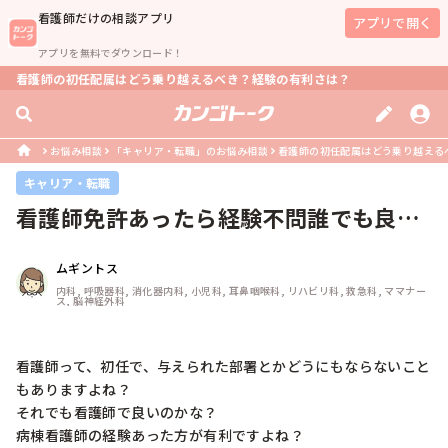
看護師
だけの相談アプリ
アプリで開く
アプリを無料でダウンロード！
看護師の初任配属はどう乗り越えるべき？経験の有利さは？
お悩み相談
「キャリア・転職」のお悩み相談
看護師の初任配属はどう乗り越える
キャリア・転職
看護師免許あったら経験不問誰でも良い
と職場で言われたのです！
ムギントス
内科, 呼吸器科, 消化器内科, 小児科, 耳鼻咽喉科, リハビリ科, 救急科, ママナー
ス, 脳神経外科
看護師って、初任で、与えられた部署とかどうにもならないこと
もありますよね？

それでも看護師で良いのかな？

病棟看護師の経験あった方が有利ですよね？