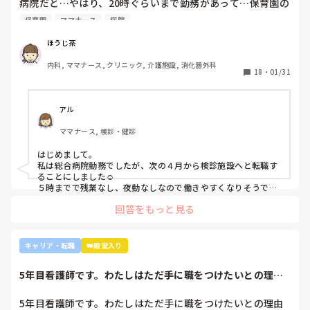
病院だと…やはり、20時ぐらいまで勤務があって…保育園の
と。

みるとおもしろいですよ。ただ、転職するなら3年は基礎をつ
お迎えが間に合わないことが多くて…

師長さんの言ってることも確かに理解できますが

けてもいいのかなと思います。中途採用は即戦力を期待されま
保育園
ママナース
病院
みなさんの意見聞かせていただきたいです！
す。
私も、正直あまり健診センターや外来にはあまり魅力を感じ
てないですし、病棟での臨床経験を積んで学んでいきたいと
ほうじ茶
気持ちがあります。

内科, ママナース, クリニック, 介護施設, 消化器外科
・転職する

18
・
01/31
・とりあえず外来や健診センターで我慢する

アル
ママナース, 検診・健診
はじめまして。

私は総合病院勤務でしたが、次の４月から検診施設へと転職す
ることにしました☺️

５時までで残業なし、夜勤なしなので働きやすくなりそうです
☺️お子さん小さいと悩みますよね😢
回答をもっと見る
キャリア・転職
👑殿堂入り
5年目看護師です。わたしはただ手に職をつけたいとの理由
でこの職業につき...
5年目看護師です。わたしはただ手に職をつけたいとの理由