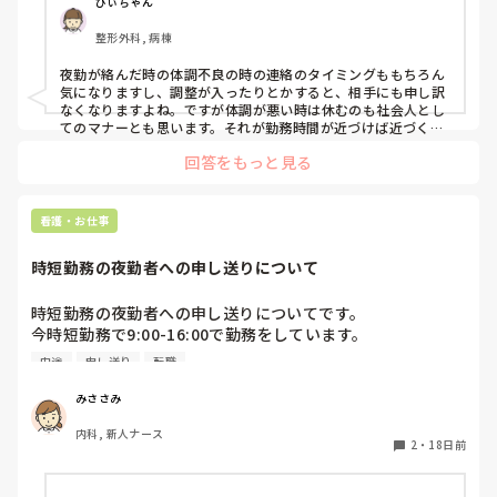
早めに連絡する方が良いのかもしれませんが、出勤時には治
ひぃちゃん
ってるかも…と思ってしまいます。

整形外科, 病棟
夜勤専従のため、休むとなると更に調整がややこしいのでは
と思うので、いつもタイミングに悩みます。

夜勤が絡んだ時の体調不良の時の連絡のタイミングももちろん
皆さんはどうされていますか？特に夜勤を休む場合、前日か
気になりますし、調整が入ったりとかすると、相手にも申し訳
当日の早朝か午後か、どのくらいまで様子を見ますか？
なくなりますよね。ですが体調が悪い時は休むのも社会人とし
てのマナーとも思います。それが勤務時間が近づけば近づくほ
ど、代わりに出勤するスタッフにも負担がかかるので、早めに
回答をもっと見る
決断して良いと思います。

夜勤専従で体調が優れない日々が続いているのであれば、思い
切ってお休みをもらったり、勤務の変更をしてもらうのはどう
でしょうか。
看護・お仕事
時短勤務の夜勤者への申し送りについて
時短勤務の夜勤者への申し送りについてです。

今時短勤務で9:00-16:00で勤務をしています。

看護師３年目の年ですが、妊娠出産があり看護師歴は一年ほ
中途
申し送り
転職
どなので新卒同様として今の職場に入りました。

現在は2人受け持ちをして何かあれば指導者さんに報告する
みささみ
形で動いています。

内科, 新人ナース
今の病院は夜勤さんへ直接申し送りをするので16:30までの
2
・
18日前
勤務じゃないと申し送りができないため指導者さんに私が送
りをして指導者さんから送ってもらっている形です。
