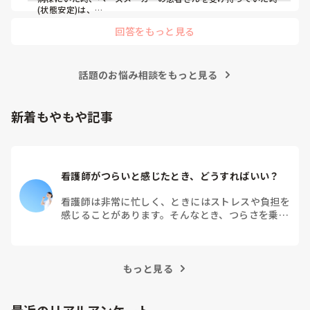
(状態安定)は、

バイタルに付随する不整脈がないが無いか、創部の状態など

回答をもっと見る
ペースメーカーがきちんと作動されていない・不整脈のサイン
の場合があるため、

目眩やふらつきなどが現れることがあるためそのような事を観
察していました。

話題のお悩み相談をもっと見る
参考になれば幸いです。
新着もやもや記事
看護師がつらいと感じたとき、どうすればいい？
看護師は非常に忙しく、ときにはストレスや負担を
感じることがあります。そんなとき、つらさを乗り
越えるためにはどうすればよいでしょうか？この記
事では、看護師がつらさを感じたときの対処法や秘
訣を紹介します。
もっと見る
最近のリアルアンケート