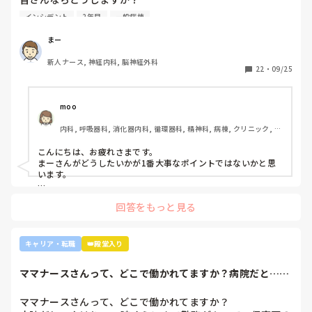
2年目です。1年目はゆるい部署にいましたが、人間関係が原
インシデント
2年目
一般病棟
因で2年目から脳外科・神経内科に異動しました。異動して
からの人間関係は良好です。

まー
ですが、異動してから薬剤に関するインシデントを4件ほど
新人ナース, 神経内科, 脳神経外科
起こし、優先順位や多重課題ができていないのでは？という
22
・
09/25
方が浮き彫りになり師長や主任に『複数受け持ち任せられな
い』『一人を持って看護のつながりを持って』ということで
受け持ち1人になりました。

moo
複数受け持ちに戻るよう、1ヶ月間1年目のように勉強したり
内科, 呼吸器科, 消化器内科, 循環器科, 精神科, 病棟, クリニック, リ
と業務に臨んできました。

ーダー, 外来, 一般病院, 大学病院, 慢性期, 透析
そして最近師長さんに『君は病棟勤務よりも外来とか健診セ
こんにちは、お疲れさまです。

ンターとかのほうがいいのでは？ウチの部署もスタッフが足
まーさんがどうしたいかが1番大事なポイントではないかと思
りないから育てる余裕が足りない。前向きに捉えて看護師は
います。

いろんな働き方あるよ』と部署は決まってませんが、異動確
上司がどのような気持ちで提案されたかは分かりませんが、ケ
定となりました。

回答をもっと見る
アややることが多くて忙しくても、人間関係は良好でも、どう
しても自分に合わない部署や病院ってあるかと思います。

インシデントを多発したことや情報収集ができていなかった
り、看護のつながりが無かったことは自分でも反省していま
外来や検診センターは、また病棟とは全然違う業務になるの
キャリア・転職
👑殿堂入り
すし、今後成長させていきたいなと思っています。

で、病棟での臨床経験を積みたい気持ちがあるのであれば、ご
ですが、ここまで頑に病棟勤務を否定されて正直納得出来て
自身に合った病棟への異動か転職がいいのではないかなと…大
ママナースさんって、どこで働かれてますか？病院だと…や
きな病院だとどうしても異動で行きたくない場所に行かされて
いないです。

はり、20時ぐら...
しまうものですが(>_<)

他の先輩にも何人か相談しましたが『ぶっちゃけそこまです
ママナースさんって、どこで働かれてますか？

るかな？』『自分ならそこまでされたら辞めるよ』とのこ
病院も規模やいろいろ取り組んでいることが違うので、探して