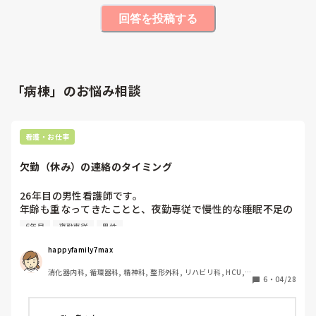
回答を投稿する
「病棟」のお悩み相談
看護・お仕事
欠勤（休み）の連絡のタイミング
26年目の男性看護師です。

年齢も重なってきたことと、夜勤専従で慢性的な睡眠不足の
ため、体調管理が少し難しくなってきました。

6年目
夜勤専従
男性
発熱や急激な腹痛など明らかに症状があるとか、事故などハ
ッキリとした理由があれば即座に連絡できるのですが、我慢
happyfamily7max
すれば動けるくらいの頭痛や腹痛、疲労、腰痛や軽度の眩暈
消化器内科, 循環器科, 精神科, 整形外科, リハビリ科, HCU, 
など、様子を見たり翌日には治ってそうな症状の場合、ギリ
6
・
04/28
その他の科, 病棟, 訪問看護, リーダー, 一般病院, 慢性期, 回
ギリまで様子を見るか前日に連絡するか迷います。

復期
特に、病棟スタッフの人数がギリギリで調整が難しいので、