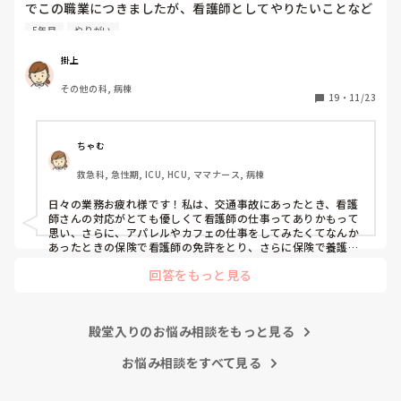
でこの職業につきましたが、看護師としてやりたいことなど
あまり考えたことがなく、ただ言われたことをやっているよ
5年目
やりがい
うな日々に感じます。目標ややりがいもなく、"業務"として
続けてしまっています。

掛上
みなさんはどういったきっかけで看護師を目指したり、今の
その他の科, 病棟
科についていたりしますか？

19
・
11/23
そもそもこんなこと考えながら仕事してるのも変ですかね…
笑
ちゃむ
救急科, 急性期, ICU, HCU, ママナース, 病棟
日々の業務お疲れ様です！私は、交通事故にあったとき、看護
師さんの対応がとても優しくて看護師の仕事ってありかもって
思い、さらに、アパレルやカフェの仕事をしてみたくてなんか
あったときの保険で看護師の免許をとり、さらに保険で養護教
諭と保健師もとりました笑 結局看護師しかしてません。スタバ
回答をもっと見る
で働きたいです！笑
殿堂入りのお悩み相談をもっと見る
お悩み相談をすべて見る