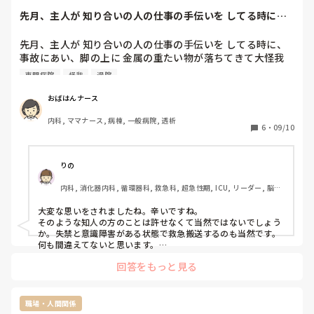
反省会もメインは先生方が生徒さんたちの情報交換をされてい
先月、主人が 知り合いの人の仕事の手伝いを してる時に、
て最後に何かありますか？と聞かれて「特にないです」と答え
事故にあい、脚...
る程度でした。

病院ではないのであくまで形式的に添乗しているような感じで
先月、主人が 知り合いの人の仕事の手伝いを してる時に、
したよ。

事故にあい、脚の上に 金属の重たい物が落ちてきて大怪我
皆さん何もなく元気に終えられるといいですね！
を負いました。

専門病院
怪我
退院
一軒目の病院では、 ただの打撲で、2週間くらいで治るから
帰っていい、との事で 自宅に連れて帰り、車から降りて 玄
おばはんナース
関の椅子まで 10歩ほど 旦那を歩かせて移動させたら、尿失
内科, ママナース, 病棟, 一般病院, 透析
禁と、意識レベル低下になり、深夜だったけど直ぐに救急搬
6
・
09/10
送して専門病院に入院してもらいました。 

そんな重傷だったのにも関わらず、旦那に高圧的な言い方で 
りの
危険な作業場に連れていって下さった方と、元請けからは、
内科, 消化器内科, 循環器科, 救急科, 超急性期, ICU, リーダー, 脳神
私が 急変した旦那を救急搬送した事が、間違いだったと言
経外科, 消化器外科, 一般病院
ってきてるそうです。

大変な思いをされましたね。辛いですね。

でも、あの時、救急搬送せずに ただ見守ってるだけだと、か
そのような知人の方のことは許せなくて当然ではないでしょう
えって危険だったと 伝えてもらってるんですが、それでも
か。失禁と意識障害がある状態で救急搬送するのも当然です。

未だに、救急搬送は、間違いだった、そっちが怪我したお陰
何も間違えてないと思います。

陰ながらご主人様の回復を願っております。
で、こっちは仕事が減って 大変なんだ！とばかり言ってき
回答をもっと見る
て、謝罪の一言もありません。旦那は、退院してるけど、未
だに神経痛の強いのが 夜になるとでるし、薬を強いのに変
えてもらっても、痛みが まだ続いてて、この症状は もしか
職場・人間関係
したら 一生残るかもしれないそうなんです。
