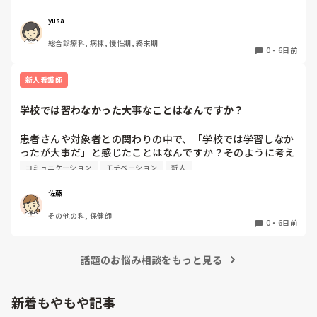
麻薬を使用します。当たり前に使うため、スタッフの緊張感
も確かにあまりなくなっているなと感じています。

yusa
今回お聞きしたいのは、一般病棟だと患者さんのうちどのく
総合診療科, 病棟, 慢性期, 終末期
らいの方が使っていますか？使用に際して、何か問題や心配
0
・
6日前
などがありますか？

率直なご意見を教えていただきたいです。
新人看護師
学校では習わなかった大事なことはなんですか？
患者さんや対象者との関わりの中で、「学校では学習しなか
ったが大事だ」と感じたことはなんですか？そのように考え
るようになったきっかけや出来事もあれば教えてください。
コミュニケーション
モチベーション
新人
佐藤
その他の科, 保健師
0
・
6日前
話題のお悩み相談をもっと見る
新着もやもや記事