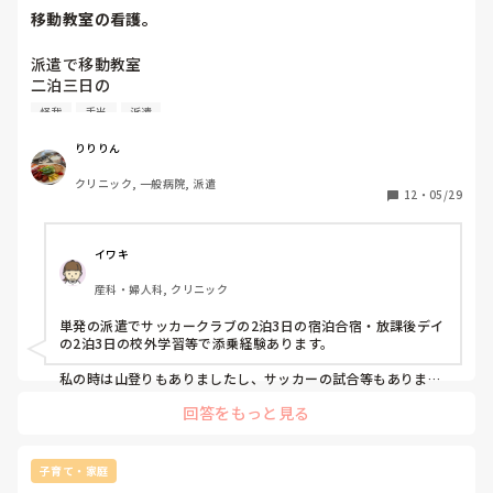
移動教室の看護。
派遣で移動教室

二泊三日の

添乗してます。

怪我
手当
派遣
している方、

りりりん
先生たちとの協働や

クリニック, 一般病院, 派遣
学生さんの手当て、

12
・
05/29
救急箱の中のもので対応する

怪我など、

イワキ
どんな感じですか？

産科・婦人科, クリニック
日当は15000円です

単発の派遣でサッカークラブの2泊3日の宿泊合宿・放課後デイ
の2泊3日の校外学習等で添乗経験あります。

安いかも。

私の時は山登りもありましたし、サッカーの試合等もありまし
たがサッカーの方はコーチ達が全て自分たちで対応して私が直
2230頃先生達とその日と報告、反省会あります。
回答をもっと見る
接対応したことは過去に一度もありませんでした。

その他にハーフマラソンの救護待機も経験したことあります
が、基本的に切り傷には簡易的に保護したり冷やしたりあくま
でも派遣先の救急箱の中身の範囲内でやれることをやるだけだ
子育て・家庭
と思います。
