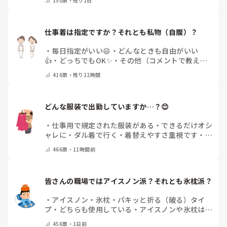
150
票・
残り1日
（コメントで教えてください）
仕事着は指定ですか？それとも私物（自腹）？
・
毎日指定がいい😄
・
どんなときも自由がいい
👍
・
どっちでもOK✨
・
その他（コメントで教えて
ください）
416
票・
残り12時間
どんな服装で出勤していますか…？😊
・
仕事用で規定された服装がある
・
できるだけオシ
ャレに
・
ダル着で行く
・
着替えやすさ重視です
・
病
院のユニフォームそのまま
・
その時によって様々
・
466
票・
11時間前
その他(コメントで教えてください)
皆さんの職場ではアイスノン派？それとも氷枕派？
・
アイスノン
・
氷枕
・
パキッと折る（破る）タイ
プ
・
どちらも使用している
・
アイスノンや氷枕は使
用しない
・
その他(コメントで教えてください)
456
票・
1日前