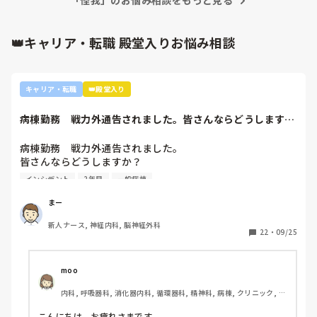
そのため、何度も同様の兆候があった。それを職員は見てい
「怪我」のお悩み相談をもっと見る
いて自分一人へ言われていると思っているのかも知れません
たのに対応しなかった。他の入所者が怪我をすることになっ
ね。

全体の問題として捉えられていない...と言いますか。

たのは、暴れたその入所者だけのせいでは無い、障害を持っ
👑キャリア・転職 殿堂入りお悩み相談
て入所しているのだから、安全を守るのは職員の仕事、暴れ
上に書いていらっしゃる茄子さんのように、介護職員の方の言
た入所者だけが悪いのではない、痛い思いをした入所者がい
い方や声の大きさなどを含めて、わからないのでなんともいえ
て、その方の安全を職員が守れずに事故にあわせてしまった
ない部分はありますが、施設長にし静観します。本来は辞めな
のにしょうがないと言って職員同士がかばいあってる場合じ
くて良いとは思いますよ、もちろん。正しいことを言っている
キャリア・転職
👑殿堂入り
と思いますし。ただ、施設長が唯一両者の意見を聞けている第
ゃないと言い返しました。

三者で、それでもなーさんへやめて欲しいと言うのならば、残
その言い方がキツかったので、私が原因でその介護職員が辞
念ですがそれまでのところだったのだと思いますね。
病棟勤務　戦力外通告されました。皆さんならどうします
めたいと言ってると施設長から聞きました。

か？2年目です。1...
病棟勤務　戦力外通告されました。

施設長は事故は把握していましたが、その介護職員と私のや
皆さんならどうしますか？

り取りを知らなかったので、私に事実確認に来たのですが、
2年目です。1年目はゆるい部署にいましたが、人間関係が原
私が一連の話をして、その方が私が原因で辞めたいのであれ
インシデント
2年目
一般病棟
因で2年目から脳外科・神経内科に異動しました。異動して
ば私が辞めます。というと、事実は分かった。と言って少し
からの人間関係は良好です。

話をしてさっていきました。

まー
ですが、異動してから薬剤に関するインシデントを4件ほど
新人ナース, 神経内科, 脳神経外科
起こし、優先順位や多重課題ができていないのでは？という
私は今日まで言われたから言い返したという感覚だったの
22
・
09/25
方が浮き彫りになり師長や主任に『複数受け持ち任せられな
で、自分が悪かったと思っていませんでしたが、怒っていた
い』『一人を持って看護のつながりを持って』ということで
ので言い方はキツかったと思います。

受け持ち1人になりました。

moo
複数受け持ちに戻るよう、1ヶ月間1年目のように勉強したり
その介護職員に謝って考え直してもらう、代わりに自分が辞
内科, 呼吸器科, 消化器内科, 循環器科, 精神科, 病棟, クリニック, リ
と業務に臨んできました。

めると言ってやめないでもらった方がいいか、直接接触せず
ーダー, 外来, 一般病院, 大学病院, 慢性期, 透析
そして最近師長さんに『君は病棟勤務よりも外来とか健診セ
静観するのがいいのか考えています。

こんにちは、お疲れさまです。
