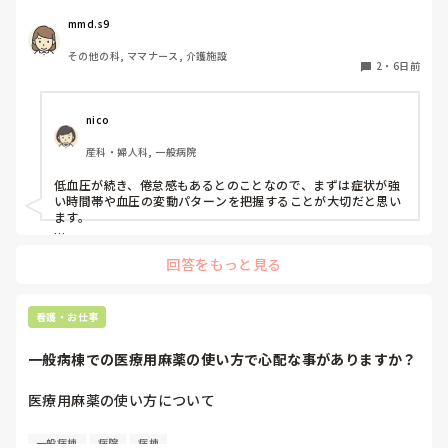
ら臥床させる、回復したら離床しできる範囲でリハもしてま
す。ただ1日低いときも少なくありません。

mmd.s9
ようやく受診し薬剤調整したかなと思えば、2剤のみ降圧剤
その他の科, ママナース, 介護施設
の内容が変更になっただけで、3剤服用のままです。やはり
2
・
6日前
血圧が低いまま。

こんな利用者さんに対して何か他のアプローチがあれば

nico
産科・婦人科, 一般病院
低血圧が続き、倦怠感もあるとのことなので、まずは症状が強
い時間帯や血圧の変動パターンを把握することが大切だと思い
ます。

降圧薬が3剤継続されているのであれば、内服時間と血圧・症
回答をもっと見る
状との関連を記録し、立位・座位・臥位での血圧測定（起立性
低血圧の有無）も確認すると、受診時の情報として役立つかも
しれません。また、水分摂取量や食事摂取量、脱水の有無、発
熱・感染症状など、低血圧を助長する要因がないかも併せて観
看護・お仕事
察したいところです。

一般病棟での医療用麻薬の使い方で心配な事がありますか？
リハビリは無理をせず、その日の体調や血圧に合わせて実施す
ることが重要だと思います。薬剤が変更されても3剤のままで
症状が改善しない場合は、「倦怠感が強くADLに支障が出てい
医療用麻薬の使い方について

ること」「低血圧が持続していること」を具体的な血圧値や症
状の記録とともに、再度家族へ情報提供し、薬剤調整の必要性
緩和ケア病棟では、疼痛コントロールのために頻繁に医療用
を相談してもよいのではないでしょうか。
一般病棟
病院
病棟