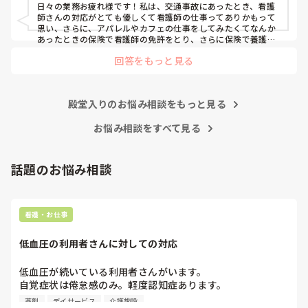
日々の業務お疲れ様です！私は、交通事故にあったとき、看護
師さんの対応がとても優しくて看護師の仕事ってありかもって
思い、さらに、アパレルやカフェの仕事をしてみたくてなんか
あったときの保険で看護師の免許をとり、さらに保険で養護教
諭と保健師もとりました笑 結局看護師しかしてません。スタバ
回答をもっと見る
で働きたいです！笑
殿堂入りのお悩み相談をもっと見る
お悩み相談をすべて見る
話題のお悩み相談
看護・お仕事
低血圧の利用者さんに対しての対応
低血圧が続いている利用者さんがいます。

自覚症状は倦怠感のみ。軽度認知症あります。

元々降圧剤3剤服用しており、デイでは受診までは低血圧な
薬剤
デイサービス
介護施設