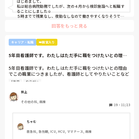
はじめまして。

私は総合病院勤務でしたが、次の４月から検診施設へと転職す
ることにしました☺️

５時までで残業なし、夜勤なしなので働きやすくなりそうです
☺️お子さん小さいと悩みますよね😢
回答をもっと見る
キャリア・転職
👑殿堂入り
5年目看護師です。わたしはただ手に職をつけたいとの理由
でこの職業につき...
5年目看護師です。わたしはただ手に職をつけたいとの理由
でこの職業につきましたが、看護師としてやりたいことなど
あまり考えたことがなく、ただ言われたことをやっているよ
5年目
やりがい
うな日々に感じます。目標ややりがいもなく、"業務"として
続けてしまっています。

掛上
みなさんはどういったきっかけで看護師を目指したり、今の
その他の科, 病棟
科についていたりしますか？

19
・
11/23
そもそもこんなこと考えながら仕事してるのも変ですかね…
笑
ちゃむ
救急科, 急性期, ICU, HCU, ママナース, 病棟