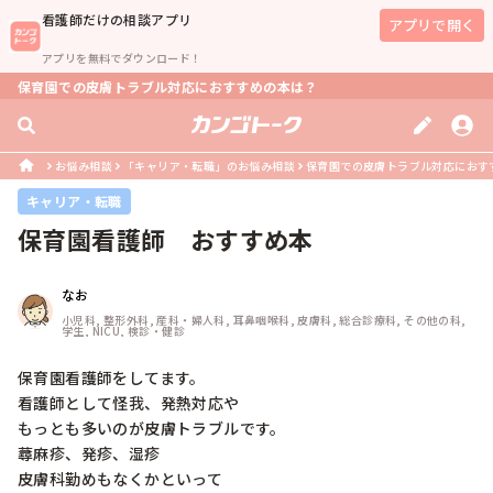
看護師
だけの相談アプリ
アプリで開く
アプリを無料でダウンロード！
保育園での皮膚トラブル対応におすすめの本は？
お悩み相談
「キャリア・転職」のお悩み相談
保育園での皮膚トラブル対応におす
キャリア・転職
保育園看護師　おすすめ本
なお
小児科, 整形外科, 産科・婦人科, 耳鼻咽喉科, 皮膚科, 総合診療科, その他の科, 
学生, NICU, 検診・健診
保育園看護師をしてます。

看護師として怪我、発熱対応や

もっとも多いのが皮膚トラブルです。

蕁麻疹、発疹、湿疹

皮膚科勤めもなくかといって
