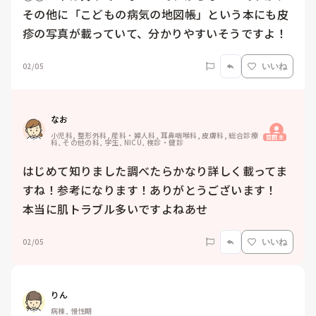
その他に「こどもの病気の地図帳」という本にも皮
疹の写真が載っていて、分かりやすいそうですよ！
02/05
いいね
なお
小児科, 整形外科, 産科・婦人科, 耳鼻咽喉科, 皮膚科, 総合診療
質問主
科, その他の科, 学生, NICU, 検診・健診
はじめて知りました調べたらかなり詳しく載ってま
すね！参考になります！ありがとうございます！

本当に肌トラブル多いですよねあせ
02/05
いいね
りん
病棟, 慢性期