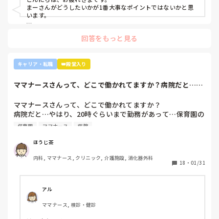
ンターとかのほうがいいのでは？ウチの部署もスタッフが足
まーさんがどうしたいかが1番大事なポイントではないかと思
りないから育てる余裕が足りない。前向きに捉えて看護師は
自分は間違ってないと思いますが、正論は人を傷つけたり、
います。

いろんな働き方あるよ』と部署は決まってませんが、異動確
正しいことをしていればいいってもんでも無いという風にも
上司がどのような気持ちで提案されたかは分かりませんが、ケ
定となりました。

思います。

回答をもっと見る
アややることが多くて忙しくても、人間関係は良好でも、どう
しても自分に合わない部署や病院ってあるかと思います。

インシデントを多発したことや情報収集ができていなかった
皆様ならどうされますか？
り、看護のつながりが無かったことは自分でも反省していま
外来や検診センターは、また病棟とは全然違う業務になるの
キャリア・転職
👑殿堂入り
すし、今後成長させていきたいなと思っています。

で、病棟での臨床経験を積みたい気持ちがあるのであれば、ご
ですが、ここまで頑に病棟勤務を否定されて正直納得出来て
自身に合った病棟への異動か転職がいいのではないかなと…大
ママナースさんって、どこで働かれてますか？病院だと…や
きな病院だとどうしても異動で行きたくない場所に行かされて
いないです。

はり、20時ぐら...
しまうものですが(>_<)

他の先輩にも何人か相談しましたが『ぶっちゃけそこまです
ママナースさんって、どこで働かれてますか？

るかな？』『自分ならそこまでされたら辞めるよ』とのこ
病院も規模やいろいろ取り組んでいることが違うので、探して
病院だと…やはり、20時ぐらいまで勤務があって…保育園の
と。

みるとおもしろいですよ。ただ、転職するなら3年は基礎をつ
お迎えが間に合わないことが多くて…

師長さんの言ってることも確かに理解できますが

けてもいいのかなと思います。中途採用は即戦力を期待されま
保育園
ママナース
病院
みなさんの意見聞かせていただきたいです！
す。
私も、正直あまり健診センターや外来にはあまり魅力を感じ
てないですし、病棟での臨床経験を積んで学んでいきたいと
ほうじ茶
気持ちがあります。

内科, ママナース, クリニック, 介護施設, 消化器外科
・転職する

18
・
01/31
・とりあえず外来や健診センターで我慢する

アル
ママナース, 検診・健診