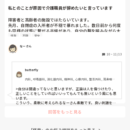
それなのに、先方は 自分達の事ばかり メールで言ってく
私とのことが原因で介護職員が辞めたいと言っています
る、旦那は、過呼吸や下痢にまでなってます。

障害者と高齢者の施設ではたらいています。

もう、旦那が可哀想だし、悔しくて悔しくて。

先月、自閉症の入所者が不穏で暴れました。数日前から何度
解ってはいるんだけど、あの時、何度も断ったのに、高圧的
も同様の状態に繋がる兆候があり、自分の腕を噛みながら大
な言い方で、無理矢理連れていった 旦那の知り合いの事を 
怪我
不穏
安全
声で叫んで走り回り、興奮がエスカレートしたのちに、他の
許す事が できない私は、間違ってるのでしょうか？

入所者に掴みかかって一緒に床に倒れ、掴まれた他の入所者
救急搬送した 私の判断も、間違ってたのでしょうか？

なーさん
が床に頭を強打して病院に行きました。結果、打ち所が悪け
れば危なかったけど、今のところは所見なしで経過観察とな
ほんとはしたくないけど、今後、相手の出方次第では、民事
10
・
11/13
りました。

訴訟も視野に入れて行かないといけないかなーとも、思いま
す。
事故の2日前にも同様の興奮と他の入所者に掴みかかる行為
butterfly
があり、私と他の介護職員でおさえて事故にならずにすみま
内科, 呼吸器科, 消化器内科, 精神科, 心療内科, 整形外科, 耳鼻咽喉
した。

科, 総合診療科, 急性期, その他の科, プリセプター, 病棟, 介護施設, 
リーダー, 一般病院, 慢性期, 終末期, 透析, 派遣
>自分は間違ってないと思いますが、正論は人を傷つけたり、
その状況下に2回とも居合わせたのに、自分から手伝わず、
正しいことをしていればいいってもんでも無いという風にも思
事故防止の危険予知のできのなかった介護職員に、あの入所
います。

者はみきれない、この施設で見るような人ではない、ここの
こういう、柔軟に考えられるなーさん素敵です。良い刺激をい
ただきました。

施設で怪我や事故は防げない。その利用者が悪い、事故や怪
回答をもっと見る
我はしょうがないとわざわざ病院から帰ってきて直ぐに言わ
なーさんがおっしゃったことは、自分から手伝わなかったその
れました。

介護職員の方へ伝えたいことでしょうけれど、それこそ全体に
も言えることですよね。その介護職員の方は、全ての責任につ