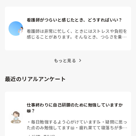
看護師がつらいと感じたとき、どうすればいい？
看護師は非常に忙しく、ときにはストレスや負担を
感じることがあります。そんなとき、つらさを乗り
越えるためにはどうすればよいでしょうか？この記
事では、看護師がつらさを感じたときの対処法や秘
訣を紹介します。
もっと見る
最近のリアルアンケート
仕事終わりに自己研鑽のために勉強していますか
📖？
・
毎日勉強するよう心がけています📝
・
疑問に思っ
た点のみ勉強してます📖
・
疲れ果てて寝落ちが多い
なぁ…😅
・
休日にまとめてやりますっ❕
・
その他