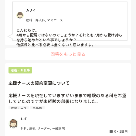
病棟や救急、ICUなど、それぞれの現場での考え方も聞いて
みたいです。
カリイ
産科・婦人科, ママナース
こんにちは。

4月から配属ではないのでしょうか？それとも7月から受け持ち
を持ち始めたという事でしょうか？

他病棟と比べる必要は全くないと思いますよ。

回答をもっと見る
まず、同じ病棟の先輩達はどうしていますか？先輩と比較して
足りない、時間がかかるのはどんな部分ですか？

私の想像にすぎませんが、多分準備が足りないか遅いと思いま
す。

看護・お仕事
前日受け持ちがわかるなら、やりそうな処置等、手順や必要物
品、物品の位置まで予習してから出勤します。4月入職なら今
応援ナースの契約変更について
まで見学したり、マニュアルをみて先輩から教わってきた事の
ストックがありますよね！是非活用して下さい‼︎

応援ナースを現在していますがいままで経験のある科を希望
これは私が新人時代、先輩に言われたことなのですが「そもそ
していたのですが未経験の部署になりました。

も超勤する前提で仕事してるよね？終わらせようとしてるな
急性期なのもあって夜勤が不安で日勤のみに変更してもらう
ら、その動きにはならないよ。」と。今なら言いたいことがわ
応援ナース
急性期
か、期間を短くしてもらおうかと考えています。契約後に内
かりますが…。

超勤の手当はもらえますか？新人は超勤もらえなかったり、も
容変更された経験のある方はいますか？

しず
らえれば先輩達からブーイングと良いこと無しなので、とにか
その場合給料も変更になりますか？
く定時過ぎには終わるに限ります。一度先輩に相談しつつ、準
外科, 病棟, リーダー, 一般病院
0
・
1日前
備や予習をして挑みましょう！