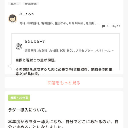
さい。目標値の書き方と、目標値の意味。

ラダー
正看護師
目標達成のための具体策とプロセス指標というのがあるので
すが、記入すると同じ様な感じになってしまい、段々分から
ぷーたろう
なくなってきました。分かりやすく教えていただきたいで
内科, 呼吸器科, 循環器科, 整形外科, 耳鼻咽喉科, 急性期, 病
3
・
06/27
棟, リーダー, 消化器外科, 一般病院, 透析
ななしのなーす
循環器科, 救急科, 急性期, ICU, HCU, プリセプター, パパナース, リ
ーダー, 外来
目標と現状との差が課題。

その課題を達成するために必要な事(資格取得、勉強会の開催
等々)が具体策。

回答をもっと見る
その具体策をいつまでにやるのか、時系列で表したものがプロ
セス。

ですかね？

看護・お仕事
記入にあたっての書き方などはありませんでしょうか？そちら
は参考にはなりませんでしたか？
ラダー導入について。
本年度からラダー導入になり、自分でどこにあたるのか、自
分できめることになりました。
