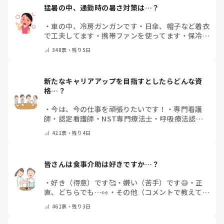
猛暑の中、通勤時の暑さ対策は…？
・
車の中、冷房ガンガンです
・
日傘、帽子など着衣
で工夫してます
・
携帯ファンを使ってます
・
保冷剤
を持ち運んでいます
・
特に暑さ対策はしていませ
348
票・
残り5日
ん
・
その他（コメントで教えて下さい）
新たなキャリアアップを目指すとしたらどんな資
格…？
・
今は、今の仕事を頑張りたいです！
・
専門看護
師
・
認定看護師
・
NST専門療法士
・
呼吸療法認定
士
・
糖尿病療養指導士
・
認知症ケア専門士
・
消化器
421
票・
残り4日
内視鏡技師
・
その他(コメントで教えて下さい)
皆さんは食事介助は好きですか…？
・
好き（得意）です🥰
・
嫌い（苦手）です😅
・
正
直、どちらでも…👀
・
その他（コメントで教えてく
ださい）
461
票・
残り3日