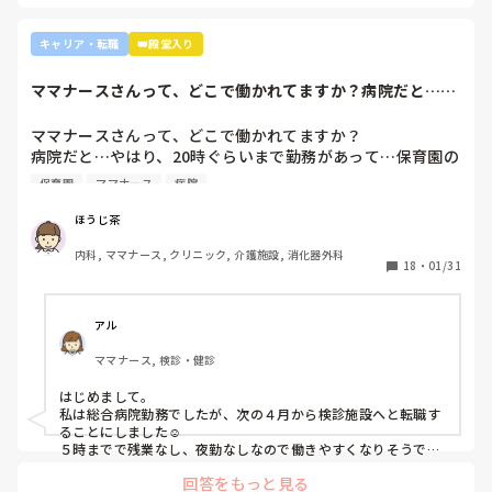
しても自分に合わない部署や病院ってあるかと思います。

インシデントを多発したことや情報収集ができていなかった
り、看護のつながりが無かったことは自分でも反省していま
外来や検診センターは、また病棟とは全然違う業務になるの
キャリア・転職
👑殿堂入り
すし、今後成長させていきたいなと思っています。

で、病棟での臨床経験を積みたい気持ちがあるのであれば、ご
ですが、ここまで頑に病棟勤務を否定されて正直納得出来て
自身に合った病棟への異動か転職がいいのではないかなと…大
ママナースさんって、どこで働かれてますか？病院だと…や
きな病院だとどうしても異動で行きたくない場所に行かされて
いないです。

はり、20時ぐら...
しまうものですが(>_<)

他の先輩にも何人か相談しましたが『ぶっちゃけそこまです
ママナースさんって、どこで働かれてますか？

るかな？』『自分ならそこまでされたら辞めるよ』とのこ
病院も規模やいろいろ取り組んでいることが違うので、探して
病院だと…やはり、20時ぐらいまで勤務があって…保育園の
と。

みるとおもしろいですよ。ただ、転職するなら3年は基礎をつ
お迎えが間に合わないことが多くて…

師長さんの言ってることも確かに理解できますが

けてもいいのかなと思います。中途採用は即戦力を期待されま
保育園
ママナース
病院
みなさんの意見聞かせていただきたいです！
す。
私も、正直あまり健診センターや外来にはあまり魅力を感じ
てないですし、病棟での臨床経験を積んで学んでいきたいと
ほうじ茶
気持ちがあります。

内科, ママナース, クリニック, 介護施設, 消化器外科
・転職する

18
・
01/31
・とりあえず外来や健診センターで我慢する

アル
ママナース, 検診・健診
はじめまして。

私は総合病院勤務でしたが、次の４月から検診施設へと転職す
ることにしました☺️

５時までで残業なし、夜勤なしなので働きやすくなりそうです
☺️お子さん小さいと悩みますよね😢
回答をもっと見る