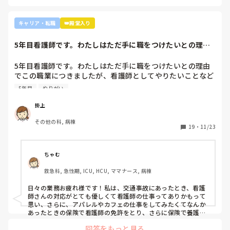
キャリア・転職
👑殿堂入り
5年目看護師です。わたしはただ手に職をつけたいとの理由
でこの職業につき...
5年目看護師です。わたしはただ手に職をつけたいとの理由
でこの職業につきましたが、看護師としてやりたいことなど
あまり考えたことがなく、ただ言われたことをやっているよ
5年目
やりがい
うな日々に感じます。目標ややりがいもなく、"業務"として
続けてしまっています。

掛上
みなさんはどういったきっかけで看護師を目指したり、今の
その他の科, 病棟
科についていたりしますか？

19
・
11/23
そもそもこんなこと考えながら仕事してるのも変ですかね…
笑
ちゃむ
救急科, 急性期, ICU, HCU, ママナース, 病棟
日々の業務お疲れ様です！私は、交通事故にあったとき、看護
師さんの対応がとても優しくて看護師の仕事ってありかもって
思い、さらに、アパレルやカフェの仕事をしてみたくてなんか
あったときの保険で看護師の免許をとり、さらに保険で養護教
諭と保健師もとりました笑 結局看護師しかしてません。スタバ
回答をもっと見る
で働きたいです！笑