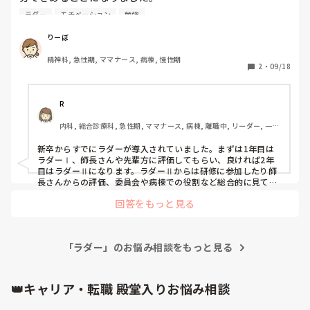
あたしの病棟には、師長、主任、副主任、主事がいます。ち
ラダー
モチベーション
勉強
なみに、主任をしております。

最終評価は、師長になりますが、中間評価は好きな人に評価
りーぼ
してもらってくださいといわれ、違和感を持っています。

精神科, 急性期, ママナース, 病棟, 慢性期
あたしの位置で、師長しか評価してくれる人がいないような
2
・
09/18
気がしますし、もし、部下に頼んでも評価しにくいですよ
ね。

R
内科, 総合診療科, 急性期, ママナース, 病棟, 離職中, リーダー, 一般
病院
新卒からすでにラダーが導入されていました。まずは1年目は
ラダーⅠ、師長さんや先輩方に評価してもらい、良ければ2年
目はラダーⅡになります。ラダーⅡからは研修に参加したり師
長さんからの評価、委員会や病棟での役割など総合的に見て上
がっていき、最終的には師長になります。
回答をもっと見る
「ラダー」のお悩み相談をもっと見る
👑キャリア・転職 殿堂入りお悩み相談