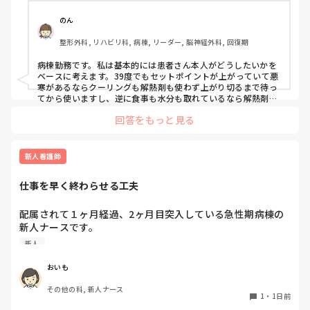
特に高齢者の場合、

・高熱が持続することで代謝・酸素消費量が増え、循環・呼
のん
吸への負担や体力消耗につながる

整形外科, リハビリ科, 病棟, リーダー, 脳神経外科, 回復期
・一方で、解熱剤で一度下がったあと再び発熱すると、悪寒
やシバリングを伴うこともあり、体温が上下する過程自体も
病棟勤務です。私は基本的には患者さん本人がどうしたいかを
負担になる

ベースに考えます。39度でもセットポイントが上がっていて悪
という両面があると思っています。

寒があるならクーリングも解熱剤も使わず上がり切るまで待っ
てから使いますし、逆に食事も水分も取れているなら解熱剤は
使わないかもしれません。発熱そのものが循環器や呼吸器の負
そのため、「○℃以上だから解熱剤」「発熱したからクーリ
回答をもっと見る
担になっているようなら速やかに解熱を行います。高齢者の場
ング」と体温だけで判断するより、苦痛の程度、HR・RR、
合全身状態が悪くなるだけでなく廃用も進んでしまう可能性も
循環動態、呼吸状態、悪寒・シバリング、心肺予備能などを
あると思います。

見て、発熱による負荷が大きい場合に解熱する方が良いので
その患者さんがどうかとかその時の状況によって対応は様々あ
新人看護師
はないかと考えています。

ると思うので、この場合はこうするみたいなパターン的なもの
はあまり気にしなくても良いのかなと思います。
仕事を早く終わらせる工夫
また、感染性発熱でセットポイントが上昇している段階、特
に悪寒や末梢冷感がある患者さんへのクーリングは、患者さ
配属されて１ヶ月経過、2ヶ月目突入している急性期病棟の
んが希望する場合を除いて積極的に行うメリットがあまりな
新人ナースです。

いのでは？とも感じています。

他の病棟の同期は4、5人受け持っている中まだ2人しか受け
新人
持っていません。

皆さんは感染症による発熱時、

しかも、2人受け持ちで平均1～3時間は残業しています。3
「解熱剤を使う・使わない」

おいも
人目に入れないことに焦りを感じています。

「クーリングする・しない」

その他の科, 新人ナース
を何を基準に判断していますか？

1
・
1日前
皆さんの仕事を早く終わらせるために工夫してること教えて