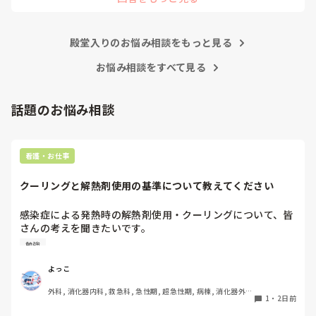
殿堂入りのお悩み相談をもっと見る
お悩み相談をすべて見る
話題のお悩み相談
看護・お仕事
クーリングと解熱剤使用の基準について教えてください
感染症による発熱時の解熱剤使用・クーリングについて、皆
さんの考えを聞きたいです。

勉強
例えば、感染症で39℃前後の発熱があり、抗菌薬を開始した
ばかりの患者さんがいるとします。当然、原因がすぐに改善
よっこ
するわけではないため、解熱剤を使用して一時的に解熱して
外科, 消化器内科, 救急科, 急性期, 超急性期, 病棟, 消化器外
も、効果が切れれば再度発熱する可能性があります。

1
・
2日前
科, 一般病院