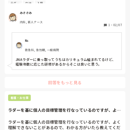
す。

ラダー
中途
入職
入職先を探すのはやはりラダー制度がある病院のほうがいい
と思いますか？

みささみ
また、ラダー制度がある病院で働いている方、そうじゃない
内科, 新人ナース
方の意見を聞きたいです。
1
・
02/07
Ns
救急科, 急性期, 一般病院
JNAラダーに乗っ取ってうちはカリキュラム組まれてるけど、
経験年数に応じた研修があるからそこは良いと思う。
回答をもっと見る
看護・お仕事
ラダーを基に個人の目標管理を行なっているのですが、よく
理解できないこと...
ラダーを基に個人の目標管理を行なっているのですが、よく
理解できないことがあるので、わかる方がいたら教えてくだ