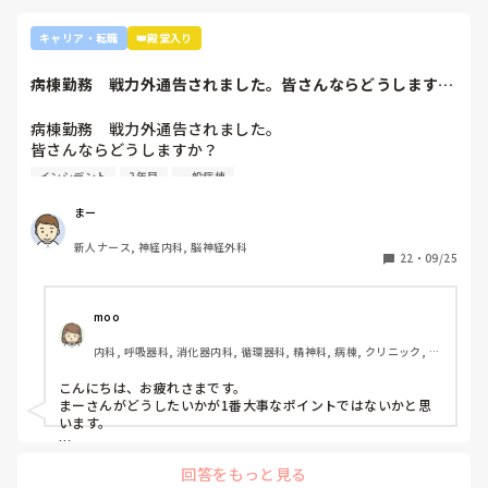
キャリア・転職
👑殿堂入り
病棟勤務　戦力外通告されました。皆さんならどうします
か？2年目です。1...
病棟勤務　戦力外通告されました。

皆さんならどうしますか？

2年目です。1年目はゆるい部署にいましたが、人間関係が原
インシデント
2年目
一般病棟
因で2年目から脳外科・神経内科に異動しました。異動して
からの人間関係は良好です。

まー
ですが、異動してから薬剤に関するインシデントを4件ほど
新人ナース, 神経内科, 脳神経外科
起こし、優先順位や多重課題ができていないのでは？という
22
・
09/25
方が浮き彫りになり師長や主任に『複数受け持ち任せられな
い』『一人を持って看護のつながりを持って』ということで
受け持ち1人になりました。

moo
複数受け持ちに戻るよう、1ヶ月間1年目のように勉強したり
内科, 呼吸器科, 消化器内科, 循環器科, 精神科, 病棟, クリニック, リ
と業務に臨んできました。

ーダー, 外来, 一般病院, 大学病院, 慢性期, 透析
そして最近師長さんに『君は病棟勤務よりも外来とか健診セ
こんにちは、お疲れさまです。

ンターとかのほうがいいのでは？ウチの部署もスタッフが足
まーさんがどうしたいかが1番大事なポイントではないかと思
りないから育てる余裕が足りない。前向きに捉えて看護師は
います。

いろんな働き方あるよ』と部署は決まってませんが、異動確
上司がどのような気持ちで提案されたかは分かりませんが、ケ
定となりました。

回答をもっと見る
アややることが多くて忙しくても、人間関係は良好でも、どう