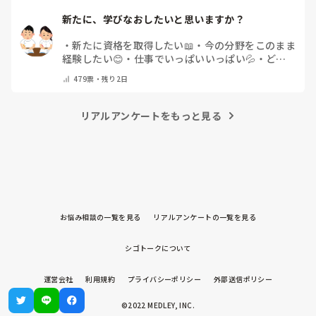
新たに、学びなおしたいと思いますか？
・
新たに資格を取得したい📖
・
今の分野をこのまま
経験したい😊
・
仕事でいっぱいいっぱい💦
・
どん
な自分になりたいか探し中🧐
・
その他（コメントで
479
票・
残り2日
教えてください）
リアルアンケートをもっと見る
お悩み相談の一覧を見る
リアルアンケートの一覧を見る
シゴトークについて
運営会社
利用規約
プライバシーポリシー
外部送信ポリシー
©2022 MEDLEY, INC.