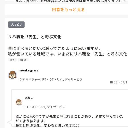
と叱責することがあります。

なんて言うか、家族経営みたいな施設等は働き辛いのは言うまでも
ないですね。

私たち現場の人間はもう慣れているのであまり気にしていませ
回答をもっと見る
もう少し言えば、男性上司が多い方が仕事はやり易いです。
ん。

問題なのは、それを利用者さんの前で言うことです。

リハビリ
そのような言い方に萎縮してしまう利用者さんもおり、実際にそ
れが原因で当事業所の利用をやめられた方もいます。（その事実
リハ職を「先生」と呼ぶ文化
を経営者は知りません。）

昔に比べるとだいぶ減ってきたように思いますが、

現場の空気が一気に悪くなるので、正直なところ「できれば現場
私が働いている地域では、いまだにリハ職を「先生」と呼ぶ文化
に入ってこないでほしい」と思ってしまいます。

が残っています。

PT
職場
特に田舎のほうでは、その傾向が強い印象です。

monkeypass
私自身、理学療法士ですが「先生」と呼ばれるのがあまり好きで
ケアマネジャー, PT・OT・リハ, デイサービス
はないので、職場では名前で呼んでいただくようにしています。

13
・
07/1
こうした“先生呼び”の文化が、

プライドばかり高くて高圧的なPTを生み出してしまう一因にな
さわこ
ているのかもしれませんね。
PT・OT・リハ, デイサービス
確かに私もOTですが先生と呼ばれることがあり、名前で呼んでいた
だくよう伝えます。

先生と呼ぶ文化、変わると良いですね😢