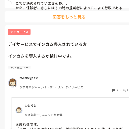
こでは決められていませんね、、

ただ、保険者、さらにはその時の担当者によって、よく行政である
〝〜が望ましい〟とは言われるかも知れませんし、保険者はどこの
回答をもっと見る
誰とどう話して応えたか、記録をとっていますから、聞いて応えを
もらう以上、認可してもらえる保険者の指示には従わないといけま
せん。絶対✕なのは、介護保険有効期間丸々の長期目標は、辞めてと
どこの保険者も言います。また、厳密にもうせば、通所介護計画書な
デイサービス
ど、ケアプラン以外は長期短期を分ける必要も、本来義務化されてい
ません、、冒頭述べましたように、そうはいっても基本はケアプラ
デイサービスでインカム導入されている方
ンにあわせますし、でないとケアマネから作り替えの依頼をされる
かも知れませんね…

ちなみにプランに合わせて…とは、どなたの言葉ですかね、ケアマネ
インカムを導入するか検討中です。

でしょうか…？
もし、デイサービスで導入されている方いたら

デイサービス
メーカーや費用、使用感など教えてほしいです。

monkeypass
よろしくお願いします。
ケアマネジャー, PT・OT・リハ, デイサービス
2
・
06/2
おとうと
介護福祉士, ユニット型特養
お疲れ様です。

デイサービスではないですが、以前施設でインカムを使ったことが