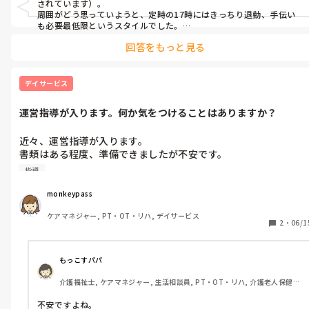
されています）。

また、昼食の準備が途中でも12時になれば休憩に入り、片付けや
周囲がどう思っていようと、定時の17時にはきっちり退勤、手伝い
翌日の準備が途中でも、定時の17時になれば「お疲れ様でし
も必要最低限というスタイルでした。

た〜」と颯爽と帰宅します。まさに必要最低限の仕事だけをこな
回答をもっと見る
職員とのコミュニケーションも本当に必要最低限で、あまり関わる
すといった感じです。

ことはありませんでした。

それでもその方も仕事自体はしっかりとこなしていて、ミスもなく、
ただし、仕事自体はきちんとできていますし、ミスがあるわけで
同じお給料が支払われているんですよね。

デイサービス
もありません。人手が本当に足りないときには、きちんと残って
手伝ってくれることもあります。職場の雰囲気が悪くなるような
管理者も、主さんのところと同じように「まあ、ああいう人だから
運営指導が入ります。何か気をつけることはありますか？
ね」といった反応で、特に注意することもなく…。

言動もなく、悪い人ではありません。

最終的には、何も言えずに終わってしまったという感じです。
管理者も「まあ、ああいう人だからね」と諦めている様子です。

近々、運営指導が入ります。

書類はある程度、準備できましたが不安です。

このような人がいたらみなさんどう関わりますか？
当日はどのようなこと気をつければいいでしょうか。

指導
経験のある方情報お願いいたします。
monkeypass
ケアマネジャー, PT・OT・リハ, デイサービス
2
・
06/1
もっこすパパ
介護福祉士, ケアマネジャー, 生活相談員, PT・OT・リハ, 介護老人保健施
設, 病院, 訪問介護, 訪問看護
不安ですよね。
