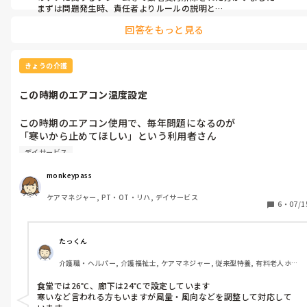
まずは問題発生時、責任者よりルールの説明と

今後同じような事が起こった場合、契約解除となることをはっきり
最近では、その方の行動を見て「自分も連続で使ってもいいん
回答をもっと見る
と伝えます

だ」と思われる利用者様も出てきており、マッサージチェアの利
そして改善されなければ契約解除となります

用に対するモラルの低下も懸念されます。

本人だけだではなく、家族やケアマネ、関係各部署にも伝えて、法人
内でも訴訟などに繋がらないよう書面にて対応してました

きょうの介護
この件については、ケアマネジャーやご家族にも相談済みです
ケアマネや家族の理解が得られないとなかなか難しいです
が、「そういう人だから仕方ないよね」と、あまり深刻に受け止
この時期のエアコン温度設定
めてもらえていない状況です。

この時期のエアコン使用で、毎年問題になるのが

一方で、他の利用者様や職員にとっては確実にストレスとなって
「寒いから止めてほしい」という利用者さん

おり、施設全体の雰囲気や職員の精神的な負担にも影響を及ぼし
「暑いから温度下げてほしい」という利用者さん

ています。

デイサービス
事業所内で

現在、経営陣とも話し合いを重ねており、最終的には「強制退
monkeypass
設定温度高めのエリアと低めのエリアで分けて

所」も選択肢の一つとして検討せざるを得ない段階に来ていま
ケアマネジャー, PT・OT・リハ, デイサービス
座席位置を考慮したりはしていますが…

す。

6
・
07/1
なかなか、万事解決！とはいかないですね。
「たかがマッサージチェア」と思われるかもしれませんが、日々
の小さなトラブルや不満が積み重なることで、利用者間の信頼関
たっくん
係や職員の働きやすさにも大きく影響しているのが現実です。

介護職・ヘルパー, 介護福祉士, ケアマネジャー, 従来型特養, 有料老人ホー
ム, ショートステイ
デイサービスで、実際に退所対応をされた経験がある方がいらっ
食堂では26℃、廊下は24℃で設定しています

しゃいましたら、その時の対応や周囲への説明の仕方などを教え
寒いなど言われる方もいますが風量・風向などを調整して対応して
ていただけるとありがたいです。