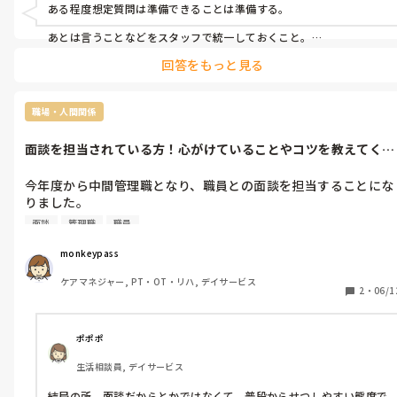
ある程度想定質問は準備できることは準備する。

あとは言うことなどをスタッフで統一しておくこと。

回答をもっと見る
なるべく、矛盾がない様に。

職場・人間関係
面談を担当されている方！心がけていることやコツを教えてくだ
さい！
今年度から中間管理職となり、職員との面談を担当することにな
りました。

すでに何名かとは面談を実施したのですが、どうも相手の本音や
面談
管理職
職員
意見をうまく引き出せていない気がしています。

monkeypass
面談を担当されている方にお聞きしたいのですが、職員との面談
ケアマネジャー, PT・OT・リハ, デイサービス
で心がけていることや、話しやすい雰囲気づくりのコツなどがあ
2
・
06/1
ポポポ
生活相談員, デイサービス
結局の所、面談だからとかではなくて、普段からせつしやすい態度で