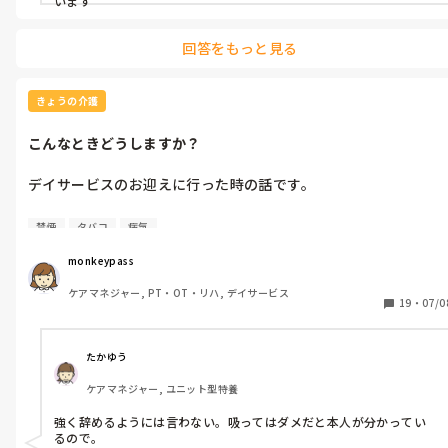
います
回答をもっと見る
きょうの介護
こんなときどうしますか？
デイサービスのお迎えに行った時の話です。

利用者さんは60代男性。ある疾患があり

禁煙
タバコ
病気
Drからは絶対禁煙と言われています。

monkeypass
朝、お迎えに行くとベランダでタバコを吸っているのを目撃しま
ケアマネジャー, PT・OT・リハ, デイサービス
した。その際に病気のこと、タバコを吸うことでのリスク説明は
19
・
07/0
しましたが

奥さんの目があるから

たかゆう
朝、奥さんがパートに出かけた後の朝の時間に

ケアマネジャー, ユニット型特養
1日1本だけ吸っている。どうしてもやめられない。

誰にも言わないでほしい。

強く辞めるようには言わない。吸ってはダメだと本人が分かってい
るので。
