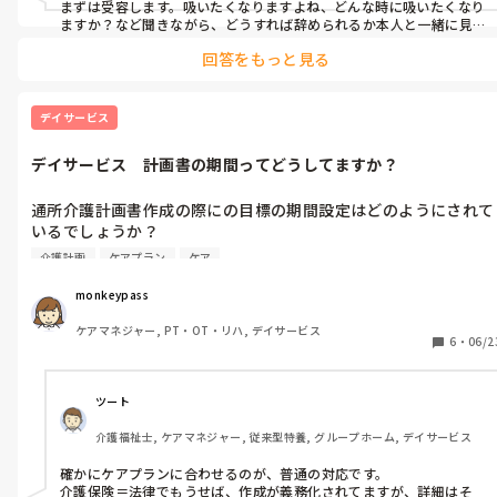
と言われました。

まずは受容します。吸いたくなりますよね、どんな時に吸いたくなり
ますか？など聞きながら、どうすれば辞められるか本人と一緒に見
つける。

みなさんならどうされますか？
回答をもっと見る
こんな感じでやります。
デイサービス
デイサービス　計画書の期間ってどうしてますか？
通所介護計画書作成の際にの目標の期間設定はどのようにされて
いるでしょうか？

介護計画
ケアプラン
ケア
うちの場合は長期を6ヶ月、短期を3ヶ月という形で設定していま
した。

monkeypass
ケアマネジャー, PT・OT・リハ, デイサービス
しかし、先日「期間はケアプランに合わせてください」と指摘が
6
・
06/2
ありました。そうなると長期1年、短期6ヶ月ということになるの
でしょうか？

ツート
正解が分かりません。詳しい方、教えてほしいです。
介護福祉士, ケアマネジャー, 従来型特養, グループホーム, デイサービス
確かにケアプランに合わせるのが、普通の対応です。

介護保険＝法律でもうせば、作成が義務化されてますが、詳細はそ