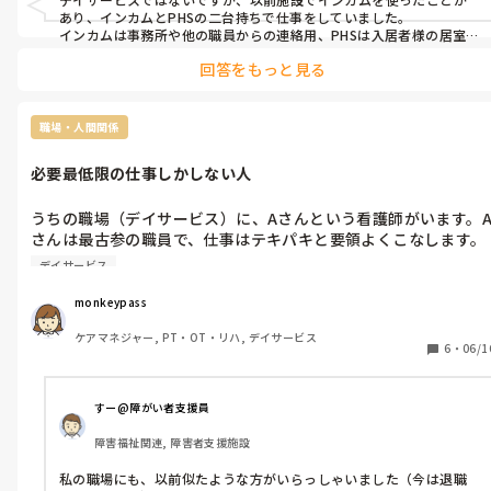
あり、インカムとPHSの二台持ちで仕事をしていました。

インカムは事務所や他の職員からの連絡用、PHSは入居者様の居室や
トイレからのコール用、使い分けはできましたが、正直二台持ちは
回答をもっと見る
重たく面倒くさくて統合してほしかったです。

本体やイヤホンをトイレ介助中に便器に落とした職員もいました
し、インカムのイヤホンは各自支給でしたが、耳に合わない人もい
てそこからバイ菌が入って病院に行った職員がいました。自分は先
職場・人間関係
輩職員の紹介で、ネットで自腹でイヤホンを買いましたが、これが
すごく合いました。

必要最低限の仕事しかしない人
デイサービスの建物の大きさがどれくらいかわかりませんが、使い
こなせれば便利かもです。しかし水没や落下には注意が必要だと思い
ます。
うちの職場（デイサービス）に、Aさんという看護師がいます。
さんは最古参の職員で、仕事はテキパキと要領よくこなします。

デイサービス
ただ、要領や効率を最優先しているような方で、トイレ誘導や利
用者から声をかけられるとき以外は、基本的に座って記録をつけ
monkeypass
ています。職員とのコミュニケーションも必要最低限です。

ケアマネジャー, PT・OT・リハ, デイサービス
6
・
06/1
また、これまではレセプト業務を終業後にスタッフ数名で残って
行っていましたが、「効率が悪い」との理由で、Aさんの提案で
業務時間中に行うスタイルに変更されました。その結果、フロア
すー@障がい者支援員
の見守りが手薄になることもありますが、Aさんはそれをあまり
障害福祉関連, 障害者支援施設
気にしていない様子です。どうしても手が足りない場合も、自分
の担当分のレセプトだけをして、それ以外は関与しません。

私の職場にも、以前似たような方がいらっしゃいました（今は退職