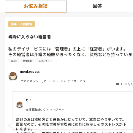
お悩み相談
回答
職場・人間関係
現場に入らない経営者
私のデイサービスには「管理者」の上に「経営者」がいます。

その経営者は介護の経験がまったくなく、資格なども持っていま
せん。

送迎
管理者
トラブル
普段は現場に関わることはほとんどないのですが、たまに気まぐ
monkeypass
れで現場に顔を出し、いろいろと指示をしてきます。

ケアマネジャー, PT・OT・リハ, デイサービス
しかし、その内容は的外れなことが多く、現場の職員たちは適度
3
・
07/2
に受け流しながら業務をこなしているのが現状です。

ただ、職員が少ないときなどは、その経営者が送迎業務に出るこ
あい
ともあります。

介護福祉士, ケアマネジャー
その際、現場職員に対して大きな声で威圧的に、

「○○さんを早く連れてきて！」

高齢のおば様経営者と役員が仕切っていて、本当にやり辛いです。

「なんで準備ができてないの？何してたの？」

面倒なのが、その経営者が管理者に強烈に指示しそのストレスが下
に来ます。
