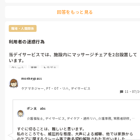
回答をもっと見る
職場・人間関係
利用者の迷惑行為
当デイサービスでは、施設内にマッサージチェアを2台設置して
います。

しかし、週に2回午後から利用される男性利用者様が、そのマッ
クレーム
家族
トラブル
サージチェアを長時間にわたり独占してしまうことが続いてお
り、対応に苦慮しています。

monkeypass
ケアマネジャー, PT・OT・リハ, デイサービス
利用時間は約3時間ですが、そのうち2時間半以上をマッサージチ
11
・
07/1
ェアで過ごされており、他の利用者様からは「使いたくても使え
ない」とのクレームが複数寄せられています。

ポン太　abs
職員が都度お声かけをしても、ご本人はまったく聞く耳を持た
介護福祉士, デイサービス, デイケア・通所リハ, 介護事務, 実務者研修, 小
ず、改善には至っていません。特に女性職員が注意すると、大声
規模多機能型居宅介護
で怒鳴られ対応が難しくなり、男性職員が強めに注意をして一度
すぐに切ることは、難しいと思います。

は席を離れていただいても、少し時間が経つと再び使用されると
私のところでも、威圧的な態度、大声による威嚇、他では家族から
いう状況です。

のケアに関するクレーム等で数名契約解除された方がいました
