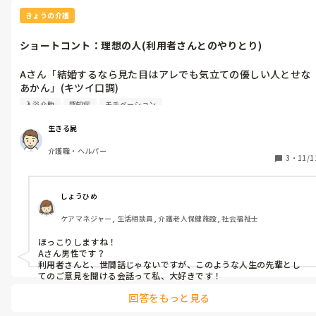
きょうの介護
ショートコント：理想の人(利用者さんとのやりとり)
Aさん「結婚するなら見た目はアレでも気立ての優しい人とせな
あかん」(キツイ口調)

Aさん「美人でも性格がきついのはアカン」(強い口調)

入浴介助
認知症
モチベーション
僕「Aさんはどちらのタイプですか？」

Aさん「美人で気立ての優しい方！」(ガハハハハw)
生きる屍
介護職・ヘルパー
3
・
11/1
しょうひめ
ケアマネジャー, 生活相談員, 介護老人保健施設, 社会福祉士
ほっこりしますね！

Aさん男性です？

利用者さんと、世間話じゃないですが、このような人生の先輩とし
てのご意見を聞ける会話って私、大好きです！
回答をもっと見る