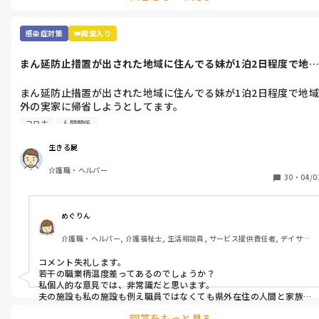
とにかく頑張って下さい。
感染症対策
👑殿堂入り
まん延防止措置が出された地域に住んでる妹が1泊2日程度で地域
外の実家に...
まん延防止措置が出された地域に住んでる妹が1泊2日程度で地域
外の実家に帰省しようとしてます。

兄が介護職なのに非常識だと思いませんか？

コロナ
人間関係
同僚は、結婚式をしなかったり、妊娠中の奥さんのために不要不
急の外出を控えています。

生きる屍
利用者さんは、家族と対面の面会はおろか、散髪すらできない状
介護職・ヘルパー
況です。

30
・
04/0
みんなが我慢をしている中、妹はあまりにも身勝手すぎると思い
ます。

皆さんの施設では、県外在住の人間との接触に制限はありません
めぐりん
介護職・ヘルパー, 介護福祉士, 生活相談員, サービス提供責任者, デイサー
ビス, 介護事務, 送迎ドライバー, 実務者研修
コメント失礼します。

若干の職業柄温度差ってあるのでしょうか？

私個人的な意見では、非常識だと思います。

夫の施設も私の施設も例え職員ではなくても県外在住の人間と家族
の誰かが接触があったら２週間は職場に行けないようになっていま
回答をもっと見る
す。
