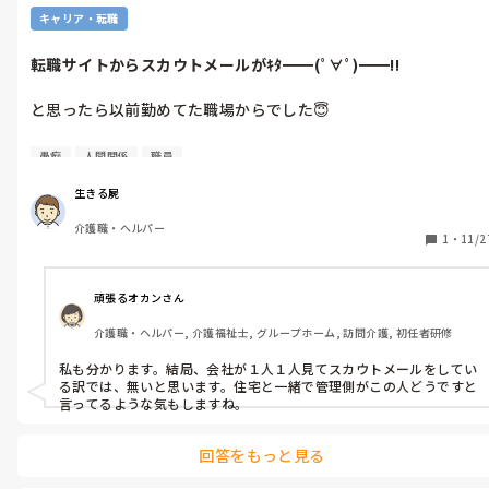
キャリア・転職
転職サイトからスカウトメールがｷﾀ━━(ﾟ∀ﾟ)━━!!
と思ったら以前勤めてた職場からでした😇

「お前の代わりはいくらでもいる」って人を邪険に扱った結果
愚痴
人間関係
職員
wwwwwwwww

生きる屍
スカウトメールの文面はテンプレで、クソみたいな条件で求人出
介護職・ヘルパー
してもクソみたいな奴しか来ないぞ😁

1
・
11/2
理想の人材が来る前に、お前の会社人手不足で潰れちゃいますか
ら…残念😆😆😆
頑張るオカンさん
介護職・ヘルパー, 介護福祉士, グループホーム, 訪問介護, 初任者研修
私も分かります。結局、会社が１人１人見てスカウトメールをしてい
る訳では、無いと思います。住宅と一緒で管理側がこの人どうですと
言ってるような気もしますね。
回答をもっと見る