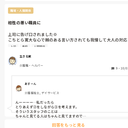
でないと、いつもいつも朝一言われて今日中に！ってなっても困り
職場・人間関係
相性の悪い職員に
上司に告げ口されました💢

こちとら寛大な心で棘のある言い方されても我慢して大人の対応
してるのに（●｀ε´●）

上司
愚痴
人間関係
なんで、揚げ足取ってボロクソ言われないけんとですか？

こんな人に取るべき対応は

生きる屍
①全てぶちまけて道連れにする

介護職・ヘルパー
②あくまで大人の対応を貫く

9
・
10/0
③辞める

④その他

あすーん
介護福祉士, デイサービス
んーーーー…私だったら

とりあえず②をしながら③を考えます。

そういうスタッフのことは

ちゃんと見てる人はちゃんと見てますので

その人と同じ様なことをして自分を下げるのは嫌ですよね。

回答をもっと見る
いつかその人にバチが当たります様に😑🙏‼️