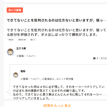
新人介護職
できてないことを批判されるのは仕方ないと思いますが、張って
る部分を評価...
できてないことを批判されるのは仕方ないと思いますが、張って
る部分を評価されず、ダメ出しばっかりで嫌気がさします。

給料を貰う以上、仕事はできて当たり前、できてないことに対す
評価
理不尽
新人
る批判は甘んじて受け入れるべきです。

それは分かりますが納得できません。

生きる屍
先輩方、叱咤激励orアドバイスあればお願いします。
介護職・ヘルパー
8
・
07/0
龍騎
介護職・ヘルパー, 介護福祉士, ユニット型特養
できてなかった所はメモに必ず残して、それを一つ一つクリアしてい
けばまた次の課題が見えてくるのそれの繰り返しです。

なので、できてないと思う事はどんどんメモに残してそれを一つ一
つクリアしていきましょう。

そして1人前になった時にそのメモを見返すと成長したなと実感がわ
回答をもっと見る
くはずです。
