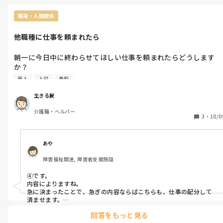
職場・人間関係
他職種に仕事を頼まれたら
朝一に今日中に終わらせてほしい仕事を頼まれたらどうします
か？

①すぐに取り掛かる

新人
上司
愚痴
②手の空いたときにする

③勝手に期限決めやがって💢と発狂する　

生きる屍
④その他
介護職・ヘルパー
3
・
10/0
あや
障害福祉関連, 障害者支援施設
④です。

内容によりますね。

急に決まったことで、急ぎの内容ならばこちらも、仕事の配分して
済ませます。

ただ、今後のことも考えて、前もって依頼できるような事ならば、そ
回答をもっと見る
れをお願いします。
