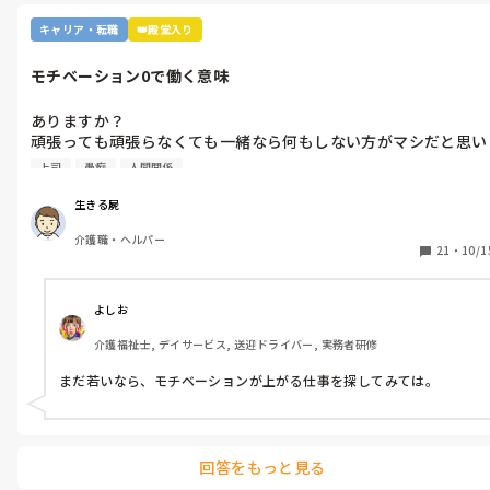
キャリア・転職
👑殿堂入り
モチベーション0で働く意味
ありますか？

頑張っても頑張らなくても一緒なら何もしない方がマシだと思い
ます。

上司
愚痴
人間関係
どうせ自分の代わりなんていくらでもいるし、代わりの仕事も探
せばあると思います。

生きる屍
自分の心を殺して上司の顔色をうかがう仕事に希望を見出すこと
介護職・ヘルパー
はできません。

21
・
10/1
まだ若いですが、一生独身で人生の消火試合モードです。
よしお
介護福祉士, デイサービス, 送迎ドライバー, 実務者研修
まだ若いなら、モチベーションが上がる仕事を探してみては。
回答をもっと見る