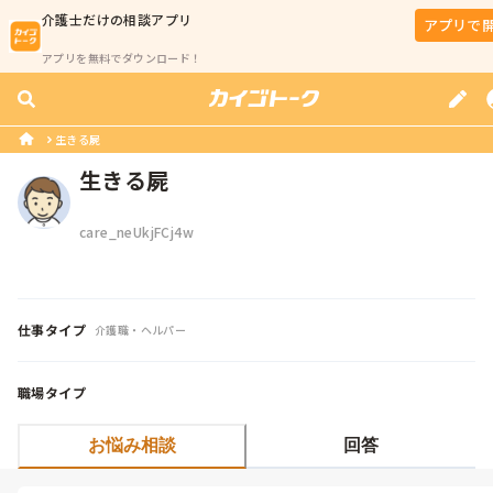
介護士
だけの相談アプリ
アプリで
アプリを無料でダウンロード！
生きる屍
生きる屍
care_neUkjFCj4w
仕事タイプ
介護職・ヘルパー
職場タイプ
お悩み相談
回答