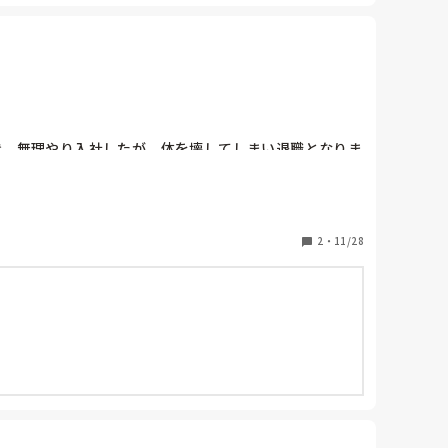
き、無理やり入社したが、体を壊してしまい退職となりま
ん。幸い次に行く場所は見つかっており、一安心です
2
・
11/28