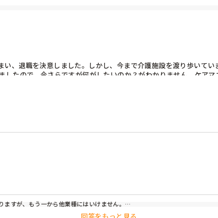
まい、退職を決意しました。しかし、今まで介護施設を渡り歩いてい
来ましたので、今さらですが何がしたいのか？がわかりません。ケアマ
どうしますか？ケアマネやサ責をやるか、他業種を目指すか？意見を
りますが、もう一から他業種にはいけません。

日、待遇等考えたら長く勤められると思いますが。
回答をもっと見る