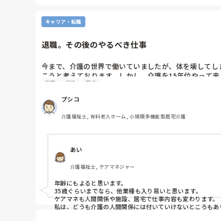
キャリア・転職
退職。その後のやるべき仕事
今まで、介護の世界で働いていましたが、体を壊してし
こうと考えております。しかし、介護を15年位やって
転職
施設
職場
えがあり、他業種に行くと思っております。皆さまなら
とは分かりますがご意見お聞かせください。
プシコ
介護福祉士, 有料老人ホーム, 小規模多機能型居宅介護
あい
介護福祉士, ケアマネジャー
年齢にもよると思います。

35歳ぐらいまでなら、他業種も入り易いと思います。

ケアマネも人間関係や施設、居宅で仕事内容も変わります。

私は、どうも介護の人間関係には付いていけないところもあ
同じ介護でも福祉用具なら、人間関係、給料や仕事内容、休