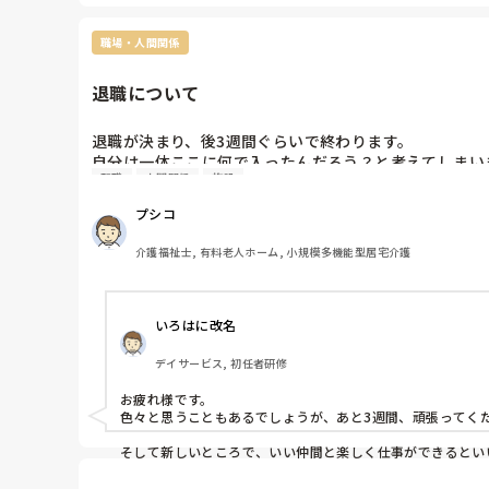
職場・人間関係
退職について
退職が決まり、後3週間ぐらいで終わります。

自分は一体ここに何で入ったんだろう？と考えてしまい
転職
人間関係
施設
した。上の人たちや同僚からは、いろいろ期待されてい
が、さすがに今回は自分は何がしたかったのだろうと考
プシコ
介護福祉士, 有料老人ホーム, 小規模多機能型居宅介護
いろはに改名
デイサービス, 初任者研修
お疲れ様です。

色々と思うこともあるでしょうが、あと3週間、頑張ってくだ
そして新しいところで、いい仲間と楽しく仕事ができるとい