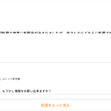
回転職で無事に転職先が決まりましたが、皆さんならどちらに転職され
相談員)

サービスのみ運営。同じく介護員兼生活相談員)

ですが、迷っています。

ださい。
護, ユニット型特養
、もう少し情報をお願い出来ますか？
回答をもっと見る