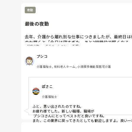
夜勤
最後の夜勤
去年、介護から離れ別な仕事につきましたが、最終日は
のか聞くと「今日は寝すぎた。あと2時間位で眠くなる
起床介助
モチベーション
転職
あった夜勤でした。
プシコ
介護福祉士, 有料老人ホーム, 小規模多機能型居宅介護
ぽさこ
介護福祉士
ふと、思い出されたのですね。

お疲れ様でした。新しい職種、職場が

 プシコさんにとってベストだと良いですね。

また、この業界に戻ってきたとしても歓迎しますよ。良い一