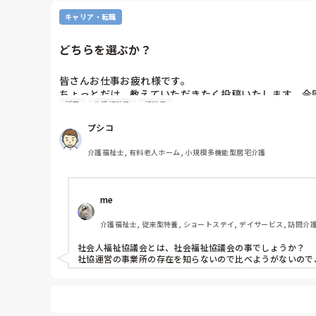
キャリア・転職
どちらを選ぶか？
皆さんお仕事お疲れ様です。

ちょっとだけ、教えていただきたく投稿いたします。今
採用
生活相談員
相談員
1 社会人福祉協議会(デイサービスのみ運営。介護員兼生活
2　株式会社や有限会社が運営している、介護施設(デイ
プシコ
の2箇所から採用通知が来ました。どちらかを選びたいの
皆さんだったら、どちらを選びますか？理由も教えてく
介護福祉士, 有料老人ホーム, 小規模多機能型居宅介護
me 
介護福祉士, 従来型特養, ショートステイ, デイサービス, 訪問介
社会人福祉協議会とは、社会福祉協議会の事でしょうか？

社協運営の事業所の存在を知らないので比べようがないので