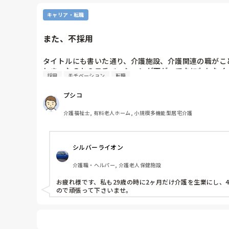
キャリア・転職
また、不採用
タイトルにも書いた通り、介護施設、介護関連の職がこ
しまったのか？モチベーションが下がってなにもしたく
採用
モチベーション
転職
プシコ
介護福祉士, 有料老人ホーム, 小規模多機能型居宅介護
シルバーライオン
介護職・ヘルパー, 介護老人保健施設
お疲れ様です、私も29歳の時に2ヶ月だけ介護を生業にし
ので頑張って下さいませ。