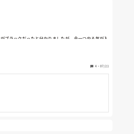
所がブラックだったと分かりましたが、今一つやる気が入
もう一度そこで頑張るか、違う場所を探すか？どちらに
4
・
07/21