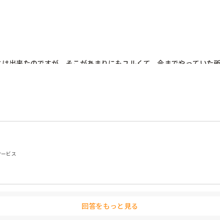
とは出来たのですが、そこがあまりにもユルくて、今までやっていた
のか？と考える事が多いです。皆さんだったら、気持ちを入れ換えて
実です。
サービス
回答をもっと見る
れません、、と…
