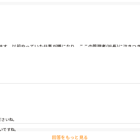
ます。以前やっていた仕事が嫌になり、ここの管理者(社長)に泣きつ
たりしましたが、結局実現せず。なんのために入社したかわかりませ
えてしまいます。なんか文章になっていない。
さいね。

いですね。
回答をもっと見る