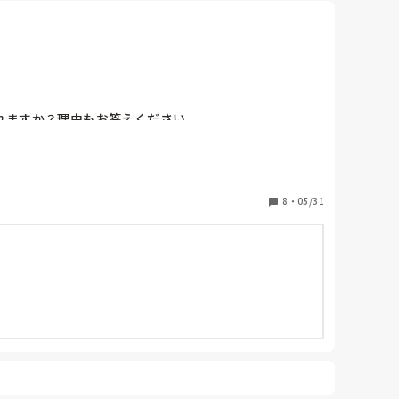
ますか？理由もお答えください。

8
・
05/31