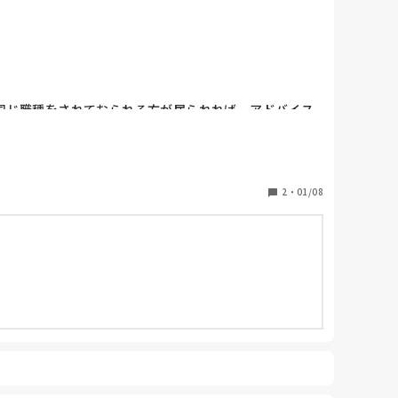
か同じ職種をされておられる方が居られれば、アドバイス
2
・
01/08