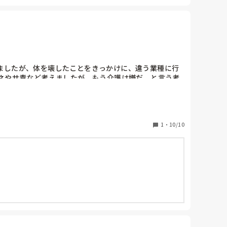
ましたが、体を壊したことをきっかけに、違う業種に行
ネやサ責など考えましたが、もう介護は嫌だ。と言う考
お聞かせください。長文、乱丁失礼します。甘い考えだ
1
・
10/10