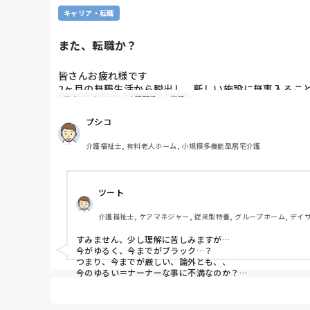
キャリア・転職
また、転職か？
皆さんお疲れ様です

2ヶ月の無職生活から脱出し、新しい施設に無事入るこ
モチベーション
人間関係
施設
らない状態です。なんだか、もう一度、探した方がいい
しますか？しかし、年齢でなかなか見つからないのも事
プシコ
介護福祉士, 有料老人ホーム, 小規模多機能型居宅介護
ツート
介護福祉士, ケアマネジャー, 従来型特養, グループホーム, デイ
すみません、少し理解に苦しみますが…

今がゆるく、今までがブラック…？

つまり、今までが厳しい、論外とも、、

今のゆるい＝ナーナーな事に不満なのか？

どちらのご不満なんですかね？

双方✕、だとすれば、そこには思い直す姿勢もあるべきかも知
いかがでしょうか？