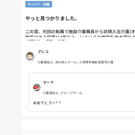
キャリア・転職
やっと見つかりました。
この度、何回の転職で施設介護職員から訪問入浴介護(オ
施設はある程度(10年以上、いろいろな施設を歩き回
訪問入浴
職種
転職
をいただきたいです
プシコ
介護福祉士, 有料老人ホーム, 小規模多機能型居宅介護
マーナ
介護福祉士, グループホーム
おめでとうー^ ^