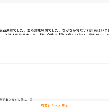
夜勤連続でした。ある意味拷問でした。なかなか寝ない利用者はいま
。」と話すが結局オール。起床介助で「俺は寝ていない。寝かせろ」
年でありますように。😊
回答をもっと見る