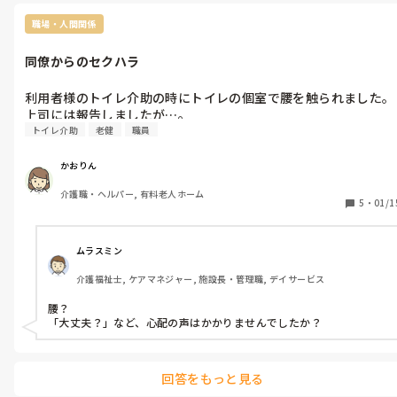
職場・人間関係
同僚からのセクハラ
利用者様のトイレ介助の時にトイレの個室で腰を触られました。
トイレ介助
老健
職員
かおりん
介護職・ヘルパー, 有料老人ホーム
5
・
01/1
ムラスミン
介護福祉士, ケアマネジャー, 施設長・管理職, デイサービス
腰？

「大丈夫？」など、心配の声はかかりませんでしたか？
回答をもっと見る