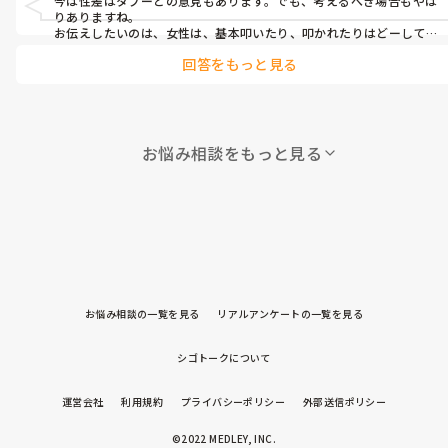
今は性差はタブーとの意見もあります。でも、考えるべき場合もやは
りありますね。

お伝えしたいのは、女性は、基本叩いたり、叩かれたりはどーして
も男性よりは慣れてるはずがないと思います。つまり、心的なダメー
回答をもっと見る
ジも大きかったり、残りやすかったり、はあると思います。

結論先になりますが、私は辞めたら…と思います。もちろん、生活状
況や考え方、今後のビジョンで、ゴジブンガ結論を出すしか、ない
のですけどねー。

でも、仕事も嫌でしょ？

よく、どこにも色んな方がいるよ、との言葉も聞かれると思います。
お悩み相談をもっと見る
その通りでもあります。しかし、自分にとっては、どーしても認めて
もらえない方もいるにしても、施設の雰囲気や、利用者様は千差万
別です。

きっと、もっと合ってる所もあるはずです。

以上がかおりんさんへの、本音です。

念のため、一般的な回答もコメントさせて下さいね。

まず、そこまで攻撃的なかたは、ずーっと、と言ってよいほど関係性
は変わらないでしょう。それが、性格なら、もちろん。怒り易さが突
出する認知症など、代表は嗜銀顆粒性認知症だと、それはそれは怒り
ます。たまたま合う話題を見つけて会話のキャッチボールが続いて
お悩み相談の一覧を見る
リアルアンケートの一覧を見る
も、「また、お話させて下さい」と伝えると、「それはあんたが勝
手にしたいだけやろ」とにらまれたり。まあ、色々です。物理的な距
離を取る、思いきってほぼ話さない日をもつ、他の職員の方に変わ
シゴトークについて
ってもらったり、一緒に関わる、薬、興味のあるものとして写真、
物など提供を続けて一言声をかける…など、やるべきは、在るのです
が、うまくいくには、なかなかです。

運営会社
利用規約
プライバシーポリシー
外部送信ポリシー
もし、施設として、何らかの配慮をしてもらえないなら、そこまでの
暴力的な方であれば、退職、そして心機一転、楽しい所もあるの
©2022 MEDLEY, INC.