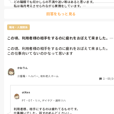
どの職種でも何かしらの不満や迷い等はあると思います。

私は毎月考えさせられながら業務をしています。

まずはあなたがどう思うのか？どうなれば続ける気持ちになるの
回答をもっと見る
か？迷えることは決して悪い事ではありません。

職場・人間関係
この頃、利用者様の相手をするのに疲れをおぼえて来ました。こ
の仕事向いて...
この頃、利用者様の相手をするのに疲れをおぼえて来ました。

この仕事向いてないのかなって思います

。
かおりん
介護職・ヘルパー, 有料老人ホーム
2
・
03/1
otKen
PT・OT・リハ, デイケア・通所リハ
利用者様、相手にするのは疲れてるものです。

仕事嫌いでした。話すのめんどくさいし。
