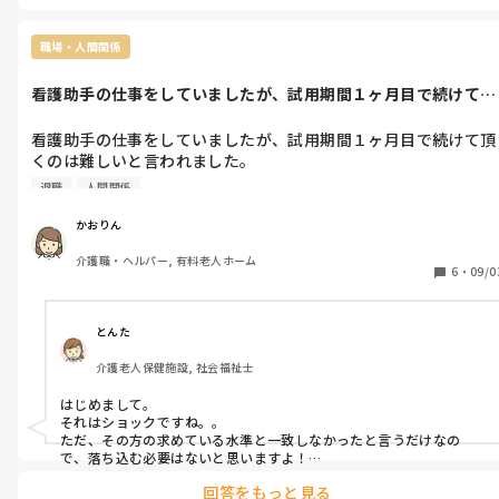
開策は、すみませんが思いつきません。ただ、参考にされるのなら
介護関係の書籍やネット情報でなく、一般のビジネス書系をおすす
めします。
職場・人間関係
看護助手の仕事をしていましたが、試用期間１ヶ月目で続けて頂
くのは難しい...
看護助手の仕事をしていましたが、試用期間１ヶ月目で続けて頂
くのは難しいと言われました。

なぜですかと質問したところ、

退職
人間関係
覚えが遅いとか人間関係の構築ができない

とか言われてショックを受けました。

かおりん
覚えが悪いとかはちょっと置いておいて

介護職・ヘルパー, 有料老人ホーム
人間関係の構築についてはあんまりだなぁと思いました。

6
・
09/0
患者さんとはコミュニケーションできてたのに～😓
とんた
介護老人保健施設, 社会福祉士
はじめまして。

それはショックですね。。

ただ、その方の求めている水準と一致しなかったと言うだけなの
で、落ち込む必要はないと思いますよ！

相性や、相手の教え方など色々あるかと思いますが、心ない言葉を
回答をもっと見る
かけてくる人との仕事は、私ならこちらから願い下げです🙆‍♀️