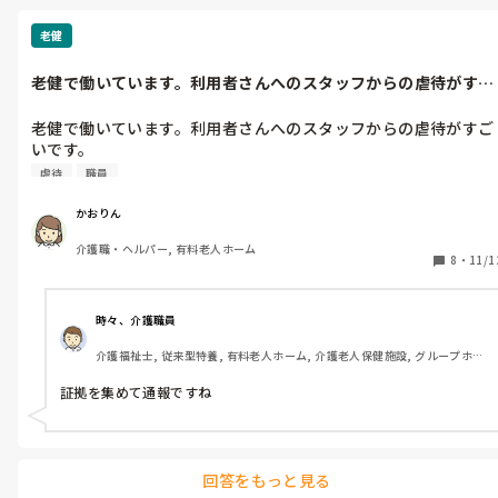
老健
老健で働いています。利用者さんへのスタッフからの虐待がすご
いです。私は...
老健で働いています。利用者さんへのスタッフからの虐待がすご
いです。

私はまだ入ったばかりなのでどうしていいかわかりません。
虐待
職員
かおりん
介護職・ヘルパー, 有料老人ホーム
8
・
11/1
時々、介護職員
介護福祉士, 従来型特養, 有料老人ホーム, 介護老人保健施設, グループホー
ム, ユニット型特養, 小規模多機能型居宅介護
証拠を集めて通報ですね
回答をもっと見る