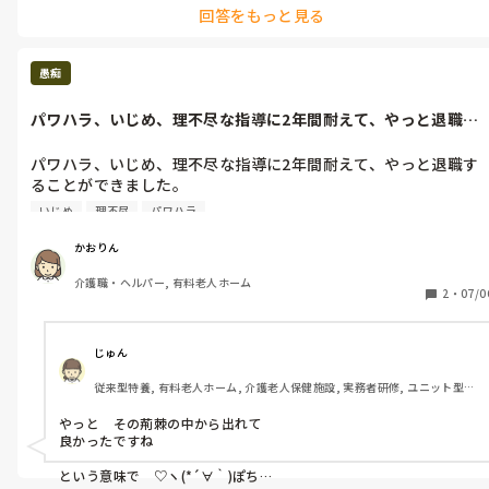
回答をもっと見る
愚痴
パワハラ、いじめ、理不尽な指導に2年間耐えて、やっと退職す
ることができ...
パワハラ、いじめ、理不尽な指導に2年間耐えて、やっと退職す
ることができました。

清々しています。

いじめ
理不尽
パワハラ
介護の仕事、何をやってるんだろうと毎日思って通ってました。

人がいないからの理由で、具合が悪くても出勤し、父の葬儀にも
かおりん
行けず、ひどい目に合いました。

介護職・ヘルパー, 有料老人ホーム
本当に辞めて良かったです。
2
・
07/0
じゅん
従来型特養, 有料老人ホーム, 介護老人保健施設, 実務者研修, ユニット型特
養
やっと　その荊棘の中から出れて

良かったですね

という意味で　♡ヽ(*´∀｀)ぽち
