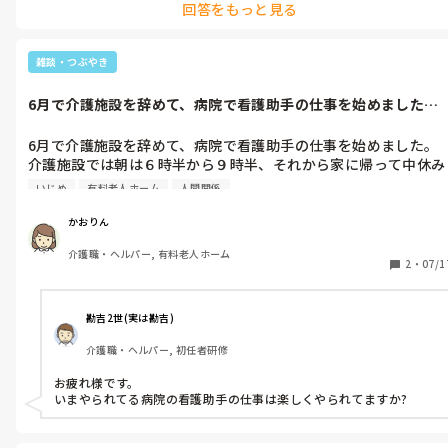
回答をもっと見る
てください^^;
雑談・つぶやき
6月で介護施設を辞めて、病院で看護助手の仕事を始めました。
介護施設では...
6月で介護施設を辞めて、病院で看護助手の仕事を始めました。
介護施設では朝は６時半から９時半、それから家に帰って中休み
をして１５時半から夜の９時まで勤めてました。我ながらいじめ
いじめ
有料老人ホーム
人間関係
にも合いながらよくつとめあげたなぁと思っています。

質問があるわけではありませんが、大変な職場でした。
かおりん
介護職・ヘルパー, 有料老人ホーム
2
・
07/1
勘吉2世(実は勘吉)
介護職・ヘルパー, 初任者研修
お疲れ様です。

いまやられてる病院の看護助手の仕事は楽しくやられてますか?