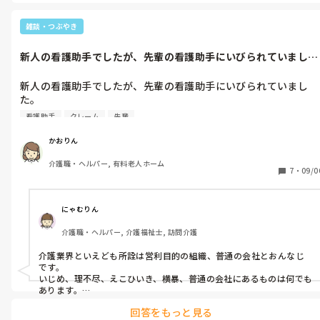
雑談・つぶやき
新人の看護助手でしたが、先輩の看護助手にいびられていまし
た。それを見た...
新人の看護助手でしたが、先輩の看護助手にいびられていまし
た。

それを見た患者さんがいじめられてる人がいるとクレームをあげ
看護助手
クレーム
先輩
られたそうです。

そこまではよかったのですが、私だけ看護部長から呼び出され
かおりん
て、こういうことはいじめられた片方だけが悪いわけではないか
介護職・ヘルパー, 有料老人ホーム
らと言われ、探りを入れられました。

7
・
09/0
なにこれ？ひどい。って思いました。

子供じゃあるまいし何でこんな目に合わないといけないんだろう
と情けなくなりました。
にゃむりん
介護職・ヘルパー, 介護福祉士, 訪問介護
介護業界といえども所詮は営利目的の組織、普通の会社とおんなじ
です。

いじめ、理不尽、えこひいき、横暴、普通の会社にあるものは何でも
あります。

どうぞ驚かないように。

回答をもっと見る
ただ、この状況が続くのではたまったもんじゃありませんよね。打