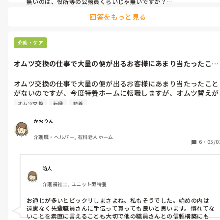
無いのは、役所等の公務員くらいじゃ無いですか？

友達の建築士、営業マン、等もっと酷い残業っぽいですよ。

回答をもっと見る
それに、仕事終わりに接待なんて当たり前、かわいいもんだと思い
ますが。
介助・ケア
オムツ交換の仕事で大量の便が出るお客様にあまり当たったこと
がないのです...
オムツ交換の仕事で大量の便が出るお客様にあまり当たったこと
がないのですが、今度特養ホームに転職しますが、オムツ替えが
上手にできないので大丈夫だろうかと悩んでいます。
オムツ交換
転職
特養
かおりん
介護職・ヘルパー, 有料老人ホーム
6
・
05/0
防人
介護福祉士, ユニット型特養
お通じが多いとビックリしまさよね。私もそうでした。始めの内は
遠慮なく先輩職員さんに手伝って貰っても良いと思います。慣れてな
いことを素直に言えることも大切で他の職員さんとの信頼構築にも