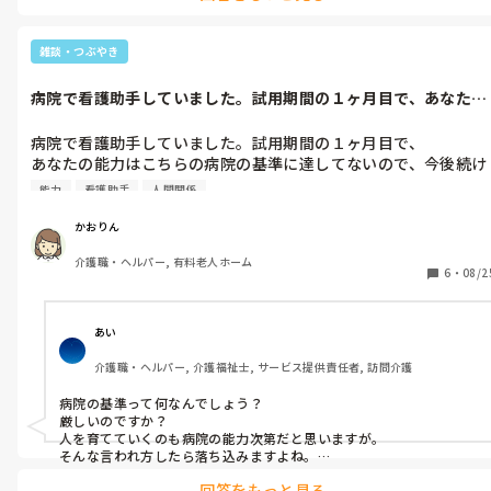
雑談・つぶやき
病院で看護助手していました。試用期間の１ヶ月目で、あなたの
能力はこちら...
病院で看護助手していました。試用期間の１ヶ月目で、

あなたの能力はこちらの病院の基準に達してないので、今後続け
ていただくのは難しいと言われました。

能力
看護助手
人間関係
8月一杯で終了です。

なんか…働く気がしなくなりました。

かおりん
落ち込みました。
介護職・ヘルパー, 有料老人ホーム
6
・
08/2
あい
介護職・ヘルパー, 介護福祉士, サービス提供責任者, 訪問介護
病院の基準って何なんでしょう？

厳しいのですか？

人を育てていくのも病院の能力次第だと思いますが。

そんな言われ方したら落ち込みますよね。

回答をもっと見る
色んな職場があって、合う合わないがありますから…。
