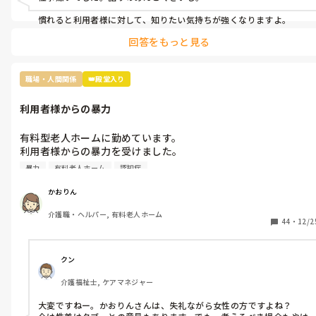
慣れると利用者様に対して、知りたい気持ちが強くなりますよ。
回答をもっと見る
職場・人間関係
👑殿堂入り
利用者様からの暴力
有料型老人ホームに勤めています。

利用者様からの暴力を受けました。

くつで頭を叩かれたり、つねられたり、暴言を言われたり…。

暴力
有料老人ホーム
認知症
私はこんな目にあうために働きに来てるんじゃないと思いまし
た。

かおりん
介護職・ヘルパー, 有料老人ホーム
44
・
12/2
クン
介護福祉士, ケアマネジャー
大変ですねー。かおりんさんは、失礼ながら女性の方ですよね？
