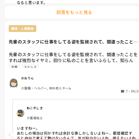
なると思います。
回答をもっと見る
職場・人間関係
先輩のスタッフに仕事をしてる姿を監視されて、間違ったことを
すれば強烈な...
先輩のスタッフに仕事をしてる姿を監視されて、間違ったことを
すれば強烈なイヤミ。回りに私のことを言いふらして、知らん
顔。こんな職員どこにでもいるのでしょうか？
先輩
ストレス
かおりん
介護職・ヘルパー, 有料老人ホーム
7
・
04/2
ねこやしき
介護福祉士
いますねー。

あたしの場合は何かすれば余計な事しかしないよねー、都度確認す
ると自分で考えて動けないなんて、気が利かないよね、使えないよね