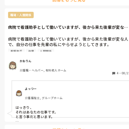
きっと合うところが今後見つかりますよ。

なかなか難しいかもしれませんが、気持ちを入れ替えて働きやすい
職場・人間関係
病院で看護助手として働いていますが、後から来た後輩が変な人
で、自分の仕...
病院で看護助手として働いていますが、後から来た後輩が変な人
で、自分の仕事を先輩の私にやらせようとしてきます。

あきれてものが言えなくなりました。

看護助手
後輩
人間関係
女の職場なので波風をたたせたくないのですが、こういうときど
う対処をすればいいかどなたか意見をください。
かおりん
介護職・ヘルパー, 有料老人ホーム
4
・
08/1
よっつー
介護福祉士, グループホーム
はっきり、

それはあなたの仕事です。

と言う事だと思います。

かおりんさんが優しいんだと思いますが、主張はしないと侮られて