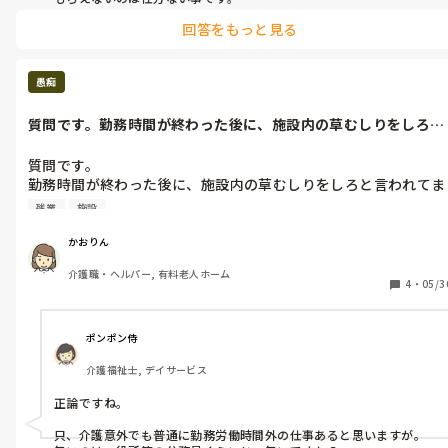
そのお客様の事を考えるのであれば、

回答をもっと見る
初期要望を叶える事よりも、故意で髪を

引っ張ってしまった訳ではない旨を誠心誠意

伝えて以降は気をつけますとお伝えし、

理解を得るのが一番かと思います
愚痴
質問です。勤務時間が終わった後に、施設内の草むしりをしろと
言われてます...
質問です。

勤務時間が終わった後に、施設内の草むしりをしろと言われてま
す。

残業
施設
月一回。

私は、何で勤務時間外にそれもタダ働きでしないといけないのか
かおりん
納得がいかなくて、していませんでした。

介護職・ヘルパー, 有料老人ホーム
みなさんどう思われますか？
4
・
05/3
ポンポン侍
介護福祉士, デイサービス
正論ですね。

只、介護意外でも普通に勤務労働時間外の仕事あると思いますが。
