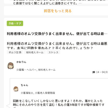
と直接ではなく聞こえよがしに遠巻きにイヤミ。

回答をもっと見る
ゴミ捨て等、重い物を運ぶ際俺行くよと言われそのまま頼むと、自
分の仕事なのに男にばっかり頼って働かない厭な女などなど…

しかし典型的なお局で徒党を組む人はいても歯向かう人はおらず、主
介助・ケア
任は男で関わるのが面倒、長い物には巻かれろ精神で見てみぬふり
でした。
利用者様のオムツ交換がうまく出来ません。便が出てる時は最悪
です。本当に...
利用者様のオムツ交換がうまく出来ません。便が出てる時は最悪
です。本当に回数を重ねると上手くなるのでしょうか？
オムツ交換
有料老人ホーム
ストレス
かおりん
介護職・ヘルパー, 有料老人ホーム
14
・
04/0
ちゃん
介護福祉士, 介護老人保健施設
回数をこなしていくしかないと思いますよ！それか。誰かと入った
時にその人のやり方を見て盗む！私も介護9年目ですが暗中模索です