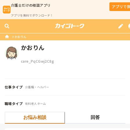
介護士
だけの相談アプリ
アプリで
アプリを無料でダウンロード！
かおりん
かおりん
care_PqCGwj2C8g
仕事タイプ
介護職・ヘルパー
職場タイプ
有料老人ホーム
お悩み相談
回答