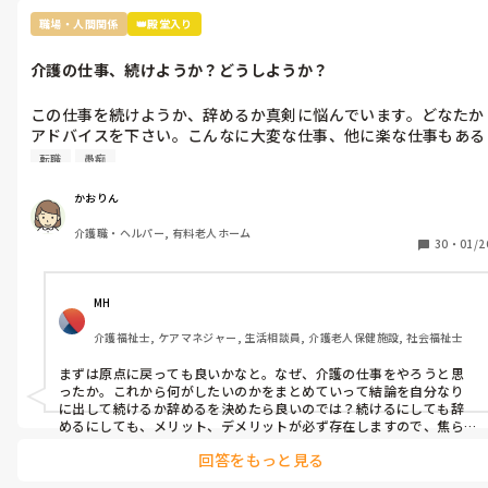
い私ではもうしようがありませんが、もちろん主治医からキチンと
聞かれると思います。

職場・人間関係
👑殿堂入り
さて、運動器の疾患と向き合って介護職をされてる方はたくさんいま
す。腰痛が一番多いのですが、、

介護の仕事、続けようか？どうしようか？
かおりんさんが、せっかく介護の仕事に戻ろうか、と思われてるの
でしたら、それが心におありなら、ぜひされれば、としか思えない
です。

この仕事を続けようか、辞めるか真剣に悩んでいます。どなたか
わざわざ訪問入浴から再スタート、とは思いませんが（出来ない、
アドバイスを下さい。こんなに大変な仕事、他に楽な仕事もある
ではないです）、通所、入所、住宅職員など、やりたいもの、ご自分
かもしれないと思っています。
の意向に合うところ、、それで考えて、次の出会いを楽しみにされれ
転職
愚痴
かおりん
介護職・ヘルパー, 有料老人ホーム
30
・
01/2
MH
介護福祉士, ケアマネジャー, 生活相談員, 介護老人保健施設, 社会福祉士
まずは原点に戻っても良いかなと。なぜ、介護の仕事をやろうと思
ったか。これから何がしたいのかをまとめていって結論を自分なり
に出して続けるか辞めるを決めたら良いのでは？続けるにしても辞
めるにしても、メリット、デメリットが必ず存在しますので、焦ら
ずに^_^
回答をもっと見る