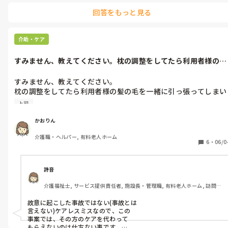
回答をもっと見る
介助・ケア
すみません、教えてください。枕の調整をしてたら利用者様の髪
の毛を一緒に...
すみません、教えてください。

枕の調整をしてたら利用者様の髪の毛を一緒に引っ張ってしまい
ました。

上司
利用者様は悲鳴をあげられて、２度と私の部屋に来るなと言われ
てしまいました。

かおりん
でも上司に報告しても、他の人に変わってもらえません。

介護職・ヘルパー, 有料老人ホーム
どうしようかと思ってます。
6
・
06/0
詩音
介護福祉士, サービス提供責任者, 施設長・管理職, 有料老人ホーム, 訪問介
護, 実務者研修
故意に起こした事故ではない(事故とは

言えない)ケアレスミスなので、この

事案では、その方のケアを代わって

もらえないのは仕方ない事です。
