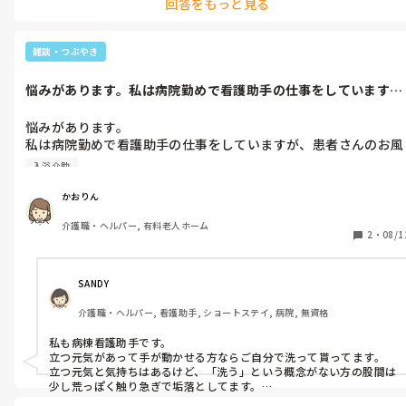
回答をもっと見る
雑談・つぶやき
悩みがあります。私は病院勤めで看護助手の仕事をしています
が、患者さんの...
悩みがあります。

私は病院勤めで看護助手の仕事をしていますが、患者さんのお風
呂介助の時に気持ちの悪い思いをしました。

入浴介助
その患者さんは体を洗うナイロンタオルを持ってらっしゃらない
ので、泡立てた石鹸を手につけて体を洗ってました。言いにくい
かおりん
のですが、股間も同じように手で洗ってました。

介護職・ヘルパー, 有料老人ホーム
するとビックリしたのですが、患者さんの股間が立っていたんで
2
・
08/1
す。

そのときは忙しかったので、深くは考えず次の作業に移りました
が、時間が経って思い出すと、ものすごく気持ちが悪くなりまし
SANDY
た。

介護職・ヘルパー, 看護助手, ショートステイ, 病院, 無資格
明日、上司にも相談するつもりですが、同じ視点で仕事をなさっ
てるみなさんに意見を言ってほしいと思い投稿しました。

私も病棟看護助手です。

アドバイスをお願いします。
立つ元気があって手が動かせる方ならご自分で洗って貰ってます。

立つ元気と気持ちはあるけど、「洗う」という概念がない方の股間は
少し荒っぽく触り急ぎで垢落としてます。

年齢関係なく生理現象ですから、元気な証拠だなぁ〜と思ってあげ