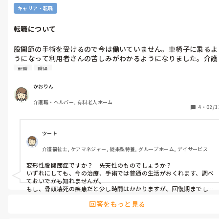
キャリア・転職
転職について
股関節の手術を受けるので今は働いていません。車椅子に乗るよ
うになって利用者さんの苦しみがわかるようになりました。介護
の仕事に戻ろうか悩んでいます。
転職
職場
かおりん
介護職・ヘルパー, 有料老人ホーム
4
・
02/1
ツート
介護福祉士, ケアマネジャー, 従来型特養, グループホーム, デイサービス
変形性股関節症ですか？　先天性のものでしょうか？

いずれにしても、今の治療、手術では普通の生活がおくれます、調べ
ておいでかも知れませんが。

もし、骨頭壊死の疾患だと少し時間はかかりますが、回復期までし
っかりされれば、つまりリハビリを受けて完治には時間をある程度
回答をもっと見る
要しても、勤務できるまでにはある程度の時間でできるはずなんで
す。それ以外に複合的な疾患もあり得るので、そうなると医師ではな