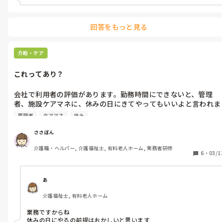
回答をもっと見る
介助・ケア
これってあり？
会社で利用者の評価があります。勤務時間にできないと、管理
者、施設ケアマネに、休みの日にきてやってもいいよと言われま
す。もちろん、無給です。

管理者
ケアマネ
休み
理不尽ではないと思いませんか？
ささぼん
介護職・ヘルパー, 介護福祉士, 有料老人ホーム, 実務者研修
6
・
03/1
あ
介護福祉士, 有料老人ホーム
業務ですからね

休みの日にやるの前提はおかしいと思います