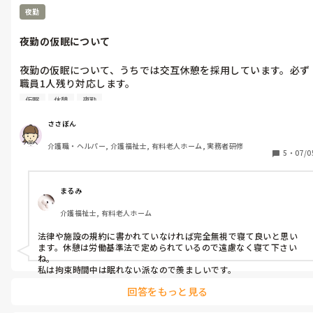
夜勤
夜勤の仮眠について
夜勤の仮眠について、うちでは交互休憩を採用しています。必ず
職員1人残り対応します。

仮眠は寝てもいいとおもうのですが、看護師より休憩&仮眠は足
仮眠
休憩
夜勤
を休めるものと言われます。

みなさんのとこはどうですか？
ささぼん
介護職・ヘルパー, 介護福祉士, 有料老人ホーム, 実務者研修
5
・
07/0
まるみ
介護福祉士, 有料老人ホーム
法律や施設の規約に書かれていなければ完全無視で寝て良いと思い
ます。休憩は労働基準法で定められているので遠慮なく寝て下さい
ね。

私は拘束時間中は眠れない派なので羨ましいです。
回答をもっと見る