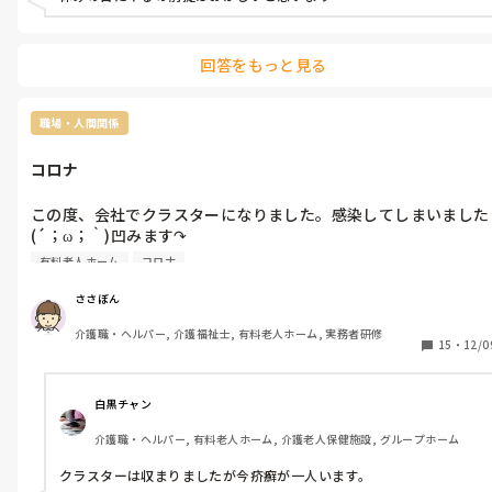
回答をもっと見る
職場・人間関係
コロナ
この度、会社でクラスターになりました。感染してしまいました
(´；ω；｀)凹みます↷

思い返してみれば、看護婦さんがよく○○さんが倒れたら回らな
有料老人ホーム
コロナ
くなるからというんですが、ならそれ以外の介護員はどーなって
もいいのかと思いました。みなさんはどう解釈しますか？
ささぼん
介護職・ヘルパー, 介護福祉士, 有料老人ホーム, 実務者研修
15
・
12/0
白黒チャン
介護職・ヘルパー, 有料老人ホーム, 介護老人保健施設, グループホーム
クラスターは収まりましたが今疥癬が一人います。