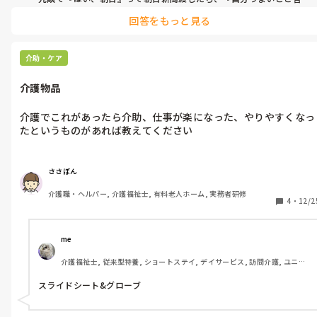
うな！！』って言って、大人しく朝日新聞、部屋で読んでました。

回答をもっと見る
そこそこしっかりしてる人でしたが。

結局朝早く目が覚めてやることが無い様子でしたよ。
介助・ケア
介護物品
介護でこれがあったら介助、仕事が楽になった、やりやすくなっ
たというものがあれば教えてください
ささぼん
介護職・ヘルパー, 介護福祉士, 有料老人ホーム, 実務者研修
4
・
12/2
me 
介護福祉士, 従来型特養, ショートステイ, デイサービス, 訪問介護, ユニッ
ト型特養
スライドシート&グローブ