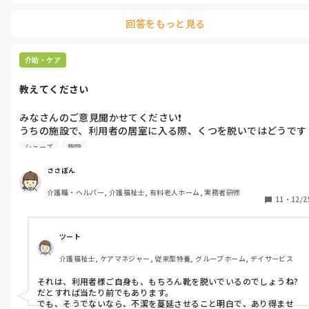
回答をもっと見る
介助・ケア
教えてください
みなさんのご意見聞かせてください❗

うちの施設で、利用者の居室に入る際、くつを脱いではどうです
かという話がありました。靴下で介助することになるらしいんで
シューズ
施設
すが、私は反対なんですが、みなさんはどうでしょうか？

ささぼん
あと、エプロンもNGと話がでていて、私はエプロン派なんです
介護職・ヘルパー, 介護福祉士, 有料老人ホーム, 実務者研修
11
・
12/2
ツート
介護福祉士, ケアマネジャー, 従来型特養, グループホーム, デイサービス
それは、利用者様ご自身も、もちろん靴を脱いでいるのでしょうね?

だとすれば当たり前でもあります。

でも、そうでないなら、不潔を蔓延させること明白で、あり得ませ