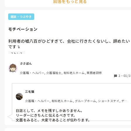
回答をもっと見る
って欲しいのですが、、など、対応であれば、応えは違ったかな、と
も、誰がどーしても、その時は同じようになってしまった…　その方
を見てないので、分かりかねますが、冷静に有資格者として振り返
ってみた時に、いかがでしょうか…

雑談・つぶやき
無条件で文句を言ってくる利用者さんも、珍しくはないのですが…
モチベーション
利用者の嘘八百がひどすぎて、会社に行きたくないし、辞めたい
です↴

そんなときの回避方法なにかありませんか？

ストレス
その利用者の口癖は社長に言う。出ていくです
ささぼん
介護職・ヘルパー, 介護福祉士, 有料老人ホーム, 実務者研修
2
・
01/1
三毛猫
介護職・ヘルパー, 有料老人ホーム, グループホーム, ショートステイ, デイ
サービス, 初任者研修, ユニット型特養
日誌として、メモを残すしかありません。

リーダーにきちんと伝えるべきです。

文面をみると、大変であることが伝わります。