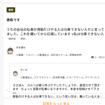
愚痴
愚痴です
うちの会社の社長が夜勤だけやる人は仕事できない人だと言って
ました。これを聞いてから幻滅しています↴私は仕事できない人
と言われても夜勤だけやりたい(笑)
施設長
夜勤
ささぼん
介護職・ヘルパー, 介護福祉士, 有料老人ホーム, 実務者研修
2
・
06/1
ツート
介護福祉士, ケアマネジャー, 従来型特養, グループホーム, デイサービス
ささぼん　さんへは数ヶ月ぶりでしたでしょうか、返信させて頂き
ます…ちょっと言葉が乱暴になりますけど、本音を投稿させて下さ
い。　

夜勤だけやる人は仕事できない、という言い方は、働いている人を
すごく軽く扱っているように感じました。 夜勤は大変だからこそ、
回答をもっと見る
そこを支えている人こそ評価されるべきだと思います。 そんなふう