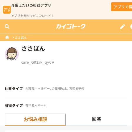
介護士
だけの相談アプリ
アプリで
アプリを無料でダウンロード！
ささぼん
ささぼん
care_G82xk_qyCA
仕事タイプ
介護職・ヘルパー, 介護福祉士, 実務者研修
職場タイプ
有料老人ホーム
お悩み相談
回答