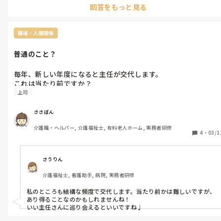
回答をもっと見る
告してます。

遅刻事態が本人の問題だから、遅刻について注意した方が良いと思
いますが。

職場・人間関係
理由があれば別です。
普通のこと？
毎年、新しい年度になると主任が交代します。

これは当たり前ですか？
上司
ささぼん
介護職・ヘルパー, 介護福祉士, 有料老人ホーム, 実務者研修
4
・
03/1
さうりん
介護福祉士, 看護助手, 病院, 実務者研修
私のところも結構な頻度で交代します。当たり前かは難しいですが、
あり得ることなのかもしれませんね！

いい主任さんに巡り会えるといいですね♩