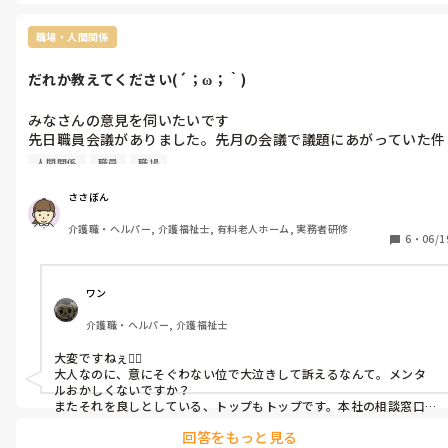
職場・人間関係
だれか教えてください(´；ω；｀)
みなさんの意見を伺いたいです

先日職員会議がありました。先月の会議で議題にあがっていた件
に対して、すべての職員に聞いた結果を発表したんすが、ある職
人間関係
職員
職場
員が意にそぐわなかった、自分の思ってたのとは違うのか、大声
で泣きながら反論してきたんです。そんなときはどう対応したら
ささぼん
いいんでしょうか？ちなみに、施設長や看護主任は泣いた人を大
介護職・ヘルパー, 介護福祉士, 有料老人ホーム, 実務者研修
切というかなんでも意見を聞いています。介護主任を通してほし
6
・
06/1
いと伝えても直接、施設長に行く。他スタッフか介助に入った
ら、その人がいなくなったらその居室に行く。他スタッフからは
なんで行くのか。チェックしにいくのか。なんであの人だけいい
ワン
のかとクレームが絶えません…

介護職・ヘルパー, 介護福祉士
夜勤者のことも敵視してますしね。。

今、主任補佐なんですが泣きたいのはこちらです(´；ω；｀)

大変ですねぇ😮‍💨

なにかアドバイスあれば教えてください（割と必死）
大人なのに、意にそぐわない位で大泣きして訴えるなんて。メンタ
ルおかしくないですか？

またそれを良しとしている、トップもトップです。本社の相談窓口は
無いのでしょうか。あれば、そこへ相談するのも有りかなぁと。

回答をもっと見る
それに、時間外にお客様の居室へ入るのもおかしな話ですよね。