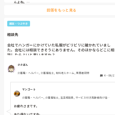
んよね。

なぜ、どこを考えての意見なのか、理解に苦しみますが、、
回答をもっと見る
雑談・つぶやき
相談先
会社でハンガーにかけていた私服がビリビリに破かれていまし
た。会社には相談できそうにありません。そのほかならどこに相
談したらよいと思いますか？
ささぼん
介護職・ヘルパー, 介護福祉士, 有料老人ホーム, 実務者研修
4
・
06/2
マンゴー🥭
介護職・ヘルパー, 介護福祉士, 生活相談員, サービス付き高齢者向け住宅, 
ショートステイ, デイサービス, デイケア・通所リハ, 介護事務, 送迎ドライ
バー, 初任者研修, 実務者研修
お疲れさまです。

あり得ないですね。
