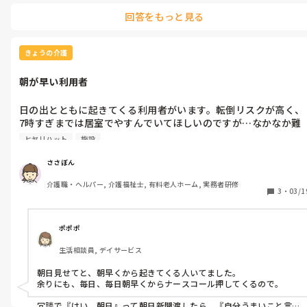
リーダーのような存在があったらまた違いますよね😅
回答をもっと見る
きょうの介護
朝が早い利用者
日の出とともに起きてくる利用者がいます。転倒リスクが高く、
7時すぎまでは居室でやすんでいてほしいのですが…なかなか難
しくなにかアドバイスあればお聞きしたいです。また、遮光カー
ヒヤリハット
施設
テンなど使っている施設ありますか？
ささぼん
介護職・ヘルパー, 介護福祉士, 有料老人ホーム, 実務者研修
3
・
03/1
ポポポ
生活相談員, デイサービス
朝日見せてと、朝早くから起きてくる人いてました。

余りにも、毎日、毎日朝早くからナースコール押してくるので。

冗談で『はい、朝日』って朝日新聞渡したら、『自分うまいこと言