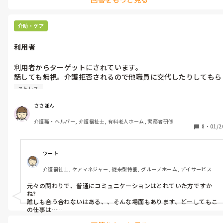
介助・ケア
利用者
利用者からターゲットにされています。

話しても無視。介護拒否されるので他職員に交代したりしてもら
ってます。

ストレス
きっかけは、普通の会話が気に障ったらしいです。歩く練習して
いる利用者に毎日車椅子を使用するようにいってきたので、行き
ささぼん
は歩きで帰りは車椅子使っている話をしたたけで、キレられまし
介護職・ヘルパー, 介護福祉士, 有料老人ホーム, 実務者研修
た。普通に話しても無視、キレられるなら…

8
・
01/2
もう嫌だなとおもい、やめようかと考えています。

今更、精神科にいっても、元々の性格だから治らないし、よくな
らないと思うんです。

ツート
ただ、一人のために辞めるのか？とは言われました。

介護福祉士, ケアマネジャー, 従来型特養, グループホーム, デイサービス
上司は見て見ぬふりです
元々の関わりで、普通にコミュニケーションはとれていた方ですか
ね?

誰しも合う合わないはある、、そんな場面もあります、どーしてもこ
の仕事は…

コミュニケーションがとれていて、お願いの姿勢で、〇〇のためにや