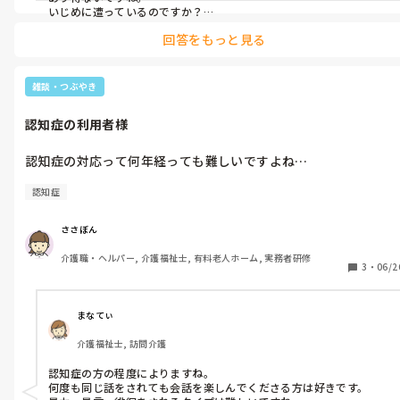
いじめに遭っているのですか？

普段からそのような類いがありますか？

回答をもっと見る
上司に相談ですよ。

エスカレートしたら困りますからね。
雑談・つぶやき
認知症の利用者様
認知症の対応って何年経っても難しいですよね…
認知症
ささぼん
介護職・ヘルパー, 介護福祉士, 有料老人ホーム, 実務者研修
3
・
06/2
まなてぃ
介護福祉士, 訪問介護
認知症の方の程度によりますね。

何度も同じ話をされても会話を楽しんでくださる方は好きです。
