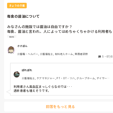
きょうの介護
毎食の醤油について
みなさんの施設では醤油は自由ですか？

毎食、醤油と言われ、人によってはめちゃくちゃかける利用者も
います。

施設
介護員はほとんどかけませんが、看護師はめちゃくちゃかけま
す。

ささぼん
なんだかなーって思います
介護職・ヘルパー, 介護福祉士, 有料老人ホーム, 実務者研修
5
・
07/0
ぽれぽれ
介護福祉士, ケアマネジャー, PT・OT・リハ, グループホーム, デイサービ
ス
利用者さん高血圧まっしぐらなのでは···

透析患者も増えそうです。
回答をもっと見る