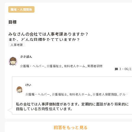
職場・人間関係
目標
みなさんの会社では人事考課ありますか？

また、どんな目標をたてていますか？
人事考課
ささぼん
介護職・ヘルパー, 介護福祉士, 有料老人ホーム, 実務者研修
3
・
06/2
けい
介護職・ヘルパー, 介護福祉士, 有料老人ホーム, 介護老人保健施設, グルー
プホーム, デイサービス, デイケア・通所リハ
私の会社では人事評価制度があります。定期的に面談があり将来的に
目指している方向性伝えています。
回答をもっと見る