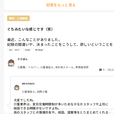
回答をもっと見る
職場・人間関係
ぐちみたいな感じです（笑）
最近、こんなことがありました。

記録の間違いや、決まったことをこうして、欲しいということを
なかなか勤務が合わないのでメモ紙に書いてロッカーに貼った
申し送り
記録
管理者
ら、後日、私は居なかったんですが、申し送りの時にみんなの前
でさらされて、なんでこんなことするんだろうねと名指しで言っ
ささぼん
ていたそうです。なんかモヤモヤしちゃいました。管理者もそん
介護職・ヘルパー, 介護福祉士, 有料老人ホーム, 実務者研修
な感じです。やめられたら困るからとか言いますね…

5
・
10/2
間違いを見つけても言わないほうがいいんですかね…
weishaxic
介護福祉士, 訪問介護
大変でしたね。

介護業界は、変形労働時間制が多いためなかなかスタッフや上司に
相談できる時間がないですよね。

他のスタッフとの情報共有や、相談、提案等をとりまとめてくれる