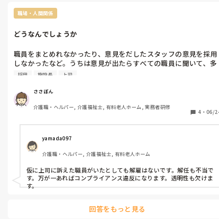
職場・人間関係
どうなんでしょうか
職員をまとめれなかったり、意見をだしたスタッフの意見を採用
しなかったなど。うちは意見が出たらすべての職員に聞いて、多
い意見が採用されます。

採用
施設長
上司
納得できなかった職員は施設長に訴えに行きます。

それが続いた時、主任や主任補佐は解雇される可能性があると思
ささぼん
いますか？

介護職・ヘルパー, 介護福祉士, 有料老人ホーム, 実務者研修
私は解雇の前に解任ではとおもうのですが…

4
・
06/2
今、主任補佐なんですが、、
yamada097
介護職・ヘルパー, 介護福祉士, 有料老人ホーム
仮に上司に訴えた職員がいたとしても解雇はないです。解任も不当で
す。万が一あればコンプライアンス違反になります。透明性も欠けま
す。
回答をもっと見る