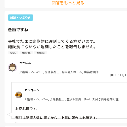
回答をもっと見る
雑談・つぶやき
愚痴ですね
会社でたまに定期的に遅刻してくる方がいます。

施設長になかなか遅刻したことを報告しません。

前回、施設長から私聞いてないと半ギレされました。

早番
施設長
看護師
なので今回は、なかなか報告しないので、早番で帰る前に伝えた
ら、その場で聞くし、看護師からは告げ口みたいと言われまし
ささぼん
た。

介護職・ヘルパー, 介護福祉士, 有料老人ホーム, 実務者研修
なんかなーと思いました。
1
・
11/1
マンゴー🥭
介護職・ヘルパー, 介護福祉士, 生活相談員, サービス付き高齢者向け住宅, 
ショートステイ, デイサービス, デイケア・通所リハ, 介護事務, 送迎ドライ
バー, 初任者研修, 実務者研修
お疲れ様です。

遅刻は配置人数に響くから、上長に報告は必須です。

うちの施設では主任の私から、私が休みの場合はケアリーダーが報