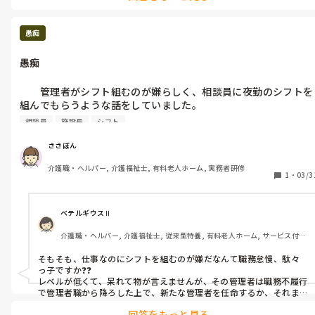
に決めつける社長さんの価値観には、私はあまり共感できません…。
愚痴
愚痴
　　管理者がシフト組むのが嫌らしく、相談員に夜勤のシフトを
組んでもらうような話をしていました。

相談員も日勤嫌らしく、じぶんに都合のいいように組むと思いま
相談員
施設長
シフト
ささぼん
介護職・ヘルパー, 介護福祉士, 有料老人ホーム, 実務者研修
1
・
03/3
ベテルギウスⅡ
介護職・ヘルパー, 介護福祉士, 従来型特養, 有料老人ホーム, サービス付き
高齢者向け住宅, デイサービス, 初任者研修, 実務者研修, ユニット型特養
そもそも、仕事なのにシフトを組むのが嫌だなんて職務怠慢、駄々
っ子ですか❓❓

レベルが低くて、呆れて物が言えませんが、その管理者は職務不履行
で管理者職から降ろした上で、新たな管理者を任命するか、それま
では施設長が組む事になるかと思いますが、人が組むとどうしても
回答をもっと見る
情が入って偏ったりしますから、可能ならAIが１番ですね。