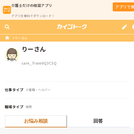
介護士
だけの相談アプリ
アプリで
アプリを無料でダウンロード！
りーさん
りーさん
care_7rww6Q3CSQ
仕事タイプ
介護職・ヘルパー
職場タイプ
病院
お悩み相談
回答