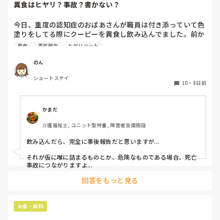
異食はヒヤリ？事故？書かない？
今日、重度の認知症のおばあさんが職員は付き添っていて色
塗りをしてる際にクーピーを異食し飲み込んでました。前か
ら異食しそうな雰囲気はありました。

異食
事故報告
ヒヤリハット
私の職場では隠蔽するみたいに事故報告書には書かなくてい
い。なんならヒヤリも書かなくていいよ。と言われました。

のん
私は書いた方が後からなんかあったらダメだからと言いまし
ショートステイ
たがめんどくさいし見た感じ大丈夫そうだから！

10
・
8日前
と言われました。

皆さんの施設ではクーピーやティッシュ等の異食行為があっ
た際事故報告書に書きますか？

かまだ
それともヒヤリハットを書きますか？

介護福祉士, ユニット型特養, 障害者支援施設
ぜひ教えてください。
飲み込んだら、完全に事後報告だと思いますが...

それが仮に喉に詰まるものとか、危険なものである場合、死亡
事故につながりますよ...
回答をもっと見る
お金・給料