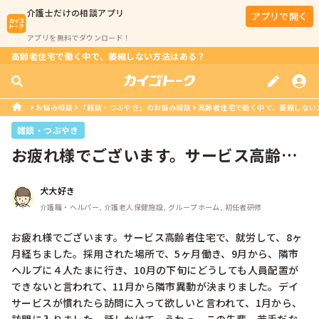
介護士
だけの相談アプリ
アプリで開く
アプリを無料でダウンロード！
高齢者住宅で働く中で、萎縮しない方法はある？
お悩み相談
「雑談・つぶやき」のお悩み相談
高齢者住宅で働く中で、萎縮しない
雑談・つぶやき
お疲れ様でございます。サービス高齢者
住宅で、就労して、8ヶ月経ちました...
犬大好き
介護職・ヘルパー, 介護老人保健施設, グループホーム, 初任者研修
お疲れ様でございます。サービス高齢者住宅で、就労して、8ヶ
月経ちました。採用された場所で、5ヶ月働き、9月から、隣市
ヘルプに４人たまに行き、10月の下旬にどうしても人員配置が
できないと言われて、11月から隣市異動が決まりました。デイ
サービスが慣れたら訪問に入って欲しいと言われて、1月から、