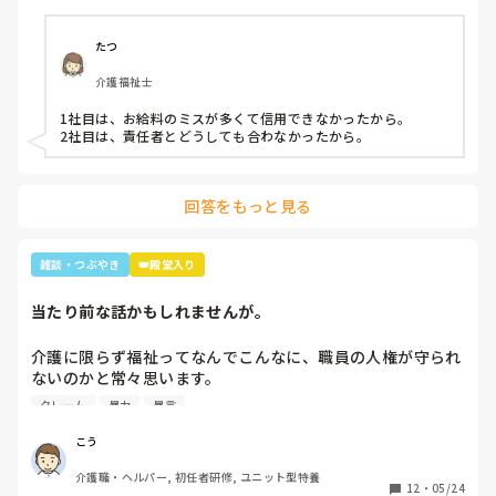
(前回応えていただいた方も良ければ)
たつ
介護福祉士
1社目は、お給料のミスが多くて信用できなかったから。

2社目は、責任者とどうしても合わなかったから。
回答をもっと見る
雑談・つぶやき
👑殿堂入り
当たり前な話かもしれませんが。
介護に限らず福祉ってなんでこんなに、職員の人権が守られ
ないのかと常々思います。

クレーム
暴力
暴言
利用者主体は理解できますが、そういったことが行き過ぎて
いる感じは否めません。

こう
特に、利用者からの暴力・暴言、家族からのクレームをいつ
介護職・ヘルパー, 初任者研修, ユニット型特養
までも我慢するのは心情としておかしいのではと思います。
12
・
05/24