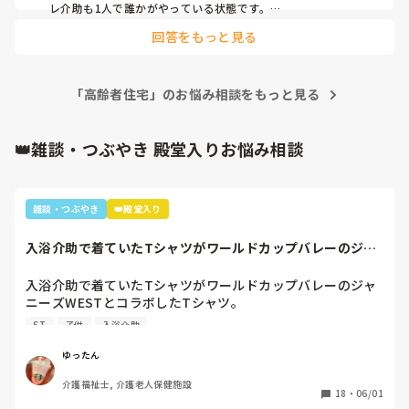
レ介助も1人で誰かがやっている状態です。

割愛しますが、サ高住は以前から色々言われてますがこれはひ
回答をもっと見る
どいなぁと思うことばかりですね。
「高齢者住宅」のお悩み相談をもっと見る
👑雑談・つぶやき 殿堂入りお悩み相談
雑談・つぶやき
👑殿堂入り
入浴介助で着ていたTシャツがワールドカップバレーのジャ
ニーズWESTと...
入浴介助で着ていたTシャツがワールドカップバレーのジャ
ニーズWESTとコラボしたTシャツ。

暑いししんどいから、せめて好きなTシャツを着て介助しよ
ST
子供
入浴介助
うと選んだTシャツ。

別のフロアの利用者さん達で私はリフト浴の介助をしている
ゆったん
と「可愛いTシャツね☺️」と言われ「そうでしょ？去年のバ
介護福祉士, 介護老人保健施設
レーボールの世界大会で好きなアイドル達が応援してて、グ
18
・
06/01
ッズとして売ってたからかったんです✨」と言うと「ジャニ