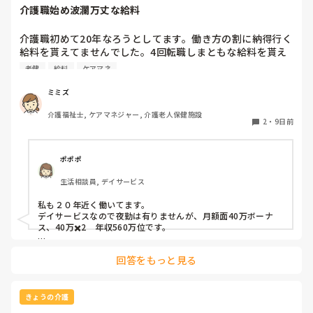
介護職始め波瀾万丈な給料
介護職初めて20年なろうとしてます。働き方の割に納得行く
給料を貰えてませんでした。4回転職しまともな給料を貰え
るようになりました。

老健
給料
ケアマネ
①病院勤務

介福の資格とり新卒なのにわかるの前提でかなりのパワハラ
ミミズ
職場で1年で退職。年収210万でした。

介護福祉士, ケアマネジャー, 介護老人保健施設
②特養

2
・
9日前
休みでもボランティアで出てこい。休憩なし。月6回あれば
いい方。1年しないで退職したので推定年収150万

③老健

ポポポ
ケアマネ兼務で18年近く頑張りましたが業績悪化で給料50
生活相談員, デイサービス
万近くダウンし退職。最後年収400万でした。18年間サービ
ス残業

私も２０年近く働いてます。

④老健

デイサービスなので夜勤は有りませんが、月額面40万ボーナ
ケアマネ業務なしで前の職場とやる事はそこまで変わりませ
ス、40万✖️2　年収560万位です。

んが、年収530万になりました。

転職は１回です。
転機もありここまで給料上げれました。モチベも全く違いま
回答をもっと見る
すね。
きょうの介護