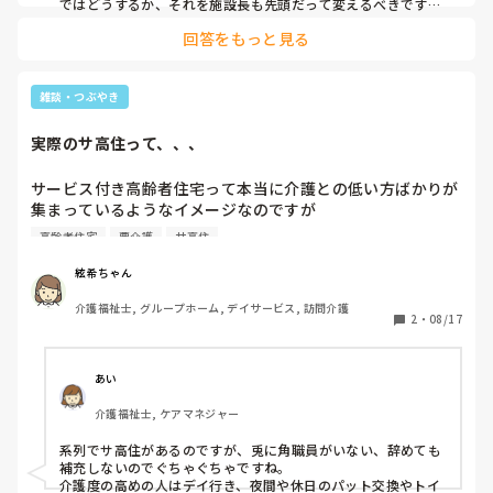
会話しないんだから分かるわけないって。

ではどうするか、それを施設長も先頭だって変えるべきです
ね。

回答をもっと見る
やり方次第では、デイよりも生活を切らずに接する事のできる
もう、仕事できる人は、みんな辞めたがっています。私も辞
立場なので、いつでも心身の維持・向上に繋がる関わりが出来
めたい。
る強みがあるはずなんですが…
雑談・つぶやき
実際のサ高住って、、、
サービス付き高齢者住宅って本当に介護との低い方ばかりが
集まっているようなイメージなのですが

実際皆様のサ高住ではどうですか？？

高齢者住宅
要介護
サ高住
私のところは車椅子でトイレも二人介助を行うような要介護
4〜5が多めだったりします。

絃希ちゃん
特養だと腰をかなり痛めてしまったからサ高住ならと思って
介護福祉士, グループホーム, デイサービス, 訪問介護
勤めていましたが年々介護度が上がり腰もさらに痛めていく
2
・
08/17
一方です、、、
あい
介護福祉士, ケアマネジャー
系列でサ高住があるのですが、兎に角職員がいない、辞めても
補充しないのでぐちゃぐちゃですね。

介護度の高めの人はデイ行き、夜間や休日のパット交換やトイ