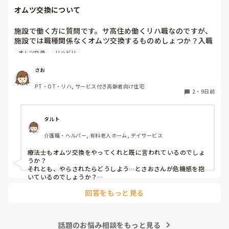
オムツ交換について
施設で働く方に質問です。サ高住め働くリハ職なのですが、
施設では職種関係なくオムツ交換するものめしょつか？入職
した当初は、オムツ交換をヘルパーさんにお願いしていまし
オムツ交換
リハビリ
た。オムツ交換はリハビリの仕事じゃないと言われています
が、今は、状況的に誰もいないとやらざるおえない状況で
さお
PT・OT・リハ, サービス付き高齢者向け住宅
2
・
9日前
タルト
介護職・ヘルパー, 有料老人ホーム, デイサービス
療法士もオムツ交換をやってくれと既に言われているのでしょ
うか？

それとも、やらされたらどうしよう…とさおさんが危機感を抱
いているのでしょうか？

回答をもっと見る
当方回復期に勤めております。人手不足ではなく、療法士もや
れとのお達しがあり、面接時では聞いておらず、入職後に命令
されたのが納得できずに退職した療法士もいます。

話題のお悩み相談をもっと見る
その辞めた人は不潔がイヤでオムツ交換はリハの仕事じゃない