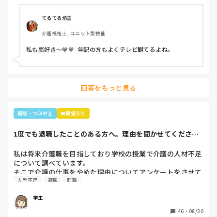
ーズ…(きっとWESTの読み方分からなかった)あなたジャニ
ーズが好きなのね😊」と。

てるてる坊主
大好きと伝えると「私もよ、あなた嵐は好き？」と聞かれ、
介護福祉士, ユニット型特養
1番好きと伝えると利用者さんが嵐のメンバー3人の名前を言
っていき「後2人…。どないしよ、あと2人名前がでてけぇへ
私も嵐好き～💙💙  年配の方もよくテレビ観てるよね。
んわ😩」と言うと近くの利用者さんが「櫻井くんと二宮くん
や」と😂😂

そこから、リフト浴で介助を行っていた利用者さんが
「SMAPは今はどんな事してるの？」とあり、事務所にはキ
回答をもっと見る
ムタクしか居ないこと、SMAPは解散してしまった事等伝え
ると残念そうにしてましたが「けど、皆元気なんやろ？なら
言いやん😊」と(笑)

雑談・つぶやき
👑殿堂入り
そこから利用者さんは「キムタクは工藤静香と結婚したんや
ったけ？子どもは？」と。

1度でも退職したことのある方へ。理由を聞かせてくださ
最初の嵐で私のジャニオタスイッチを破壊してきたので、入
い。
浴介助でなければマシンガントークに成程(笑)近くにいた職
私は将来介護職を目指しており学校の授業で介護の人材不足
員がその利用者さんに「この子にその話したら永遠に話すか
について調べています。

らあかんよ(笑)」と言われるほど(笑)

そこで介護の仕事をやめた理由についてアンケートをさせて
年齢や認知症の事を考えても、嵐のメンバー3人とキムタク
人手不足
退職
転職
いただきたいです。(賃金が低い、重労働、人間関係など)

が誰と結婚したのか覚えていた事に驚きながらも嬉しかった
多くの回答が必要なので本人ではなく知人の方がやめた理由
な～😂
学生
などでも教えていただけると助かります。

ご協力お願いします🙇🏻‍♀️

46
・
08/30