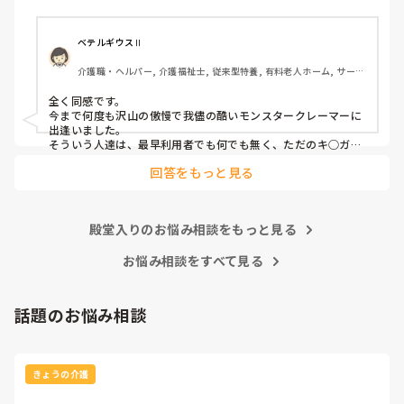
(今どき、お客様は神様というのは…)

介護職員というより福祉人として間違っている考えだとは思
ベテルギウスⅡ
いますが、割りきって仕事をしていく必要があるのでしょう
介護職・ヘルパー, 介護福祉士, 従来型特養, 有料老人ホーム, サービ
かね。

ス付き高齢者向け住宅, デイサービス, 初任者研修, 実務者研修, ユニ
ット型特養
全く同感です。

心身をやられたりしたら、介護職員をやりたくなくなると思
今まで何度も沢山の傲慢で我儘の酷いモンスタークレーマーに
うんですよね。
出逢いました。

そういう人達は、最早利用者でも何でも無く、ただのキ○ガイ
です。

回答をもっと見る
無理難題を言って来るこの人達には、毅然とした態度や対応が
必要かと思いますが、上司などの上役の方針や対応次第で幾ら
でも状況は変わります。

上司が味方、力になってくれないと現場の職員の不平不満は高
殿堂入りのお悩み相談をもっと見る
まり、精神がやられた結果辞めて行きます。

東京都のカスハラ条例は、カスハラ撲滅の第一歩です。他の自
治体や他職種にも拡大して、介護職に取っても働きやすい職場
お悩み相談をすべて見る
環境になってくれたらと願うばかりです。
話題のお悩み相談
きょうの介護