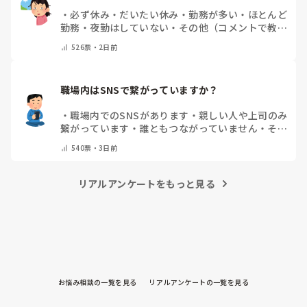
・
必ず休み
・
だいたい休み
・
勤務が多い
・
ほとんど
勤務
・
夜勤はしていない
・
その他（コメントで教え
てください）
526
票・
2日前
職場内はSNSで繋がっていますか？
・
職場内でのSNSがあります
・
親しい人や上司のみ
繋がっています
・
誰ともつながっていません
・
その
他（コメントで教えてください）
540
票・
3日前
リアルアンケートをもっと見る
お悩み相談の一覧を見る
リアルアンケートの一覧を見る