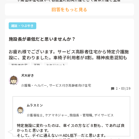
援の介護サービスを提供します。

回答をもっと見る
毎日、時間できっちり各職員に訪問介護スケジュール表で提示
されているので、サボりが生じ難く何か有った時も責任が曖昧
になる事が無いですから、合う人には凄く働き易いと思いま
す。
雑談・つぶやき
施設長が最低だと思いませんか？
お疲れ様でございます。サービス高齢者住宅から特定介護施
設に、変わりました。車椅子利用者が8割。精神疾患認知も
ある利用者が主です。はっきり言って、デイサービスは、か
高齢者住宅
不穏
ヒヤリハット
なり優遇されて(通い)います。ここは、精神病院そのもので
す。特定介護施設になり利用者のADLも目に見えて下がりま
犬大好き
した。特定介護施設になってデイサービスが、今迄いた利用
介護職・ヘルパー, サービス付き高齢者向け住宅
者は、住宅となり、デイサービスがなくなりました。そのせ
2
・
03/29
いでADLも目に見えるように下がって行きました。施設長
は、住宅の利用者と、必要以外の会話すらしない。会話しよ
うともしない。利用者も、トイレ連呼のある利用者の声で、
ムラスミン
不穏になるし。その利用者は、でないとすぐトイレ連呼する
介護福祉士, ケアマネジャー, 施設長・管理職, デイサービス
し、声が大きいから、利用者もキレるし。転倒リスクの利用
者も増えたし。トイレ連呼の利用者は、薬増えても何も変わ
特定施設に変わったのは、車イスの方など８割も、であれば良
らない。今日スタッフと話していて、施設長って利用者の
かったと思います。

ADL、把握してるの？と聞いて、把握してるわけないだろ。
そして、デイに通えない＝ADL低下…だと思います。
