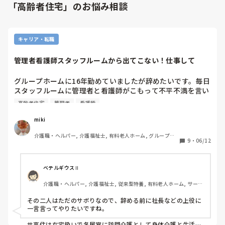
「高齢者住宅」のお悩み相談
キャリア・転職
管理者看護師スタッフルームから出てこない！仕事して
グループホームに16年勤めていましたが辞めたいです。毎日
スタッフルームに管理者と看護師がこもって不平不満を言い
合っています。仕事もせずに。見守りもせずに。1時間くら
高齢者住宅
管理者
看護師
い普通に出てきません。

miki
なのに、忙しいアピールしてきて。忙しいのはこっちや。も
介護職・ヘルパー, 介護福祉士, 有料老人ホーム, グループホ
う遠慮なく辞めさせて頂きます。

9
・
06/12
ーム, 病院, 初任者研修, 実務者研修
家から車で1時間10分ほどかけて行く場所でもないかと。

ベテルギウスⅡ
今まで病棟介護、有料、グループホームを経験しています
介護職・ヘルパー, 介護福祉士, 従来型特養, 有料老人ホーム, サービ
が、サービス付き高齢者住宅と言うところが気になっていま
ス付き高齢者向け住宅, デイサービス, 初任者研修, 実務者研修, ユニ
す。よく知らないので情報お聞きしたいです。よろしくお願
ット型特養
その二人はただのサボりなので、辞める前に社長などの上役に
いします。
一言言ってやりたいですね。

サ高住は在宅扱いで各居室に訪問介護として身体介護と生活支