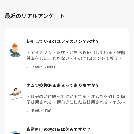
と…他の療法士はSTも含めて全員やっていました。

他院のリハさんに相談すると、そんな事をするために国試取っ
たんじゃないから辞めて当然だと…

最近のリアルアンケート
確かに、オムツは利用者自身ではできないので、リハビリの評
価として疑問に思いますが、側臥位になったり、ベッド柵を持
つ、中には仰臥位でブリッヂでお尻を上げてくれるなどの動き
を評価する事はできるのかなと。マッサージやってるならつい
使用しているのはアイスノン？氷枕？
でにオムツ交換してって事なのでしょうか？

「私はオムツ交換やりません！」で突っぱねると、チームワー
・
アイスノン
・
氷枕
・
どちらも使用している
・
発熱
クを乱すと捉えられると残念なので、せめてトイレやPトイレ
対応をしたことがない
・
その他(コメントで教えて
の介助を手伝う事ですかね？

ください)
捕まり立ちや、座る動作と同じなのでリハの評価に繋がるか
136
票・
12時間前
と。

点数も取れるでしょうし、声かけしてリハ中のトイレ誘導が良
いのではないでしょうか？

オムツ交換あるあるってありますか？
オムツ交換はサ高住なら身体扱いではないんですかね？それな
・
自分の時に限って便が出てる
・
オムツを外した瞬
ら人員は確保されているはずですので、トイレ誘導をする方が
間排尿される
・
横向きにしたら排尿される
・
オムツ
効率的なのではないですかね？
のテープがよくちぎれている
・
パットにたっぷり収
480
票・
1日前
まっていると快感
・
その他（コメントで教えてくだ
さい）
夜勤明けの次の日は休みですか？