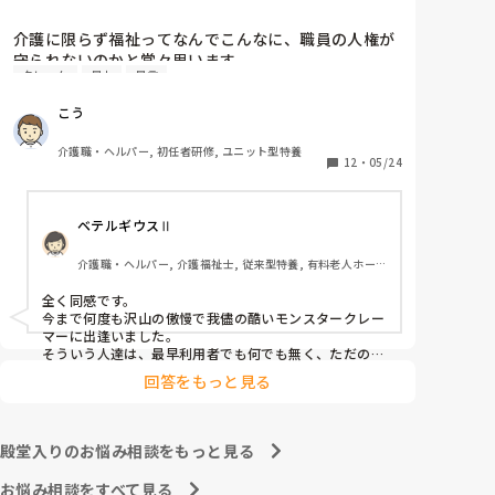
介護に限らず福祉ってなんでこんなに、職員の人権が
守られないのかと常々思います。

クレーム
暴力
暴言
利用者主体は理解できますが、そういったことが行き
こう
過ぎている感じは否めません。

特に、利用者からの暴力・暴言、家族からのクレーム
介護職・ヘルパー, 初任者研修, ユニット型特養
をいつまでも我慢するのは心情としておかしいのでは
12
・
05/24
と思います。(今どき、お客様は神様というのは…)

ベテルギウスⅡ
介護職員というより福祉人として間違っている考えだ
とは思いますが、割りきって仕事をしていく必要があ
介護職・ヘルパー, 介護福祉士, 従来型特養, 有料老人ホー
るのでしょうかね。

ム, サービス付き高齢者向け住宅, デイサービス, 初任者研
修, 実務者研修, ユニット型特養
全く同感です。

心身をやられたりしたら、介護職員をやりたくなくな
今まで何度も沢山の傲慢で我儘の酷いモンスタークレー
ると思うんですよね。
マーに出逢いました。

そういう人達は、最早利用者でも何でも無く、ただのキ
○ガイです。

回答をもっと見る
無理難題を言って来るこの人達には、毅然とした態度や
対応が必要かと思いますが、上司などの上役の方針や対
応次第で幾らでも状況は変わります。

上司が味方、力になってくれないと現場の職員の不平不
殿堂入りのお悩み相談をもっと見る
満は高まり、精神がやられた結果辞めて行きます。

東京都のカスハラ条例は、カスハラ撲滅の第一歩です。
お悩み相談をすべて見る
他の自治体や他職種にも拡大して、介護職に取っても働