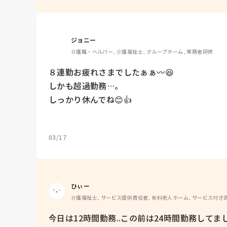
ジョニー
介護職・ヘルパー, 介護福祉士, グループホーム, 実務者研修
８連勤お疲れさまでしたぁぁ〰️😆

しかも超過勤務…。

しっかり休んでね😊👍

03/17
ひぃー
介護福祉士, サービス提供責任者, 有料老人ホーム, サービス付き
今日は12時間勤務..この前は24時間勤務してました🤣