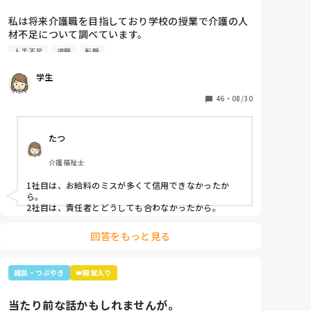
せてください。
最初の嵐で私のジャニオタスイッチを破壊してきたの
私は将来介護職を目指しており学校の授業で介護の人
で、入浴介助でなければマシンガントークに成程(笑)
材不足について調べています。

近くにいた職員がその利用者さんに「この子にその話
そこで介護の仕事をやめた理由についてアンケートを
したら永遠に話すからあかんよ(笑)」と言われるほど
人手不足
退職
転職
させていただきたいです。(賃金が低い、重労働、人間
(笑)

関係など)

年齢や認知症の事を考えても、嵐のメンバー3人とキ
学生
多くの回答が必要なので本人ではなく知人の方がやめ
ムタクが誰と結婚したのか覚えていた事に驚きながら
た理由などでも教えていただけると助かります。

46
・
08/30
も嬉しかったな～😂
ご協力お願いします🙇🏻‍♀️

(前回応えていただいた方も良ければ)
たつ
介護福祉士
1社目は、お給料のミスが多くて信用できなかったか
ら。

2社目は、責任者とどうしても合わなかったから。
回答をもっと見る
雑談・つぶやき
👑殿堂入り
当たり前な話かもしれませんが。