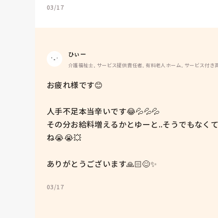
03/17
ひぃー
介護福祉士, サービス提供責任者, 有料老人ホーム, サービス付き
お疲れ様です😊

人手不足本当辛いです😂💦💦💦

その分お給料増えるかとゆーと..そうでもなく
ね😭😭💥

ありがとうございます🙏🏻😊✨
03/17