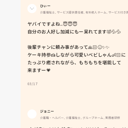
ひぃー
介護福祉士, サービス提供責任者, 有料老人ホーム, サービス付き
ヤバイですよね..😇😇😇

自分のお人好し加減にもー呆れてます🤣💦💦

後輩チャンに頼み事があって🙏🏻😖✨✨

ケーキ持参🍰しながら可愛いベビしゃん👶🏻に

たっぷり癒されながら、もちもちを堪能して

来ますー💗
03/17
ジョニー
介護職・ヘルパー, 介護福祉士, グループホーム, 実務者研修