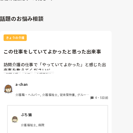
きやすい職場環境になってくれたらと願うばかりです。
話題のお悩み相談
きょうの介護
この仕事をしていてよかったと思った出来事
訪問介護の仕事で「やっていてよかった」と感じた出
来事を教えてください🫧

訪問介護
ケア
介護福祉士
出勤前、特に嫌なことがあったわけではなくても、
a-chan
「今日は行きたくないな…」と感じることはありま
す。

介護職・ヘルパー, 介護福祉士, 従来型特養, グループ
そんなときに「この仕事をやっていてよかった」と思
4
・
5日前
ホーム, デイケア・通所リハ, 訪問介護, 初任者研修
えた出来事を思い浮かべたら前向きな気持ちで出勤で
きるかな？と思いました。

ぶち猫
皆さんが訪問介護の仕事で「やっていてよかった」と
感じたエピソードがあれば、ぜひ教えてください。
介護福祉士, 病院