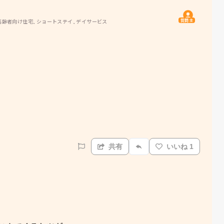
質問主
高齢者向け住宅, ショートステイ, デイサービス
共有
いいね 1