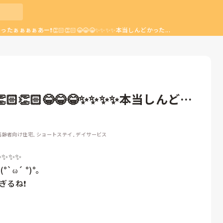
たぁぁぁぁあー❗️👏🏻👏🏻😂😂😂✨✨✨✨本当しんどかった...
👏🏻😂😂😂✨✨✨✨本当しんどか
高齢者向け住宅, ショートステイ, デイサービス
✨✨✨

´ °)°｡

るね❗️
