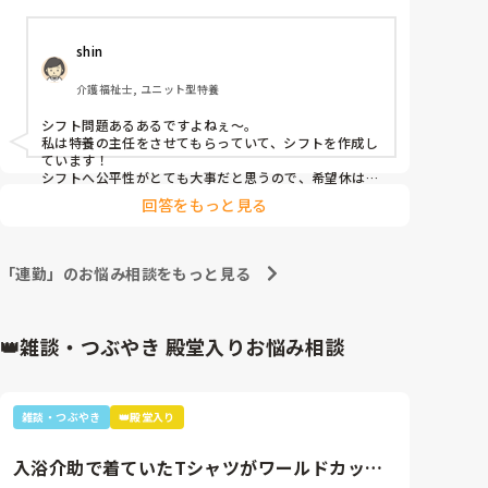
シフトはどのように決められていますか？

shin
とくに、職員の希望を公平に反映させるために、何か
工夫していることがあれば教えてほしいです。

介護福祉士, ユニット型特養
また、一般職員からリーダーに対しそれをお願いしや
シフト問題あるあるですよねぇ〜。

すい言い方等あろばアドバイスください
私は特養の主任をさせてもらっていて、シフトを作成し
ています！

シフトへ公平性がとても大事だと思うので、希望休は3
つまでと決めていています！

回答をもっと見る
後、きつい勤務は主任、リーダー、一般職の順にしてい
ます！

シフトは作る人の裁量でかなり変わってくるのが実情だ
と思うので、ある程度、希望休は3つまでなどの、最低
「連勤」のお悩み相談をもっと見る
限のルールは必要かと思います‼️

リーダーさんには、素直に思ってることを伝えるのが一
番かと…それが難しければその上に話するのがいいかな
👑雑談・つぶやき 殿堂入りお悩み相談
ぁ〜と思います‼️
雑談・つぶやき
👑殿堂入り
入浴介助で着ていたTシャツがワールドカップ