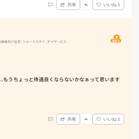
共有
いいね 1
質問主
高齢者向け住宅, ショートステイ, デイサービス
て..もうちょっと待遇良くならないかなぁって思います
共有
いいね 2