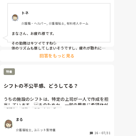
トネ
介護職・ヘルパー, 介護福祉士, 有料老人ホーム
まなさん、お疲れ様です。

その勤務はキツイですね💦

体のリズムも崩してしまいそうですし、疲れが取れにく
そうですね😭

回答をもっと見る
人手不足からの勤務とは思いますが、結構なハードスケ
ジュール…

1回だけでも夜勤入りが減らせたら違うかもですね😓

特養
倒れないように、程々で頑張って下さい💪
シフトの不公平感、どうしてる？
うちの施設のシフトは、特定の上司が一人で作成を担
当しています。そのためか、一部の職員に希望休が
希望休
連勤
ユニットリーダー
偏っていたり、逆にいつも大変な連勤や夜勤が続く人
がいたりと、職員の間で不公平感が出てしまっている
まる
ように感じます。みんなで協力して仕事をしている
のに、シフトのことでギスギスした雰囲気になってし
介護福祉士, ユニット型特養
まうのは、とても悲しいです。皆さんの職場では、
16
・
07/31