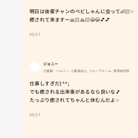
明日は後輩チャンのベビしゃんに会って👶🏻✨

癒されて来ますー🙏🏻🙏🏻😭😭💕💕
03/17
ジョニー
介護職・ヘルパー, 介護福祉士, グループホーム, 実務者研修
仕事しすぎだ(^^;

でも癒される出来事があるなら良いな🎵

03/17