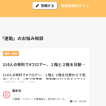
新規登録
ログイン
投稿する
「連勤」のお悩み相談
健康・美容
110人の有料で4フロアー、１階と２階を日替わ
りで担当している。1階は...
110人の有料で4フロアー、１階と２階を日替わりで担
当している。1階は超激務。夜勤帯は32人をすべて1人
起床介助
欠勤
連勤
でみている。起床介助20人、パット交換15人。まさに
戦争状態。起床介助を終えて全員レストランに案内し
風来坊
終えると、今度は食事介助に入る。自分が担当のとき
はほぼ時間通りに回せるのだが、スタッフによっては
介護職・ヘルパー, 介護福祉士, 有料老人ホーム, 介
全然時間に間に合わず朝から業務が崩壊する日もあ
14
・
03/06
護事務, 送迎ドライバー