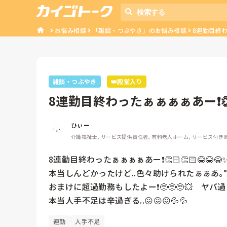
お悩み相談
「雑談・つぶやき」のお悩み相談
8連勤目終わっ
雑談・つぶやき
👑殿堂入り
8連勤目終わったぁぁぁぁあー❗️👏
った...
ひぃー
介護福祉士, サービス提供責任者, 有料老人ホーム, サービス付き
8連勤目終わったぁぁぁぁあー❗️👏🏻👏🏻😂😂😂✨
本当しんどかったけど..色々助けられたぁぁあ｡°(°`ω
おまけに超過勤務もしたよー❗️🥺🥺🥺💥　ヤバ過ぎ
本当人手不足は辛過ぎる..😖😖😖💦💦
連勤
人手不足