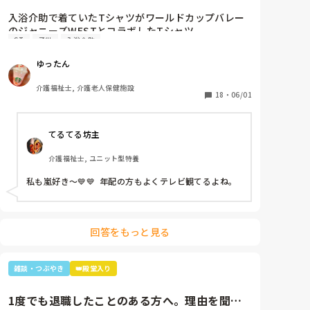
バレーのジャニーズWESTと...
入浴介助で着ていたTシャツがワールドカップバレー
のジャニーズWESTとコラボしたTシャツ。

ST
子供
入浴介助
暑いししんどいから、せめて好きなTシャツを着て介
助しようと選んだTシャツ。

ゆったん
別のフロアの利用者さん達で私はリフト浴の介助をし
ていると「可愛いTシャツね☺️」と言われ「そうでし
介護福祉士, 介護老人保健施設
ょ？去年のバレーボールの世界大会で好きなアイドル
18
・
06/01
達が応援してて、グッズとして売ってたからかったん
です✨」と言うと「ジャニーズ…(きっとWESTの読み
てるてる坊主
方分からなかった)あなたジャニーズが好きなのね😊」
と。

介護福祉士, ユニット型特養
大好きと伝えると「私もよ、あなた嵐は好き？」と聞
かれ、1番好きと伝えると利用者さんが嵐のメンバー3
私も嵐好き～💙💙  年配の方もよくテレビ観てるよね。
人の名前を言っていき「後2人…。どないしよ、あと2
人名前がでてけぇへんわ😩」と言うと近くの利用者さ
んが「櫻井くんと二宮くんや」と😂😂

そこから、リフト浴で介助を行っていた利用者さんが
回答をもっと見る
「SMAPは今はどんな事してるの？」とあり、事務所
にはキムタクしか居ないこと、SMAPは解散してしま
った事等伝えると残念そうにしてましたが「けど、皆
雑談・つぶやき
👑殿堂入り
元気なんやろ？なら言いやん😊」と(笑)

そこから利用者さんは「キムタクは工藤静香と結婚し
1度でも退職したことのある方へ。理由を聞か
たんやったけ？子どもは？」と。
