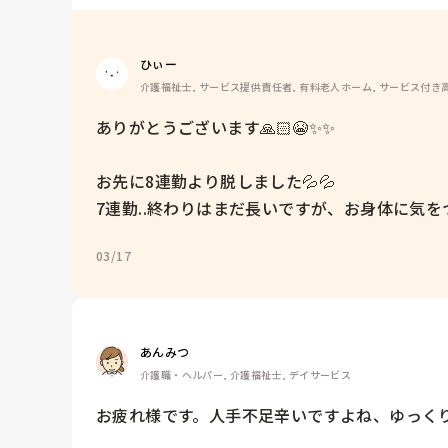
ひぃー
介護福祉士, サービス提供責任者, 有料老人ホーム, サービス付き
ありがとうございます🙏🏻😭✨✨

お先に8連勤より脱しました💦💦

7連勤..終わりはまだ長いですが、お身体に気を
03/17
あんみつ
介護職・ヘルパー, 介護福祉士, デイサービス
お疲れ様です。人手不足辛いですよね、ゆっく