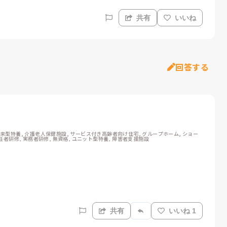
共有
いいね
回答する
従来型特養, 介護老人保健施設, サービス付き高齢者向け住宅, グループホーム, ショー
初任者研修, 実務者研修, 無資格, ユニット型特養, 障害者支援施設
共有
いいね 1