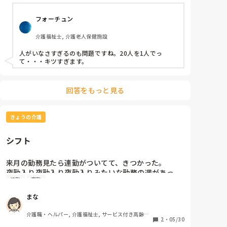
る。

激務に耐えられず辞めていくスタッフも。即戦力の派
フォーチュン
遣さんが入ってきても1日で辞めることが多い。

新人スタッフも半年以内には夜勤を始めることになっ
介護福祉士, 介護老人保健施設
ているが、1年経っても力量不足で夜勤に入る許可が
降りないスタッフも。

人がいなさすぎるのも問題ですね。20人を1人でっ
ここ１年はぐらいは他の施設から移動してきたトレー
て・・・キツすぎます。
ナークラスのスタッフしか夜勤できるスタッフは増え
ていない。

自分もほぼ夜勤で月に10回ぐらい夜勤に入っている。

回答をもっと見る
前置きはこのくらいにして本題に入る。

きょうの介護
シフト
こんな状態の中で、一昨日の夜中、家の階段から落
ち、足を骨折した(╥﹏╥)

来月の勤務見たら連勤がついてて、きつかった。

夜勤入り夜勤入り夜勤入りみたいな勤務の週があっ
他のスタッフのみなさん、申し訳ありませ〜〜んm(_ 
連勤
夜勤
た…

_;)m
体力持つかな…心配なってきた。
まな
介護職・ヘルパー, 介護福祉士, サービス付き高齢者
2
・
05/30
向け住宅