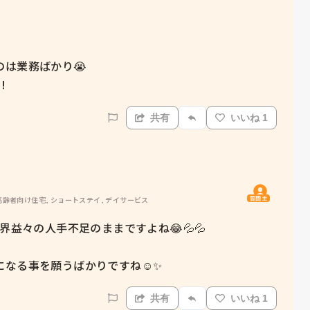
は業務ばかり😭

!
共有
いいね 1
質問主
高齢者向け住宅, ショートステイ, デイサービス
益々の人手不足のままですよね😂💦💦

なる事を願うばかりですね☺️✨
共有
いいね 1