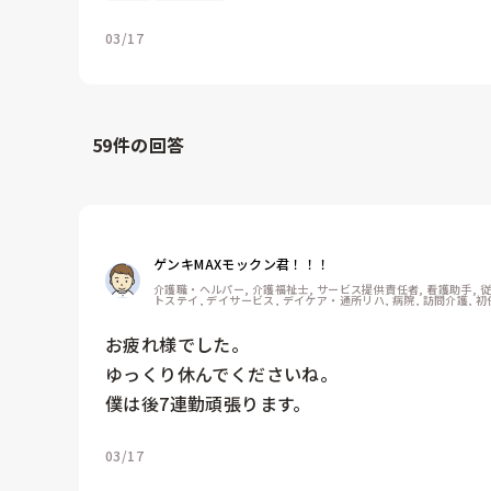
03/17
59
件の回答
ゲンキMAXモックン君！！！
介護職・ヘルパー, 介護福祉士, サービス提供責任者, 看護助手, 
トステイ, デイサービス, デイケア・通所リハ, 病院, 訪問介護, 
お疲れ様でした。

ゆっくり休んでくださいね。

僕は後7連勤頑張ります。
03/17