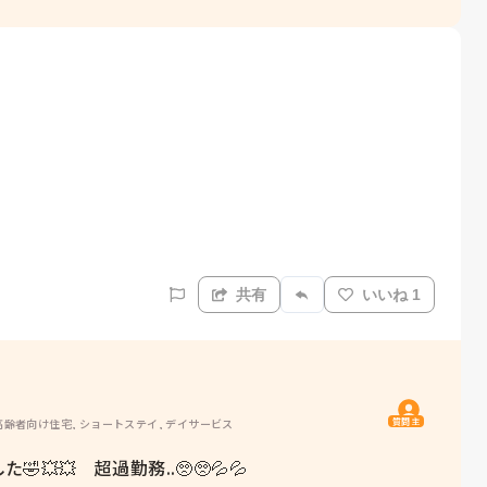
共有
いいね 1
質問主
高齢者向け住宅, ショートステイ, デイサービス
💥　超過勤務..🥺🥺💦💦
