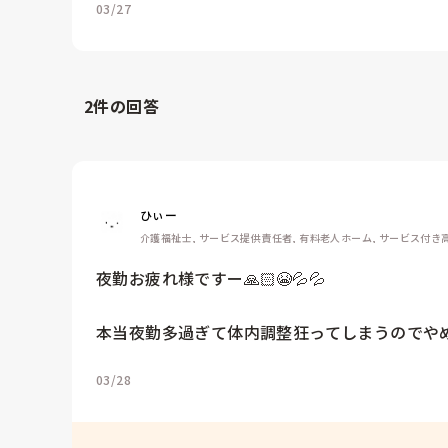
03/27
2
件の回答
ひぃー
介護福祉士, サービス提供責任者, 有料老人ホーム, サービス付き
夜勤お疲れ様ですー🙏🏻😭💦💦

本当夜勤多過ぎて体内調整狂ってしまうのでやめて
03/28