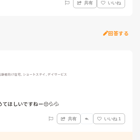
共有
いいね
回答する
高齢者向け住宅, ショートステイ, デイサービス
ほしいですねー😔💦💦
共有
いいね 1