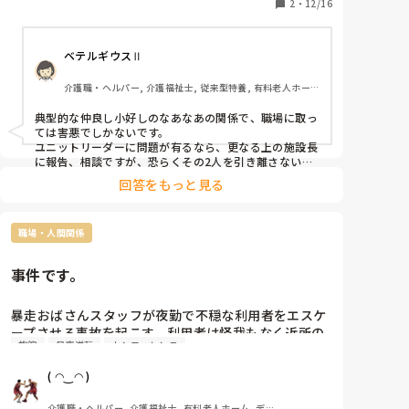
出勤日の日は気が気じゃなくしんどい思いもしていま
2
・
12/16
す。そのことをユニットリーダーに言い少しでも改善
してもらいたいんですが、そのリーダーさんがその職
ベテルギウスⅡ
員さんととても仲が良く相談しにくい状態で、どうし
たらいいのかわかりません。今昼夜逆転している入居
介護職・ヘルパー, 介護福祉士, 従来型特養, 有料老人ホー
者さんがいて日中にしげきを与えて夜寝てもらうよう
ム, サービス付き高齢者向け住宅, デイサービス, 初任者研
にしてて、午後に相手をしてほしいと言われその通り
修, 実務者研修, ユニット型特養
典型的な仲良し小好しのなあなあの関係で、職場に取っ
にしているのですが、今日その入居者さんと歌を歌っ
ては害悪でしかないです。

ていたら注意されました。その人は自分以上に業務は
ユニットリーダーに問題が有るなら、更なる上の施設長
こなせる人ですが、仲がいいリーダーと一緒の勤務に
に報告、相談ですが、恐らくその2人を引き離さないと
問題は解決しないですから、どちらかが異動かあなたが
なれば業務ほとんどそっちのけでお話をしているばっ
回答をもっと見る
異動願いを出して異動するしかなさそうな気がします。
かなので、普通に良い気はしないです。隣のユニット
職員さんも自分の心境に気づいてくれてて愚痴っては
います。それでもこのままでいいのかわからなくなる
職場・人間関係
ところまで来ています。内容があまり細かくないです
が回答のほどよろしくお願いします。
事件です。
暴走おばさんスタッフが夜勤で不穏な利用者をエスケ
ープさせる事故を起こす。利用者は怪我もなく近所の
施錠
昼夜逆転
カンファレンス
方が連れてきてくれたみたい。

朝方新聞を取りに行って玄関の施錠を忘れそのまま業
( ◠‿◠ )
務してたみたいだけど_φ(･_･その隙にエスケープ
W(`0`)Wその利用者さんは夜間覚醒多いし、不穏に
介護職・ヘルパー, 介護福祉士, 有料老人ホーム, デイ