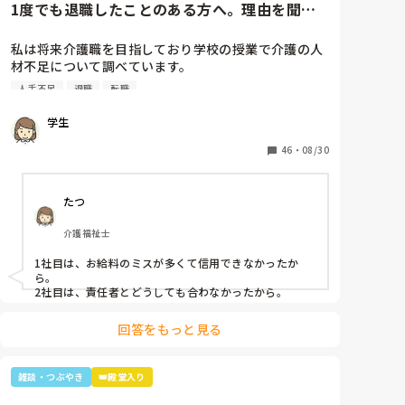
1度でも退職したことのある方へ。理由を聞か
たんやったけ？子どもは？」と。

せてください。
最初の嵐で私のジャニオタスイッチを破壊してきたの
私は将来介護職を目指しており学校の授業で介護の人
で、入浴介助でなければマシンガントークに成程(笑)
材不足について調べています。

近くにいた職員がその利用者さんに「この子にその話
そこで介護の仕事をやめた理由についてアンケートを
したら永遠に話すからあかんよ(笑)」と言われるほど
人手不足
退職
転職
させていただきたいです。(賃金が低い、重労働、人間
(笑)

関係など)

年齢や認知症の事を考えても、嵐のメンバー3人とキ
学生
多くの回答が必要なので本人ではなく知人の方がやめ
ムタクが誰と結婚したのか覚えていた事に驚きながら
た理由などでも教えていただけると助かります。

46
・
08/30
も嬉しかったな～😂
ご協力お願いします🙇🏻‍♀️

(前回応えていただいた方も良ければ)
たつ
介護福祉士
1社目は、お給料のミスが多くて信用できなかったか
ら。

2社目は、責任者とどうしても合わなかったから。
回答をもっと見る
雑談・つぶやき
👑殿堂入り