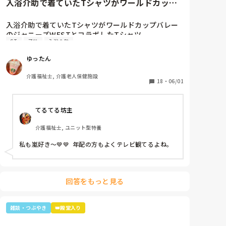
入浴介助で着ていたTシャツがワールドカップ
バレーのジャニーズWESTと...
入浴介助で着ていたTシャツがワールドカップバレー
のジャニーズWESTとコラボしたTシャツ。

ST
子供
入浴介助
暑いししんどいから、せめて好きなTシャツを着て介
助しようと選んだTシャツ。

ゆったん
別のフロアの利用者さん達で私はリフト浴の介助をし
ていると「可愛いTシャツね☺️」と言われ「そうでし
介護福祉士, 介護老人保健施設
ょ？去年のバレーボールの世界大会で好きなアイドル
18
・
06/01
達が応援してて、グッズとして売ってたからかったん
です✨」と言うと「ジャニーズ…(きっとWESTの読み
てるてる坊主
方分からなかった)あなたジャニーズが好きなのね😊」
と。

介護福祉士, ユニット型特養
大好きと伝えると「私もよ、あなた嵐は好き？」と聞
かれ、1番好きと伝えると利用者さんが嵐のメンバー3
私も嵐好き～💙💙  年配の方もよくテレビ観てるよね。
人の名前を言っていき「後2人…。どないしよ、あと2
人名前がでてけぇへんわ😩」と言うと近くの利用者さ
んが「櫻井くんと二宮くんや」と😂😂

そこから、リフト浴で介助を行っていた利用者さんが
回答をもっと見る
「SMAPは今はどんな事してるの？」とあり、事務所
にはキムタクしか居ないこと、SMAPは解散してしま
った事等伝えると残念そうにしてましたが「けど、皆
雑談・つぶやき
👑殿堂入り
元気なんやろ？なら言いやん😊」と(笑)

そこから利用者さんは「キムタクは工藤静香と結婚し