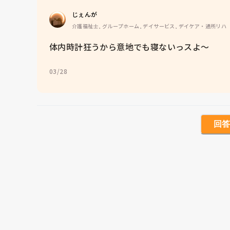
じぇんが
介護福祉士, グループホーム, デイサービス, デイケア・通所リハ
体内時計狂うから意地でも寝ないっスよ〜
03/28
回答