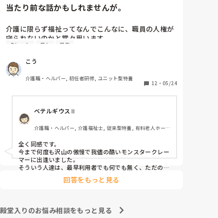
当たり前な話かもしれませんが。
介護に限らず福祉ってなんでこんなに、職員の人権が
守られないのかと常々思います。

クレーム
暴力
暴言
利用者主体は理解できますが、そういったことが行き
こう
過ぎている感じは否めません。

特に、利用者からの暴力・暴言、家族からのクレーム
介護職・ヘルパー, 初任者研修, ユニット型特養
をいつまでも我慢するのは心情としておかしいのでは
12
・
05/24
と思います。(今どき、お客様は神様というのは…)

ベテルギウスⅡ
介護職員というより福祉人として間違っている考えだ
とは思いますが、割りきって仕事をしていく必要があ
介護職・ヘルパー, 介護福祉士, 従来型特養, 有料老人ホー
るのでしょうかね。

ム, サービス付き高齢者向け住宅, デイサービス, 初任者研
修, 実務者研修, ユニット型特養
全く同感です。

心身をやられたりしたら、介護職員をやりたくなくな
今まで何度も沢山の傲慢で我儘の酷いモンスタークレー
ると思うんですよね。
マーに出逢いました。

そういう人達は、最早利用者でも何でも無く、ただのキ
○ガイです。

回答をもっと見る
無理難題を言って来るこの人達には、毅然とした態度や
対応が必要かと思いますが、上司などの上役の方針や対
応次第で幾らでも状況は変わります。

上司が味方、力になってくれないと現場の職員の不平不
殿堂入りのお悩み相談をもっと見る
満は高まり、精神がやられた結果辞めて行きます。
