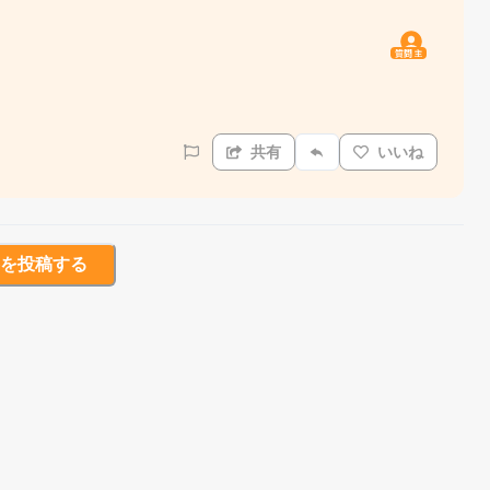
質問主
共有
いいね
を投稿する