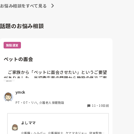
東京都のカスハラ条例は、カスハラ撲滅の第一歩です。
お悩み相談をすべて見る
他の自治体や他職種にも拡大して、介護職に取っても働
きやすい職場環境になってくれたらと願うばかりです。
話題のお悩み相談
施設運営
ペットの面会
　ご家族から「ペットに面会させたい」というご要望
がありました。当初衛生面の問題から施設の外でご面
施設
会いただいたのですが、段々と状態がかわりお看取り
寸前となった際には、無理に外出していただくわけに
ymck
もいかず、ビデオ通話でお願いしました。

　ご本人にとっても大切なご家族かと思いますし、心
PT・OT・リハ, 介護老人保健施設
情的にはご対応したいのですが…。何か私共と別の方
11
・
10日前
法で対応されたケースやアイデアがあればお教え願い
たいです。
よしママ
介護職・ヘルパー, 介護福祉士, ケアマネジャー, 従来型特