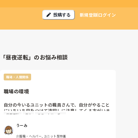
新規登録
ログイン
投稿する
「昼夜逆転」のお悩み相談
職場・人間関係
職場の環境
自分の今いるユニットの職員さんで、自分がやること
にいちいち目をつけて遠回しに注意してくる方がいま
昼夜逆転
楽曲
ユニットリーダー
す。今のユニットに移動して9ヶ月たち業務の流れが
身について来たあたりの夏辺りに自分を他の職員さん
うーみ
がいる前で叱ったりしたこともありそれからもちょく
ちょく圧をかけてるんじゃないか？と言う程その方が
介護職・ヘルパー, ユニット型特養