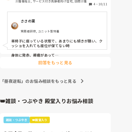
介護福祉士, サービス付き高齢者向け住宅, 訪問介護
めました。その方が食事の姿勢も良さそうです。

4
・
10/11
みなさん、日中車椅子で過ごされる方がベッドに行っ
ささの葉
た方がいいと介護者側で判断する差にはどのようなも
のがありますか？
実務者研修, ユニット型特養
車椅子に座っている状態で、あまりにも傾きが酷い、ク
ッショを入れても座位が保てない時

身体に発赤、褥瘡があって

長時間の座位は厳しそうな時

回答をもっと見る
とかですかね、、🤔💭
「昼夜逆転」のお悩み相談をもっと見る
👑雑談・つぶやき 殿堂入りお悩み相談
雑談・つぶやき
👑殿堂入り