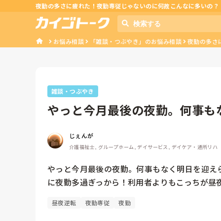
夜勤の多さに疲れた！夜勤専従じゃないのに何故こんなに多いの？
お悩み相談
「雑談・つぶやき」のお悩み相談
夜勤の多さ
雑談・つぶやき
やっと今月最後の夜勤。何事も
く帰りてえ...
じぇんが
介護福祉士, グループホーム, デイサービス, デイケア・通所リハ
やっと今月最後の夜勤。何事もなく明日を迎え
に夜勤多過ぎっから！利用者よりもこっちが昼
昼夜逆転
夜勤専従
夜勤