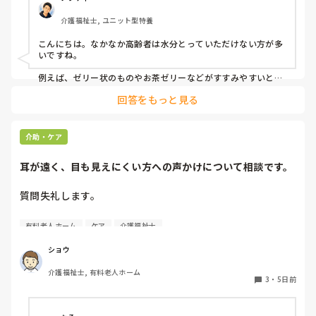
介護福祉士, ユニット型特養
こんにちは。なかなか高齢者は水分とっていただけない方が多
いですね。

例えば、ゼリー状のものやお茶ゼリーなどがすすみやすいと思
います。あとは忙しい中難しいかもしれませんが、時間を分け
回答をもっと見る
て少しずつ提供するとかもいいかもしれません。
介助・ケア
耳が遠く、目も見えにくい方への声かけについて相談です。
質問失礼します。

耳が遠く、目もあまり見えていない利用者様への声かけにつ
有料老人ホーム
ケア
介護福祉士
いて質問です。

現在、私は「大きな声で、ゆっくり耳元でお話しする」とい
ショウ
う方法で対応しています。

介護福祉士, 有料老人ホーム
聞き取れると安心していただける方なので何とか理解しても
3
・
5日前
らっているのですが、毎日のことなのでかなり喉に負担がか
かり、痛めてしまうことがあります。
