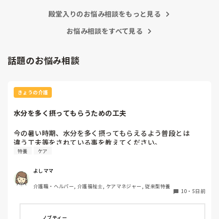
したが、スプーンてんこ盛りに入れて無理やり口に運んでい
か？

ました。私は側で見ていて、利用者様の表情が嫌がっている
殿堂入りのお悩み相談をもっと見る
のがわかりました。

慣れてきたら 一日の流れがわかるようになり、利用者さんとも
上手く出来るようになれば

お悩み相談をすべて見る
でもまだ入社して日が浅いので何も言えず、ここに入社した
オムツ交換1つ手早くなると思います。

のは間違ったのかなと思いました。

で、その先輩が食べ終わらせたのは、食べ始めて8分です。
なんと言うか身体介助って、体で覚えてる動作なので場馴れす
話題のお悩み相談
早すぎませんか？

れば楽になるように思います。

いつも指導してくださる時は、立派なこと、正しいことを教
ただその配属先のユニットに、新人を育てる余裕があるかない
えて下さっていたので、悩んでいます。

か によっても違いますよね💦

ゆったりのんびりしている人には特養は向いてないのでしょ
きょうの介護
うか？
教育がちゃんとしてないユニットは、結局新人さんがパワハラ
っぽい圧に耐えられなくて辞めると言う感じに思います。

水分を多く摂ってもらうための工夫
余談ですが、私はスピード重視しすぎる機械的な介護現場が苦
手で……

今の暑い時期、水分を多く摂ってもらえるよう普段とは

結局特養はなんとなく、そういった話耳にするので挑戦できず
違う工夫等をされている事を教えてください。
です（._.）
特養
ケア
よしママ
介護職・ヘルパー, 介護福祉士, ケアマネジャー, 従来型特養
10
・
5日前
ノブティー