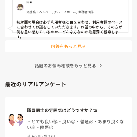
suu
介護職・ヘルパー, グループホーム, 実務者研修
初対面の場合は必ず利用者様と目を合わせ、利用者様のペース
に合わせてお話をしていただきます。お話の中から、その方が
何を思い感じているのか、どんな方なのか注意深く観察しま
す。
回答をもっと見る
話題のお悩み相談をもっと見る
最近のリアルアンケート
職員同士の雰囲気はどうですか？🤝
・
とても良い🥰
・
良い😊
・
普通🌿
・
あまり良くな
い💭
・
険悪😢
472
票・
残り2日