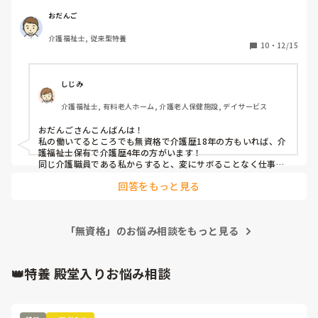
は

やっぱり①の方が重宝されますか？
おだんご
介護福祉士, 従来型特養
10
・
12/15
しじみ
介護福祉士, 有料老人ホーム, 介護老人保健施設, デイサービス
おだんごさんこんばんは！

私の働いてるところでも無資格で介護歴18年の方もいれば、介
護福祉士保有で介護歴4年の方がいます！

同じ介護職員である私からすると、変にサボることなく仕事を
全うしてくれたら十分です！

回答をもっと見る
無資格で介護歴長くても、有資格者で介護歴が短くても変にサ
ボることなく仕事をして他に迷惑をかけなければ大事な人材だ
と思います！

（あくまでも同じ職種としての観点、他の職種の観点から見た
「無資格」のお悩み相談をもっと見る
らわかりませんが、、）

それに無資格で歴が長くても、有資格者で歴が短くてもやって
いる仕事内容はほぼ同じです！

ただ、無資格者は喀痰吸引や経管栄養などの医療的ケアが出来
👑特養 殿堂入りお悩み相談
ないので、そういった点では有資格者が重宝されるのかもしれ
ませんね！！