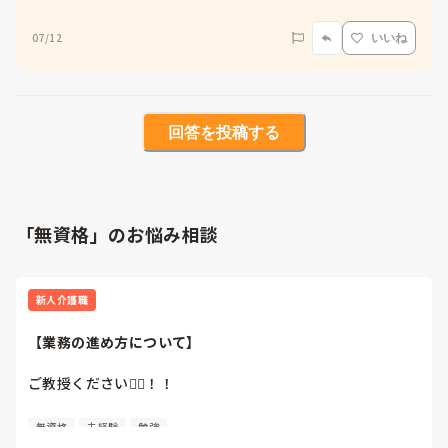
07/12
いいね
回答を投稿する
「無資格」のお悩み相談
新人介護職
【業務の進め方について】
ご教授ください🙇‍♂️！！

日勤帯の業務が時間内になかなか終わりません😭

無資格
未経験
勉強