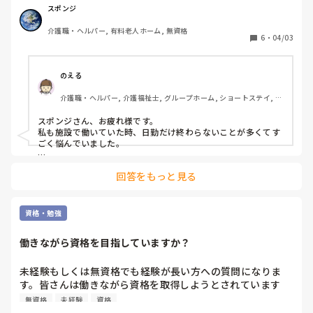
早番　7:00〜16:00 大体終わる

スポンジ
日勤　9:00〜18:00 「終わらない事が多い、、」

介護職・ヘルパー, 有料老人ホーム, 無資格
遅番　10:00〜19:00 大体終わる

6
・
04/03
夜勤　16:30〜翌9:30「来月からスタート」

自身で考える僕が仕事が終わらない要因は

のえる
①タイムスケジュール化が上手くできていない

介護職・ヘルパー, 介護福祉士, グループホーム, ショートステイ, デ
②技術面

イサービス, デイケア・通所リハ, 訪問介護, 小規模多機能型居宅介
③報告しなくていい事、した方がいい事のグレーゾーン。

護
スポンジさん、お疲れ様です。

私も施設で働いていた時、日勤だけ終わらないことが多くてす
③に関しては現場慣れでしかないと思うのですが

ごく悩んでいました。

僕は全てを共有しないといけないとある種の強迫観念があり
「まだいるの！？」って言われるの、正直きついですよね…。

ます、例えば利用者同士の食材の交換の目撃や利用者は大丈
回答をもっと見る
夫と言うが身体の異常など。

私が意識していたのは大きく3つです。

①「全部完璧にやろうとしすぎない」

最初の頃は、全部きっちりやらなきゃと思って時間が足りなく
資格・勉強
緊急時は除きますが

なっていました。

働きながら資格を目指していますか？
でも実際は「優先順位」がすごく大事で、

残業＝仕事できない

・安全に関わること

が根強い職場なので新人とは言えなんとかしたいです！！

・その日中に絶対必要なケア

未経験もしくは無資格でも経験が長い方への質問になりま
を先に終わらせて、その他は無理に抱え込まないようにしてい
す。皆さんは働きながら資格を取得しようとされています
2週間前から独り立ちしましたが

ました。

か？その場合、理由や会社の制度を教えてください。
してから毎回他の職員に「まだいるの！？」と言われます。
無資格
未経験
資格
②「報告のラインを自分なりに決める」
