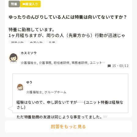
どうしてこんな発想ができるんでしょうね。

特養
👑殿堂入り
そこも特養ユニット型ですが、ほぼ新規の職員の採用はなく、
入ったとしても1年以内に辞めています。

ゆったりのんびりしている人には特養は向いてないですか？
残業代が入るから良いという人もいますが、12時間以上の拘束
となり、かなりしんどいのではないでしょうか。
特養に勤務しています。

1ヶ月経ちますが、周りの人（先輩方から）行動が迅速じゃ
ない、ゆったりしている、のんびりしていると言われます。

排泄介助
食事介助
先輩
早出で、7時に起床介助、ほぼ全員介助の食事介助、口腔ケ
ア、入浴の方のバイタル測定、9時までに終わらせて臥床さ
カスミソウ
せる。入浴の方はフロアに待機、それが終わったら記録（手
介護福祉士, 介護事務, 初任者研修, 実務者研修, ユニット型
書き）を10時までに終わらせて隣のユニットに行って陰部洗
15
・
03/12
特養
浄、目が回るくらい忙しいです。トイレにも行けない。

リーダーからは、〇〇さんは丁寧にやるから時間がかかるの
よと言われました。

ゆう
私たちが相手にしているのは物ではなく人間です。

介護福祉士, グループホーム
何時までにこれやってあれやってって言われても私は機械じ
ゃないんだからできるわけないじゃないですか？

経験はないので、申し訳ないですが……(ユニット特養は経験な
オムツ交換も時間がかかりすぎと言われます。

さし)

食事介助も急いで食べさせたら誤嚥性肺炎の危険があるし、
移乗介助も世間一般的にやってはいけないことも安全のため
ただ特養勤務の友達は同じような事言ってました。

ならいいよとか、例えば利用者様の足の間に職員の足を入れ
回答をもっと見る
早めに行って、仕事回さないと終えれないって話してました。

て移乗するとか、

先日も先輩が意思疎通のできない利用者様に食事介助してま
あとは単純にそのユニットのやり方によるんじゃないでしょう