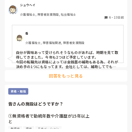
情けないです。技術面も向上したい気持ちもかなり強いです
書かれている通り、報告のグレーゾーンって悩みますよね。

が、資格よりも現場での五角グラフがバランスの良い職員に
シュウヘイ
私は

なりたいです。

・いつもと違う様子

介護福祉士, 障害者支援施設, 社会福祉士
6
・
23日前
・ヒヤリとしたこと

尊厳の保持や労りの気持ちも心の底から大切だと思いますが
・他利用者とのトラブルにつながりそうなこと

は必ず共有するようにして、逆に日常的な範囲は簡潔にまとめ
全体を介助するためには制約があると痛感しております。

るようにしていました。

香
皆さんが現場で心掛けている業務の進め方をご教授頂きたい
最初は先輩に「これは報告した方がいいですか？」と聞きなが
介護福祉士, 障害福祉関連, 障害者支援施設
です。

ら、自分の基準を作っていくのがおすすめです。

自分が興味あって受けられそうなものがあれば、時期を見て取
③「時間で区切って動く」

得してきました。今年も2つほど予定しています。

「このケアは何分まで」とざっくり決めておくと、ダラダラせ
今回の転職先は資格によっては金銭面の補助もある為、それが
ず動きやすくなりました。

決め手の1つにもなってます。会社としては、補助してでも取
ってもらい長く働いて欲しいとの意向。もちろん、資格手当も
完璧を目指すより「時間内でできるベスト」を意識する感じで
回答をもっと見る
あります。
す。

あと、独り立ちして2週間で悩めているのは本当にすごいこと
資格・勉強
だと思います。

周りと比べて焦る気持ちも分かりますが、最初からスムーズに
皆さんの施設はどうですか？
終わる人の方が少ないです。

①無資格者で勤続年数や介護歴が15年以上

「丁寧にやりたい」という気持ちは絶対に強みなので、そこは
と

大事にしつつ、少しずつ“力の抜き方”も覚えていけば大丈夫だ
と思います😊
②有資格者(介護福祉士)で勤続年数や介護歴が5年

無資格
資格
モチベーション