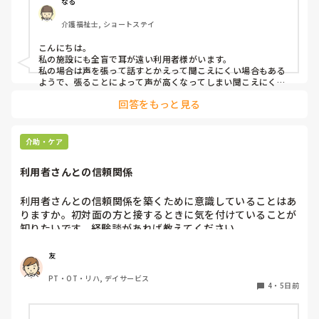
なる
みなさんの職場で、このような方と関わる際に工夫している
介護福祉士, ショートステイ
ことや、喉に負担をかけずに意思疎通ができる良い方法など
があればぜひ教えていただきたいです。

こんにちは。

私の施設にも全盲で耳が遠い利用者様がいます。

よろしくお願いします。
私の場合は声を張って話すとかえって聞こえにくい場合もある
ようで、張ることによって声が高くなってしまい聞こえにくい
のだと思います。その為少しトーンを落とし話しかけるように
回答をもっと見る
しています。

なかなか対応が難しいですよね💦
介助・ケア
利用者さんとの信頼関係
利用者さんとの信頼関係を築くために意識していることはあ
りますか。初対面の方と接するときに気を付けていることが
知りたいです。経験談があれば教えてください。
友
PT・OT・リハ, デイサービス
4
・
5日前