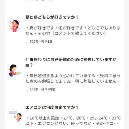
夏と冬どちらが好きですか？
・
夏が好きです
・
冬が好きです
・
どちらでもありま
せん
・
その他（コメントで教えてください）
505
票・
残り1日
仕事終わりに自己研鑽のために勉強していますか
📖？
・
毎日勉強するよう心がけています📝
・
疑問に思っ
た点のみ勉強してます📖
・
特に勉強していません
・
その他（コメントで教えてください）
549
票・
残り3時間
エアコンは何度設定ですか？
・
28℃以上の設定
・
27℃、26℃
・
25，24℃
・
23℃
以下
・
エアコンがない、使ってない
・
その他(コメ
ントで教えてください)