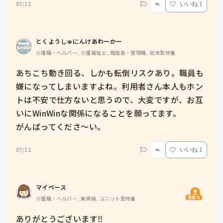
07/12
いいね 1
とくようしゅにんけあわーかー
介護職・ヘルパー, 介護福祉士, 施設長・管理職, 従来型特養
あちこち動き回る、しかも転倒リスクあり。職員も
嫌になってしまいますよね。利用者さん本人もホン
トは不安で仕方ないと思うので、大変ですが、お互
いにWinWinな関係になることを願ってます。

がんばってくださ〜い。
07/12
いいね 1
マイペース
質問主
介護職・ヘルパー, 無資格, ユニット型特養
ありがとうございます‼️