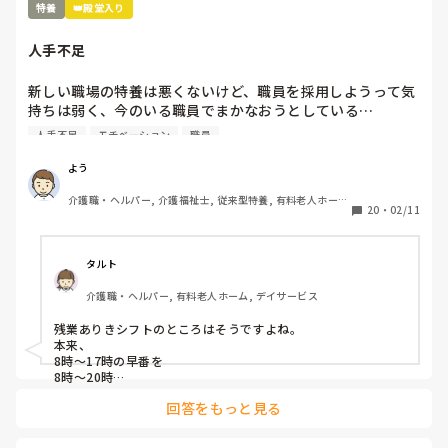
特養
👑殿堂入り
人手不足
新しい職場の特養は悪くないけど、職員を採用しようって気
持ちは弱く、今のいる職員でまかなおうとしている…

今の職場の前の老健も人手不足だったけど、まだ、職員を採
人手不足
モチベーション
職員
用しようという気持ちがあった…

これじゃ、現有戦力、職員が更に潰れるよ…
よう
介護職・ヘルパー, 介護福祉士, 従来型特養, 有料老人ホー
20
・
02/11
ム, 介護老人保健施設, 実務者研修, ユニット型特養
タルト
介護職・ヘルパー, 有料老人ホーム, デイサービス
残業ありきシフトのところはそうですよね。

本来、

8時〜17時の早番を

8時〜20時

22時〜8時のショート夜勤を

回答をもっと見る
20時〜9時半や10時…

日勤と遅番を1人の人間が通しでやっていることになりますよ
ね。
