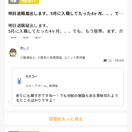
特養
👑殿堂入り
明日退職届出します。5月に入職してたった4ヶ月、、、で
も、もう限界。ま...
明日退職届出します。

5月に入職してたった4ヶ月、、、でも、もう限界。まず、介
護長がわけわかんない。利用者を怒鳴りつけ、パット交換は
放尿
徘徊
暴力
せず、人手が足りないのに業務に入らない、すぐに他の人の
言いなりになり、リーダーで決めたことを覆す、人手が足り
きしこ
ないのに、キチンと休みは入れ、夜勤はやりたくない
介護福祉士, 介護老人保健施設, ユニット型特養
と、、、職員の悪口を言い、ウワサ話しを本気にする、、、
12
・
09/06
そして、今まで出していた残業代を出さないと言い出し、残
業の用紙を書き換えろと、、、職員のストレスもすごいが、
利用者もこれは精神科？って利用者ばかりを入れる。一晩中
ネズコー
徘徊、放尿、便失禁、暴言、暴力、コール頻回、フラつきが
グループホーム, 無資格
強く見守りが必要、、、こんな利用者1人じゃみれません。
でも、日中も夜間も1人でみろと、、、なぜ？できないん
余りにも酷すぎですねー！でも何処の施設もある意味似たよう
だ？と。ハッキリ言って、いつ事故が起きてもおかしくない
なところばかりですよ！
状況。そして、体調不良や急変を見つけると、見つけた人か
何かしたんじゃないか？とウワサをたてられ、その人のせい
になる、、、未経験者、無資格者が多くスキルがない。何を
回答をもっと見る
決めても、話してもちゃんとやってくれない、、、こんな施
設いるだけ時間の無駄だ。