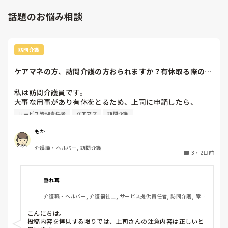
話題のお悩み相談
訪問介護
ケアマネの方、訪問介護の方おられますか？有休取る際の、
利用者やケアマネ...
私は訪問介護員です。

大事な用事があり有休をとるため、上司に申請したら、

代わりに訪問する職員を考えるとのこと。

サービス管理責任者
ケアマネ
訪問介護
また、利用者に対しては、私は利用者とよくプライベートの
話などもしたりと仲が良いため（←表現の仕方良くないかも
もか
です、すみません）こういう理由で休みをとるから、代わり
介護職・ヘルパー, 訪問介護
の人になるけどいいかという相談をしていました。利用者か
3
・
2日前
らは、「全然いいよ！優先してね」と言ってくださって、代
わりはいらないから中止でいいよとのこと。このことを上司
に伝えたら、注意されました。

垂れ耳
介護職・ヘルパー, 介護福祉士, サービス提供責任者, 訪問介護, 障害
上司の注意内容

福祉関連
→利用者に対して、こういう理由で有休をとると言ってはい
こんにちは。

けない。

投稿内容を拝見する限りでは、上司さんの注意内容は正しいと
→ケアマネに中止になることを伝える時は、有休をとるから