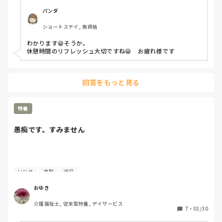
パンダ
これはうんこだけに運がついたな

ショートステイ, 無資格
帰ったらゲームしないとならんな

ワンチャンレア物ゲットできるかもしれん

わかります😁そうか。

あ、ゲームの話です

休憩時間のリフレッシュ大切ですね😁　お疲れ様です
うんこは仕事の話です( ￣▽￣)

あー疲れたなぁ

回答をもっと見る
更衣は時間もとられ、労力もとられ、ストレス値が急上昇す
る

この休憩の一服がたまらなく落ち着く

特養
っていう独り言
愚痴です。すみません
いじめ
連勤
送迎
おゆき
介護福祉士, 従来型特養, デイサービス
7
・
01/30