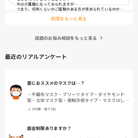
今は介護職となっておられますが…

つまり、何年くらいのご経験のある方が求められているのか、
それによってお伝えしたい事に少し違いが出てはきますね…　

回答をもっと見る
でも、せっかくのご質問、汎用的に普通に私の実際をお応えさ
せて頂きますね…　

一言で申せば、色んな仕事は‘数字＝結果やノルマ’が求められ
ます。それにら心底疲れた時に、「直接人様に優しくできる仕
話題のお悩み相談をもっと見る
事をしたい」と思ったから、ですね。本当は、なぜだからと言
って福祉に目が向いたか、など色々あるのですが、そこまでは
求められていない、と思いますので、端的に応えをお伝えさせ
て頂きました。

最近のリアルアンケート
同じ仲間として、その疑問もよーく分かるところでしたの
で、、
夏におススメのマスクは…？
・
不織布マスク
・
プリーツタイプ
・
ダイヤモンド
型
・
立体マスク型
・
接触冷感タイプ
・
マスクはしま
せん
・
その他(コメントで教えて下さい)
349
票・
残り5日
面会制限ありますか？