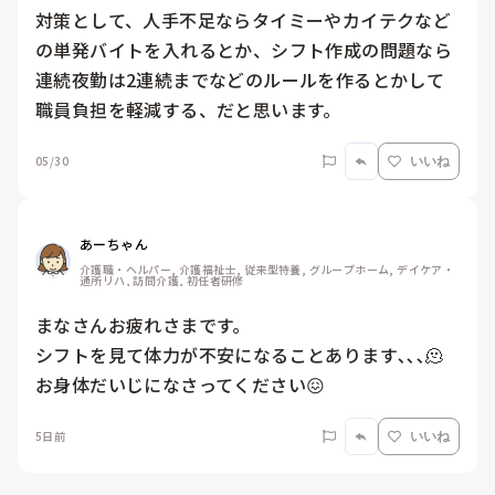
対策として、人手不足ならタイミーやカイテクなど
の単発バイトを入れるとか、シフト作成の問題なら
連続夜勤は2連続までなどのルールを作るとかして
職員負担を軽減する、だと思います。
05/30
いいね
あーちゃん
介護職・ヘルパー, 介護福祉士, 従来型特養, グループホーム, デイケア・
通所リハ, 訪問介護, 初任者研修
まなさんお疲れさまです。

シフトを見て体力が不安になることあります､､､🫠
お身体だいじになさってください😖
5日前
いいね