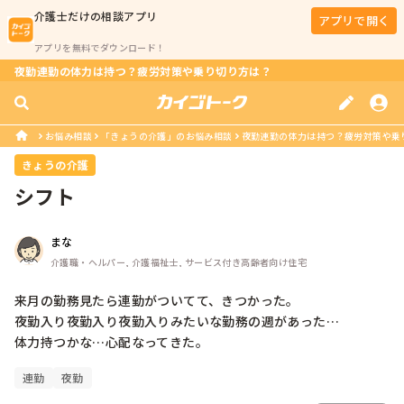
介護士
だけの相談アプリ
アプリで開く
アプリを無料でダウンロード！
夜勤連勤の体力は持つ？疲労対策や乗り切り方は？
お悩み相談
「きょうの介護」のお悩み相談
夜勤連勤の体力は持つ？疲労対策や乗
きょうの介護
シフト
まな
介護職・ヘルパー, 介護福祉士, サービス付き高齢者向け住宅
来月の勤務見たら連勤がついてて、きつかった。

夜勤入り夜勤入り夜勤入りみたいな勤務の週があった…

体力持つかな…心配なってきた。
連勤
夜勤