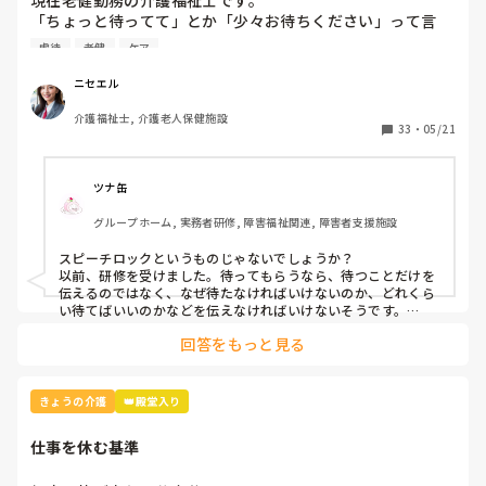
現在老健勤務の介護福祉士です。

「ちょっと待ってて」とか「少々お待ちください」って言
葉、よく使いませんか？私の施設ではこの言葉は「利用者本
虐待
老健
ケア
意ではない」という理由で不適切ケア扱いになりました。

つまり虐待と同じ枠組みです。

ニセエル
そんなに悪い言葉ですか？むしろ必要な言葉だと思うのです
介護福祉士, 介護老人保健施設
がいかがでしょう？
33
・
05/21
ツナ缶
グループホーム, 実務者研修, 障害福祉関連, 障害者支援施設
スピーチロックというものじゃないでしょうか？

以前、研修を受けました。待ってもらうなら、待つことだけを
伝えるのではなく、なぜ待たなければいけないのか、どれくら
い待てばいいのかなどを伝えなければいけないそうです。

例えば、「今、〜さんのお手伝いしてるから終わったら行きま
回答をもっと見る
すね」とか。

忙しくて難しいときもありますけどね。
きょうの介護
👑殿堂入り
仕事を休む基準