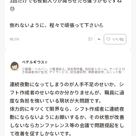
1回だけでも夜勤入りが減らせたら違うかもですね
😓

倒れないように、程々で頑張って下さい💪
05/30
いいね
ベテルギウスⅡ
介護職・ヘルパー, 介護福祉士, 従来型特養, 有料老人ホーム, サービス付
き高齢者向け住宅, デイサービス, 初任者研修, 実務者研修, ユニット型特
養
連続夜勤になってしまうのが人手不足のせいか、シ
フト作成者のせいなのか分かりませんが、職員に過
度な負担を強いている現状が大問題です。

体力的にキツくて限界なら、シフト作成者に連続夜
勤にならないようにお願いするか、その状態が改善
しないならカンファレンス等の会議で問題提起をし
て改善を促すしかないです。
