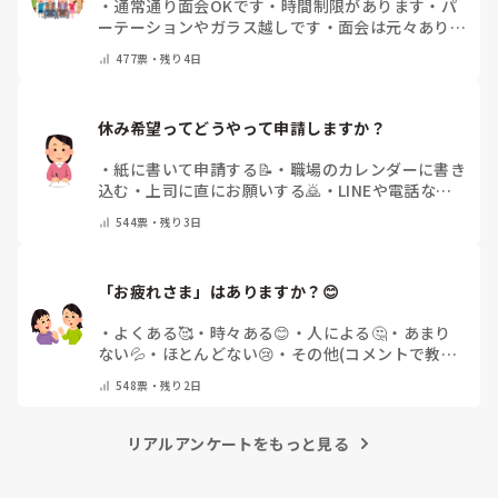
・
通常通り面会OKです
・
時間制限があります
・
パ
ーテーションやガラス越しです
・
面会は元々ありま
せん
・
その他（コメントで教えてください）
477
票・
残り4日
休み希望ってどうやって申請しますか？
・
紙に書いて申請する📝
・
職場のカレンダーに書き
込む
・
上司に直にお願いする🙇
・
LINEや電話など
で申請する
・
その他（コメントで教えてください）
544
票・
残り3日
「お疲れさま」はありますか？😊
・
よくある🥰
・
時々ある😊
・
人による🤔
・
あまり
ない💦
・
ほとんどない😢
・
その他(コメントで教え
てください)
548
票・
残り2日
リアルアンケートをもっと見る