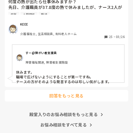
何度の熱が出たら仕事休みますか？

先日、介護職員が37.8度の熱で休みましたが、ナース2人が
「37.8度くらいで休む？私なら休まない。甘えよね」等、会
病気
人間関係
職場
話しているのが聞こえました。正直、私なら休みます。(平
熱が低く微熱でもしんどいので)

KEEE
皆さんの意見が聞きたいです。
介護福祉士, 生活相談員, 有料老人ホーム
25
・
03/26
すー@障がい者支援員
障害福祉関連, 障害者支援施設
休みます。

職場で広げないようにすることが第一ですね。

ナースの方がそのような発言するのは珍しい気がします。
回答をもっと見る
殿堂入りのお悩み相談をもっと見る
お悩み相談をすべて見る