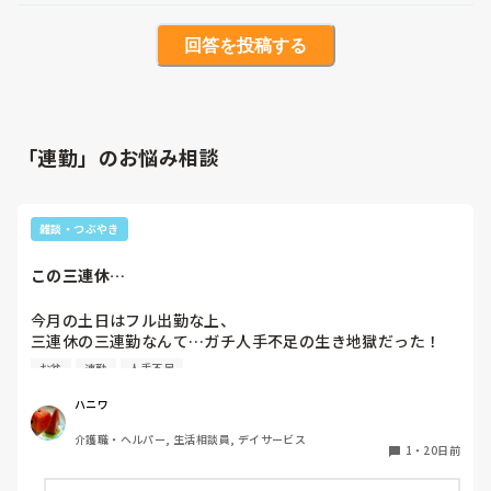
回答を投稿する
「連勤」のお悩み相談
雑談・つぶやき
この三連休…
今月の土日はフル出勤な上、

三連休の三連勤なんて…ガチ人手不足の生き地獄だった！

土日祝に休みがないことに対して、喚き散らかしたいところ
お盆
連勤
人手不足
ではあったけど、今月は大人しくしておかないとイカン…

来月のお盆期間に義両親と義兄家族と4泊5日の旅行に行くか
ハニワ
らね…

介護職・ヘルパー, 生活相談員, デイサービス
今月は我慢の月！！がんばろ！

1
・
20日前
青い海が私を待っている！！