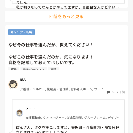
ません。

私は割り切ってなんとかやってますが、真面目な人ほど辛いお
もいしてそうですよね。
回答をもっと見る
キャリア・転職
なぜ今の仕事を選んだか、教えてください！
なぜこの仕事を選んだのか、気になります！

資格を記載して教えてほしいです。

資格
モチベーション
施設
私は介護士です。

ぽん
帰省して中学の同級生と地元でご飯した時に、その人が介護
介護職・ヘルパー, 施設長・管理職, 有料老人ホーム, サービス
の仕事をしていると聞いて、その時はあまり興味もてず、聞
6
・
2日前
付き高齢者向け住宅, 訪問介護, 介護事務, 初任者研修, 障害福
き流してました。

祉関連, 障害者支援施設
しかしUターン転職活動中にたまたま街でその人と会って、
ツート
流れでカフェで話して、

介護福祉士, ケアマネジャー, 従来型特養, グループホーム, デイサー
施設見学だけでも行ってみたら、実際に現場を見て素敵だと
ビス
思って決めました。
ぽんさん、タグを拝見しますと、管理職・介護事務・障害分野
などされているのでしょうか？
