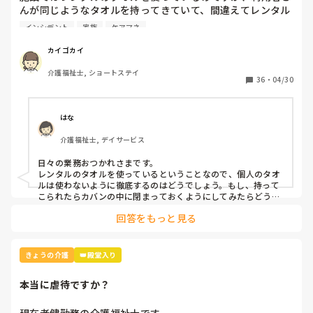
んが同じようなタオルを持ってきていて、間違えてレンタル
女の子来てたから流石に他の業務も回して下さいって主任に
業者に出してしまいました。

伝えたけど。。。'

インシデント
家族
ケアマネ
子どもたち両手に抱えて保育園に送迎する毎日なのに、許容
本人と家族とケアマネとレンタル業者に謝罪して、インシデ
範囲超えてしまった笑
カイゴカイ
ントを書きましたが、対策って何？
介護福祉士, ショートステイ
36
・
04/30
はな
介護福祉士, デイサービス
日々の業務おつかれさまです。

レンタルのタオルを使っているということなので、個人のタオ
ルは使わないように徹底するのはどうでしょう。もし、持って
こられたらカバンの中に閉まっておくようにしてみたらどうで
回答をもっと見る
きょうの介護
👑殿堂入り
本当に虐待ですか？