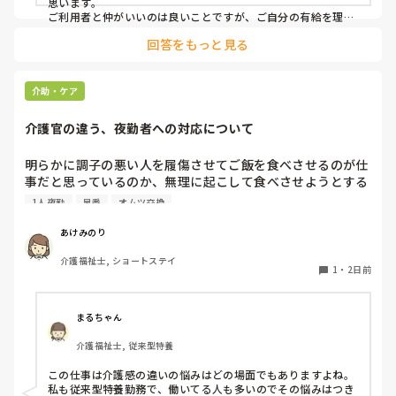
思います。

中止になったとは言わないこと。「中止にさせてもらうこと
ご利用者と仲がいいのは良いことですが、ご自分の有給を理由
にケアをキャンセルされるのは筋違いかと。

になった」ではなく「中止にさせてもらってもよろしいです
回答をもっと見る
それだけ、そのご利用者がもかさんのことを信頼されてるんで
か？」と聞くようにして。

しょうけど、もしもかさんご自身が体調不良でケアに行けない
場合のことを考えたら、他のスタッフも行けた方がローテーシ
と言われました。

ョン組めますよね。
介助・ケア
介護官の違う、夜勤者への対応について
私の考え対応が間違えていますか？
明らかに調子の悪い人を履傷させてご飯を食べさせるのが仕
事だと思っているのか、無理に起こして食べさせようとする
スタッフがいます。私が出勤して急変に気づき対応しました
1人夜勤
早番
オムツ交換
が、その後本人に聞き出しても自分の時は問題なかったか
（夜勤者）とか平気でドヤ顔でいます。

あけみのり
夜勤は1人夜勤です。その時はベトナム人と早番の2人体制で
介護福祉士, ショートステイ
したけども、どちらも急変対応に特化しておらず、この2人
1
・
2日前
が夜勤をすると見守り不足で大変になるんではないかなと危
惧してます。夜間はただオムツ交換変えればいい。トイレに
連れて行けばいい？寝るか寝ないか問題だみたい平気で言う
まるちゃん
ので人員が少ないため入らせていますが、きちんと見守りの
介護福祉士, 従来型特養
であれば夜勤も外すが管理者がオッケーを出しているので、
出勤日は誰かがどうにかなっているのではないかと怖すぎて
この仕事は介護感の違いの悩みはどの場面でもありますよね。

出勤するのが苦痛になります
私も従来型特養勤務で、働いてる人も多いのでその悩みはつき