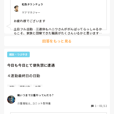
虹色タランチュラ
ケアマネジャー
お疲れ様でございます

土日フル出勤　三連休もハニワさんががんばってらっしゃるか
らこそ、家族と団欒できた職員がたくさんいるかと思います。
休めるときに休んでください〜

回答をもっと見る
旅行楽しんでください✈️
雑談・つぶやき
今日も今日とて便失禁に遭遇
４連勤最終日の日勤

やっと休憩入れた

連勤
排泄介助
休憩
まじやべー

2人も便失で更衣だったわ( ﾟAﾟ )

俺いつまで介護やってんだろ？
介護福祉士, ユニット型特養
しかも2人とも泥状のやつ

1
・
01/12
オムツ意味ねぇやつ笑
