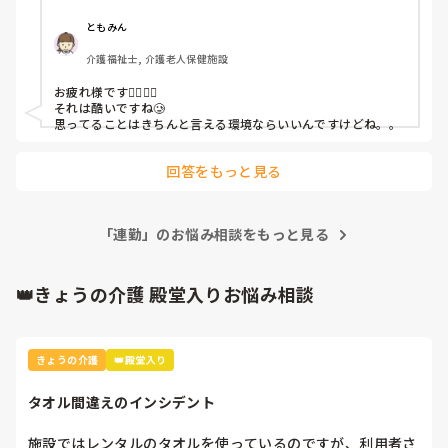
ともみん
介護福祉士, 介護老人保健施設
お疲れ様です🙇‍♀️🙇‍♀️

それは酷いですね🥲

思ってることはきちんと言える環境ならいいんですけどね。。
回答をもっと見る
「連勤」のお悩み相談をもっと見る
👑きょうの介護 殿堂入りお悩み相談
きょうの介護
👑殿堂入り
タオル間違えのインシデント
私だけ何故か5連勤で全て入浴介助とか、最高の配番だった
施設ではレンタルのタオルを使っているのですが、利用者さ
😇明らかに私だけだから、嫌がらせかって笑
