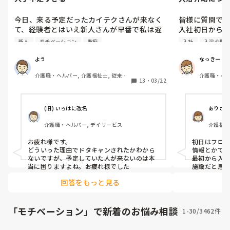
今日、来る予定だったカイテクさんが来なく
皆様に質問です
て、経験者とはいえ新人さんが早番で私は遅
入社初日から
番で…

所では先ずは
新人
モチベーション
愚痴
入社
入浴介助
で、午後からできる利用者を入浴介助やっ
ョンからでし
て…

いです。

よう
なっきー
できないよ…

しかも6時間前後
介護職・ヘルパー, 介護福祉士, 従来型
介護職・ヘル
新人さんに1人でおやつを任せられないし、1
13
・
03/22
特養, 有料老人ホーム, 介護老人保健施
皆様の意見を
設, 実務者研修, ユニット型特養
(旧) いろはに改名
ありさ
介護職・ヘルパー, デイサービス
介護福祉
お疲れ様です。

初日はフロ
どういった理由でドタキャンされたかわから
情報とかでし
ないですが、予定していた人が来ないのは本
最初から入
当に困りますよね。お疲れ様でした
施設だと思
💦
回答をもっと見る
「モチベーション」で新着のお悩み相談
1-30/3462件