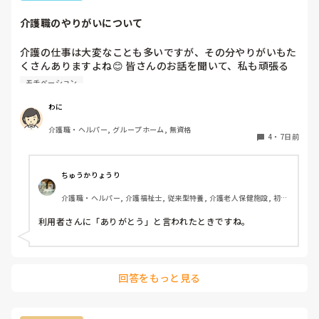
介護職のやりがいについて
介護の仕事は大変なことも多いですが、その分やりがいもた
くさんありますよね😊 皆さんのお話を聞いて、私も頑張る
力にしたいです。 最近「この仕事をしていて良かった！」と
モチベーション
思った出来事があればぜひ教えてください！
わに
介護職・ヘルパー, グループホーム, 無資格
4
・
7日前
ちゅうかりょうり
介護職・ヘルパー, 介護福祉士, 従来型特養, 介護老人保健施設, 初任
者研修, 実務者研修
利用者さんに「ありがとう」と言われたときですね。
回答をもっと見る