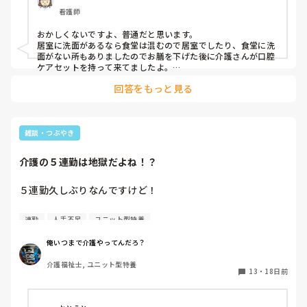
看護師
おかしくないですよ、普通だと思います。

居室に洗面があるなら食堂は混むので居室でしたり、食堂に洗
面がない所もありましたのでお膳を下げた後に介護さんが口腔
ケアセットを持って来てましたよ。

回答をもっと見る
洗面台へ移動して歯磨きをするのがいわゆる普通の日常です
が、それは上の人の理想論で現場を知らないの丸出しって感じ
ですね。
雑談・つぶやき
介護の５連勤は地獄だよね！？
５連勤久しぶりなんですけど！

早→遅→日→遅→夜って流れ。

連勤
人手不足
ユニット型特養
今日は日勤で3日目

俺いつまで介護やってんだろ？
暑さと忙しさと疲れで、あれ！？今日何勤だっけ！？おそ、
介護福祉士, ユニット型特養
あ、日勤か！ってなります。

13
・
18日前
気持ちわかる人います？笑

もうさ、若くないから５連勤だけは辞めてほしい
