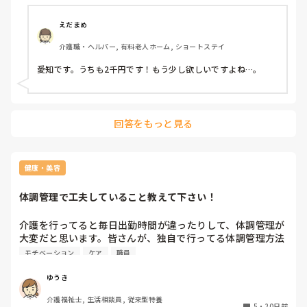
えだまめ
介護職・ヘルパー, 有料老人ホーム, ショートステイ
愛知です。うちも2千円です！もう少し欲しいですよね…。
回答をもっと見る
健康・美容
体調管理で工夫していること教えて下さい！
介護を行ってると毎日出勤時間が違ったりして、体調管理が
大変だと思います。皆さんが、独自で行ってる体調管理方法
や工夫を教えて下さい。宜しくお願いします！
モチベーション
ケア
職員
ゆうき
介護福祉士, 生活相談員, 従来型特養
5
・
20日前