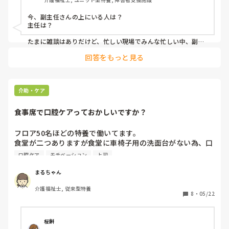
時間がかかるわけだよ。
ちなみに事務員と副主任を一緒にしているのはダメだからと
今、副主任さんの上にいる人は？

事務員を異動させる方向で考えられているみたいです。
主任は？

たまに雑談はありだけど、忙しい現場でみんな忙しい中、副主
任だけ喋ってるとイラッとしますよね。

回答をもっと見る
介助・ケア
食事席で口腔ケアっておかしいですか？
フロア50名ほどの特養で働いてます。

食堂が二つありますが食堂に車椅子用の洗面台がない為、口
腔ケアは食事が終わったら、ガーグルを渡してその場でやっ
口腔ケア
モチベーション
上司
てもらってます。

上の人の意見で食事のテーブルで口腔ケアをやるのはおかし
まるちゃん
い的な指摘がありました。

介護福祉士, 従来型特養
現場としてはたくさんの利用者を各居室の洗面台まで誘導す
8
・
05/22
るのは効率悪すぎるし、そんな人員に余裕もありません。

もちろん食事、口腔ケア後はテーブルの消毒もやりますが食
事席で口腔ケアっておかしいことですか？
桜餅