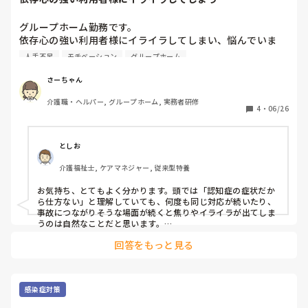
グループホーム勤務です。

依存心の強い利用者様にイライラしてしまい、悩んでいま
す。

人手不足
モチベーション
グループホーム
その利用者様は杖歩行されていておひとりで歩けるのです
が、依存心からか、歩く時には職員に手を貸してもらうのを
さーちゃん
待たれています。杖を上手く使えていないこともあり、歩行
介護職・ヘルパー, グループホーム, 実務者研修
不安定です。歩行介助で歩く時は「危ない、危ない。ダメに
4
・
06/26
なっちゃった。歩けない。」とスタッフに話されます。職員
を選んでいるようにも見えます。

他の方の介助に入っていてどうしても側に行けない時、「今
としお
そちらに行けないので、手すりに掴まりながらゆっくり歩い
介護福祉士, ケアマネジャー, 従来型特養
てくださいね」と声をかけると、「歩けない」と手を出して
待たれていることもあります。

お気持ち、とてもよく分かります。頭では「認知症の症状だか
そんなタイミングで、世話好きな利用者様がその方を支えて
ら仕方ない」と理解していても、何度も同じ対応が続いたり、
あげようと歩いてくるのですが、世話好きな利用者様も歩行
事故につながりそうな場面が続くと焦りやイライラが出てしま
不安定な方なので、2人で手を繋いでフラフラしながら歩こ
うのは自然なことだと思います。

うとして、結局走ってその場へ向かうことが度々あります。
回答をもっと見る
依存心の強い利用者様には、できるだけ職員間で対応を統一
「ありがとうございます、代わりますね」と言って介助に入
し、「歩けますよ」「手すりを使ってゆっくり行きましょう」
るのですが、世話好きな利用者様は「大丈夫なのに」と不満
と同じ声掛けを継続することが大切だと感じます。また、お世
そうにされます。

話好きな利用者様にも「ありがとうございます。危ないので職
員が対応しますね」と普段から説明し、役割をお願いするなら
感染症対策
依存心の強い利用者様は、穏やかに過ごされていることが多
歩行介助以外の場面でお願いするなど、双方の安全を守る工夫