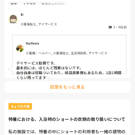
残業
人手不足
モチベーション
仕事前後のサービス残業含めると

1日に何時間くらい働いていますか？

お
介護福祉士, デイサービス
3
・
6日前
Harfevre
介護職・ヘルパー, 介護福祉士, 生活相談員, デイサービス
デイサービス勤務です。

基本的には、ほとんど残業はないです。

自分自身は役職ついており、相談員業務もあるため、1日1時間
くらい残ってます…
回答をもっと見る
きょうの介護
特養における、入浴時のショートの衣類の取り扱いについて
私の施設では、特養の中にショートの利用者も一緒の建物の