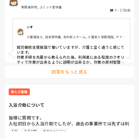
どうですか?
実務者研修, ユニット型特養
3
・
17日前
シオ
介護福祉士, 従来型特養, 有料老人ホーム, 介護老人保健施設, デイケ
ア・通所リハ, 訪問介護, ユニット型特養, 障害者支援施設, 小規模多
機能型居宅介護
就労継続支援施設で働いていますが、介護と全く違うと感じて
います。

作業手順を先輩から教えられた後、利用者にある程度のクオリ
ティで作業が出来るように説明が出来るか、作業の資材管理や
進捗の調整等、臨機応変さがかなり求められました。

回答をもっと見る
先回りすれば業務に余裕を持てるという訳ではないので、介護
よりもその辺りが難しいです。
新人介護職
入浴介助について
皆様に質問です。

入社初日から入浴介助でしたが、過去の事業所では先ずは利
用者さんとのコミュニケーションからでしたが、いきなり入
入社
入浴介助
モチベーション
浴ってしんどいです。
