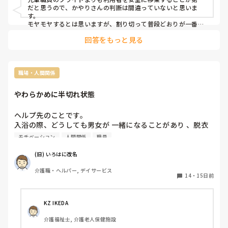
だと思うので、かやりさんの判断は間違っていないと思いま
す。

モヤモヤするとは思いますが、割り切って普段どおりが一番良
いのではないでしょうか。
回答をもっと見る
職場・人間関係
やわらかめに半切れ状態
ヘルプ先のことです。

入浴の際、どうしても男女が 一緒になることがあり 、脱衣
場なり浴室内を仕切って対応することにがあります。

モチベーション
人間関係
職員
ということで、私が男性利用者の入浴後の更衣をしている
(旧) いろはに改名
と、仕切りの向こうから『いろはにさん、ちょっと来て」と
介護職・ヘルパー, デイサービス
言うのですが、『○○さんの更衣をしてていけません』と言
14
・
15日前
うと…

「そっちはいいからこっちに来て」というので渋々、行った
KZ IKEDA 
のですが…女性の方の脱衣場には呼びつけた職員以外にも他
介護福祉士, 介護老人保健施設
に職員が2人いるじゃないですか。
