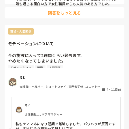
談も通じる面白い方で女性職員からも人気のある方でした。

例えば、

回答をもっと見る
利用者「おい、ちょっとお尻触らせてくれよ」

女性職員「じゃあ10円ちょうだい！無料じゃないです」

利用者「か～。金持ってねぇからダメかぁ」

みたいなやり取りでセクハラを辞めてくれる方でした。ちなみ
に俺のケツも触って来たので「俺男だよ！？」と伝えたとこ
職場・人間関係
ろ、「若けりゃ男も女も関係ない！！」とかおっしゃる方でし
た。どうにかしてあげたいが、本物を心行くまで触らせること
モチベーションについて
はできない為、俺の私物としてシリコンでできたCカップの胸
を購入してきて、主任に確認。少し触らせることは可能か？
と。

今の施設に入って2週間くらい経ちます。

当時、主任からは「それが理由でセクハラを助長してしまうか
やめたくなってしまいました。

もしれないが、本物ではないのでありかもしれない。ただ興奮
特養希望だったのにその中のショートステイ配属になりまし
モチベーション
転職
人間関係
して血圧が上がる可能性もあるから、必ず付き添ってくださ
た。

い。記録には残せないけど本人の記憶には残るってやつです
以前は初めての介護職として入った特養を一ヶ月でやめてし
ね」と許可を得て、渡してみました。

えむ
めちゃくちゃ喜んでましたね。こちらとしても面白かったで
まいました。

す。もちろんきっちり消毒したのちです。利用者は「うんう
介護職・ヘルパー, ショートステイ, 実務者研修, ユニット型
ですが、介護は好きになっていたので別のところで…と今の
4
・
11日前
特養
ん」と言いながら揉みしだき「本物よりは少し硬いなぁ」とか
施設に転職したのですが、私が悪いのかユニットのリーダー
言ってました。

の圧が強いです。

悪いことではありましたが、施設のカメラでの撮影はできなか
今年別のユニットから異動してきて、そのユニットでは評判
ったので、自分の携帯を使って写真撮りました。今まで見たこ
あい
が悪かったらしく、私が入る前に釘を刺しておいたから、と
とないくらいの笑顔だったのです。それを実行した数日後に入
院し、息を引き取りました。その後、息子さんが施設へお礼を
介護福祉士, ケアマネジャー
施設長に言われました。

言いに来られた歳に引き留めて、実はこういったことをしまし
そんな簡単に人って変わらないですよね。

たと報告。自分の携帯フォルダから、こんな良い写真が撮れた
私もケアマネになり短期で離職しました、パワハラが原因です
仕事はできる人で、恐らく自分はできるのに何故できないの
のですがいかがですかと。そしたら息子さんから「なんて良い
が、本当に合う職場って難しいです。
