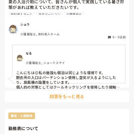
夏の入浴介助について、皆さんが個人で実践している暑さ対
策があれば教えていただきたいです。

有料老人ホーム
モチベーション
介護福祉士
うちの施設の「個浴」は一般の家庭用お風呂と間取りが変わ
らないため、熱気と湿気がこもってかなり暑く、毎年夏は本
ショウ
当に体力を消耗します。

介護福祉士, 有料老人ホーム
こまめな水分補給などは徹底しているのですが、

6
・
5日前
・おすすめの冷感グッズやインナーの工夫

・浴室の環境（狭い空間）ならではの暑さ対策など

なる
皆さんの施設や個人で「これは効果があった。」というアイ
介護福祉士, ショートステイ
デアがあれば、ぜひ参考にさせてください。よろしくお願い
します。
こんにちは😊私の施設も個浴は同じような環境です。

脱衣所の入口はパーテンション使用し空気が入るようにした
り、扇風機の設置をしています。

個人的の対策としてはクールネックリングを使用したり接触冷
感の肌着を着用しています！
回答をもっと見る
職場・人間関係
勤務表について