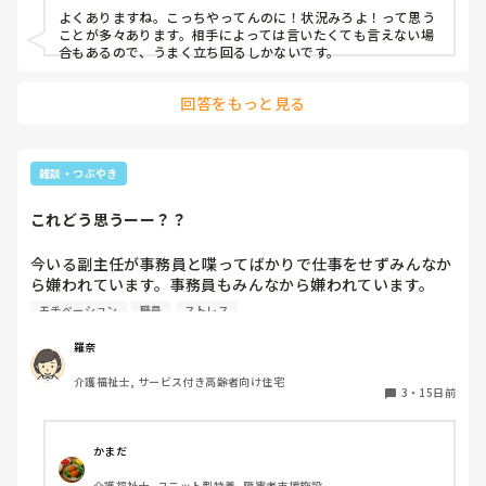
よくありますね。こっちやってんのに！状況みろよ！って思う
確かにその2人の職員も遊んでるわけではないですが、私も
ことが多々あります。相手によっては言いたくても言えない場
男性利用者の介助をしてるわけで… 私を呼ばなくてもなん
合もあるので、うまく立ち回るしかないです。
とかなる状況じゃないかと思ってはみたが言うわけにもいか
ず手伝っていると …

回答をもっと見る
男性利用者の方から別の職員が『いろはにさん。やりかけで
どこ行っちゃったの 』って呼ばれたので『すいません こっ
ちで呼ばれたので 女性利用者の方にいます』と返事をする
雑談・つぶやき
と…

これどう思うーー？？
「こっち(男性)をやらなきゃダメじゃん」て言われたんで、
『すいません。こっち(男性側)で更衣をやれって言てやって
今いる副主任が事務員と喋ってばかりで仕事をせずみんなか
たんですが、来てくれって言われたから行ったんですが、ど
ら嫌われています。事務員もみんなから嫌われています。

うしたら良かったんですか』 と言い返したら 、 何の説明も
話の内容は、最近亡くなった有名人を詳しくパソコンで調べ
モチベーション
職員
ストレス
なく私の前からいなくなっちゃいました。

てその芸能人の話で盛り上がったり、ドラマの話とかご飯食
べに行くならどこが美味しいかとか、そんな話ばかりで仕事
羅奈
この入浴の時の話で言うと、とにかく仕切りの向こうに私が
関係ある話はほとんどしません。

いるってことはどういう状態かも把握せず、単に自分の用事
介護福祉士, サービス付き高齢者向け住宅
3
・
15日前
をして欲しいために自分の思ったことだけを口にする職員が
この副主任の上を作らす為に、入社きて一年が経った方を施
多すぎ。

設長にさせる計画で裏では進めているみたいです。本人はま
だ一年だししたくないって言っています。こういう理由で一
かまだ
そんなことやってんだから、 あっちも中途半端、こっちも
年の人を施設長にするのはあり？

中途半端になって、入浴後、更衣をして脱衣場を空けるのに
介護福祉士, ユニット型特養, 障害者支援施設