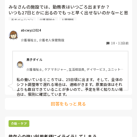
みなさんの施設では、勤務表はいつごろ出ますか？

いつも27日とかに出るのでもっと早く出せないのかなーと思
いますが、シフト作るのも大変なんだろうなと思うとあまり
モチベーション
介護福祉士
人間関係
意見できません。。
abcwyz2024
介護福祉士, 介護老人保健施設
18
・
12日前
黒子ダイル
介護福祉士, ケアマネジャー, 生活相談員, デイサービス, ユニット型
特養
私の働いているところでは、25日頃に出ます。そして、全体の
シフト調整等で遅れる場合は、連絡がきます。原案自体はそれ
よりも数日できていることが多いので、予定を早く知りたい場
合は、個別に確認しています。
回答をもっと見る
介助・ケア
依存心の強い利用者様にイライラしてしまう