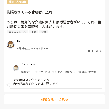
職場・人間関係
洗脳されている管理者、上司
うちは、絶対的な介護に素人おば様経営者がいて、それに絶
対服従の系列管理者、古株がいます。

完全な縦社会で、辞めて行くのは下ばかりです。

モチベーション
上司
施設
嫌なら辞めて下さい！なのですが、出来ればこういう職場は
無くして欲しいです。

あい
誰しもすぐ辞めたくない、頑張ってやって心身壊れて辞めて
介護福祉士, ケアマネジャー
行きます。私もパワハラ等で短期で離職してますので、ここ
4
・
7日前
で最後と思いやってますが、この絶対的管理者達の言動で精
神的に壊れているなって感じてます。よく洗脳って言われま
すが、洗脳されている系列管理者達、おかしいって思ってい
ポン太　abs
ても従う、そのうちその感覚も無くしてしまう、この先どう
介護福祉士, デイサービス, デイケア・通所リハ, 介護事務, 実務者研
修, 小規模多機能型居宅介護
まずは自分を守りましょう

自分が壊れてからでは、遅いです
回答をもっと見る