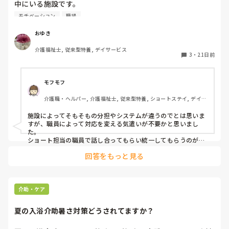
中にいる施設です。

入浴時は特養の利用者からショート利用者の順に入浴してい
モチベーション
職場
ます。

ショート利用者の衣類が入ったかごから、入浴後に使うカゴ
おゆき
に衣類をセッティングしていましたが、SS担当の職員の人
介護福祉士, 従来型特養, デイサービス
によっては、セッティングしないようにして欲しいという職
3
・
21日前
員がいます。言われた通りやるしかないとは思いますが、見
守り付きで、脱げばすぐに風呂場に連れて行ける状況なのに
腑に落ちません。どう解消すればいいか悩みます。ショート
モフモフ
経験のある方、今後、改善できる所や、なんで❓が言えるよ
介護職・ヘルパー, 介護福祉士, 従来型特養, ショートステイ, デイサ
ービス, ユニット型特養
施設によってそもそもの分担やシステムが違うのでとは思いま
すが、職員によって対応を変える気遣いが不要かと思いまし
た。

ショート担当の職員で話し合ってもらい統一してもらうのがい
いかと思います。

回答をもっと見る
物の見方はそれぞれあるのでどちらが正しいとかではなく、誰
が対応しても迷わずできるルールというか。
介助・ケア
夏の入浴介助暑さ対策どうされてますか？