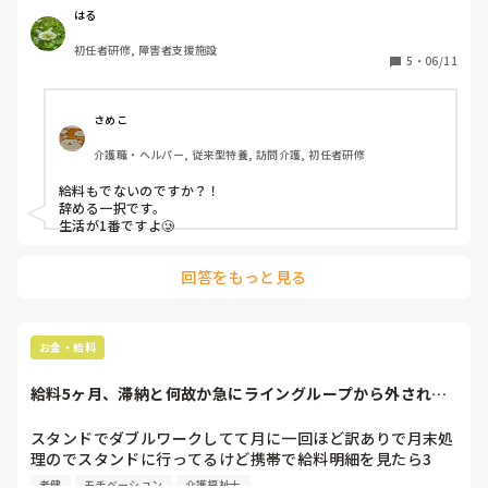
となると、ボーナスも出ない

はる
初任者研修, 障害者支援施設
5
・
06/11
現在、職場は赤字

さめこ
泣きたくなる
介護職・ヘルパー, 従来型特養, 訪問介護, 初任者研修
給料もでないのですか？！

辞める一択です。

生活が1番ですよ🥲
回答をもっと見る
お金・給料
給料5ヶ月、滞納と何故か急にライングループから外され
る。
スタンドでダブルワークしてて月に一回ほど訳ありで月末処
理のでスタンドに行ってるけど携帯で給料明細を見たら3
月〜7月までの給料が一銭も振り込まれておらず何ヶ月前に
老健
モチベーション
介護福祉士