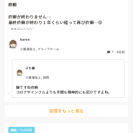
も必要だと思います。

いのですが、不穏状態になると職員を呼び止めて、「どうし
疥癬
てこうなっているの？何でここにいるの？変だよ。わからな
介護者自身の気持ちにも目を向けることは大切です。一人で抱
い。」と繰り返します。

え込まず、ヒヤリとした場面や困っていることをチームで共有
疥癬が終わりません…

そんな状態になるのも、依存的になるのも、認知症からくる
し、対応方法を話し合うことで精神的な負担も軽くなると思い
最終疥癬が終わり１年くらい経って再び疥癬…😰

ものだとは頭では理解しているのですが、私自身に余裕がな
ます。
もうやる気なくなります

モチベーション
くイライラしてしまいます。気持ちを落ち着けてお話を伺う
どうしたら終わりが来るのでしょう
ようにしているのですが、上記の様に事故に繋がりそうな時
baron
には「勘弁してー！」と思い疲れてしまいます。

介護福祉士, グループホーム
7
・
8日前
みなさん、依存心の強い利用者様にイライラしてしまうこと
はありませんか？どの様に気持ちを落ち着けていますか？
「こんなふうに対応してるよー」など、良い方法や気持ちの
ぶち猫
保ち方があったら教えていただきたいです。
介護福祉士, 病院
嫌ですね疥癬

コロナやインフルよりも手間も精神的にも厄介ですよね。
回答をもっと見る
雑談・つぶやき