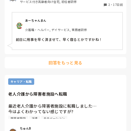
サービス付き高齢者向け住宅, 初任者研修
2
・
17日前
あーちゃんまん
介護職・ヘルパー, デイサービス, 実務者研修
前日に用事を早く済ませて、早く寝るとかですかね！
回答をもっと見る
キャリア・転職
老人介護から障害者施設へ転職
最近老人介護から障害者施設に転職しました…

今はよくわかってない感じですが?

全く別物と思って働いてます

障害者施設
派遣
モチベーション
もしそれをした方もしくは逆の障害者から老人介護に転職し
た方

ちゅんB