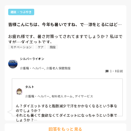
ご参考になれば幸いです。
雑談・つぶやき
皆様こんにちは、今年も暑いですね、で…涼をとるにはどの
ようにされてます...
お疲れ様です、暑さ対策ってされてますでしょうか？ 私はで
すが…ダイエットです。
モチベーション
ケア
施設
シルバーライオン
介護職・ヘルパー, 介護老人保健施設
1
・
8日前
タルト
介護職・ヘルパー, 有料老人ホーム, デイサービス
ん？ダイエットすると脂肪減少で汗をかかなくなるという事な
のでしょうか？

それとも暑くて食欲なくてダイエットになっちゃうという事で
しょうか？

回答をもっと見る
仕事としての暑さ対策では、入浴介助では首と背中を冷やす保