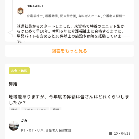
HIMAWARI
介護福祉士, 看護助手, 従来型特養, 有料老人ホーム, 介護老人保健施
設, サービス付き高齢者向け住宅, ショートステイ, デイサービス, 病
院, 初任者研修, 実務者研修, ユニット型特養, 小規模多機能型居宅介
派遣社員からスタートしました。未資格で特養のユニット型か
護
らはじめて早10年。令和６年に介護福祉士に合格するまでに、
単発バイトを含めると30件以上の施設や病院を経験していま
す。

転職のポイントですが、入居者様から職員の愚痴がある所は良
回答をもっと見る
くないです。施設長か相談員が1日１回全部入居者様に声かけ
している所は、離職率少なめです。
お金・給料
昇給
地域差ありますが、今年度の昇給は皆さんはどれくらいしま
したか？

ちなみに私は2000円です。

昇給
モチベーション
職場
住まいは千葉県です。
かみ
PT・OT・リハ, 介護老人保健施設
20
・
04/29