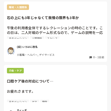
職場・人間関係
石の上にも3年じゃなくて我慢の限界も3年か
午後の利用者全体でするレクレーションの時のことです。こ
の日は、二人対戦のゲーム形式なので、ゲームの説明を一応
したのですが 、遠くの席の人からはよく見えていないので、
モチベーション
人間関係
ストレス
ゲームをするところまで来たらまた説明します。と言ってゲ
ームを始めようとしたら…

(旧) いろはに改名
介護職・ヘルパー, デイサービス
嫌味姉妹の次女が遠くから『いろはにさん 。遠くの人は見
0
・
1日前
えてないからわからないよ。ちゃんと説明しなきゃ』といき
なり言ってきました。

介助・ケア
腹の中では「遠くの人は見えないから、ゲームをする場所ま
で来たら、もう1回、説明します。と言ってあるじゃねえ
口腔ケア後の対応について…
か。ひとの言ったことちゃんと聞いてろよ」と何度、腹のな
かで言っていたことか…

お疲れさまです。

しかも、 口を挟んでくるのはいいが、レクの時間なのに全
皆さんの所では

モチベーション
ケア
施設
く違うことをやってるんだから、私の話なんてろくに耳には
口腔ケア後の歯ブラシはどう対処されてますか？

入らねえだろうって言いたいのを押し殺しゲームを始めたわ
ティーダ