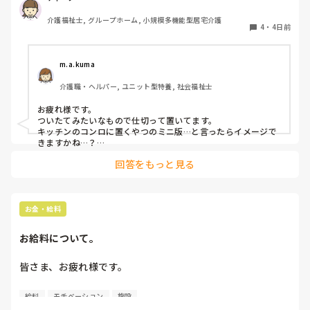
けですが、 レクが始まっても手伝おうともせず。

私が経験したのは

介護福祉士, グループホーム, 小規模多機能型居宅介護
コップや歯ブラシはどこも拭いて水気は取るのですが

4
・
4日前
嫌味姉妹の次女がレクリーダーをしている時には「何をすれ
そのまま磨く方を上にしてコップに入れて

ばいいですか」とか聞いて協力してんのに協力せずかい。 

同じカゴや同じしまう場所に他の方ともまとめて

しまっています…

m.a.kuma
しかも、次女がレクリーダーの日に『ちょっとやりたいこと
（どうやっても当たるでしょ…。

があるからレクリーダー代わってと何回か言われてかわって
介護職・ヘルパー, ユニット型特養, 社会福祉士
と疑問に思ってて個人的に当たらないようにしてても

るじゃねーか。 その時のことに関してこいつは恩義を感じ
他の方はね…。自分ごとじゃないから気にならないのでしょ
てねーのか』などいろいろ思い出したりするとキレそうにな
お疲れ様です。

うか？）

ついたてみたいなもので仕切って置いてます。

ったが、利用者がいたのでそこは我慢したが、 3年間ずっと
キッチンのコンロに置くやつのミニ版…と言ったらイメージで
衛生的にどうなんでしょうか？？

きますかね…？

そのまままとめて置くと絶対当たると思いますよね。
回答をもっと見る
過去に１度だけこれいいって思った方法は

イメージですけどBBQなどで使う網を料理で一本ずつ乾かす
ってのがあったのですが…

お金・給料
現在はGHなのでMAXで9名ですが

何か多い施設で対応されてる

お給料について。
いい案があれば教えていただきたいです…。

皆さま、お疲れ様です。

よろしくお願いしますm(_ _)m
職場から今度のお給料が出せないかも。と言われました。

給料
モチベーション
施設