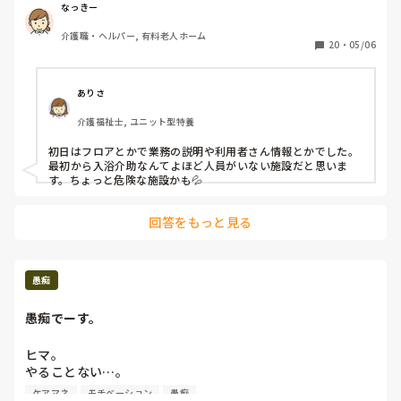
しかも6時間前後。

なっきー
介護職・ヘルパー, 有料老人ホーム
皆様の意見をお聞かせくださいませ。
20
・
05/06
ありさ
介護福祉士, ユニット型特養
初日はフロアとかで業務の説明や利用者さん情報とかでした。

最初から入浴介助なんてよほど人員がいない施設だと思いま
す。ちょっと危険な施設かも💦
回答をもっと見る
愚痴
愚痴でーす。
ヒマ。

やることない…。

仕事はあるんだけど、保険者から負割が発送されなきゃモニ
ケアマネ
モチベーション
愚痴