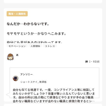
冷剤装着必須、スポドリ等2本は水分摂取します。

また、途中や最後に太ももから足先や肩から手先に水をかけて
冷やしてますよ。

職場・人間関係
入浴以外の業務の時は、肘くらいまででも気づいた時に洗うと
なんだか…わからないです。
良いですよ。

うちは窓を開ければ涼しい日も少なくないので、扇風機は弱、
モヤモヤというか…かなりへこみます。

寝る時に太めのネッククーラー、氷枕、手足が触れる所にキャ
ンプ等で使うデカい保冷剤を適宜使用します。

自分にも非があるのはわかってます。

モチベーション
人間関係
ストレス
しかし自分の力量では出来ない事の方が多いのです。

オススメは、500mlのペットボトルを水を入れて冷凍する事で
自分も不満愚痴を言ってしまいます。あとで後悔してしまい
す。

あ
熱中症になった時は、四肢や首の下、股に挟むなど、太い血管
ます。次からはと思っていますが、つい言ってしまいます。

のある所にサイズ的に挟みやすいですし、溶けたら飲料水など
2
・
8日前
利用できます。

不満愚痴を聞くのはよろしくないですが、自分がその場から
離れ、戻ると…雰囲気が…。

停電時の防災のための保冷剤とや飲料水としても使用できま
もっとしっかりしてほしいと…だけ聞こえました。(常勤が)

す。

アンソニー
自分でもわかってます。技量がないのは。

停電中の冷蔵冷凍庫を冷やしたり、停電時の場合は携帯扇風機
や、停電でないなら扇風機等で冷凍ペットボトルの後ろから風
ショートステイ, 無資格
サボっているわけでもないです。確信犯でもないです。それ
を当てると気過熱で冷気を感じますよ。

なりに考え業務してます。

自分も似てる境遇です。一度、コンプライアンス等に相談して
しかしいない所ではいろいろ言われていると思うとメンタル
保冷バッグも高性能の物を用意して入浴業務で使用してます
みたらいかがでしょうか？技量が無い人なんていないと思いま
おかしくなりなります。きにしすぎてしまうというか。

よ。
す。自分の所は2名介助にて排泄などやりますが手の会う職員
会わない職員などいますが会わない職員と排泄介助するとシー
ツなど汚染した時など人のせいにする意地悪職員もいます。暴
人のふりして我がふり直せや
