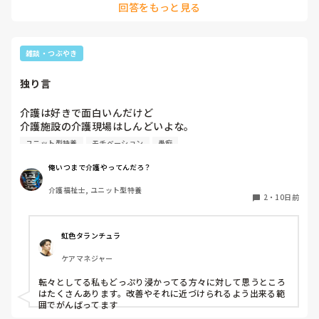
回答をもっと見る
言の様な大声で注意してくる職員もいます。実際パワハラなの
愚痴を言えば自分に戻ってくる。

かな？思う事が多々あり。自分も悩んでました。
会社全体の事を言われると、社員の自分としてはすごく重く
受け止めてしまい。自分が悪いと。

雑談・つぶやき
自分がリーダー立場でなければよいのだろうかと。いい加減
降りたいです。しかし次がいないから等。

独り言
不満愚痴を言っているスタッフさんは、ごもっともな事を言
介護は好きで面白いんだけど

っているのは確か？かもしれません。

介護施設の介護現場はしんどいよな。

ユニット型特養
モチベーション
愚痴
いち社員、たかが社員の私としてはどうしてよいかわからら
最近夜勤がもうほんとにやりたくない。

ないです。

普通に夜寝たい。

俺いつまで介護やってんだろ？
会社を変える立場ではないですが、

でも夜勤やらないと常勤にはなれないし、給料も下がる。

上の不満をスタッフさんより言われてしまうと…。

介護福祉士, ユニット型特養
2
・
10日前
かといってデイは嫌だわ。給料安いし。

大変モヤモヤしてます。

毎日風呂とレクあってめんどくさそう。笑

虹色タランチュラ
失礼しました。

最近仕事のモチベがほんとにない。

ケアマネジャー
無難に事故なく淡々と仕事こなせればいいやって感じになっ
てきてしまったな。

転々としてる私もどっぷり浸かってる方々に対して思うところ
はたくさんあります。改善やそれに近づけられるよう出来る範
実際働いてみないと施設がどんなもんか分からないのがなか
囲でがんばってます
なかにやばいよな。あれ？なんかこの施設変かも？ってちょ