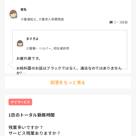
店長に「給料が振り込まれてないし変な話、一方的に退職さ
れてる落ちはないよね？」と聞いたら「月末にスタッフのタ
匿名
イムカードのチェックしてるし退職してないから月末処理を
介護福祉士, 介護老人保健施設
お願いしてるから振り込まれてるはずだけど」と。いくら1
1
・
2日前
時間、働いた時給分や時間外に働いた金額が少ないとはいえ
一銭も振り込まれて無いなんて酷すぎると思った。労働基準
局に連絡するべきでしょうか？

まさきよ
介護職・ヘルパー, 初任者研修
あとスタンドのライングループから久々に(1年ぶりぐらい)
ラインが届いて見ると前の店長の個人ラインと何故か自分が
お疲れ様です。

グループから強制的に外されてた事に気がつく。仲の良いス
タッフに、こっそり聞いてみたら「副店長がグループライン
お給料面のお話はブラックではなく、違法なのではありません
って、まだあるの？」から始まったらしくメンバーを見て前
か?

お近くの労働基準局に相談すべきだと思います。

の店長が居たらしく、つあでにって感じで月に一回しか出勤
回答をもっと見る
しない自分をグループから外したらしい。訳ありで今は来て
ライングループから外されるのは、嫌がらせではなく、パワハ
いない他のスタッフは(このスタッフも月に一回の出勤)何故
ラでしょう。

かグループラインから外れてはいない。個人的には副店長の
その件に関しても、労基署に相談すべきです。
嫌がらせにしか思えなくなってしまった。詳しい理由は別に
デイサービス
してブラックに思えてしまいます。
1日のトータル勤務時間
残業多いですか？

サービス残業ありますか？
