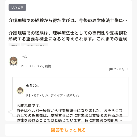
リハビリ
介護現場での経験から得た学びは、今後の理学療法士像にど
のようにつながる...
介護現場での経験は、理学療法士としての専門性や支援観を
形成する重要な機会になると考えられます。これまでの経験
を振り返り、今後どのような理学療法士でありたいと考えて
理想
モチベーション
いますか。その目標や理想像に影響を与えた経験について
も、具体的にお聞かせください。
トム
PT・OT・リハ, 病院
2
・
07/03
金魚ばち
PT・OT・リハ, デイケア・通所リハ
お疲れ様です。

自分はヘルパー経験から作業療法士になりました。おそらく共
通しての理想像は、支援するときに対象者は支援者の評価が具
体性を帯びることではと感じています。特に対象者の技能を評
価しなければ、こちらの提案は絵に描いた餅で何の役にもたた
回答をもっと見る
ないと実感できるからです。今も、本人評価、支援者評価を元
に、支援方法の提案をアレンジしています。
