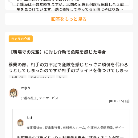
か、みたいな感じだと思います。

写真なんでしょうか。是非ください。話のネタになります」
介護歴は十数年経ちますが、以前の同僚も何度も転職し合う職
言葉でパワハラを受けたほうがまだ誰かに訴えられるのに…
と。連絡先を交換したのち、全て送りました。もちろん自分の
場を見つけています。逆に我慢してやってる同僚はやはり愚痴
携帯からはめちゃくちゃ喜んで揉んでた写真以外は消しまし
で辞める、辞めるって話してます。

と思う反面、私の感じ方の問題なのかも…とも思います。

回答をもっと見る
た。俺にとってはあんなに喜んでいただいたのは初めてだった
結論になりますが、若いのなら転職を勧めます、嫌々働いては
また、ショートステイ配属になるとは入職当日まで知らなか
ので、思い出です。

心身壊れますから。
ったのでめまぐるしく変わる利用者の方にヘトヘトしてま
写真を送ったあと息子さんからは「こんなにも寄り添った対応
す。色んなことを覚えないといけないのに、なにもできない
していただきありがとうございます。写真は親族で共有し、酒
のにと。

のつまみにしたいと思います」みたいな感じのお返事をいただ
きょうの介護
きました。やり取りはその日その時だけでした。

この支援以降同様のことは一切行ってません。これが最初で最
ですが、また転職…なんて出来ない。

【職場での先輩】に対し介助で危険を感じた場合
後の要望を全て叶えたやつですね。

短期離職ばかりだと、我慢できない人になってしまうと思っ
後日談ですが、この利用者が亡くなった日、担当の俺は夜の店
ています。

で本物を揉んでましたね。
移乗の際、相手の力不足で危険を感じとっさに頭側を代わろ
うとしてしまったのですが相手のプライドを傷つけてしまっ
どういうモチベーションでやっていけばいいのか…教えて下
たかなと後悔しています…

トラブル
モチベーション
ケア
さい。

その後泣いていたようで上司と話しており悶々としていま
かやり
す…

介護福祉士, デイサービス
(直接私に何か言われたわけではないのですが)

8
・
15日前
明日からどのような心持ちで働けばいいかと悶々としていま
す。
シオ
介護福祉士, 従来型特養, 有料老人ホーム, 介護老人保健施設, デイケ
ア・通所リハ, 訪問介護, ユニット型特養, 障害者支援施設, 小規模多
機能型居宅介護
先輩職員のプライドよりも利用者を安全に移乗することが第一