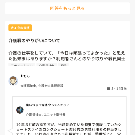
こちょこ思う。

回答をもっと見る
この施設にどっぷり浸かってる職員は違和感はなく、俺と同
じように転職してきた職員は違和感を感じるってやつね。

きょうの介護
誰も違和感はなく、これが普通だよ？みたいな。

視野狭いなぁと思ったり、なんか意見してもめんどくさくな
介護職のやりがいについて
るから黙っとこってなったり。

介護の仕事をしていて、「今日は頑張ってよかった」と思え
た出来事はありますか？利用者さんとのやり取りや職員同士
の出来事など、どんなことでも構いません。ぜひ教えてくだ
モチベーション
介護福祉士
施設
さい。
おもち
介護福祉士, 介護老人保健施設
5
・
14日前
俺いつまで介護やってんだろ？
介護福祉士, ユニット型特養
10年ほど前の話ですが、当時勤めていた特養で併設していたシ
ョートステイのロングショートの96歳の男性利用者の担当をし
てました。いわゆるセクハラ利用者でしたが、愛嬌がよく、冗