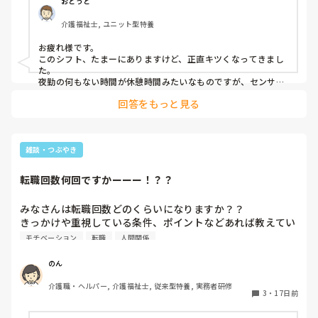
おとうと
ギリギリ4勤じゃねぇかな

介護福祉士, ユニット型特養
理想は3勤くらいだけど( ´-｀)

お疲れ様です。

５勤最終日に夜勤あるとはいえ、ロング夜勤で拘束時間長く
このシフト、たまーにありますけど、正直キツくなってきまし
て、なんだかんだ忙しいわけで、仮眠もなく、朝まで寝ずに
た。

仕事してるわけです。

夜勤の何もない時間が休憩時間みたいなものですが、センサー
やナースコールなどがあって確実に休めることは少ないです。

回答をもっと見る
休みの日は疲れて出不精や引きこもりになるのもわかる気がし
そりゃ休みは家から余計出れねぇよ(´･ω･｀)
ます。
雑談・つぶやき
転職回数何回ですかーーー！？？
みなさんは転職回数どのくらいになりますか？？

きっかけや重視している条件、ポイントなどあれば教えてい
モチベーション
転職
人間関係
のん
介護職・ヘルパー, 介護福祉士, 従来型特養, 実務者研修
3
・
17日前