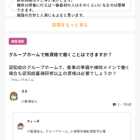
離床は順番に行えば一番最初の人はそのくらいになるのは理解
できます。

施設の方針と人員にもよると思います。
回答をもっと見る
施設運営
グループホームで無資格で働くことはできますか？
認知症のグループホームで、食事の準備や掃除メインで働く
場合も認知症基礎研修以上の資格は必要でしょうか？

無資格でも大丈夫でしょうか？
グループホーム
きき
介護福祉士
3
・
7日前
ティーダ
介護福祉士, グループホーム, 小規模多機能型居宅介護