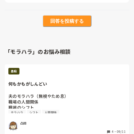
回答を投稿する
「モラハラ」のお悩み相談
愚痴
何もかもがしんどい
夫のモラハラ（無視やため息）

職場の人間関係

職場のシフト

モラハラ
シフト
人間関係
実母

子育て

凸凹
自分の体調の変化

4
・
09/11