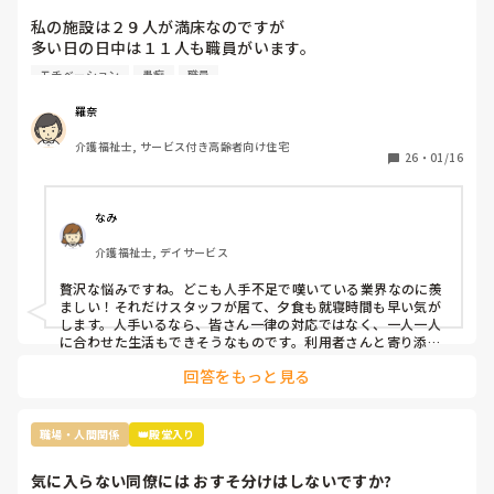
私の施設は２９人が満床なのですが

多い日の日中は１１人も職員がいます。

なので暇すぎて仕事内容がないです。

モチベーション
愚痴
職員
2人は掃除担当なので居室掃除やシーツ交換は

掃除担当がされるのですが、介護側の職員のすることもない
羅奈
ため廊下の掃除や壁拭き、手すり消毒などの掃除をしていま
介護福祉士, サービス付き高齢者向け住宅
す。

26
・
01/16
レクは午前と午後にしているし、他に何か職員がしたらいい
と思う仕事内容ってありますか？

なみ
不満なのは16時までの勤務の職員が多いので、16時〜18時
介護福祉士, デイサービス
は2人です。17時夕食が提供されるのですが

早く食べてもらって18時までには全員寝てもらうんです。
贅沢な悩みですね。どこも人手不足で嘆いている業界なのに羨
ましい！それだけスタッフが居て、夕食も就寝時間も早い気が
します。人手いるなら、皆さん一律の対応ではなく、一人一人
に合わせた生活もできそうなものです。利用者さんと寄り添っ
て会話をしてニーズを拾い上げたり、散歩に行ったり、イベン
回答をもっと見る
トを開催したり、工作レクをしてみたり…やることを探せばい
くらでも出てくるのが介護です。スタッフ同士で世間話して時
間を潰していませんか？利用者様の生活の質向上のために何が
できるか、今一度模索してみてはいかがでしょうか。
職場・人間関係
👑殿堂入り
気に入らない同僚には おすそ分けはしないですか?