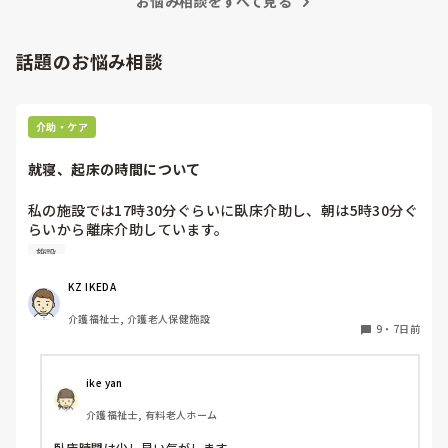
お悩み相談をすべて見る
話題のお悩み相談
介助・ケア
就寝、起床の時間について
私の施設では17時30分ぐらいに臥床介助し、朝は5時30分ぐ
らいから離床介助しています。

順番は当然、身体状態や体調面を考慮して決めています。そ
施設
れにしても、臥床時間も離床時間も早すぎる気がするのです
が、みなさんの施設は何時ごろから臥床、離床されてます
KZ IKEDA 
か？
介護福祉士, 介護老人保健施設
9
・
7日前
ike yan
介護福祉士, 有料老人ホーム
臥床時間は少し早い気がします。
