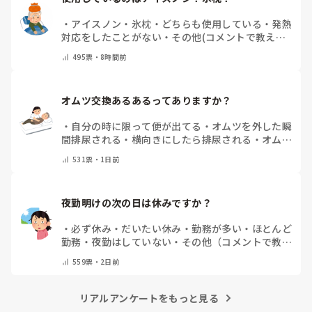
・
アイスノン
・
氷枕
・
どちらも使用している
・
発熱
対応をしたことがない
・
その他(コメントで教えて
ください)
495
票・
8時間前
オムツ交換あるあるってありますか？
・
自分の時に限って便が出てる
・
オムツを外した瞬
間排尿される
・
横向きにしたら排尿される
・
オムツ
のテープがよくちぎれている
・
パットにたっぷり収
531
票・
1日前
まっていると快感
・
その他（コメントで教えてくだ
さい）
夜勤明けの次の日は休みですか？
・
必ず休み
・
だいたい休み
・
勤務が多い
・
ほとんど
勤務
・
夜勤はしていない
・
その他（コメントで教え
てください）
559
票・
2日前
リアルアンケートをもっと見る