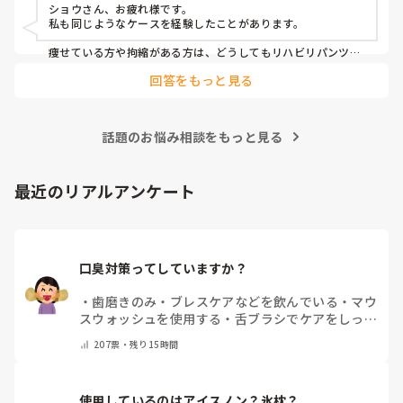
護
ショウさん、お疲れ様です。

私も同じようなケースを経験したことがあります。

痩せている方や拘縮がある方は、どうしてもリハビリパンツと
身体の間に隙間ができやすく、そこから尿漏れしてしまうこと
回答をもっと見る
がありますよね。

私が勤務していた施設では、まずリハビリパンツやパッドの当
て方を見直していました。パッドがしっかり立ち上がっている
話題のお悩み相談をもっと見る
か、陰部にきちんとフィットしているかを確認するだけでも漏
れが改善することがありました。

それでも漏れが続く場合は、サイズが本当に合っているかを再
最近のリアルアンケート
検討したり、メーカーを変更して試すこともありました。同じ
Mサイズでもメーカーによってフィット感や股上、ギャザーの
形状が違うため、相性が良いものが見つかることもあります。

また、拘縮が強い方は姿勢や体位によって尿の流れ方も変わる
口臭対策ってしていますか？
ため、排泄後の状態を職員間で共有し、「どこから漏れている
のか」を確認しながら対策を考えていました。

・
歯磨きのみ
・
ブレスケアなどを飲んでいる
・
マウ
一度で解決することは少ないですが、オムツやパッドの種類、
スウォッシュを使用する
・
舌ブラシでケアをしっか
当て方、交換時間などを少しずつ見直していくことで改善した
りする
・
フリスクをかじる
・
自分の口臭は気にして
ケースもありました。
207
票・
残り15時間
いない
・
その他（コメントで教えてください）
使用しているのはアイスノン？氷枕？