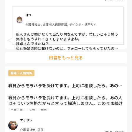
まうことは百も承知だけど、周りの人達の黒い部分が見えて
しまって怖い(T＿T)

私だって先輩の色んなとこ言えずに1人で抱え込み、周りは
ぱつ
フォローしながらやり遂げてるのって差別されてるみた
介護福祉士, 介護老人保健施設, デイケア・通所リハ
い。。。

新人潰しじゃないとは思うけど、モラハラに近い💦
新人さんは動けなくて当たり前なんですが、忙しいとそう思う
気持ちもうすれてきてしまいますよね。

妊婦さんですかね？

私も妊婦の時は動けないのと、フォローしてもらっていたの
で…。

回答をもっと見る
復帰後動けるようになったら言われることもなくなりますし！

今は気にせず、自分のできる仕事をしていきましょう。
職場・人間関係
職員からモラハラを受けてます。上司に相談したら、あの人
はそういう性格だ...
職員からモラハラを受けてます。上司に相談したら、あの人
はそういう性格だからと言って解決しません。このまま続け
ていけないので辞めようと思います。同じように職員から、
モラハラ
上司
職員
マッサン
介護福祉士, 病院