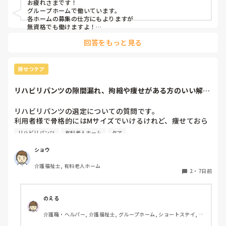
お疲れさまです！

グループホームで働いています。

各ホームの募集の仕方にもよりますが

無資格でも働けますよ！

回答をもっと見る
認知症に関してはもしかしたら

施設内での研修はあるかも？

ただ、グループホームは利用者様がMAX9名で、その中に介助
排せつケア
出来る職員がいて基本はは全ての業務をこなすので

私のところでは1日に早、日、遅、夜の4人がいれば対応出来て
リハビリパンツの隙間漏れ、拘縮や痩せがある方のいい解決
います。

策ないですか？
（本当に人がいない時ですが…最悪早番以外いなくても、それ
以外が残業する事で対応出来ています。）

リハビリパンツの選定についての質問です。

利用者様で骨格的にはMサイズでいけるけれど、痩せておら
なのでそういう人が足りていない施設にとっては貴重な存在に
れたり、拘縮等で隙間ができ、そこから漏れてしまう方がた
なるし、直接介助しなくても現場で利用者様と会話はするの
リハビリパンツ
有料老人ホーム
ケア
まにおられるのですが、何かいい解決策はないでしょうか？

で、ご自身にも良い経験になると思います。

ちなみに、パッドも当てている方がほとんどです。

ショウ
そこから興味があればですが、資格取得支援が受けられる可能
性もありますし(^^)

介護福祉士, 有料老人ホーム
みなさんの施設での対策や、おすすめの選び方・当て方など
2
・
7日前
があれば教えていただきたいです。

よろしくお願いいたします。
のえる
介護職・ヘルパー, 介護福祉士, グループホーム, ショートステイ, デ
イサービス, デイケア・通所リハ, 訪問介護, 小規模多機能型居宅介