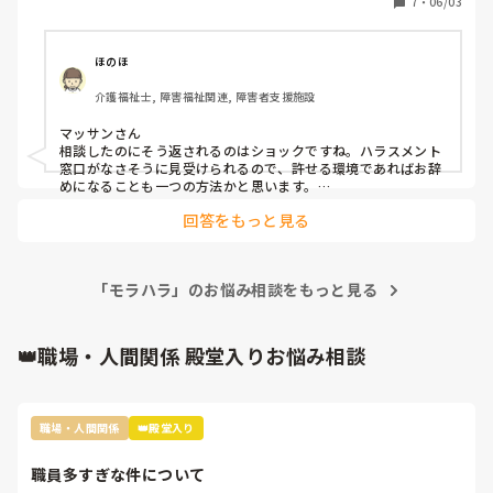
7
・
06/03
ほのほ
介護福祉士, 障害福祉関連, 障害者支援施設
マッサンさん

相談したのにそう返されるのはショックですね。ハラスメント
窓口がなさそうに見受けられるので、許せる環境であればお辞
めになることも一つの方法かと思います。

回答をもっと見る
私はバラして欲しくない個人情報を管理職からバラされまし
た。また、その管理と同じ業務で、考え直したほうがいいこと
を同僚に伝えたことが管理の耳に入り、追いかけられそうにな
りました。他の職員がその管理を止めてくれました。

「モラハラ」のお悩み相談をもっと見る
私の場合は相談を聞いて受け止めてもらい、対処をしていただ
いているので安心して現在もいられます。

👑職場・人間関係 殿堂入りお悩み相談
あの人はそういう性格で逃げてもらわれるのはマッサンさんに
対して失礼です。
職場・人間関係
👑殿堂入り
職員多すぎな件について