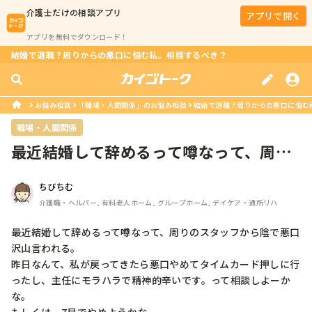
介護士
だけの相談アプリ
アプリで開く
アプリを無料でダウンロード！
結婚で退職？周りからの悪口に悩む私。相談するべき？
お悩み相談
「職場・人間関係」のお悩み相談
結婚で退職？周りからの悪口に悩む
職場・人間関係
最近結婚して辞めるって噂なって、周り
のスタッフから陰で悪口沢山言われる...
ちびちむ
介護職・ヘルパー, 有料老人ホーム, グループホーム, デイケア・通所リハ
最近結婚して辞めるって噂なって、周りのスタッフから陰で悪口
沢山言われる。

昨日なんて、私が戻ってきたら悪口やめてタイムカード押しに行
ったし、主任にモラハラで精神的辛いです。って相談しよーか
な。
