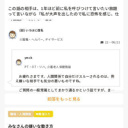
この話の相手は、1年ほど前に私を呼びつけて言いたい放題
って言いながら『私が大声を出したので私に恐怖を感じ、仕
事が一緒にできない』と因縁をつけてきた 看護師Nなんです
人間関係
ストレス
職場
が…

(旧) いろはに改名
当時、現場にいた関係者に事情聴取をした結果、 レクリエ
介護職・ヘルパー, デイサービス
ーションも止まらなかったし、誰も仲裁には来なかったので
22
・
06/21
思ったほど大声を出しているようには聞こえなかったという
結論がでたのに、この看護師『 周りがなんと言っても、私
は、あの時、大声を出されて恐怖を感じた』とずっと言い続
ymck
けていて、この話を境に、敵意というより憎悪をむき出しに
PT・OT・リハ, 介護老人保健施設
するようになってきました。

　お疲れさまです、人間関係で自分だけスルーされるのは、例
そんなある日のことです。看護師Nがどこかに旅行に行って
え嫌いな相手でも気分の悪いものですね。

きたのでお土産をみんなの連絡用のレターケースの中に入れ
あったんですが、私のところにだけ入っていなかったです
　ご質問の一般常識としてまかり通るかという話ですが、まか
り通りはするけど別の意味で良くないことだと思います。つま
ね。

回答をもっと見る
り、お土産誰に配るかは本人の自由ではありますが、特定の一
人だけのけ者にするのはハラスメントに相当するということで
まあ、もらったところでお礼を言わなきゃいけないと思うと
す。とはいえ「うっかり忘れてた」可能性も否定できません
貰わなくてよかったな。と思うのですが…

し、故意にのけ者にしていた証拠もないのが難しいですね。

職場・人間関係
👑殿堂入り
この件に関しては管理者宛に『私もどこかに行ってお土産を
　相手に合わせた対応をするということは、相手と同じレベル
みなさんの嫌いな働き方
になるということです。おっしゃる通り、ご自身はお相手をの
買ってきた場合、この看護師Nにはあげようとは思いません