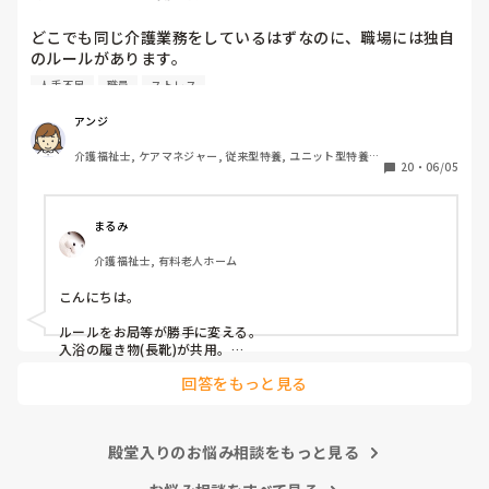
け者にしない、ハラスメント加害者にならないことが大切だと
が、私が気に入らない職員には看護師Nがやったようにお土
思います。
どこでも同じ介護業務をしているはずなのに、職場には独自
産を配らなくてもいいのでしょうか』という内容(プラス、
のルールがあります。

いままでの私に対しての悪行についても一緒に…)について
その中でもみなさんが、これだけは嫌だと思う働き方はなん
の手紙を作っているところなんですが…

人手不足
職員
ストレス
でしょうか？

私は

たた、あくまで手紙(質問書)のなかのことで、私としては、
アンジ
連帯責任が強すぎる職場

たとえ気に入らない職員がいたとしてもみんなの目に見える
介護福祉士, ケアマネジャー, 従来型特養, ユニット型特養, 
働かない人のカバーが当たり前の職場

行為なので、他の職員もいい思いをしないと思うので、特定
20
・
06/05
居宅ケアマネ
個々の仕事の領域と責任が曖昧な職場

の気に入らない職員にお土産をお裾分けをしないということ
休みの日まで出勤がある職場

はしないつもりいますが、看護師Nがやった行為は 一般常識
家でやってきてと平気で仕事を渡される職場

としてまかり通るのでしょうか?

まるみ
介護福祉士, 有料老人ホーム
こんにちは。

ルールをお局等が勝手に変える。

入浴の履き物(長靴)が共用。

回答をもっと見る
が嫌ですw
殿堂入りのお悩み相談をもっと見る