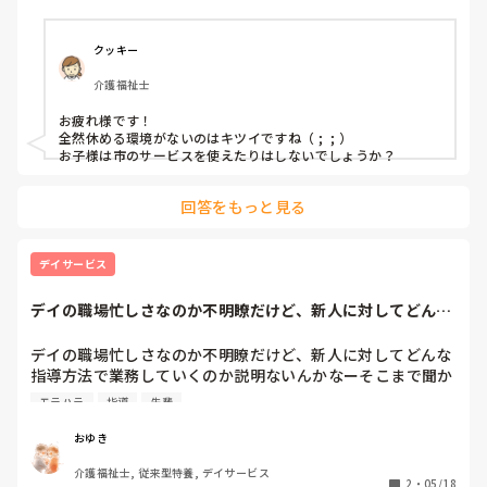
もう…しんどい…何も出来なくなってきた。

洗濯や、食事作りは何とかしてるけど…。

クッキー
介護福祉士
辛くて。

お疲れ様です！

人間不信にもなってきた。
全然休める環境がないのはキツイですね（ ;  ; ）

お子様は市のサービスを使えたりはしないでしょうか？
回答をもっと見る
デイサービス
デイの職場忙しさなのか不明瞭だけど、新人に対してどんな
指導方法で業務し...
デイの職場忙しさなのか不明瞭だけど、新人に対してどんな
指導方法で業務していくのか説明ないんかなーそこまで聞か
なきゃ上は動かないのかなー💦その時点で聴き疲れが生じて
モラハラ
指導
先輩
いる。

実際に覚えが悪いとか上司に相談されてるみたいだし、将来
おゆき
私たちと同等の仕事が出来るようになるとは思えないっ
介護福祉士, 従来型特養, デイサービス
て。。。6ヶ月目に入ってお腹が出てきて、負担をかけてし
2
・
05/18