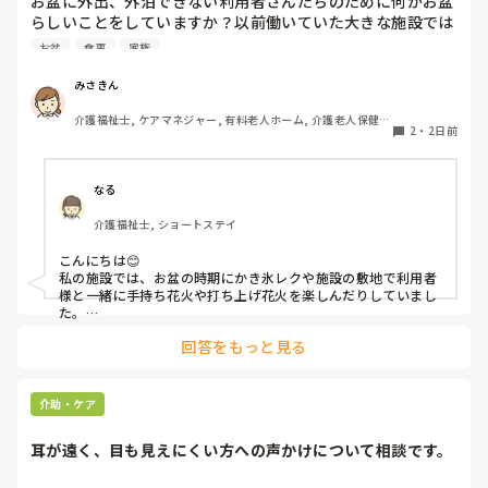
お盆に外出、外泊できない利用者さんたちのために何かお盆
らしいことをしていますか？以前働いていた大きな施設では
実際に住職さんを呼びご焼香できるようにそれ用のスペース
お盆
食事
家族
を毎年設けていました。それ以外は、食事内容が変わる、家
族が面会に来る…などでした。お盆まであと少しです。何か
みさきん
していることがあればぜひシェアよろしくお願いします。
介護福祉士, ケアマネジャー, 有料老人ホーム, 介護老人保健施
2
・
2日前
設, グループホーム, 病院
なる
介護福祉士, ショートステイ
こんにちは😊

私の施設では、お盆の時期にかき氷レクや施設の敷地で利用者
様と一緒に手持ち花火や打ち上げ花火を楽しんだりしていまし
た。

みさきんさんの住職さんを呼んでご焼香できる機会があるのは
回答をもっと見る
利用者様にとっても良い経験にもなりますね！
介助・ケア
耳が遠く、目も見えにくい方への声かけについて相談です。