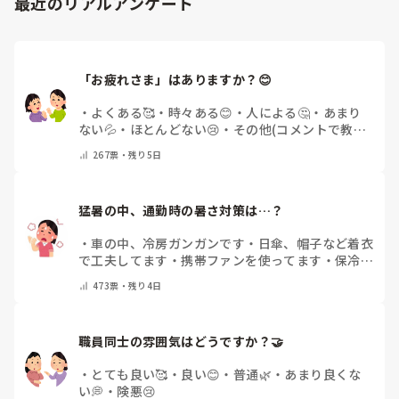
最近のリアルアンケート
「お疲れさま」はありますか？😊
・
よくある🥰
・
時々ある😊
・
人による🤔
・
あまり
ない💦
・
ほとんどない😢
・
その他(コメントで教え
てください)
267
票・
残り5日
猛暑の中、通勤時の暑さ対策は…？
・
車の中、冷房ガンガンです
・
日傘、帽子など着衣
で工夫してます
・
携帯ファンを使ってます
・
保冷剤
を持ち運んでいます
・
特に暑さ対策はしていませ
473
票・
残り4日
ん
・
その他（コメントで教えて下さい）
職員同士の雰囲気はどうですか？🤝
・
とても良い🥰
・
良い😊
・
普通🌿
・
あまり良くな
い💭
・
険悪😢