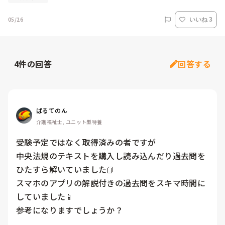
05/26
いいね 3
4
件の回答
回答する
ぱるてのん
介護福祉士, ユニット型特養
受験予定ではなく取得済みの者ですが

中央法規のテキストを購入し読み込んだり過去問を
ひたすら解いていました📘

スマホのアプリの解説付きの過去問をスキマ時間に
していました📱

参考になりますでしょうか？