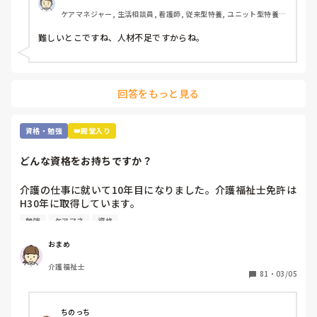
ケアマネジャー, 生活相談員, 看護師, 従来型特養, ユニット型特養, 
社会福祉士
難しいとこですね、人材不足ですからね。
回答をもっと見る
資格・勉強
👑殿堂入り
どんな資格をお持ちですか？
介護の仕事に就いて10年目になりました。介護福祉士免許は
H30年に取得しています。

職場では次の資格にケアマネの資格を勧められます。なんと
勉強
ケアマネ
資格
なく参考書を買ってはみましたが、自分にとって何を取得す
るべきかに悩んでいます。

おまめ
介護福祉士
ユマニチュードや認知症ケア専門士の資格は興味がありま
81
・
03/05
す。

これから1年間くらいを勉強にあてて受験したいなと考えて
います。

ちのっち