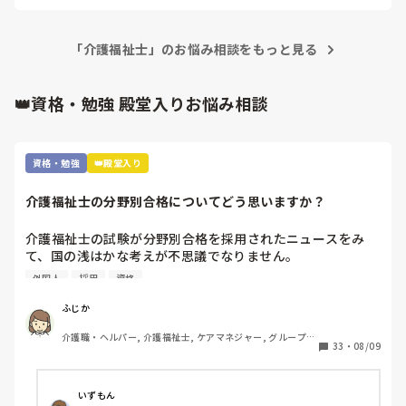
しかし、多くの法人、事業所は、高額なお金を払うので、本来
は頼りたくありません＝つまり、紹介するなら、求める人財を
強く希望されるわけですね…　余程思いがマッチングしないと
「介護福祉士」のお悩み相談をもっと見る
難しいとも言えますね…

紹介率が30%では高いと断る所、そして紹介会社としてどこま
で譲歩できるか…　など、ですね…　逆にお聞きしたいくらい
ですが、なぜハローワークではダメなのでしょう？　求人誌も
👑資格・勉強 殿堂入りお悩み相談
あるのですけども、紹介会社優先のご意見を聞いてみたくて、
ですね…

今までの所もですが、他の紹介会社も多く、募集もしてない職
種の件で電話があったり、同じ所から別担当者からの電話が同
資格・勉強
👑殿堂入り
日以後あったりで、非常に迷惑なのが、事務所や管理者経験者
として思うところです。紹介会社もよいですが、それだけでベ
スト、とは思えませんけど…
介護福祉士の分野別合格についてどう思いますか？
介護福祉士の試験が分野別合格を採用されたニュースをみ
て、国の浅はかな考えが不思議でなりません。

利用は、外国人の合格率の引き上げと、介護福祉士の人材確
外国人
採用
資格
保のためといいますが…

根本的に介護へ転職しようと思う方が少なくなってきている
ふじか
のに、高齢者は増加傾向です。

介護職・ヘルパー, 介護福祉士, ケアマネジャー, グループホ
年々、介護福祉士の試験が容易になり、資格意義がなくなっ
33
・
08/09
ーム, 訪問介護
てきており、何だか悲しくなってきます。

介護福祉士を軽んじられそうで悲しいです。皆さんは、分野
別合格についてどう思われますか？
いずもん