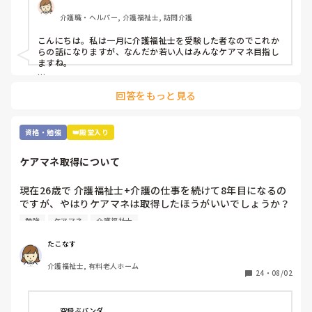
介護職・ヘルパー, 介護福祉士, 訪問介護
皆さんはどんな資格を取得されていますか？

また介護福祉士取得済みでこれから資格取得を試みていられ
こんにちは。私は一月に介護福祉士を受験した者なのでこれか
る方は何を目標にされていますか？

らの話になりますが、なんだか若い人はみんなケアマネ目指し
ますね。

追記:

まぁ「介護のプロ」でもなんでもいいと思いますが、介護福祉
介護福祉士取得前に

回答をもっと見る
士取ってからそれから何がしたいかって人それぞれですね。

鼻腔内・口腔内の喀痰吸引

胃瘻・腸ろうの経管栄養 の資格は持ってます。

私はテレビの影響か訪問ヘルパーやってるからか「遺品整理」
あと、元美容師アシスタントなので美容師免許もあります。
とか興味ありますね。

資格・勉強
👑殿堂入り
けどとんな資格にせよ「カネ」でしたね。

ケアマネ取得について
雑談すみません。
現在26歳で 介護福祉士+介護の仕事を続けて8年目になるの
ですが、やはりケアマネは取得したほうがいいでしょうか？ 
費用も時間もかかるので悩んでますが、、 ちなみに今は有
勉強
ケアマネ
介護福祉士
料で夜勤を月7,8回やってる状況です。なかなか勉強にも手
がつかず 

たこなす
皆さんは どうですか？
介護福祉士, 有料老人ホーム
24
・
08/02
空飛ぶパンダ