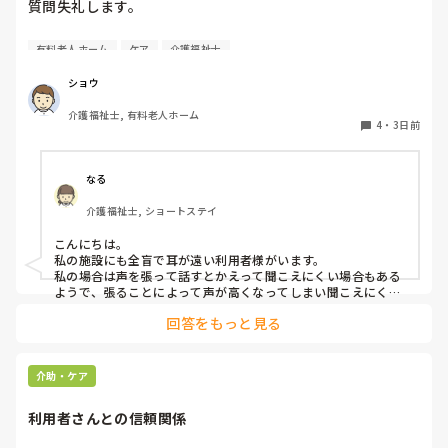
質問失礼します。

耳が遠く、目もあまり見えていない利用者様への声かけにつ
有料老人ホーム
ケア
介護福祉士
いて質問です。

現在、私は「大きな声で、ゆっくり耳元でお話しする」とい
ショウ
う方法で対応しています。

介護福祉士, 有料老人ホーム
聞き取れると安心していただける方なので何とか理解しても
4
・
3日前
らっているのですが、毎日のことなのでかなり喉に負担がか
かり、痛めてしまうことがあります。

なる
みなさんの職場で、このような方と関わる際に工夫している
介護福祉士, ショートステイ
ことや、喉に負担をかけずに意思疎通ができる良い方法など
があればぜひ教えていただきたいです。

こんにちは。

私の施設にも全盲で耳が遠い利用者様がいます。

よろしくお願いします。
私の場合は声を張って話すとかえって聞こえにくい場合もある
ようで、張ることによって声が高くなってしまい聞こえにくい
のだと思います。その為少しトーンを落とし話しかけるように
回答をもっと見る
しています。

なかなか対応が難しいですよね💦
介助・ケア
利用者さんとの信頼関係