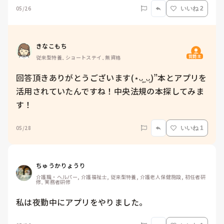
05/26
いいね 2
きなこもち
質問主
従来型特養, ショートステイ, 無資格
回答頂きありがとうございます(⋆ᴗ͈ˬᴗ͈)”本とアプリを
活用されていたんですね！中央法規の本探してみま
す！
05/28
いいね 1
ちゅうかりょうり
介護職・ヘルパー, 介護福祉士, 従来型特養, 介護老人保健施設, 初任者研
修, 実務者研修
私は夜勤中にアプリをやりました。