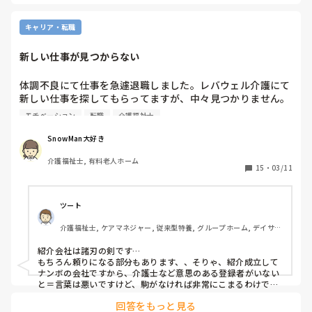
と思います。
キャリア・転職
新しい仕事が見つからない
体調不良にて仕事を急遽退職しました。レバウェル介護にて
新しい仕事を探してもらってますが、中々見つかりません。
足首を痛めていて走れないが、希望介護で走る必要あります
モチベーション
転職
介護福祉士
か?危険な時は分かりますが…。2回目希望休（別で夜勤専従
している為）以外で週4日での勤務希望とは、中々仕事見つ
SnowMan大好き
からないんでしょうか?
介護福祉士, 有料老人ホーム
15
・
03/11
ツート
介護福祉士, ケアマネジャー, 従来型特養, グループホーム, デイサー
ビス
紹介会社は諸刃の剣です…

もちろん頼りになる部分もあります、、そりゃ、紹介成立して
ナンボの会社ですから、介護士など意思のある登録者がいない
と＝言葉は悪いですけど、駒がなければ非常にこまるわけで
す…

回答をもっと見る
なので、登録者にはそれはそれは親切な対応、物言いですね…
