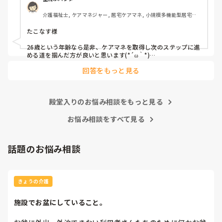
介護福祉士, ケアマネジャー, 居宅ケアマネ, 小規模多機能型居宅介
護, 社会福祉士
たこなす様

26歳という年齢なら是非、ケアマネを取得し次のステップに進
める道を掴んだ方が良いと思います(*´ω｀*)

正直、良くも悪くも自身の能力次第で広がる可能性があります
回答をもっと見る
よ。
殿堂入りのお悩み相談をもっと見る
お悩み相談をすべて見る
話題のお悩み相談
きょうの介護
施設でお盆にしていること。