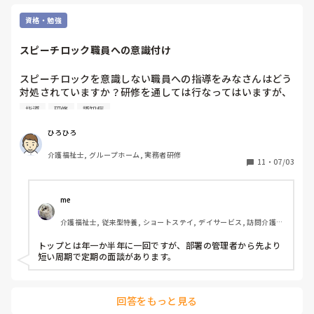
資格・勉強
スピーチロック職員への意識付け
スピーチロックを意識しない職員への指導をみなさんはどう
対処されていますか？研修を通しては行なってはいますが、
なかなか響きません。皆様の施設で行なわれていること何で
指導
研修
認知症
もいいですのでよろしくお願いします。
ひろひろ
介護福祉士, グループホーム, 実務者研修
11
・
07/03
me 
介護福祉士, 従来型特養, ショートステイ, デイサービス, 訪問介護, 
ユニット型特養
トップとは年一か半年に一回ですが、部署の管理者から先より
短い周期で定期の面談があります。
回答をもっと見る