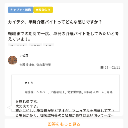
キャリア・転職
👑殿堂入り
カイテク、単発介護バイトってどんな感じですか？
転職までの期間で一度、単発の介護バイトをしてみたいと考
えています。

ですが単発バイトを求めてるってことはそれなりに忙しい施
アルバイト
未経験
転職
設…経験ない足手まといはダメか…？など考えてしまい、な
かなか踏み出せずにいます。

小松菜
介護福祉士, 従来型特養
もし経験ある方いらっしゃいましたら、どんな感じだったか
15
・
02/11
教えてください。
さくら
介護職・ヘルパー, 介護福祉士, 従来型特養, 有料老人ホーム, 介護老
人保健施設, グループホーム, デイサービス, 訪問介護, 初任者研修, 
実務者研修, ユニット型特養, 障害者支援施設
お疲れ様です。

大丈夫ですよ。

確かに忙しい施設様が殆どですが、マニュアルを用意して下さ
る場合が多く、従来型特養のご経験があれば思い切って一度働
かれる事をおすすめします。

回答をもっと見る
施設様のレビューが書かれているので、参考になさると良いか