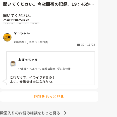
聞いてください。今夜間帯の記録。19：45から
コール頻回。オムツ外し始...
聞いてください。

今夜間帯の記録。

尿汚染
コール
残業
19：45からコール頻回。オムツ外し始まる。21時ズ
ボン脱ぐ。足が痒いとの訴えにワセリン塗布。22:40
なっちゃん
ズボン脱いでるオムツ外し。23:30オムツカバー顔の
横。パットは手すり。ズボンは履いている。リネンは
介護福祉士, ユニット型特養
尿汚染。パジャマはビショビショ。リネン、パジャマ
30
・
11/03
更衣、オムツ新しいのをする。眠れない様子なので、
リビングで見守り。1時トイレに行くと、排尿し、オ
おぼっちゃま
ムツ当て直し。臥床させる。

もううんざり。明日は残業頼まれているからホントや
介護職・ヘルパー, 介護福祉士, 従来型特養
めてほしい。これ打ってたら、イライラ少し解消しま
した。ありがとうございました😊
これだけで、イライラするの？

よく、介護福祉士になれたね。
回答をもっと見る
殿堂入りのお悩み相談をもっと見る