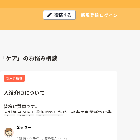
新規登録
ログイン
投稿する
「ケア」のお悩み相談
新人介護職
入浴介助について
皆様に質問です。

入社初日から入浴介助でしたが、過去の事業所では先
入社
入浴介助
モチベーション
ずは利用者さんとのコミュニケーションからでした
が、いきなり入浴ってしんどいです。

なっきー
しかも6時間前後。

介護職・ヘルパー, 有料老人ホーム