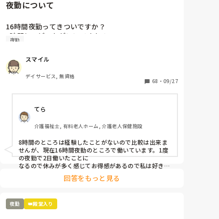
夜勤について
16時間夜勤ってきついですか？

8時間と、どっちがいいですか？
夜勤
スマイル
デイサービス, 無資格
68
・
09/27
てら
介護福祉士, 有料老人ホーム, 介護老人保健施設
8時間のところは経験したことがないので比較は出来ま
せんが、現在16時間夜勤のところで働いています。1度
の夜勤で2日働いたことに

なるので休みが多く感じてお得感があるので私は好きで
す。

回答をもっと見る
きついのはきついですが、1時間仮眠ができるのでなん
とかやれてます。
夜勤
👑殿堂入り