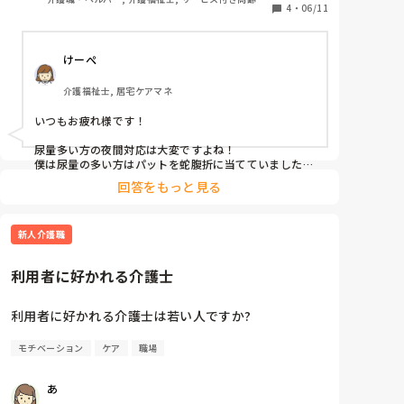
4
・
06/11
向け住宅, 病院, 訪問介護, 障害福祉関連
特に夜用のパットは大きいものを使用し、吸収量は多
いもの臀部側はボトボトてすが、前はほぼ濡れておら
けーぺ
ず1/3程は有効に吸収できていないように思います。

介護福祉士, 居宅ケアマネ
できるだけ臀部側にずらすようにしてますが・・・

オムツの大きさもあり限界があります。

いつもお疲れ様です！

パットの全域を有効に使えるようないい案はございま
せんか？

尿量多い方の夜間対応は大変ですよね！

特に女性の方の対応でご教示ください。

僕は尿量の多い方はパットを蛇腹折に当てていました！

都度交換もいいとおもうんですが、睡眠を優先したい
回答をもっと見る
お尻側に漏れるのを吸収してくれるイメージで当ててま
とおもっております。

した！

よろしくお願いいたします。
参考になりづらいかもしれないアドバイスですいませ
新人介護職
ん。
利用者に好かれる介護士
利用者に好かれる介護士は若い人ですか?
モチベーション
ケア
職場
あ