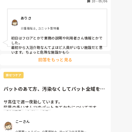
皆様の意見をお聞かせくださいませ。
20
・
05/06
ありさ
介護福祉士, ユニット型特養
初日はフロアとかで業務の説明や利用者さん情報とかで
した。

最初から入浴介助なんてよほど人員がいない施設だと思
います。ちょっと危険な施設かも💦
回答をもっと見る
排せつケア
パットのあて方、汚染なくしてパット全域を活
用したい。
サ高住で週一夜勤しています。

尿量の多いオムツのパットあてかたについてです。

オムツ交換
トイレ
ケア
臥床されている方で、パットを巻くと臀部と陰部を覆
うように巻くように設計されていると思いますが、前
こーさん
の部分が濡れておらず、臀部側が多く濡れて背中側に
汚染することもあります。

介護職・ヘルパー, 介護福祉士, サービス付き高齢者