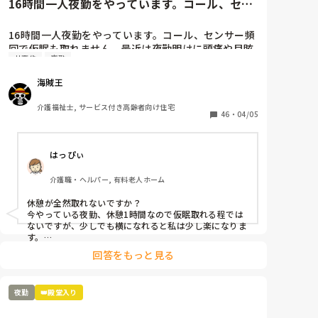
16時間一人夜勤をやっています。コール、セン
サー頻回で仮眠も取れません...
16時間一人夜勤をやっています。コール、センサー頻
回で仮眠も取れません。最近は夜勤明けに頭痛や目眩
サ高住
夜勤
がしてしんどいです(--;)

皆さんの施設では夜勤は休憩ありますか？？
海賊王
介護福祉士, サービス付き高齢者向け住宅
46
・
04/05
はっぴぃ
介護職・ヘルパー, 有料老人ホーム
休憩が全然取れないですか？

今やっている夜勤、休憩1時間なので仮眠取れる程では
ないですが、少しでも横になれると私は少し楽になりま
す。

頭痛、目眩きついですね~

回答をもっと見る
頭痛防止に水分多目に摂り、血の巡りが良くなる健康食
品飲みながらやってます。

明け方にパクッと食べれる軽食があると私は少し楽にな
夜勤
👑殿堂入り
ります。