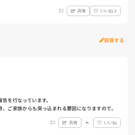
共有
いいね 1
回答する
告を行なっています。

時、ご家族からも突っ込まれる要因になりますので。
共有
いいね