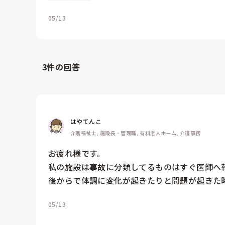
05/13
3
件の回答
はやてんこ
介護福祉士, 施設長・管理職, 有料老人ホーム, 介護事務
お疲れ様です。

私の施設は事故に分類してるものはすぐ医師へ報
後からで体調に変化が起きたりと問題が起きた
05/13