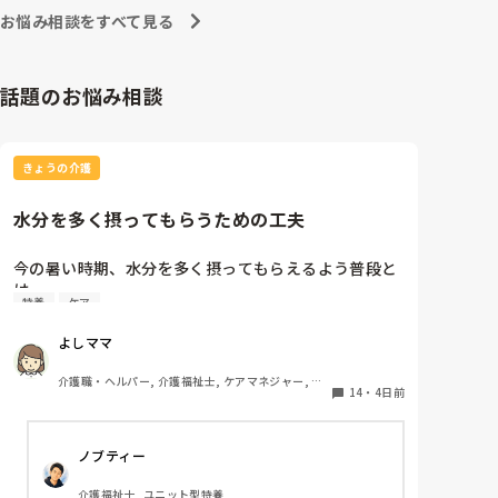
お悩み相談をすべて見る
話題のお悩み相談
きょうの介護
水分を多く摂ってもらうための工夫
今の暑い時期、水分を多く摂ってもらえるよう普段と
は

特養
ケア
違う工夫等をされている事を教えてください。
よしママ
介護職・ヘルパー, 介護福祉士, ケアマネジャー, 従
14
・
4日前
来型特養
ノブティー
介護福祉士, ユニット型特養