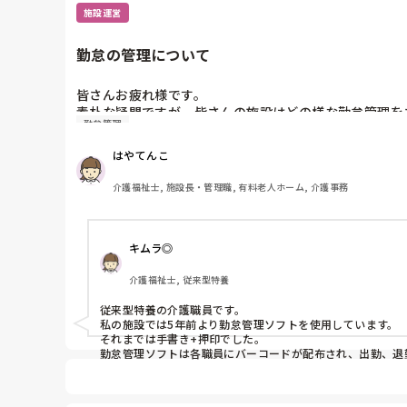
施設運営
勤怠の管理について
皆さんお疲れ様です。

素朴な疑問ですが、皆さんの施設はどの様な勤怠管理を
勤怠管理
はやてんこ
介護福祉士, 施設長・管理職, 有料老人ホーム, 介護事務
キムラ◎
介護福祉士, 従来型特養
従来型特養の介護職員です。

私の施設では5年前より勤怠管理ソフトを使用しています。

それまでは手書き+押印でした。

勤怠管理ソフトは各職員にバーコードが配布され、出勤、退
届けのどれかを提出しなくてはならず、また事前に打つこと
各フロアに勤怠管理ソフトを入れたパソコンを設置してほし