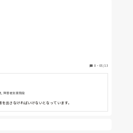
8
・
05/13
連, 障害者支援施設
を出さなければいけないとなっています。
