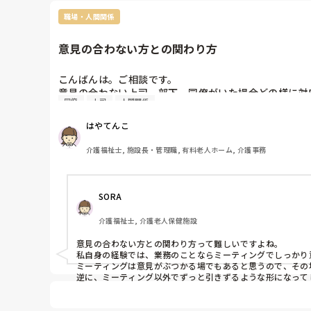
職場・人間関係
意見の合わない方との関わり方
こんばんは。ご相談です。

意見の合わない上司、部下、同僚がいた場合どの様に対
同僚
上司
人間関係
私はのらりくらり相手の話しを聞きながら、タイミング
はやてんこ
介護福祉士, 施設長・管理職, 有料老人ホーム, 介護事務
SORA
介護福祉士, 介護老人保健施設
意見の合わない方との関わり方って難しいですよね。

私自身の経験では、業務のことならミーティングでしっかり
ミーティングは意見がぶつかる場でもあると思うので、その
逆に、ミーティング以外でずっと引きずるような形になって