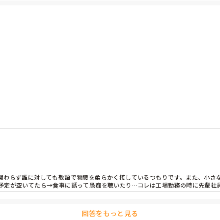
の吸収量が多い部分に位置を合わせて当ててみたり、全てのものをパットに包む
☺️
現場スタッフの皆さんに対して心がけていることを教えていただけます
ない等ご意見をいただけたらと思います。

関わらず誰に対しても敬語で物腰を柔らかく接しているつもりです。また、小さ
予定が空いてたら→食事に誘って愚痴を聴いたり…コレは工場勤務の時に先輩社
回答をもっと見る