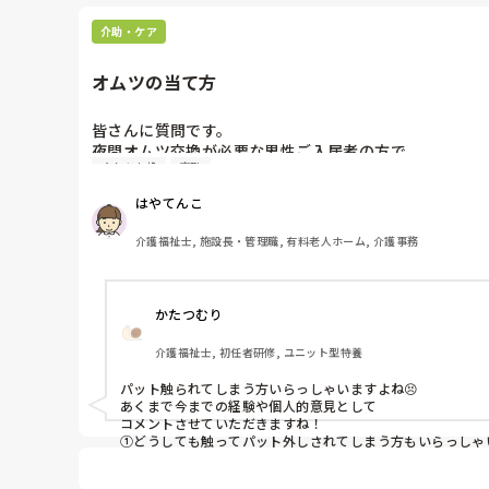
介助・ケア
オムツの当て方
皆さんに質問です。

夜間オムツ交換が必要な男性ご入居者の方で、

オムツ交換
夜勤
①おむつを触る方

②物が小さくて、パットがずれてしまう方

はやてんこ
どの様に対応されていますでしょうか?
介護福祉士, 施設長・管理職, 有料老人ホーム, 介護事務
かたつむり
介護福祉士, 初任者研修, ユニット型特養
パット触られてしまう方いらっしゃいますよね😣

あくまで今までの経験や個人的意見として

コメントさせていただきますね！

①どうしても触ってパット外しされてしまう方もいらっしゃ
も何かしら原因があるのではないかと思います。もちろん、
けて、対応してみるのも1つの手なのではないかと思いました