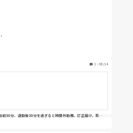
。

1
・
05/14
前30分、退勤後30分を過ぎると時間外勤務、訂正届け、乖離
ければならず非常にめんどくさいです。
