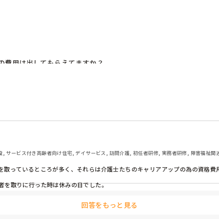
の費用は出してもらえてますか？

それとも休日扱いですか？

、と言われました。（笑）
, サービス付き高齢者向け住宅, デイサービス, 訪問介護, 初任者研修, 実務者研修, 障害福祉関
を取っているところが多く、それらは介護士たちのキャリアアップの為の資格費用
者を取りに行った時は休みの日でした。
回答をもっと見る