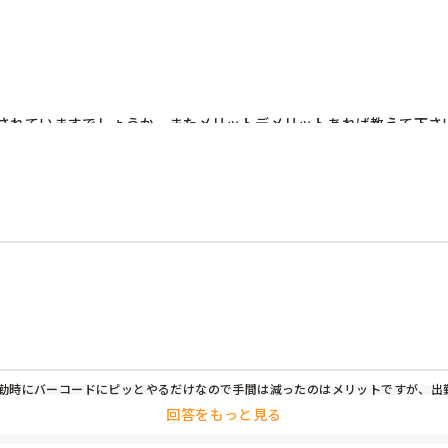
されていますでしょうか。またメリットデメリットあれば教えて下さい
勤時にバーコードにピッとやるだけなので手間は減ったのはメリットですが、出勤
はできないため、勤怠管理ソフトを打つためだけにフロアから1階まで降りてこな
回答をもっと見る
いのですが、却下でした。