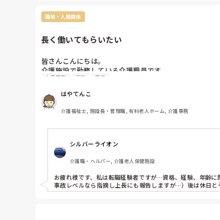
②時々いらっしゃいますが、3角巻きにしてみたり、パット
をしてみるのはどうでしょう？？

職場・人間関係
もう対応されていたらすみません。

その入居者様にとって、より良いものになることを願ってます
長く働いてもらいたい
皆さんこんにちは。

介護施設で勤務している介護職員です。

人手不足
施設
職員
皆さんにご質問です。

今働いている場所に少しでも長く働いてもらうために、
はやてんこ
実践していること、こうしてもらえたら今の職場を辞め
介護福祉士, 施設長・管理職, 有料老人ホーム, 介護事務
シルバーライオン
介護職・ヘルパー, 介護老人保健施設
お疲れ様です、私は転職経験者ですが…資格、経験、年齢に
事故レベルなら指摘し上長にも報告しますが…）後は休日と