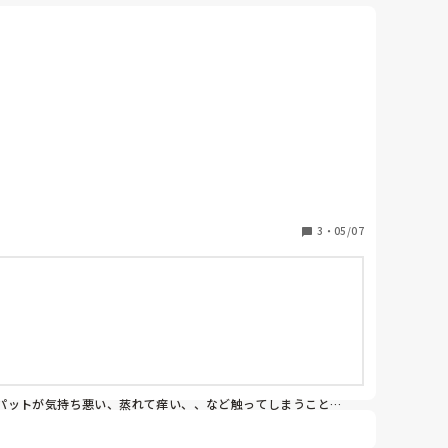
3
・
05/07
パットが気持ち悪い、蒸れて痒い、、など触ってしまうことに
い、違和感があるのは当然なのかと思います。その原因を見つ