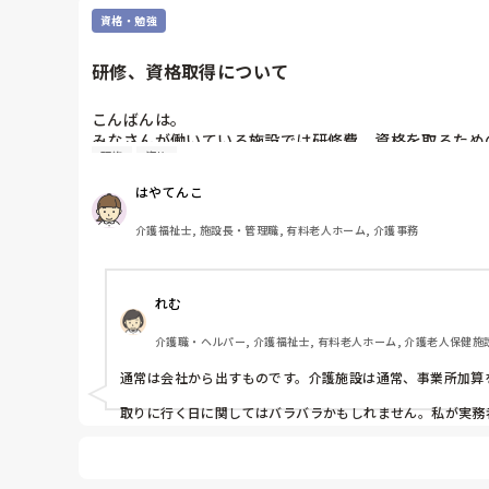
資格・勉強
研修、資格取得について
こんばんは。

みなさんが働いている施設では研修費、資格を取るため
研修
資格
また、研修に参加する際は勤務として扱われてますか？
今働いている私の施設は上司に質問したところ人による
はやてんこ
介護福祉士, 施設長・管理職, 有料老人ホーム, 介護事務
れむ
介護職・ヘルパー, 介護福祉士, 有料老人ホーム, 介護老人保健施設
通常は会社から出すものです。介護施設は通常、事業所加算
取りに行く日に関してはバラバラかもしれません。私が実務