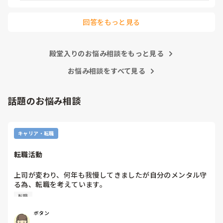
回答をもっと見る
殿堂入りのお悩み相談をもっと見る
お悩み相談をすべて見る
話題のお悩み相談
キャリア・転職
転職活動
上司が変わり、何年も我慢してきましたが自分のメンタル守
る為、転職を考えています。

納得できる仕事に出会うまでの間

転職
①今の所で我慢する

②系列の他職場に移動する

ボタン
皆さんならどうしますか？
