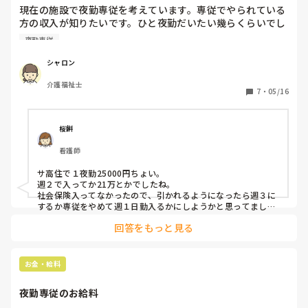
現在の施設で夜勤専従を考えています。専従でやられている
方の収入が知りたいです。ひと夜勤だいたい幾らくらいでし
ょうか？ちなみに弊社は28000円位です。やるべきか否か…
夜勤専従
迷っています。宜しくお願いします。
シャロン
介護福祉士
7
・
05/16
桜餅
看護師
サ高住で１夜勤25000円ちょい。

週２で入ってか21万とかでしたね。

社会保険入ってなかったので、引かれるようになったら週３に
するか専従をやめて週１日勤入るかにしようかと思ってまし
た。

回答をもっと見る
28000円ならうちの地域では珍しいくらい高いので私ならとり
あえずやりますね(笑)
お金・給料
夜勤専従のお給料