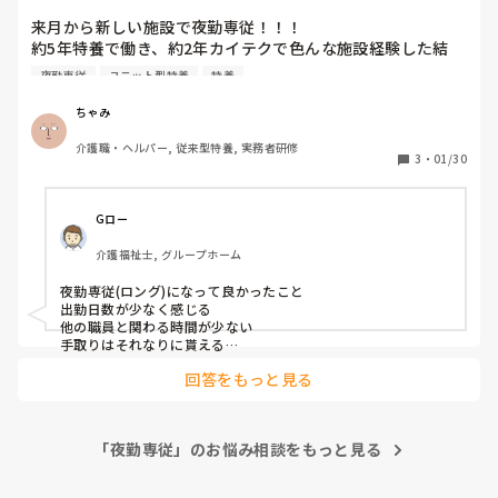
来月から新しい施設で夜勤専従！！！

約5年特養で働き、約2年カイテクで色んな施設経験した結
果、特養で夜勤専従が1番自分に合ってた！！

夜勤専従
ユニット型特養
特養
気持ち切り替えて頑張ろう💪
ちゃみ
介護職・ヘルパー, 従来型特養, 実務者研修
3
・
01/30
Gロー
介護福祉士, グループホーム
夜勤専従(ロング)になって良かったこと

出勤日数が少なく感じる

他の職員と関わる時間が少ない

手取りはそれなりに貰える

夜勤明けで夜の行事に参加できる

回答をもっと見る
人間関係とか来客対応がない分日勤やってた頃より精神的に楽

交替勤務よりもリズムができて心身共に楽

何もない夜はほぼほぼフリータイム

「夜勤専従」のお悩み相談をもっと見る
夜勤専従になって悪かったこと

半分昼夜逆転生活になった

夜勤明けが休み感覚で次の日が仕事でも充分活動する時間があ