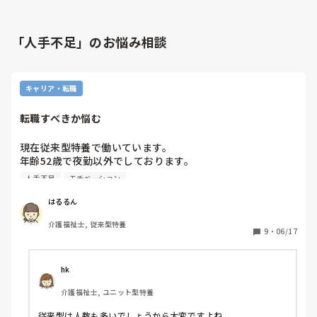
「人手不足」のお悩み相談
キャリア・転職
転職すべきか悩む
現在従来型特養で働いています。

年齢52歳で夜勤以外でしております。

前は同じ施設の小多機にいたのですが色々あり去年の7月か
人手不足
モチベーション
ら異動になりました。

思った以上にしんどくて特に遅番が10日ぐらいあります。

はるるん
シフトを組んでるのが主任なのですがもう少し配慮して頂け
介護福祉士, 従来型特養
たら助かるのですがそれもなく頑張っております。

9
・
06/17
今、転職しようか悩み中です。

人間関係はまぁ普通なのですが体力的にかなり歩くから疲れ
てます。

hk
もし転職するならどの様な所が楽だと思いますか？

介護福祉士, ユニット型特養
出来れば夜勤もある方が楽かなとは思います🙇

アドバイスよろしくお願いします🙏
従来型は人数も多いでしょうから大変ですよね。
