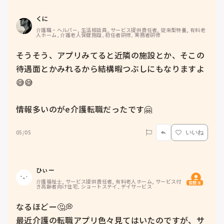
くに
介護職・ヘルパー, 生活相談員, サービス提供責任者, 従来型特養, 有料老
人ホーム, 介護老人保健施設, 初任者研修, 実務者研修
そうそう、アプリみてると近隣の施設とか、そこの
待遇面とかみれるから結構暇つぶしにもなりますよ
😅😅

情報多いのがe介護転職だったです🤗
05/05
いいね
ひぃー
介護福祉士, サービス提供責任者, 有料老人ホーム, サービス付
質問主
き高齢者向け住宅, ショートステイ, デイサービス
なるほどー🤔💭

最近介護の転職アプリ色々見てはいたのですが、サ