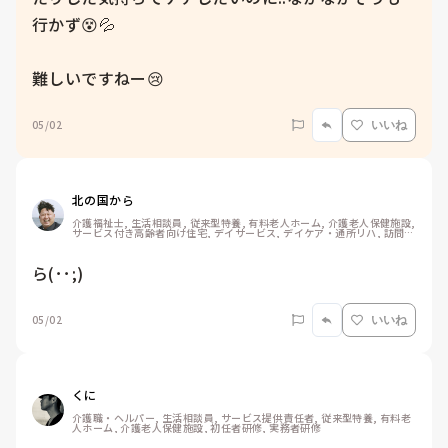
行かず😵💦

難しいですねー😢
05/02
いいね
北の国から
介護福祉士, 生活相談員, 従来型特養, 有料老人ホーム, 介護老人保健施設, 
サービス付き高齢者向け住宅, デイサービス, デイケア・通所リハ, 訪問介
護, ユニット型特養, 障害者支援施設, 訪問入浴
ら(･･;)
05/02
いいね
くに
介護職・ヘルパー, 生活相談員, サービス提供責任者, 従来型特養, 有料老
人ホーム, 介護老人保健施設, 初任者研修, 実務者研修