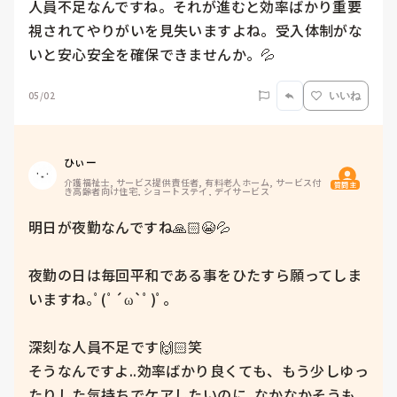
人員不足なんですね。それが進むと効率ばかり重要
視されてやりがいを見失いますよね。受入体制がな
いと安心安全を確保できませんか。💦
05/02
いいね
ひぃー
介護福祉士, サービス提供責任者, 有料老人ホーム, サービス付
質問主
き高齢者向け住宅, ショートステイ, デイサービス
明日が夜勤なんですね🙏🏻😭💦

夜勤の日は毎回平和である事をひたすら願ってしま
いますね｡ﾟ(ﾟ´ω`ﾟ)ﾟ｡

深刻な人員不足です🙌🏻笑

そうなんですよ..効率ばかり良くても、もう少しゆっ
たりした気持ちでケアしたいのに..なかなかそうも