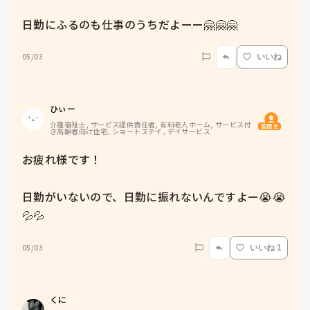
日勤にふるのも仕事のうちだよーー🤗🤗🤗
05/03
いいね
ひぃー
介護福祉士, サービス提供責任者, 有料老人ホーム, サービス付
質問主
き高齢者向け住宅, ショートステイ, デイサービス
お疲れ様です！

日勤がいないので、日勤に振れないんですよー😭😭
💦💦
05/03
いいね 1
くに