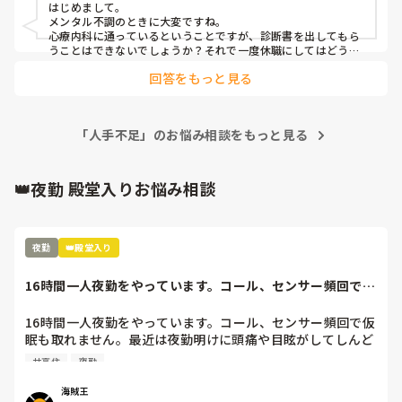
はじめまして。

ユニットで自分入れて3人辞めるから回らないから。そんな
メンタル不調のときに大変ですね。

の関係なくないですか？

心療内科に通っているということですが、診断書を出してもら
うことはできないでしょうか？それで一度休職にしてはどうで
すか？まずは心の病を治すことを優先したほうがいいと思いま
自分がリーダーやっているから辞められないのか。

回答をもっと見る
す。内容を読むと休職も認めてもらえないかもしれません
施設からは法律をあげるなら｢繁忙期には辞める日を延ばせ
が・・・

る権利がある｣と主張された。

お体と心を大事にしてください。
「人手不足」のお悩み相談をもっと見る
どうすれば、自分は辞められますか？
👑夜勤 殿堂入りお悩み相談
夜勤
👑殿堂入り
16時間一人夜勤をやっています。コール、センサー頻回で仮
眠も取れません...
16時間一人夜勤をやっています。コール、センサー頻回で仮
眠も取れません。最近は夜勤明けに頭痛や目眩がしてしんど
いです(--;)

サ高住
夜勤
皆さんの施設では夜勤は休憩ありますか？？
海賊王