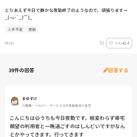
とりあえず今日で静かな夜勤終了のようなので、頑張りますー
_(-ω-`_)⌒)_
人手不足
夜勤
05/02
いいね 4
39
件の回答
回答する
まゆすけ
介護職・ヘルパー, サービス付き高齢者向け住宅
こんにちは😃うちも今日夜勤です。相変わらず帰宅
願望の利用者と一晩過ごすのはしんどいですがなん
とかやってきます。行ってきます