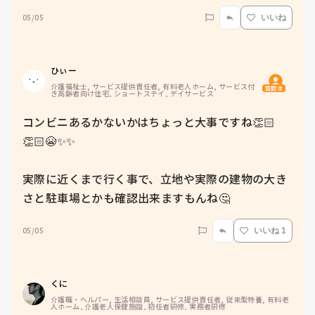
05/05
いいね
ひぃー
介護福祉士, サービス提供責任者, 有料老人ホーム, サービス付
質問主
き高齢者向け住宅, ショートステイ, デイサービス
コンビニあるかないかはちょっと大事ですね👏🏻
👏🏻😭✨✨

実際に近くまで行く事で、立地や実際の建物の大き
さと駐車場とかも確認出来ますもんね🤔
05/05
いいね 1
くに
介護職・ヘルパー, 生活相談員, サービス提供責任者, 従来型特養, 有料老
人ホーム, 介護老人保健施設, 初任者研修, 実務者研修