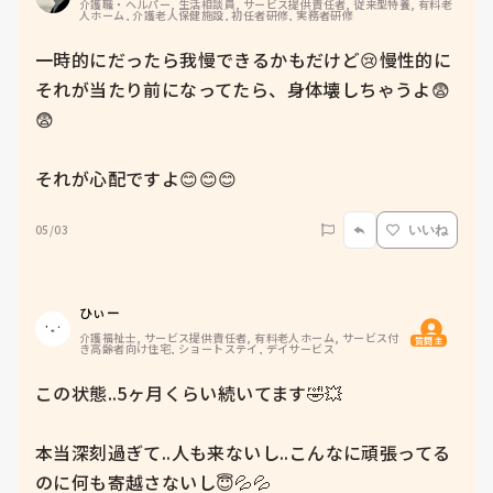
介護職・ヘルパー, 生活相談員, サービス提供責任者, 従来型特養, 有料老
人ホーム, 介護老人保健施設, 初任者研修, 実務者研修
一時的にだったら我慢できるかもだけど😢慢性的に
それが当たり前になってたら、身体壊しちゃうよ😨
😨

それが心配ですよ😊😊😊
05/03
いいね
ひぃー
介護福祉士, サービス提供責任者, 有料老人ホーム, サービス付
質問主
き高齢者向け住宅, ショートステイ, デイサービス
この状態..5ヶ月くらい続いてます🤣💥

本当深刻過ぎて..人も来ないし..こんなに頑張ってる
のに何も寄越さないし😇💦💦
