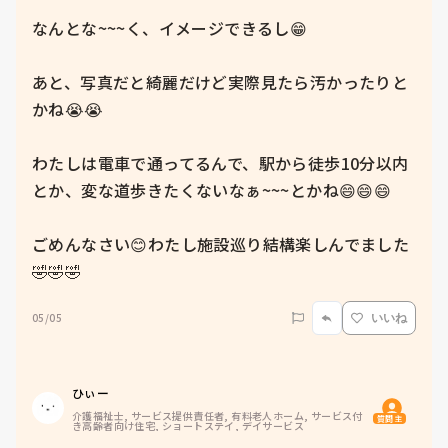
なんとな~~~く、イメージできるし😁

あと、写真だと綺麗だけど実際見たら汚かったりと
かね😭😭

わたしは電車で通ってるんで、駅から徒歩10分以内
とか、変な道歩きたくないなぁ~~~とかね😄😄😄

ごめんなさい😊わたし施設巡り結構楽しんでました
🤣🤣🤣
05/05
いいね
ひぃー
介護福祉士, サービス提供責任者, 有料老人ホーム, サービス付
質問主
き高齢者向け住宅, ショートステイ, デイサービス