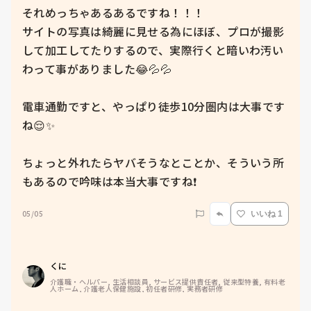
それめっちゃあるあるですね！！！

サイトの写真は綺麗に見せる為にほぼ、プロが撮影
して加工してたりするので、実際行くと暗いわ汚い
わって事がありました😂💦💦

電車通勤ですと、やっぱり徒歩10分圏内は大事です
ね😌✨

ちょっと外れたらヤバそうなとことか、そういう所
もあるので吟味は本当大事ですね❗️
05/05
いいね 1
くに
介護職・ヘルパー, 生活相談員, サービス提供責任者, 従来型特養, 有料老
人ホーム, 介護老人保健施設, 初任者研修, 実務者研修