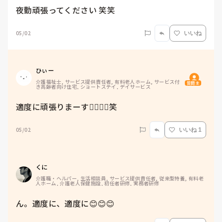
夜勤頑張ってください 笑笑
05/02
いいね
ひぃー
介護福祉士, サービス提供責任者, 有料老人ホーム, サービス付
質問主
き高齢者向け住宅, ショートステイ, デイサービス
適度に頑張りまーす🙋🏻‍♀️✨笑
05/02
いいね 1
くに
介護職・ヘルパー, 生活相談員, サービス提供責任者, 従来型特養, 有料老
人ホーム, 介護老人保健施設, 初任者研修, 実務者研修
ん。適度に、適度に😊😊😊