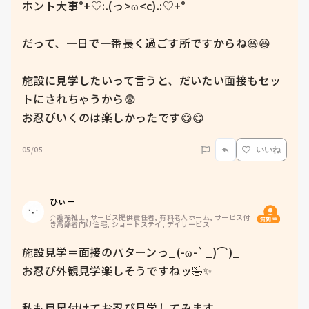
ホント大事°+♡:.(っ>ω<c).:♡+°

だって、一日で一番長く過ごす所ですからね😆😆

施設に見学したいって言うと、だいたい面接もセッ
トにされちゃうから😨

お忍びいくのは楽しかったです😋😋
05/05
いいね
ひぃー
介護福祉士, サービス提供責任者, 有料老人ホーム, サービス付
質問主
き高齢者向け住宅, ショートステイ, デイサービス
施設見学＝面接のパターンっ_(-ω-`_)⌒)_

お忍び外観見学楽しそうですねッ🤣✨

私も目星付けてお忍び見学してみます