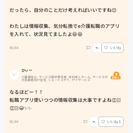
だったら、自分のことだけ考えればいいですね😊

わたしは情報収集、気分転換でe介護転職のアプリ
を入れて、状況見てましたよ😆😆
05/04
いいね
ひぃー
介護福祉士, サービス提供責任者, 有料老人ホーム, サービス付
質問主
き高齢者向け住宅, ショートステイ, デイサービス
なるほどー！！

転職アプリ使いつつの情報収集は大事ですよね👏🏻
👏🏻😭✨✨
05/05
いいね 1