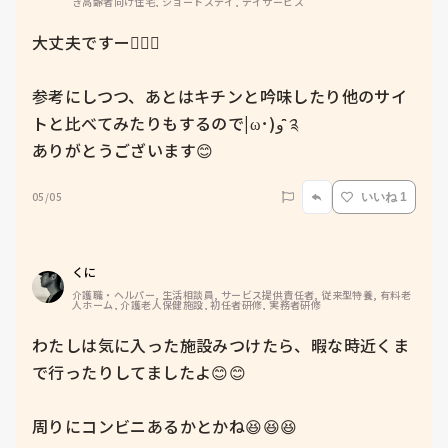
き高齢者向け住宅, ショートステイ, デイサービス
大丈夫ですー🙆🏻‍♀️

参考にしつつ、あとはキチンと吟味したり他のサイ
トと比べてみたりもするので|ω･)و ̑̑༉

ありがとうございます😊
05/05
いいね 1
くに
介護職・ヘルパー, 生活相談員, サービス提供責任者, 従来型特養, 有料老
人ホーム, 介護老人保健施設, 初任者研修, 実務者研修
わたしは気に入った施設みつけたら、暇な時近くま
で行ったりしてましたよ😊😊

周りにコンビニあるかとかね😆😆😆