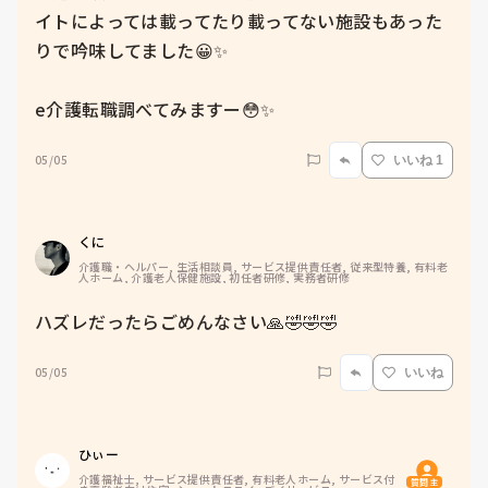
イトによっては載ってたり載ってない施設もあった
りで吟味してました😀✨

e介護転職調べてみますー😳✨
05/05
いいね 1
くに
介護職・ヘルパー, 生活相談員, サービス提供責任者, 従来型特養, 有料老
人ホーム, 介護老人保健施設, 初任者研修, 実務者研修
ハズレだったらごめんなさい🙏🤣🤣🤣
05/05
いいね
ひぃー
介護福祉士, サービス提供責任者, 有料老人ホーム, サービス付
質問主