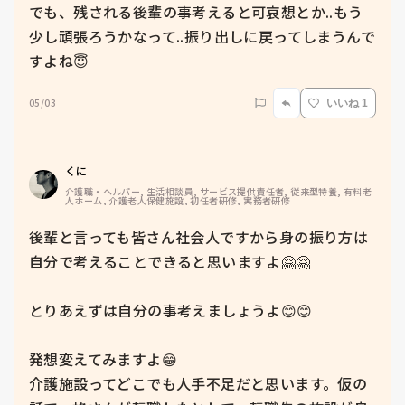
でも、残される後輩の事考えると可哀想とか..もう
少し頑張ろうかなって..振り出しに戻ってしまうんで
すよね😇
05/03
いいね 1
くに
介護職・ヘルパー, 生活相談員, サービス提供責任者, 従来型特養, 有料老
人ホーム, 介護老人保健施設, 初任者研修, 実務者研修
後輩と言っても皆さん社会人ですから身の振り方は
自分で考えることできると思いますよ🤗🤗

とりあえずは自分の事考えましょうよ😊😊

発想変えてみますよ😁

介護施設ってどこでも人手不足だと思います。仮の