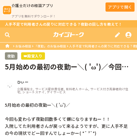
介護士
だけの相談アプリ
アプリで開く
アプリを無料でダウンロード！
人手不足で利用者さんの戻りに対応できる？夜勤の回し方を教えて！
お悩み相談
「夜勤」のお悩み相談
人手不足で利用者さんの戻りに対応できる？夜
夜勤
👑殿堂入り
5月始めの最初の夜勤ー＼( 'ω')／今回も
変わらず夜勤回数多くて嫌に...
ひぃー
介護福祉士, サービス提供責任者, 有料老人ホーム, サービス付き高齢者向け住
宅, ショートステイ, デイサービス
5月始めの最初の夜勤ー＼( 'ω')／

今回も変わらず夜勤回数多くて嫌になりますねー！！

入院してた利用者さんが戻って来るようですが、更に人手不足
の今の現状でどー回すんでしょーかー( *¯ ³¯*)
