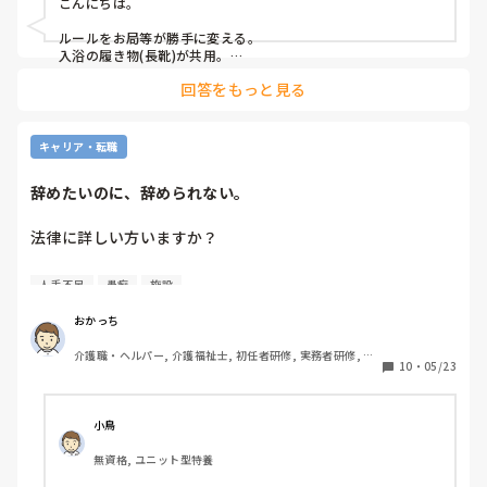
こんにちは。

ルールをお局等が勝手に変える。

入浴の履き物(長靴)が共用。

回答をもっと見る
が嫌ですw
キャリア・転職
辞めたいのに、辞められない。
法律に詳しい方いますか？

以前にも有給休暇を全て消化して退職しようとしてますと書
人手不足
愚痴
施設
いた者です。内容としては施設としては引き続き業務ができ
ないから、全て消化は不可と言われた。買い取るから、期限
おかっち
を延ばしてくれと。

介護職・ヘルパー, 介護福祉士, 初任者研修, 実務者研修, ユ
10
・
05/23
ニット型特養
今回転職するのは、心療内科受診するくらい心の病がありし
っかりとリフレッシュして次いきたいと言ってるのに叶わな
い。前々から訴えていたのに今は無理と対応してくれなかっ
小鳥
た。

無資格, ユニット型特養
有給休暇は働いている側の権利でしょ。法律や就業規則にの
っとってやっているのに。
