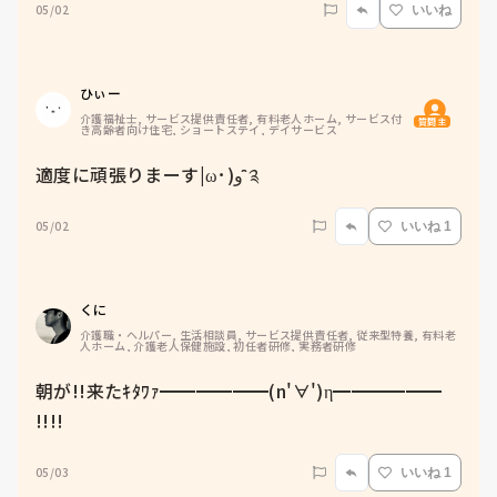
05/02
いいね
ひぃー
介護福祉士, サービス提供責任者, 有料老人ホーム, サービス付
質問主
き高齢者向け住宅, ショートステイ, デイサービス
適度に頑張りまーす|ω･)و ̑̑༉
05/02
いいね 1
くに
介護職・ヘルパー, 生活相談員, サービス提供責任者, 従来型特養, 有料老
人ホーム, 介護老人保健施設, 初任者研修, 実務者研修
朝が!!来たｷﾀﾜｧ━━━━━━(n'∀')η━━━━━━ 
!!!!
05/03
いいね 1