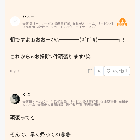
ひぃー
介護福祉士, サービス提供責任者, 有料老人ホーム, サービス付
質問主
き高齢者向け住宅, ショートステイ, デイサービス
朝ですよぉおおーｷｬﾊ━━━━(#ﾟﾛﾟ#)━━━━ｯ!!

これからwお掃除2件頑張ります!笑
05/03
いいね 1
くに
介護職・ヘルパー, 生活相談員, サービス提供責任者, 従来型特養, 有料老
人ホーム, 介護老人保健施設, 初任者研修, 実務者研修
頑張って💪

そんで、早く帰ってね😁😁
