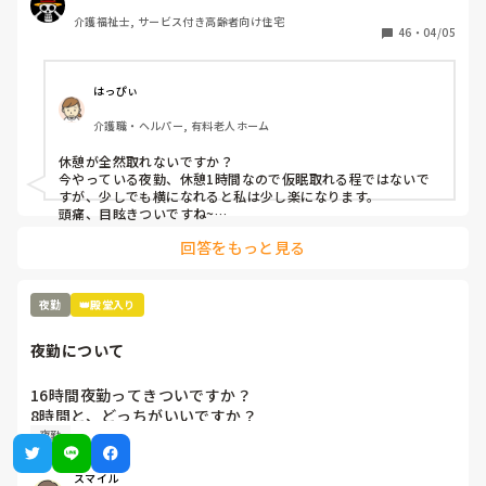
介護福祉士, サービス付き高齢者向け住宅
46
・
04/05
はっぴぃ
介護職・ヘルパー, 有料老人ホーム
休憩が全然取れないですか？

今やっている夜勤、休憩1時間なので仮眠取れる程ではないで
すが、少しでも横になれると私は少し楽になります。

頭痛、目眩きついですね~

頭痛防止に水分多目に摂り、血の巡りが良くなる健康食品飲み
回答をもっと見る
ながらやってます。

明け方にパクッと食べれる軽食があると私は少し楽になりま
す。
夜勤
👑殿堂入り
夜勤について
16時間夜勤ってきついですか？

8時間と、どっちがいいですか？
夜勤
スマイル