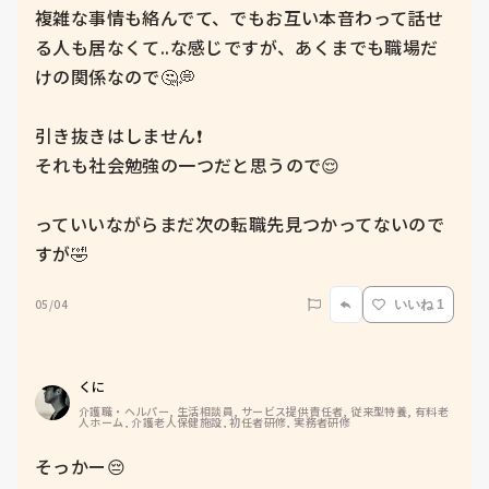
複雑な事情も絡んでて、でもお互い本音わって話せ
る人も居なくて..な感じですが、あくまでも職場だ
けの関係なので🤔💭

引き抜きはしません❗️

それも社会勉強の一つだと思うので😌

っていいながらまだ次の転職先見つかってないので
すが🤣
05/04
いいね 1
くに
介護職・ヘルパー, 生活相談員, サービス提供責任者, 従来型特養, 有料老
人ホーム, 介護老人保健施設, 初任者研修, 実務者研修
そっかー😔
