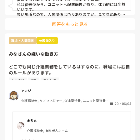
私は従来型から、ユニットへ配置転換があり、体力的には全然
いいです。

狭い場所なので、人間関係は色々ありますが、見て見ぬ振りし
てます。

回答をもっと見る
わたしは、ユニットがおすすめです。
職場・人間関係
👑殿堂入り
みなさんの嫌いな働き方
どこでも同じ介護業務をしているはずなのに、職場には独自
のルールがあります。

その中でもみなさんが、これだけは嫌だと思う働き方はなん
人手不足
職員
ストレス
でしょうか？

私は

アンジ
連帯責任が強すぎる職場

介護福祉士, ケアマネジャー, 従来型特養, ユニット型特養, 
働かない人のカバーが当たり前の職場

20
・
06/05
居宅ケアマネ
個々の仕事の領域と責任が曖昧な職場

休みの日まで出勤がある職場

家でやってきてと平気で仕事を渡される職場

まるみ
介護福祉士, 有料老人ホーム