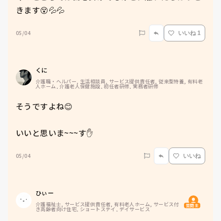
きます😵💦💦
05/04
いいね 1
くに
介護職・ヘルパー, 生活相談員, サービス提供責任者, 従来型特養, 有料老
人ホーム, 介護老人保健施設, 初任者研修, 実務者研修
そうですよね😊

いいと思いま~~~す✋
05/04
いいね
ひぃー
介護福祉士, サービス提供責任者, 有料老人ホーム, サービス付
質問主
き高齢者向け住宅, ショートステイ, デイサービス