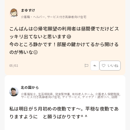
まゆすけ
介護職・ヘルパー, サービス付き高齢者向け住宅
こんばんは😊帰宅願望の利用者は昼間便でだけどス
ッキリ出てないと思います😅

今のところ静かです！部屋の鍵かけてるから開ける
のが怖いな😖
05/02
いいね
北の国から
介護福祉士, 生活相談員, 従来型特養, 有料老人ホーム, 介護老人保健施設, 
サービス付き高齢者向け住宅, デイサービス, デイケア・通所リハ, 訪問介
護, ユニット型特養, 障害者支援施設, 訪問入浴
私は明日が５月初めの夜勤です〜。平穏な夜勤であ
りますように　と願うばかりです^ ^
