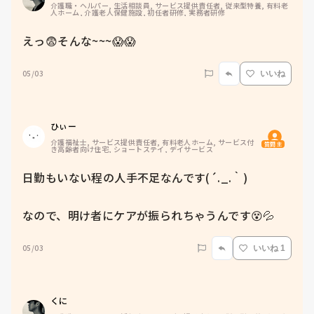
介護職・ヘルパー, 生活相談員, サービス提供責任者, 従来型特養, 有料老
人ホーム, 介護老人保健施設, 初任者研修, 実務者研修
えっ😨そんな~~~😱😱
05/03
いいね
ひぃー
介護福祉士, サービス提供責任者, 有料老人ホーム, サービス付
質問主
き高齢者向け住宅, ショートステイ, デイサービス
日勤もいない程の人手不足なんです(´._.｀)

なので、明け者にケアが振られちゃうんです😵💦
05/03
いいね 1
くに