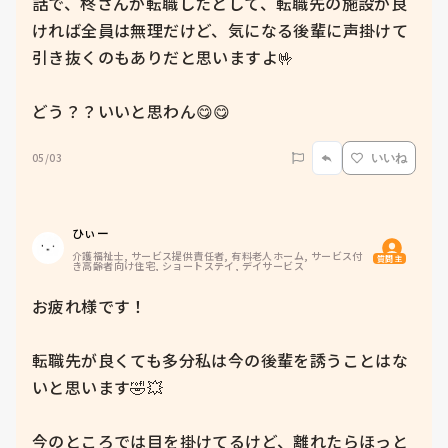
話で、柊さんが転職したとして、転職先の施設が良
ければ全員は無理だけど、気になる後輩に声掛けて
引き抜くのもありだと思いますよ🤟

どう？？いいと思わん😋😋
05/03
いいね
ひぃー
介護福祉士, サービス提供責任者, 有料老人ホーム, サービス付
質問主
き高齢者向け住宅, ショートステイ, デイサービス
お疲れ様です！

転職先が良くても多分私は今の後輩を誘うことはな
いと思います🤣💥

今のところでは目を掛けてるけど、離れたらほっと