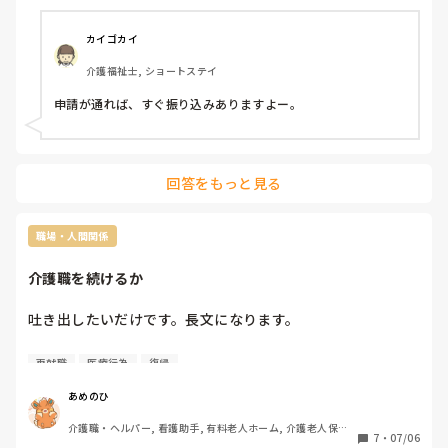
カイゴカイ
介護福祉士, ショートステイ
申請が通れば、すぐ振り込みありますよー。
回答をもっと見る
職場・人間関係
介護職を続けるか
吐き出したいだけです。長文になります。

再就職
医療行為
復帰
介護職を通算5〜6年程続けておりメンタルを壊して退職を2
回ほどしています。

あめのひ
介護職・ヘルパー, 看護助手, 有料老人ホーム, 介護老人保健
もう何度も介護職に戻りたくないと思って別職種へ転職しよ
7
・
07/06
施設, 病院, 無資格