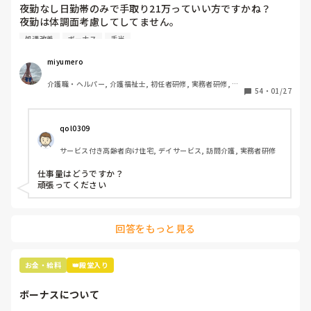
夜勤なし日勤帯のみで手取り21万っていい方ですかね？

夜勤は体調面考慮してしてません。

家から職場が遠く、電車通勤なのですが仕事の準備をするの
に皆早く来て15分前から仕事をしています。

処遇改善
ボーナス
手当
内訳は

前残業ということになりますが、その分の残業代とかその分
基本給 18万

早く帰れるとかは全く無いです。

miyumero
資格手当 3万

介護職・ヘルパー, 介護福祉士, 初任者研修, 実務者研修, 小
住宅手当 1万(持ち家の方も)

入職時に前残業があるとかは聞かされませんでした。

54
・
01/27
規模多機能型居宅介護
処遇改善一律 3万

交通費です。

前に｢〇時まで待ったけど、来なかったから先に準備してい
た。電源を入れたり色々準備があるから仕事前にしなければ
qol0309
ボーナスは去年9月にスタートしたばかりの職場だから、次
ならないのに、仕事開始まで待ってちゃダメだよ、先に他の
サービス付き高齢者向け住宅, デイサービス, 訪問介護, 実務者研修
の夏のボーナスまでわかりません。

人が準備してくれてたら追いかけてお礼しなくちゃ｣と言わ
夏冬とでるそうです。

れました

仕事量はどうですか？

頑張ってください
16年介護の仕事してきて、やっと20万超えたー！って喜ん
正直｢は？｣と思ってしまいました。仕事開始前なのだから仕
でますが💦

事開始してから準備したら良いのでは？お礼って何？私はた
だでさえ早番の日は30分以上早く出勤しているし、電車の時
回答をもっと見る
物価高だから、もうちょっと給料あげて欲しい気持ちはあり
間的に今以上早く出勤することは出来ないと伝えているのに
ます😢

何でそんな事を言われないといけない？準備してくれた事に
関してお礼するのは分かりますし勿論言われなくてもしま
お金・給料
👑殿堂入り
ちなみに施設形態は看護小規模多機能型居宅介護です！
す。

ボーナスについて
今の職場は介護士と看護師の仲もあまり良くないし｢ここの