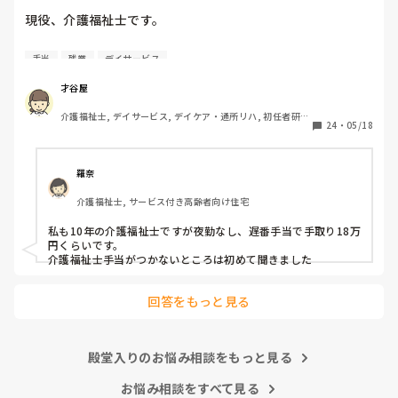
謝申し上げます。

現役、介護福祉士です。

ありがとうございました。

男性、大卒、介護業界9年目です。

手当
残業
デイサービス
我儘な事は分かっているので、どうかコメントするなら暖か
さて、本題です。

才谷屋
いお言葉でお願いいたします。

介護福祉士, デイサービス, デイケア・通所リハ, 初任者研
基本給は14万円、宿直手当てが3000円で

24
・
05/18
修, 実務者研修
週1回程度宿直勤務があります。

介護福祉士の資格手当はありません。

羅奈
かなりの薄給だと感じます。

介護福祉士, サービス付き高齢者向け住宅
宿直手当てがあってなんとか手取り

10万円いくかいかないかです。

私も10年の介護福祉士ですが夜勤なし、遅番手当で手取り18万
円くらいです。

田舎の社会福祉法人ですが

介護福祉士手当がつかないところは初めて聞きました
介護業界ではこれくらいですか？

回答をもっと見る
あたりまえの様に前残業・残業手当ては

ありません。全てサービス残業です。

あまりにも酷いと感じています。

殿堂入りのお悩み相談をもっと見る
お悩み相談をすべて見る
皆さんのご意見を頂ければと思います。