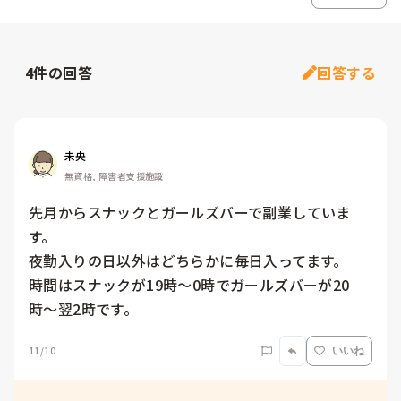
4
件の回答
回答する
未央
無資格, 障害者支援施設
先月からスナックとガールズバーで副業していま
す。

夜勤入りの日以外はどちらかに毎日入ってます。

時間はスナックが19時〜0時でガールズバーが20
時〜翌2時です。
11/10
いいね