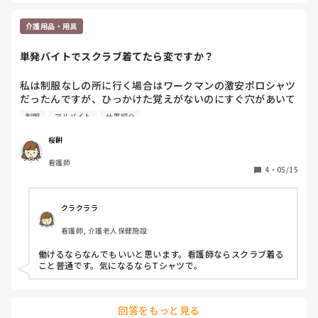
介護用品・用具
単発バイトでスクラブ着てたら変ですか？
私は制服なしの所に行く場合はワークマンの激安ポロシャツ
だったんですが、ひっかけた覚えがないのにすぐ穴があいて
いてコスパ悪いなと思い始めました。

制服
アルバイト
仕事紹介
前の会社でもらったゴルフ用のまあまあお高いポロシャツが
良くてヘビロテしてるんですが自分で買える金額ではな
桜餅
く…。

看護師
4
・
05/15
ジャージ素材のスクラブが気になってるんですが、単発バイ
トで介護施設が多いので、介護施設でスクラブって浮きます
か？

クラクララ
また、看護師アピールしてるみたいに思われたりしますか？

看護師, 介護老人保健施設
准看護師ですが全然気にせず介護の求人に応募したりしま
す。

働けるならなんでもいいと思います。看護師ならスクラブ着る
こと普通です。気になるならTシャツで。
単発の皆さんポロシャツですらなく普通のTシャツで来たり
してるのでキメすぎというか気合い入りすぎみたいな奴にな
っちゃいますかね…。

回答をもっと見る