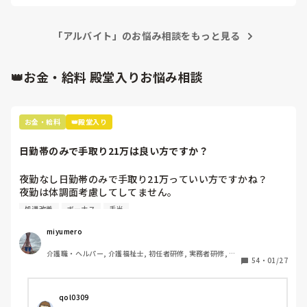
アドバイスください！
「アルバイト」のお悩み相談をもっと見る
👑お金・給料 殿堂入りお悩み相談
お金・給料
👑殿堂入り
日勤帯のみで手取り21万は良い方ですか？
夜勤なし日勤帯のみで手取り21万っていい方ですかね？

夜勤は体調面考慮してしてません。

処遇改善
ボーナス
手当
内訳は

基本給 18万

miyumero
資格手当 3万

介護職・ヘルパー, 介護福祉士, 初任者研修, 実務者研修, 小
住宅手当 1万(持ち家の方も)

54
・
01/27
規模多機能型居宅介護
処遇改善一律 3万

交通費です。

qol0309