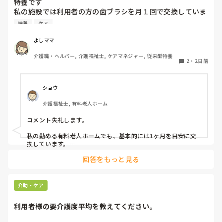
特養です

私の施設では利用者の方の歯ブラシを月１回で交換していま
す、みなさんのところはどれくらいの頻度で交換されていま
特養
ケア
すか？
よしママ
介護職・ヘルパー, 介護福祉士, ケアマネジャー, 従来型特養
2
・
2日前
ショウ
介護福祉士, 有料老人ホーム
コメント失礼します。

私の勤める有料老人ホームでも、基本的には1ヶ月を目安に交
換しています。

ただ、施設柄お元気な方も多く、ある程度自立されている方に
回答をもっと見る
関してはご本人のペースにお任せしています。

また、中には経済的な理由で頻繁な購入が難しい方もいらっし
ゃるため、状態を見つつ交換間隔を少し長めにするなど、個別
介助・ケア
の事情に合わせて柔軟に対応しています。

利用者様の要介護度平均を教えてください。
他の施設での対応も気になりますね。参考になれば幸いです。