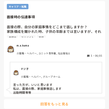
キャリア・転職
面接時の伝達事項
面接の際、自分の家庭事情をどこまで話しますか？

家族構成を聞かれた時、子供の年齢までは言いますが、それ
以外は特に話していません。

希望休
アルバイト
家庭
しかし、子供に障害があるため、小学生ですが一人で留守番
が出来ず、学校が休みの時は仕事も休むしかありません。

m.a.kuma
アルバイトなので希望休が取れるのでわざわざ子供に障害が
介護職・ヘルパー, ユニット型特養, 社会福祉士
あるとか言わなくていいかな…と思いつつ。

5
・
06/05
内定後には毎回世間話の延長で伝えていますが、面接時から
伝える必要ってあるのでしょうか？
ドジ子
介護職・ヘルパー, グループホーム
言った方が、いいと思います

私は、面接の際、家庭事情話します

出勤時間等等
回答をもっと見る