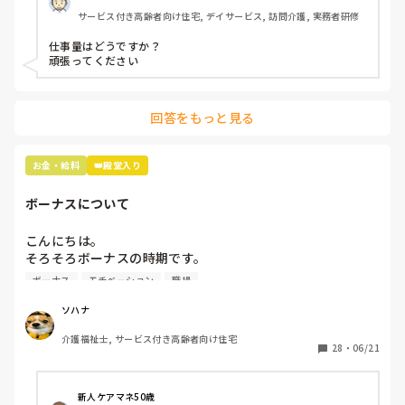
ボーナスは去年9月にスタートしたばかりの職場だから、次
サービス付き高齢者向け住宅, デイサービス, 訪問介護, 実務者研修
の夏のボーナスまでわかりません。

夏冬とでるそうです。

仕事量はどうですか？

頑張ってください
16年介護の仕事してきて、やっと20万超えたー！って喜ん
でますが💦

回答をもっと見る
物価高だから、もうちょっと給料あげて欲しい気持ちはあり
ます😢

お金・給料
👑殿堂入り
ちなみに施設形態は看護小規模多機能型居宅介護です！
ボーナスについて
こんにちは。

そろそろボーナスの時期です。

ボーナスが無い所で働いているのですが、みんなはどのくら
ボーナス
モチベーション
職場
い貰えるのでしょうか？

無いところは少ないのでしょうか？
ソハナ
介護福祉士, サービス付き高齢者向け住宅
28
・
06/21
新人ケアマネ50歳