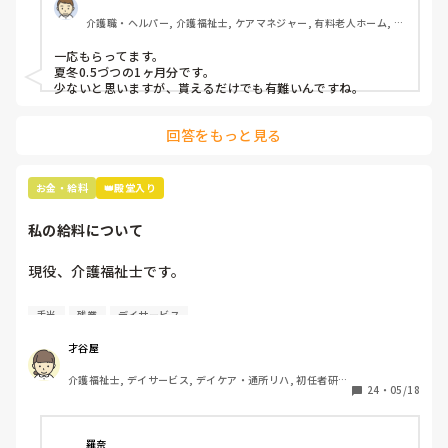
介護職・ヘルパー, 介護福祉士, ケアマネジャー, 有料老人ホーム, 小
規模多機能型居宅介護
一応もらってます。

夏冬0.5づつの1ヶ月分です。

少ないと思いますが、貰えるだけでも有難いんですね。
回答をもっと見る
お金・給料
👑殿堂入り
私の給料について
現役、介護福祉士です。

男性、大卒、介護業界9年目です。

手当
残業
デイサービス
さて、本題です。

才谷屋
介護福祉士, デイサービス, デイケア・通所リハ, 初任者研
基本給は14万円、宿直手当てが3000円で

24
・
05/18
修, 実務者研修
週1回程度宿直勤務があります。

介護福祉士の資格手当はありません。

羅奈