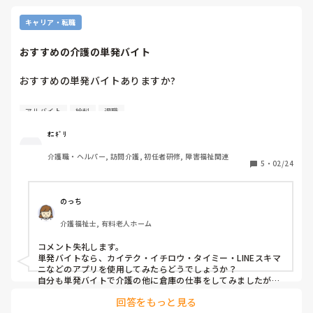
キャリア・転職
おすすめの介護の単発バイト
おすすめの単発バイトありますか?

給料の締め日を考慮して3月下旬で退職予定で

アルバイト
給料
退職
4月まで無職なので仕事始まるまでなにかしたいなって

ｵﾆｷﾞﾘ
介護職・ヘルパー, 訪問介護, 初任者研修, 障害福祉関連
思ってます(  . .)"
5
・
02/24
のっち
介護福祉士, 有料老人ホーム
コメント失礼します。

単発バイトなら、カイテク・イチロウ・タイミー・LINEスキマ
ニなどのアプリを使用してみたらどうでしょうか？

自分も単発バイトで介護の他に倉庫の仕事をしてみましたが、
新鮮さがあって楽しかったですよ。
回答をもっと見る