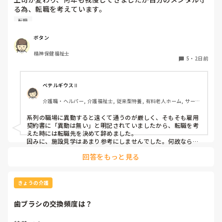
る為、転職を考えています。

納得できる仕事に出会うまでの間

転職
①今の所で我慢する

②系列の他職場に移動する

ボタン
皆さんならどうしますか？

精神保健福祉士
5
・
2日前
ベテルギウスⅡ
介護職・ヘルパー, 介護福祉士, 従来型特養, 有料老人ホーム, サービ
ス付き高齢者向け住宅, デイサービス, 初任者研修, 実務者研修, ユニ
ット型特養
系列の職場に異動すると遠くて通うのが厳しく、そもそも雇用
契約書に「異動は無い」と明記されていましたから、転職を考
えた時には転職先を決めて辞めました。

因みに、施設見学はあまり参考にしませんでした。何故なら、
短時間でほんの一部分しか見させてくれないので良し悪しは判
回答をもっと見る
断出来ないからです。職場の人間関係は働いてみないと分かり
ません。
きょうの介護
歯ブラシの交換頻度は？