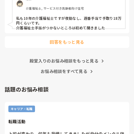
かなりの薄給だと感じます。

介護福祉士, サービス付き高齢者向け住宅
宿直手当てがあってなんとか手取り

10万円いくかいかないかです。

私も10年の介護福祉士ですが夜勤なし、遅番手当で手取り18万
円くらいです。

田舎の社会福祉法人ですが

介護福祉士手当がつかないところは初めて聞きました
介護業界ではこれくらいですか？

回答をもっと見る
あたりまえの様に前残業・残業手当ては

ありません。全てサービス残業です。

あまりにも酷いと感じています。

殿堂入りのお悩み相談をもっと見る
お悩み相談をすべて見る
皆さんのご意見を頂ければと思います。
話題のお悩み相談
キャリア・転職
転職活動
上司が変わり、何年も我慢してきましたが自分のメンタル守