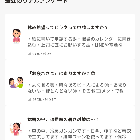
最近のリアルアンケート
休み希望ってどうやって申請しますか？
・
紙に書いて申請する📝
・
職場のカレンダーに書き
込む
・
上司に直にお願いする🙇
・
LINEや電話など
で申請する
・
その他（コメントで教えてください）
97
票・
残り6日
「お疲れさま」はありますか？😊
・
よくある🥰
・
時々ある😊
・
人による🤔
・
あまり
ない💦
・
ほとんどない😢
・
その他(コメントで教え
てください)
460
票・
残り5日
猛暑の中、通勤時の暑さ対策は…？
・
車の中、冷房ガンガンです
・
日傘、帽子など着衣
で工夫してます
・
携帯ファンを使ってます
・
保冷剤