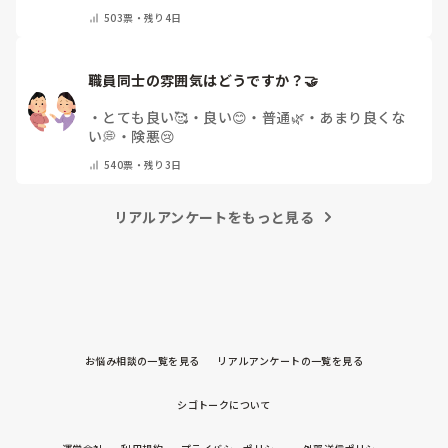
を持ち運んでいます
・
特に暑さ対策はしていませ
503
票・
残り4日
ん
・
その他（コメントで教えて下さい）
職員同士の雰囲気はどうですか？🤝
・
とても良い🥰
・
良い😊
・
普通🌿
・
あまり良くな
い💭
・
険悪😢
540
票・
残り3日
リアルアンケートをもっと見る
お悩み相談の一覧を見る
リアルアンケートの一覧を見る
シゴトークについて