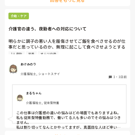
それだけ、そのご利用者がもかさんのことを信頼されてるんで
か？」と聞くようにして。

しょうけど、もしもかさんご自身が体調不良でケアに行けない
場合のことを考えたら、他のスタッフも行けた方がローテーシ
と言われました。

ョン組めますよね。
介助・ケア
介護官の違う、夜勤者への対応について
私の考え対応が間違えていますか？
明らかに調子の悪い人を履傷させてご飯を食べさせるのが仕
事だと思っているのか、無理に起こして食べさせようとする
スタッフがいます。私が出勤して急変に気づき対応しました
1人夜勤
早番
オムツ交換
が、その後本人に聞き出しても自分の時は問題なかったか
（夜勤者）とか平気でドヤ顔でいます。

あけみのり
夜勤は1人夜勤です。その時はベトナム人と早番の2人体制で
介護福祉士, ショートステイ
したけども、どちらも急変対応に特化しておらず、この2人
1
・
1日前
が夜勤をすると見守り不足で大変になるんではないかなと危
惧してます。夜間はただオムツ交換変えればいい。トイレに
連れて行けばいい？寝るか寝ないか問題だみたい平気で言う
まるちゃん
ので人員が少ないため入らせていますが、きちんと見守りの
介護福祉士, 従来型特養
であれば夜勤も外すが管理者がオッケーを出しているので、
出勤日は誰かがどうにかなっているのではないかと怖すぎて
この仕事は介護感の違いの悩みはどの場面でもありますよね。

出勤するのが苦痛になります
私も従来型特養勤務で、働いてる人も多いのでその悩みはつき
ません。

私は割り切ってなんとかやってますが、真面目な人ほど辛いお
もいしてそうですよね。