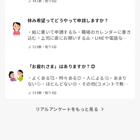
441
票・
残り6日
休み希望ってどうやって申請しますか？
・
紙に書いて申請する📝
・
職場のカレンダーに書き
込む
・
上司に直にお願いする🙇
・
LINEや電話など
で申請する
・
その他（コメントで教えてください）
529
票・
残り5日
「お疲れさま」はありますか？😊
・
よくある🥰
・
時々ある😊
・
人による🤔
・
あまり
ない💦
・
ほとんどない😢
・
その他(コメントで教え
てください)
539
票・
残り4日
リアルアンケートをもっと見る