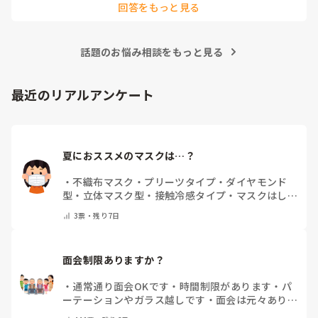
回答をもっと見る
でも、せっかくのご質問、汎用的に普通に私の実際をお応えさ
せて頂きますね…　

一言で申せば、色んな仕事は‘数字＝結果やノルマ’が求められ
ます。それにら心底疲れた時に、「直接人様に優しくできる仕
話題のお悩み相談をもっと見る
事をしたい」と思ったから、ですね。本当は、なぜだからと言
って福祉に目が向いたか、など色々あるのですが、そこまでは
求められていない、と思いますので、端的に応えをお伝えさせ
て頂きました。

最近のリアルアンケート
同じ仲間として、その疑問もよーく分かるところでしたの
で、、
夏におススメのマスクは…？
・
不織布マスク
・
プリーツタイプ
・
ダイヤモンド
型
・
立体マスク型
・
接触冷感タイプ
・
マスクはしま
せん
・
その他(コメントで教えて下さい)
3
票・
残り7日
面会制限ありますか？
・
通常通り面会OKです
・
時間制限があります
・
パ
ーテーションやガラス越しです
・
面会は元々ありま
せん
・
その他（コメントで教えてください）