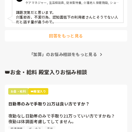
ケアマネジャー, 生活相談員, 従来型特養, 介護老人保健施設, ショー
トステイ, デイケア・通所リハ, 居宅ケアマネ
課題次第だと思います。

介護拒否、不潔行為、認知面低下の利用者さんとそうでない人
だと話す量が違うので。
回答をもっと見る
「加算」のお悩み相談をもっと見る
👑お金・給料 殿堂入りお悩み相談
お金・給料
👑殿堂入り
日勤帯のみで手取り21万は良い方ですか？
夜勤なし日勤帯のみで手取り21万っていい方ですかね？

夜勤は体調面考慮してしてません。

処遇改善
ボーナス
手当