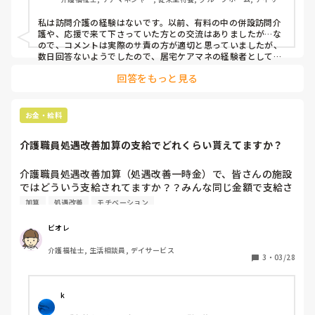
ビス
私は訪問介護の経験はないです。以前、有料の中の併設訪問介
護や、応援で来て下さっていた方との交流はありましたが…な
ので、コメントは実際のサ責の方が適切と思っていましたが、
数日回答ないようでしたので、居宅ケアマネの経験者としてコ
メントさせて下さい。

回答をもっと見る
特定のⅠ〜Ⅳ＋Ⅴのいずれなのかまず気になりました。やはり
算定される以上、23％を狙われるのでしょうか…

実績の確認、拘束の事について、です。これは、保険者の介護
保険課（がほぼほぼの呼称なので、違う市町村かも知れません
お金・給料
が）への報告について、のことですか？

それとも多職種、つまりはケアマネへの報告へのご質問なので
介護職員処遇改善加算の支給でどれくらい貰えてますか？
しょうか…？
介護職員処遇改善加算（処遇改善一時金）で、皆さんの施設
ではどういう支給されてますか？？みんな同じ金額で支給さ
れてますか？それともバラバラですか？
加算
処遇改善
モチベーション
ビオレ
介護福祉士, 生活相談員, デイサービス
3
・
03/28
k