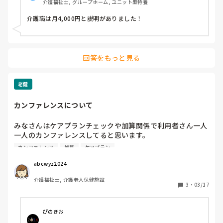
介護福祉士, グループホーム, ユニット型特養
介護職は月4,000円と説明がありました！
回答をもっと見る
老健
カンファレンスについて
みなさんはケアプランチェックや加算関係で利用者さん一人
一人のカンファレンスしてると思います。

ケアマネや栄養士など全職種が集まる前段階として介護員だ
カンファレンス
加算
ケアプラン
けでカンファすると思いますが、1人あたりどのくらいの時
間をかけてカンファしてますか？
abcwyz2024
介護福祉士, 介護老人保健施設
3
・
03/17
ぴのきお