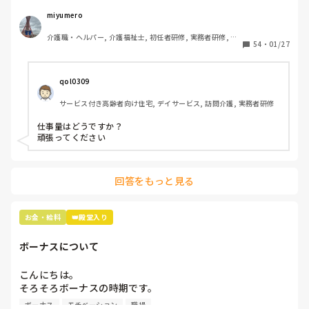
内訳は

基本給 18万

miyumero
資格手当 3万

介護職・ヘルパー, 介護福祉士, 初任者研修, 実務者研修, 小
住宅手当 1万(持ち家の方も)

54
・
01/27
規模多機能型居宅介護
処遇改善一律 3万

交通費です。

qol0309
ボーナスは去年9月にスタートしたばかりの職場だから、次
サービス付き高齢者向け住宅, デイサービス, 訪問介護, 実務者研修
の夏のボーナスまでわかりません。

夏冬とでるそうです。

仕事量はどうですか？

頑張ってください
16年介護の仕事してきて、やっと20万超えたー！って喜ん
でますが💦

回答をもっと見る
物価高だから、もうちょっと給料あげて欲しい気持ちはあり
ます😢

お金・給料
👑殿堂入り
ちなみに施設形態は看護小規模多機能型居宅介護です！
ボーナスについて
こんにちは。

そろそろボーナスの時期です。

ボーナスが無い所で働いているのですが、みんなはどのくら
ボーナス
モチベーション
職場