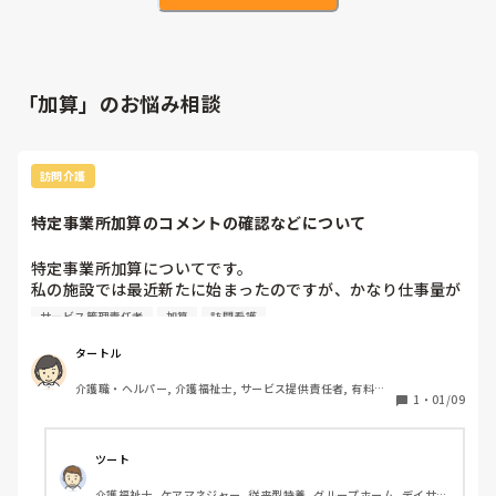
「加算」のお悩み相談
訪問介護
特定事業所加算のコメントの確認などについて
特定事業所加算についてです。

私の施設では最近新たに始まったのですが、かなり仕事量が
増えました。そこで質問ですが

サービス管理責任者
加算
訪問看護
・毎訪問しなければならない指示はどのタイミングで出せて
いるのか

タートル
・実績確認や報告、拘束に関するコメントの確認などは全て
介護職・ヘルパー, 介護福祉士, サービス提供責任者, 有料老
サ責のみで行えているのか

1
・
01/09
人ホーム, 初任者研修, 実務者研修
もし分かる方いらっしゃいましたら、些細なことでも教えて
いただきたいです。よろしくお願いします
ツート
介護福祉士, ケアマネジャー, 従来型特養, グループホーム, デイサー