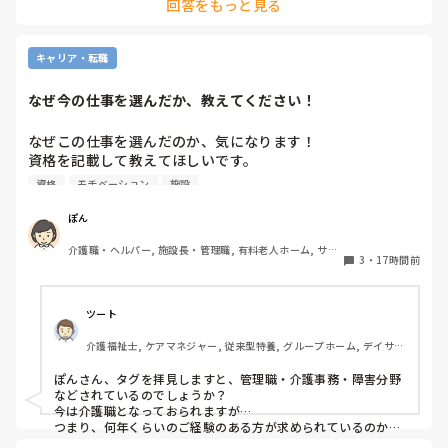
回答をもっと見る
キャリア・転職
なぜ今の仕事を選んだか、教えてください！
なぜこの仕事を選んだのか、気になります！

資格を記載して教えてほしいです。

資格
モチベーション
施設
私は介護士です。

ぽん
帰省して中学の同級生と地元でご飯した時に、その人が介護
介護職・ヘルパー, 施設長・管理職, 有料老人ホーム, サー
の仕事をしていると聞いて、その時はあまり興味もてず、聞
3
・
17時間前
ビス付き高齢者向け住宅, 訪問介護, 介護事務, 初任者研修, 
き流してました。

障害福祉関連, 障害者支援施設
しかしUターン転職活動中にたまたま街でその人と会って、
ツート
流れでカフェで話して、

介護福祉士, ケアマネジャー, 従来型特養, グループホーム, デイサー
施設見学だけでも行ってみたら、実際に現場を見て素敵だと
ビス
思って決めました。
ぽんさん、タグを拝見しますと、管理職・介護事務・障害分野
などされているのでしょうか？

今は介護職となっておられますが…

つまり、何年くらいのご経験のある方が求められているのか、
それによってお伝えしたい事に少し違いが出てはきますね…　
