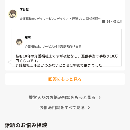
さて、本題です。

才谷屋
介護福祉士, デイサービス, デイケア・通所リハ, 初任者研
基本給は14万円、宿直手当てが3000円で

24
・
05/18
修, 実務者研修
週1回程度宿直勤務があります。

介護福祉士の資格手当はありません。

羅奈
かなりの薄給だと感じます。

介護福祉士, サービス付き高齢者向け住宅
宿直手当てがあってなんとか手取り

10万円いくかいかないかです。

私も10年の介護福祉士ですが夜勤なし、遅番手当で手取り18万
円くらいです。

田舎の社会福祉法人ですが

介護福祉士手当がつかないところは初めて聞きました
介護業界ではこれくらいですか？

回答をもっと見る
あたりまえの様に前残業・残業手当ては

ありません。全てサービス残業です。

あまりにも酷いと感じています。

殿堂入りのお悩み相談をもっと見る
お悩み相談をすべて見る
皆さんのご意見を頂ければと思います。
話題のお悩み相談