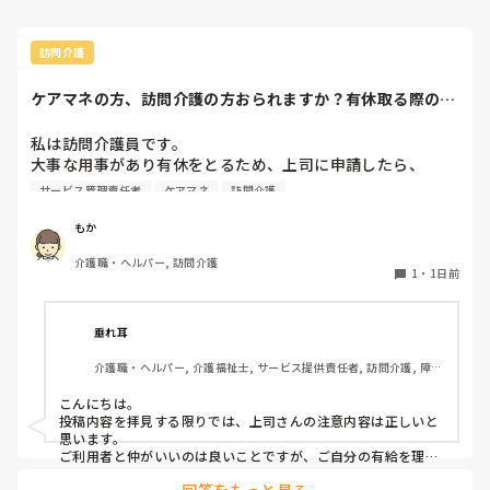
訪問介護
ケアマネの方、訪問介護の方おられますか？有休取る際の、
利用者やケアマネ...
私は訪問介護員です。

大事な用事があり有休をとるため、上司に申請したら、

代わりに訪問する職員を考えるとのこと。

サービス管理責任者
ケアマネ
訪問介護
また、利用者に対しては、私は利用者とよくプライベートの
話などもしたりと仲が良いため（←表現の仕方良くないかも
もか
です、すみません）こういう理由で休みをとるから、代わり
介護職・ヘルパー, 訪問介護
の人になるけどいいかという相談をしていました。利用者か
1
・
1日前
らは、「全然いいよ！優先してね」と言ってくださって、代
わりはいらないから中止でいいよとのこと。このことを上司
に伝えたら、注意されました。

垂れ耳
介護職・ヘルパー, 介護福祉士, サービス提供責任者, 訪問介護, 障害
上司の注意内容

福祉関連
→利用者に対して、こういう理由で有休をとると言ってはい
こんにちは。

けない。

投稿内容を拝見する限りでは、上司さんの注意内容は正しいと
→ケアマネに中止になることを伝える時は、有休をとるから
思います。

中止になったとは言わないこと。「中止にさせてもらうこと
ご利用者と仲がいいのは良いことですが、ご自分の有給を理由
にケアをキャンセルされるのは筋違いかと。

になった」ではなく「中止にさせてもらってもよろしいです
回答をもっと見る