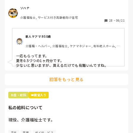
い貰えるのでしょうか？

無いところは少ないのでしょうか？
ソハナ
介護福祉士, サービス付き高齢者向け住宅
28
・
06/21
新人ケアマネ50歳
介護職・ヘルパー, 介護福祉士, ケアマネジャー, 有料老人ホーム, 小
規模多機能型居宅介護
一応もらってます。

夏冬0.5づつの1ヶ月分です。

少ないと思いますが、貰えるだけでも有難いんですね。
回答をもっと見る
お金・給料
👑殿堂入り
私の給料について
現役、介護福祉士です。

男性、大卒、介護業界9年目です。

手当
残業
デイサービス