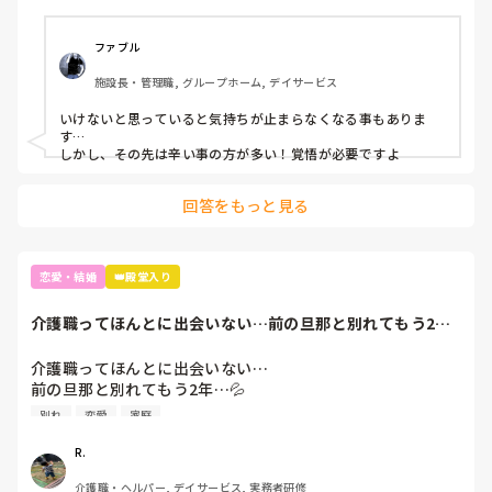
ファブル
施設長・管理職, グループホーム, デイサービス
いけないと思っていると気持ちが止まらなくなる事もありま
す…

しかし、その先は辛い事の方が多い！覚悟が必要ですよ
回答をもっと見る
恋愛・結婚
👑殿堂入り
介護職ってほんとに出会いない…前の旦那と別れてもう2
年…💦真面目に恋愛...
介護職ってほんとに出会いない…

前の旦那と別れてもう2年…💦

別れ
恋愛
家庭
真面目に恋愛したい。

シングルマザーって恋愛対象になるのかな…
R.
介護職・ヘルパー, デイサービス, 実務者研修