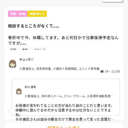
恋愛・結婚
👑殿堂入り
相談するところがなくて｡｡｡
骨折中で今、休職してます。あと何日かで仕事復帰予定なん
ですが｡｡｡

彼氏と会ってたり、帰りが遅くなったりすることでお母さん
恋愛
愚痴
ストレス
から注意を受けました。

｢もうすぐ仕事なんだから。骨折が悪化して仕事に行けなく
キュンÜ♡
なったらど～するの？｣とか。

介護福祉士, 従来型特養, 介護老人保健施設, ユニット型特養
それを彼氏に話したら、｢(お母さんのことを)おかしいんじ
34
・
12/08
ゃないの？｣と言われました。

お母さんの誕生日の日にも好きな人のトークショーがあるん
たいまむ
ですが｡｡｡お母さんの誕生日をお祝いしたかったので軽く断
介護福祉士, 有料老人ホーム, グループホーム, 小規模多機能型居宅
ったら｢(家)にいなきゃいけないの？｣と言われました。

介護
お母様が言われてることの方が当たり前のことだと思います。
こんなことがつづいたのでビックリしています。というか、
休職中に遊んでるのだから注意するのは仕方ないことですよ
自分の親のことを言われていい気はしません。彼氏のホント
ね。

の気持ちを見た気がしました。

その彼氏さんは自分の都合だけで貴女を思って言った言葉だと
はとても思えません。

私がおかしいのでしょうか？
回答をもっと見る