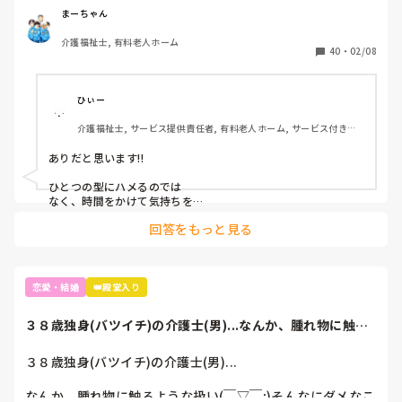
まーちゃん
介護福祉士, 有料老人ホーム
40
・
02/08
ひぃー
介護福祉士, サービス提供責任者, 有料老人ホーム, サービス付き高
齢者向け住宅, ショートステイ, デイサービス
ありだと思います!!

ひとつの型にハメるのでは

なく、時間をかけて気持ちを

育みながら恋人になる事で

回答をもっと見る
より仲が深まるんではない

かと思います♡︎( ´ ` )
恋愛・結婚
👑殿堂入り
３８歳独身(バツイチ)の介護士(男)...なんか、腫れ物に触る
ような扱...
３８歳独身(バツイチ)の介護士(男)...

なんか、腫れ物に触るような扱い(￣▽￣;)そんなにダメなこ