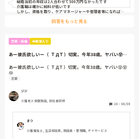
結婚当初の年収は2人合わせて500万円なかったです

介護職は確かに給料が低いです

しかし、資格を取り、ケアマネージャーや管理者等になれば月
収はあがります

回答をもっと見る
もし恋愛をされるのであれば、価値観の合う人と一緒にいたほ
うが良いと思いますよ
恋愛・結婚
👑殿堂入り
あー彼氏欲しいー（  ＴДＴ）切実。今年38歳。ヤバい😵😵
😵
あー彼氏欲しいー（  ＴДＴ）切実。今年38歳。ヤバい😵😵
😵
恋愛
ジジ
介護老人保健施設, 初任者研修
24
・
04/08
まつ
介護福祉士, 生活相談員, 施設長・管理職, デイサービス