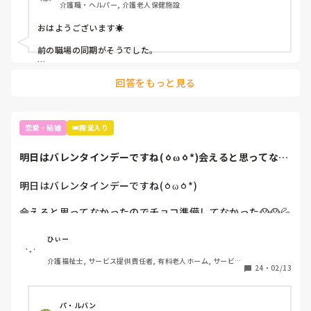
介護職・ヘルパー, 介護老人保健施設
おはようございます☀

前の職場の同期がそうでした。

私自身はその同期に対してモテるなぁーいいなぁーとしか思わ
回答をもっと見る
なかったです笑笑

実際可愛かったし笑笑

でも、他の女性職員からは男好きと裏で言われよく相談されて
恋愛・結婚
👑殿堂入り
ました仲が良かったんで

明日はバレンタインデーですね(ㆁωㆁ*)会えると思ってなか
私個人的な意見として介護職って出会いないし男女が居ればそ
ったのでチョ...
りゃ恋にも発展するだろうとゆう考えです

明日はバレンタインデーですね(ㆁωㆁ*)

因みに介護職は職場恋愛率高いみたいですよ

会えると思ってなかったのでチョコ準備してなかった😱😱💦

私は同期にはちゃんと私情挟まずしっかり仕事すれば大丈夫だ
でも、明日は本当久々のデート❤️なのでなんとか準備して渡
よとよく言ってましたよ。
せるようにします( ⸝⸝◦︎◦︎⸝⸝ )

ひぃー
介護福祉士, サービス提供責任者, 有料老人ホーム, サービス
皆さんも明日はHappy  Valentine❤️❤️❤️
24
・
02/13
付き高齢者向け住宅, ショートステイ, デイサービス
パ・ルバン