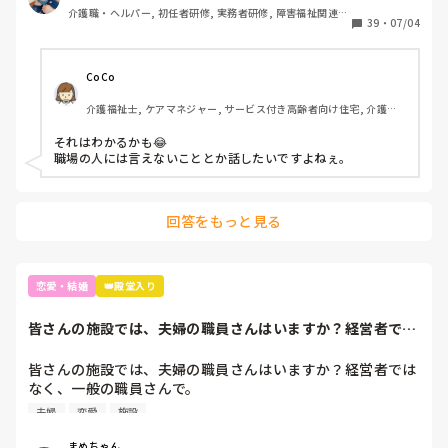
介護職・ヘルパー, 初任者研修, 実務者研修, 障害福祉関連, 
39
・
07/04
障害者支援施設
CoCo
介護福祉士, ケアマネジャー, サービス付き高齢者向け住宅, 介護事
務, 居宅ケアマネ
それはわかるかも😂

職場の人には言えないこととか話したいですよねぇ。
回答をもっと見る
恋愛・結婚
👑殿堂入り
皆さんの施設では、夫婦の職員さんはいますか？経営者では
なく、一般の職員...
皆さんの施設では、夫婦の職員さんはいますか？経営者では
なく、一般の職員さんで。

うちの施設では、職員同士が結婚するとどちらかが辞めなく
夫婦
恋愛
施設
てはいけないという暗黙のルールがあります。周りの職員が
仕事がやりにくいからという理由です。

まめちゃん