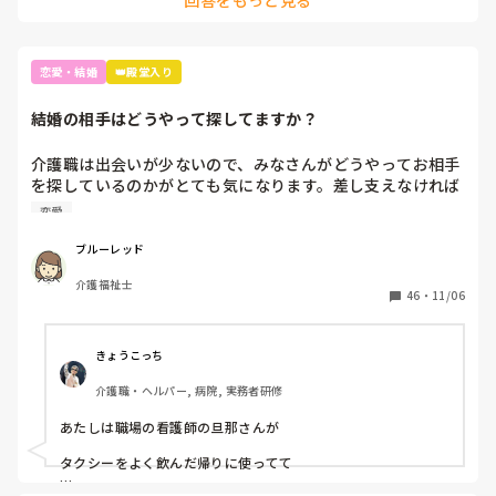
はっきり言って改善なければ、先はないですね。
恋愛・結婚
👑殿堂入り
結婚の相手はどうやって探してますか？
介護職は出会いが少ないので、みなさんがどうやってお相手
を探しているのかがとても気になります。差し支えなければ
結婚相手をどうやって探しているのか＆どんな風に結婚まで
恋愛
至るのかを教えてほしいです。
ブルーレッド
介護福祉士
46
・
11/06
きょうこっち
介護職・ヘルパー, 病院, 実務者研修
あたしは職場の看護師の旦那さんが

タクシーをよく飲んだ帰りに使ってて
