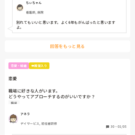
はいろいろ言われ…

ちぃちゃん
それで先月,彼と彼の家族に嘘をついて家を出ました。

看護師, 病院
家を出る前に何となく彼には大雑把にこう言う理由で家を出
るかもと伝えていました。

別れてもいいと思います。よく6年もがんばったと思います
けど勝手に私が話を進めていたことに腹を立てたみたいで家
よ。
を出るまで会話もない,無視されました。

挙句,私が声掛けたらため息をされ,近くを通っただけで威嚇
され…

回答をもっと見る
ちょっとした時に彼氏のことを思い出す…

きちんと話をしないままきたので私のモヤモヤした気持ちが
取れなくて…

別れたわけじゃないけど何となくこのまま終わる感じがす
恋愛・結婚
👑殿堂入り
る…
恋愛
職場に好きな人がいます。

どうやってアプローチするのがいいですか？

うわさになりたくはないです。
職場
アネラ
デイサービス, 初任者研修
30
・
01/05