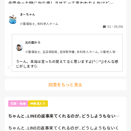
今度会った時にやり直しさせてって言われたんやけど…

彼氏おる私はどうしたらいいんよ😂

その彼氏も私のこと好きでおってくれとるんか分からへんし

まーちゃん
正直なとこその人に気持ちがいっとる…

介護福祉士, 有料老人ホーム
こんな私は最低なやつなんでしょうかーーーー😫笑
52
・
03/06
北の国から
介護福祉士, 生活相談員, 従来型特養, 有料老人ホーム, 介護老人保健
施設, サービス付き高齢者向け住宅, デイサービス, デイケア・通所
リハ, 訪問介護, ユニット型特養, 障害者支援施設, 訪問入浴
うーん、本当は言ったの覚えてると思いますよ(^◇^;)そんな感
じがします💦
回答をもっと見る
恋愛・結婚
👑殿堂入り
ちゃんと..LINEの返事来てくれるのが..どうしようもないく
らい凄く...
ちゃんと..LINEの返事来てくれるのが..どうしようもないく