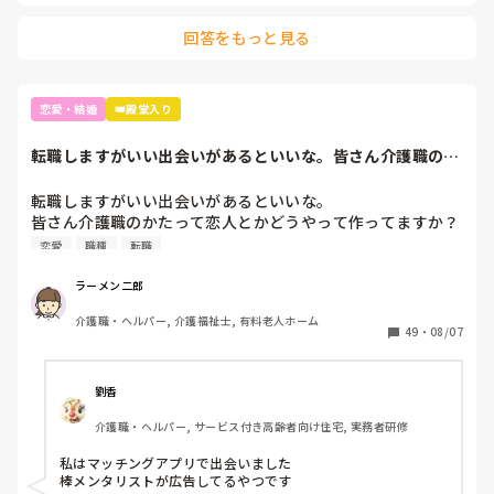
回答をもっと見る
恋愛・結婚
👑殿堂入り
転職しますがいい出会いがあるといいな。皆さん介護職のか
たって恋人とかど...
転職しますがいい出会いがあるといいな。

皆さん介護職のかたって恋人とかどうやって作ってますか？
そろそろ彼女欲しいwww
恋愛
職種
転職
ラーメン二郎
介護職・ヘルパー, 介護福祉士, 有料老人ホーム
49
・
08/07
劉香
介護職・ヘルパー, サービス付き高齢者向け住宅, 実務者研修
私はマッチングアプリで出会いました

棒メンタリストが広告してるやつです