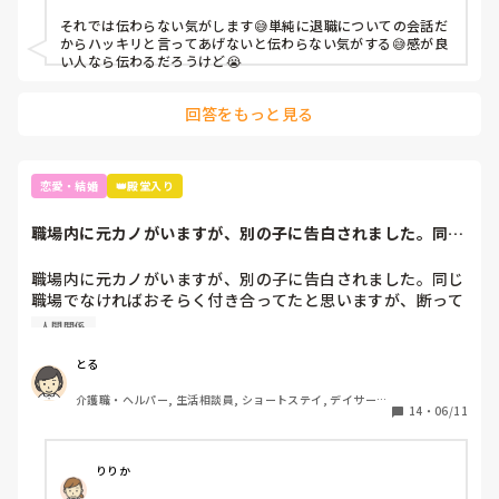
それでは伝わらない気がします😅単純に退職についての会話だ
からハッキリと言ってあげないと伝わらない気がする😅感が良
い人なら伝わるだろうけど😭
回答をもっと見る
恋愛・結婚
👑殿堂入り
職場内に元カノがいますが、別の子に告白されました。同じ
職場でなければお...
職場内に元カノがいますが、別の子に告白されました。同じ
職場でなければおそらく付き合ってたと思いますが、断って
しまいました。

人間関係
彼女は欲しいですが、中途半端な気持ちで付き合うのはよく
ないし、周囲の目もとても気になりました。

とる
皆さんの職場に複数の方と付き合っていた方いますか？ま
介護職・ヘルパー, 生活相談員, ショートステイ, デイサービ
た、その方に対し何か思う事ありましたか？

14
・
06/11
ス, ユニット型特養
同じ経験された方がいれば、その方の話も聞きたいです。宜
しくお願い致します。
りりか