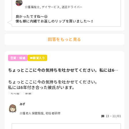
介護福祉士, デイサービス, 送迎ドライバー
良かったですね〜😄

僕も嫁に内緒でお返しのリップを買いました〜💄
回答をもっと見る
恋愛・結婚
👑殿堂入り
ちょっとここに今の気持ちを吐かせてください。私には6年
付き合った彼氏が...
ちょっとここに今の気持ちを吐かせてください。

私には6年付き合った彼氏がいます。

5年前に仕事の疲労でうつ病になりずっと支えてきました。1
うつ病
恋愛
年半くらい同棲してその後,彼氏の実家に一緒に暮らしてい
ました。当たり前かと思うけど彼氏の家族にずっと気を使っ
みず
て段々と自分が疲れていきました。彼氏に何度も家を出たい
介護老人保健施設, 初任者研修
と言ったけどなかなか賛成はしてくれずって感じでした。彼
23
・
11/01
氏には仕事の愚痴など出来るわけでもなく気づけば彼氏にも
気を使っている自分がいました。挙句,彼氏のお母さんから