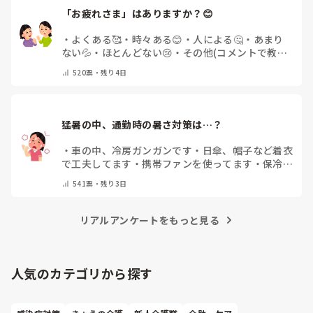
「お疲れさま」はありますか？😊
・
よくある🥰
・
時々ある😊
・
人による🤔
・
あまり
ない💦
・
ほとんどない😢
・
その他(コメントで教え
てください)
520
票・
残り4日
猛暑の中、通勤時の暑さ対策は…？
・
車の中、冷房ガンガンです
・
日傘、帽子など着衣
で工夫してます
・
携帯ファンを使ってます
・
保冷剤
を持ち運んでいます
・
特に暑さ対策はしていませ
541
票・
残り3日
ん
・
その他（コメントで教えて下さい）
リアルアンケートをもっと見る
人気のカテゴリから探す