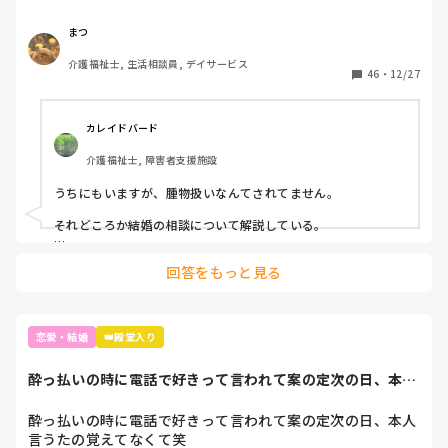
となのだろうか？

まつ
仕事に没頭するあまりに気が付くと、もう良い歳(￣▽￣;)少
介護福祉士, 生活相談員, デイサービス
46
・
12/27
カレイドバード
介護福祉士, 障害者支援施設
うちにもいますが、腫物扱いなんてされてません。

それどころか結婚の相談について解説している。

最後は「とはいえ失敗してるけどね」で終わらせてますけど
回答をもっと見る
ね。
恋愛・結婚
👑殿堂入り
酔っ払いの時に電話で好きって言われて案の定次の日、本人
言うたの覚えてな...
酔っ払いの時に電話で好きって言われて案の定次の日、本人
言うたの覚えてなくて笑
