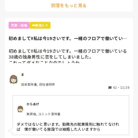
運転手さん彼女居る?って聞いたら居ないって

回答をもっと見る
それで紹介してもらいました(•‿•)💝

1年付き合って結婚を前提で同棲を半年して

恋愛・結婚
👑殿堂入り
今年の1月に入籍しました😆💝
初めまして!!私は今19さいです。一緒のフロアで働いている
38歳の独身...
初めまして!!私は今19さいです。一緒のフロアで働いている
38歳の独身男性に恋をしてしまいました。

これってダメなことなのでしょうか。
ま
従来型特養, 初任者研修
62
・
12/26
からあげ
無資格, ユニット型特養
ダメではないと思います。勤務先の就業規則に触れてなけれ
ば　僕が働いてる施設では結婚した人いますから