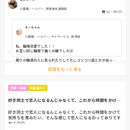
介護職・ヘルパー, 障害者支援施設
そんなにやりにくいですか？

51
・
06/20
私はあんまりそういうのが気にならないタイプなので…
（笑）
えーちゃん
介護職・ヘルパー, デイサービス, 無資格
私、職場恋愛でした！！

お互い同じ職場で働くの嫌でした🤣

周りの職員の人に見られたりしてたしコソコソ話とかがあった
り嫌な思いあったり...

回答をもっと見る
だから今じゃ...旦那 他のとこで働いてますよ！

気が楽になり仕事しやすくなりました( *´꒳`*)

利用者様は結構旦那のこと気に入ってたみたいでしたけどね☺️
👌🏻
恋愛・結婚
👑殿堂入り
好き同士で恋人になるんじゃなくて、これから時間をかけて
気持ちを育みたい...
好き同士で恋人になるんじゃなくて、これから時間をかけて
気持ちを育みたい、そんな感じで恋人になるのってありです
か？🤔🤔