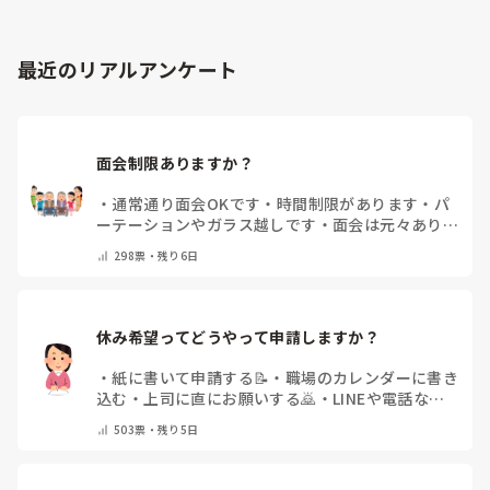
最近のリアルアンケート
面会制限ありますか？
・
通常通り面会OKです
・
時間制限があります
・
パ
ーテーションやガラス越しです
・
面会は元々ありま
せん
・
その他（コメントで教えてください）
298
票・
残り6日
休み希望ってどうやって申請しますか？
・
紙に書いて申請する📝
・
職場のカレンダーに書き
込む
・
上司に直にお願いする🙇
・
LINEや電話など
で申請する
・
その他（コメントで教えてください）
503
票・
残り5日