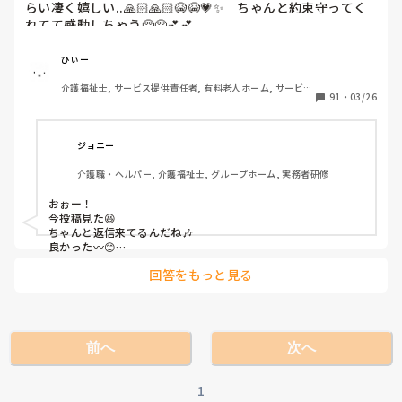
らい凄く嬉しい..🙏🏻🙏🏻😭😭💗✨　ちゃんと約束守ってく
れてて感動しちゃう🥺🥺💕💕

根本的な解決にはまだなってないけど..それでもちゃんと向
ひぃー
き合おうとしてくれてる事にすこし安堵する(*´×`*)
介護福祉士, サービス提供責任者, 有料老人ホーム, サービス
91
・
03/26
付き高齢者向け住宅, ショートステイ, デイサービス
ジョニー
介護職・ヘルパー, 介護福祉士, グループホーム, 実務者研修
おぉー！

今投稿見た😆

ちゃんと返信来てるんだね🎶

良かった〰️😊

これで後はお互いが歩み寄れれば問題なしだね👍
回答をもっと見る
前へ
次へ
1