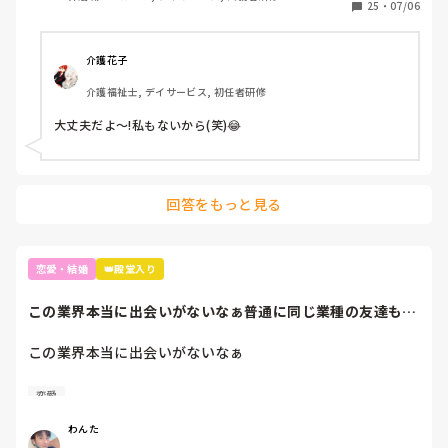
25
・
07/06
介護花子
介護福祉士, デイサービス, 初任者研修
大丈夫だよ〜!私もないから(笑)😂
回答をもっと見る
恋愛・結婚
👑殿堂入り
この業界本当に出会いがないなぁ普通に同じ業種の友達も欲
しい😅住み違くて...
この業界本当に出会いがないなぁ

普通に同じ業種の友達も欲しい😅

恋愛
住み違くても普通に駄弁りたいー
わんた