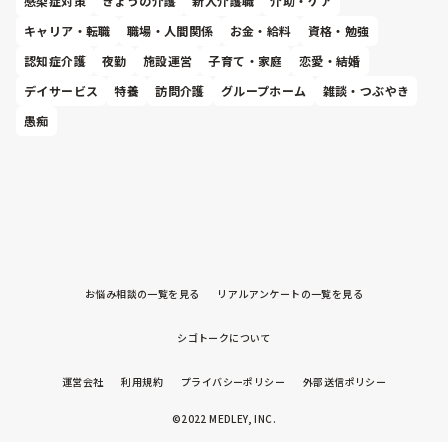
感染症対策
きょうの介護
新人介護職
介助・ケア
キャリア・転職
職場・人間関係
お金・給料
資格・勉強
認知症介護
夜勤
施設運営
子育て・家庭
恋愛・結婚
デイサービス
特養
訪問介護
グループホーム
雑談・つぶやき
愚痴
お悩み相談の一覧を見る
リアルアンケートの一覧を見る
シゴトークについて
運営会社
利用規約
プライバシーポリシー
外部送信ポリシー
©2022 MEDLEY, INC.