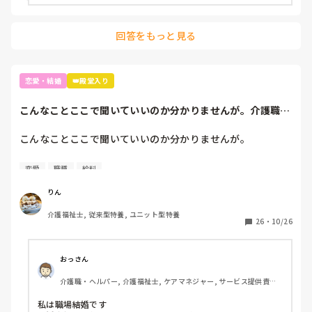
回答をもっと見る
恋愛・結婚
👑殿堂入り
こんなことここで聞いていいのか分かりませんが。介護職員
の給料が低過ぎて...
こんなことここで聞いていいのか分かりませんが。

介護職員の給料が低過ぎて、婚活に二の足を踏んでしまいま
恋愛
職種
給料
す。

職場恋愛は前にあったんですが、遊びだったらしく本気では
りん
無い、との事で私が一時的に鬱病のような状況にもなった事
介護福祉士, 従来型特養, ユニット型特養
がある為、したくないです。

26
・
10/26
マッチングアプリや恋活婚活パーティーに参加したことあり
ますが、やはり年収の面で引っかかりパーティーに参加でき
なかったりしてます。

おっさん
皆さんはどのような恋活、婚活をしてますか？

介護職・ヘルパー, 介護福祉士, ケアマネジャー, サービス提供責任
もしくはどのような恋愛、結婚をされましたか？
者, グループホーム, デイケア・通所リハ, 訪問介護, 障害福祉関連
私は職場結婚です
