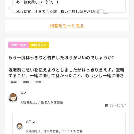
あー彼女欲しいー(;´д｀)

私も切実。明日で４０歳。貰い手無し😅ヤバい○|￣|＿
回答をもっと見る
恋愛・結婚
👑殿堂入り
もう一度はっきりと告白したほうがいいのでしょうか?
退職前に想いを伝えようとしましたがはっきり言えず。退職
すること、一緒に働けて良かったこと、もう少し一緒に働き
たかったことをロッカーに戻る途中に伝えました。「そうな
後輩
退職
夜勤
の？亅といつもと変わらない反応でした。

伝える前は「今日は○○さんが色々手伝ってくれたから助か
ゆい
った。一緒に働けてよかった。」と笑ってました。ただの職
介護福祉士, 介護老人保健施設
場の後輩にしか思っていないってことですよね。来月のシフ
15
・
10/27
ト見たら夜勤が結構被っていて､､､。その気がないなら優し
くしないで欲しいな。勘違いしちゃうし。
ポニョ
介護福祉士, 従来型特養, ユニット型特養