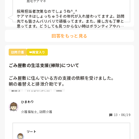
居宅ケアマネ
採用担当者次第なのでしょうね^_^

ケアマネはしょっちゅうその年代が入れ替わってますよ。訪問
先でも皆さんバリバリで頑張ってます。また、接し方も丁寧と
思ってます。どうしても見つからない時はボランティアやハロ
ーワークの職業訓練から入ってみてはいかがでしょうか。
回答をもっと見る
訪問介護
👑殿堂入り
ごみ屋敷の生活支援(掃除)について
ごみ屋敷に住んでいる方の支援の依頼を受けました。

朝の着替えと排泄介助です。

着替え
リハビリパンツ
掃除
部屋のあちこちに汚染したリハパンやパットが置かれてあり
ます。

ひまわり
キッチンは使える状態ではありません。

介護福祉士, 訪問介護
トイレも素人が綺麗に復旧出来る状態ではありません。

13
・
06/19
ケアマネから掃除の支援も追加してもらえないかという話も
出ていますが、ネットで調べると、ごみ屋敷の清掃は訪問介
ツート
護の範囲内ではないとい記事が多いです。
