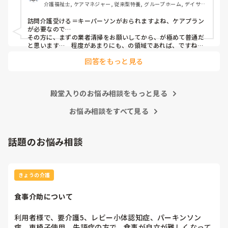
介護福祉士, ケアマネジャー, 従来型特養, グループホーム, デイサー
主任は引き受けるつもりでいるようですが、状態が酷すぎて
ビス
ゾッとしてしまいます。

訪問介護受ける＝キーパーソンがおられますよね、ケアプラン
臭いもあるし、換気がされていないので、そのお宅に訪問し
が必要なので…

た後に同じ服装で次の支援になんて行けそうもありません。

その方に、まずの業者清掃をお願いしてから、が極めて普通だ
ごみ屋敷の対応について、アドバイス頂けるとありがたいで
と思います…　程度があまりにも、の領域であれば、ですね…

でないと、仕事が物理的にも、心情的にも出来ませんよね💧
す。
回答をもっと見る
殿堂入りのお悩み相談をもっと見る
お悩み相談をすべて見る
話題のお悩み相談
きょうの介護
食事介助について
利用者様で、要介護5、レビー小体認知症、パーキンソン
病、車椅子使用、失語症の方で、食事が自立が難しくなって