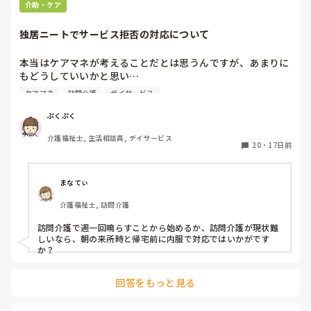
介助・ケア
独居ニートでサービス拒否の対応について
本当はケアマネが考えることだとは思うんですが、あまりに
もどうしていいかと思い…

デイサービスに通ってる利用者さん

ケアマネ
訪問介護
デイサービス
60代後半、独居で長年ひきこもりだったようです

入浴後の着替えを持っては来るんですが、生乾きでニオイが
ぷくぷく
きつい、脱水だけしてもってきた？と思われる日もあり、着
介護福祉士, 生活相談員, デイサービス
てきたものを着ることになってます…

20
・
17日前
また来所時の血圧高く、聞くと薬を飲めていまない様子

ケアマネに伝えると、ヘルパー入ってもらいたいが、とにか
く本人が家に入ってほしくない！とお願いされてしまうそう
まなてぃ
で…

介護福祉士, 訪問介護
キーパーソンの市内に住むお兄さんには伝えるものの、結局
訪問介護で週一回鳴らすことから始めるか、訪問介護が現状難
しいなら、朝の来所時と帰宅前に内服で対応ではいかがです
か？
回答をもっと見る