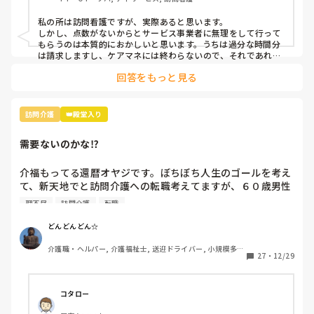
私の所は訪問看護ですが、実際あると思います。

しかし、点数がないからとサービス事業者に無理をして行って
もらうのは本質的におかしいと思います。うちは過分な時間分
は請求しますし、ケアマネには終わらないので、それであれば
外のサービスや家族などの協力を得るなど工夫してもらうよう
回答をもっと見る
に頼んでますね。
訪問介護
👑殿堂入り
需要ないのかな⁉️
介福もってる還暦オヤジです。ぼちぼち人生のゴールを考え
て、新天地でと訪問介護への転職考えてますが、６０歳男性
というと断られます。

理不尽
訪問介護
転職
需要ないのかな⁉️
どんどんどん☆
介護職・ヘルパー, 介護福祉士, 送迎ドライバー, 小規模多機
27
・
12/29
能型居宅介護
コタロー