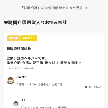
「訪問介護」のお悩み相談をもっと見る
👑訪問介護 殿堂入りお悩み相談
訪問介護
👑殿堂入り
毎回の時間延長
訪問介護のヘルパーです。

排泄介助  食事の配下膳  後片付け  簡単な掃除で

身体1生活2の1時間20分のサービスですが 

ケアマネ
訪問介護
利用者さんが食事に1時間近くかかり 

食後の片付けとベッドでの体制を整えたら毎回20分近くオー
月の裏側
バーです。

介護職・ヘルパー, 介護福祉士, 訪問介護
ケアマネに何度も伝えますが 「点数も無いし自費ももう使
35
・
02/24
えない」と言われ 認めてもらえません。

プランの変更も無く タダ働きです。

よる
PT・OT・リハ, デイサービス, 訪問看護