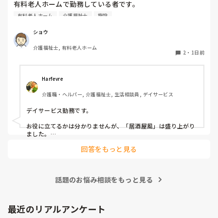
有料老人ホームで勤務している者です。

有料老人ホーム
介護福祉士
施設
他の施設様では、どのようなレクリエーションや行事を、ど
のくらいの頻度で行っているのか参考にさせていただきたく
ショウ
質問いたしました。

介護福祉士, 有料老人ホーム
うちの施設では現在、以下のような取り組みを行っていま
2
・
1日前
す。

毎月：「カフェ」と称して少し豪華なおやつとコーヒー・緑
Harfevre
茶等の提供、カレンダー作り

介護職・ヘルパー, 介護福祉士, 生活相談員, デイサービス
隔月： ランチのテイクアウトイベント

デイサービス勤務です。

その他： 季節ごとの定期的な行事(運動会や七夕など)

お役に立てるかは分かりませんが、「居酒屋風」は盛り上がり
ました。

ノンアルコール飲料に枝豆などのおつまみ、カラオケでデュエ
今の内容も喜ばれているのですが、最近少しマンネリ化して
回答をもっと見る
ットしたり…

きたなと感じており、新しく喜ばれるようなアイデアを探し
アルコールが入ってないのに「酔っちゃった」と雰囲気に呑ま
ています。

れてなのか、ほんのり顔が赤くなる方もいらっしゃいました。

企画の参考にさせていただきたいため、「うちは毎月こんな
参考になれば幸いです。

イベントをしている」「年〇回、こんな大型行事がある」
話題のお悩み相談をもっと見る
「マンネリ打破にこれが盛り上がった！」など、皆さんの施
あとは、寄せ植え(鉢にいくつかの苗を植える)やビンゴ大会な
設のリアルな内容やおすすめのレクをぜひ教えていただける
最近のリアルアンケート
と嬉しいです。
