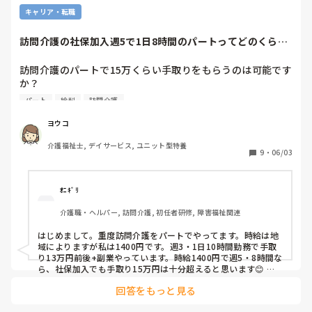
キャリア・転職
訪問介護の社保加入週5で1日8時間のパートってどのくらい
もらえますか？
訪問介護のパートで15万くらい手取りをもらうのは可能です
か？

訪問介護に興味があるのですが、施設と違い件数をたくさん
パート
給料
訪問介護
こなさないと社保加入が損しないくらいのお給料をいただけ
ないイメージがあります。

ヨウコ
訪問介護は、扶養内パートの方が多いのでしょうか？

介護福祉士, デイサービス, ユニット型特養
社保に加入して正社員ではなくパートとして仕事をしたいと
9
・
06/03
考えています。
ｵﾆｷﾞﾘ
介護職・ヘルパー, 訪問介護, 初任者研修, 障害福祉関連
はじめまして。重度訪問介護をパートでやってます。時給は地
域によりますが私は1400円です。週3・1日10時間勤務で手取
り13万円前後+副業やっています。時給1400円で週5・8時間な
ら、社保加入でも手取り15万円は十分超えると思います😊 よ
ければ重度訪問介護も調べてみてください。

回答をもっと見る
一般的な訪問介護ではなくすみません🙇‍♀️