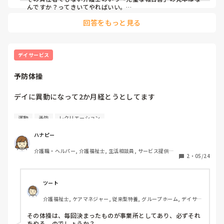
んですか？ってきいてやればいい。

回答をもっと見る
ミスをしたことは仕方ない、でもそれって次やらないようなこ
とであって「あれダメこれダメ」「こんな書き方じゃだめ」な
んてのがあると

「じゃあなんだったらいいんですか」「あなたが台本書いてそ
デイサービス
れ通りに書けばいいんですか」

って逆ギレしちゃいそうですね。

予防体操
そいつの思う「シナリオ」じゃないとダメダメいい続けそうな
感じです。

デイに異動になって2か月経とうとしてます

アドバイスでもなんでもない、イジメに発展しそうなニオイ。
必死で喰らいつく毎日

運動
予防
レクリエーション
ハナピー
最近では予防体操の対象の人たちに

介護職・ヘルパー, 介護福祉士, 生活相談員, サービス提供責
運動を一緒に行う支援があるのですが

2
・
05/24
任者, 訪問介護
苦戦しています

ツート
自分も覚えるのにやっとなので

介護福祉士, ケアマネジャー, 従来型特養, グループホーム, デイサー
教えるというか一緒にやるのは

ビス
本当に難しい。

その体操は、毎回決まったものが事業所としてあり、必ずそれ
深く考えてはいけないのかもですが、、

をやる、のでしょうか？
