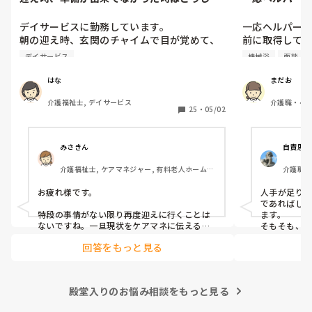
すか？
前に取得してか
デイサービスに勤務しています。

一応ヘルパー２
朝の迎え時、玄関のチャイムで目が覚めて、
前に取得して
パジャマのままで出てくる利用者様がいま
前に未経験者
デイサービス
機械浴
面談
す。朝ごはんや、着替えに時間がかかるの
す。

で、再度迎えに行ってます。ひどい時は月に4
未経験者なので
はな
まだお
～5回あります。一人暮らしで、隣に家族様が
面談の時は『
介護福祉士, デイサービス
介護職・ヘル
住んでいますが、なかなか協力をしていただ
言われ１年後
25
・
05/02
向け住宅, 
けません。

ます』って言
デイサービス勤務の方、再度迎えに行ったり
いとゆぅ～事
することはありますか？

ます。

みさきん
自責思考
このような場合、どう対処したらいいでしょ
一度付きっき
介護福祉士, ケアマネジャー, 有料老人ホーム, 
介護職・
うか。アドバイスがあれば、教えていただき
てから、時々
介護老人保健施設, グループホーム, 病院
ー, 生
たいです。
を２回やって４
施設, 
お疲れ様です。

人手が足り
でも初めて介
であればし
特徴とかを聞
特段の事情がない限り再度迎えに行くことは
ます。

浴介助をしまし
ないですね。一旦現状をケアマネに伝えるの
そもそも、
が一番良いと思います。朝ごはんや着替えだ
い、施設な
誘導、着脱全て
回答をもっと見る
と時間かかりますよね。
れます。
８人くらいを２
それだけでも
か機械浴を頼ま
殿堂入りのお悩み相談をもっと見る
しかし個浴も
えて貰っても