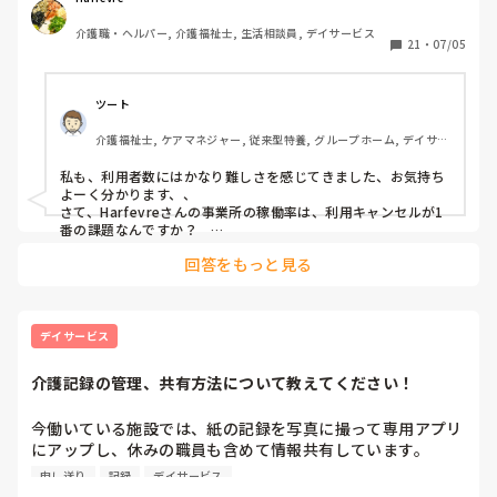
でしょうか？

介護職・ヘルパー, 介護福祉士, 生活相談員, デイサービス
実際に効果があった取り組みがあれば教えていただきたいで
21
・
07/05
す。
ツート
介護福祉士, ケアマネジャー, 従来型特養, グループホーム, デイサー
ビス
私も、利用者数にはかなり難しさを感じてきました、お気持ち
よーく分かります、、

さて、Harfevreさんの事業所の稼働率は、利用キャンセルが1
番の課題なんですか？　

登録者数そのものも増やすべきなのか、どちらをお考えでしょ
回答をもっと見る
うか？

単に（←失礼な言い方ですが💧）休む方を減らしたいのが投稿
された本位なのでしょうか…？
デイサービス
介護記録の管理、共有方法について教えてください！
今働いている施設では、紙の記録を写真に撮って専用アプリ
にアップし、休みの職員も含めて情報共有しています。

施設ごとにやり方が違うと思うのですが、他の現場では介護
申し送り
記録
デイサービス
記録や申し送りはどのようにされていますか？
