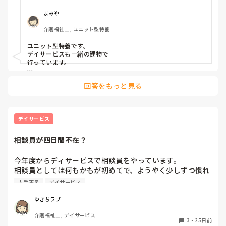
まみや
介護福祉士, ユニット型特養
ユニット型特養です。

デイサービスも一緒の建物で

行っています。

食事の献立は、ユニット型特養と

回答をもっと見る
一緒の献立になっています。

たまに、外出したり

おやつを作ったりしてますね

デイサービス
お昼は、作ってるのは見た事ない
相談員が四日間不在？
今年度からディサービスで相談員をやっています。

相談員としては何もかもが初めてで、ようやく少しずつ慣れ
てきました。

人手不足
デイサービス
10月に法事があり有休も付くので、法事も兼ねて観光もした
ゆきちラブ
いなと思っています。

介護福祉士, デイサービス
ただそうなると四日間休む事になります。

3
・
25日前