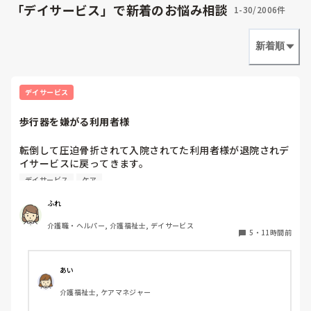
ば大丈夫』と言
「デイサービス」で新着のお悩み相談
1-30/2006件
でやらなければ
全介の人の移乗
そんな方の入浴
新着順
出来ないと訴
を呼べばいいと
未経験で入っ
デイサービス
と思ってまし
か？

歩行器を嫌がる利用者様
初めて介護に
ですが、自信
転倒して圧迫骨折されて入院されてた利用者様が退院されデ
されメンタル的
イサービスに戻ってきます。

う

ケアマネや医師からも歩行器を利用するように言われてるそ
デイサービス
ケア
うだが、本人は絶対使いたくないと怒っているそうです。。

もともと杖歩行がかなり不安定で何度も転倒されてた方で、
ふれ
ADLも以前より低下してるようです。

介護職・ヘルパー, 介護福祉士, デイサービス
体重も80kg近くあって、病院食で少し痩せたものの、家に
5
・
11時間前
戻ったらまた好き放題食べてすぐに太るのではと心配です。
大柄な方なので、本人自身が転んでも危ないし、不安定な歩
行で転倒されたら他利用者様もまきこまないかとも心配され
あい
ます。

介護福祉士, ケアマネジャー
利用再開されたら、もちろん歩行器をすすめますが、お断り
されたらデイサービスを利用できません！とは言えないもの