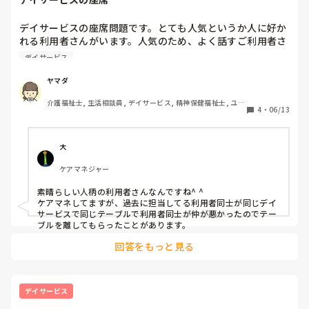
デイサービスの座席問題です。とても人気というか人に好か
れる利用者さんがいます。人気のため、よく話すご利用者さ
んが同じテーブルになるのですが、その方が疲れてしまい休
デイサービス
まれることがおおいです。ご本人からちょくせつ嫌というと
角が立つので、職員へ席の配慮の相談されるため、適宜変え
ヤマダ
てはいますが、結局その方の周りに人がよってきてしまいま
介護福祉士, 生活相談員, デイサービス, 精神保健福祉士, ユニ
す。
4
・
06/13
ット型特養, 障害者支援施設, 社会福祉士
大
ケアマネジャー
素晴らしい人柄の利用者さんなんですね^ ^

ケアマネしてますが、過去に担当してる利用者同士が同じデイ
サービスで同じテーブルで利用者同士が仲が悪かったのでテー
ブルを離してもらったことがあります。
回答をもっと見る
デイサービス