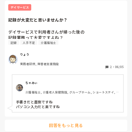
デイサービス
記録が大変だと思いませんか？
デイサービスで利用者さんが帰った後の

記録業務って大変ですよね？
記録
人手不足
介護福祉士
りょう
実務者研修, 障害者支援施設
2
・
06/05
ちゃみぃ
介護福祉士, 介護老人保健施設, グループホーム, ショートステイ, デ
イサービス, 病院, ユニット型特養, 障害者支援施設
手書きだと面倒ですね

パソコン入力だと楽ですね
回答をもっと見る