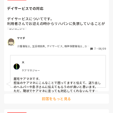
デイサービスでの対応
デイサービスについてです。

利用者さんでお迎えの時からリハパンに失禁していることが
ほとんどで、ズボンまで濡れていることも多々あります。息
デイサービス
子さんと住んでいますが介護はしません。ヘルパーを入れる
ことも拒否されています。そのため衣類の尿臭が酷く他の利
ヤマダ
用者さんにも迷惑がかかっています。現状を息子さんへ伝え
介護福祉士, 生活相談員, デイサービス, 精神保健福祉士, ユニ
ても、母は大丈夫の一点張り。ケアマネに報告しても変わら
7
・
06/09
ット型特養, 障害者支援施設, 社会福祉士
ずです。

このようなケースはどうされているのでしょうか？
大
ケアマネジャー
居宅ケアマネです、

担当のケアマネにこんなことで困ってますと伝えて、送り出し
のヘルパーや息子さんに伝えてもらうのが良いと思います。

ただ、現状でケアマネに言っても対応してくれないんです
ね。。。

回答をもっと見る
息子さんが介護を全然しないなら、包括にひと言相談してみる
のもありですね。