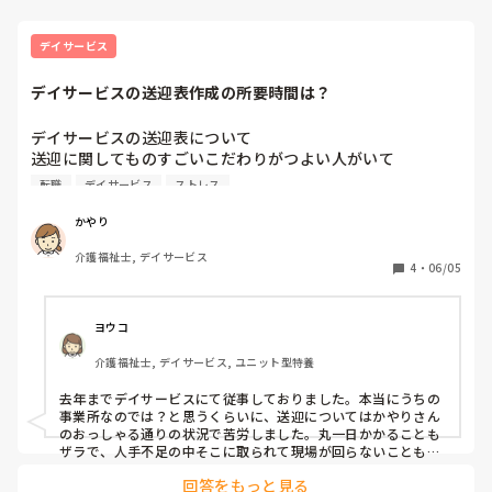
デイサービス
デイサービスの送迎表作成の所要時間は？
デイサービスの送迎表について

送迎に関してものすごいこだわりがつよい人がいて

2.3人利用者が増えたり減ったりするだけで延々と送迎表を
転職
デイサービス
ストレス
手直ししています。

利用者さんはほぼ曜日固定なのに1日1時間以上は当たり前、
かやり
他人が作った送迎表にもケチをつけ方向が全然違うとブーブ
介護福祉士, デイサービス
ー文句ばかり。

4
・
06/05
先日は事務所にこもり丸一日かかり1日分作成していまし
た。本当に時間の無駄すぎて内心なにやってんだろうと思っ
ています。

ヨウコ
自分のこだわりを押し付けてくる故古株のドライバーからも
介護福祉士, デイサービス, ユニット型特養
文句が出て結局大半を変更する事態がおきていたり…

下手な感情だったりこだわりもなく条件反映してくれるAIに
去年までデイサービスにて従事しておりました。本当にうちの
任せたらいいのに… 

事業所なのでは？と思うくらいに、送迎についてはかやりさん
任せる方も任せる方ですが無駄に残業する風習で本当に辞め
のおっしゃる通りの状況で苦労しました。丸一日かかることも
たいです。

ザラで、人手不足の中そこに取られて現場が回らないこともし
ょっちゅうでした。

回答をもっと見る
その現状を上に訴えたところ、紆余曲折ありながらも送迎ソフ
デイサービスで働いている皆様、送迎表ってどんな感じです