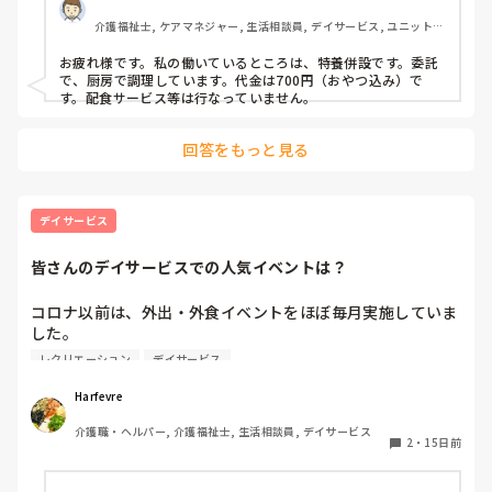
ちなみに私が働いてるところは750円、おやつ代は別、委託
介護福祉士, ケアマネジャー, 生活相談員, デイサービス, ユニット型
で同じ建物内に厨房があります。
特養
お疲れ様です。私の働いているところは、特養併設です。委託
で、厨房で調理しています。代金は700円（おやつ込み）で
す。配食サービス等は行なっていません。
回答をもっと見る
デイサービス
皆さんのデイサービスでの人気イベントは？
コロナ以前は、外出・外食イベントをほぼ毎月実施していま
した。

レクリエーション
デイサービス
しかし、コロナ禍以降は実施できておらず、現在は送迎車両
の台数も減ったため、外出・外食レクの再開が難しい状況で
Harfevre
す。

介護職・ヘルパー, 介護福祉士, 生活相談員, デイサービス
2
・
15日前
現在は、デイサービス内で楽しめる企画として、プリンを買
ってきて皆さんでお茶をしたり、釜飯などをデリバリーで注