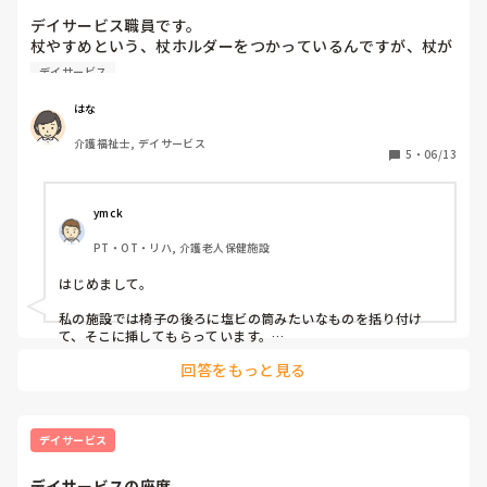
デイサービス職員です。

杖やすめという、杖ホルダーをつかっているんですが、杖が
細くてすぐ落ちてしまうので、何か良い方法は無いかなと考
デイサービス
えています。

利用者様の使っている杖はどのように置いていますか？
はな
介護福祉士, デイサービス
5
・
06/13
ymck
PT・OT・リハ, 介護老人保健施設
はじめまして。

私の施設では椅子の後ろに塩ビの筒みたいなものを括り付け
て、そこに挿してもらっています。

倒れたりしないので、そこは便利な点です。引き抜くときに少
回答をもっと見る
し高く持ち上げないとならないのが少々ネックですが…。

また、小さめの傘立てみたいなものを使っていたこともありま
した。長いものを立てておくグッズなら、それなりに使えるか
もしれませんね。
デイサービス
デイサービスの座席