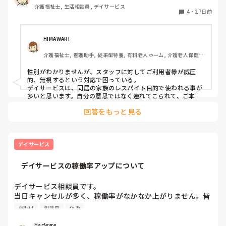
介護福祉士, 生活相談員, デイサービス
それと私には無視したり、もちろん威圧的な態度で接してき
4
・
27日前
ます。

ケアマネも最近担当が代わりよくわからない様子です。

このままだと無視されたスタッフの体調も考えないといけな
HIMAWARI
いと思うのですが…

介護福祉士, 看護助手, 従来型特養, 有料老人ホーム, 介護老人保健施
何がなんだか改善の余地がない状況です。ケアマネより私に
設, サービス付き高齢者向け住宅, ショートステイ, デイサービス, 病
直接話すと言っていたのですが、何も言われずただただ無視
院, 初任者研修, 実務者研修, ユニット型特養, 小規模多機能型居宅介
性別がわかりませんが、スタッフに対してご利用者様が威圧
され、対応に困ってます。
護
的、無視するという対応で困っている。

デイサービスは、同居の家族のレスパイト目的で使われる事が
多いと思います。自分の意思ではなく連れてこられて、ご本人
も混乱していると思います。

回答をもっと見る
施設長は、知っているのですか?

デイサービス
    デイサービスの稼働率アップについて
デイサービス相談員です。

当日キャンセルが多く、稼働率がなかなか上がりません。皆
さんの事業所では、当日休みを減らしたり、空いた枠を埋め
声掛け
相談員
休み
たりするためにどんな工夫をされていますか？

家族への連絡や前日の声掛けで効果があったことはあります
Harfevre