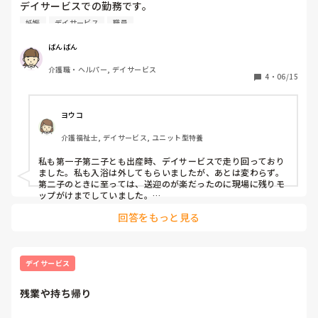
デイサービスでの勤務です。

現在は産休に入っております。

妊娠
デイサービス
職員
妊娠報告してから、入浴介助は外してくれましたが、

ばんばん
ホールの担当を毎日行っており

介護職・ヘルパー, デイサービス
なんだかんだで走り回っておりました。

4
・
06/15
職員の人数も少ないので

無理してしまうこともありました。

お腹が大きくなってくると

ヨウコ
利用者さんも妊婦なんだと分かりやすいですが

介護福祉士, デイサービス, ユニット型特養
妊娠初期は見た目変わらないから

自分からも妊婦なんですとも言いにくく、、、

私も第一子第二子とも出産時、デイサービスで走り回っており
ました。私も入浴は外してもらいましたが、あとは変わらず。
みなさんの職場では

第二子のときに至っては、送迎のが楽だったのに現場に残りモ
妊娠中の業務に変わりは

ップがけまでしていました。

とてもしんどく、結果切迫早産になり早めの産休となりまし
ございましたか？？

回答をもっと見る
た。

無事に2人とも産まれましたが、もっとわがままを言ってよか
ったと思いました。

申し訳ないですが…と気持ちを持って、お腹が張るからこの業
務は外してほしい、そのかわりこっちをやりますとか提案して
デイサービス
いいと思います。

お身体大事に、現場のことより赤ちゃんのことを考えてあげて
残業や持ち帰り
くださいね！