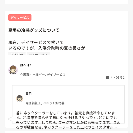
トが導入されて、なんとか送迎を組めるようになりました。

か？
だけど、それでも文句を言う人は言うし、人間関係の悪い人同
士はどんなに家が近くても離さなきゃならないしで、難しかっ
たです。

デイサービス
だけどもうそこは、そこまでわがままは聞けないという毅然と
した態度を管理職が取ったおかげでなんとか回るようになりま
夏場の冷感グッズについて
した。

全て言うことを聞くのは難しいと言えるといいのですが、なか
なか言いづらいですよね。
現在、デイサービスで働いて

いるのですが、入浴介助時の夏の暑さが

体にこたえます、、、😭

入浴介助
デイサービス
みなさん、何か冷感グッズは使用されて

いますか？？
ばんばん
介護職・ヘルパー, デイサービス
4
・
05/31
真司
介護福祉士, ユニット型特養
首にネッククーラーをしています。首元を直接冷やしていま
す。冷凍庫で凍らせて首に引っ掛ける？やつです｡どこにでも
売っています。しまむら､ワークマンとかにも売ってます。見え
るのが駄目なら､ネッククーラーをした上にフェイスタオルを
したらどうですか？