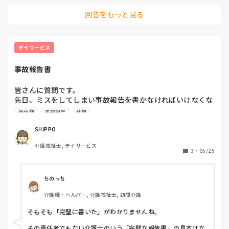
監査が入った際指導が入る

回答をもっと見る
どちらが今後ケアマネ等目指す際まずいですか？
デイサービス
事故報告書
皆さんに質問です。

先日、ミスをしてしまい事故報告を書かなければいけなくな
りました。

昼休憩
事故報告
休憩
今日朝提出し、お昼休憩に呼ばれて言われたこと。

「事故報告書は、100%しっかりと書いてあるものじゃなけ
SHIPPO 
ればいけない。」と言われ返されました。

介護福祉士, デイサービス
「事故報告書の事で、話しをしたりする時間はないから、時
3
・
05/25
間をかけていいから完璧なものを書き直してきて。」と。

それも責任者でもない介護士に言われました。

確かに私の書く事故報告書は、よくないものだったけど…。

ちのっち
皆さんも完璧に書いた事故報告書を提出していますか？
介護職・ヘルパー, 介護福祉士, 訪問介護
そもそも「完璧に書いた」がわかりませんね。

その責任者でもない介護士のいう「完璧な報告書」の見本はな