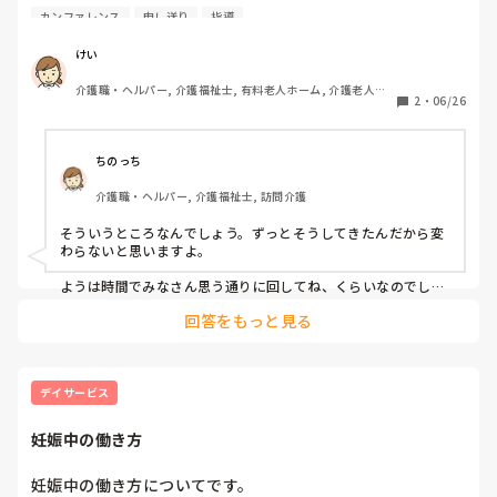
って。

カンファレンス
申し送り
指導
申し送りはタブレットに入力するので、そこを見ています。
ちなみに私は前の訪問事業所で

まぁ、たいした送りはないんだけど‥大事な送りは口頭で言
「お前に仕事まわさない、収入が心配なら他行けば」って笑い
けい
ながら言われたので、ボーナスもらってあっさり辞めました
って欲しい。口頭で言うものだと思っている。

よ、結局そこにいるのは、身体できません、移乗もできませ
介護職・ヘルパー, 介護福祉士, 有料老人ホーム, 介護老人保
2
・
06/26
健施設, グループホーム, デイサービス, デイケア・通所リハ
ん、他にいくところがありませんっていう年寄りヘルパーくら
それと、カンファレンスが全然開催されません。

いしか残ってませんね。だから掃除とか買い物とかその程度の
仕事しか受けられないと思いますよ。ざまーみろです。

管理者に2.3回カンファレンスを開催するように提案しまし
ちのっち
たが何もアクションを起こしてくれません。

そんなもんじゃないんですか？

そこで頑張って認められたいとかウチから近くて通勤に楽とか
介護職・ヘルパー, 介護福祉士, 訪問介護
いうならどんなことを言われてもそこにしがみつけばいいと思
デイサービスのカンファレンスって毎月1回は義務ですよ
いますけど。

そういうところなんでしょう。ずっとそうしてきたんだから変
わらないと思いますよ。

まぁしかるべきところに報告してそれを本人が言われたところ
ようは時間でみなさん思う通りに回してね、くらいなのでしょ
で「冗談のつもりだった」とか「気にしているとは思わなかっ
う。
回答をもっと見る
た」とかでのらりくらり「自分は悪くない」を言うと思います
けどね。
デイサービス
妊娠中の働き方
妊娠中の働き方についてです。
