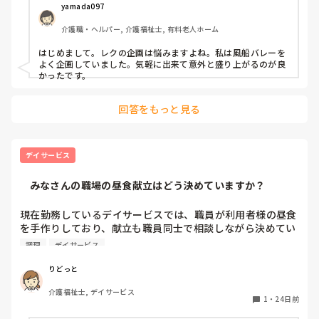
文したりしています。

yamada097
介護職・ヘルパー, 介護福祉士, 有料老人ホーム
皆さんのデイサービスでは、施設内でどのようなイベントを
行っていますか？

はじめまして。レクの企画は悩みますよね。私は風船バレーを
「利用者さんに好評だったもの」や「低予算でも楽しめる企
よく企画していました。気軽に出来て意外と盛り上がるのが良
画」があれば、ぜひ教えていただきたいです。
かったです。
回答をもっと見る
デイサービス
    みなさんの職場の昼食献立はどう決めていますか？
現在勤務しているデイサービスでは、職員が利用者様の昼食
を手作りしており、献立も職員同士で相談しながら決めてい
ます。

調理
デイサービス
みなさんの職場では、昼食の献立はどのように決めています
か？管理栄養士の方が作成しているのか、職員が考えている
りどっと
のか、また季節や利用者様の希望を取り入れる工夫などがあ
介護福祉士, デイサービス
れば、ぜひ教えていただきたいです。
1
・
24日前