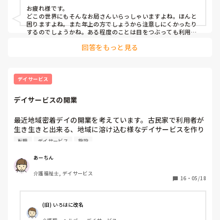
どうしましょうか😭？
お疲れ様です。

どこの世界にもそんなお局さんいらっしゃいますよね。ほんと
困りますよね。また年上の方でしょうから注意しにくかったり
するのでしょうかね。ある程度のことは目をつぶっても利用者
さんに迷惑をかけることや、不適切なことは責任者として指導
回答をもっと見る
されたらよいのではと感じます。指導した上で従わないのであ
れば、自ずとはみ出ていくと思います。あとはその方の得意な
ことを探してそちらを重点的にやってもらうなど。人材が少な
い中でいかに効率的に、害を及ぼさず働いてもらえるか、です
ね。頑張ってくださいね！
デイサービス
デイサービスの開業
最近地域密着デイの開業を考えています。古民家で利用者が
生き生きと出来る、地域に溶け込む様なデイサービスを作り
たいんだけど、需要はどれぐらいありますか？常に満員のデ
転職
デイサービス
施設
イサービスってどれぐらい実在するのですか？
あーちん
介護福祉士, デイサービス
16
・
05/18
(旧) いろはに改名