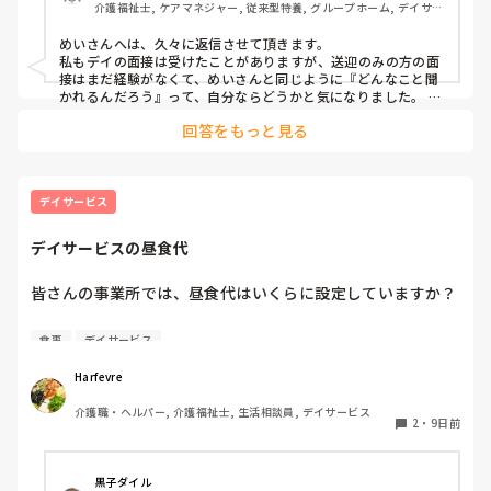
介護福祉士, ケアマネジャー, 従来型特養, グループホーム, デイサー
ビス
めいさんへは、久々に返信させて頂きます。

私もデイの面接は受けたことがありますが、送迎のみの方の面
接はまだ経験がなくて、めいさんと同じように『どんなこと聞
かれるんだろう』って、自分ならどうかと気になりました。 送
迎のお仕事だと、運転の経験や自信のある時間帯、送迎ルート
回答をもっと見る
や土地勘があるエリア、車いすの乗降介助の経験、高齢の方と
のコミュニケーションが得意かどうかなどを聞かれることが多
いのかなとイメージしました。 もし私だったら「安全運転で時
間に余裕を持って動くこと」や「利用者さんが安心して乗って
いられるような声かけ」を大事にしていることをお話しするか
デイサービス
もしれません。 初めての立場で色々頭を巡ると思いますが、め
いさんの優しさがきっと伝わる面接になりますように。
デイサービスの昼食代
皆さんの事業所では、昼食代はいくらに設定していますか？

差し支えなければ、

食事
デイサービス
• 昼食代

Harfevre
• おやつ代込みかどうか

介護職・ヘルパー, 介護福祉士, 生活相談員, デイサービス
• 手作り・委託・配食など食事の提供方法

2
・
9日前
も教えていただけると参考になります。

黒子ダイル