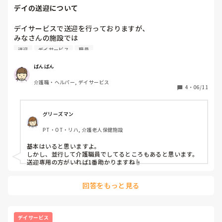
デイの送迎について
デイサービスで送迎を行っておりますが、

みなさんの施設では

送迎専門の職員さんって

送迎
デイサービス
職員
いらっしゃいますか？？

勤めているところは以前は1名

ばんばん
専門でいたようですが

介護職・ヘルパー, デイサービス
年齢の関係のため辞められたそうで、、、

4
・
06/11
グリーズマン
PT・OT・リハ, 介護老人保健施設
基本はいると思いますよ。

しかし、並行して介護職員でしてるところもあると思います。

送迎専用の方がいれば1番助かりますね☝️
回答をもっと見る
デイサービス