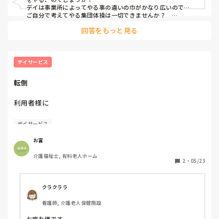
スムーズにはいかないです

デイは事業所によってやる事の違いの巾がかなり広いので…　

ご自分で考えてやる集団体操は一切できませんか？　

音楽に合わせて吊り紐など使っての本格派、機能訓練士の補助
回答をもっと見る
体操、全く職員が自由にやる機能訓練など、色々あります、事
業所で。もし決まっているのでしたら、その意義を理解され
て、説明しながらやり、時に何らかの肯定的な声かけなどやり
ながらできると良いと思います、、

こう申してはいけないかもですが、多少間違えても、楽しまれ
デイサービス
て、その結果利用者さんも落ち着いて、時にはにこやかなシー
ンもあっての実施ができるとなお良いと思います。とても有意
転倒
義な事をされているので、ちょっとどーこー間違い…などあっ
ても繰り返しになりますが、気にされず取り組まれて下さい…
利用者様に

私「この間、3段しかない階段で転んだんですよね〜。久し
デイサービス
ぶりに全身で地面を感じました笑」

お富
って話をし。

介護福祉士, 有料老人ホーム
2
・
05/23
夕方、その利用者様に

「まだ残っていたのね？！早く帰りなさい。お風呂介助もし
クラクララ
て、大変だったろうに…また階段で転ぶよ？」

看護師, 介護老人保健施設
お疲れ様です。
