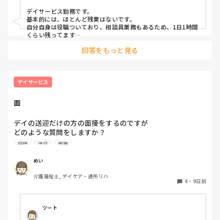
デイサービス勤務です。

基本的には、ほとんど残業はないです。

自分自身は役職ついており、相談員業務もあるため、1日1時間
くらい残ってます…
回答をもっと見る
デイサービス
面
デイの送迎だけの方の面接をするのですが

どのような質問をしますか？

またどのような質問をされましたか？

採用
送迎
面接
高齢者の送迎の肩の面接をする立場ははじめでアドバイスい
めい
介護福祉士, デイケア・通所リハ
4
・
9日前
ツート