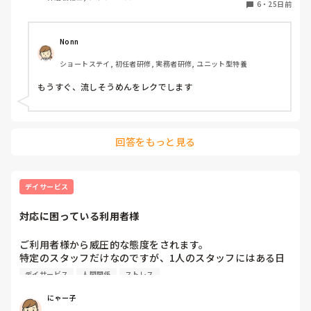
また、夏ならではのアクティビティがあれば教えていただき
6
・
25日前
たいです。

Nonn
ショートステイ, 初任者研修, 実務者研修, ユニット型特養
もうすぐ、流しそうめんをレクでします
回答をもっと見る
デイサービス
対応に困っている利用者様
ご利用者様から威圧的な態度をされます。

特定のスタッフだけなのですが、1人のスタッフにはある日
突然無視され、杖を思いっきり床に叩きつけて…威圧的な態
デイサービス
人間関係
ストレス
度です。もう1人はそのスタッフの言動が気に入らなかった
様子で…その件に関してはそのスタッフにはあまり余計な事
にゃー子
は言わないように…と伝えましたが…
