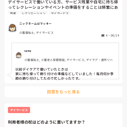
デイサービスで働いている方、サービス残業や自宅に持ち帰
ってレクレーションやイベントの準備をすることは頻繁にあ
りますか？
残業
レクリエーション
デイサービス
ニックネームはマッキー
介護福祉士, デイサービス
4
・
06/14
sunu
介護福祉士, 介護老人保健施設, デイサービス, デイケア・通所リハ
以前デイケアで働いていたときは

家に持ち帰って飾り付けの準備などしていました！毎月何か季
節の飾り付けしてたので忙しかったです。
回答をもっと見る
デイサービス
利用者様の杖はどのように置いてますか？