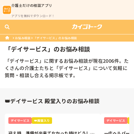
介護士
だけの相談アプリ
アプリを無料でダウンロード！
お悩み相談
「デイサービス」のお悩み相談
「
デイサービス
」のお悩み相談
「
デイサービス
」に関するお悩み相談が現在
2006
件。た
くさんの
介護士
たちと「
デイサービス
」について気軽に
質問・相談し合える掲示板です。
👑デイサービス 殿堂入りのお悩み相談
デイサービス
👑殿堂入り
デイサービス

迎え時、準備が出来てなかった時はどうしま
一応ヘルパー２