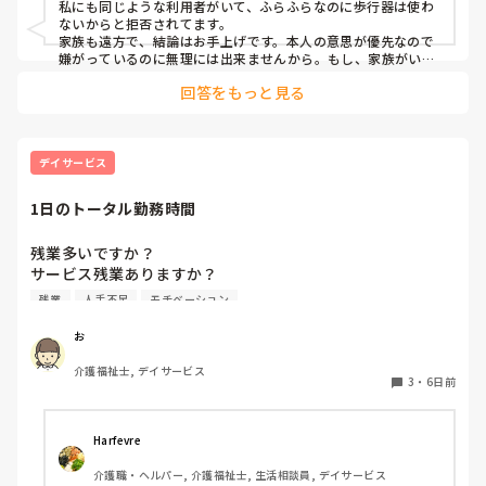
私にも同じような利用者がいて、ふらふらなのに歩行器は使わ
なのでしょうか？

ないからと拒否されてます。

家族も遠方で、結論はお手上げです。本人の意思が優先なので
うまく歩行器を利用していただけるにはどう接したらよいか
嫌がっているのに無理には出来ませんから。もし、家族がいれ
ば、そちらから説得でしょうね。
アドバイスお願いいたします。
回答をもっと見る
デイサービス
1日のトータル勤務時間
残業多いですか？

サービス残業ありますか？

残業
人手不足
モチベーション
仕事前後のサービス残業含めると

1日に何時間くらい働いていますか？

お
介護福祉士, デイサービス
3
・
6日前
Harfevre
介護職・ヘルパー, 介護福祉士, 生活相談員, デイサービス