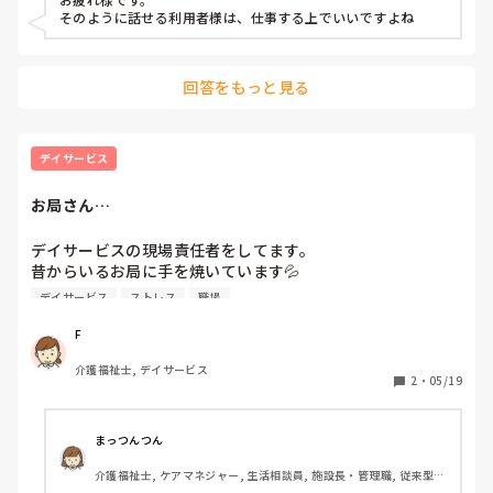
そのように話せる利用者様は、仕事する上でいいですよね
回答をもっと見る
デイサービス
お局さん…
デイサービスの現場責任者をしてます。

昔からいるお局に手を焼いています💦

デイサービス
ストレス
職場
何故か勝手に新人に指導していたり（それも何か微妙な指
導）、その新人のこと自分の子分のように手懐けてしまいま
F
した💦

介護福祉士, デイサービス
人がいないと平気で、利用者の前で言うし…

2
・
05/19
けど、移乗や車椅子送迎、遅番出来ないとかNGあるのに平
気で人のことは言うし…

まっつんつん
介護福祉士, ケアマネジャー, 生活相談員, 施設長・管理職, 従来型特
上司と相談してるのですが中々改善策も出せず…

養, 有料老人ホーム, ショートステイ