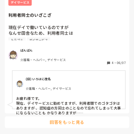
デイサービス
利用者同士のいざこざ
現在デイで働いているのですが

なんせ田舎なため、利用者同士は

昔からの馴染みの方が多いようで、、、

トラブル
デイサービス
（私は地元はここら辺ではありません）

表面上ではトラブルにはなっておりませんが

ばんばん
利用者同士で陰で悪口やスタッフに愚痴ったりと

介護職・ヘルパー, デイサービス
なかなかダークな感じです、、、(;;;;;°∇°)

4
・
06/07
みなさんの施設でも利用者同士での

いざこざってごさいますか😓？？

(旧) いろはに改名
介護職・ヘルパー, デイサービス
お疲れ様です。

現在、デイサービスに勤めてますが、利用者間でのゴタゴタは
ありますが 、認知症の方同士のことなので忘れてしまって大事
にならないことも かなりありますが…

回答をもっと見る
利用者間で小競り合いが始まったり 、職員に愚痴ってきたり対
応に苦慮しています。