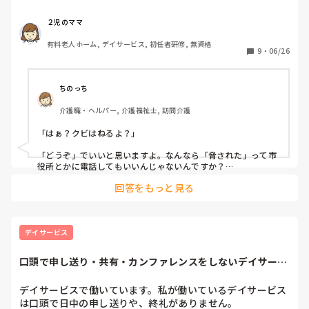
ビはねるよと言われたのですが自分は明日午前中お風呂介助
でフロアにいないので私がいてもいなくても変わりないです
２児のママ
が気圧で頭痛がしている現在明日体調が悪化しても休みない
有料老人ホーム, デイサービス, 初任者研修, 無資格
のきついです。
9
・
06/26
ちのっち
介護職・ヘルパー, 介護福祉士, 訪問介護
「はぁ？クビはねるよ？」

「どうぞ」でいいと思いますよ。なんなら「脅された」って市
役所とかに電話してもいいんじゃないんですか？

回答をもっと見る
笑いながら「いまどきそんなこと言う人いるんですね。みんな
ここよりいいところみつけたらドンドン転職しますよ。私ら大
事にされないなら今すぐやめてもいいですよ。時給のいいとこ
ろなんて山ほどありますしね」

デイサービス
っていっちゃいたいですね

口頭で申し送り・共有・カンファレンスをしないデイサービ
ま、人の口は怖いから周りにいいふらしますよね。

ス
「あんなこといってたよ、びっくりなんだけど〜」から始まっ
て「まぁ別に辞めることなんとも思わないしね、あんなこと言
デイサービスで働いています。私が働いているデイサービス
うあんな人とこんなとこで一緒に仕事したくないんだけど〜」
は口頭で日中の申し送りや、終礼がありません。
