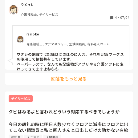
使っているツールや工夫などがあれば教えていただきたいで
りどっと
す。
介護福祉士, デイサービス
4
・
07/04
remoko
介護福祉士, ケアマネジャー, 生活相談員, 有料老人ホーム
ワタシの施設では記録はほのぼのに入力、それをLINEワークス
を使用して情報共有しています。

ペーパーレスで、なんでも記録物がアプリやら介護ソフトに変
わってきてますよね💦💦

介護ソフトは慣れたら入力も楽であとから必要な情報を検索し
回答をもっと見る
やすいんですが、紙の方が頭に残る気がするのは気のせいでし
ょうかね（笑）
デイサービス
クビはねるよと言われどういう対応するべきでしょうか
今日の朝礼の時に明日人数少なくフロアに滅多にフロアに出
てこない相談員と私と新人さんと口出しだけの動かない有給
消化中の人と長期休みから復帰した人だけで明日休んだらク
相談員
人手不足
人間関係