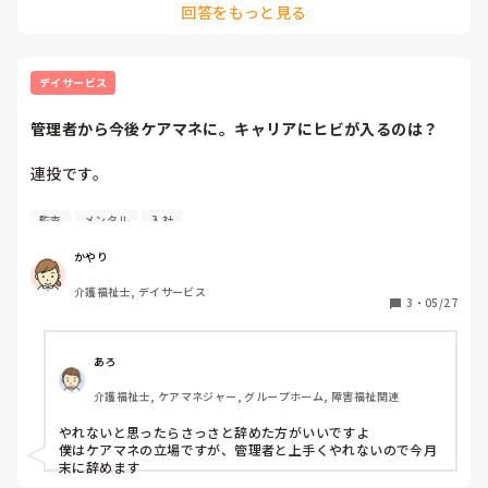
回答をもっと見る
デイサービス
管理者から今後ケアマネに。キャリアにヒビが入るのは？
連投です。

新たな発見。内情がずさんすぎた施設…

監査
メンタル
入社
書類等一切追いついていなく監査入ったら一発アウト...

そんなデイサービスの管理者…辞退したほうがいいですよ
かやり
ね？

介護福祉士, デイサービス
なにもわからず近所のデイサービスに正社員で入社、前任が
3
・
05/27
異動？メンタルやられ他施設に。

一度受けたもののお局相談員とうまくやっていけそうになく
辞退の申入れをしました。

あろ
その後お局様激昂なのか私に対して無視や態度をあらわにし
介護福祉士, ケアマネジャー, グループホーム, 障害福祉関連
ている状態でした。

そんなピリピリしたなか上層部を含め話し合いがなされ。

やれないと思ったらさっさと辞めた方がいいですよ

しかし私に通達もなく書面等に名前を出されてしまっている
僕はケアマネの立場ですが、管理者と上手くやれないので今月
そうです。

末に辞めます
一度受けすぐ辞退、このまま何とか管理者を受け
