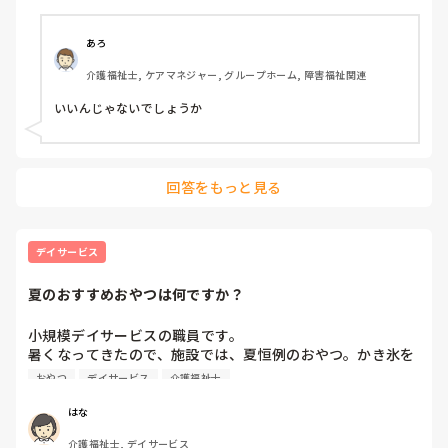
相談員が四日間いないなんて、有り得るのか？とふと思い管
理者にそれとなく聞いてみました。

あろ
休んでも大丈夫とは言われたけど、今まで管理者も含めて四
介護福祉士, ケアマネジャー, グループホーム, 障害福祉関連
連休は取ったことないと言われました。

ダヨネ〜💦💦💦

いいんじゃないでしょうか
ただでさえ現場に人がいなくて、私も午前中はフロアに出る
くらい忙しいのに、四連休はひんしゅくですよね……？

休んだからといって皆に文句言われるとかはないと思います
回答をもっと見る
が、やはり良くは思わないのでしょうか？

デイサービスも相談員も初めてなので、よくわかりません💦
💦

デイサービス
今までは気にせず連休取ってましたけど、相談員が四日間不
在って有り得るのか？と疑問に思っています。

夏のおすすめおやつは何ですか？
結局私が不在時は管理者の負担が増えてしまう事にもなりま
す💦💦

小規模デイサービスの職員です。

暑くなってきたので、施設では、夏恒例のおやつ。かき氷を
でも月中ならそんなに忙しくもないし、四日間くらいいなく
来週から始めようと思ってます。

おやつ
デイサービス
介護福祉士
ても……って思う自分もいます💦💦

簡単にできる寒天ゼリーも作ろうと思っています。

新人のくせに有り得ない？？

みなさまのデイサービスでは、夏はどのようなおやつを出し
はな
ますか？

介護福祉士, デイサービス