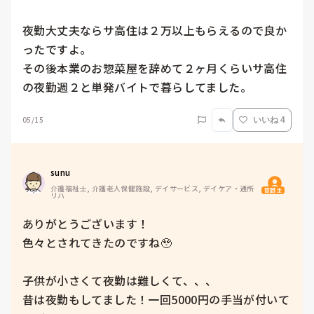
夜勤大丈夫ならサ高住は２万以上もらえるので良か
ったですよ。

その後本業のお惣菜屋を辞めて２ヶ月くらいサ高住
の夜勤週２と単発バイトで暮らしてました。
05/15
いいね 4
sunu
介護福祉士, 介護老人保健施設, デイサービス, デイケア・通所
質問主
リハ
ありがとうございます！

色々とされてきたのですね🥹

子供が小さくて夜勤は難しくて、、、

昔は夜勤もしてました！一回5000円の手当が付いて