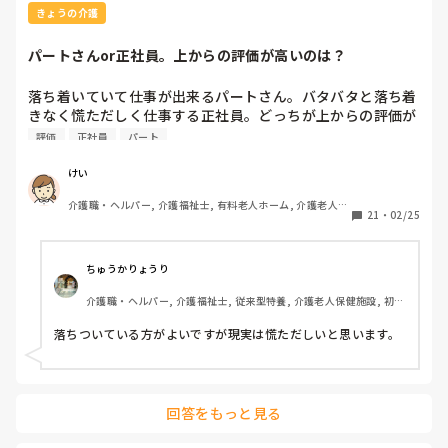
きょうの介護
パートさんor正社員。上からの評価が高いのは？
落ち着いていて仕事が出来るパートさん。バタバタと落ち着
きなく慌ただしく仕事する正社員。どっちが上からの評価が
高いですか？
評価
正社員
パート
けい
介護職・ヘルパー, 介護福祉士, 有料老人ホーム, 介護老人保
21
・
02/25
健施設, グループホーム, デイサービス, デイケア・通所リハ
ちゅうかりょうり
介護職・ヘルパー, 介護福祉士, 従来型特養, 介護老人保健施設, 初任
者研修, 実務者研修
落ちついている方がよいですが現実は慌ただしいと思います。
回答をもっと見る