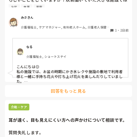
実際に住職さんを呼びご焼香できるようにそれ用のスペース
お盆
食事
家族
を毎年設けていました。それ以外は、食事内容が変わる、家
族が面会に来る…などでした。お盆まであと少しです。何か
みさきん
していることがあればぜひシェアよろしくお願いします。
介護福祉士, ケアマネジャー, 有料老人ホーム, 介護老人保健施
1
・
2日前
設, グループホーム, 病院
なる
介護福祉士, ショートステイ
こんにちは😊

私の施設では、お盆の時期にかき氷レクや施設の敷地で利用者
様と一緒に手持ち花火や打ち上げ花火を楽しんだりしていまし
た。

みさきんさんの住職さんを呼んでご焼香できる機会があるのは
回答をもっと見る
利用者様にとっても良い経験にもなりますね！
介助・ケア
耳が遠く、目も見えにくい方への声かけについて相談です。
質問失礼します。
