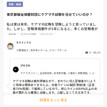
資格・勉強
東京都福祉保健財団にケアマネ試験を任せていいのか？
私は実は来年、ケアマネ試験を受験しようと思っていまし
た。しかし、受験資格要件が3年になると、多くの受験者が
殺到し、高倍率が予想されること。また、カイテク等を通じ
非常勤
ケアマネ試験
アルバイト
て、「ケアマネ試験に合格したら、来て下さい」と声を掛け
ていただいた事業所が3箇所に上り、今年度の受験を決意し
セラミックス
ました。

介護福祉士, 有料老人ホーム, グループホーム
9
・
06/26
しかし、5事業所に依頼した実務経験証明書ですが、現在は3
事業所から送られてくるのみの状態。そこまで多くの事業所
に依頼せざるを得ないのは、カイテク等の単発バイトの勤務
ぴのきお
の場合、365日分の勤務をもって1年という実務経験の換算
ケアマネジャー, 生活相談員, 従来型特養, 介護老人保健施設, ショー
となるからです。このことは、サイトや募集要項には明記さ
トステイ, デイケア・通所リハ, 居宅ケアマネ
れていません。

ケアマネ試験は絶対評価なので、まわりに何人受験者がいよう
と倍率は関係ありませんよ。合格ラインは毎回7割前後（正答
そして、驚いたことにカイテクでリピートしている事業所の
率70%程度）で推移しているので、安心ラインの80%以上の点
退勤時、「実務経験証明書ですが、29枚となります」と言わ
数が取れたら確実に合格します。心配しなくて大丈夫です、頑
張ってください！

れたことでした。それほど、膨大で煩雑な作成となれば容易
回答をもっと見る
に発送はできないでしょう。その事業所は、財団に問い合わ
実務経験証明書ですが、同じ事業所なら何回働いても証明書は
せて判明したとのことでした。
