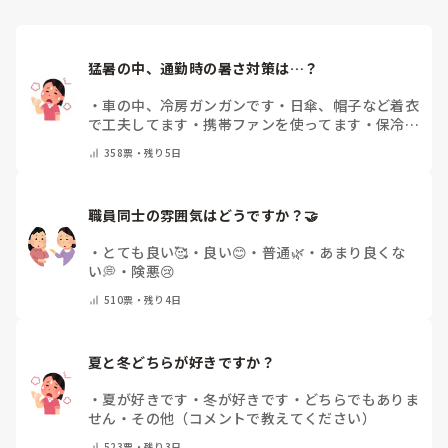
猛暑の中、通勤時の暑さ対策は…？
・
車の中、冷房ガンガンです
・
日傘、帽子など着衣
で工夫してます
・
携帯ファンを使ってます
・
保冷剤
を持ち運んでいます
・
特に暑さ対策はしていませ
358
票・
残り5日
ん
・
その他（コメントで教えて下さい）
職員同士の雰囲気はどうですか？🤝
・
とても良い🥰
・
良い😊
・
普通🌿
・
あまり良くな
い💭
・
険悪😢
510
票・
残り4日
夏と冬どちらが好きですか？
・
夏が好きです
・
冬が好きです
・
どちらでもありま
せん
・
その他（コメントで教えてください）
523
票・
残り3日