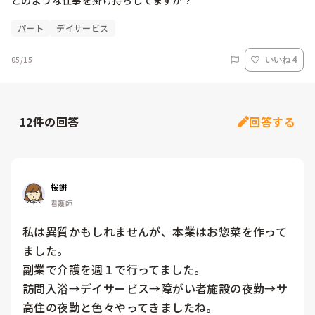
どのような仕事を掛け持ちしてますか？
パート
デイサービス
05/15
いいね 4
12
件の回答
回答する
桜餅
看護師
私は異質かもしれませんが、本業はお惣菜を作って
ました。

副業で介護を週１で行ってました。

訪問入浴→デイサービス→障がい者施設の夜勤→サ
高住の夜勤と色々やってきましたね。
