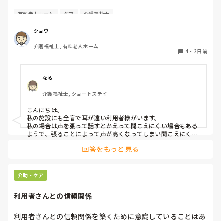
耳が遠く、目もあまり見えていない利用者様への声かけにつ
有料老人ホーム
ケア
介護福祉士
いて質問です。

現在、私は「大きな声で、ゆっくり耳元でお話しする」とい
ショウ
う方法で対応しています。

介護福祉士, 有料老人ホーム
聞き取れると安心していただける方なので何とか理解しても
4
・
2日前
らっているのですが、毎日のことなのでかなり喉に負担がか
かり、痛めてしまうことがあります。

なる
みなさんの職場で、このような方と関わる際に工夫している
介護福祉士, ショートステイ
ことや、喉に負担をかけずに意思疎通ができる良い方法など
があればぜひ教えていただきたいです。

こんにちは。

私の施設にも全盲で耳が遠い利用者様がいます。

よろしくお願いします。
私の場合は声を張って話すとかえって聞こえにくい場合もある
ようで、張ることによって声が高くなってしまい聞こえにくい
のだと思います。その為少しトーンを落とし話しかけるように
回答をもっと見る
しています。

なかなか対応が難しいですよね💦
介助・ケア
利用者さんとの信頼関係
利用者さんとの信頼関係を築くために意識していることはあ