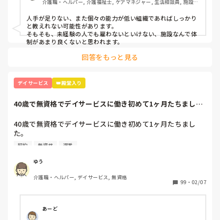
介護職・ヘルパー, 介護福祉士, ケアマネジャー, 生活相談員, 施設
でも初めて介助する方もいるので、その方の特徴とかを聞い
長・管理職, 介護老人保健施設, デイケア・通所リハ
てメモり、それを見て２回大浴介助をしました。

人手が足りない、また個々の能力が低い組織であればしっかり
誘導、着脱全て1人です。

と教えれない可能性があります。

８人くらいを２時間弱でこなします。

そもそも、未経験の人でも雇わないといけない、施設なんで体
それだけでも大変なのに、再来週からは個浴か機械浴を頼ま
制があまり良くないと思われます。
れました。

回答をもっと見る
しかし個浴も機械浴も見たこともないし、教えて貰ってもな
いけど『トイレ介助ができれば大丈夫』と言われ、口で説明
だけ受け、1人でやらなければいけない感じです。

デイサービス
👑殿堂入り
全介の人の移乗もまだ1人でできないのに、そんな方の入浴
介助なんてできません。

40歳で無資格でデイサービスに働き初めて1ヶ月たちまし
出来ないと訴えましたが、移乗の時だけ助けを呼べばいい
た。応募内容は1...
と…

40歳で無資格でデイサービスに働き初めて1ヶ月たちまし
未経験で入って、もっと指導をしてもらえると思ってました
た。

が、どこでもそんなものですか？

応募内容は1日4時間～週3勤務でした。

初めて介護につき、仕事は楽しいと思ったのですが、自信な
契約
無資格
遅番
前職も介護ではないのですがお年寄りと関わる仕事をしてい
いのに次から次へと仕事を任されメンタル的にやられそうで
たのでレクが中心になる午後から勤務が向いているかな？と
す。

ゆう
所長さんに言われ午後からの勤務に決まりました。

う

介護職・ヘルパー, デイサービス, 無資格
ですが、いざ働き始めたら私のような少ない時間での勤務さ
99
・
02/07
れてる方はおらず、私以外は早番遅番の方たちでした。

私は午後からなので入浴介助やお昼ご飯が終り口腔も済ませ
た頃に出勤します。

あーど
1日働いてる方に聞きたいです。
