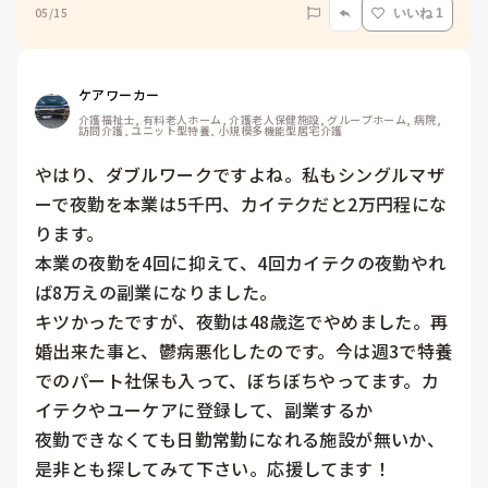
05/15
いいね 1
ケアワーカー
介護福祉士, 有料老人ホーム, 介護老人保健施設, グループホーム, 病院, 
訪問介護, ユニット型特養, 小規模多機能型居宅介護
やはり、ダブルワークですよね。私もシングルマザ
ーで夜勤を本業は5千円、カイテクだと2万円程にな
ります。

本業の夜勤を4回に抑えて、4回カイテクの夜勤やれ
ば8万えの副業になりました。

キツかったですが、夜勤は48歳迄でやめました。再
婚出来た事と、鬱病悪化したのです。今は週3で特養
でのパート社保も入って、ぼちぼちやってます。カ
イテクやユーケアに登録して、副業するか

夜勤できなくても日勤常勤になれる施設が無いか、
是非とも探してみて下さい。応援してます！