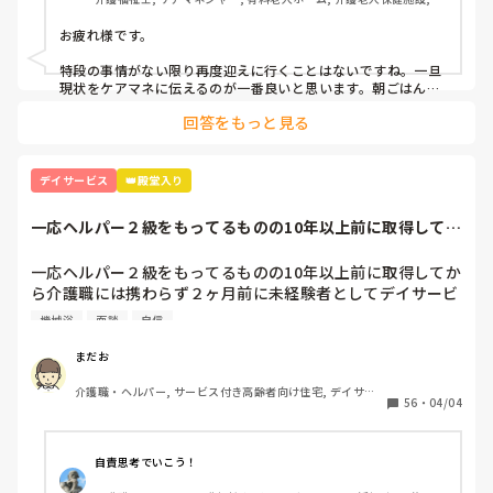
ループホーム, 病院
お疲れ様です。

特段の事情がない限り再度迎えに行くことはないですね。一旦
現状をケアマネに伝えるのが一番良いと思います。朝ごはんや
着替えだと時間かかりますよね。
回答をもっと見る
デイサービス
👑殿堂入り
一応ヘルパー２級をもってるものの10年以上前に取得してか
ら介護職には携...
一応ヘルパー２級をもってるものの10年以上前に取得してか
ら介護職には携わらず２ヶ月前に未経験者としてデイサービ
スで勤めてます。

機械浴
面談
自信
未経験者なので時給も最低賃金です。

面談の時は『徐々に覚えてくれれば良いって言われ１年後く
まだお
らいに入浴介助をしてもらいます』って言われましたが、現
介護職・ヘルパー, サービス付き高齢者向け住宅, デイサー
実は人がいないとゆぅ～事で１ヶ月前から入浴介助をしてま
56
・
04/04
ビス, 初任者研修
す。

一度付きっきりで指導を受けた後は２週空いてから、時々手
伝って貰いながらの入浴介助を２回やって４回目からは1人
自責思考でいこう！
でやってます。
