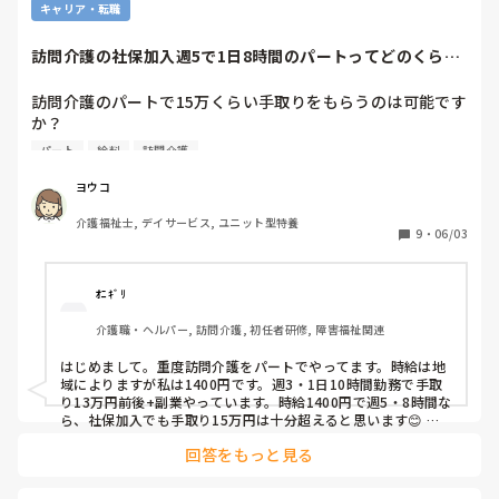
キャリア・転職
訪問介護の社保加入週5で1日8時間のパートってどのくらい
もらえますか？
訪問介護のパートで15万くらい手取りをもらうのは可能です
か？

訪問介護に興味があるのですが、施設と違い件数をたくさん
パート
給料
訪問介護
こなさないと社保加入が損しないくらいのお給料をいただけ
ないイメージがあります。

ヨウコ
訪問介護は、扶養内パートの方が多いのでしょうか？

介護福祉士, デイサービス, ユニット型特養
社保に加入して正社員ではなくパートとして仕事をしたいと
9
・
06/03
考えています。
ｵﾆｷﾞﾘ
介護職・ヘルパー, 訪問介護, 初任者研修, 障害福祉関連
はじめまして。重度訪問介護をパートでやってます。時給は地
域によりますが私は1400円です。週3・1日10時間勤務で手取
り13万円前後+副業やっています。時給1400円で週5・8時間な
ら、社保加入でも手取り15万円は十分超えると思います😊 よ
ければ重度訪問介護も調べてみてください。

回答をもっと見る
一般的な訪問介護ではなくすみません🙇‍♀️