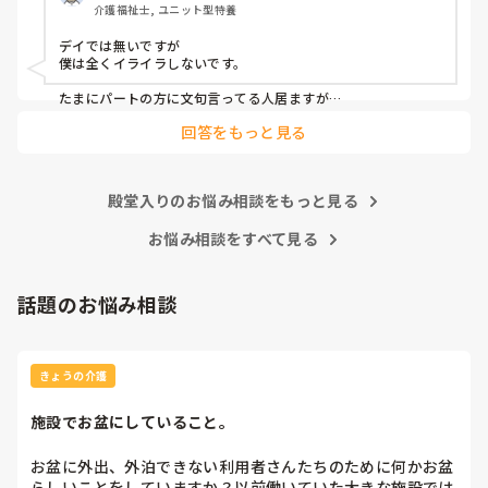
介護福祉士, ユニット型特養
ハッキリ言ってそんな時間に来る私にみなさんはイライラし
ますか？

デイでは無いですが

最初の契約で時間は決まってしまったのでしばらくはこの時
僕は全くイライラしないです。

間でやりますが…
たまにパートの方に文句言ってる人居ますが

じゃあフルタイムやめたら？としか僕は思わないので笑

回答をもっと見る
パートさんは短時間ながらその時間は正直正社より働いてくれ
るので非常に助かってます
殿堂入りのお悩み相談をもっと見る
お悩み相談をすべて見る
話題のお悩み相談
きょうの介護
施設でお盆にしていること。
お盆に外出、外泊できない利用者さんたちのために何かお盆
らしいことをしていますか？以前働いていた大きな施設では