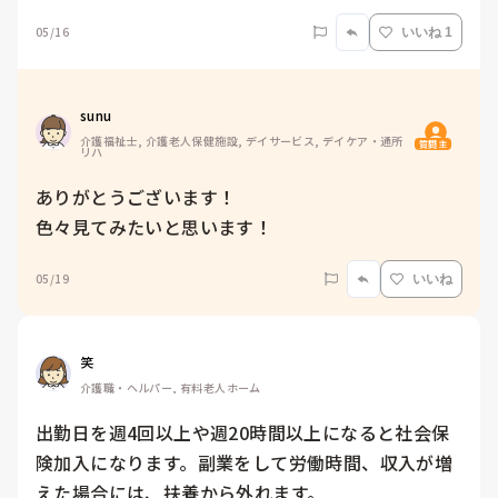
05/16
いいね 1
sunu
介護福祉士, 介護老人保健施設, デイサービス, デイケア・通所
質問主
リハ
ありがとうございます！

色々見てみたいと思います！
05/19
いいね
笑
介護職・ヘルパー, 有料老人ホーム
出勤日を週4回以上や週20時間以上になると社会保
険加入になります。副業をして労働時間、収入が増
えた場合には、扶養から外れます。
