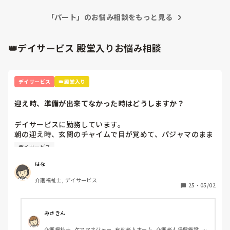
1枚にまとめられますよ。単発だろうが常勤だろうが、証明書
に書くのは「期間内の通算日数」です。過去のシフト履歴（29
募集要項には、実務経験証明書は1事業所に1枚となってお
「パート」のお悩み相談をもっと見る
回分）を1枚に合算して書いて欲しいと、事業所側に伝えてみ
り、このことからも募集要項に不備・瑕疵があるのは明白で
てはいかがでしょうか？
す。また、専用サイトや募集要項にも実務経験は「常勤、非
👑デイサービス 殿堂入りお悩み相談
常勤、パート等の勤務形態を問いません」と明記されていま
す。であるならば、単発バイトでも同等の受験が認められる
べきではないでしょうか？

デイサービス
👑殿堂入り
介護支援専門員には、公正・中立を求めていますが、東京都
福祉保健財団には、公正さも中立性もありません。理念に
迎え時、準備が出来てなかった時はどうしますか？
「保健・医療・福祉のサポート（情報提供）」を掲げていま
すが、足を引っ張ることしかしていません。合格後の実務者
デイサービスに勤務しています。

研修の申し込みまでの短さ、6月に予定されていた介護支援
朝の迎え時、玄関のチャイムで目が覚めて、パジャマのまま
専門員実務研修の延期等。この組織に試験を実施する資格な
で出てくる利用者様がいます。朝ごはんや、着替えに時間が
んてないと思います。

デイサービス
かかるので、再度迎えに行ってます。ひどい時は月に4～5回
あります。一人暮らしで、隣に家族様が住んでいますが、な
神奈川県では、メールでの問い合わせにも応じてますが、東
はな
かなか協力をしていただけません。

京都では電話のみ。今日、電話でこの件について話をしまし
介護福祉士, デイサービス
デイサービス勤務の方、再度迎えに行ったりすることはあり
たが、全く納得できる説明はなく、揉めました。29日までに
25
・
05/02
ますか？

事業所から証明書が送られてこなかった場合、再度、電話を
このような場合、どう対処したらいいでしょうか。アドバイ
することになっています。
スがあれば、教えていただきたいです。
みさきん
介護福祉士, ケアマネジャー, 有料老人ホーム, 介護老人保健施設, グ