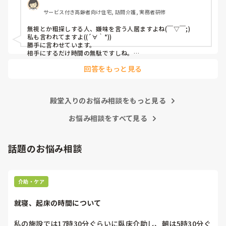
仕事なのでそれはそれ。可愛げがあろうとなかろうと利用者
サービス付き高齢者向け住宅, 訪問介護, 実務者研修
さんには関係ない事。利用者さんから苦情があったならまだ
しも未だに無し。同じ職場で働く仲間なので打ち解けなけれ
無視とか粗探しする人、嫌味を言う人居ますよね(￣▽￣;)

ばならないと思っていますが無視されて陰口叩かれているの
私も言われてますよ((´∀｀*))

分かっているのにこれ以上何を私はすればいいですか。辞め
勝手に言わせています。

たいです、でもここで辞めるのも癪です。しっぽ巻いて逃げ
相手にするだけ時間の無駄ですしね。

そんな人を相手にするよりプライベートを充実して人生楽しく
たと言われるのも嫌です。毎日8時間働いて5分も職場の人と
回答をもっと見る
過ごした方が得よ。転職なんていつでも出来るし辞めたい時は
話をしない。話かけれる雰囲気でもない。上司も知ってか知
さっさと今より待遇良い探して移った者勝ちよ。

らずか放置。しんどい。
まぁ、陰口とか言う人に限って対象相手が辞めて仕事に負荷が
かかるとまた文句を言うのよね┐( ∵ )┌
殿堂入りのお悩み相談をもっと見る
お悩み相談をすべて見る
話題のお悩み相談
介助・ケア
就寝、起床の時間について
私の施設では17時30分ぐらいに臥床介助し、朝は5時30分ぐ