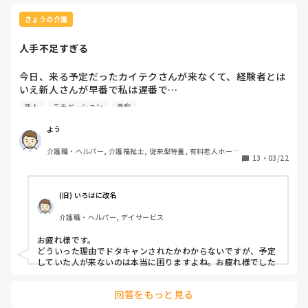
ら、後任が見つかるまでなど、かなり引き留められました。

でも、求人はかけずでした。

きょうの介護
→今はネットで調べてたりしたらすぐわかりますし。

人手不足すぎる
次が決まってると言ってもと無駄で、退職できない為、何社か
内定を辞退しました。

今日、来る予定だったカイテクさんが来なくて、経験者とは
いえ新人さんが早番で私は遅番で…

で、午後からできる利用者を入浴介助やって…

新人
モチベーション
愚痴
できないよ…

最後は退職引き留めが原因でメンタルやられて、体調を崩して
しまいました。

新人さんに1人でおやつを任せられないし、1人でフロア見る
よう
そこで医師の診断書を出したら即日退職が許可されました。
介護職・ヘルパー, 介護福祉士, 従来型特養, 有料老人ホー
13
・
03/22
ム, 介護老人保健施設, 実務者研修, ユニット型特養
(旧) いろはに改名
介護職・ヘルパー, デイサービス
お疲れ様です。

どういった理由でドタキャンされたかわからないですが、予定
していた人が来ないのは本当に困りますよね。お疲れ様でした
回答をもっと見る