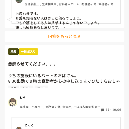
介護福祉士, 生活相談員, 有料老人ホーム, 初任者研修, 実務者研修
私達は、

お疲れ様です。

押さえつけたり叩いたりつねったりしたら身体的虐待だと言
介護を知らない人はきっと怒るでしょう。

われ

でも介護をしてる人は共感するんじゃないでしょか。

キチガイだのバカだのアホだの言ったら精神的虐待だと言わ
誰しも経験あると思います。

介護者はそれが仕事だし、プロであるから対応するのが当たり
れ

回答をもっと見る
前と思われると思いますね。

介助しなかったから介護放棄だと言われ

介護者も人です。表向きニコニコしてても内心は結構ボロボロ
訴えられる

のことあります。

愚痴
👑殿堂入り
利用者は、

無理だと思えば逃げることも勇気だと思うので身体大切にして
叩こうが、ののしろうが、何もするなと言おうが、

くださいね。
愚痴らせてください、、、
そういう病気だから、そういう性格だからと

守られる

うちの施設にいるパートのおばさん。

8:30出勤で９時の夜勤者からの申し送りまでひたすらおしゃ
こっちの方がよっぽど虐待受けてるよ。

べり。

こんなこと言ったらまた怒られますか？
送迎
トイレ
パート
本来日勤の仕事のはずのシーツ交換や居室掃除を「暇ならや
ってよね！！」と夜勤者に言っている。（私も言われる。）

むぎ
あなたが喋っている３０分でやれるのでは？？？

介護職・ヘルパー, 実務者研修, 無資格, 小規模多機能型居宅
送迎表も自分が作らないと気が済まないのか、他の人が作る
17
・
10/06
介護
と文句、文句、文句。そして勝手に（自分が楽なように）変
えている。

そして日中もひたすらおしゃべり。トイレ誘導もせず。

にっく