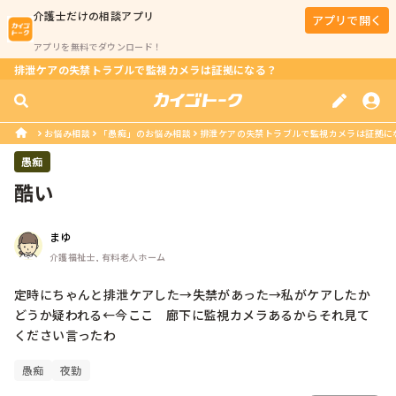
介護士
だけの相談アプリ
アプリで開く
アプリを無料でダウンロード！
排泄ケアの失禁トラブルで監視カメラは証拠になる？
お悩み相談
「愚痴」のお悩み相談
排泄ケアの失禁トラブルで監視カメラは証拠に
愚痴
酷い
まゆ
介護福祉士, 有料老人ホーム
定時にちゃんと排泄ケアした→失禁があった→私がケアしたか
どうか疑われる←今ここ　廊下に監視カメラあるからそれ見て
ください言ったわ
愚痴
夜勤