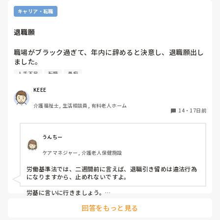
キャリア・転職
退職願
職場がブラック過ぎて、年内に辞めると決意し、退職願出し
ました。

施設長の第一声は「それは困る」でした。

人手不足
転職
愚痴
なにが原因か聞かれましたが、今まで都度訴えかけてた事を
笑って流されるだけで、何一つ改善されなかった事が施設長
KEEE
の中で無かった事になっているのか、たいしたことないと思
介護福祉士, 生活相談員, 有料老人ホーム
われていたのかは謎ですが、再度説明すると少し考え「一旦
14
・
17日前
保留で」と言われ話し合い終了。

有給がほぼ丸々残っているのでそれも消費して辞めたいこと
を伝えましたが、表情が険しかったので使えるか分かりませ
うんちー
ん。

ケアマネジャー, 介護老人保健施設
少し前に夜勤者2人が夜勤を辞退し、今、夜勤と早遅が出来
る職員が足らず、それに加え自分まで辞めると回らないと思
労働基準法では、二週間前に言えば、退職引き留めは違法行為
うけど、自分も自分の身体が一番なので、後の事を考える余
になりますから、止めれないですよ。

裕はありません。

今まで10年以上、介護の仕事をしてきたけど、次は新たな職
労基に言いに行きましょう。

種に挑戦しようと思います。

回答をもっと見る
私も同じようなことがあり、半年間引き留められました。

年内には辞めたいけど、どうなることか(–_–“)
私の場合は、実働半年前に申し出と就業規則に書いてあるか