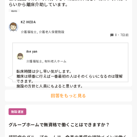
らいから離床介助しています。

順番は当然、身体状態や体調面を考慮して決めています。そ
施設
れにしても、臥床時間も離床時間も早すぎる気がするのです
が、みなさんの施設は何時ごろから臥床、離床されてます
KZ IKEDA 
か？
介護福祉士, 介護老人保健施設
8
・
7日前
ike yan
介護福祉士, 有料老人ホーム
臥床時間は少し早い気がします。

離床は順番に行えば一番最初の人はそのくらいになるのは理解
できます。

施設の方針と人員にもよると思います。
回答をもっと見る
施設運営
グループホームで無資格で働くことはできますか？
認知症のグループホームで、食事の準備や掃除メインで働く