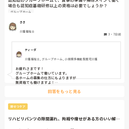
場合も認知症基礎研修以上の資格は必要でしょうか？

無資格でも大丈夫でしょうか？
グループホーム
きき
介護福祉士
3
・
7日前
ティーダ
介護福祉士, グループホーム, 小規模多機能型居宅介護
お疲れさまです！

グループホームで働いています。

各ホームの募集の仕方にもよりますが

無資格でも働けますよ！

回答をもっと見る
認知症に関してはもしかしたら

施設内での研修はあるかも？

ただ、グループホームは利用者様がMAX9名で、その中に介助
排せつケア
出来る職員がいて基本はは全ての業務をこなすので

私のところでは1日に早、日、遅、夜の4人がいれば対応出来て
リハビリパンツの隙間漏れ、拘縮や痩せがある方のいい解決
います。

策ないですか？
（本当に人がいない時ですが…最悪早番以外いなくても、それ
以外が残業する事で対応出来ています。）
