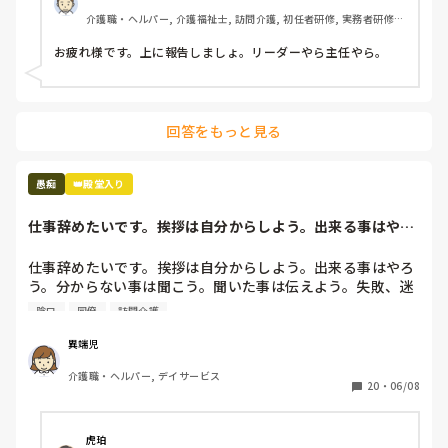
この人がいるのに仕事が大変なら、いなくて大変の方がまし
介護職・ヘルパー, 介護福祉士, 訪問介護, 初任者研修, 実務者研修, 
なんですけどー！！！！
ユニット型特養
お疲れ様です。上に報告しましょ。リーダーやら主任やら。
回答をもっと見る
愚痴
👑殿堂入り
仕事辞めたいです。挨拶は自分からしよう。出来る事はやろ
う。分からない事...
仕事辞めたいです。挨拶は自分からしよう。出来る事はやろ
う。分からない事は聞こう。聞いた事は伝えよう。失敗、迷
惑かけたら謝ろう。助けてもらったら感謝しよう。常にそれ
陰口
同僚
訪問介護
を頭に入れて働いてます。しかし職場で嫌われているので挨
拶しても無視。出来る事をすれば粗探し。分からない事を聞
異端児
けばそんな事も分からないの？聞いた事を伝えたら反感をか
介護職・ヘルパー, デイサービス
う。毎日毎日謝って毎日毎日感謝の言葉を伝えている。明ら
20
・
06/08
かに同僚と差別されている。失敗しても笑い飛ばしてもらえ
る同僚。私が失敗したら一気に空気が悪くなり口も聞いても
らえない。自分が可愛げがないのも分かっています。しかし
虎珀