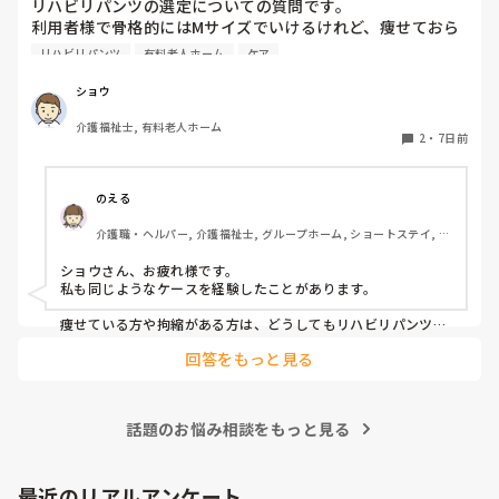
リハビリパンツの選定についての質問です。

利用者様で骨格的にはMサイズでいけるけれど、痩せておら
なのでそういう人が足りていない施設にとっては貴重な存在に
れたり、拘縮等で隙間ができ、そこから漏れてしまう方がた
なるし、直接介助しなくても現場で利用者様と会話はするの
リハビリパンツ
有料老人ホーム
ケア
まにおられるのですが、何かいい解決策はないでしょうか？

で、ご自身にも良い経験になると思います。

ちなみに、パッドも当てている方がほとんどです。

ショウ
そこから興味があればですが、資格取得支援が受けられる可能
性もありますし(^^)

介護福祉士, 有料老人ホーム
みなさんの施設での対策や、おすすめの選び方・当て方など
2
・
7日前
があれば教えていただきたいです。

よろしくお願いいたします。
のえる
介護職・ヘルパー, 介護福祉士, グループホーム, ショートステイ, デ
イサービス, デイケア・通所リハ, 訪問介護, 小規模多機能型居宅介
護
ショウさん、お疲れ様です。

私も同じようなケースを経験したことがあります。

痩せている方や拘縮がある方は、どうしてもリハビリパンツと
身体の間に隙間ができやすく、そこから尿漏れしてしまうこと
回答をもっと見る
がありますよね。

私が勤務していた施設では、まずリハビリパンツやパッドの当
て方を見直していました。パッドがしっかり立ち上がっている
話題のお悩み相談をもっと見る
か、陰部にきちんとフィットしているかを確認するだけでも漏
れが改善することがありました。

それでも漏れが続く場合は、サイズが本当に合っているかを再
最近のリアルアンケート