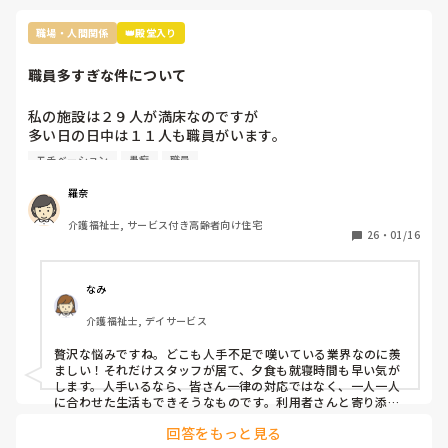
職場・人間関係
👑殿堂入り
職員多すぎな件について
私の施設は２９人が満床なのですが

多い日の日中は１１人も職員がいます。

なので暇すぎて仕事内容がないです。

モチベーション
愚痴
職員
2人は掃除担当なので居室掃除やシーツ交換は

掃除担当がされるのですが、介護側の職員のすることもない
羅奈
ため廊下の掃除や壁拭き、手すり消毒などの掃除をしていま
介護福祉士, サービス付き高齢者向け住宅
す。

26
・
01/16
レクは午前と午後にしているし、他に何か職員がしたらいい
と思う仕事内容ってありますか？

なみ
不満なのは16時までの勤務の職員が多いので、16時〜18時
介護福祉士, デイサービス
は2人です。17時夕食が提供されるのですが

早く食べてもらって18時までには全員寝てもらうんです。
贅沢な悩みですね。どこも人手不足で嘆いている業界なのに羨
ましい！それだけスタッフが居て、夕食も就寝時間も早い気が
します。人手いるなら、皆さん一律の対応ではなく、一人一人
に合わせた生活もできそうなものです。利用者さんと寄り添っ
て会話をしてニーズを拾い上げたり、散歩に行ったり、イベン
回答をもっと見る
トを開催したり、工作レクをしてみたり…やることを探せばい