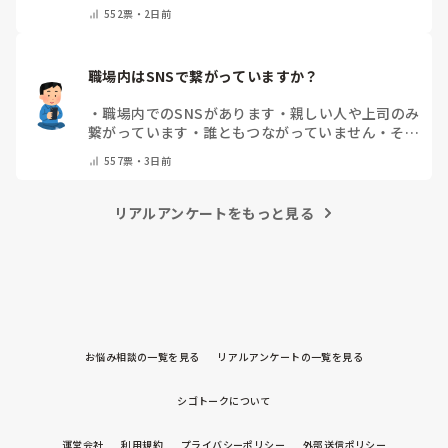
てください）
552
票・
2日前
職場内はSNSで繋がっていますか？
・
職場内でのSNSがあります
・
親しい人や上司のみ
繋がっています
・
誰ともつながっていません
・
その
他（コメントで教えてください）
557
票・
3日前
リアルアンケートをもっと見る
お悩み相談の一覧を見る
リアルアンケートの一覧を見る
シゴトークについて
運営会社
利用規約
プライバシーポリシー
外部送信ポリシー