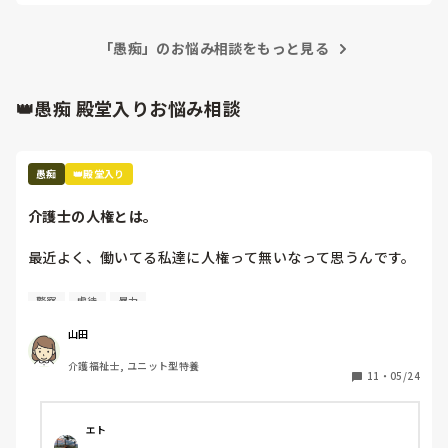
くらでも出てくるのが介護です。スタッフ同士で世間話して時
間を潰していませんか？利用者様の生活の質向上のために何が
できるか、今一度模索してみてはいかがでしょうか。
「愚痴」のお悩み相談をもっと見る
👑愚痴 殿堂入りお悩み相談
愚痴
👑殿堂入り
介護士の人権とは。
最近よく、働いてる私達に人権って無いなって思うんです。

介助中、どんなに叩かれても、つねられても、蹴られても

警察
虐待
暴力
キチガイと言われても、アホだのバカだと言われても、助け
て貰えない

山田
介助前に「〇〇しますね。〇〇していいですか。」と声をか
介護福祉士, ユニット型特養
けている

11
・
05/24
でも、何をされているのか理解出来ていないから、私達が虐
待しているかのように騒ぐ

被害妄想をされ、上の者を呼べ、警察を呼べ、先生を呼べ、
エト
と。
