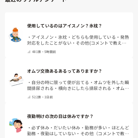
検討したり、メーカーを変更して試すこともありました。同じ
Mサイズでもメーカーによってフィット感や股上、ギャザーの
形状が違うため、相性が良いものが見つかることもあります。

また、拘縮が強い方は姿勢や体位によって尿の流れ方も変わる
使用しているのはアイスノン？氷枕？
ため、排泄後の状態を職員間で共有し、「どこから漏れている
のか」を確認しながら対策を考えていました。

・
アイスノン
・
氷枕
・
どちらも使用している
・
発熱
一度で解決することは少ないですが、オムツやパッドの種類、
対応をしたことがない
・
その他(コメントで教えて
当て方、交換時間などを少しずつ見直していくことで改善した
ください)
ケースもありました。
481
票・
5時間前
オムツ交換あるあるってありますか？
・
自分の時に限って便が出てる
・
オムツを外した瞬
間排尿される
・
横向きにしたら排尿される
・
オムツ
のテープがよくちぎれている
・
パットにたっぷり収
522
票・
1日前
まっていると快感
・
その他（コメントで教えてくだ
さい）
夜勤明けの次の日は休みですか？
・
必ず休み
・
だいたい休み
・
勤務が多い
・
ほとんど
勤務
・
夜勤はしていない
・
その他（コメントで教え