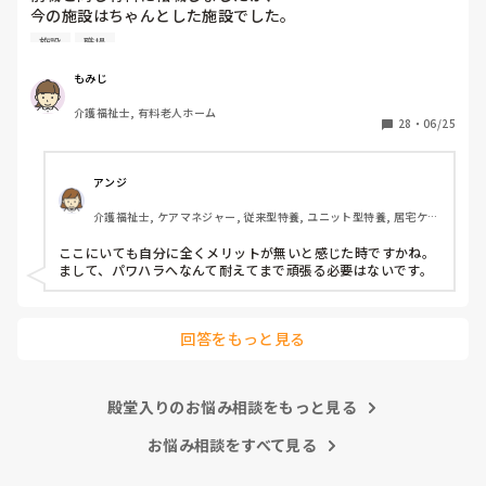
今の施設はちゃんとした施設でした。

施設
職場
前職は施設長にパワハラを受けて

いつもご機嫌を伺うみたいなとこが

もみじ
あり、機嫌が悪いと理不尽に叱られる

介護福祉士, 有料老人ホーム
みたいなとこがあり凹んだりしてました。

28
・
06/25
6月入社して最初は違い過ぎる事ばかりで

戸惑い、仕事を覚えるのが大変でしたが、

アンジ
介護の仕事だけに集中出来る今の職場は

介護福祉士, ケアマネジャー, 従来型特養, ユニット型特養, 居宅ケア
有難いなと感謝しています。

マネ
ここにいても自分に全くメリットが無いと感じた時ですかね。

皆さんの転職する決め手は何ですか？

まして、パワハラへなんて耐えてまで頑張る必要はないです。
あとこの場を借りてお礼を言わせて下さい。

以前アドバイス頂いた方本当にありがとう

回答をもっと見る
ございました。

殿堂入りのお悩み相談をもっと見る
お悩み相談をすべて見る