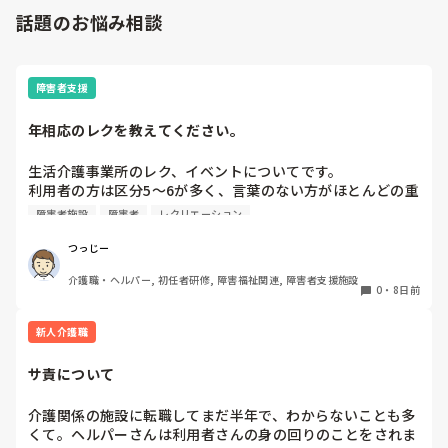
話題のお悩み相談
障害者支援
年相応のレクを教えてください。
生活介護事業所のレク、イベントについてです。

利用者の方は区分5〜6が多く、言葉のない方がほとんどの重
度〜最重度の方々です。

障害者施設
障害者
レクリエーション
レクやイベントを企画する際、どうしても子どもっぽいイベ
ントになりがちです。

つっじー
みなさん30代なので、年相応で、なおかつ本人たちが楽しめ
介護職・ヘルパー, 初任者研修, 障害福祉関連, 障害者支援施設
る企画のアイデアはないでしょうか？
0
・
8日前
新人介護職
サ責について
介護関係の施設に転職してまだ半年で、わからないことも多
くて。ヘルパーさんは利用者さんの身の回りのことをされま