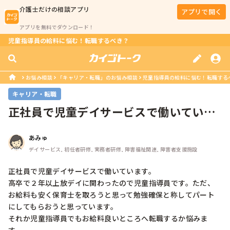
介護士
だけの相談アプリ
アプリで開く
アプリを無料でダウンロード！
児童指導員の給料に悩む！転職するべき？
お悩み相談
「キャリア・転職」のお悩み相談
児童指導員の給料に悩む！転職する
キャリア・転職
正社員で児童デイサービスで働いていま
す。高卒で２年以上放デイに関わった...
あみゅ
デイサービス, 初任者研修, 実務者研修, 障害福祉関連, 障害者支援施設
正社員で児童デイサービスで働いています。

高卒で２年以上放デイに関わったので児童指導員です。ただ、
お給料も安く保育士を取ろうと思って勉強確保と称してパート
にしてもらおうと思っています。

それか児童指導員でもお給料良いところへ転職するか悩みま