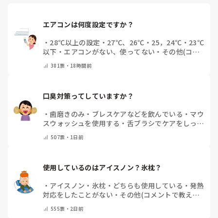
エアコンは何度設定ですか？
・
28℃以上の設定
・
27℃、26℃
・
25，24℃
・
23℃
以下
・
エアコンがない、使ってない
・
その他(コメ
ントで教えてください)
381
票・
18時間前
口臭対策ってしていますか？
・
歯磨きのみ
・
ブレスケアなどを飲んでいる
・
マウ
スウォッシュを使用する
・
舌ブラシでケアをしっか
りする
・
フリスクをかじる
・
自分の口臭は気にして
507
票・
1日前
いない
・
その他（コメントで教えてください）
使用しているのはアイスノン？氷枕？
・
アイスノン
・
氷枕
・
どちらも使用している
・
発熱
対応をしたことがない
・
その他(コメントで教えて
ください)
555
票・
2日前