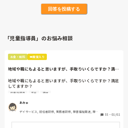
回答を投稿する
「児童指導員」のお悩み相談
お金・給料
👑殿堂入り
地域や職にもよると思いますが、手取りいくらですか？満足
してますか？ちな...
地域や職にもよると思いますが、手取りいくらですか？満足
してますか？

児童指導員
手当
資格
ちなみに私は関西在住で放デイの児童指導員（２年以上働い
たので任用資格）、手取り15万です。

あみゅ
よその事業所では同じ児童指導員の資格手当てで3万もらっ
デイサービス, 初任者研修, 実務者研修, 障害福祉関連, 障害
てるらしく、羨ましいです
55
・
01/02
者支援施設