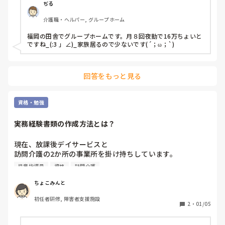
ぢる
介護職・ヘルパー, グループホーム
福岡の田舎でグループホームです。月８回夜勤で16万ちょいと
ですね_(:3 」∠)_家族居るので少ないです(´；ω；`)
回答をもっと見る
資格・勉強
実務経験書類の作成方法とは？
現在、放課後デイサービスと

訪問介護の2か所の事業所を掛け持ちしています。

放課後デイサービスが2年半目でまもなく退職を検討してい
児童指導員
資格
訪問介護
ます。

訪問介護が6ヶ月目です。

ちょこみんと
初任者研修, 障害者支援施設
放課後デイサービスの方に退職前に児童指導員の任用資格の
2
・
01/05
証明書（実務経験証明書）の作成をお願いしようと思ってい
ます。
