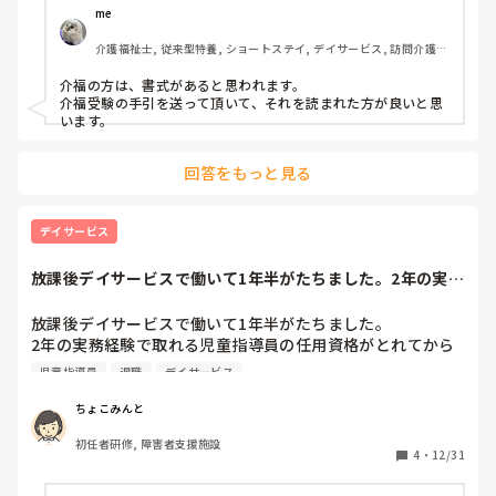
介護福祉士も取りたい為、2事業所を合算させた勤務日数で
me 
の証明も必要になるのですが

介護福祉士, 従来型特養, ショートステイ, デイサービス, 訪問介護, 
児童指導員の証明とは別に作成をお願いしたほうがいいので
ユニット型特養
しょうか？
介福の方は、書式があると思われます。

介福受験の手引を送って頂いて、それを読まれた方が良いと思
います。
回答をもっと見る
デイサービス
放課後デイサービスで働いて1年半がたちました。2年の実務
経験で取れる児...
放課後デイサービスで働いて1年半がたちました。

2年の実務経験で取れる児童指導員の任用資格がとれてから
の退職を考えていました。ですが、強度行動障害の研修を受
児童指導員
退職
デイサービス
けました。職場での対応が児童指導員に変わりました。同時
に児童指導員も得たことになっているのでしょうか？もしな
ちょこみんと
っているようでしたらあと半年残らず退職をしたいと思って
初任者研修, 障害者支援施設
います。
4
・
12/31