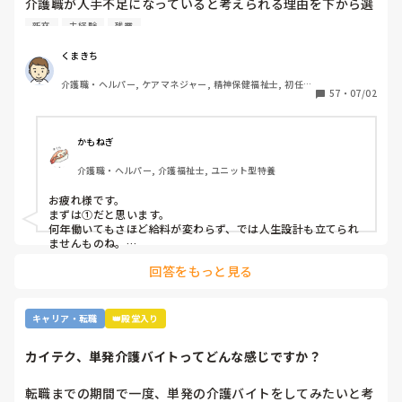
介護職が人手不足になっていると考えられる理由を下から選
んで下さい

新卒
未経験
残業
①給与が低いから。

②利用者に叩かれるなど危険があるから。

くまきち
③他業種に転職できるスキルがつかなさそうだから。

介護職・ヘルパー, ケアマネジャー, 精神保健福祉士, 初任者
④職場の立地が悪いところが多いから。

57
・
07/02
研修, 実務者研修, 障害福祉関連, 障害者支援施設, 社会福祉
⑤報酬が国次第だから。

士
⑥施設を作りすぎているから。

⑦時間外労働が多いから。

かもねぎ
⑧介護の業界人が綺麗事しか言わないから。

介護職・ヘルパー, 介護福祉士, ユニット型特養
⑨人がいないのに新卒を優遇するから。

⑩未経験可の求人しかないから。

お疲れ様です。

11マネジメント層がまともでないから。

まずは①だと思います。

12その他

何年働いてもさほど給料が変わらず、では人生設計も立てられ
ませんものね。

特に若い方の選択肢からは、まず外れてしまう…
回答をもっと見る
キャリア・転職
👑殿堂入り
カイテク、単発介護バイトってどんな感じですか？
転職までの期間で一度、単発の介護バイトをしてみたいと考