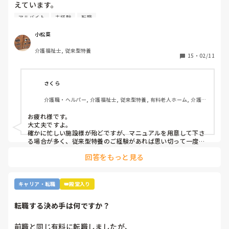
えています。

ですが単発バイトを求めてるってことはそれなりに忙しい施
アルバイト
未経験
転職
設…経験ない足手まといはダメか…？など考えてしまい、な
かなか踏み出せずにいます。

小松菜
介護福祉士, 従来型特養
もし経験ある方いらっしゃいましたら、どんな感じだったか
15
・
02/11
教えてください。
さくら
介護職・ヘルパー, 介護福祉士, 従来型特養, 有料老人ホーム, 介護老
人保健施設, グループホーム, デイサービス, 訪問介護, 初任者研修, 
実務者研修, ユニット型特養, 障害者支援施設
お疲れ様です。

大丈夫ですよ。

確かに忙しい施設様が殆どですが、マニュアルを用意して下さ
る場合が多く、従来型特養のご経験があれば思い切って一度働
かれる事をおすすめします。

回答をもっと見る
施設様のレビューが書かれているので、参考になさると良いか
と思います。
キャリア・転職
👑殿堂入り
転職する決め手は何ですか？
前職と同じ有料に転職しましたが、
