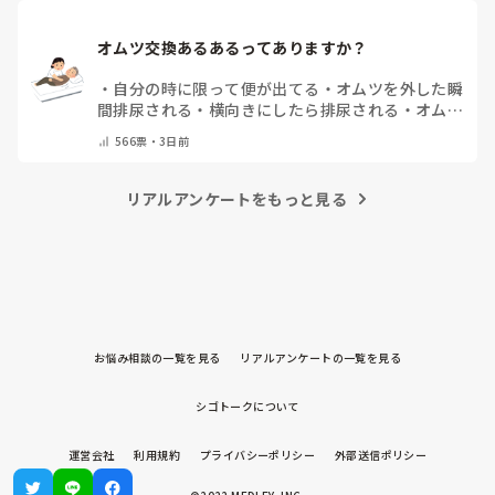
オムツ交換あるあるってありますか？
・
自分の時に限って便が出てる
・
オムツを外した瞬
間排尿される
・
横向きにしたら排尿される
・
オムツ
のテープがよくちぎれている
・
パットにたっぷり収
566
票・
3日前
まっていると快感
・
その他（コメントで教えてくだ
さい）
リアルアンケートをもっと見る
お悩み相談の一覧を見る
リアルアンケートの一覧を見る
シゴトークについて
運営会社
利用規約
プライバシーポリシー
外部送信ポリシー