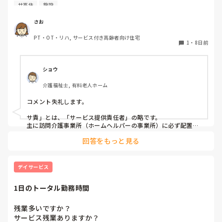
すが、その中にサ責という方がいらっしゃいます。サ責とは
サ高住
施設
何の略なのでしょうか？そひてどんな仕事をするのでしょう
か？
さお
PT・OT・リハ, サービス付き高齢者向け住宅
1
・
8日前
ショウ
介護福祉士, 有料老人ホーム
コメント失礼します。

サ責」とは、「サービス提供責任者」の略です。

主に訪問介護事業所（ホームヘルパーの事業所）に必ず配置さ
れている現場の責任者・リーダーのような立場の方を指しま
回答をもっと見る
す。

サービス付き高齢者向け住宅だと聞く機会が多いかもしれませ
んね。

デイサービス
施設で働いていると管理者になるので自分の施設では馴染みの
薄い役職ではありますが、勉強する時に覚えたのでそこまで詳
1日のトータル勤務時間
しく説明出来ず、すみません。お役に立てたら幸いです。
残業多いですか？

サービス残業ありますか？
