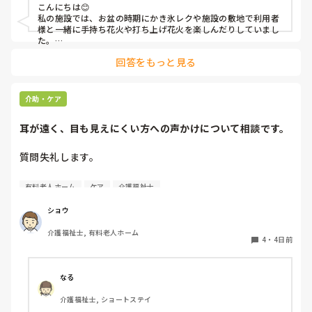
こんにちは😊

私の施設では、お盆の時期にかき氷レクや施設の敷地で利用者
様と一緒に手持ち花火や打ち上げ花火を楽しんだりしていまし
た。

みさきんさんの住職さんを呼んでご焼香できる機会があるのは
回答をもっと見る
利用者様にとっても良い経験にもなりますね！
介助・ケア
耳が遠く、目も見えにくい方への声かけについて相談です。
質問失礼します。

耳が遠く、目もあまり見えていない利用者様への声かけにつ
有料老人ホーム
ケア
介護福祉士
いて質問です。

現在、私は「大きな声で、ゆっくり耳元でお話しする」とい
ショウ
う方法で対応しています。

介護福祉士, 有料老人ホーム
聞き取れると安心していただける方なので何とか理解しても
4
・
4日前
らっているのですが、毎日のことなのでかなり喉に負担がか
かり、痛めてしまうことがあります。

なる
みなさんの職場で、このような方と関わる際に工夫している
介護福祉士, ショートステイ
ことや、喉に負担をかけずに意思疎通ができる良い方法など