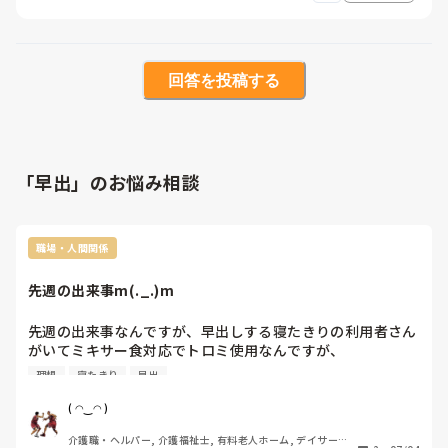
回答を投稿する
「早出」のお悩み相談
職場・人間関係
先週の出来事m(._.)m
先週の出来事なんですが、早出しする寝たきりの利用者さん
がいてミキサー食対応でトロミ使用なんですが、

遅番専属の方が夕食介助後休憩に入る。日勤者のスタッフが
理想
寝たきり
早出
寝たきりの利用者のオムツ交換に入ろうと、居室に行くと寝
たきりの利用者がチアノーゼになっている。

( ◠‿◠ )
ベッドは何故かフラットのままᕦ(ò_óˇ)ᕤ

介護職・ヘルパー, 介護福祉士, 有料老人ホーム, デイサービ
慌てて訪看に連絡入れ事なきを得るᕦ(ò_óˇ)ᕤ
