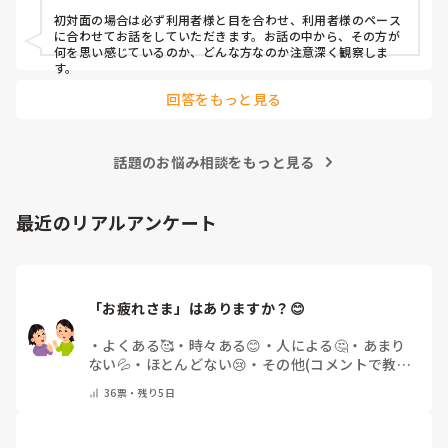
初対面の場合は必ず利用者様と目を合わせ、利用者様のペース
に合わせてお話をしていただきます。お話の中から、その方が
何を思い感じているのか、どんな方なのか注意深く観察しま
す。
回答をもっと見る
話題のお悩み相談をもっと見る
最近のリアルアンケート
「お疲れさま」はありますか？😊
・
よくある🥰
・
時々ある😊
・
人による🤔
・
あまり
ない💦
・
ほとんどない😢
・
その他(コメントで教え
てください)
36
票・
残り5日