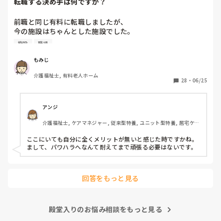
転職する決め手は何ですか？
前職と同じ有料に転職しましたが、

今の施設はちゃんとした施設でした。

施設
職場
前職は施設長にパワハラを受けて

いつもご機嫌を伺うみたいなとこが

もみじ
あり、機嫌が悪いと理不尽に叱られる

介護福祉士, 有料老人ホーム
みたいなとこがあり凹んだりしてました。

28
・
06/25
6月入社して最初は違い過ぎる事ばかりで

戸惑い、仕事を覚えるのが大変でしたが、

アンジ
介護の仕事だけに集中出来る今の職場は

介護福祉士, ケアマネジャー, 従来型特養, ユニット型特養, 居宅ケア
有難いなと感謝しています。

マネ
ここにいても自分に全くメリットが無いと感じた時ですかね。

皆さんの転職する決め手は何ですか？

まして、パワハラへなんて耐えてまで頑張る必要はないです。
あとこの場を借りてお礼を言わせて下さい。

以前アドバイス頂いた方本当にありがとう

回答をもっと見る
ございました。

殿堂入りのお悩み相談をもっと見る