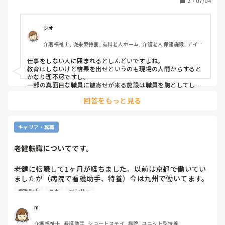
2
・
07/04
ス
咽喉の奥にトロミがへばりついていたらしく吸引対応。

発見した日勤者はヒヤリハットも書かない、食事介助した本
人はケロッとして、夜勤入りの私に申し送るᕦ(ò_óˇ)ᕤ

シオ
管理者は一切関係ないみたいですけどm(._.)m

介護福祉士, 従来型特養, 有料老人ホーム, 介護老人保健施設, デイケ
当の本人は一切反省ないᕦ(ò_óˇ)ᕤ

ア・通所リハ, 訪問介護, ユニット型特養, 障害者支援施設, 小規模多
ショート利用の認知症の利用者の対応を誤り不穏にさせる。
機能型居宅介護
仕事をしない人に囲まれるとしんどいですよね。

娘さんが迎えに来て帰すと言う事を先月したのも

教育はしないけど結果を出せというのも現場の人間からすると
不問らしく、何でもありなんだと再認識するところだった
かなり理不尽ですし。

ᕦ(ò_óˇ)ᕤ

一部の真面目な職員に皺寄せが来る施設は職員を駒としてしか
見てないですよね😞
社長の無駄話がやたら長い朝礼ᕦ(ò_óˇ)ᕤ

回答をもっと見る
貴方は一切教育も何にもせず、ただ部下にやれやれと言う事
しかしてないから、ポンコツ管理者続々と誕生ᕦ(ò_óˇ)ᕤ

現場のスタッフは毎日迷惑してますけどᕦ(ò_óˇ)ᕤ

キャリア・転職
お花畑の理想論で介護はできませんm(._.)m
老健転職についてです。
老健に転職して1ヶ月が経ちました。以前は京都で働いてい
ましたが（病院で看護助手、特養）今は九州で働いてます。
なんかヤバ目の施設に転職したのではないかと不安でいっぱ
看護助手
早出
センサー
いです。

m
まず、ナースコールはありますが、ピッチに連動型ではな
介護福祉士, 看護助手, ショートステイ, 病院, ユニット型特養