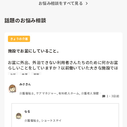
お悩み相談をすべて見る
話題のお悩み相談
きょうの介護
施設でお盆にしていること。
お盆に外出、外泊できない利用者さんたちのために何かお盆
らしいことをしていますか？以前働いていた大きな施設では
実際に住職さんを呼びご焼香できるようにそれ用のスペース
お盆
食事
家族
を毎年設けていました。それ以外は、食事内容が変わる、家
族が面会に来る…などでした。お盆まであと少しです。何か
みさきん
していることがあればぜひシェアよろしくお願いします。
介護福祉士, ケアマネジャー, 有料老人ホーム, 介護老人保健施
1
・
3日前
設, グループホーム, 病院
なる
介護福祉士, ショートステイ