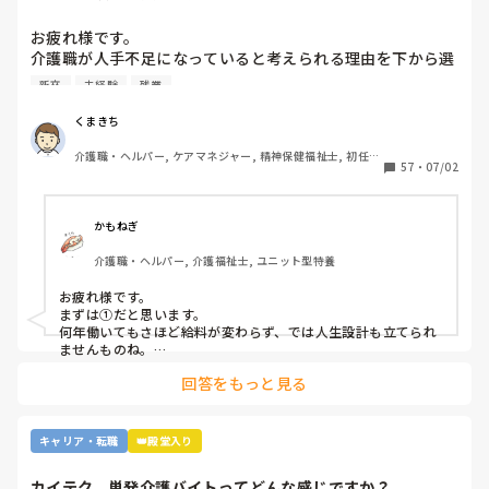
お疲れ様です。

介護職が人手不足になっていると考えられる理由を下から選
んで下さい

新卒
未経験
残業
①給与が低いから。

②利用者に叩かれるなど危険があるから。

くまきち
③他業種に転職できるスキルがつかなさそうだから。

介護職・ヘルパー, ケアマネジャー, 精神保健福祉士, 初任者
④職場の立地が悪いところが多いから。

57
・
07/02
研修, 実務者研修, 障害福祉関連, 障害者支援施設, 社会福祉
⑤報酬が国次第だから。

士
⑥施設を作りすぎているから。

⑦時間外労働が多いから。

かもねぎ
⑧介護の業界人が綺麗事しか言わないから。

介護職・ヘルパー, 介護福祉士, ユニット型特養
⑨人がいないのに新卒を優遇するから。

⑩未経験可の求人しかないから。

お疲れ様です。

11マネジメント層がまともでないから。

まずは①だと思います。

12その他

何年働いてもさほど給料が変わらず、では人生設計も立てられ
ませんものね。

特に若い方の選択肢からは、まず外れてしまう…
回答をもっと見る
キャリア・転職
👑殿堂入り
カイテク、単発介護バイトってどんな感じですか？