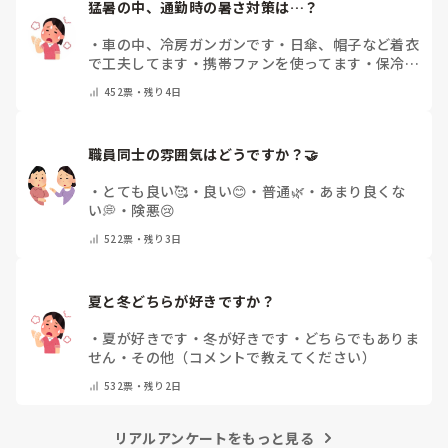
猛暑の中、通勤時の暑さ対策は…？
・
車の中、冷房ガンガンです
・
日傘、帽子など着衣
で工夫してます
・
携帯ファンを使ってます
・
保冷剤
を持ち運んでいます
・
特に暑さ対策はしていませ
452
票・
残り4日
ん
・
その他（コメントで教えて下さい）
職員同士の雰囲気はどうですか？🤝
・
とても良い🥰
・
良い😊
・
普通🌿
・
あまり良くな
い💭
・
険悪😢
522
票・
残り3日
夏と冬どちらが好きですか？
・
夏が好きです
・
冬が好きです
・
どちらでもありま
せん
・
その他（コメントで教えてください）
532
票・
残り2日
リアルアンケートをもっと見る