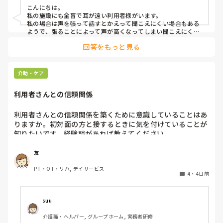
があればぜひ教えていただきたいです。

こんにちは。

私の施設にも全盲で耳が遠い利用者様がいます。

よろしくお願いします。
私の場合は声を張って話すとかえって聞こえにくい場合もある
ようで、張ることによって声が高くなってしまい聞こえにくい
のだと思います。その為少しトーンを落とし話しかけるように
回答をもっと見る
しています。

なかなか対応が難しいですよね💦
介助・ケア
利用者さんとの信頼関係
利用者さんとの信頼関係を築くために意識していることはあ
りますか。初対面の方と接するときに気を付けていることが
知りたいです。経験談があれば教えてください。
友
PT・OT・リハ, デイサービス
4
・
4日前
suu
介護職・ヘルパー, グループホーム, 実務者研修