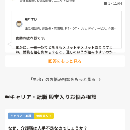
介護福祉士, 従来型特養, ユニット型特養
時間短い方が良いから今の所に来たのであって、、

しかありません。看護師も何も清潔面に対して、なにも言わ
1
・
12/04
8時間だと、明けが休み扱いで翌日は、

ないです。

90%くらいの確率で出勤(早出が多い…)    稀に休みか夜勤か

入入も普通にある(｡⊿°」∠)

直ぐに辞めるのは自分自身が嫌だし、悪い所しか見ないのは
塩むすび
明け→休みが欲しい人は、16時間が良いんだろうし

ダメだと思うので、最低1年は続けるべきかなとは思ってま
生活相談員, 施設長・管理職, PT・OT・リハ, デイサービス, 介護事
すが、心が折れそうではあります。転職された人達はどうや
務
良し悪し、個人が合うか合わないか、、

って壁を乗り切っていましか？？耐えるしかないのですかね
夜勤お疲れ様です。

こればっかりは、経験しないと分からないよな〜〜🫥

🥲

確かに、一長一短でどちらもメリットデメリットありますよ
と、現在(夜勤帯)に考えてるなう笑笑💸 ͗ ͗
ね。勤務を組む側からすると、通しのほうが組みやすいのか
も…。

回答をもっと見る
でも、もし欠員になった時のダメージは通しのほうが大きい
な…。

やっぱりどちらとも言えないですね😅
「早出」のお悩み相談をもっと見る
👑キャリア・転職 殿堂入りお悩み相談
キャリア・転職
👑殿堂入り
なぜ、介護職は人手不足なのでしょうか？