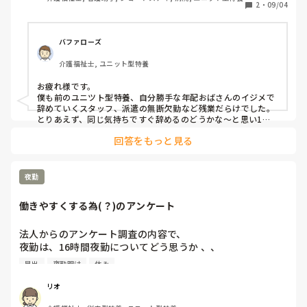
く、ピッチがありません。初めてピッチがない施設に当たり
2
・
09/04
ました。普通なのですかね？？ナースコール自体はあり、部
屋の前が光るのと音はしっかりでます。居室に行き、対応を
する感じです。基本日中はみんなフロアで起きてます。セン
バファローズ
サーはありますが、それぞれ音楽が分けてあり、職員が反応
介護福祉士, ユニット型特養
しています。

でも夜勤の時2人職員で入るため、他利用者対応中、コール
お疲れ様です。

がなっても廊下に出ないと誰がなってるか分からない見たい
僕も前のユニツト型特養、自分勝手な年配おばさんのイジメで
です。今働いている人達は、ピッチが無いことに疑問も持た
辞めていくスタッフ、派遣の無断欠勤など残業だらけでした。

ないのかなと思ってます。

とりあえず、同じ気持ちですぐ辞めるのどうかな～と思い1年
以上は我慢しました。

回答をもっと見る
教育体制もこれが普通なのか分からないですが、最初は日勤
ピッチがないのは珍しいですね。結構しんどいですね～。もう
を入り、そのあと、早出、遅出、夜勤と入るのですが、現段
慣れてしまってるんでしょうね。言葉遣い悪い、パットは、コ
階で日勤と早出は自立してますが、一回職員についてもら
スト削減で変えない、よくないですね～。

夜勤
い、次からは1人で入らなければなりません。経験はありま
すが、施設によってやり方が違うくて、その日のリーダーに
失業給付もらうために、1年以上我慢するか?辞めて他探すか?
働きやすくする為(？)のアンケート
でしょうね
よってもやり方、回し方が違うため毎日戸惑いでしかありま
せん。もう自分から分からないことがあれば聞いています
法人からのアンケート調査の内容で、

が、働いていてこの動き方であっているのか不安です。前の
夜勤は、16時間夜勤についてどう思うか 、、

施設はいくら経験者であっても最低3回は付きでのシフトで
って聞かれてて、

調整をしていました。　

早出
夜勤明け
休み
後は陰洗ボトルも使い回し、排泄のエプロンも1利用者ごと
今の施設は8時間だけど、

には変えず、排泄回り終わるまで変えません。パットも少し
リオ
自分は両方経験してるから、どっちでも良いんだよな〜…

の汚れでは変えない、職員の言葉遣いが悪いなど、悪い印象