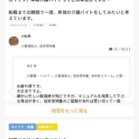
転職までの期間で一度、単発の介護バイトをしてみたいと考
えています。

ですが単発バイトを求めてるってことはそれなりに忙しい施
アルバイト
未経験
転職
設…経験ない足手まといはダメか…？など考えてしまい、な
かなか踏み出せずにいます。

小松菜
介護福祉士, 従来型特養
もし経験ある方いらっしゃいましたら、どんな感じだったか
15
・
02/11
教えてください。
さくら
介護職・ヘルパー, 介護福祉士, 従来型特養, 有料老人ホーム, 介護老
人保健施設, グループホーム, デイサービス, 訪問介護, 初任者研修, 
実務者研修, ユニット型特養, 障害者支援施設
お疲れ様です。

大丈夫ですよ。

確かに忙しい施設様が殆どですが、マニュアルを用意して下さ
る場合が多く、従来型特養のご経験があれば思い切って一度働
かれる事をおすすめします。

回答をもっと見る
施設様のレビューが書かれているので、参考になさると良いか
と思います。
キャリア・転職
👑殿堂入り